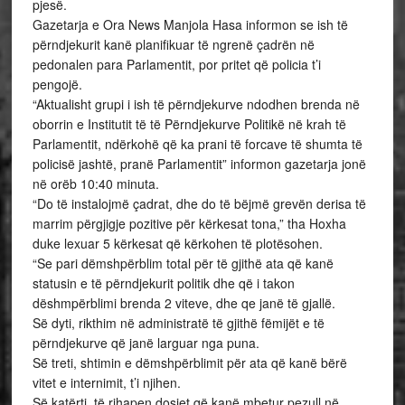
pjesë.
Gazetarja e Ora News Manjola Hasa informon se ish të
përndjekurit kanë planifikuar të ngrenë çadrën në
pedonalen para Parlamentit, por pritet që policia t’i
pengojë.
“Aktualisht grupi i ish të përndjekurve ndodhen brenda në
oborrin e Institutit të të Përndjekurve Politikë në krah të
Parlamentit, ndërkohë që ka prani të forcave të shumta të
policisë jashtë, pranë Parlamentit” informon gazetarja jonë
në orëb 10:40 minuta.
“Do të instalojmë çadrat, dhe do të bëjmë grevën derisa të
marrim përgjigje pozitive për kërkesat tona,” tha Hoxha
duke lexuar 5 kërkesat që kërkohen të plotësohen.
“Se pari dëmshpërblim total për të gjithë ata që kanë
statusin e të përndjekurit politik dhe që i takon
dëshmpërblimi brenda 2 viteve, dhe qe janë të gjallë.
Së dyti, rikthim në administratë të gjithë fëmijët e të
përndjekurve që janë larguar nga puna.
Së treti, shtimin e dëmshpërblimit për ata që kanë bërë
vitet e internimit, t’i njihen.
Së katërti, të rihapen dosjet që kanë mbetur pezull në