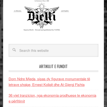
ARTIKUJT E FUNDIT
Dom Ndre Mjeda, sipas dy figurave monumentale të
letrave shqipe, Ernest Koliqit dhe At Gjergj Fishta
36 vjet tranzicion, nga ekonomia prodhuese te ekonomia
e përfitimit