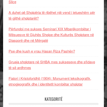
Slice
A duhet që Shqipëria të ribëhet një vend i jetueshëm për
të gjithë shqiptarët?
Përfundoi me sukses Seminari XIX Mbarëkombëtar i
Mësuesve të Gjuhës Shqipe dhe Kulturës Shqiptare në
Diasporë dhe në Mërgatë
Pse dhe kush e vrau Hasan Riza Pashën?
Gruaja shqiptare në SHBA mes sukseseve dhe sfidave
të së ardhmes
Fjalori i Kristoforidhit (1904): Monument leksikografik,
etnogjeografik dhe i identitetit kombëtar shqiptar
KATEGORITË