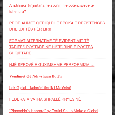
A ndihmon krijimtaria në zbulimin e potencialeve të
fshehura?
PROF. AHMET QERIQI DHE EPOKA E REZISTENCЁS
DHE LUFTЁS PЁR LIRI!
FORMAT ALTERNATIVE TË EVIDENTIMIT TË
TARIFËS POSTARE NË HISTORINË E POSTËS
SHQIPTARE
NJË SPROVË E GUXIMSHME PERFORMIZMI…
𝐕𝐞𝐧𝐝𝐢𝐦𝐞𝐭 𝐐𝐞̈ 𝐍𝐝𝐫𝐲𝐬𝐡𝐮𝐚𝐧 𝐁𝐨𝐭𝐞̈𝐧
Lek Gjolaj – kalorësi fisnik i Malësisë
FEDERATA VATRA SHPALLË KRYESINË
“Pinocchio’s Harvard” by Tertini Set to Make a Global