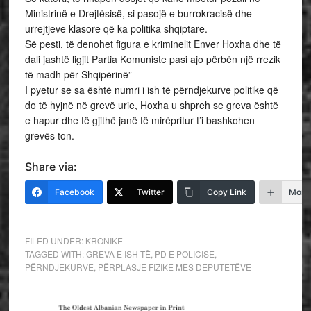
Ministrinë e Drejtësisë, si pasojë e burrokracisë dhe
urrejtjeve klasore që ka politika shqiptare.
Së pesti, të denohet figura e kriminelit Enver Hoxha dhe të
dali jashtë ligjit Partia Komuniste pasi ajo përbën një rrezik
të madh për Shqipërinë”
I pyetur se sa është numri i ish të përndjekurve politike që
do të hyjnë në grevë urie, Hoxha u shpreh se greva është
e hapur dhe të gjithë janë të mirëpritur t’i bashkohen
grevës ton.
Share via:
Facebook
Twitter
Copy Link
More
FILED UNDER:
KRONIKE
TAGGED WITH:
GREVA E ISH TË
,
PD E POLICISE
,
PËRNDJEKURVE
,
PËRPLASJE FIZIKE MES DEPUTETËVE