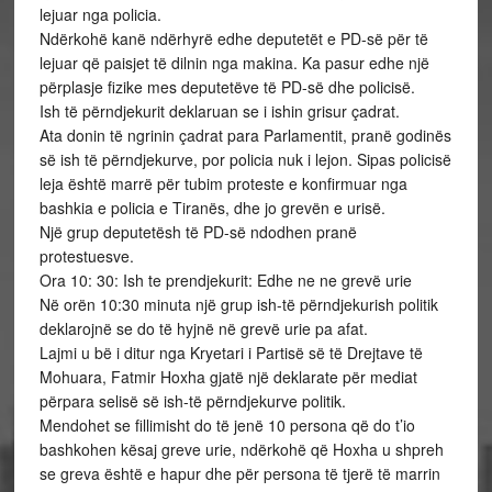
lejuar nga policia.
Ndërkohë kanë ndërhyrë edhe deputetët e PD-së për të
lejuar që paisjet të dilnin nga makina. Ka pasur edhe një
përplasje fizike mes deputetëve të PD-së dhe policisë.
Ish të përndjekurit deklaruan se i ishin grisur çadrat.
Ata donin të ngrinin çadrat para Parlamentit, pranë godinës
së ish të përndjekurve, por policia nuk i lejon. Sipas policisë
leja është marrë për tubim proteste e konfirmuar nga
bashkia e policia e Tiranës, dhe jo grevën e urisë.
Një grup deputetësh të PD-së ndodhen pranë
protestuesve.
Ora 10: 30: Ish te prendjekurit: Edhe ne ne grevë urie
Në orën 10:30 minuta një grup ish-të përndjekurish politik
deklarojnë se do të hyjnë në grevë urie pa afat.
Lajmi u bë i ditur nga Kryetari i Partisë së të Drejtave të
Mohuara, Fatmir Hoxha gjatë një deklarate për mediat
përpara selisë së ish-të përndjekurve politik.
Mendohet se fillimisht do të jenë 10 persona që do t’io
bashkohen kësaj greve urie, ndërkohë që Hoxha u shpreh
se greva është e hapur dhe për persona të tjerë të marrin