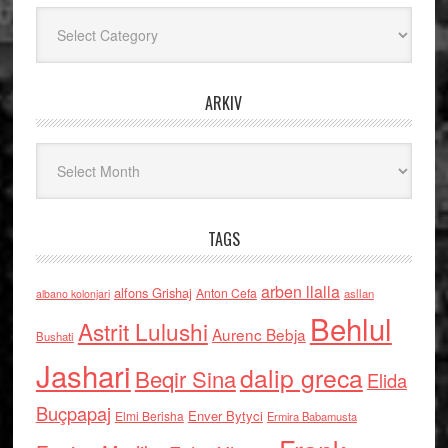
Kategoritë
ARKIV
Arkiv
TAGS
arben llalla
alfons Grishaj
Anton Cefa
asllan
albano kolonjari
Behlul
Astrit Lulushi
Aurenc Bebja
Bushati
Jashari
dalip greca
Beqir Sina
Elida
Buçpapaj
Enver Bytyci
Elmi Berisha
Ermira Babamusta