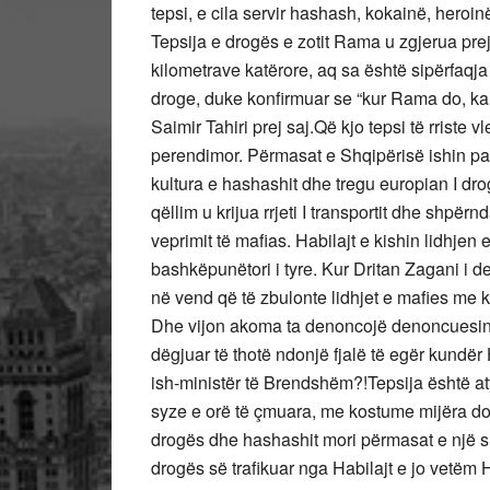
tepsi, e cila servir hashash, kokainë, heroin
Tepsija e drogës e zotit Rama u zgjerua prej
kilometrave katërore, aq sa është sipërfaqja
droge, duke konfirmuar se “kur Rama do, ka te
Saimir Tahiri prej saj.Që kjo tepsi të rriste 
perendimor. Përmasat e Shqipërisë ishin pak
kultura e hashashit dhe tregu europian I dro
qëllim u krijua rrjeti I transportit dhe shpë
veprimit të mafias. Habilajt e kishin lidhjen 
bashkëpunëtori i tyre. Kur Dritan Zagani i 
në vend që të zbulonte lidhjet e mafies me k
Dhe vijon akoma ta denoncojë denoncuesin, n
dëgjuar të thotë ndonjë fjalë të egër kundër 
ish-ministër të Brendshëm?!Tepsija është at
syze e orë të çmuara, me kostume mijëra do
drogës dhe hashashit mori përmasat e një sh
drogës së trafikuar nga Habilajt e jo vetëm 