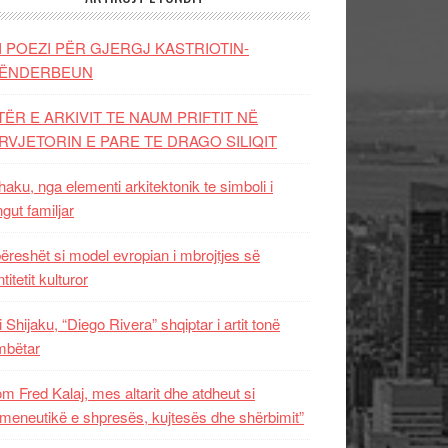
I POEZI PËR GJERGJ KASTRIOTIN-
ËNDERBEUN
TËR E ARKIVIT TE NAUM PRIFTIT NË
RVJETORIN E PARE TE DRAGO SILIQIT
aku, nga elementi arkitektonik te simboli i
ngut familjar
ëreshët si model evropian i mbrojtjes së
titetit kulturor
i Shijaku, “Diego Rivera” shqiptar i artit tonë
mbëtar
m Fred Kalaj, mes altarit dhe atdheut si
meneutikë e shpresës, kujtesës dhe shërbimit”