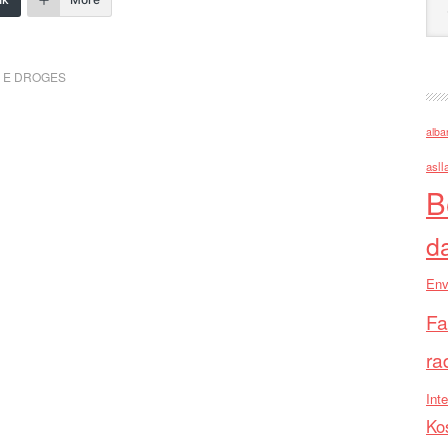
A E DROGES
alba
asll
B
d
Env
Fa
ra
Inte
Ko