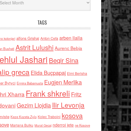
TAGS
arben llalla
alfons Grishaj
Anton Cefa
no kolonjari
Astrit Lulushi
Aurenc Bebja
an Bushati
ehlul Jashari
Beqir Sina
alip greca
Elida Buçpapaj
Elmi Berisha
Eugjen Merlika
er Bytyci
Ermira Babamusta
Frank shkreli
hri Xharra
Fritz
Ilir Levonja
Gezim Llojdia
dovani
kosova
rviste
Kolec Traboini
Keze Kozeta Zylo
sove
nderroi jete
Marjana Bulku
ne Kosove
Murat Gecaj