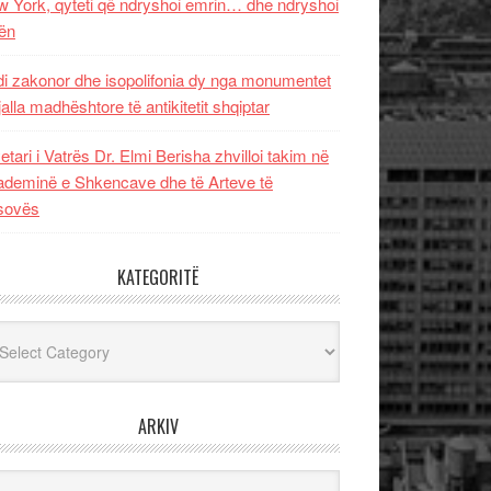
 York, qyteti që ndryshoi emrin… dhe ndryshoi
ën
i zakonor dhe isopolifonia dy nga monumentet
jalla madhështore të antikitetit shqiptar
etari i Vatrës Dr. Elmi Berisha zhvilloi takim në
deminë e Shkencave dhe të Arteve të
sovës
KATEGORITË
egoritë
ARKIV
iv