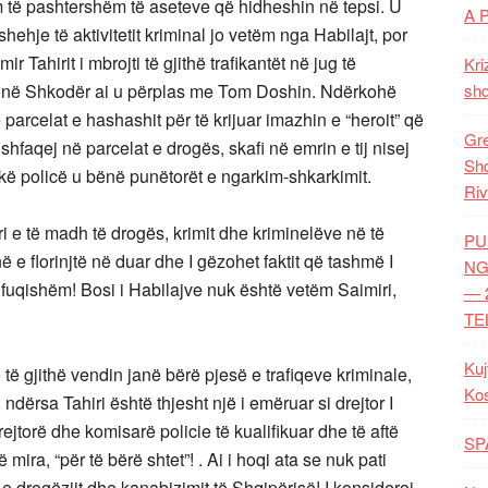
m të pashtershëm të aseteve që hidheshin në tepsi. U
A 
hehje të aktivitetit kriminal jo vetëm nga Habilajt, por
r Tahirit i mbrojti të gjithë trafikantët në jug të
Kri
m në Shkodër ai u përplas me Tom Doshin. Ndërkohë
shq
parcelat e hashashit për të krijuar imazhin e “heroit” që
Gre
hfaqej në parcelat e drogës, skafi në emrin e tij nisej
Shq
ikë policë u bënë punëtorët e ngarkim-shkarkimit.
Riv
 ri e të madh të drogës, krimit dhe kriminelëve në të
PU
e florinjtë në duar dhe I gëzohet faktit që tashmë I
NG
fuqishëm! Bosi i Habilajve nuk është vetëm Saimiri,
— 
TE
Kuj
të gjithë vendin janë bërë pjesë e trafiqeve kriminale,
Ko
ndërsa Tahiri është thjesht një i emëruar si drejtor I
drejtorë dhe komisarë policie të kualifikuar dhe të aftë
SP
 mira, “për të bërë shtet”! . Ai i hoqi ata se nuk pati
 drogëziit dhe kanabizimit të Shqipërisë! I konsideroi