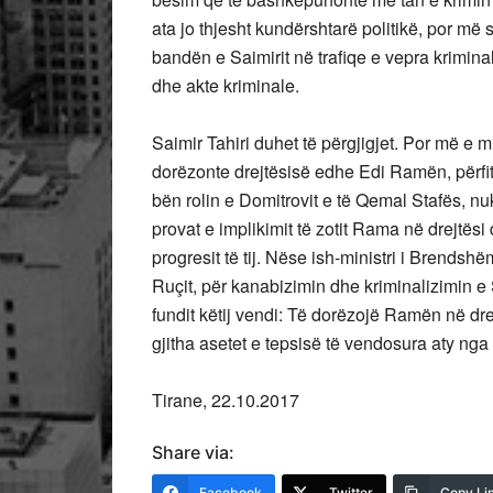
ata jo thjesht kundërshtarë politikë, por m
bandën e Saimirit në trafiqe e vepra krimin
dhe akte kriminale.
Saimir Tahiri duhet të përgjigjet. Por më e 
dorëzonte drejtësisë edhe Edi Ramën, përfi
bën rolin e Domitrovit e të Qemal Stafës, nuk
provat e implikimit të zotit Rama në drejtësi 
progresit të tij. Nëse ish-ministri i Brendshëm
Ruçit, për kanabizimin dhe kriminalizimin e 
fundit këtij vendi: Të dorëzojë Ramën në dre
gjitha asetet e tepsisë të vendosura aty nga k
Tirane, 22.10.2017
Share via:
Facebook
Twitter
Copy Li