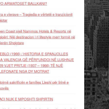
PO ARMATOSET BALLKANI?
za e vlerave – Tragjedia e vërtetë e tranzicionit
iptar
en Coast sjell Nammos Hotels & Resorts në
ipëri: Një destinacion i ri lifestyle merr formë në
ierën Shqiptare
EBLO (1966) / HISTORIA E SPANJOLLES
A VALENCIA QË PËRFUNDOI NË LUSHNJE
29 VJET PRITJE (1937 – 1966) TË NJË
LEFONATE NGA DY MOTRAT
tojmë sakrificën e familjes Lleshi për lirinë e
sovës
AÇI NUK E MPOSHTI SHPIRTIN