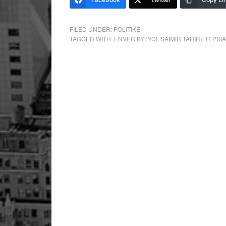
FILED UNDER:
POLITIKE
TAGGED WITH:
ENVER BYTYCI
,
SAIMIR TAHIRI
,
TEPSI