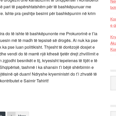
New
ë së pari të papërshtatshëm për të bashkëpunuar me
bot
ale. Ishte pra çeshtje besimi për bashkëpunim në krim
Kod
e g
mira do të ishte të bashkëpunonte me Prokurorinë e t’ia
Kry
tuesin më të madh të tepsisë së drogës. Ai nuk ka pse
Aka
 ka pse luan politikisht. Thjesht të dorëzojë dosjet e
Ko
dhe vendi do të marrë një kthesë tjetër drejt zhvillimit e
 zgjodhi besnikët e tij, kryesisht tepelenas të tijët e të
Shqipërisë, tashmë i ka shansin t’i bëjë shërbimin e
jtësinë që duam! Ndryshe kryeministri do t’i zhvatë të
Kat
ontributet e Saimir Tahirit!
Ark
nk
More