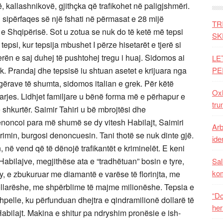
ë, kallashnikovë, gjithçka që trafikohet në paligjshmëri.
 sipërfaqes së një fshati në përmasat e 28 mijë
TR
 e Shqipërisë. Sot u zotua se nuk do të ketë më tepsi
SK
psi, kur tepsija mbushet I përze hisetarët e tjerë si
vlerën e saj duhej të pushtohej tregu i huaj. Sidomos ai
LE
. Prandaj dhe tepsisë iu shtuan asetet e krijuara nga
PE
gërave të shumta, sidomos italian e grek. Për këtë
Oxh
rndarjes. Lidhjet familjare u bënë forma më e përhapur e
tru
e shkurtër. Saimir Tahiri u bë mbrojtësi dhe
denoncoi para më shumë se dy vitesh Habilajt, Saimiri
Arb
rimin, burgosi denoncuesin. Tani thotë se nuk dinte gjë.
iden
ë vend që të dënojë trafikantët e kriminelët. E keni
Habilajve, megjithëse ata e “tradhëtuan” bosin e tyre,
Sal
ko
y, e zbukuruar me diamantë e varëse të florinjta, me
llarëshe, me shpërblime të majme milionëshe. Tepsia e
“Do
pelle, ku përfunduan dhejtra e qindramilionë dollarë të
her
Habilajt. Makina e shitur pa ndryshim pronësie e ish-