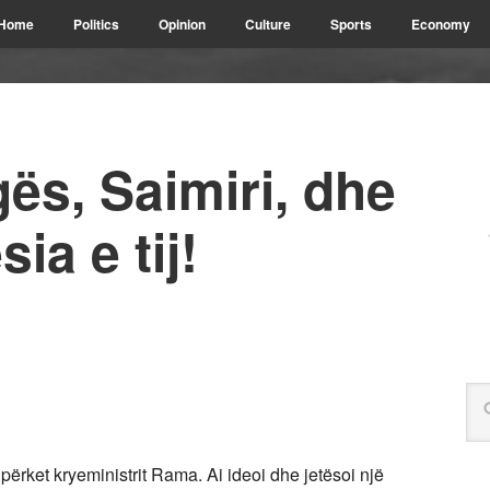
Home
Politics
Opinion
Culture
Sports
Economy
gës, Saimiri, dhe
ia e tij!
 përket kryeministrit Rama. Ai ideoi dhe jetësoi një