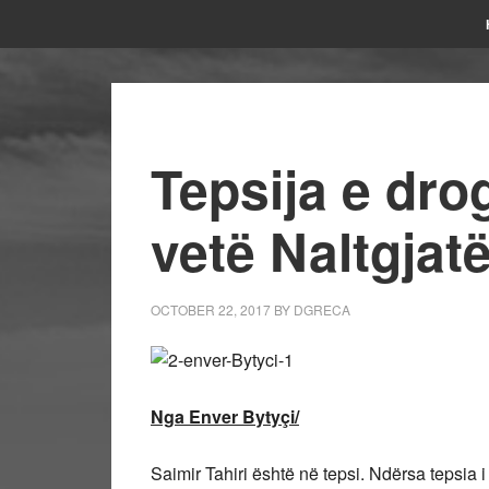
Tepsija e dro
vetë Naltgjatës
OCTOBER 22, 2017
BY
DGRECA
Nga Enver Bytyçi/
Saimir Tahiri është në tepsi. Ndërsa tepsia i