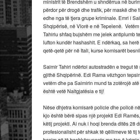
ministrit të Brendshëm u shndërrua në buri
përdor për drogë dhe trafik, për maskë dhe fs
edhe nga të tjera grupe kriminale. Emri i Saimi
Shqipërisë, në Vlorë e në Tepelenë. Vetë
Tahiriu shfaq bujshëm me jelek antiplumb te 
lufton kundër hashashit. E ndërkaq, sa herë s
qetë-qetë për në Itali, kurse komisarët besn
Saimir Tahiri ndërtoi autostradën e tregut të
gjithë Shqipërinë. Edi Rama vëzhgon tepsinë 
vetëm dhe pa Saimirin mund ta zotërojë atë 
është vetë Naltgjatësia e tij!
Nëse dhjetra komisarë policie dhe policë në 
kjo është bërë sipas një projekti Edi Ramës, 
këtij projekti. Ai nuk i hoqi brenda ditës 28 
profesionalisht për shkak të qëllimeve të tij të
besim që të bashkëpunonte me tan ë krimin e