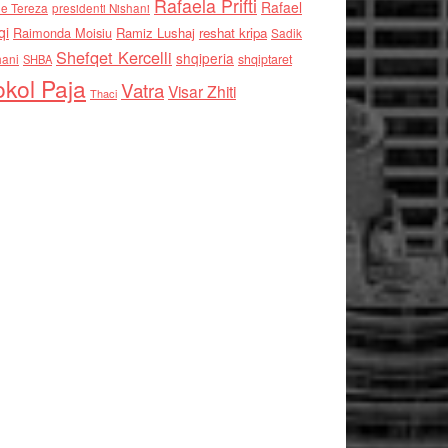
Rafaela Prifti
Rafael
e Tereza
presidenti Nishani
qi
Raimonda Moisiu
Ramiz Lushaj
reshat kripa
Sadik
Shefqet Kercelli
shqiperia
hani
shqiptaret
SHBA
kol Paja
Vatra
Visar Zhiti
Thaci