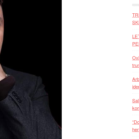
TR
SK
LE
PE
Oxh
tru
Arb
iden
Sal
ko
“Do
her