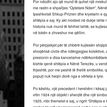
Por ndodhi ajo që mund të quhet një mrekulli
me rastin e shpalljes “Qytetare Nderi”, Nënë
Ipeshkvisë Shkup-Prizren dhe kryetarin e qyt
shtëpia e saj. Ky akt modest në dukje ishte n
historia nuk mund të fshihet lehtë, se kujtesa
në tokën e zhveshur me qëllim.
Por përpjekjet për të zhbërë kujtesën shqip
shoqërisë civile dhe ndërgjegjes kolektiv
presionin e disa kancelarive ndërkombëtare, 
kishte qenë shtëpia e Nënë Terezës, u vendo
thjeshtë, por me peshë të thellë simbolike,
popujt nuk heqin dorë nga e vërteta e tyre.
Po kështu, një precedent i hershëm i kësaj p
vitin 1924 një objekt i shenjtë dhe një simbo
1925, mbi themelet e saj, u ngrit “Shtëpia e 