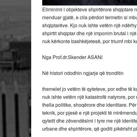
Eliminimi i objekteve shpirtërore shqiptare nu
menduar gjatë, e cila përdori termetin si mbul
shqiptarëve. Kjo nuk ishte vetëm një ndërhy
shpirtit shqiptar dhe një imponim brutal i një
nuk kërkonte
bashkëjetesë, por triumf mbi k
Nga Prof.dr.Skender ASANI
Në histori ndodhin ngjarje që tronditin
themelet jo vetëm të qyteteve, por edhe të k
nuk ishte vetëm një katastrofë natyrore, por 
thella politike, shoqërore dhe identitare. Pë
teknik, por pjesë e një projekti të mirëmendu
qytetit dhe zëvendësimi i tyre me një identite
urbane dhe shpirtërore, që goditi pikërisht pi