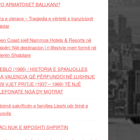
PO ARMATOSET BALLKANI?
za e vlerave – Tragjedia e vërtetë e tranzicionit
iptar
en Coast sjell Nammos Hotels & Resorts në
ipëri: Një destinacion i ri lifestyle merr formë në
ierën Shqiptare
EBLO (1966) / HISTORIA E SPANJOLLES
A VALENCIA QË PËRFUNDOI NË LUSHNJE
29 VJET PRITJE (1937 – 1966) TË NJË
LEFONATE NGA DY MOTRAT
tojmë sakrificën e familjes Lleshi për lirinë e
sovës
AÇI NUK E MPOSHTI SHPIRTIN