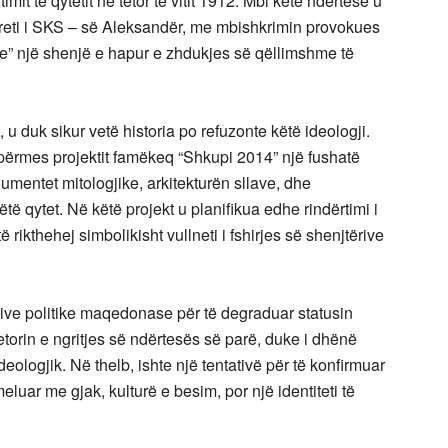
it të qytetit në tetor të vitit 1912. Mbi këtë ndërtesë u
reti i SKS – së Aleksandër, me mbishkrimin provokues
are” një shenjë e hapur e zhdukjes së qëllimshme të
ë, u duk sikur vetë historia po refuzonte këtë ideologji.
përmes projektit famëkeq “Shkupi 2014” një fushatë
numentet mitologjike, arkitekturën sllave, dhe
ë qytet. Në këtë projekt u planifikua edhe rindërtimi i
rikthehej simbolikisht vullneti i fshirjes së shenjtërive
rtive politike maqedonase për të degraduar statusin
torin e ngritjes së ndërtesës së parë, duke i dhënë
 ideologjik. Në thelb, ishte një tentativë për të konfirmuar
luar me gjak, kulturë e besim, por një identiteti të