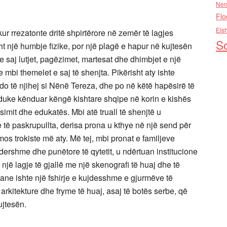
Nen
Flo
Els
kur rrezatonte dritë shpirtërore në zemër të lagjes
So
ht një humbje fizike, por një plagë e hapur në kujtesën
 e saj lutjet, pagëzimet, martesat dhe dhimbjet e një
te mbi themelet e saj të shenjta. Pikërisht aty ishte
o të njihej si Nënë Tereza, dhe po në këtë hapësirë të
 duke kënduar këngë kishtare shqipe në korin e kishës
esimit dhe edukatës. Mbi atë truall të shenjtë u
të paskrupullta, derisa prona u kthye në një send për
mos trokiste më aty. Më tej, mbi pronat e familjeve
dershme dhe punëtore të qytetit, u ndërtuan institucione
jë lagje të gjallë me një skenografi të huaj dhe të
bane ishte një fshirje e kujdesshme e gjurmëve të
 arkitekture dhe fryme të huaj, asaj të botës serbe, që
ujtesën.