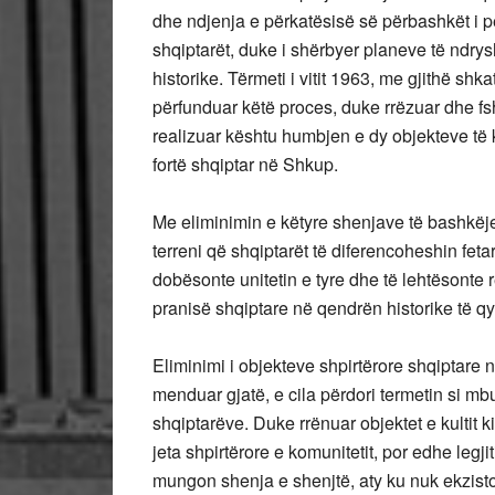
dhe ndjenja e përkatësisë së përbashkët i pe
shqiptarët, duke i shërbyer planeve të ndrys
historike. Tërmeti i vitit 1963, me gjithë shkat
përfunduar këtë proces, duke rrëzuar dhe f
realizuar kështu humbjen e dy objekteve të ku
fortë shqiptar në Shkup.
Me eliminimin e këtyre shenjave të bashkëje
terreni që shqiptarët të diferencoheshin fetari
dobësonte unitetin e tyre dhe të lehtësonte 
pranisë shqiptare në qendrën historike të qyt
Eliminimi i objekteve shpirtërore shqiptare nu
menduar gjatë, e cila përdori termetin si mbul
shqiptarëve. Duke rrënuar objektet e kultit k
jeta shpirtërore e komunitetit, por edhe legji
mungon shenja e shenjtë, aty ku nuk ekziston