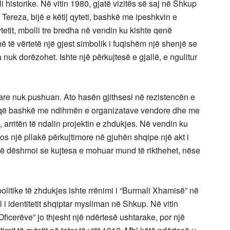
 historike. Në vitin 1980, gjatë vizitës së saj në Shkup
 Tereza, bijë e këtij qyteti, bashkë me ipeshkvin e
etit, mbolli tre bredha në vendin ku kishte qenë
ë të vërtetë një gjest simbolik i fuqishëm një shenjë se
 nuk dorëzohet. Ishte një përkujtesë e gjallë, e ngulitur
tare nuk pushuan. Ato hasën gjithsesi në rezistencën e
e, që bashkë me ndihmën e organizatave vendore dhe me
arritën të ndalin projektin e zhdukjes. Në vendin ku
s një pllakë përkujtimore në gjuhën shqipe një akt i
 që dëshmoi se kujtesa e mohuar mund të rikthehet, nëse
olitike të zhdukjes ishte rrënimi i “Burmali Xhamisë” në
l i identitetit shqiptar mysliman në Shkup. Në vitin
Oficerëve” jo thjesht një ndërtesë ushtarake, por një