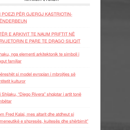
I POEZI PËR GJERGJ KASTRIOTIN-
ËNDERBEUN
TËR E ARKIVIT TE NAUM PRIFTIT NË
RVJETORIN E PARE TE DRAGO SILIQIT
aku, nga elementi arkitektonik te simboli i
ngut familjar
ëreshët si model evropian i mbrojtjes së
titetit kulturor
i Shijaku, “Diego Rivera” shqiptar i artit tonë
mbëtar
m Fred Kalaj, mes altarit dhe atdheut si
meneutikë e shpresës, kujtesës dhe shërbimit”