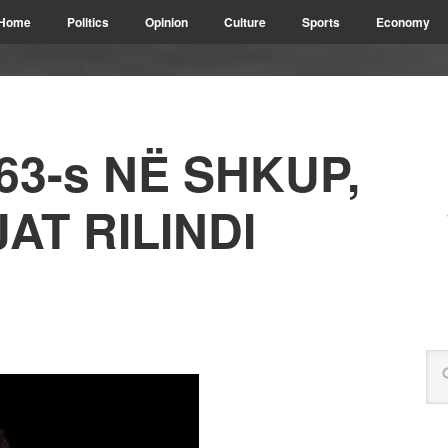
Home
Politics
Opinion
Culture
Sports
Economy
63-s NË SHKUP,
AT RILINDI