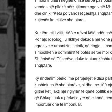
simbol triumfi i hegjemonisë serbe pas pushtim
vendos një pllakë përkujtimore nga vetë Mb
dhe cinik: “Këtu po varroset çështja shqipt
kujtesës kolektive shqiptare.
Kur tërmeti i vitit 1963 e rrëzoi këtë ndërtes
Por ajo ideologji u rikthye dekada më vonë 
agresive e urbanizimit etnik, që ringjalli mo
simbolikën e dominimit të botës serbe mbi kët
Shtëpisë së Oficerëve, duke tentuar kështu të 
shqiptare.
Ky rindërtim përkoi me përpjekjet e disa pa
kushtetues të shqiptarëve, si dhe me 100-vje
gjithë këtij akti një ngjyrim të qartë politik e
që Shkupi nuk u përket atyre që e kanë theme
importuar dhe të imponuar.