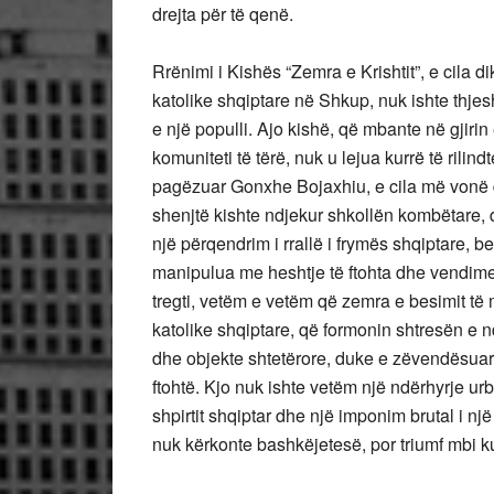
drejta për të qenë.
Rrënimi i Kishës “Zemra e Krishtit”, e cila di
katolike shqiptare në Shkup, nuk ishte thjes
e një populli. Ajo kishë, që mbante në gjirin
komuniteti të tërë, nuk u lejua kurrë të rilind
pagëzuar Gonxhe Bojaxhiu, e cila më vonë d
shenjtë kishte ndjekur shkollën kombëtare,
një përqendrim i rrallë i frymës shqiptare, b
manipulua me heshtje të ftohta dhe vendime 
tregti, vetëm e vetëm që zemra e besimit të 
katolike shqiptare, që formonin shtresën e n
dhe objekte shtetërore, duke e zëvendësuar n
ftohtë. Kjo nuk ishte vetëm një ndërhyrje ur
shpirtit shqiptar dhe një imponim brutal i një
nuk kërkonte bashkëjetesë, por triumf mbi k