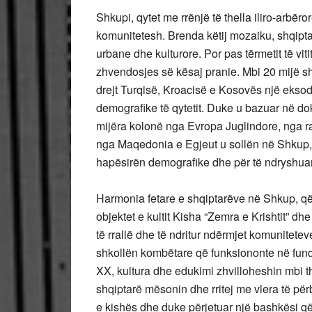
Shkupi, qytet me rrënjë të thella iliro-arbër
komunitetesh. Brenda këtij mozaiku, shqipta
urbane dhe kulturore. Por pas tërmetit të viti
zhvendosjes së kësaj pranie. Mbi 20 mijë s
drejt Turqisë, Kroacisë e Kosovës një eksod
demografike të qytetit. Duke u bazuar në d
mijëra kolonë nga Evropa Juglindore, nga 
nga Maqedonia e Egjeut u sollën në Shkup, në
hapësirën demografike dhe për të ndryshuar 
Harmonia fetare e shqiptarëve në Shkup, që
objektet e kultit Kisha “Zemra e Krishtit” d
të rrallë dhe të ndritur ndërmjet komunitete
shkollën kombëtare që funksiononte në fund 
XX, kultura dhe edukimi zhvilloheshin mbi t
shqiptarë mësonin dhe rritej me vlera të pë
e kishës dhe duke përjetuar një bashkësi që i