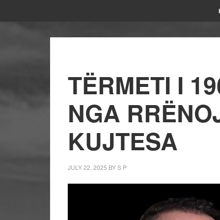
TËRMETI I 19
NGA RRËNOJ
KUJTESA
JULY 22, 2025
BY
S P