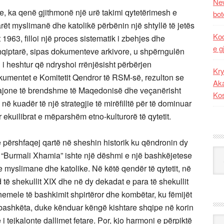
New
ore, ka qenë gjithmonë një urë takimi qytetërimesh e
bot
rët myslimanë dhe katolikë përbënin një shtyllë të jetës
Kod
t 1963, filloi një proces sistematik i zbehjes dhe
e g
hqiptarë, sipas dokumenteve arkivore, u shpërngulën
 i heshtur që ndryshoi rrënjësisht përbërjen
Kry
okumentet e Komitetit Qendror të RSM-së, rezulton se
Aka
rajone të brendshme të Maqedonisë dhe veçanërisht
Ko
 kuadër të një strategjie të mirëfilltë për të dominuar
ekuilibrat e mëparshëm etno-kulturorë të qytetit.
 përshfaqej qartë në sheshin historik ku qëndronin dy
Kat
he “Burmali Xhamia” ishte një dëshmi e një bashkëjetese
ve myslimane dhe katolike. Në këtë qendër të qytetit, në
të shekullit XIX dhe në dy dekadat e para të shekullit
hemele të bashkimit shpirtëror dhe kombëtar, ku fëmijët
rbashkëta, duke kënduar këngë kishtare shqipe në korin
 tejkalonte dallimet fetare. Por, kjo harmoni e përpiktë
Ark