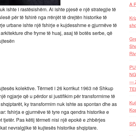
A 
k ishte i rastësishëm. Ai ishte pjesë e një strategjie të
esë për të fshirë nga rrënjët të drejtën historike të
Kri
rje urbane ishte një fshirje e kujdesshme e gjurmëve të
shq
 arkitekture dhe fryme të huaj, asaj të botës serbe, që
Gre
ujtesën
Shq
Riv
PU
NG
— 
ujtesës kolektive. Tërmeti i 26 korrikut 1963 në Shkup
TE
një ngjarje që u përdor si justifikim për transformime të
Kuj
r shqiptarët, ky transformim nuk ishte as spontan dhe as
Ko
ar: fshirja e gjurmëve të tyre nga qendra historike e
t tjetër. Pas këtij tërmeti nisi një epokë e zhbërjes
SP
kat nevralgjike të kujtesës historike shqiptare.