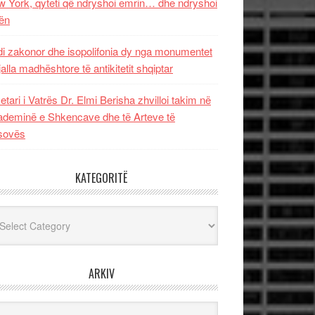
 York, qyteti që ndryshoi emrin… dhe ndryshoi
ën
i zakonor dhe isopolifonia dy nga monumentet
jalla madhështore të antikitetit shqiptar
etari i Vatrës Dr. Elmi Berisha zhvilloi takim në
deminë e Shkencave dhe të Arteve të
sovës
KATEGORITË
egoritë
ARKIV
iv