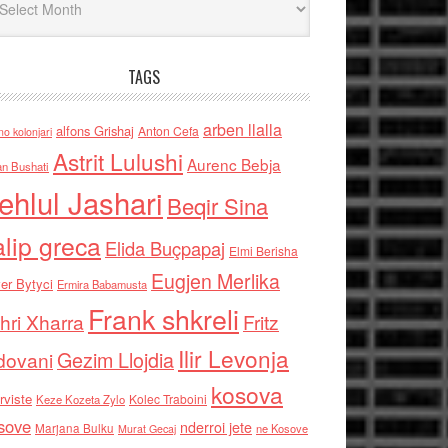
TAGS
arben llalla
alfons Grishaj
Anton Cefa
no kolonjari
Astrit Lulushi
Aurenc Bebja
an Bushati
ehlul Jashari
Beqir Sina
alip greca
Elida Buçpapaj
Elmi Berisha
Eugjen Merlika
er Bytyci
Ermira Babamusta
Frank shkreli
hri Xharra
Fritz
Ilir Levonja
Gezim Llojdia
dovani
kosova
rviste
Kolec Traboini
Keze Kozeta Zylo
sove
nderroi jete
Marjana Bulku
ne Kosove
Murat Gecaj