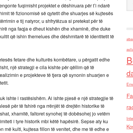
ngonte fuqimisht projektet e dëshiruara për t’i ndarë
himit të fizionomisë së qytetit dhe shuarjes së kujtesës
ërrimin e tij natyror, u shfrytëzua si pretekst për të
shirë nga faqja e dheut kishën dhe xhaminë, dhe duke
ltit që ishin themelues dhe dëshmitarë të identitetit të
alba
asll
B
tesës fetare dhe kulturës kombëtare, u përgatit edhe
sht, një strategji e cila kishte për qëllim që të
d
realizimin e projekteve të tjera që synonin shuarjen e
etit.
Env
Fa
k ishte i rastësishëm. Ai ishte pjesë e një strategjie të
esë për të fshirë nga rrënjët të drejtën historike të
ra
ishat, xhamitë, faltoret synohej të dobësohej jo vetëm
Inte
timiteti i tyre historik mbi këtë hapësirë. Sepse aty ku
Ko
 më kulti, kujtesa fillon të venitet, dhe me të edhe e