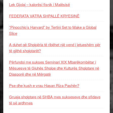
Lek Gjolaj – kalorësi fisnik i Malësisë
FEDERATA VATRA SHPALLË KRYESINË
“Pinocchio’s Harvard” by Tertini Set to Make a Global
Slice
A duhet që Shqipëria të ribëhet një vend i jetueshëm për
të gjithë shqiptarët?
Përfundoi me sukses Seminari XIX Mbarëkombëtar i
Mësuesve të Gjuhës Shqipe dhe Kulturës Shqiptare në
Diasporë dhe në Mërgatë
Pse dhe kush e vrau Hasan Riza Pashën?
Gruaja shqiptare në SHBA mes sukseseve dhe sfidave
të së ardhmes