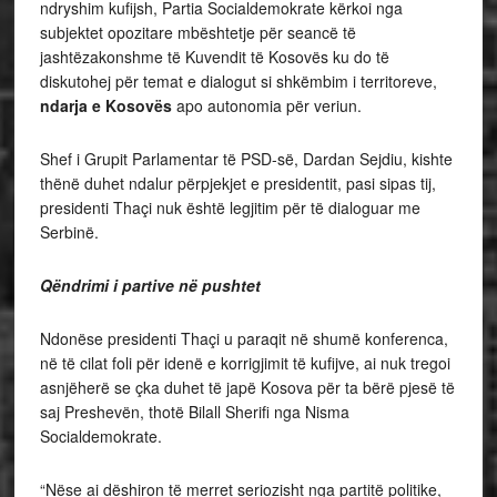
ndryshim kufijsh, Partia Socialdemokrate kërkoi nga
subjektet opozitare mbështetje për seancë të
jashtëzakonshme të Kuvendit të Kosovës ku do të
diskutohej për temat e dialogut si shkëmbim i territoreve,
ndarja e Kosovës
apo autonomia për veriun.
Shef i Grupit Parlamentar të PSD-së, Dardan Sejdiu, kishte
thënë duhet ndalur përpjekjet e presidentit, pasi sipas tij,
presidenti Thaçi nuk është legjitim për të dialoguar me
Serbinë.
Qëndrimi i partive në pushtet
Ndonëse presidenti Thaçi u paraqit në shumë konferenca,
në të cilat foli për idenë e korrigjimit të kufijve, ai nuk tregoi
asnjëherë se çka duhet të japë Kosova për ta bërë pjesë të
saj Preshevën, thotë Bilall Sherifi nga Nisma
Socialdemokrate.
“Nëse ai dëshiron të merret seriozisht nga partitë politike,