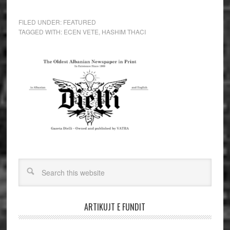
FILED UNDER:
FEATURED
TAGGED WITH:
ECEN VETE
,
HASHIM THACI
ARTIKUJT E FUNDIT