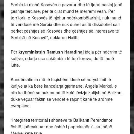
Serbia ta njohë Kosovën e pavarur dhe të tjerat pastaj janë
çështje terciare, për të cilat mund të merremi vesh. Për
territorin e Kosovës të njohur ndërkombëtarisht, nuk mund
të vendosë më Serbia dhe nuk duhet as të diskutohet sa i
përket çështjes së Kosovës dhe çështjes së interesave të
Serbisë në Kosovë”, deklaron Haliti.
Për
kryeministrin Ramush Haradinaj
ideja për ndërrim të
kufijve, ndarje ose shkëmbim të territoreve, do të thotë
luftë.
Kundërshtimin më të fuqishëm idesë së ndryshimit të
kufijve ia ka bërë kancelarja gjermane, Angela Merkel, e
cila ka thënë se nuk mund të ketë lëvizje kufijsh në Ballkan,
duke veçuar faktin se vendet e rajonit kanë të ardhme
evropiane.
“Integriteti territorial i shteteve të Ballkanit Perëndimor
është i përcaktuar dhe është i paprekshëm”, ka thënë
Merkel këtë javë.