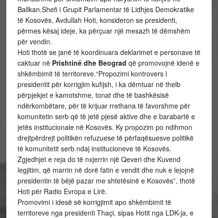
Ballkan.Shefi i Grupit Parlamentar të Lidhjes Demokratike
të Kosovës, Avdullah Hoti, konsideron se presidenti,
përmes kësaj ideje, ka përçuar një mesazh të dëmshëm
për vendin.
Hoti thotë se janë të koordinuara deklarimet e personave të
caktuar në
Prishtinë dhe Beograd
që promovojnë idenë e
shkëmbimit të territoreve.“Propozimi kontrovers i
presidentit për korrigjim kufijsh, i ka dëmtuar në thelb
përpjekjet e kamotshme, tonat dhe të bashkësisë
ndërkombëtare, për të krijuar rrethana të favorshme për
komunitetin serb që të jetë pjesë aktive dhe e barabartë e
jetës institucionale në Kosovës. Ky propozim po ndihmon
drejtpërdrejt politikën refuzuese të përfaqësuesve politikë
të komunitetit serb ndaj institucioneve të Kosovës.
Zgjedhjet e reja do të nxjerrin një Qeveri dhe Kuvend
legjitim, që marrin në dorë fatin e vendit dhe nuk e lejojnë
presidentin të bëjë pazar me shtetësinë e Kosovës”, thotë
Hoti për Radio Evropa e Lirë.
Promovimi i idesë së korrigjimit apo shkëmbimit të
territoreve nga presidenti Thaçi, sipas Hotit nga LDK-ja, e