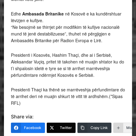
Edhe
Ambasada Britanike
në Kosovë e ka kundërshtuar
lëvizjen e kufijve.
“Ne besojmë se thirrjet për modifikim të kufijve nacionalë
mund të jenë destabilizuese”, thuhet në përgjigjen e
Ambasadës Britanike për Radion Evropa e Lirë.
Presidenti i Kosovës, Hashim Thaçi, dhe ai i Serbisë,
Aleksandar Vuçiq, pritet të takohen në muajin shtator ku do
t’i shpalosin idetë e tyre se si të arrihet marrëveshja
përfundimtare ndërmjet Kosovës e Serbisë.
Presidenti Thaçi ka thënë se marrëveshja përfundimtare do
të arrihet deri në muajin shkurt të vitit të ardhshëm.(*Sipas
RFL)
Share via:
Facebook
Twitter
Copy Link
More