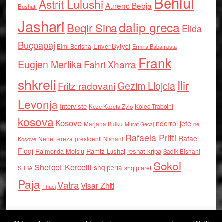
Behlul
Astrit Lulushi
Aurenc Bebja
Bushati
Jashari
dalip greca
Beqir Sina
Elida
Buçpapaj
Enver Bytyci
Elmi Berisha
Ermira Babamusta
Frank
Eugjen Merlika
Fahri Xharra
shkreli
Ilir
Gezim Llojdia
Fritz radovani
Levonja
Interviste
Kolec Traboini
Keze Kozeta Zylo
kosova
Kosove
nderroi jete
Marjana Bulku
ne
Murat Gecaj
Rafaela Prifti
Rafael
Nene Tereza
Kosove
presidenti Nishani
Floqi
Raimonda Moisiu
Ramiz Lushaj
reshat kripa
Sadik Elshani
Sokol
Shefqet Kercelli
shqiperia
shqiptaret
SHBA
Paja
Vatra
Visar Zhiti
Thaci