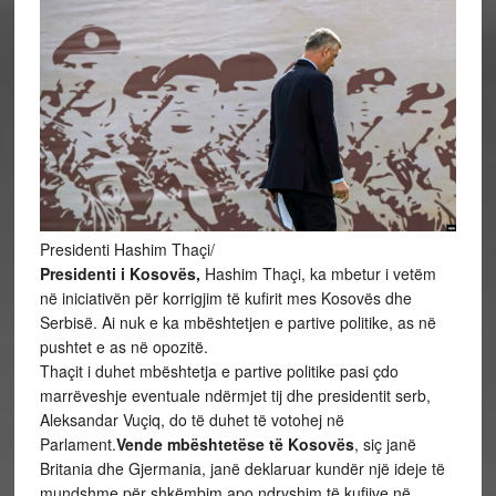
Presidenti Hashim Thaçi/
Presidenti i Kosovës,
Hashim Thaçi, ka mbetur i vetëm
në iniciativën për korrigjim të kufirit mes Kosovës dhe
Serbisë. Ai nuk e ka mbështetjen e partive politike, as në
pushtet e as në opozitë.
Thaçit i duhet mbështetja e partive politike pasi çdo
marrëveshje eventuale ndërmjet tij dhe presidentit serb,
Aleksandar Vuçiq, do të duhet të votohej në
Parlament.
Vende mbështetëse të Kosovës
, siç janë
Britania dhe Gjermania, janë deklaruar kundër një ideje të
mundshme për shkëmbim apo ndryshim të kufijve në