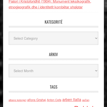
Fjalori i Kristoforidhit (1904): Monument leksikografik,
etnogjeografik dhe i identitetit kombëtar shqiptar
KATEGORITË
Kategoritë
ARKIV
Arkiv
TAGS
arben llalla
alfons Grishaj
Anton Cefa
asllan
albano kolonjari