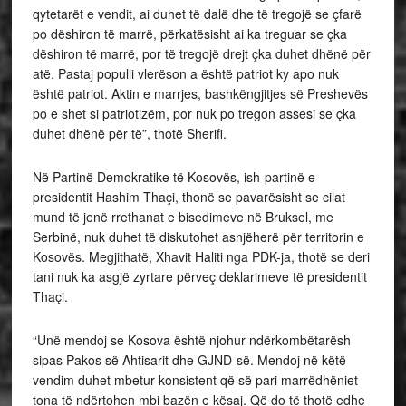
qytetarët e vendit, ai duhet të dalë dhe të tregojë se çfarë
po dëshiron të marrë, përkatësisht ai ka treguar se çka
dëshiron të marrë, por të tregojë drejt çka duhet dhënë për
atë. Pastaj populli vlerëson a është patriot ky apo nuk
është patriot. Aktin e marrjes, bashkëngjitjes së Preshevës
po e shet si patriotizëm, por nuk po tregon assesi se çka
duhet dhënë për të”, thotë Sherifi.
Në Partinë Demokratike të Kosovës, ish-partinë e
presidentit Hashim Thaçi, thonë se pavarësisht se cilat
mund të jenë rrethanat e bisedimeve në Bruksel, me
Serbinë, nuk duhet të diskutohet asnjëherë për territorin e
Kosovës. Megjithatë, Xhavit Haliti nga PDK-ja, thotë se deri
tani nuk ka asgjë zyrtare përveç deklarimeve të presidentit
Thaçi.
“Unë mendoj se Kosova është njohur ndërkombëtarësh
sipas Pakos së Ahtisarit dhe GJND-së. Mendoj në këtë
vendim duhet mbetur konsistent që së pari marrëdhëniet
tona të ndërtohen mbi bazën e kësaj. Që do të thotë edhe