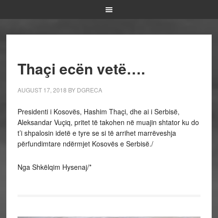
Thaçi ecën vetë….
AUGUST 17, 2018
BY
DGRECA
Presidenti i Kosovës, Hashim Thaçi, dhe ai i Serbisë,
Aleksandar Vuçiq, pritet të takohen në muajin shtator ku do
t’i shpalosin idetë e tyre se si të arrihet marrëveshja
përfundimtare ndërmjet Kosovës e Serbisë./
Nga Shkëlqim Hysenaj/*