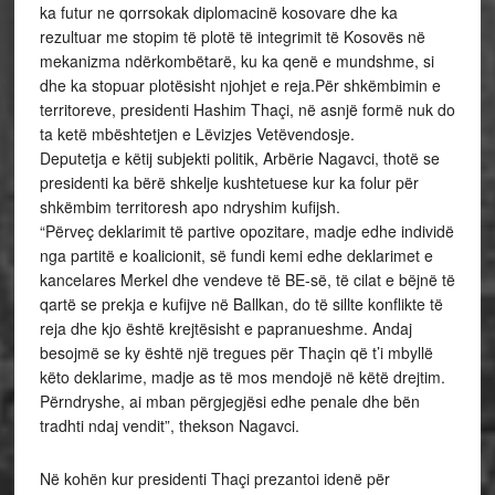
ka futur ne qorrsokak diplomacinë kosovare dhe ka
rezultuar me stopim të plotë të integrimit të Kosovës në
mekanizma ndërkombëtarë, ku ka qenë e mundshme, si
dhe ka stopuar plotësisht njohjet e reja.Për shkëmbimin e
territoreve, presidenti Hashim Thaçi, në asnjë formë nuk do
ta ketë mbështetjen e Lëvizjes Vetëvendosje.
Deputetja e këtij subjekti politik, Arbërie Nagavci, thotë se
presidenti ka bërë shkelje kushtetuese kur ka folur për
shkëmbim territoresh apo ndryshim kufijsh.
“Përveç deklarimit të partive opozitare, madje edhe individë
nga partitë e koalicionit, së fundi kemi edhe deklarimet e
kancelares Merkel dhe vendeve të BE-së, të cilat e bëjnë të
qartë se prekja e kufijve në Ballkan, do të sillte konflikte të
reja dhe kjo është krejtësisht e papranueshme. Andaj
besojmë se ky është një tregues për Thaçin që t’i mbyllë
këto deklarime, madje as të mos mendojë në këtë drejtim.
Përndryshe, ai mban përgjegjësi edhe penale dhe bën
tradhti ndaj vendit”, thekson Nagavci.
Në kohën kur presidenti Thaçi prezantoi idenë për