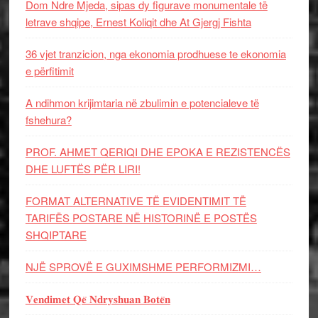
Dom Ndre Mjeda, sipas dy figurave monumentale të
letrave shqipe, Ernest Koliqit dhe At Gjergj Fishta
36 vjet tranzicion, nga ekonomia prodhuese te ekonomia
e përfitimit
A ndihmon krijimtaria në zbulimin e potencialeve të
fshehura?
PROF. AHMET QERIQI DHE EPOKA E REZISTENCЁS
DHE LUFTЁS PЁR LIRI!
FORMAT ALTERNATIVE TË EVIDENTIMIT TË
TARIFËS POSTARE NË HISTORINË E POSTËS
SHQIPTARE
NJË SPROVË E GUXIMSHME PERFORMIZMI…
𝐕𝐞𝐧𝐝𝐢𝐦𝐞𝐭 𝐐𝐞̈ 𝐍𝐝𝐫𝐲𝐬𝐡𝐮𝐚𝐧 𝐁𝐨𝐭𝐞̈𝐧