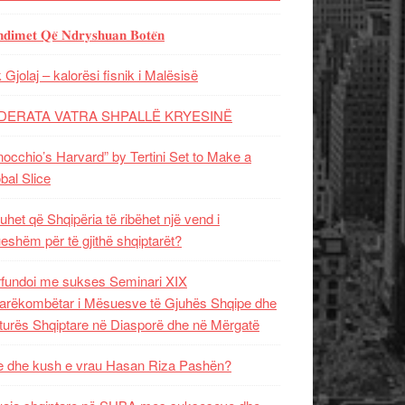
𝐝𝐢𝐦𝐞𝐭 𝐐𝐞̈ 𝐍𝐝𝐫𝐲𝐬𝐡𝐮𝐚𝐧 𝐁𝐨𝐭𝐞̈𝐧
 Gjolaj – kalorësi fisnik i Malësisë
DERATA VATRA SHPALLË KRYESINË
nocchio’s Harvard” by Tertini Set to Make a
bal Slice
uhet që Shqipëria të ribëhet një vend i
ueshëm për të gjithë shqiptarët?
fundoi me sukses Seminari XIX
rëkombëtar i Mësuesve të Gjuhës Shqipe dhe
turës Shqiptare në Diasporë dhe në Mërgatë
 dhe kush e vrau Hasan Riza Pashën?