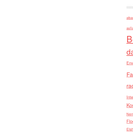
alba
asll
B
d
Env
Fa
ra
Inte
Ko
Nen
Flo
Els