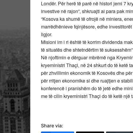
Londër. Për herë të parë në histori jemi 7 k
investive në rajon”, shkruajti ai para pak m
“Kosova ka shumë të ofrojë në miniera, energj
marrëdhënieve fqinjësore, edhe investitorët 
ligjor.
Misioni im i ri është të korrim dividenda m
të situatës dhe shtetndërtim të suksesshëm”,
Në njoftimin e dërguar mbrëmë nga Kryeminis
kryeministri Thaçi, në 24 shkurt do të ketë 
për zhvillimin ekonomik të Kosovës dhe pë
për rritjen ekonomike si dhe ruajtjen e stabi
konferencë i pranishëm do të jetë edhe mini
me të cilin kryeministri Thaçi do të ketë një
Share via: