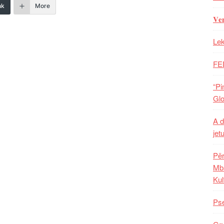
nk
More
𝐕𝐞
Lek
FE
“Pi
Glo
A d
jet
Për
Mba
Kul
Pse