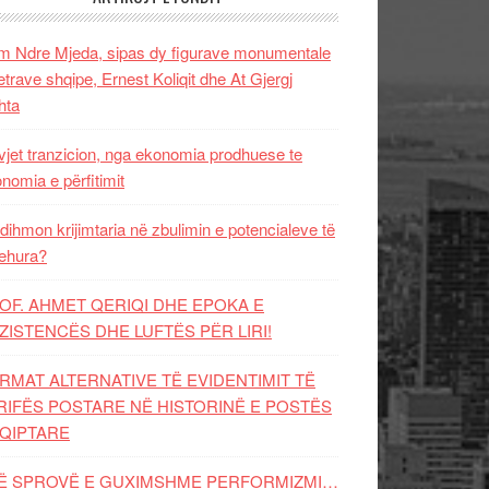
 Ndre Mjeda, sipas dy figurave monumentale
letrave shqipe, Ernest Koliqit dhe At Gjergj
hta
vjet tranzicion, nga ekonomia prodhuese te
nomia e përfitimit
dihmon krijimtaria në zbulimin e potencialeve të
ehura?
OF. AHMET QERIQI DHE EPOKA E
ZISTENCЁS DHE LUFTЁS PЁR LIRI!
RMAT ALTERNATIVE TË EVIDENTIMIT TË
RIFËS POSTARE NË HISTORINË E POSTËS
QIPTARE
Ë SPROVË E GUXIMSHME PERFORMIZMI…