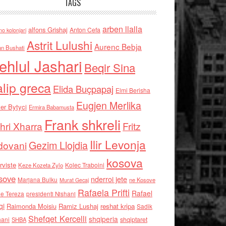
TAGS
arben llalla
alfons Grishaj
Anton Cefa
no kolonjari
Astrit Lulushi
Aurenc Bebja
an Bushati
ehlul Jashari
Beqir Sina
alip greca
Elida Buçpapaj
Elmi Berisha
Eugjen Merlika
er Bytyci
Ermira Babamusta
Frank shkreli
hri Xharra
Fritz
Ilir Levonja
Gezim Llojdia
dovani
kosova
rviste
Kolec Traboini
Keze Kozeta Zylo
sove
nderroi jete
Marjana Bulku
ne Kosove
Murat Gecaj
Rafaela Prifti
Rafael
e Tereza
presidenti Nishani
qi
Raimonda Moisiu
Ramiz Lushaj
reshat kripa
Sadik
Shefqet Kercelli
shqiperia
hani
shqiptaret
SHBA