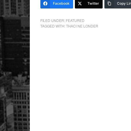
Facebook
Twitter
Copy Li
FILED UNDER:
FEATURED
TAGGED WITH:
THACI NE LONDER