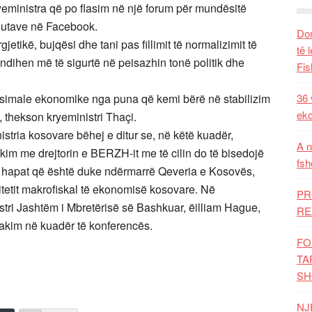
ryeministra që po flasim në një forum për mundësitë
inutave në Facebook.
Dom
etikë, bujqësi dhe tani pas fillimit të normalizimit të
të 
ndihen më të sigurtë në peisazhin tonë politik dhe
Fis
aksimale ekonomike nga puna që kemi bërë në stabilizim
36 
eko
 thekson kryeministri Thaçi.
tria kosovare bëhej e ditur se, në këtë kuadër,
A n
takim me drejtorin e BERZH-it me të cilin do të bisedojë
fsh
r hapat që është duke ndërmarrë Qeveria e Kosovës,
litetit makrofiskal të ekonomisë kosovare. Në
PR
stri Jashtëm i Mbretërisë së Bashkuar, ëilliam Hague,
RE
 takim në kuadër të konferencës.
FO
TA
SH
NJ