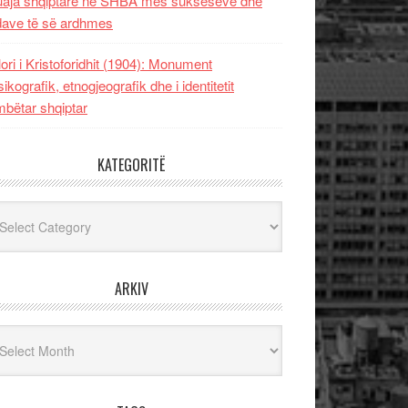
uaja shqiptare në SHBA mes sukseseve dhe
dave të së ardhmes
lori i Kristoforidhit (1904): Monument
sikografik, etnogjeografik dhe i identitetit
bëtar shqiptar
KATEGORITË
egoritë
ARKIV
iv