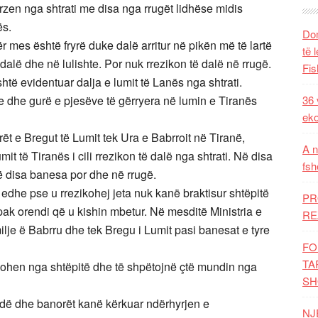
rzen nga shtrati me disa nga rrugët lidhëse midis
ës.
Dom
r mes është fryrë duke dalë arritur në pikën më të lartë
të 
 dalë dhe në lulishte. Por nuk rrezikon të dalë në rrugë.
Fis
të evidentuar dalja e lumit të Lanës nga shtrati.
 dhe gurë e pjesëve të gërryera në lumin e Tiranës
36 
eko
ët e Bregut të Lumit tek Ura e Babrroit në Tiranë,
A n
mit të Tiranës i cili rrezikon të dalë nga shtrati. Në disa
fsh
në disa banesa por dhe në rrugë.
edhe pse u rrezikohej jeta nuk kanë braktisur shtëpitë
PR
 pak orendi që u kishin mbetur. Në mesditë Ministria e
RE
je ë Babrru dhe tek Bregu i Lumit pasi banesat e tyre
FO
TA
rgohen nga shtëpitë dhe të shpëtojnë çtë mundin nga
SH
ëndë dhe banorët kanë kërkuar ndërhyrjen e
NJ