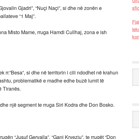
Gr
jovalin Gjadri”, “Nuçi Naçi”, si dhe në zonën e
sfi
pallateve “1 Maj”.
Fja
lek
zona Misto Mame, rruga Hamdi Cullhaj, zona e ish
kom
Kat
k rr.”Besa”, si dhe në territorin i cili ndodhet në krahun
thashtu, problematikë e madhe edhe buzë lumit të
të Tiranës.
i dhe një segment te rruga Siri Kodra dhe Don Bosko.
Ark
ugën “Jusuf Gervalla”, “Gani Kryeziu”, te rrugët “Don