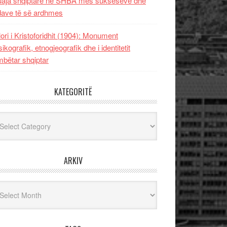
uaja shqiptare në SHBA mes sukseseve dhe
dave të së ardhmes
lori i Kristoforidhit (1904): Monument
sikografik, etnogjeografik dhe i identitetit
bëtar shqiptar
KATEGORITË
egoritë
ARKIV
iv