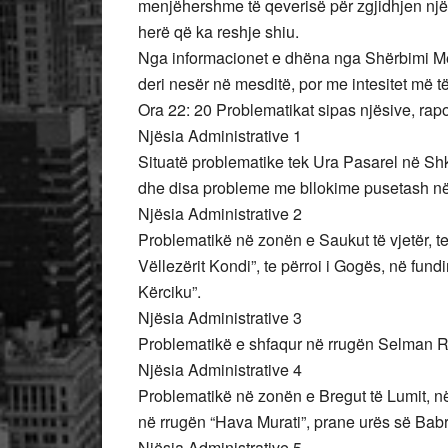
menjëhershme të qeverisë për zgjidhjen njëh
herë që ka reshje shiu.
Nga informacionet e dhëna nga Shërbimi Met
deri nesër në mesditë, por me intesitet më t
Ora 22: 20 Problematikat sipas njësive, rapo
Njësia Administrative 1
Situatë problematike tek Ura Pasarel në Shk
dhe disa probleme me bllokime pusetash në
Njësia Administrative 2
Problematikë në zonën e Saukut të vjetër, te
Vëllezërit Kondi”, te përroi i Gogës, në fun
Kërciku”.
Njësia Administrative 3
Problematikë e shfaqur në rrugën Selman Riz
Njësia Administrative 4
Problematikë në zonën e Bregut të Lumit, në
në rrugën “Hava Murati”, prane urës së Babrr
Njësia Administrative 5