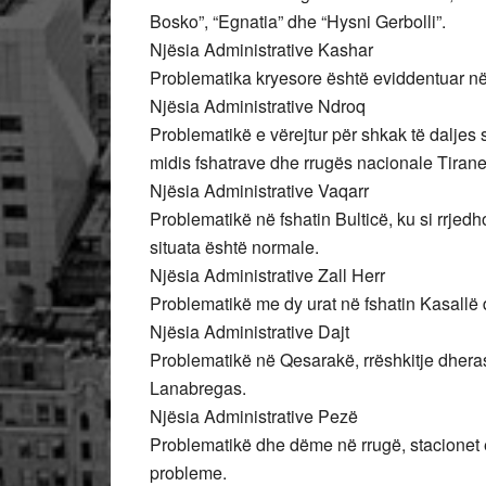
Bosko”, “Egnatia” dhe “Hysni Gerbolli”.
Njësia Administrative Kashar
Problematika kryesore është eviddentuar në 
Njësia Administrative Ndroq
Problematikë e vërejtur për shkak të daljes 
midis fshatrave dhe rrugës nacionale Tiran
Njësia Administrative Vaqarr
Problematikë në fshatin Bulticë, ku si rrjedh
situata është normale.
Njësia Administrative Zall Herr
Problematikë me dy urat në fshatin Kasallë d
Njësia Administrative Dajt
Problematikë në Qesarakë, rrëshkitje dheras
Lanabregas.
Njësia Administrative Pezë
Problematikë dhe dëme në rrugë, stacionet e
probleme.