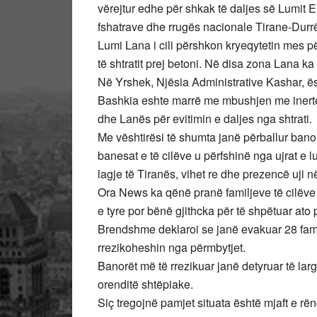
vërejtur edhe për shkak të daljes së Lumit E
fshatrave dhe rrugës nacionale Tirane-Durr
Lumi Lana i cili përshkon kryeqytetin mes pë
të shtratit prej betoni. Në disa zona Lana ka
Në Yrshek, Njësia Administrative Kashar, ësh
Bashkia eshte marrë me mbushjen me inerte
dhe Lanës për evitimin e daljes nga shtrati.
Me vështirësi të shumta janë përballur banor
banesat e të cilëve u përfshinë nga ujrat e lu
lagje të Tiranës, vihet re dhe prezencë uji 
Ora News ka qënë pranë familjeve të cilëve 
e tyre por bënë gjithcka për të shpëtuar ato
Brendshme deklaroi se janë evakuar 28 famil
rrezikoheshin nga përmbytjet.
Banorët më të rrezikuar janë detyruar të la
orenditë shtëpiake.
Siç tregojnë pamjet situata është mjaft e r