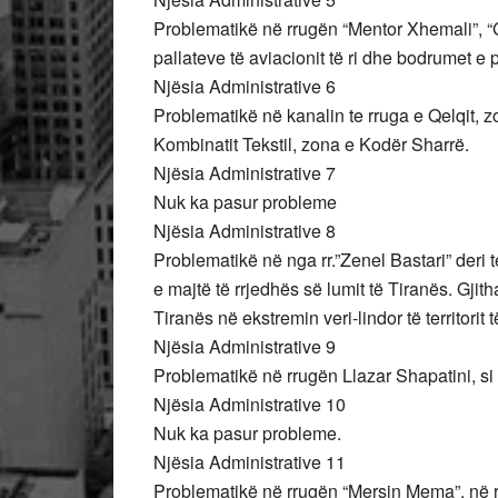
Problematikë në rrugën “Mentor Xhemali”, “G
pallateve të aviacionit të ri dhe bodrumet e 
Njësia Administrative 6
Problematikë në kanalin te rruga e Qelqit, 
Kombinatit Tekstil, zona e Kodër Sharrë.
Njësia Administrative 7
Nuk ka pasur probleme
Njësia Administrative 8
Problematikë në nga rr.”Zenel Bastari” deri te
e majtë të rrjedhës së lumit të Tiranës. Gji
Tiranës në ekstremin veri-lindor të territorit 
Njësia Administrative 9
Problematikë në rrugën Llazar Shapatini, s
Njësia Administrative 10
Nuk ka pasur probleme.
Njësia Administrative 11
Problematikë në rrugën “Mersin Mema”, në rr