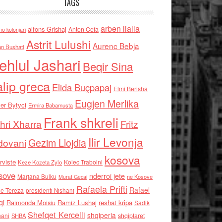
TAGS
arben llalla
alfons Grishaj
Anton Cefa
no kolonjari
Astrit Lulushi
Aurenc Bebja
an Bushati
ehlul Jashari
Beqir Sina
alip greca
Elida Buçpapaj
Elmi Berisha
Eugjen Merlika
er Bytyci
Ermira Babamusta
Frank shkreli
hri Xharra
Fritz
Ilir Levonja
Gezim Llojdia
dovani
kosova
rviste
Kolec Traboini
Keze Kozeta Zylo
sove
nderroi jete
Marjana Bulku
ne Kosove
Murat Gecaj
Rafaela Prifti
Rafael
e Tereza
presidenti Nishani
qi
Raimonda Moisiu
Ramiz Lushaj
reshat kripa
Sadik
Shefqet Kercelli
shqiperia
hani
shqiptaret
SHBA