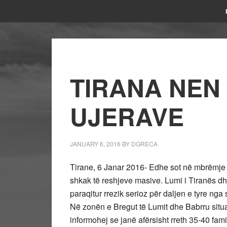
TIRANA NEN
UJERAVE
JANUARY 6, 2016
BY
DGRECA
Tirane, 6 Janar 2016- Edhe sot në mbrëmje si
shkak të reshjeve masive. Lumi i Tiranës dh
paraqitur rrezik serioz për daljen e tyre nga s
Në zonën e Bregut të Lumit dhe Babrru situa
informohej se janë afërsisht rreth 35-40 fam