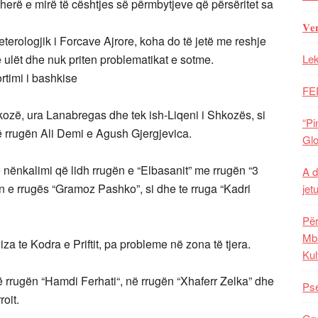
erë e mirë të cështjes së përmbytjeve që përsëritet sa
𝐕𝐞
erologjik i Forcave Ajrore, koha do të jetë me reshje
ë ulët dhe nuk priten problematikat e sotme.
Lek
rtimi i bashkise
FE
ozë, ura Lanabregas dhe tek ish-Liqeni i Shkozës, si
“Pi
 rrugën Ali Demi e Agush Gjergjevica.
Glo
 nënkalimi që lidh rrugën e “Elbasanit” me rrugën “3
A d
din e rrugës “Gramoz Pashko”, si dhe te rruga “Kadri
jet
Për
Mba
a te Kodra e Priftit, pa probleme në zona të tjera.
Kul
 rrugën “Hamdi Ferhati“, në rrugën “Xhaferr Zelka” dhe
Pse
oit.