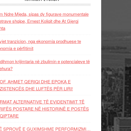
 Ndre Mjeda, sipas dy figurave monumentale
letrave shqipe, Ernest Koliqit dhe At Gjergj
hta
vjet tranzicion, nga ekonomia prodhuese te
nomia e përfitimit
dihmon krijimtaria në zbulimin e potencialeve të
ehura?
OF. AHMET QERIQI DHE EPOKA E
ZISTENCЁS DHE LUFTЁS PЁR LIRI!
RMAT ALTERNATIVE TË EVIDENTIMIT TË
RIFËS POSTARE NË HISTORINË E POSTËS
QIPTARE
Ë SPROVË E GUXIMSHME PERFORMIZMI…