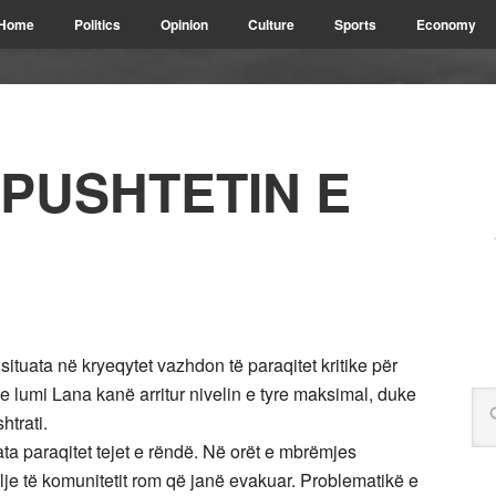
Home
Politics
Opinion
Culture
Sports
Economy
 PUSHTETIN E
tuata në kryeqytet vazhdon të paraqitet kritike për
e lumi Lana kanë arritur nivelin e tyre maksimal, duke
htrati.
ta paraqitet tejet e rëndë. Në orët e mbrëmjes
ilje të komunitetit rom që janë evakuar. Problematikë e