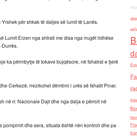
alba
Yrshek për shkak të daljes së lumit të Lanës.
asll
B
së Lumit Erzen nga shtrati me disa nga rrugët lidhëse
e-Durrës.
d
oje ka përmbytje të tokave bujqësore, në fshatrat e tjerë
Env
Fa
he Cerkezë, rrezikohet dëmtimi i urës së fshatit Pinar.
ra
Inte
h në rr. Nacionale Dajt dhe nga dalja e përroit në
Ko
Nen
 pompimit dhe sera, situata është nën kontroll dhe pa
Flo
Els