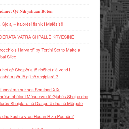
𝐝𝐢𝐦𝐞𝐭 𝐐𝐞̈ 𝐍𝐝𝐫𝐲𝐬𝐡𝐮𝐚𝐧 𝐁𝐨𝐭𝐞̈𝐧
 Gjolaj – kalorësi fisnik i Malësisë
DERATA VATRA SHPALLË KRYESINË
nocchio’s Harvard” by Tertini Set to Make a
bal Slice
uhet që Shqipëria të ribëhet një vend i
ueshëm për të gjithë shqiptarët?
fundoi me sukses Seminari XIX
rëkombëtar i Mësuesve të Gjuhës Shqipe dhe
turës Shqiptare në Diasporë dhe në Mërgatë
 dhe kush e vrau Hasan Riza Pashën?