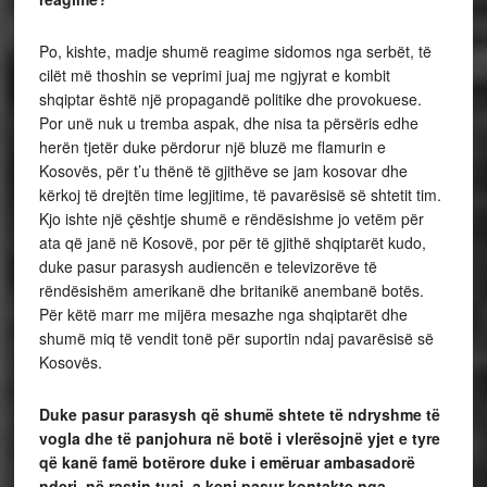
Po, kishte, madje shumë reagime sidomos nga serbët, të
cilët më thoshin se veprimi juaj me ngjyrat e kombit
shqiptar është një propagandë politike dhe provokuese.
Por unë nuk u tremba aspak, dhe nisa ta përsëris edhe
herën tjetër duke përdorur një bluzë me flamurin e
Kosovës, për t’u thënë të gjithëve se jam kosovar dhe
kërkoj të drejtën time legjitime, të pavarësisë së shtetit tim.
Kjo ishte një çështje shumë e rëndësishme jo vetëm për
ata që janë në Kosovë, por për të gjithë shqiptarët kudo,
duke pasur parasysh audiencën e televizorëve të
rëndësishëm amerikanë dhe britanikë anembanë botës.
Për këtë marr me mijëra mesazhe nga shqiptarët dhe
shumë miq të vendit tonë për suportin ndaj pavarësisë së
Kosovës.
Duke pasur parasysh që shumë shtete të ndryshme të
vogla dhe të panjohura në botë i vlerësojnë yjet e tyre
që kanë famë botërore duke i emëruar ambasadorë
nderi, në rastin tuaj, a keni pasur kontakte nga