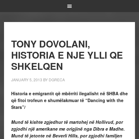
TONY DOVOLANI,
HISTORIA E NJE YLLI QE
SHKELQEN
JANUARY 5, 2013
BY
DGRECA
Historia e emigrantit që mbërriti ilegalisht në SHBA dhe
që fitoi trofeun e shumëlakmuar të “Dancing with the
Stars”/
Mund të kishte zgjedhur të martohej në Hollivud, por
zgjodhi një amerikane me origjinë nga Dibra e Madhe.
Mund të jetonte në Beverli Hills, por zgjodhi familjen