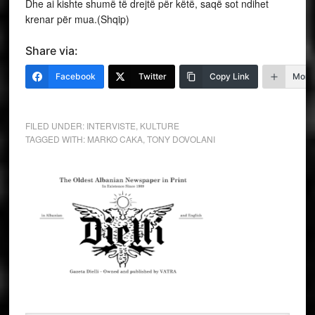
Dhe ai kishte shumë të drejtë për këtë, saqë sot ndihet
krenar për mua.(Shqip)
Share via:
Facebook
Twitter
Copy Link
More
FILED UNDER:
INTERVISTE
,
KULTURE
TAGGED WITH:
MARKO CAKA
,
TONY DOVOLANI