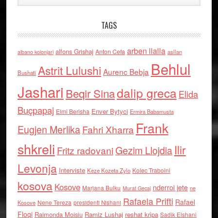
TAGS
arben llalla
alfons Grishaj
Anton Cefa
asllan
albano kolonjari
Behlul
Astrit Lulushi
Aurenc Bebja
Bushati
Jashari
dalip greca
Beqir Sina
Elida
Buçpapaj
Enver Bytyci
Elmi Berisha
Ermira Babamusta
Frank
Eugjen Merlika
Fahri Xharra
shkreli
Ilir
Gezim Llojdia
Fritz radovani
Levonja
Interviste
Kolec Traboini
Keze Kozeta Zylo
kosova
Kosove
nderroi jete
Marjana Bulku
ne
Murat Gecaj
Rafaela Prifti
Rafael
Nene Tereza
Kosove
presidenti Nishani
Floqi
Raimonda Moisiu
Ramiz Lushaj
reshat kripa
Sadik Elshani