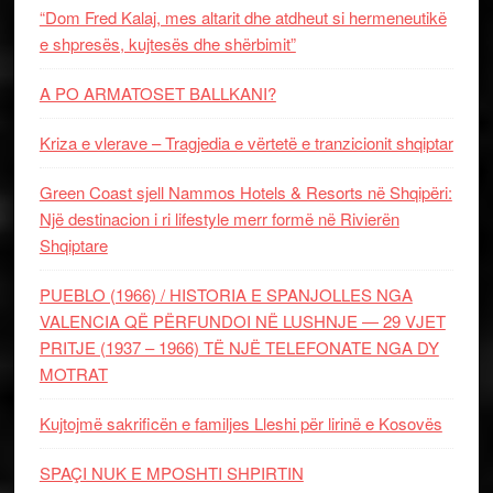
“Dom Fred Kalaj, mes altarit dhe atdheut si hermeneutikë
e shpresës, kujtesës dhe shërbimit”
A PO ARMATOSET BALLKANI?
Kriza e vlerave – Tragjedia e vërtetë e tranzicionit shqiptar
Green Coast sjell Nammos Hotels & Resorts në Shqipëri:
Një destinacion i ri lifestyle merr formë në Rivierën
Shqiptare
PUEBLO (1966) / HISTORIA E SPANJOLLES NGA
VALENCIA QË PËRFUNDOI NË LUSHNJE — 29 VJET
PRITJE (1937 – 1966) TË NJË TELEFONATE NGA DY
MOTRAT
Kujtojmë sakrificën e familjes Lleshi për lirinë e Kosovës
SPAÇI NUK E MPOSHTI SHPIRTIN