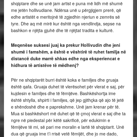
shqiptare dhe se unë jam artist e puna më lidh më shumë
me jetën hollivudiane. Ndërsa unë u përgjigjem prerë, që
edhe artistët e meritojnë të zgjedhin njeriun e zemrës së
tyre. Dhe aq më mirë kur është nga vendlindja, sepse na
bashkon e njëjta gjuhë dhe të njëjtat tradita e kulturë.
Meqenëse suksesi juaj ka prekur Hollivudin dhe jeni
shumë i famshëm, a është e vështirë të ruhet familja në
distancë duke marrë shkas edhe nga eksperiencat e
hidhura të artistëve të mëdhenj?
Për ne shqiptarët burri është koka e familjes dhe gruaja
është qafa. Gruaja duhet të vlerësohet për vlerat e saj, për
kujdesin e familjes dhe të fëmijëve. Bashkëshortja ime
është shtylla, shpirti i familjes, që jep gjithçka që ajo të jetë
e shëndoshë dhe e paprekshme. Unë jam krenar për të.
Mua si bashkëshort më duhet që të çmoj vlerat e saj dhe ta
ngre në piedestal për këtë sakrificë, për edukimin e
fëmijëve të mi, së pari me moralin e lartë të shqiptarit. Unë
dua që gruaja ime t’i rrisë vetë fëmijët, dhe jo me dado,