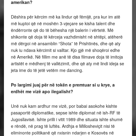
amerikan?
Dëshira për kërcim më ka lindur që fëmijë, pra kur im atë
më kuptoi që në moshën 3-vjeçare se kisha talent dhe
ëndërronte që do të bëhesha një balerin i vërtetë. Më
shikonte që doja të kërceja vazhdimisht në shtëpi, atëherë
më dërgoi në ansamblin “Shota” të Prishtinës, dhe që aty
nuk iu ndava kërcimit si valltar. Kjo gjë më shoqëroi edhe
në Amerikë. Në fillim me anë të disa filmave doja të imitoja
artistët e mëdhenj të vallëzimit, dhe që aty më lindi ideja se
jeta ime do të jetë vetëm me dancing.
Po largimi juaj për në tokën e premtuar si u krye, a
erdhët me vizë apo ilegalisht?
Unë nuk kam ardhur me vizë, por babai asokohe kishte
pasaportë diplomatike, sepse ishte diplomat në ish-RF të
Jugosllavisë. Ishte prilli i vitit 1989 dhe situata ishte shumë
e rëndë, në prag të luftës. Ardhja e Millosheviçit nisi të
eliminonte politikanë që nxisnin ndarjen e Kosovës në