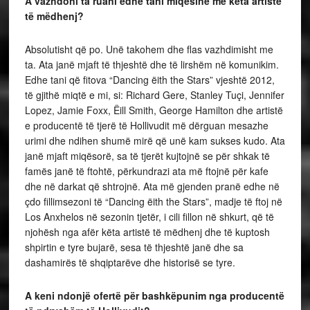
A vazhdoni ta ruani edhe tani miqësinë me këta artistë
të mëdhenj?
Absolutisht që po. Unë takohem dhe flas vazhdimisht me
ta. Ata janë mjaft të thjeshtë dhe të lirshëm në komunikim.
Edhe tani që fitova “Dancing ëith the Stars” vjeshtë 2012,
të gjithë miqtë e mi, si: Richard Gere, Stanley Tuçi, Jennifer
Lopez, Jamie Foxx, Ëill Smith, George Hamilton dhe artistë
e producentë të tjerë të Hollivudit më dërguan mesazhe
urimi dhe ndihen shumë mirë që unë kam sukses kudo. Ata
janë mjaft miqësorë, sa të tjerët kujtojnë se për shkak të
famës janë të ftohtë, përkundrazi ata më ftojnë për kafe
dhe në darkat që shtrojnë. Ata më gjenden pranë edhe në
çdo fillimsezoni të “Dancing ëith the Stars”, madje të ftoj në
Los Anxhelos në sezonin tjetër, i cili fillon në shkurt, që të
njohësh nga afër këta artistë të mëdhenj dhe të kuptosh
shpirtin e tyre bujarë, sesa të thjeshtë janë dhe sa
dashamirës të shqiptarëve dhe historisë se tyre.
A keni ndonjë ofertë për bashkëpunim nga producentë