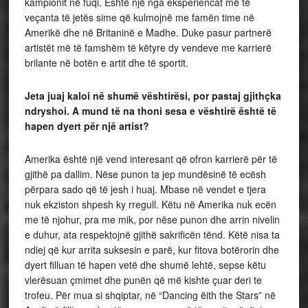
kampionit në fuqi. Është një nga eksperiencat më të
veçanta të jetës sime që kulmojnë me famën time në
Amerikë dhe në Britaninë e Madhe. Duke pasur partnerë
artistët më të famshëm të këtyre dy vendeve me karrierë
brilante në botën e artit dhe të sportit.
Jeta juaj kaloi në shumë vështirësi, por pastaj gjithçka
ndryshoi. A mund të na thoni sesa e vështirë është të
hapen dyert për një artist?
Amerika është një vend interesant që ofron karrierë për të
gjithë pa dallim. Nëse punon ta jep mundësinë të ecësh
përpara sado që të jesh i huaj. Mbase në vendet e tjera
nuk ekziston shpesh ky rregull. Këtu në Amerika nuk ecën
me të njohur, pra me mik, por nëse punon dhe arrin nivelin
e duhur, ata respektojnë gjithë sakrificën tënd. Këtë nisa ta
ndiej që kur arrita suksesin e parë, kur fitova botërorin dhe
dyert filluan të hapen vetë dhe shumë lehtë, sepse këtu
vlerësuan çmimet dhe punën që më kishte çuar deri te
trofeu. Për mua si shqiptar, në “Dancing ëith the Stars” në