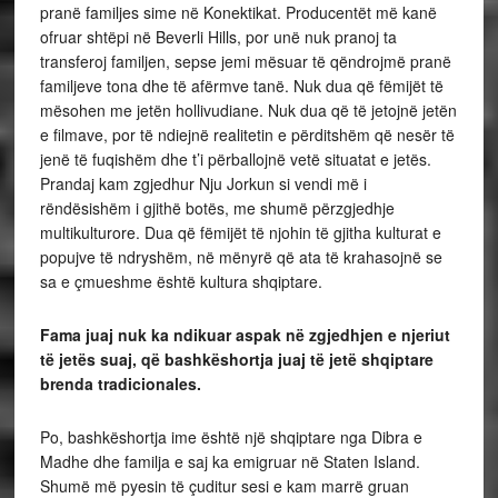
pranë familjes sime në Konektikat. Producentët më kanë
ofruar shtëpi në Beverli Hills, por unë nuk pranoj ta
transferoj familjen, sepse jemi mësuar të qëndrojmë pranë
familjeve tona dhe të afërmve tanë. Nuk dua që fëmijët të
mësohen me jetën hollivudiane. Nuk dua që të jetojnë jetën
e filmave, por të ndiejnë realitetin e përditshëm që nesër të
jenë të fuqishëm dhe t’i përballojnë vetë situatat e jetës.
Prandaj kam zgjedhur Nju Jorkun si vendi më i
rëndësishëm i gjithë botës, me shumë përzgjedhje
multikulturore. Dua që fëmijët të njohin të gjitha kulturat e
popujve të ndryshëm, në mënyrë që ata të krahasojnë se
sa e çmueshme është kultura shqiptare.
Fama juaj nuk ka ndikuar aspak në zgjedhjen e njeriut
të jetës suaj, që bashkëshortja juaj të jetë shqiptare
brenda tradicionales.
Po, bashkëshortja ime është një shqiptare nga Dibra e
Madhe dhe familja e saj ka emigruar në Staten Island.
Shumë më pyesin të çuditur sesi e kam marrë gruan