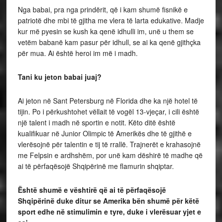
Nga babai, pra nga prindërit, që i kam shumë fisnikë e
patriotë dhe mbi të gjitha me vlera të larta edukative. Madje
kur më pyesin se kush ka qenë idhulli im, unë u them se
vetëm babanë kam pasur për idhull, se ai ka qenë gjithçka
për mua. Ai është heroi im më i madh.
Tani ku jeton babai juaj?
Ai jeton në Sant Petersburg në Florida dhe ka një hotel të
tijin. Po i përkushtohet vëllait të vogël 13-vjeçar, i cili është
një talent i madh në sportin e notit. Këto ditë është
kualifikuar në Junior Olimpic të Amerikës dhe të gjithë e
vlerësojnë për talentin e tij të rrallë. Trajnerët e krahasojnë
me Felpsin e ardhshëm, por unë kam dëshirë të madhe që
ai të përfaqësojë Shqipërinë me flamurin shqiptar.
Është shumë e vështirë që ai të përfaqësojë
Shqipërinë duke ditur se Amerika bën shumë për këtë
sport edhe në stimulimin e tyre, duke i vlerësuar yjet e