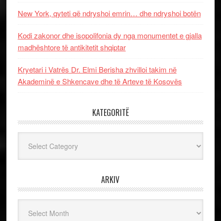
New York, qyteti që ndryshoi emrin… dhe ndryshoi botën
Kodi zakonor dhe isopolifonia dy nga monumentet e gjalla
madhështore të antikitetit shqiptar
Kryetari i Vatrës Dr. Elmi Berisha zhvilloi takim në
Akademinë e Shkencave dhe të Arteve të Kosovës
KATEGORITË
Kategoritë
ARKIV
Arkiv