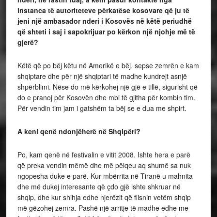
instanca të autoriteteve përkatëse kosovare që ju të
jeni një ambasador nderi i Kosovës në këtë periudhë
që shteti i saj i sapokrijuar po kërkon një njohje më të
gjerë?
Këtë që po bëj këtu në Amerikë e bëj, sepse zemrën e kam
shqiptare dhe për një shqiptari të madhe kundrejt asnjë
shpërblimi. Nëse do më kërkohej një gjë e tillë, sigurisht që
do e pranoj për Kosovën dhe mbi të gjitha për kombin tim.
Për vendin tim jam i gatshëm ta bëj se e dua me shpirt.
A keni qenë ndonjëherë në Shqipëri?
Po, kam qenë në festivalin e vitit 2008. Ishte hera e parë
që preka vendin mëmë dhe më pëlqeu aq shumë sa nuk
ngopesha duke e parë. Kur mbërrita në Tiranë u mahnita
dhe më dukej interesante që çdo gjë ishte shkruar në
shqip, dhe kur shihja edhe njerëzit që flisnin vetëm shqip
më gëzohej zemra. Pashë një arritje të madhe edhe me