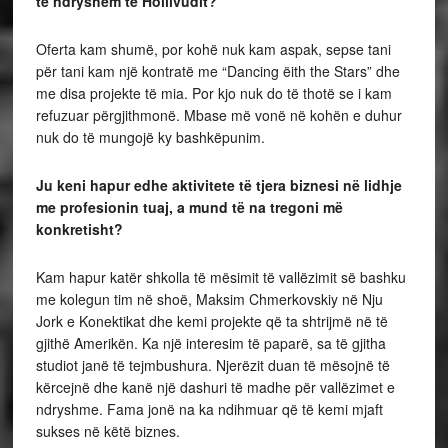
të ndryshëm të Hollivudit?
Oferta kam shumë, por kohë nuk kam aspak, sepse tani
për tani kam një kontratë me “Dancing ëith the Stars” dhe
me disa projekte të mia. Por kjo nuk do të thotë se i kam
refuzuar përgjithmonë. Mbase më vonë në kohën e duhur
nuk do të mungojë ky bashkëpunim.
Ju keni hapur edhe aktivitete të tjera biznesi në lidhje
me profesionin tuaj, a mund të na tregoni më
konkretisht?
Kam hapur katër shkolla të mësimit të vallëzimit së bashku
me kolegun tim në shoë, Maksim Chmerkovskiy në Nju
Jork e Konektikat dhe kemi projekte që ta shtrijmë në të
gjithë Amerikën. Ka një interesim të paparë, sa të gjitha
studiot janë të tejmbushura. Njerëzit duan të mësojnë të
kërcejnë dhe kanë një dashuri të madhe për vallëzimet e
ndryshme. Fama jonë na ka ndihmuar që të kemi mjaft
sukses në këtë biznes.