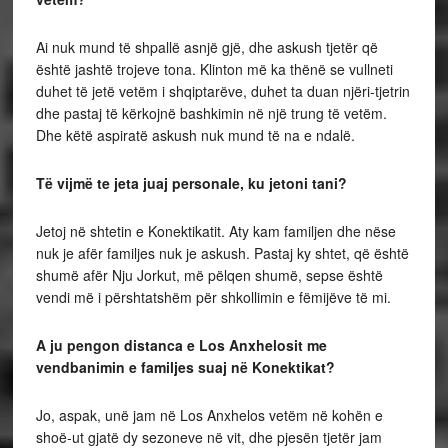
Ai nuk mund të shpallë asnjë gjë, dhe askush tjetër që
është jashtë trojeve tona. Klinton më ka thënë se vullneti
duhet të jetë vetëm i shqiptarëve, duhet ta duan njëri-tjetrin
dhe pastaj të kërkojnë bashkimin në një trung të vetëm.
Dhe këtë aspiratë askush nuk mund të na e ndalë.
Të vijmë te jeta juaj personale, ku jetoni tani?
Jetoj në shtetin e Konektikatit. Aty kam familjen dhe nëse
nuk je afër familjes nuk je askush. Pastaj ky shtet, që është
shumë afër Nju Jorkut, më pëlqen shumë, sepse është
vendi më i përshtatshëm për shkollimin e fëmijëve të mi.
A ju pengon distanca e Los Anxhelosit me
vendbanimin e familjes suaj në Konektikat?
Jo, aspak, unë jam në Los Anxhelos vetëm në kohën e
shoë-ut gjatë dy sezoneve në vit, dhe pjesën tjetër jam