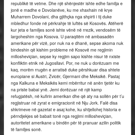
republikë të vetme. Dhe një shënjestër ishte edhe familja e
jonë e madhe e Dovolanëve, ku me xhaxhain në krye
Muharrem Dovolani, dha gjithçka nga shpirti i tij duke
mbledhur fonde në përkrahje të luftës së Kosovës. Atëherë
kur jeta e familjes sonë ishte vënë në rrezik, vendosëm të
largoheshim nga Kosova. U paraqitëm në ambasadën
amerikane për vizë, por nuk na e dhanë, sepse akoma nuk
bindeshin që kishim probleme në Kosovë me regjimin
millosheviçian, sepse ky regjim sapo kishte nisur të nxiste
konfliktin etnik në Jugosllavi. Por, ne nuk u dorëzuam me
kaq, morëm rrugën e arratisë duke përshkuar disa shtete
europiane si Austri, Zvicër, Gjermani dhe Meksikë. Pastaj
nga Kalkuna e Meksikës kemi mbërritur në anën tjetër ku
na priste babai ynë. Jemi dorëzuar në një kamp
refugjatësh, në kufirin amerikan dhe që aty na sollën për t’u
regjistruar në zyrat e emigracionit në Nju Jork. Falë disa
shkrimeve në gazetat e asaj kohe, ku shtjellohej historia e
përndjekjes së babait tonë nga regjimi millosheviçian,
autoritetet amerikane u bindën për të pranuar azilin politik
të familjes sonë.