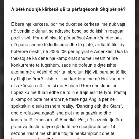
A bëtë ndonjë kërkesë që ta përfaqësonit Shqipërinë?
E bëra një kërkesë, por më duket se kërkesa ime nuk vajti
në vendin e duhur, se ndryshe besoj se do kishin reaguar
pozitivisht. Por unë nisa të përfaqësoj Amerikën dhe pas
një pune shumë të lodhshme dhe të gjatë, arrita të fitoj dy
botërorë rresht, në 2005-‘06 për ngjyrat e Amerikës. Dua ta
theksoj se ka qenë një kampionat shumë i vështirë me
konkurrentë të fuqishëm, saqë në trofeun e dytë ishte
akoma më e vështirë për ta mbrojtur. Një vit, para se të fitoj
dy titujt botërorë, kishte filluar karriera ime në Hollivud me
disa kërkesa në film, si me Richard Gere dhe Jennifer
Lopez ku më ftuan edhe në rolin e trajnuesit të tyre. Pastaj
si kampion bote më erdhi një ftesë nga Anglia për në
spektaklin e suksesshëm reality, “Dancing ëith the Stars”,
dhe e refuzova ngaqë isha plot me angazhime dhe
kontrata të firmosura në Amerikë. Por, në sezonin tjetër e
pranova ftesën e tyre që do të më shoqëronte për 14
sezone rresht me shumë tituj të nënkampionit dhe të