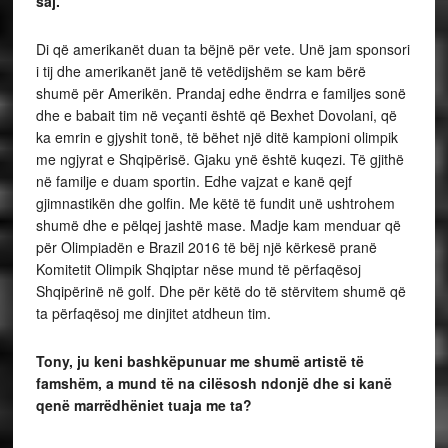
saj.
Di që amerikanët duan ta bëjnë për vete. Unë jam sponsori
i tij dhe amerikanët janë të vetëdijshëm se kam bërë
shumë për Amerikën. Prandaj edhe ëndrra e familjes sonë
dhe e babait tim në veçanti është që Bexhet Dovolani, që
ka emrin e gjyshit tonë, të bëhet një ditë kampioni olimpik
me ngjyrat e Shqipërisë. Gjaku ynë është kuqezi. Të gjithë
në familje e duam sportin. Edhe vajzat e kanë qejf
gjimnastikën dhe golfin. Me këtë të fundit unë ushtrohem
shumë dhe e pëlqej jashtë mase. Madje kam menduar që
për Olimpiadën e Brazil 2016 të bëj një kërkesë pranë
Komitetit Olimpik Shqiptar nëse mund të përfaqësoj
Shqipërinë në golf. Dhe për këtë do të stërvitem shumë që
ta përfaqësoj me dinjitet atdheun tim.
Tony, ju keni bashkëpunuar me shumë artistë të
famshëm, a mund të na cilësosh ndonjë dhe si kanë
qenë marrëdhëniet tuaja me ta?