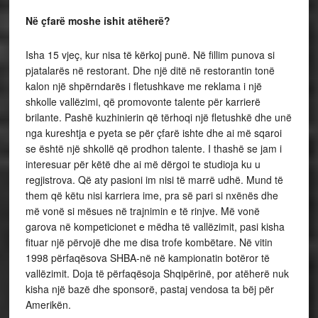
Në çfarë moshe ishit atëherë?
Isha 15 vjeç, kur nisa të kërkoj punë. Në fillim punova si
pjatalarës në restorant. Dhe një ditë në restorantin tonë
kalon një shpërndarës i fletushkave me reklama i një
shkolle vallëzimi, që promovonte talente për karrierë
brilante. Pashë kuzhinierin që tërhoqi një fletushkë dhe unë
nga kureshtja e pyeta se për çfarë ishte dhe ai më sqaroi
se është një shkollë që prodhon talente. I thashë se jam i
interesuar për këtë dhe ai më dërgoi te studioja ku u
regjistrova. Që aty pasioni im nisi të marrë udhë. Mund të
them që këtu nisi karriera ime, pra së pari si nxënës dhe
më vonë si mësues në trajnimin e të rinjve. Më vonë
garova në kompeticionet e mëdha të vallëzimit, pasi kisha
fituar një përvojë dhe me disa trofe kombëtare. Në vitin
1998 përfaqësova SHBA-në në kampionatin botëror të
vallëzimit. Doja të përfaqësoja Shqipërinë, por atëherë nuk
kisha një bazë dhe sponsorë, pastaj vendosa ta bëj për
Amerikën.