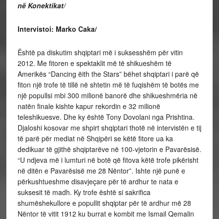
në Konektikat/
Intervistoi: Marko Caka/
Është pa diskutim shqiptari më i suksesshëm për vitin
2012. Me fitoren e spektaklit më të shikueshëm të
Amerikës “Dancing ëith the Stars” bëhet shqiptari i parë që
fiton një trofe të tillë në shtetin më të fuqishëm të botës me
një popullsi mbi 300 milionë banorë dhe shikueshmëria në
natën finale kishte kapur rekordin e 32 milionë
teleshikuesve. Dhe ky është Tony Dovolani nga Prishtina.
Djaloshi kosovar me shpirt shqiptari thotë në intervistën e tij
të parë për mediat në Shqipëri se këtë fitore ua ka
dedikuar të gjithë shqiptarëve në 100-vjetorin e Pavarësisë.
“U ndjeva më i lumturi në botë që fitova këtë trofe pikërisht
në ditën e Pavarësisë me 28 Nëntor”. Ishte një punë e
përkushtueshme disavjeçare për të ardhur te nata e
suksesit të madh. Ky trofe është si sakrifica
shumëshekullore e popullit shqiptar për të ardhur më 28
Nëntor të vitit 1912 ku burrat e kombit me Ismail Qemalin