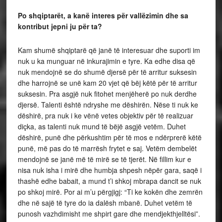
Po shqiptarët, a kanë interes për vallëzimin dhe sa
kontribut jepni ju për ta?
Kam shumë shqiptarë që janë të interesuar dhe suporti im
nuk u ka munguar në inkurajimin e tyre. Ka edhe disa që
nuk mendojnë se do shumë djersë për të arritur suksesin
dhe harrojnë se unë kam 20 vjet që bëj këtë për të arritur
suksesin. Pra asgjë nuk fitohet menjëherë po nuk derdhe
djersë. Talenti është ndryshe me dëshirën. Nëse ti nuk ke
dëshirë, pra nuk i ke vënë vetes objektiv për të realizuar
diçka, as talenti nuk mund të bëjë asgjë vetëm. Duhet
dëshirë, punë dhe përkushtim për të mos e ndërprerë këtë
punë, më pas do të marrësh frytet e saj. Vetëm dembelët
mendojnë se janë më të mirë se të tjerët. Në fillim kur e
nisa nuk isha i mirë dhe humbja shpesh nëpër gara, saqë i
thashë edhe babait, a mund t’i shkoj mbrapa dancit se nuk
po shkoj mirë. Por ai m’u përgjigj: “Ti ke kokën dhe zemrën
dhe në sajë të tyre do ia dalësh mbanë. Duhet vetëm të
punosh vazhdimisht me shpirt gare dhe mendjekthjelltësi”.