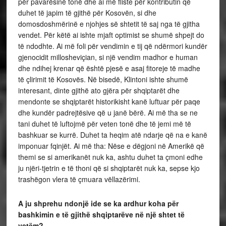
për pavarësinë tonë dhe ai më fliste për kontributin që
duhet të japim të gjithë për Kosovën, si dhe
domosdoshmërinë e njohjes së shtetit të saj nga të gjitha
vendet. Për këtë ai ishte mjaft optimist se shumë shpejt do
të ndodhte. Ai më foli për vendimin e tij që ndërmori kundër
gjenocidit millosheviçian, si një vendim madhor e human
dhe ndihej krenar që është pjesë e asaj fitoreje të madhe
të çlirimit të Kosovës. Në bisedë, Klintoni ishte shumë
interesant, dinte gjithë ato gjëra për shqiptarët dhe
mendonte se shqiptarët historikisht kanë luftuar për paqe
dhe kundër padrejtësive që u janë bërë. Ai më tha se ne
tani duhet të luftojmë për veten tonë dhe të jemi më të
bashkuar se kurrë. Duhet ta heqim atë ndarje që na e kanë
imponuar fqinjët. Ai më tha: Nëse e dëgjoni në Amerikë që
themi se si amerikanët nuk ka, ashtu duhet ta çmoni edhe
ju njëri-tjetrin e të thoni që si shqiptarët nuk ka, sepse kjo
trashëgon vlera të çmuara vëllazërimi.
A ju shprehu ndonjë ide se ka ardhur koha për
bashkimin e të gjithë shqiptarëve në një shtet të
vetëm?