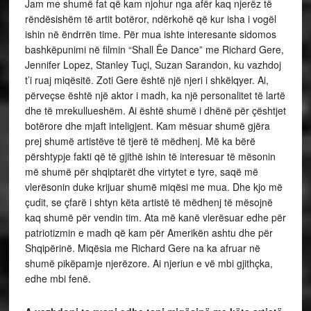
Jam me shumë fat që kam njohur nga afër kaq njerëz të
rëndësishëm të artit botëror, ndërkohë që kur isha i vogël
ishin në ëndrrën time. Për mua ishte interesante sidomos
bashkëpunimi në filmin “Shall Ëe Dance” me Richard Gere,
Jennifer Lopez, Stanley Tuçi, Suzan Sarandon, ku vazhdoj
t’i ruaj miqësitë. Zoti Gere është një njeri i shkëlqyer. Ai,
përveçse është një aktor i madh, ka një personalitet të lartë
dhe të mrekullueshëm. Ai është shumë i dhënë për çështjet
botërore dhe mjaft inteligjent. Kam mësuar shumë gjëra
prej shumë artistëve të tjerë të mëdhenj. Më ka bërë
përshtypje fakti që të gjithë ishin të interesuar të mësonin
më shumë për shqiptarët dhe virtytet e tyre, saqë më
vlerësonin duke krijuar shumë miqësi me mua. Dhe kjo më
çudit, se çfarë i shtyn këta artistë të mëdhenj të mësojnë
kaq shumë për vendin tim. Ata më kanë vlerësuar edhe për
patriotizmin e madh që kam për Amerikën ashtu dhe për
Shqipërinë. Miqësia me Richard Gere na ka afruar në
shumë pikëpamje njerëzore. Ai njeriun e vë mbi gjithçka,
edhe mbi fenë.