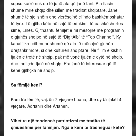
sepse kurrë nuk do të jenë ata që janë tani. Ata flasin
shumë mirë shqip dhe sillen me traditat shqiptare. Janë
shumë të sjellshëm dhe vlerësojnë cilindo bashkëmoshatar
të tyre. Të gjitha këto në sajë të edukimit të bashkëshortes
sime, Linës. Gjithashtu fëmijët e mi mësojnë me programin
e gjuhës shqipe në sajë të “DigitAlb” të “Top Channel”. Ky
kanal i ka ndihmuar shumë që ata të mësojnë gjuhën
drejtshkrimore, si dhe kulturën shqiptare. Në fillim e kishin
fjalën e tretë në shqip, pak më vonë fjalën e dytë në shqip,
dhe tani çdo fjalë në shqip. Pra janë të interesuar që të
kenë gjithçka në shqip.
Sa fëmijë keni?
Kam tre fëmijë, vajzën 7-vjeçare Luana, dhe dy binjakët 4-
vjeçarë, Adrianin dhe Arianën.
Vihet re një tendencë patriotizmi me tradita të
çmueshme për familjen. Nga e keni të trashëguar këtë?