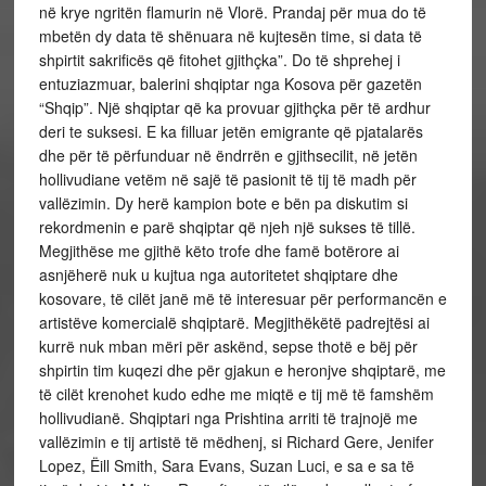
në krye ngritën flamurin në Vlorë. Prandaj për mua do të
mbetën dy data të shënuara në kujtesën time, si data të
shpirtit sakrificës që fitohet gjithçka”. Do të shprehej i
entuziazmuar, balerini shqiptar nga Kosova për gazetën
“Shqip”. Një shqiptar që ka provuar gjithçka për të ardhur
deri te suksesi. E ka filluar jetën emigrante që pjatalarës
dhe për të përfunduar në ëndrrën e gjithsecilit, në jetën
hollivudiane vetëm në sajë të pasionit të tij të madh për
vallëzimin. Dy herë kampion bote e bën pa diskutim si
rekordmenin e parë shqiptar që njeh një sukses të tillë.
Megjithëse me gjithë këto trofe dhe famë botërore ai
asnjëherë nuk u kujtua nga autoritetet shqiptare dhe
kosovare, të cilët janë më të interesuar për performancën e
artistëve komercialë shqiptarë. Megjithëkëtë padrejtësi ai
kurrë nuk mban mëri për askënd, sepse thotë e bëj për
shpirtin tim kuqezi dhe për gjakun e heronjve shqiptarë, me
të cilët krenohet kudo edhe me miqtë e tij më të famshëm
hollivudianë. Shqiptari nga Prishtina arriti të trajnojë me
vallëzimin e tij artistë të mëdhenj, si Richard Gere, Jenifer
Lopez, Ëill Smith, Sara Evans, Suzan Luci, e sa e sa të