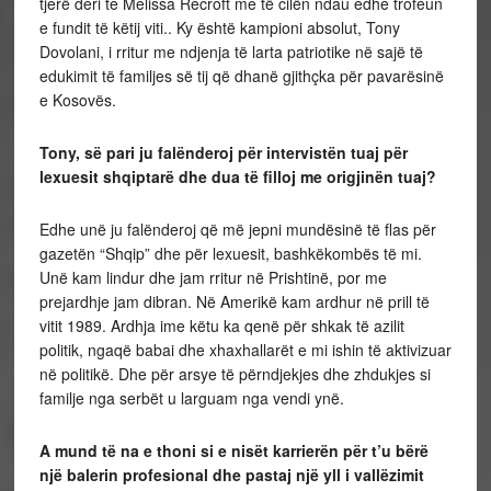
tjerë deri te Melissa Recroft me të cilën ndau edhe trofeun
e fundit të këtij viti.. Ky është kampioni absolut, Tony
Dovolani, i rritur me ndjenja të larta patriotike në sajë të
edukimit të familjes së tij që dhanë gjithçka për pavarësinë
e Kosovës.
Tony, së pari ju falënderoj për intervistën tuaj për
lexuesit shqiptarë dhe dua të filloj me origjinën tuaj?
Edhe unë ju falënderoj që më jepni mundësinë të flas për
gazetën “Shqip” dhe për lexuesit, bashkëkombës të mi.
Unë kam lindur dhe jam rritur në Prishtinë, por me
prejardhje jam dibran. Në Amerikë kam ardhur në prill të
vitit 1989. Ardhja ime këtu ka qenë për shkak të azilit
politik, ngaqë babai dhe xhaxhallarët e mi ishin të aktivizuar
në politikë. Dhe për arsye të përndjekjes dhe zhdukjes si
familje nga serbët u larguam nga vendi ynë.
A mund të na e thoni si e nisët karrierën për t’u bërë
një balerin profesional dhe pastaj një yll i vallëzimit