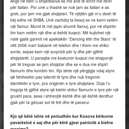
Angli në fillim u shqetësova se me anë të emrit më dinin
për italian. Por unë u thashë se nuk jam as italian e as
grek, por jam me gjak shqiptari. Të njëjtën gjë m’u desh të
bëj edhe në SHBA. Unë vazhdoj ta besoj se ne kemi vetëm
një flamur. Mund të më japin shumë flamuj, por në shpirtin
tim kam vetëm një dhe ai është kuqezi. Më kujtohet një
natë gjatë garimit në spektaklin “Dancing ëith the Stars” të
vitit 2006 marr babanë në telefon dhe i them me shiko
sonte, sepse kam një surprizë për ty dhe për gjithë
shqiptarët. U paraqita me kostumin kuqezi me shqiponjë
për të treguar se jam shqiptar dhe se e dua me shpirt
flamurin dhe kombin tim. Kjo ishte një përgjigje ndaj atyre
që fshiheshin pas talentit të tyre dhe nuk tregonin
identitetin e tyre, pra origjinën e tyre shqiptare. Doja t’u
tregoja të gjithë atyre që kishin shitur flamurin e tyre për një
grusht para, sesa i shtrenjtë është dhe që është derdhur
gjak për ta gëzuar sot të lirë dhe të pavarur.
Kjo që bëtë ishte në periudhën kur Kosova kërkonte
pavarësinë e saj dhe për këtë gjest patriotik a kishte
reagime?