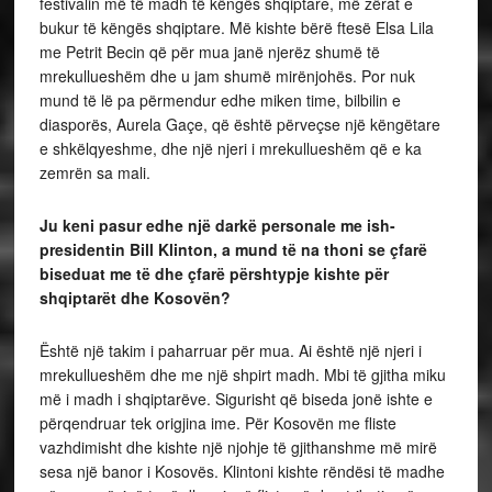
festivalin më të madh të këngës shqiptare, më zërat e
bukur të këngës shqiptare. Më kishte bërë ftesë Elsa Lila
me Petrit Becin që për mua janë njerëz shumë të
mrekullueshëm dhe u jam shumë mirënjohës. Por nuk
mund të lë pa përmendur edhe miken time, bilbilin e
diasporës, Aurela Gaçe, që është përveçse një këngëtare
e shkëlqyeshme, dhe një njeri i mrekullueshëm që e ka
zemrën sa mali.
Ju keni pasur edhe një darkë personale me ish-
presidentin Bill Klinton, a mund të na thoni se çfarë
biseduat me të dhe çfarë përshtypje kishte për
shqiptarët dhe Kosovën?
Është një takim i paharruar për mua. Ai është një njeri i
mrekullueshëm dhe me një shpirt madh. Mbi të gjitha miku
më i madh i shqiptarëve. Sigurisht që biseda jonë ishte e
përqendruar tek origjina ime. Për Kosovën me fliste
vazhdimisht dhe kishte një njohje të gjithanshme më mirë
sesa një banor i Kosovës. Klintoni kishte rëndësi të madhe