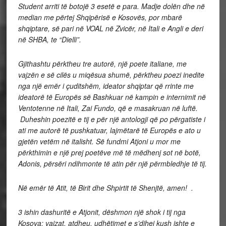
Student arriti të botojë 3 esetë e para. Madje dolën dhe në
median me përtej Shqipërisë e Kosovës, por mbarë
shqiptare, së pari në VOAL në Zvicër, në Itali e Angli e deri
në SHBA, te “Dielli”.
Gjithashtu përktheu tre autorë, një poete italiane, me
vajzën e së cilës u miqësua shumë, përktheu poezi inedite
nga një emër i çuditshëm, ideator shqiptar që rrinte me
ideatorë të Europës së Bashkuar në kampin e internimit në
Ventotenne në Itali, Zai Fundo, që e masakruan në luftë.
Duheshin poezitë e tij e për një antologji që po përgatiste i
ati me autorë të pushkatuar, lajmëtarë të Europës e ato u
gjetën vetëm në italisht. Së fundmi Atjoni u mor me
përkthimin e një prej poetëve më të mëdhenj sot në botë,
Adonis, përsëri ndihmonte të atin për një përmbledhje të tij.
Në emër të Atit, të Birit dhe Shpirtit të Shenjtë, amen! .
3 ishin dashuritë e Atjonit, dëshmon një shok i tij nga
Kosova: vajzat, atdheu, udhëtimet e s’dihej kush ishte e