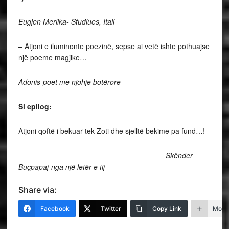
Eugjen Merlika-
Studiues, Itali
– Atjoni e iluminonte poezinë, sepse ai vetë ishte pothuajse
një poeme magjike…
Adonis-poet me njohje botërore
Si epilog:
Atjoni qoftë i bekuar tek Zoti dhe sjelltë bekime pa fund…!
Skënder
Buçpapaj-nga një letër e tij
Share via:
Facebook
Twitter
Copy Link
More