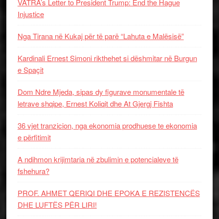
VATRA’s Letter to President Trump: End the Hague
Injustice
Nga Tirana në Kukaj për të parë “Lahuta e Malësisë”
Kardinali Ernest Simoni rikthehet si dëshmitar në Burgun
e Spaçit
Dom Ndre Mjeda, sipas dy figurave monumentale të
letrave shqipe, Ernest Koliqit dhe At Gjergj Fishta
36 vjet tranzicion, nga ekonomia prodhuese te ekonomia
e përfitimit
A ndihmon krijimtaria në zbulimin e potencialeve të
fshehura?
PROF. AHMET QERIQI DHE EPOKA E REZISTENCЁS
DHE LUFTЁS PЁR LIRI!