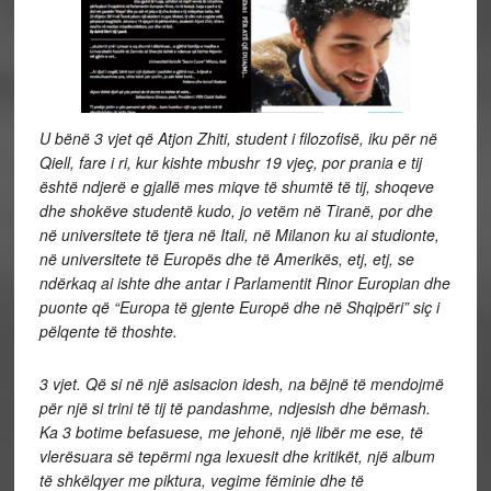
U bënë 3 vjet që Atjon Zhiti, student i filozofisë, iku për në
Qiell, fare i ri, kur kishte mbushr 19 vjeç, por prania e tij
është ndjerë e gjallë mes miqve të shumtë të tij, shoqeve
dhe shokëve studentë kudo, jo vetëm në Tiranë, por dhe
në universitete të tjera në Itali, në Milanon ku ai studionte,
në universitete të Europës dhe të Amerikës, etj, etj, se
ndërkaq ai ishte dhe antar i Parlamentit Rinor Europian dhe
puonte që “Europa të gjente Europë dhe në Shqipëri” siç i
pëlqente të thoshte.
3 vjet. Që si në një asisacion idesh, na bëjnë të mendojmë
për një si trini të tij të pandashme, ndjesish dhe bëmash.
Ka 3 botime befasuese, me jehonë, një libër me ese, të
vlerësuara së tepërmi nga lexuesit dhe kritikët, një album
të shkëlqyer me piktura, vegime fëminie dhe të