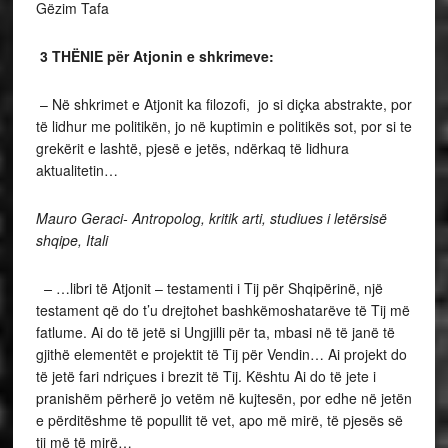
Gëzim Tafa
3 THËNIE për Atjonin e shkrimeve:
– Në shkrimet e Atjonit ka filozofi, jo si diçka abstrakte, por
të lidhur me politikën, jo në kuptimin e politikës sot, por si te
grekërit e lashtë, pjesë e jetës, ndërkaq të lidhura
aktualitetin…
Mauro Geraci- Antropolog, kritik arti, studiues i letërsisë
shqipe, Itali
–
…libri të Atjonit – testamenti i Tij për Shqipërinë, një
testament që do t’u drejtohet bashkëmoshatarëve të Tij më
fatlume. Ai do të jetë si Ungjilli për ta, mbasi në të janë të
gjithë elementët e projektit të Tij për Vendin… Ai projekt do
të jetë fari ndriçues i brezit të Tij. Kështu Ai do të jete i
pranishëm përherë jo vetëm në kujtesën, por edhe në jetën
e përditëshme të popullit të vet, apo më mirë, të pjesës së
tij më të mirë…