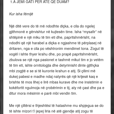
1.A JEMI GATI PER ATE QE DUAM?
Kur isha fëmijë
Një ditë vere do të më ndodhte diçka, e cila do ngelej
gjithmonë e gërvishtur në kujtesën time. Isha “mysafir” në
shtëpinë e një miku të tim eti dhe, papritshmërisht, na
ndodhi që një harabel a diçka e ngjashme të përplasej në
dritaren, nga e cila po vështronim mendimet tona. Zogut të
vogël i ishte thyer krahu dhe, po prapë papritshmërisht,
zbulova se një nga pasionet e tashmë mikut tim e jo vetëm
të tim eti, ishte ornitologjia dhe detyrimisht dinte gjithçka
mbi zogjtë e se si të kuronte krahun e atij. Si çilimi më
dukej pabesi e madhe ndaj natyrës që një krijesë kaq e
brishte të mos lihej e lirë mbas kurave dhe me insistimin e
kokëfortit ngulmoja në çrobërimin e tij, aty në çast dhe pa e
ditur mora mësimin e parë mbi vendin tim.
Me një çiltërsi e thjeshtësi të hatashme mu shpjegua se do
të ishte mizori t’i jepej liria në atë gjendje atij zogu të