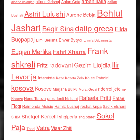
arben llalla
alfons Grishaj
Anton Cefa
asllan
albano kolonjari
Behlul
Astrit Lulushi
Aurenc Bebja
Bushati
Jashari
dalip greca
Beqir Sina
Elida
Buçpapaj
Enver Bytyci
Elmi Berisha
Ermira Babamusta
Frank
Eugjen Merlika
Fahri Xharra
shkreli
Ilir
Gezim Llojdia
Fritz radovani
Levonja
Interviste
Kolec Traboini
Keze Kozeta Zylo
kosova
Kosove
nderroi jete
Marjana Bulku
ne
Murat Gecaj
Rafaela Prifti
Rafael
Nene Tereza
Kosove
presidenti Nishani
Floqi
Raimonda Moisiu
Ramiz Lushaj
reshat kripa
Sadik Elshani
Sokol
Shefqet Kercelli
shqiperia
shqiptaret
SHBA
Paja
Vatra
Visar Zhiti
Thaci