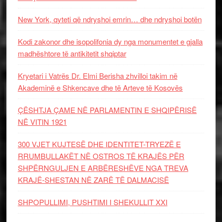
New York, qyteti që ndryshoi emrin… dhe ndryshoi botën
Kodi zakonor dhe isopolifonia dy nga monumentet e gjalla
madhështore të antikitetit shqiptar
Kryetari i Vatrës Dr. Elmi Berisha zhvilloi takim në
Akademinë e Shkencave dhe të Arteve të Kosovës
ÇËSHTJA ÇAME NË PARLAMENTIN E SHQIPËRISË
NË VITIN 1921
300 VJET KUJTESË DHE IDENTITET-TRYEZË E
RRUMBULLAKËT NË OSTROS TË KRAJËS PËR
SHPËRNGULJEN E ARBËRESHËVE NGA TREVA
KRAJË-SHESTAN NË ZARË TË DALMACISË
SHPOPULLIMI, PUSHTIMI I SHEKULLIT XXI