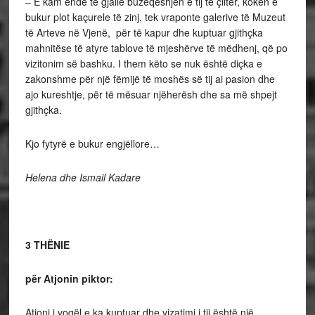
– E kam ende të gjallë buzëqeshjen e tij të çiltër, kokën e
bukur plot kaçurele të zinj, tek vraponte galerive të Muzeut
të Arteve në Vjenë, për të kapur dhe kuptuar gjithçka
mahnitëse të atyre tablove të mjeshërve të mëdhenj, që po
vizitonim së bashku. I them këto se nuk është diçka e
zakonshme për një fëmijë të moshës së tij ai pasion dhe
ajo kureshtje, për të mësuar njëherësh dhe sa më shpejt
gjithçka.
Kjo fytyrë e bukur engjëllore…
Helena dhe Ismail Kadare
3 THËNIE
për Atjonin piktor:
Atjoni i vogël e ka kuptuar dhe vizatimi i tij është një