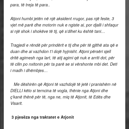
para, të treja të para..
Atjoni humbi jetën në një aksident rrugor, pas një feste, 3
vjet më parë dhe motorin nuk e ngiste ai, por djalli i shfaqur
si një shok i shokëve të tij, që s’dihet ku është tani…
Tragjedi e rëndë për prindërit e tij dhe për të gjithë ata që e
duan dhe ai vazhdon t’i dojë hyjnisht. Atjoni përsëri sjell
dritë agimesh nga lart, të atij agimi që nuk e arriti dot, për
të cilin po nxitonin për ta parë se si vërshonte mbi det. Deti
i madh i dhëmbjes…
Me dëshirën që Atjoni të vazhdojë të jetë i pranishëm në
DIELLI këto si terncina të vogla, thënie nga Atjoni dhe
ç’kanë thënë për të, nga ne, miq të Atjonit, të Edës dhe
Visarit.
3 pjesëza nga traktatet e Atjonit