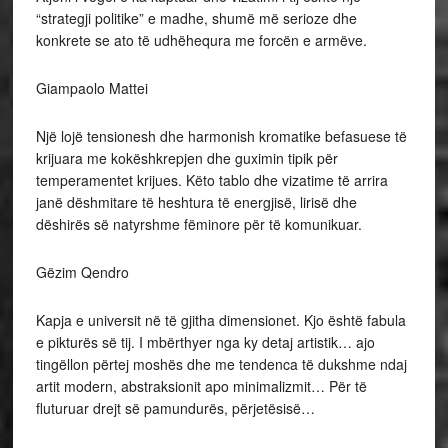
“strategji politike” e madhe, shumë më serioze dhe
konkrete se ato të udhëhequra me forcën e armëve.
Giampaolo Mattei
Një lojë tensionesh dhe harmonish kromatike befasuese të
krijuara me kokëshkrepjen dhe guximin tipik për
temperamentet krijues. Këto tablo dhe vizatime të arrira
janë dëshmitare të heshtura të energjisë, lirisë dhe
dëshirës së natyrshme fëminore për të komunikuar.
Gëzim Qendro
Kapja e universit në të gjitha dimensionet. Kjo është fabula
e pikturës së tij. I mbërthyer nga ky detaj artistik… ajo
tingëllon përtej moshës dhe me tendenca të dukshme ndaj
artit modern, abstraksionit apo minimalizmit… Për të
fluturuar drejt së pamundurës, përjetësisë…