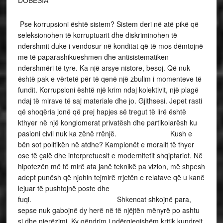
DOBËSIA
Pse korrupsioni është sistem? Sistem deri në atë pikë që
seleksionohen të korruptuarit dhe diskriminohen të
ndershmit duke i vendosur në konditat që të mos dëmtojnë
me të paparashikueshmen dhe antisistematiken
ndershmëri të tyre. Ka një arsye nistore, besoj. Që nuk
është pak e vërtetë për të qenë një zbulim i momenteve të
fundit. Korrupsioni është një krim ndaj kolektivit, një plagë
ndaj të mirave të saj materiale dhe jo. Gjithsesi. Jepet rasti
që shoqëria jonë që prej hapjes së tregut të lirë është
kthyer në një konglomerat privatësh dhe partikolarësh ku
pasioni civil nuk ka zënë rrënjë. Kush e
bën sot politikën në atdhe? Kampionët e moralit të thyer
ose të çalë dhe interpretuesit e modernitetit shqiptariot. Në
hipotezën më të mirë ata janë teknikë pa vizion, më shpesh
adept punësh që njohin tejmirë rrjetën e relatave që u kanë
lejuar të pushtojnë poste dhe
fuqi. Shkencat shkojnë para,
sepse nuk gabojnë dy herë në të njëjtën mënyrë po ashtu
si dhe njerëzimi. Ky qëndrim i ndërgjegjshëm kritik kundrejt