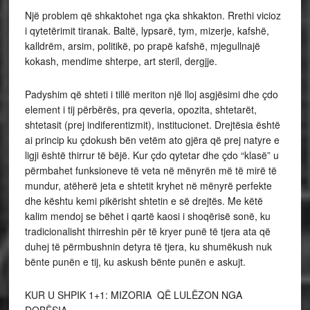
Një problem që shkaktohet nga çka shkakton. Rrethi vicioz
i qytetërimit tiranak. Baltë, lypsarë, tym, mizerje, kafshë,
kalldrëm, arsim, politikë, po prapë kafshë, mjegullnajë
kokash, mendime shterpe, art steril, dergjje.
Padyshim që shteti i tillë meriton një lloj asgjësimi dhe çdo
element i tij përbërës, pra qeveria, opozita, shtetarët,
shtetasit (prej indiferentizmit), institucionet. Drejtësia është
ai princip ku çdokush bën vetëm ato gjëra që prej natyre e
ligji është thirrur të bëjë. Kur çdo qytetar dhe çdo “klasë” u
përmbahet funksioneve të veta në mënyrën më të mirë të
mundur, atëherë jeta e shtetit kryhet në mënyrë perfekte
dhe kështu kemi pikërisht shtetin e së drejtës. Me këtë
kalim mendoj se bëhet i qartë kaosi i shoqërisë sonë, ku
tradicionalisht thirreshin për të kryer punë të tjera ata që
duhej të përmbushnin detyra të tjera, ku shumëkush nuk
bënte punën e tij, ku askush bënte punën e askujt.
KUR U SHPIK 1+1: MIZORIA QË LULËZON NGA