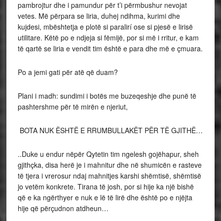
pambrojtur dhe i pamundur për t’i përmbushur nevojat
vetes. Më përpara se liria, duhej ndihma, kurimi dhe
kujdesi, mbështetja e plotë si paralirí ose si pjesë e lirisë
utilitare. Këtë po e ndjeja si fëmijë, por si më i rritur, e kam
të qartë se liria e vendit tim është e para dhe më e çmuara.
Po a jemi gati për atë që duam?
Plani i madh: sundimi i botës me buzeqeshje dhe punë të
pashtershme për të mirën e njeriut,
BOTA NUK ËSHTË E RRUMBULLAKËT PËR TË GJITHË…
..Duke u endur nëpër Qytetin tim ngelesh gojëhapur, sheh
gjithçka, disa herë je i mahnitur dhe në shumicën e rasteve
të tjera i vrerosur ndaj mahnitjes karshi shëmtisë, shëmtisë
jo vetëm konkrete. Tirana të josh, por si hije ka një bishë
që e ka ngërthyer e nuk e lë të lirë dhe është po e njëjta
hije që përçudnon atdheun…