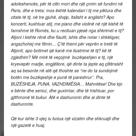
adoleshencës, për të cilin mori dhe një çmim së fundmi në
Paris, dhe e treta: mos është kalendari i tij me piktura dhe
citate të tij, në tre gjuhë, shqip, italisht e anglisht? Apo
koncerti, kushtuar atij, me piano dhe violinë në një kishë të
famshme të Romës, ku u recituan pjesë nga shkrimet e tij?
Atjoni i kishte rënë dhe flautit, ishte dhe notar i shkëlqyer,
angazhohej me filmin… Ç’të themi për veprën e tretë të
Atjonit, apo botimet që kanë me ilustrime të tij? kë të
zgjedhim? Më mirë të veçojmë buzëqeshjen e tij, një
kryevepër madje, engjëllore, që dinte ta jepte aq çiltërsisht
aq sa besonte në atë që thoshte se “ne do ta sundojmë
botën me buzëqeshje e punë të pareshrur”. Pra,
BUZËSHEJA, PUNA, VAZHDIMËSIA… Mahnitëse! Dhe kjo
e bënte dhe serioz, dhe guximtar, dhe të trishtuar, por
gjithmonë të bukur. Atë e dashuronin dhe ai dinte të
dashuronte.
Që kur ishte 3 vjeç iu botua një vizatim dhe shkruajti dhe
një gazetë e huaj.