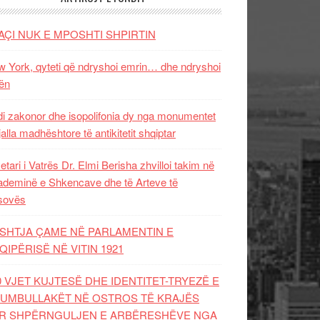
AÇI NUK E MPOSHTI SHPIRTIN
 York, qyteti që ndryshoi emrin… dhe ndryshoi
ën
i zakonor dhe isopolifonia dy nga monumentet
jalla madhështore të antikitetit shqiptar
etari i Vatrës Dr. Elmi Berisha zhvilloi takim në
deminë e Shkencave dhe të Arteve të
sovës
SHTJA ÇAME NË PARLAMENTIN E
QIPËRISË NË VITIN 1921
0 VJET KUJTESË DHE IDENTITET-TRYEZË E
UMBULLAKËT NË OSTROS TË KRAJËS
R SHPËRNGULJEN E ARBËRESHËVE NGA