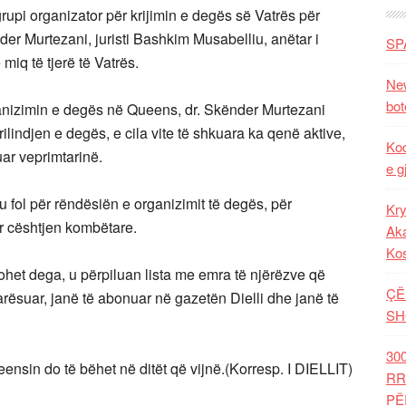
rupi organizator për krijimin e degës së Vatrës për
der Murtezani, juristi Bashkim Musabelliu, anëtar i
SP
 miq të tjerë të Vatrës.
New
bot
anizimin e degës në Queens, dr. Skënder Murtezani
rilindjen e degës, e cila vite të shkuara ka qenë aktive,
Kod
ar veprimtarinë.
e g
 u fol për rëndësiën e organizimit të degës, për
Kry
ër cështjen kombëtare.
Aka
Ko
het dega, u përpiluan lista me emra të njërëzve që
ÇË
arësuar, janë të abonuar në gazetën Dielli dhe janë të
SH
30
nsin do të bëhet në ditët që vijnë.(Korresp. I DIELLIT)
RR
PË