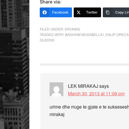
Share via:
Facebook
Twitter
Copy Li
FILED UNDER:
KRONIKE
TAGGED WITH:
BASHKIM MUSABELLIU
,
DALIP GRECA
QUEENS
LEK MIRAKAJ
says
March 30, 2013 at 11:06 pm
urime dhe rruge te gjate e te suksese
mirakaj