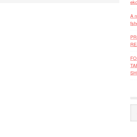
eko
A n
fsh
PR
RE
FO
TA
SH
Kat