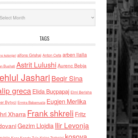
iv
TAGS
arben llalla
alfons Grishaj
Anton Cefa
no kolonjari
Astrit Lulushi
Aurenc Bebja
an Bushati
ehlul Jashari
Beqir Sina
alip greca
Elida Buçpapaj
Elmi Berisha
Eugjen Merlika
er Bytyci
Ermira Babamusta
Frank shkreli
hri Xharra
Fritz
Ilir Levonja
Gezim Llojdia
dovani
kosova
rviste
Kolec Traboini
Keze Kozeta Zylo