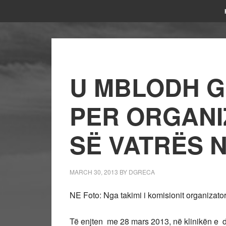
U MBLODH G
PER ORGANI
SË VATRËS 
MARCH 30, 2013
BY
DGRECA
NE Foto: Nga takimi i komisionit organizator
Të enjten me 28 mars 2013, në klinikën e dr