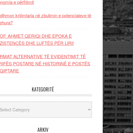
nomia e përfitimit
dihmon krijimtaria në zbulimin e potencialeve të
ehura?
OF. AHMET QERIQI DHE EPOKA E
ZISTENCЁS DHE LUFTЁS PЁR LIRI!
RMAT ALTERNATIVE TË EVIDENTIMIT TË
RIFËS POSTARE NË HISTORINË E POSTËS
QIPTARE
KATEGORITË
egoritë
ARKIV