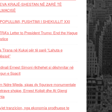
EVA KRAJË-SHESTAN NË ZARË TË
LMACISË
POPULLIMI, PUSHTIMI I SHEKULLIT XXI
RA’s Letter to President Trump: End the Hague
ustice
 Tirana në Kukaj për të parë “Lahuta e
ësisë”
dinali Ernest Simoni rikthehet si dëshmitar në
gun e Spaçit
 Ndre Mjeda, sipas dy figurave monumentale
letrave shqipe, Ernest Koliqit dhe At Gjergj
hta
vjet tranzicion, nga ekonomia prodhuese te