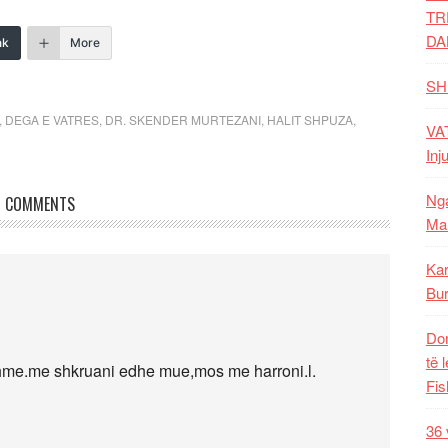
TR
DA
nk
More
SH
,
DEGA E VATRES
,
DR. SKENDER MURTEZANI
,
HALIT SHPUZA
,
VAT
Inj
Nga
COMMENTS
Mal
Kar
Bur
Dom
të 
shme.me shkruani edhe mue,mos me harroni.l.
Fis
36 