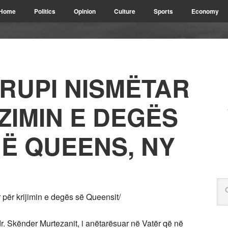
Home
Politics
Opinion
Culture
Sports
Economy
RUPI NISMËTAR
ZIMIN E DEGËS
NË QUEENS, NY
 për krijimin e degës së Queensit/
. Skënder Murtezanit, i anëtarësuar në Vatër që në