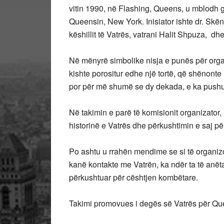
vitin 1990, në Flashing, Queens, u mblodh g
Queensin, New York. Inisiator ishte dr. Skën
këshillit të Vatrës, vatrani Halit Shpuza, dhe
Në mënyrë simbolike nisja e punës për org
kishte porositur edhe një tortë, që shënonte 
por për më shumë se dy dekada, e ka pushu
Në takimin e parë të komisionit organizator,
historinë e Vatrës dhe përkushtimin e saj p
Po ashtu u rrahën mendime se si të organizo
kanë kontakte me Vatrën, ka ndër ta të anët
përkushtuar për cështjen kombëtare.
Takimi promovues i degës së Vatrës për Quee