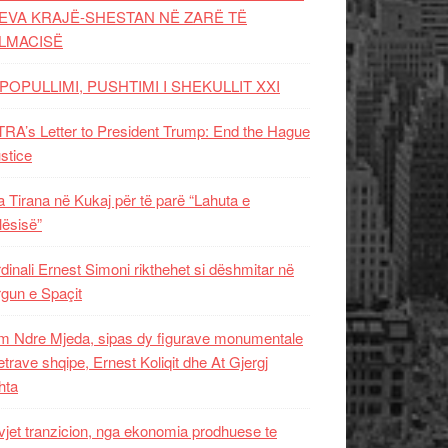
EVA KRAJË-SHESTAN NË ZARË TË
LMACISË
POPULLIMI, PUSHTIMI I SHEKULLIT XXI
RA’s Letter to President Trump: End the Hague
ustice
 Tirana në Kukaj për të parë “Lahuta e
ësisë”
dinali Ernest Simoni rikthehet si dëshmitar në
gun e Spaçit
 Ndre Mjeda, sipas dy figurave monumentale
letrave shqipe, Ernest Koliqit dhe At Gjergj
hta
vjet tranzicion, nga ekonomia prodhuese te