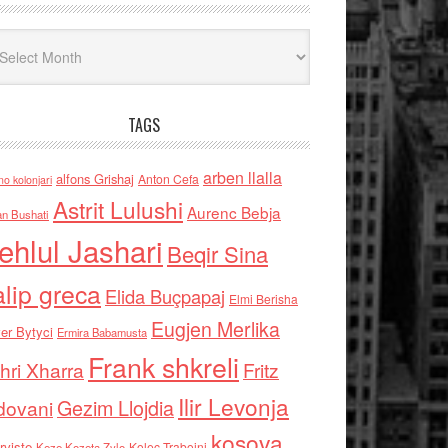
iv
TAGS
arben llalla
alfons Grishaj
Anton Cefa
no kolonjari
Astrit Lulushi
Aurenc Bebja
an Bushati
ehlul Jashari
Beqir Sina
alip greca
Elida Buçpapaj
Elmi Berisha
Eugjen Merlika
er Bytyci
Ermira Babamusta
Frank shkreli
hri Xharra
Fritz
Ilir Levonja
Gezim Llojdia
dovani
kosova
rviste
Kolec Traboini
Keze Kozeta Zylo