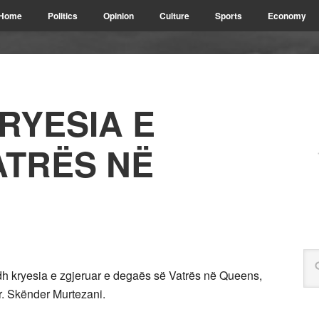
Home
Politics
Opinion
Culture
Sports
Economy
RYESIA E
ATRËS NË
h kryesia e zgjeruar e degaës së Vatrës në Queens,
Dr. Skënder Murtezani.