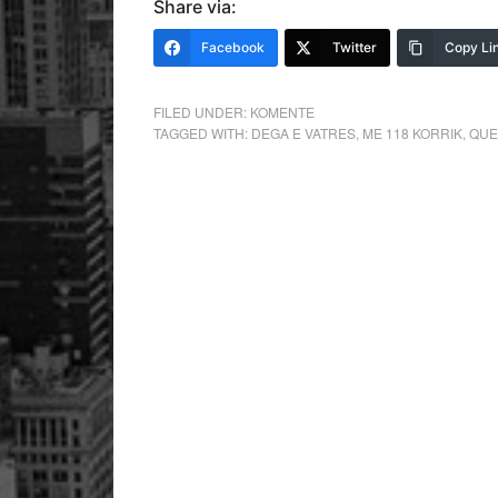
Share via:
Facebook
Twitter
Copy Li
FILED UNDER:
KOMENTE
TAGGED WITH:
DEGA E VATRES
,
ME 118 KORRIK
,
QUE