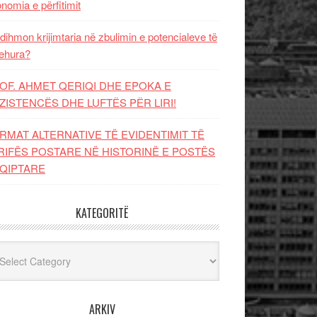
nomia e përfitimit
dihmon krijimtaria në zbulimin e potencialeve të
ehura?
OF. AHMET QERIQI DHE EPOKA E
ZISTENCЁS DHE LUFTЁS PЁR LIRI!
RMAT ALTERNATIVE TË EVIDENTIMIT TË
RIFËS POSTARE NË HISTORINË E POSTËS
QIPTARE
KATEGORITË
egoritë
ARKIV