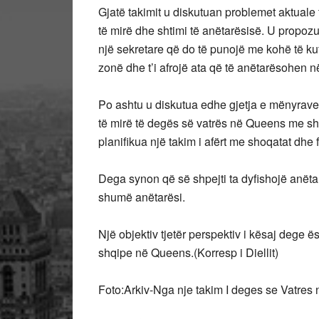
Gjatë takimit u diskutuan problemet aktuale 
të mirë dhe shtimi të anëtarësisë. U propoz
një sekretare që do të punojë me kohë të kuf
zonë dhe t’i afrojë ata që të anëtarësohen n
Po ashtu u diskutua edhe gjetja e mënyrav
të mirë të degës së vatrës në Queens me sh
planifikua një takim i afërt me shoqatat dh
Dega synon që së shpejti ta dyfishojë anëtarë
shumë anëtarësi.
Një objektiv tjetër perspektiv i kësaj dege ë
shqipe në Queens.(Korresp i Diellit)
Foto:Arkiv-Nga nje takim I deges se Vatres