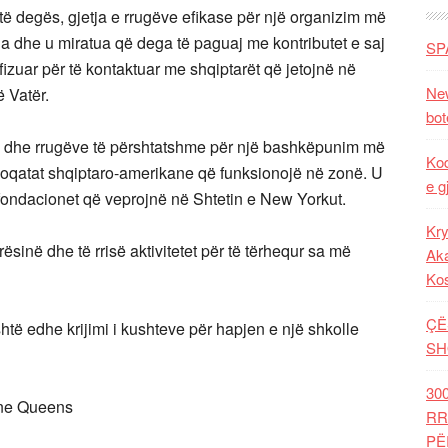
të degës, gjetja e rrugëve efikase për një organizim më
ua dhe u miratua që dega të paguaj me kontributet e saj
SP
izuar për të kontaktuar me shqiptarët që jetojnë në
New
ë Vatër.
bot
e dhe rrugëve të përshtatshme për një bashkëpunim më
Kod
oqatat shqiptaro-amerikane që funksionojë në zonë. U
e g
e fondacionet që veprojnë në Shtetin e New Yorkut.
Kry
sinë dhe të rrisë aktivitetet për të tërhequr sa më
Aka
Ko
ÇË
shtë edhe krijimi i kushteve për hapjen e një shkolle
SH
30
 ne Queens
RR
PË