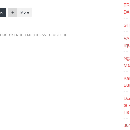
TR
DA
nk
More
SH
ENS
,
SKENDER MURTEZANI
,
U MBLODH
VAT
Inj
Nga
Mal
Kar
Bur
Dom
të 
Fis
36 