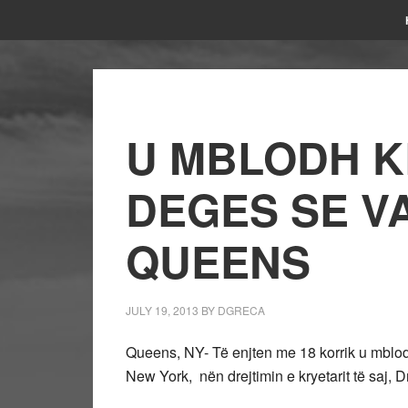
U MBLODH K
DEGES SE V
QUEENS
JULY 19, 2013
BY
DGRECA
Queens, NY- Të enjten me 18 korrik u mblod
New York, nën drejtimin e kryetarit të saj, 