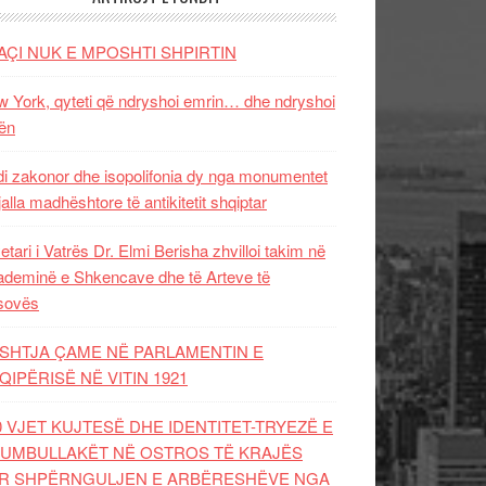
AÇI NUK E MPOSHTI SHPIRTIN
 York, qyteti që ndryshoi emrin… dhe ndryshoi
ën
i zakonor dhe isopolifonia dy nga monumentet
jalla madhështore të antikitetit shqiptar
etari i Vatrës Dr. Elmi Berisha zhvilloi takim në
deminë e Shkencave dhe të Arteve të
sovës
SHTJA ÇAME NË PARLAMENTIN E
QIPËRISË NË VITIN 1921
0 VJET KUJTESË DHE IDENTITET-TRYEZË E
UMBULLAKËT NË OSTROS TË KRAJËS
R SHPËRNGULJEN E ARBËRESHËVE NGA