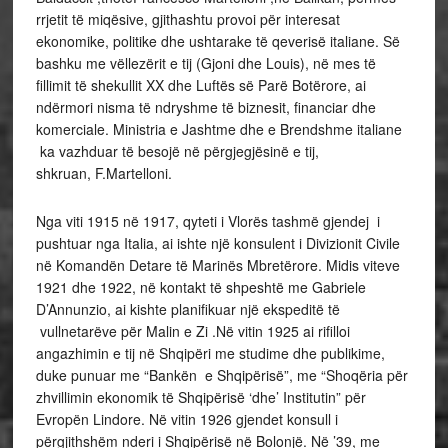
rrjetit të miqësive, gjithashtu provoi për interesat
ekonomike, politike dhe ushtarake të qeverisë italiane. Së
bashku me vëllezërit e tij (Gjoni dhe Louis), në mes të
fillimit të shekullit XX dhe Luftës së Parë Botërore, ai
ndërmori nisma të ndryshme të biznesit, financiar dhe
komerciale. Ministria e Jashtme dhe e Brendshme italiane
ka vazhduar të besojë në përgjegjësinë e tij,
shkruan, F.Martelloni.
Nga viti 1915 në 1917, qyteti i Vlorës tashmë gjendej i
pushtuar nga Italia, ai ishte një konsulent i Divizionit Civile
në Komandën Detare të Marinës Mbretërore. Midis viteve
1921 dhe 1922, në kontakt të shpeshtë me Gabriele
D’Annunzio, ai kishte planifikuar një ekspeditë të
vullnetarëve për Malin e Zi .Në vitin 1925 ai rifilloi
angazhimin e tij në Shqipëri me studime dhe publikime,
duke punuar me “Bankën e Shqipërisë”, me “Shoqëria për
zhvillimin ekonomik të Shqipërisë ‘dhe’ Institutin” për
Evropën Lindore. Në vitin 1926 gjendet konsull i
përgjithshëm nderi i Shqipërisë në Bolonjë. Në ’39, me