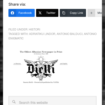
Share via:
Facebook
Twitter
Copy Link
More
FILED UNDER:
HISTORI
TAGGED WITH:
ADRIATIKU LINDOR
,
ANTONIO BALDUCI
,
ANTONIO
ENIGMATIC