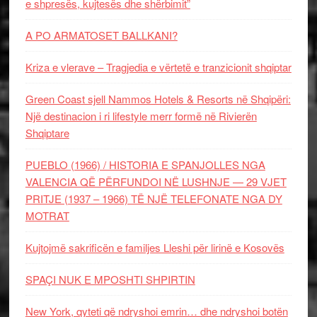
e shpresës, kujtesës dhe shërbimit”
A PO ARMATOSET BALLKANI?
Kriza e vlerave – Tragjedia e vërtetë e tranzicionit shqiptar
Green Coast sjell Nammos Hotels & Resorts në Shqipëri:
Një destinacion i ri lifestyle merr formë në Rivierën
Shqiptare
PUEBLO (1966) / HISTORIA E SPANJOLLES NGA
VALENCIA QË PËRFUNDOI NË LUSHNJE — 29 VJET
PRITJE (1937 – 1966) TË NJË TELEFONATE NGA DY
MOTRAT
Kujtojmë sakrificën e familjes Lleshi për lirinë e Kosovës
SPAÇI NUK E MPOSHTI SHPIRTIN
New York, qyteti që ndryshoi emrin… dhe ndryshoi botën