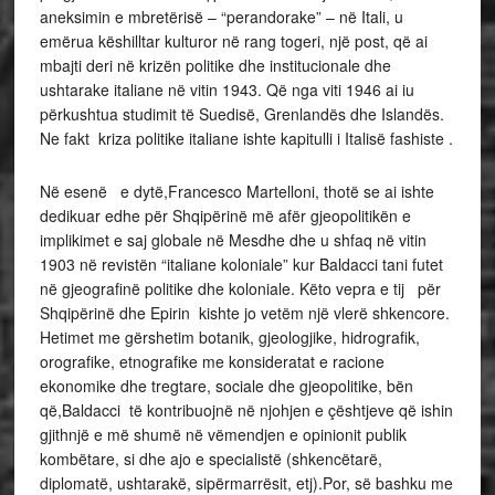
aneksimin e mbretërisë – “perandorake” – në Itali, u
emërua këshilltar kulturor në rang togeri, një post, që ai
mbajti deri në krizën politike dhe institucionale dhe
ushtarake italiane në vitin 1943. Që nga viti 1946 ai iu
përkushtua studimit të Suedisë, Grenlandës dhe Islandës.
Ne fakt kriza politike italiane ishte kapitulli i Italisë fashiste .
Në esenë e dytë,Francesco Martelloni, thotë se ai ishte
dedikuar edhe për Shqipërinë më afër gjeopolitikën e
implikimet e saj globale në Mesdhe dhe u shfaq në vitin
1903 në revistën “italiane koloniale” kur Baldacci tani futet
në gjeografinë politike dhe koloniale. Këto vepra e tij për
Shqipërinë dhe Epirin kishte jo vetëm një vlerë shkencore.
Hetimet me gërshetim botanik, gjeologjike, hidrografik,
orografike, etnografike me konsideratat e racione
ekonomike dhe tregtare, sociale dhe gjeopolitike, bën
që,Baldacci të kontribuojnë në njohjen e çështjeve që ishin
gjithnjë e më shumë në vëmendjen e opinionit publik
kombëtare, si dhe ajo e specialistë (shkencëtarë,
diplomatë, ushtarakë, sipërmarrësit, etj).Por, së bashku me