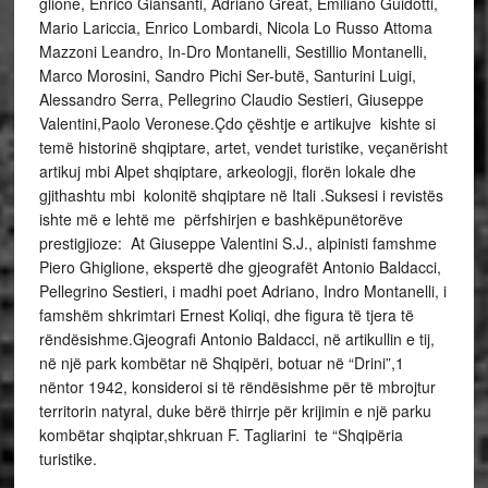
glione, Enrico Giansanti, Adriano Great, Emiliano Guidotti,
Mario Lariccia, Enrico Lombardi, Nicola Lo Russo Attoma
Mazzoni Leandro, In-Dro Montanelli, Sestillio Montanelli,
Marco Morosini, Sandro Pichi Ser-butë, Santurini Luigi,
Alessandro Serra, Pellegrino Claudio Sestieri, Giuseppe
Valentini,Paolo Veronese.Çdo çështje e artikujve kishte si
temë historinë shqiptare, artet, vendet turistike, veçanërisht
artikuj mbi Alpet shqiptare, arkeologji, florën lokale dhe
gjithashtu mbi kolonitë shqiptare në Itali .Suksesi i revistës
ishte më e lehtë me përfshirjen e bashkëpunëtorëve
prestigjioze: At Giuseppe Valentini S.J., alpinisti famshme
Piero Ghiglione, ekspertë dhe gjeografët Antonio Baldacci,
Pellegrino Sestieri, i madhi poet Adriano, Indro Montanelli, i
famshëm shkrimtari Ernest Koliqi, dhe figura të tjera të
rëndësishme.Gjeografi Antonio Baldacci, në artikullin e tij,
në një park kombëtar në Shqipëri, botuar në “Drini”,1
nëntor 1942, konsideroi si të rëndësishme për të mbrojtur
territorin natyral, duke bërë thirrje për krijimin e një parku
kombëtar shqiptar,shkruan F. Tagliarini te “Shqipëria
turistike.