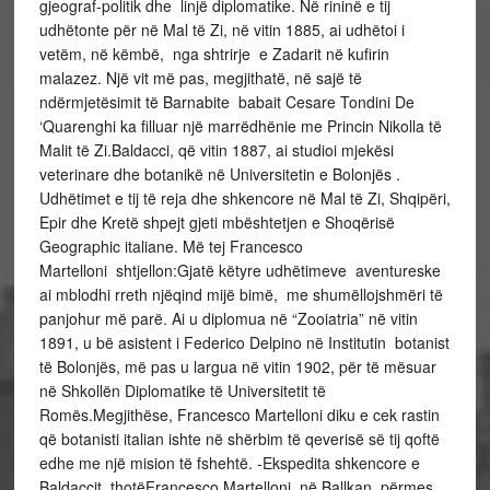
gjeograf-politik dhe linjë diplomatike. Në rininë e tij
udhëtonte për në Mal të Zi, në vitin 1885, ai udhëtoi i
vetëm, në këmbë, nga shtrirje e Zadarit në kufirin
malazez. Një vit më pas, megjithatë, në sajë të
ndërmjetësimit të Barnabite babait Cesare Tondini De
‘Quarenghi ka filluar një marrëdhënie me Princin Nikolla të
Malit të Zi.Baldacci, që vitin 1887, ai studioi mjekësi
veterinare dhe botanikë në Universitetin e Bolonjës .
Udhëtimet e tij të reja dhe shkencore në Mal të Zi, Shqipëri,
Epir dhe Kretë shpejt gjeti mbështetjen e Shoqërisë
Geographic italiane. Më tej Francesco
Martelloni shtjellon:Gjatë këtyre udhëtimeve aventureske
ai mblodhi rreth njëqind mijë bimë, me shumëllojshmëri të
panjohur më parë. Ai u diplomua në “Zooiatria” në vitin
1891, u bë asistent i Federico Delpino në Institutin botanist
të Bolonjës, më pas u largua në vitin 1902, për të mësuar
në Shkollën Diplomatike të Universitetit të
Romës.Megjithëse, Francesco Martelloni diku e cek rastin
që botanisti italian ishte në shërbim të qeverisë së tij qoftë
edhe me një mision të fshehtë. -Ekspedita shkencore e
Baldaccit ,thotëFrancesco Martelloni ,në Ballkan, përmes