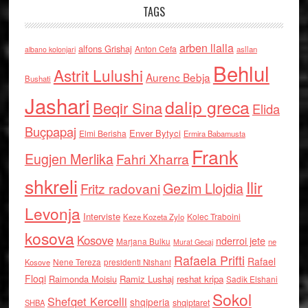
TAGS
arben llalla
alfons Grishaj
Anton Cefa
asllan
albano kolonjari
Behlul
Astrit Lulushi
Aurenc Bebja
Bushati
Jashari
dalip greca
Beqir Sina
Elida
Buçpapaj
Enver Bytyci
Elmi Berisha
Ermira Babamusta
Frank
Eugjen Merlika
Fahri Xharra
shkreli
Ilir
Gezim Llojdia
Fritz radovani
Levonja
Interviste
Kolec Traboini
Keze Kozeta Zylo
kosova
Kosove
nderroi jete
Marjana Bulku
ne
Murat Gecaj
Rafaela Prifti
Rafael
Nene Tereza
Kosove
presidenti Nishani
Floqi
Raimonda Moisiu
Ramiz Lushaj
reshat kripa
Sadik Elshani
Sokol
Shefqet Kercelli
shqiperia
shqiptaret
SHBA