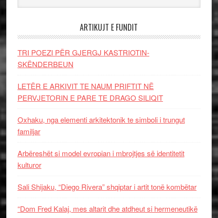
ARTIKUJT E FUNDIT
TRI POEZI PËR GJERGJ KASTRIOTIN-
SKËNDERBEUN
LETËR E ARKIVIT TE NAUM PRIFTIT NË
PERVJETORIN E PARE TE DRAGO SILIQIT
Oxhaku, nga elementi arkitektonik te simboli i trungut
familjar
Arbëreshët si model evropian i mbrojtjes së identitetit
kulturor
Sali Shijaku, “Diego Rivera” shqiptar i artit tonë kombëtar
“Dom Fred Kalaj, mes altarit dhe atdheut si hermeneutikë