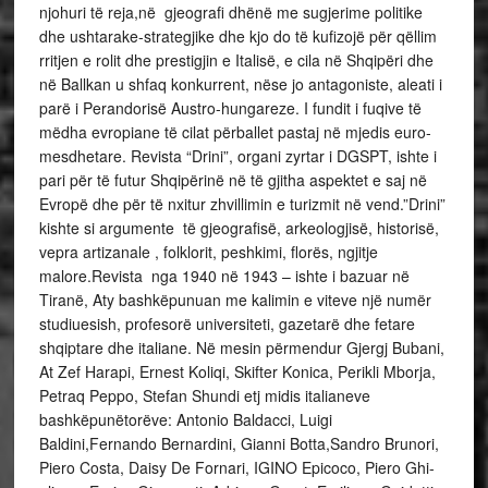
njohuri të reja,në gjeografi dhënë me sugjerime politike
dhe ushtarake-strategjike dhe kjo do të kufizojë për qëllim
rritjen e rolit dhe prestigjin e Italisë, e cila në Shqipëri dhe
në Ballkan u shfaq konkurrent, nëse jo antagoniste, aleati i
parë i Perandorisë Austro-hungareze. I fundit i fuqive të
mëdha evropiane të cilat përballet pastaj në mjedis euro-
mesdhetare. Revista “Drini”, organi zyrtar i DGSPT, ishte i
pari për të futur Shqipërinë në të gjitha aspektet e saj në
Evropë dhe për të nxitur zhvillimin e turizmit në vend.”Drini”
kishte si argumente të gjeografisë, arkeologjisë, historisë,
vepra artizanale , folklorit, peshkimi, florës, ngjitje
malore.Revista nga 1940 në 1943 – ishte i bazuar në
Tiranë, Aty bashkëpunuan me kalimin e viteve një numër
studiuesish, profesorë universiteti, gazetarë dhe fetare
shqiptare dhe italiane. Në mesin përmendur Gjergj Bubani,
At Zef Harapi, Ernest Koliqi, Skifter Konica, Perikli Mborja,
Petraq Peppo, Stefan Shundi etj midis italianeve
bashkëpunëtorëve: Antonio Baldacci, Luigi
Baldini,Fernando Bernardini, Gianni Botta,Sandro Brunori,
Piero Costa, Daisy De Fornari, IGINO Epicoco, Piero Ghi-