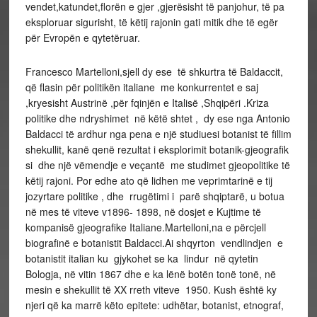
vendet,katundet,florën e gjer ,gjerësisht të panjohur, të pa
eksploruar sigurisht, të këtij rajonin gati mitik dhe të egër
për Evropën e qytetëruar.
Francesco Martelloni,sjell dy ese të shkurtra të Baldaccit,
që flasin për politikën italiane me konkurrentet e saj
,kryesisht Austrinë ,për fqinjën e Italisë ,Shqipëri .Kriza
politike dhe ndryshimet në këtë shtet , dy ese nga Antonio
Baldacci të ardhur nga pena e një studiuesi botanist të fillim
shekullit, kanë qenë rezultat i eksplorimit botanik-gjeografik
si dhe një vëmendje e veçantë me studimet gjeopolitike të
këtij rajoni. Por edhe ato që lidhen me veprimtarinë e tij
jozyrtare politike , dhe rrugëtimi i parë shqiptarë, u botua
në mes të viteve v1896- 1898, në dosjet e Kujtime të
kompanisë gjeografike Italiane.Martelloni,na e përcjell
biografinë e botanistit Baldacci.Ai shqyrton vendlindjen e
botanistit italian ku gjykohet se ka lindur në qytetin
Bologja, në vitin 1867 dhe e ka lënë botën tonë tonë, në
mesin e shekullit të XX rreth viteve 1950. Kush është ky
njeri që ka marrë këto epitete: udhëtar, botanist, etnograf,