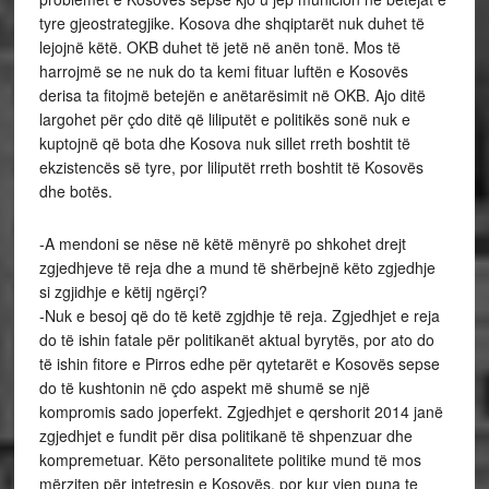
tyre gjeostrategjike. Kosova dhe shqiptarët nuk duhet të
lejojnë këtë. OKB duhet të jetë në anën tonë. Mos të
harrojmë se ne nuk do ta kemi fituar luftën e Kosovës
derisa ta fitojmë betejën e anëtarësimit në OKB. Ajo ditë
largohet për çdo ditë që liliputët e politikës sonë nuk e
kuptojnë që bota dhe Kosova nuk sillet rreth boshtit të
ekzistencës së tyre, por liliputët rreth boshtit të Kosovës
dhe botës.
-A mendoni se nëse në këtë mënyrë po shkohet drejt
zgjedhjeve të reja dhe a mund të shërbejnë këto zgjedhje
si zgjidhje e këtij ngërçi?
-Nuk e besoj që do të ketë zgjdhje të reja. Zgjedhjet e reja
do të ishin fatale për politikanët aktual byrytës, por ato do
të ishin fitore e Pirros edhe për qytetarët e Kosovës sepse
do të kushtonin në çdo aspekt më shumë se një
kompromis sado joperfekt. Zgjedhjet e qershorit 2014 janë
zgjedhjet e fundit për disa politikanë të shpenzuar dhe
kompremetuar. Këto personalitete politike mund të mos
mërziten për intetresin e Kosovës, por kur vjen puna te