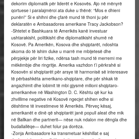
dekorim diplomatik për liderët e Kosovës. Ajo në mënyrë
qortuese i paralajmëroi ata duke u thënë: “Mos e dhieni
punën!” Si e shihni dhe çfarë mund të thoni ju për
deklaratën e Ambasadores amerikane Tracy Jackobson?
-Shtetet e Bashkuara të Amerikës kanë investuar
ushtarakisht, politikisht dhe diplomatikisht shumë në
Kosovë. Pa Amerikën, Kosova dhe shqiptarët, ndoshta
akoma do të ishim duke u marrë me mbijetesë dhe
përpjekje për liri fizike, ndërsa tash mund të merremi me
mëkëmbje dhe ringritje. Amerika vazhdon t’i përkrahë si
Kosovën si shqiptarët për arsye të harmonisë së interesave
të përbashkëta amerikano-shqiptare, dhe për shkak të
angazhimit dhe lobimit të mbi gjysmë milioni shqiptaro-
amerikanëve në Washington D. C. Kështu që kur ka
zhvillime negative në Kosovë ngecjet shihen edhe si
dështime të investimeve të Amerikës. Përveç kësaj,
amerikanët e dinë që shqiptarët janë popull aleat dhe mik
në Ballkan dhe partnerit— nëse nuk ndalon me dëngla dhe
budallallëqe— duhet folur pa dorëza.
-Zonja Ambasadore ka transmetuar këshillat e saj