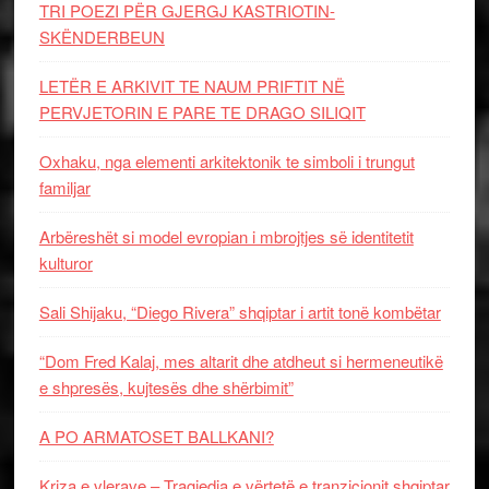
TRI POEZI PËR GJERGJ KASTRIOTIN-
SKËNDERBEUN
LETËR E ARKIVIT TE NAUM PRIFTIT NË
PERVJETORIN E PARE TE DRAGO SILIQIT
Oxhaku, nga elementi arkitektonik te simboli i trungut
familjar
Arbëreshët si model evropian i mbrojtjes së identitetit
kulturor
Sali Shijaku, “Diego Rivera” shqiptar i artit tonë kombëtar
“Dom Fred Kalaj, mes altarit dhe atdheut si hermeneutikë
e shpresës, kujtesës dhe shërbimit”
A PO ARMATOSET BALLKANI?
Kriza e vlerave – Tragjedia e vërtetë e tranzicionit shqiptar