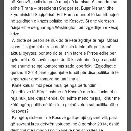
në Kosovë, e cila ka pesë muaj që ka nisur. Ai mendon se
edhe Tirana – presidenti i Shqipërisë, Bujar Nishani dhe
kryeministri i Shqipërisë, Edi Rama mundet të kontribuojnë
në zgjidhjen e krizës politike në Kosovë. Si dhe vlerëson
“sinjalet” e dërguar nga Washingtoni për zgjedhjen e kësaj
krize.
-Ai thotë se beson se nuk do të ketë zgjdhje të reja. Mbasi
sipas tij zgjedhjet e reja do të ishin fatale për politikanët
aktual byrytës, por ato do të ishin fitore e Pirros edhe për
qytetarët e Kosovës sepse do të kushtonin në çdo aspekt
më shumë se një kompromis sado joperfekt. “Zgjedhjet e
qershorit 2014 janë zgjedhjet e fundit për disa politikanë të
shpenzuar dhe kompremetuar” tha ai.
-Kanë kaluar mbi pesë muaj që nga përfundimi i
Zgjedhjeve të Përgjithshme në Kosovë dhe institucionet e
reja nuk janë krijuar ende. Cili është mendimi juaj lidhur me
këtë ngërç politik në të cilin e gjejnë veten sot politikanët e
Kosovës?
-Ky ngërç sistemor në Kosovë gati qe një gjysmë viti, pasi
që sovrani kreu detyrën votuese me 8 qershor 2014, është
dështimi më i madh i politikanëve prej shpalljes së