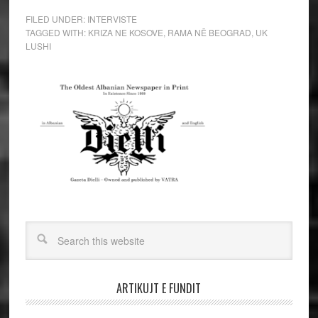
FILED UNDER:
INTERVISTE
TAGGED WITH:
KRIZA NE KOSOVE
,
RAMA NË BEOGRAD
,
UK
LUSHI
ARTIKUJT E FUNDIT