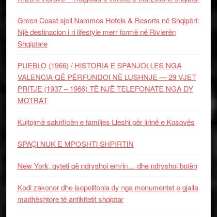
Green Coast sjell Nammos Hotels & Resorts në Shqipëri:
Një destinacion i ri lifestyle merr formë në Rivierën
Shqiptare
PUEBLO (1966) / HISTORIA E SPANJOLLES NGA
VALENCIA QË PËRFUNDOI NË LUSHNJE — 29 VJET
PRITJE (1937 – 1966) TË NJË TELEFONATE NGA DY
MOTRAT
Kujtojmë sakrificën e familjes Lleshi për lirinë e Kosovës
SPAÇI NUK E MPOSHTI SHPIRTIN
New York, qyteti që ndryshoi emrin… dhe ndryshoi botën
Kodi zakonor dhe isopolifonia dy nga monumentet e gjalla
madhështore të antikitetit shqiptar