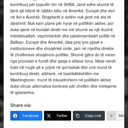
kontribuoj për popullin tim në SHBA. Janë edhe shumë të
tjerë që bëjnë të njëjtën këtu në Amerikë, Europë dhe deri
në Azi e Australi. Shqiptarët e sotëm nuk janë më ata të
djeshmit. Nuk kam plane për hyrje në politikën aktive, por
duke qenë në kontakt direkt me më shumë se një duzinë
intelektualësh, veprimtarësh dhe pjesëmarrësish politik në
Ballkan, Europë dhe Amerikë, disa prej tyre pjesë e
institucioneve dhe shoqërisë civile, jam në rrjedha direkte
të zhvillimeve shoqërore-politike. Shumë gjëra do të varen
nga proceset e fundit dhe qasja e elitave tona. Nëse vendi
futet në rrugë që e çojnë në qorrsokak dhe unë mund të
kontribuoj direkt, atëherë, në bashkëkëshillim me
Washingtonin, mund të inkuadrohemi në politikën aktive
duke ofruar alternativa konkrete për zhvillim dhe mirëqenie
të qytetarëve.
Share via:
Facebook
Twitter
Copy Link
More