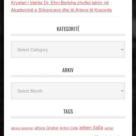
Kryetari i Vatrës Dr. Elmi Berisha zhvilloi takim në
Akademinë e Shkencave dhe të Arteve të Kosovës
KATEGORITË
Kategoritë
ARKIV
Arkiv
TAGS
arben llalla
alfons Grishaj
Anton Cefa
asllan
albano kolonjari