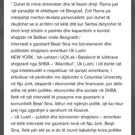
* Duhet të rrimë shtrembër dhe të flasim drejt: Rama pat
një paraqitje të shkëlqyer në Beograd. Zoti Rama pa
mëdyshje meriton lëvdata personalisht, por duhet të
rikujtohet se si arritëm në këtë ditë kur Serbia detyrohet të
shoh krejt shtatin e peshës dhe kapacitetin e kombit
shqiptar në Ballkan midis Beogradit./
Intervistë e gazetarit Beqir Sina me biznesmenin dhe
publicistin shqiptaro-amerikan Uk Lushi
NEW YORK : Ish-ushtari i UÇK-së i Batalionit të luftërave
shqiptarë nga SHBA – “Atlantikut”, Uk Lushi, i cili është një
nga intelektualët e respektuar në qarqet amerikane, i
shkolluar në perëndim me diplomën e Columbia University
në Nju Jork, ekspertë i ekonomisë dhe financave, por aktiv
edhe në jetën politike, ekonomike dhe sociale në SHBA,
fletë në një intervistë të posaçme mw gazetarin e
komunitetit Beqir Sina, lidhur me ngërçin politik, që ka nisur
prej nga zgjedhjet e qershorit në Kosovë.
– Uk Lushi – publicit dhe biznesmen shqiptaro – amerikan
në këtë intervistë me gazetarin tonë në Nju Jork, Beqir
Sina, fletë për atë se si do të mund tejkalohje kriza politike