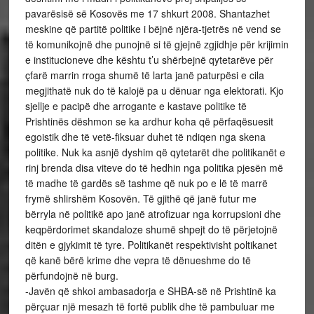
pavarësisë së Kosovës me 17 shkurt 2008. Shantazhet
meskine që partitë politike i bëjnë njëra-tjetrës në vend se
të komunikojnë dhe punojnë si të gjejnë zgjidhje për krijimin
e institucioneve dhe kështu t’u shërbejnë qytetarëve për
çfarë marrin rroga shumë të larta janë paturpësi e cila
megjithatë nuk do të kalojë pa u dënuar nga elektorati. Kjo
sjellje e pacipë dhe arrogante e kastave politike të
Prishtinës dëshmon se ka ardhur koha që përfaqësuesit
egoistik dhe të vetë-fiksuar duhet të ndiqen nga skena
politike. Nuk ka asnjë dyshim që qytetarët dhe politikanët e
rinj brenda disa viteve do të hedhin nga politika pjesën më
të madhe të gardës së tashme që nuk po e lë të marrë
frymë shlirshëm Kosovën. Të gjithë që janë futur me
bërryla në politikë apo janë atrofizuar nga korrupsioni dhe
keqpërdorimet skandaloze shumë shpejt do të përjetojnë
ditën e gjykimit të tyre. Politikanët respektivisht poltikanet
që kanë bërë krime dhe vepra të dënueshme do të
përfundojnë në burg.
-Javën që shkoi ambasadorja e SHBA-së në Prishtinë ka
përçuar një mesazh të fortë publik dhe të pambuluar me