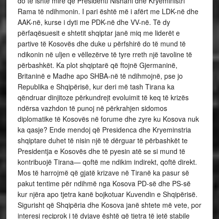
do të ishte mirë që Presidenti Nishani dhe Kryeministri
Rama të ndihmonin. I pari është më i afërt me LDK-në dhe
AAK-në, kurse i dyti me PDK-në dhe VV-në. Të dy
përfaqësuesit e shtetit shqiptar janë miq me liderët e
partive të Kosovës dhe duke u përfshirë do të mund të
ndikonin në uljen e vëllezërve të tyre rreth një tavoline të
përbashkët. Ka plot shqiptarë që ftojnë Gjermaninë,
Britaninë e Madhe apo SHBA-në të ndihmojnë, pse jo
Republika e Shqipërisë, kur deri më tash Tirana ka
qëndruar dinjitoze përkundrejt evoluimit të keq të krizës
ndërsa vazhdon të punoj në përkrahjen sidomos
diplomatike të Kosovës në forume dhe zyre ku Kosova nuk
ka qasje? Ende mendoj që Presidenca dhe Kryeminstria
shqiptare duhet të nisin një të dërguar të përbashkët te
Presidentja e Kosovës dhe të pyesin atë se si mund të
kontribuojë Tirana— qoftë me ndikim indirekt, qoftë direkt.
Mos të harrojmë që gjatë krizave në Tiranë ka pasur së
pakut tentime për ndihmë nga Kosova PD-së dhe PS-së
kur njëra apo tjetra kanë bojkotuar Kuvendin e Shqipërisë.
Sigurisht që Shqipëria dhe Kosova janë shtete më vete, por
interesi reciprok i të dyjave është që tjetra të jetë stabile