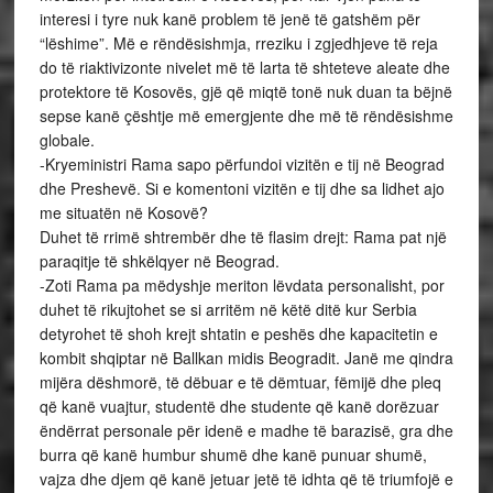
interesi i tyre nuk kanë problem të jenë të gatshëm për
“lëshime”. Më e rëndësishmja, rreziku i zgjedhjeve të reja
do të riaktivizonte nivelet më të larta të shteteve aleate dhe
protektore të Kosovës, gjë që miqtë tonë nuk duan ta bëjnë
sepse kanë çështje më emergjente dhe më të rëndësishme
globale.
-Kryeministri Rama sapo përfundoi vizitën e tij në Beograd
dhe Preshevë. Si e komentoni vizitën e tij dhe sa lidhet ajo
me situatën në Kosovë?
Duhet të rrimë shtrembër dhe të flasim drejt: Rama pat një
paraqitje të shkëlqyer në Beograd.
-Zoti Rama pa mëdyshje meriton lëvdata personalisht, por
duhet të rikujtohet se si arritëm në këtë ditë kur Serbia
detyrohet të shoh krejt shtatin e peshës dhe kapacitetin e
kombit shqiptar në Ballkan midis Beogradit. Janë me qindra
mijëra dëshmorë, të dëbuar e të dëmtuar, fëmijë dhe pleq
që kanë vuajtur, studentë dhe studente që kanë dorëzuar
ëndërrat personale për idenë e madhe të barazisë, gra dhe
burra që kanë humbur shumë dhe kanë punuar shumë,
vajza dhe djem që kanë jetuar jetë të idhta që të triumfojë e