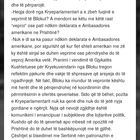
dhe të përparojë.
-Heqja dorë nga Kryeparlamentari a e zbeh fuqinë e
veprimit të Bllokut? A mendoni se këtu me këtë rast
“veproi” ose pati ndikim deklarata e Ambasadores
amerikane ne Prishtinë?
-Nuk e di sa ka pasur ndikim deklarata e Ambasadores
amerikane, por sigurisht që kur flet shteti amerikan me zë
ky është sinjal se duhen veprime ose përndryshe do të
veproj Amerika vetë. Pranimi i vendimit të Gjykatës
Kushtetuese për Kryekuvendarin nga Blloku tregon
reflektim pjekurie dhe vakje të shpresave që arsyeja do të
ngadhnjejë. Në fakt, Blloku ka mundur të vepronte kështu
më herët dhe të përqendrohej në koordinimin dhe
përmirësimin e ofertës qeverisëse. Sido që të bëhet, pozita
e Kryeparlamentarit nuk ka qenë dhe nuk do të jetë nyja
gordiane e ngërçit. Nyja që nevojit zgjidhje është
komunikimi i emancipuar i subjekteve dhe lojtarëve politik.
Kushdo që do të qeverisë apo mbesë në opozitë në
Prishtinë do të duhet të bashkëpunojë me të gjithë.
Çështjet si bisedimet me Serbinë nën patronazhin e