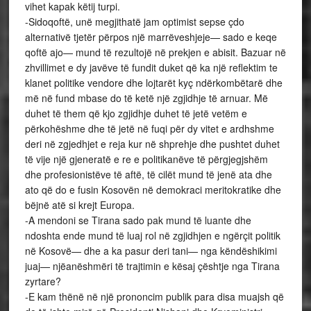
vihet kapak këtij turpi.
-Sidoqoftë, unë megjithatë jam optimist sepse çdo
alternativë tjetër përpos një marrëveshjeje— sado e keqe
qoftë ajo— mund të rezultojë në prekjen e abisit. Bazuar në
zhvillimet e dy javëve të fundit duket që ka një reflektim te
klanet politike vendore dhe lojtarët kyç ndërkombëtarë dhe
më në fund mbase do të ketë një zgjidhje të arnuar. Më
duhet të them që kjo zgjidhje duhet të jetë vetëm e
përkohëshme dhe të jetë në fuqi për dy vitet e ardhshme
deri në zgjedhjet e reja kur në shprehje dhe pushtet duhet
të vije një gjeneratë e re e politikanëve të përgjegjshëm
dhe profesionistëve të aftë, të cilët mund të jenë ata dhe
ato që do e fusin Kosovën në demokraci meritokratike dhe
bëjnë atë si krejt Europa.
-A mendoni se Tirana sado pak mund të luante dhe
ndoshta ende mund të luaj rol në zgjidhjen e ngërçit politik
në Kosovë— dhe a ka pasur deri tani— nga këndëshikimi
juaj— njëanëshmëri të trajtimin e kësaj çështje nga Tirana
zyrtare?
-E kam thënë në një prononcim publik para disa muajsh që