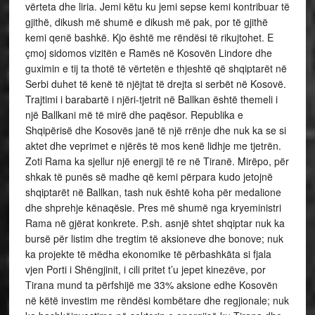
vërteta dhe liria. Jemi këtu ku jemi sepse kemi kontribuar të
gjithë, dikush më shumë e dikush më pak, por të gjithë
kemi qenë bashkë. Kjo është me rëndësi të rikujtohet. E
çmoj sidomos vizitën e Ramës në Kosovën Lindore dhe
guximin e tij ta thotë të vërtetën e thjeshtë që shqiptarët në
Serbi duhet të kenë të njëjtat të drejta si serbët në Kosovë.
Trajtimi i barabartë i njëri-tjetrit në Ballkan është themeli i
një Ballkani më të mirë dhe paqësor. Republika e
Shqipërisë dhe Kosovës janë të një rrënje dhe nuk ka se si
aktet dhe veprimet e njërës të mos kenë lidhje me tjetrën.
Zoti Rama ka sjellur një energji të re në Tiranë. Mirëpo, për
shkak të punës së madhe që kemi përpara kudo jetojnë
shqiptarët në Ballkan, tash nuk është koha për medalione
dhe shprehje kënaqësie. Pres më shumë nga kryeministri
Rama në gjërat konkrete. P.sh. asnjë shtet shqiptar nuk ka
bursë për listim dhe tregtim të aksioneve dhe bonove; nuk
ka projekte të mëdha ekonomike të përbashkäta si fjala
vjen Porti i Shëngjinit, i cili pritet t’u jepet kinezëve, por
Tirana mund ta përfshijë me 33% aksione edhe Kosovën
në këtë investim me rëndësi kombëtare dhe regjionale; nuk