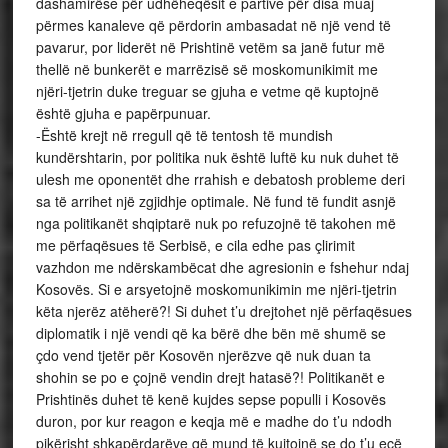
dashamirëse për udhëheqësit e partive për disa muaj
përmes kanaleve që përdorin ambasadat në një vend të
pavarur, por liderët në Prishtinë vetëm sa janë futur më
thellë në bunkerët e marrëzisë së moskomunikimit me
njëri-tjetrin duke treguar se gjuha e vetme që kuptojnë
është gjuha e papërpunuar.
-Është krejt në rregull që të tentosh të mundish
kundërshtarin, por politika nuk është luftë ku nuk duhet të
ulesh me oponentët dhe rrahish e debatosh probleme deri
sa të arrihet një zgjidhje optimale. Në fund të fundit asnjë
nga politikanët shqiptarë nuk po refuzojnë të takohen më
me përfaqësues të Serbisë, e cila edhe pas çlirimit
vazhdon me ndërskambëcat dhe agresionin e fshehur ndaj
Kosovës. Si e arsyetojnë moskomunikimin me njëri-tjetrin
këta njerëz atëherë?! Si duhet t’u drejtohet një përfaqësues
diplomatik i një vendi që ka bërë dhe bën më shumë se
çdo vend tjetër për Kosovën njerëzve që nuk duan ta
shohin se po e çojnë vendin drejt hatasë?! Politikanët e
Prishtinës duhet të kenë kujdes sepse populli i Kosovës
duron, por kur reagon e keqja më e madhe do t’u ndodh
pikërisht shkapërdarëve që mund të kujtojnë se do t’u ecë