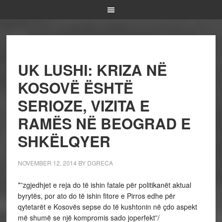
UK LUSHI: KRIZA NË
KOSOVË ËSHTË
SERIOZE, VIZITA E
RAMËS NË BEOGRAD E
SHKËLQYER
NOVEMBER 12, 2014
BY
DGRECA
*”zgjedhjet e reja do të ishin fatale për politikanët aktual
byrytës, por ato do të ishin fitore e Pirros edhe për
qytetarët e Kosovës sepse do të kushtonin në çdo aspekt
më shumë se një kompromis sado joperfekt”/