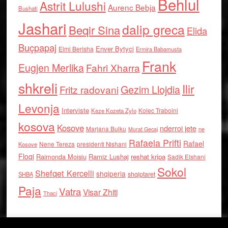
Behlul
Astrit Lulushi
Aurenc Bebja
Bushati
Jashari
dalip greca
Beqir Sina
Elida
Buçpapaj
Enver Bytyci
Elmi Berisha
Ermira Babamusta
Frank
Eugjen Merlika
Fahri Xharra
shkreli
Ilir
Gezim Llojdia
Fritz radovani
Levonja
Interviste
Kolec Traboini
Keze Kozeta Zylo
kosova
Kosove
nderroi jete
Marjana Bulku
ne
Murat Gecaj
Rafaela Prifti
Rafael
Nene Tereza
Kosove
presidenti Nishani
Floqi
Raimonda Moisiu
Ramiz Lushaj
reshat kripa
Sadik Elshani
Sokol
Shefqet Kercelli
shqiperia
shqiptaret
SHBA
Paja
Vatra
Visar Zhiti
Thaci