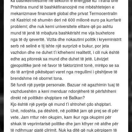
ka bashkëinvestime në sektorin e energjisë ku Tirana dhe
Prishtina mund të bashkëfinancojnë me mbështetejen e
mekanizmave financiarë global dhe privat Termocentralin
në Kastriot në shumën deri në 600 milionë euro pa kurrfarë
problemi; dhe nuk kemi universitete elitare që po ashtu
mund të jenë të mbajtura bashkërisht me vija buxhetore
nga të dy qeveritë. Vizita dhe nokautimi politik i kryeministrit
serb në selinë e tij ishte një surprizë e bukur, por jeta
vazhdon dhe ne duhet t’i kthehemi realitetit, i cili nuk është
edhe aq pitoresk sa mund dhe duhet të jetë. Lëvizjet
gjeopolitike janë në favor të faktorizimit tonë, mirëpo se sa
do të arrijmë pikësëpari varet nga rregullimi i çështjeve të
brendshme në oborret tona.
Së fundi një pyetje personale. Bazuar në agazhimin tuaj të
vazhdueshëm a keni menduar ndonjëherë të përfshiheni
direkt në politikën shqiptare në Ballkan?
Kjo është një pyetje që mund t’i shtrohet çdo shqiptari.
Unë, ndoshta, pa dëshirë, në politikë jam që prej se di për
vete. Jam rritur nën okupim, kam ikur nga okupimi për
shkak të veprimtarisë politike dhe jam kthyer në atdhe për
të ndihmuar gjatë çlirimit. Nuk ka ditë që nuk përpiqem të