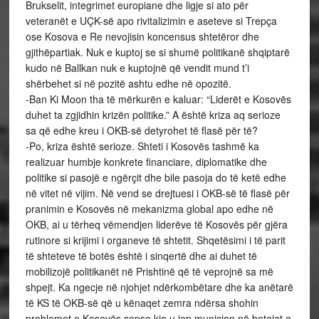
Brukselit, integrimet europiane dhe ligje si ato për
veteranët e UÇK-së apo rivitalizimin e aseteve si Trepça
ose Kosova e Re nevojisin koncensus shtetëror dhe
gjithëpartiak. Nuk e kuptoj se si shumë politikanë shqiptarë
kudo në Ballkan nuk e kuptojnë që vendit mund t’i
shërbehet si në pozitë ashtu edhe në opozitë.
-Ban Ki Moon tha të mërkurën e kaluar: “Liderët e Kosovës
duhet ta zgjidhin krizën politike.” A është kriza aq serioze
sa që edhe kreu i OKB-së detyrohet të flasë për të?
-Po, kriza është serioze. Shteti i Kosovës tashmë ka
realizuar humbje konkrete financiare, diplomatike dhe
politike si pasojë e ngërçit dhe bile pasoja do të ketë edhe
në vitet në vijim. Në vend se drejtuesi i OKB-së të flasë për
pranimin e Kosovës në mekanizma global apo edhe në
OKB, ai u tërheq vëmendjen liderëve të Kosovës për gjëra
rutinore si krijimi i organeve të shtetit. Shqetësimi i të parit
të shteteve të botës është i sinqertë dhe ai duhet të
mobilizojë politikanët në Prishtinë që të veprojnë sa më
shpejt. Ka ngecje në njohjet ndërkombëtare dhe ka anëtarë
të KS të OKB-së që u kënaqet zemra ndërsa shohin
problemet e Kosovës sepse kjo u jep municion në betejat e