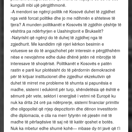
kungulli mbi ujë përgjithmonë.
-A mendoni se ngërçi politik në Kosovë duhet të zgjidhet
nga vetë forcat politike dhe jo me ndihmën e shteteve të
tjera? A munden politikanët e Kosovës të zgjidhin çështje të
vështira pa ndërhyrjen e Uashingtonit e Brukselit?
-Natyrisht që ngërçi do të duhej të zgjidhej nga të
zgjedhurit. Me kandidim një njeri kërkon besimin e
votuesve se do të angazhohet për interesin e përgjithshëm
nëse e nevojshme edhe duke dhënë jetën në mbrojtje të
interesave të shoqërisë. Politikanët e Kosovës e patën
rastin e parë kur plotësisht do të përdornin demokracinë
për të krijuar institucionet dhe zgjedhur ekzekutivin që
duhet të mirret me probleme të shumta si papunësia e
madhe, sistemi i edukimit për turp, shëndetësia që është e
sëmurë për vete, sektori i energjisë i vetmi në Europë ku
nuk ka drita 24 orë pa ndërprerje, sistemi financiar primitiv
dhe oligopolist që rrjep depozitorin dhe dënon investitorin
dhe diplomacia, e cila na merr fytyrën në pjesën më të
madhe të përfaqësive të saj në të katër qoshet e botës.
Nuk ka mbetur edhe shumë kohë— mbase dy-tri javë që t’i