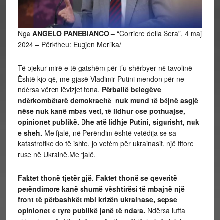
Nga
ANGELO PANEBIANCO –
“Corriere della Sera”, 4 maj
2024 – Përktheu: Eugjen Merlika/
Të pjekur mirë e të gatshëm për t’u shërbyer në tavolinë.
Është kjo që, me gjasë Vladimir Putini mendon për ne
ndërsa vëren lëvizjet tona.
Përballë belegëve
ndërkombëtarë demokracitë nuk mund të bëjnë asgjë
nëse nuk kanë mbas veti, të lidhur ose pothuajse,
opinionet publikë. Dhe atë lidhje Putini, sigurisht, nuk
e sheh.
Me fjalë, në Perëndim është
vetëdija se sa
katastrofike do të ishte, jo vetëm për ukrainasit, një fitore
ruse në Ukrainë.Me fjalë.
Faktet thonë tjetër gjë. Faktet thonë se qeveritë
perëndimore kanë shumë vështirësi të mbajnë një
front të përbashkët mbi krizën ukrainase, sepse
opinionet e tyre publikë janë të ndara.
Ndërsa lufta