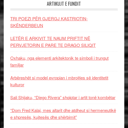
ARTIKUJT E FUNDIT
TRI POEZI PËR GJERGJ KASTRIOTIN-
SKËNDERBEUN
LETËR E ARKIVIT TE NAUM PRIFTIT NË
PERVJETORIN E PARE TE DRAGO SILIQIT
Oxhaku, nga elementi arkitektonik te simboli i trungut
familjar
Arbëreshët si model evropian i mbrojtjes së identitetit
kulturor
Sali Shijaku, “Diego Rivera” shqiptar i artit tonë kombëtar
“Dom Fred Kalaj, mes altarit dhe atdheut si hermeneutikë
e shpresës, kujtesës dhe shërbimit”