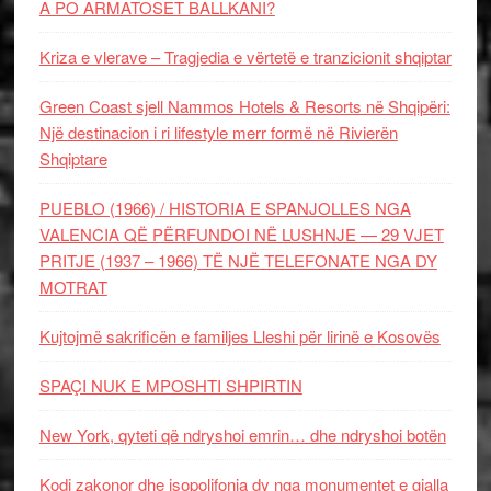
A PO ARMATOSET BALLKANI?
Kriza e vlerave – Tragjedia e vërtetë e tranzicionit shqiptar
Green Coast sjell Nammos Hotels & Resorts në Shqipëri:
Një destinacion i ri lifestyle merr formë në Rivierën
Shqiptare
PUEBLO (1966) / HISTORIA E SPANJOLLES NGA
VALENCIA QË PËRFUNDOI NË LUSHNJE — 29 VJET
PRITJE (1937 – 1966) TË NJË TELEFONATE NGA DY
MOTRAT
Kujtojmë sakrificën e familjes Lleshi për lirinë e Kosovës
SPAÇI NUK E MPOSHTI SHPIRTIN
New York, qyteti që ndryshoi emrin… dhe ndryshoi botën
Kodi zakonor dhe isopolifonia dy nga monumentet e gjalla