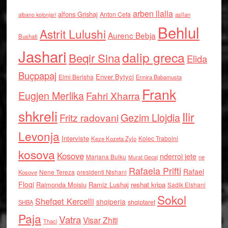
arben llalla
alfons Grishaj
Anton Cefa
asllan
albano kolonjari
Behlul
Astrit Lulushi
Aurenc Bebja
Bushati
Jashari
dalip greca
Beqir Sina
Elida
Buçpapaj
Enver Bytyci
Elmi Berisha
Ermira Babamusta
Frank
Eugjen Merlika
Fahri Xharra
shkreli
Ilir
Gezim Llojdia
Fritz radovani
Levonja
Interviste
Kolec Traboini
Keze Kozeta Zylo
kosova
Kosove
nderroi jete
Marjana Bulku
ne
Murat Gecaj
Rafaela Prifti
Rafael
Nene Tereza
Kosove
presidenti Nishani
Floqi
Raimonda Moisiu
Ramiz Lushaj
reshat kripa
Sadik Elshani
Sokol
Shefqet Kercelli
shqiperia
shqiptaret
SHBA
Paja
Vatra
Visar Zhiti
Thaci