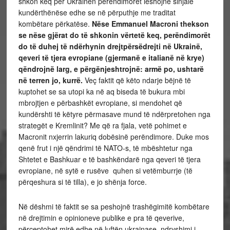
shkon keq për Ukrainën perëndimorët lëshojnë sinjale
kundërthënëse edhe se në përputhje me traditat
kombëtare përkatëse.
Nëse Emmanuel Macroni thekson
se nëse gjërat do të shkonin vërtetë keq, perëndimorët
do të duhej të ndërhynin drejtpërsëdrejti në Ukrainë,
qeveri të tjera evropiane (gjermanë e italianë në krye)
qëndrojnë larg, e përgënjeshtrojnë: armë po, ushtarë
në terren jo, kurrë.
Veç faktit që këto ndarje bëjnë të
kuptohet se sa utopi ka në aq biseda të bukura mbi
mbrojtjen e përbashkët evropiane, si mendohet që
kundërshti të këtyre përmasave mund të ndërpretohen nga
strategët e Kremlinit? Me që ra fjala, vetë pohimet e
Macronit nxjerrin lakuriq dobësinë perëndimore. Duke mos
qenë frut i një qëndrimi të NATO-s, të mbështetur nga
Shtetet e Bashkuar e të bashkëndarë nga qeveri të tjera
evropiane, në sytë e rusëve quhen si vetëmburrje (të
përqeshura si të tilla), e jo shënja force.
Në dëshmi të faktit se sa peshojnë trashëgimitë kombëtare
në drejtimin e opinioneve publike e pra të qeverive,
përceptohet mirë edhe në luftën ukrainase, ndryshimi i