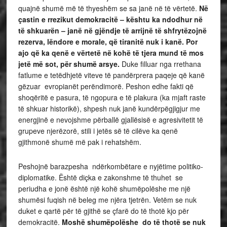
quajnë shumë më të thyeshëm se sa janë në të vërtetë.
Në
çastin e rrezikut demokracitë – kështu ka ndodhur në
të shkuarën – janë në gjëndje të arrijnë të shfrytëzojnë
rezerva, lëndore e morale, që tiranitë nuk i kanë. Por
ajo që ka qenë e vërtetë në kohë të tjera mund të mos
jetë më sot, për shumë arsye.
Duke filluar nga rrethana
fatlume e tetëdhjetë viteve të pandërprera paqeje që kanë
gëzuar evropianët perëndimorë. Peshon edhe fakti që
shoqëritë e pasura, të ngopura e të plakura (ka mjaft raste
të shkuar historikë), shpesh nuk janë kundërpëgjigjur me
energjinë e nevojshme përballë gjallësisë e agresivitetit të
grupeve njerëzorë, stili i jetës së të cilëve ka qenë
gjithmonë shumë më pak i rehatshëm.
Peshojnë barazpesha ndërkombëtare e nyjëtime politiko-
diplomatike. Është diçka e zakonshme të thuhet se
periudha e jonë është një kohë shumëpolëshe me një
shumësi fuqish në beleg me njëra tjetrën. Vetëm se nuk
duket e qartë për të gjithë se çfarë do të thotë kjo për
demokracitë.
Moshë shumëpolëshe do të thotë se nuk