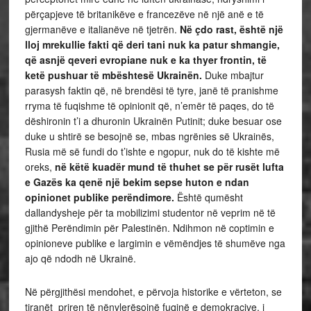
përçapjeve të britanikëve e francezëve në një anë e të
gjermanëve e italianëve në tjetrën.
Në çdo rast, është një
lloj mrekullie fakti që deri tani nuk ka patur shmangie,
që asnjë qeveri evropiane nuk e ka thyer frontin, të
ketë pushuar të mbështesë Ukrainën.
Duke mbajtur
parasysh faktin që, në brendësi të tyre, janë të pranishme
rryma të fuqishme të opinionit që, n’emër të paqes, do të
dëshironin t’i a dhuronin Ukrainën Putinit; duke besuar ose
duke u shtirë se besojnë se, mbas ngrënies së Ukrainës,
Rusia më së fundi do t’ishte e ngopur, nuk do të kishte më
oreks,
në këtë kuadër mund të thuhet se për rusët lufta
e Gazës ka qenë një bekim sepse huton e ndan
opinionet publike perëndimore.
Është qumësht
dallandysheje për ta mobilizimi studentor në veprim në të
gjithë Perëndimin për Palestinën. Ndihmon në coptimin e
opinioneve publike e largimin e vëmëndjes të shumëve nga
ajo që ndodh në Ukrainë.
Në përgjithësi mendohet, e përvoja historike e vërteton, se
tiranët priren të nënvlerësojnë fuqinë e demokracive, i