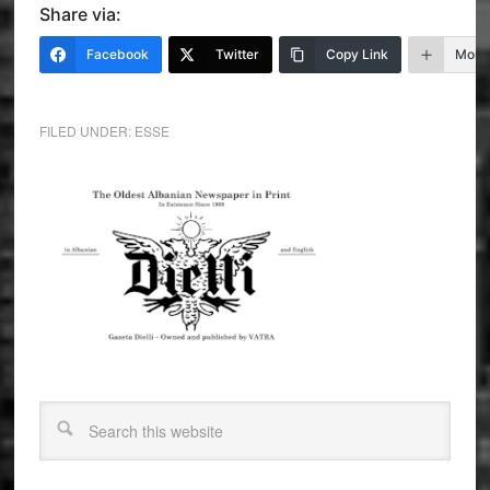
Share via:
Facebook
Twitter
Copy Link
More
FILED UNDER:
ESSE