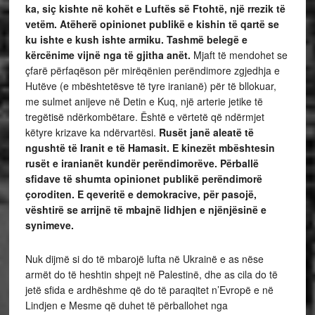
ka, siç kishte në kohët e Luftës së Ftohtë, një rrezik të
vetëm. Atëherë opinionet publikë e kishin të qartë se
ku ishte e kush ishte armiku. Tashmë belegë e
kërcënime vijnë nga të gjitha anët.
Mjaft të mendohet se
çfarë përfaqëson për mirëqënien perëndimore zgjedhja e
Hutëve (e mbështetësve të tyre iranianë) për të bllokuar,
me sulmet anijeve në Detin e Kuq, një arterie jetike të
tregëtisë ndërkombëtare. Është e vërtetë që ndërmjet
këtyre krizave ka ndërvartësi.
Rusët janë aleatë të
ngushtë të Iranit e të Hamasit. E kinezët mbështesin
rusët e iranianët kundër perëndimorëve. Përballë
sfidave të shumta opinionet publikë perëndimorë
çoroditen. E qeveritë e demokracive, për pasojë,
vështirë se arrijnë të mbajnë lidhjen e njënjësinë e
synimeve.
Nuk dijmë si do të mbarojë lufta në Ukrainë e as nëse
armët do të heshtin shpejt në Palestinë, dhe as cila do të
jetë sfida e ardhëshme që do të paraqitet n’Evropë e në
Lindjen e Mesme që duhet të përballohet nga