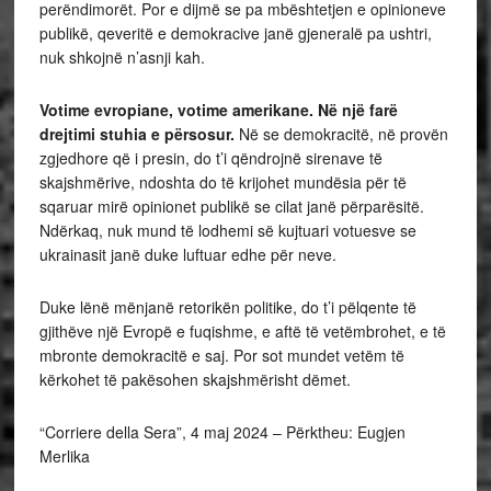
perëndimorët. Por e dijmë se pa mbështetjen e opinioneve
publikë, qeveritë e demokracive janë gjeneralë pa ushtri,
nuk shkojnë n’asnji kah.
Votime evropiane, votime amerikane. Në një farë
drejtimi stuhia e përsosur.
Në se demokracitë, në provën
zgjedhore që i presin, do t’i qëndrojnë sirenave të
skajshmërive, ndoshta do të krijohet mundësia për të
sqaruar mirë opinionet publikë se cilat janë përparësitë.
Ndërkaq, nuk mund të lodhemi së kujtuari votuesve se
ukrainasit janë duke luftuar edhe për neve.
Duke lënë mënjanë retorikën politike, do t’i pëlqente të
gjithëve një Evropë e fuqishme, e aftë të vetëmbrohet, e të
mbronte demokracitë e saj. Por sot mundet vetëm të
kërkohet të pakësohen skajshmërisht dëmet.
“Corriere della Sera”, 4 maj 2024 – Përktheu: Eugjen
Merlika