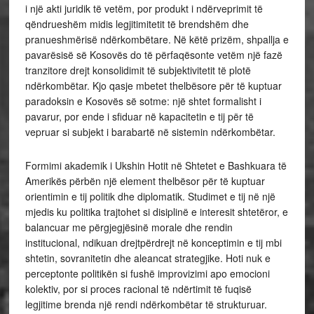
i një akti juridik të vetëm, por produkt i ndërveprimit të
qëndrueshëm midis legjitimitetit të brendshëm dhe
pranueshmërisë ndërkombëtare. Në këtë prizëm, shpallja e
pavarësisë së Kosovës do të përfaqësonte vetëm një fazë
tranzitore drejt konsolidimit të subjektivitetit të plotë
ndërkombëtar. Kjo qasje mbetet thelbësore për të kuptuar
paradoksin e Kosovës së sotme: një shtet formalisht i
pavarur, por ende i sfiduar në kapacitetin e tij për të
vepruar si subjekt i barabartë në sistemin ndërkombëtar.
Formimi akademik i Ukshin Hotit në Shtetet e Bashkuara të
Amerikës përbën një element thelbësor për të kuptuar
orientimin e tij politik dhe diplomatik. Studimet e tij në një
mjedis ku politika trajtohet si disiplinë e interesit shtetëror, e
balancuar me përgjegjësinë morale dhe rendin
institucional, ndikuan drejtpërdrejt në konceptimin e tij mbi
shtetin, sovranitetin dhe aleancat strategjike. Hoti nuk e
perceptonte politikën si fushë improvizimi apo emocioni
kolektiv, por si proces racional të ndërtimit të fuqisë
legjitime brenda një rendi ndërkombëtar të strukturuar.