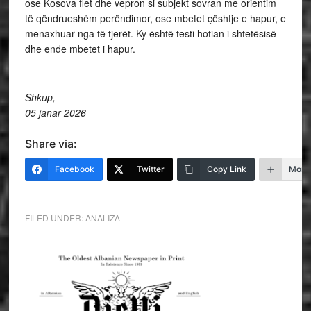
ose Kosova flet dhe vepron si subjekt sovran me orientim
të qëndrueshëm perëndimor, ose mbetet çështje e hapur, e
menaxhuar nga të tjerët. Ky është testi hotian i shtetësisë
dhe ende mbetet i hapur.
Shkup,
05 janar 2026
Share via:
Facebook
Twitter
Copy Link
More
FILED UNDER:
ANALIZA