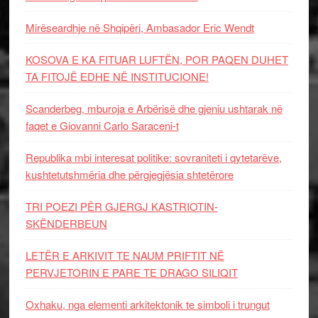
Mirëseardhje në Shqipëri, Ambasador Eric Wendt
KOSOVA E KA FITUAR LUFTËN, POR PAQEN DUHET
TA FITOJË EDHE NË INSTITUCIONE!
Scanderbeg, mburoja e Arbërisë dhe gjeniu ushtarak në
faqet e Giovanni Carlo Saraceni-t
Republika mbi interesat politike: sovraniteti i qytetarëve,
kushtetutshmëria dhe përgjegjësia shtetërore
TRI POEZI PËR GJERGJ KASTRIOTIN-
SKËNDERBEUN
LETËR E ARKIVIT TE NAUM PRIFTIT NË
PERVJETORIN E PARE TE DRAGO SILIQIT
Oxhaku, nga elementi arkitektonik te simboli i trungut