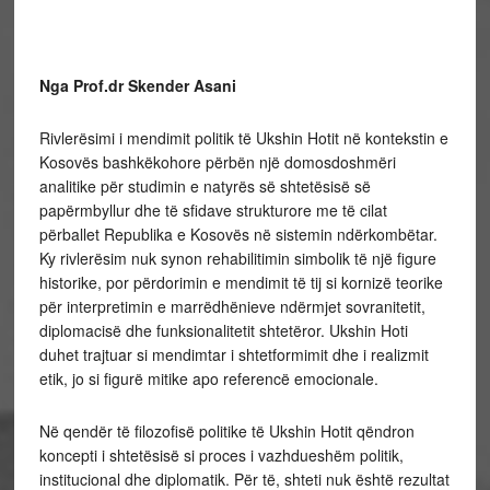
Nga Prof.dr Skender Asani
Rivlerësimi i mendimit politik të Ukshin Hotit në kontekstin e
Kosovës bashkëkohore përbën një domosdoshmëri
analitike për studimin e natyrës së shtetësisë së
papërmbyllur dhe të sfidave strukturore me të cilat
përballet Republika e Kosovës në sistemin ndërkombëtar.
Ky rivlerësim nuk synon rehabilitimin simbolik të një figure
historike, por përdorimin e mendimit të tij si kornizë teorike
për interpretimin e marrëdhënieve ndërmjet sovranitetit,
diplomacisë dhe funksionalitetit shtetëror. Ukshin Hoti
duhet trajtuar si mendimtar i shtetformimit dhe i realizmit
etik, jo si figurë mitike apo referencë emocionale.
Në qendër të filozofisë politike të Ukshin Hotit qëndron
koncepti i shtetësisë si proces i vazhdueshëm politik,
institucional dhe diplomatik. Për të, shteti nuk është rezultat