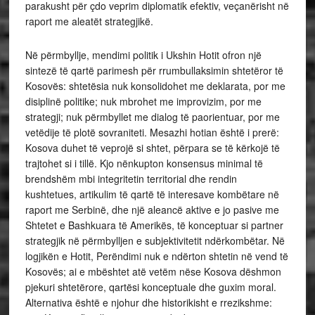
parakusht për çdo veprim diplomatik efektiv, veçanërisht në
raport me aleatët strategjikë.
Në përmbyllje, mendimi politik i Ukshin Hotit ofron një
sintezë të qartë parimesh për rrumbullaksimin shtetëror të
Kosovës: shtetësia nuk konsolidohet me deklarata, por me
disiplinë politike; nuk mbrohet me improvizim, por me
strategji; nuk përmbyllet me dialog të paorientuar, por me
vetëdije të plotë sovraniteti. Mesazhi hotian është i prerë:
Kosova duhet të veprojë si shtet, përpara se të kërkojë të
trajtohet si i tillë. Kjo nënkupton konsensus minimal të
brendshëm mbi integritetin territorial dhe rendin
kushtetues, artikulim të qartë të interesave kombëtare në
raport me Serbinë, dhe një aleancë aktive e jo pasive me
Shtetet e Bashkuara të Amerikës, të konceptuar si partner
strategjik në përmbylljen e subjektivitetit ndërkombëtar. Në
logjikën e Hotit, Perëndimi nuk e ndërton shtetin në vend të
Kosovës; ai e mbështet atë vetëm nëse Kosova dëshmon
pjekuri shtetërore, qartësi konceptuale dhe guxim moral.
Alternativa është e njohur dhe historikisht e rrezikshme: