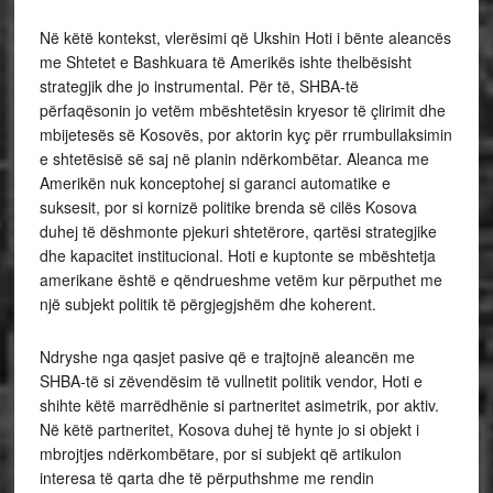
Në këtë kontekst, vlerësimi që Ukshin Hoti i bënte aleancës
me Shtetet e Bashkuara të Amerikës ishte thelbësisht
strategjik dhe jo instrumental. Për të, SHBA-të
përfaqësonin jo vetëm mbështetësin kryesor të çlirimit dhe
mbijetesës së Kosovës, por aktorin kyç për rrumbullaksimin
e shtetësisë së saj në planin ndërkombëtar. Aleanca me
Amerikën nuk konceptohej si garanci automatike e
suksesit, por si kornizë politike brenda së cilës Kosova
duhej të dëshmonte pjekuri shtetërore, qartësi strategjike
dhe kapacitet institucional. Hoti e kuptonte se mbështetja
amerikane është e qëndrueshme vetëm kur përputhet me
një subjekt politik të përgjegjshëm dhe koherent.
Ndryshe nga qasjet pasive që e trajtojnë aleancën me
SHBA-të si zëvendësim të vullnetit politik vendor, Hoti e
shihte këtë marrëdhënie si partneritet asimetrik, por aktiv.
Në këtë partneritet, Kosova duhej të hynte jo si objekt i
mbrojtjes ndërkombëtare, por si subjekt që artikulon
interesa të qarta dhe të përputhshme me rendin