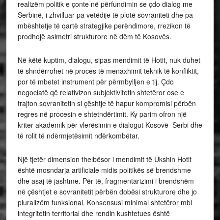
realizëm politik e çonte në përfundimin se çdo dialog me
Serbinë, i zhvilluar pa vetëdije të plotë sovraniteti dhe pa
mbështetje të qartë strategjike perëndimore, rrezikon të
prodhojë asimetri strukturore në dëm të Kosovës.
Në këtë kuptim, dialogu, sipas mendimit të Hotit, nuk duhet
të shndërrohet në proces të menaxhimit teknik të konfliktit,
por të mbetet instrument për përmbylljen e tij. Çdo
negociatë që relativizon subjektivitetin shtetëror ose e
trajton sovranitetin si çështje të hapur kompromisi përbën
regres në procesin e shtetndërtimit. Ky parim ofron një
kriter akademik për vlerësimin e dialogut Kosovë–Serbi dhe
të rolit të ndërmjetësimit ndërkombëtar.
Një tjetër dimension thelbësor i mendimit të Ukshin Hotit
është mosndarja artificiale midis politikës së brendshme
dhe asaj të jashtme. Për të, fragmentarizimi i brendshëm
në çështjet e sovranitetit përbën dobësi strukturore dhe jo
pluralizëm funksional. Konsensusi minimal shtetëror mbi
integritetin territorial dhe rendin kushtetues është