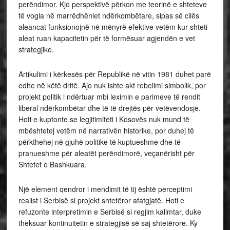
perëndimor. Kjo perspektivë përkon me teorinë e shteteve
të vogla në marrëdhëniet ndërkombëtare, sipas së cilës
aleancat funksionojnë në mënyrë efektive vetëm kur shteti
aleat ruan kapacitetin për të formësuar agjendën e vet
strategjike.
Artikulimi i kërkesës për Republikë në vitin 1981 duhet parë
edhe në këtë dritë. Ajo nuk ishte akt rebelimi simbolik, por
projekt politik i ndërtuar mbi leximin e parimeve të rendit
liberal ndërkombëtar dhe të të drejtës për vetëvendosje.
Hoti e kuptonte se legjitimiteti i Kosovës nuk mund të
mbështetej vetëm në narrativën historike, por duhej të
përkthehej në gjuhë politike të kuptueshme dhe të
pranueshme për aleatët perëndimorë, veçanërisht për
Shtetet e Bashkuara.
Një element qendror i mendimit të tij është perceptimi
realist i Serbisë si projekt shtetëror afatgjatë. Hoti e
refuzonte interpretimin e Serbisë si regjim kalimtar, duke
theksuar kontinuitetin e strategjisë së saj shtetërore. Ky