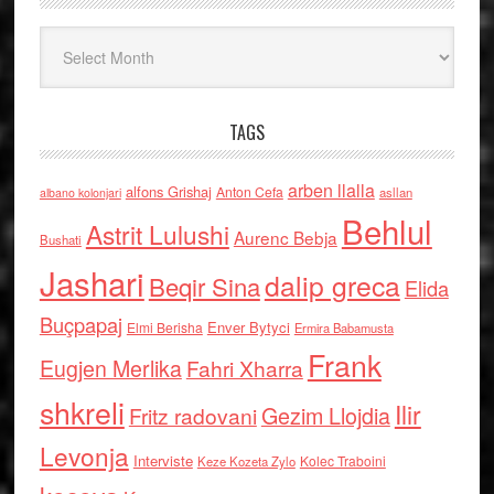
Arkiv
TAGS
arben llalla
alfons Grishaj
Anton Cefa
asllan
albano kolonjari
Behlul
Astrit Lulushi
Aurenc Bebja
Bushati
Jashari
dalip greca
Beqir Sina
Elida
Buçpapaj
Enver Bytyci
Elmi Berisha
Ermira Babamusta
Frank
Eugjen Merlika
Fahri Xharra
shkreli
Ilir
Gezim Llojdia
Fritz radovani
Levonja
Interviste
Kolec Traboini
Keze Kozeta Zylo