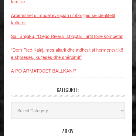
familjar
Arbëreshët si model evropian i mbrojtjes së identitetit
kulturor
Sali Shijaku, “Diego Rivera” shqiptar i artit tonë kombëtar
“Dom Fred Kalaj, mes altarit dhe atdheut si hermeneutikë
e shpresës, kujtesës dhe shërbimit”
A PO ARMATOSET BALLKANI?
KATEGORITË
Kategoritë
ARKIV