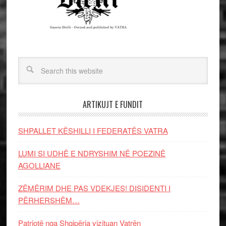
ARTIKUJT E FUNDIT
SHPALLET KËSHILLI I FEDERATËS VATRA
LUMI SI UDHË E NDRYSHIM NË POEZINË
AGOLLIANE
ZËMËRIM DHE PAS VDEKJES! DISIDENTI I
PËRHERSHËM…
Patriotë nga Shqipëria vizituan Vatrën