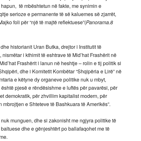
të hapun, të mbështetun në fakte, me synimin e
aqitje serioze e permanente të së kaluemes së zjarrët,
Majko foli për “një të majtë reflektuese”(
Panorama.8
dhe historianit Uran Butka, drejtor i Institutit të
ismëtar i kthimit të eshtrave të Mid’hat Frashërit në
id’hat Frashërit i lanun në heshtje – rolin e tij politik si
Shqipëri, dhe i Komitetit Kombëtar “Shqipëria e Lirë” në
taria e këtyne dy organeve politike nuk u mbyt,
t është pjesë e rëndësishme e luftës për pavarësi, për
tet demokratik, për zhvillim kapitalist modern, për
ën mbrojtjen e Shteteve të Bashkuara të Amerikës”.
 nuk munguen, dhe si zakonisht me ngjyra politike të
it baltuese dhe e gënjeshtërt po ballafaqohet me të
eme.