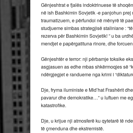
Gënjeshtrat e fjalës indoktrinuese të shoqën
në ish Bashkimin Sovjetik -e panjohun prej 
traumatizuem, e përfundoi në mënyrë të paev
studjueme simbas strategjisë staliniane : “t
rezerva për Bashkimin Sovjetik! ” u ba urdhë
mendjet e papërgatituna rinore, dhe forcuen g
Gënjeshtër e terror: nji përbamje toksike eks
asgjasuen as edhe mbas shkërmoqjes së “ko
ndërgjegjet e randueme nga krimi i “diktatur
Dje, fryma iluministe e Mid’hat Frashërit dhe p
pavarur dhe demokratike…” u luftuen me egër
katastrofike.
Dje, u krijue nji atmosferë ku qytetarë të 
të çmenduna dhe ekstremistë.