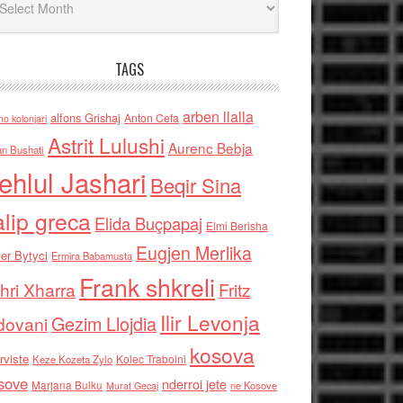
TAGS
arben llalla
alfons Grishaj
Anton Cefa
no kolonjari
Astrit Lulushi
Aurenc Bebja
an Bushati
ehlul Jashari
Beqir Sina
alip greca
Elida Buçpapaj
Elmi Berisha
Eugjen Merlika
er Bytyci
Ermira Babamusta
Frank shkreli
hri Xharra
Fritz
Ilir Levonja
Gezim Llojdia
dovani
kosova
rviste
Kolec Traboini
Keze Kozeta Zylo
sove
nderroi jete
Marjana Bulku
ne Kosove
Murat Gecaj