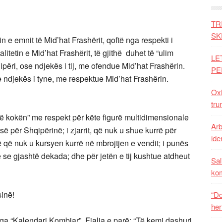
TR
SK
n e emnit të Mid’hat Frashërit, qoftë nga respekti i
itetin e Mid’hat Frashërit, të gjithë duhet të “ulim
LE
qipëri, ose ndjekës i tij, me ofendue Mid’hat Frashërin.
PE
e ndjekës i tyne, me respektue Mid’hat Frashërin.
Oxh
tru
ulë kokën” me respekt për këte figurë multidimensionale
Arb
së për Shqipërinë; i zjarrit, që nuk u shue kurrë për
iden
 që nuk u kursyen kurrë në mbrojtjen e vendit; i punës
e gjashtë dekada; dhe për jetën e tij kushtue atdheut
Sal
ko
sinë!
“Do
her
nga “Kalendari Kombiar”. Fjalia e parë: “Të kemi dashuri