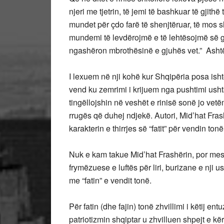
njeri me tjetrin, të jemi të bashkuar të gjit
mundet për çdo farë të shenjtëruar, të mo
mundemi të levdërojmë e të lehtësojmë së gj
ngashëron mbrothësinë e gjuhës vet.” Ashtë
I lexuem në nji kohë kur Shqipëria posa isht
vend ku zemrimi i krijuem nga pushtimi ushtar
tingëllojshin në veshët e rinisë sonë jo vetëm 
rrugës që duhej ndjekë. Autori, Mid’hat Frashër
karakterin e thirrjes së “fatit” për vendin to
Nuk e kam takue Mid’hat Frashërin, por mesaz
frymëzuese e luftës për liri, burizane e nji u
me “fatin” e vendit tonë.
Për fatin (dhe fajin) tonë zhvillimi i këtij en
patriotizmin shqiptar u zhvilluen shpejt e kërc