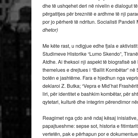
dhe të ushqehet deri në nivelin e dialogut 
përgatitjes për breznitë e ardhme të nji par
por jo përherë të ndritun. Socialisti Pandeli 
dhetor)
Me këte rast, u ndigjue edhe fjala e aktivistit 
Studimeve Historike “Lumo Skendo”, Tiranë, n
Atdhe. Ai theksoi nji aspekt të biografisë së M
themelues e drejtues i “Ballit Kombëtar” në 
botën e jashtëme. Fara e hjedhun nga veprim
deklaroi Z. Butka; “Vepra e Mid’hat Frashëri
liri, për identitet e bashkim kombëtar, për sh
qytetari, kulturë dhe integrim përendimor n
Reagimet nga çdo anë ndaj kësaj inisiative,
papajtueshme: sepse sot, historia e fitimtar
vertetën, pak e përhapun por e dokumentu