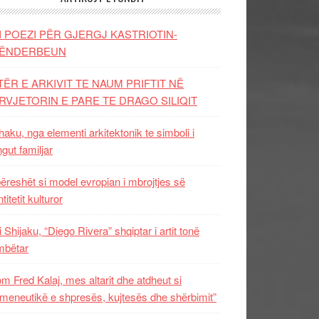
I POEZI PËR GJERGJ KASTRIOTIN-
ËNDERBEUN
TËR E ARKIVIT TE NAUM PRIFTIT NË
RVJETORIN E PARE TE DRAGO SILIQIT
aku, nga elementi arkitektonik te simboli i
ngut familjar
ëreshët si model evropian i mbrojtjes së
titetit kulturor
i Shijaku, “Diego Rivera” shqiptar i artit tonë
mbëtar
m Fred Kalaj, mes altarit dhe atdheut si
meneutikë e shpresës, kujtesës dhe shërbimit”