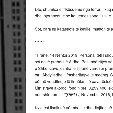
Dje, shumica e frikësueme nga terrori i ku
dhe injorancën e së kaluemes sonë fisnike…
Sot, para nji katastrofe të këtillë, mjafton 
******
“Tiranë, 14 Nentor 2018. Personaliteti i shq
sot do të prehet në Atdhe. Pas mbërritjes
e Shkencave, eshtrat e tij janë varrosur pranë
bir i Abdylit dhe i frashërllinjve të mëdhej
për në vendlindje të firmëtarit të pavarësisë d
Ministrave akordoi fondin prej 3,239,400 le
ndërshtetrore…..”(
DIELLI
, November 2018, f
Ky gjest fisnik në përmbajtje dhe dinjitoz në