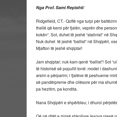
Nga Prof. Sami Repishti/
Ridgefield, CT.- Qoftë nga turpi për baltëzimi
thellë që kemi për fjalën, veprën dhe personal
kokën”. Sot, duhet të jeshë “stalinist” në Sh
Nuk duhet të jeshë “ballist” në Shqipëri, os
Mjafton të jeshë shqiptar!
Jam shqiptar; nuk kam qenë “ballist”! Sot “
të historisë së popullit tonë: model i dashuni
arsim e përparim; i fjalëve të peshueme mirë
së pandërpreme dhe cilësore për ma shumë s
pa hezitim, pa kondita.
Nana Shqipëri e shpërbleu; i dhuroi përjetë
Që në ditët e rinisë shkollore lexova pjesë 