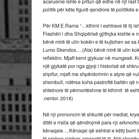
acarueme ishte e pritun që edhe në nji rast të 
politik për këte figurë qendrore të politikës 
Për KM E.Rama “…kthimi i eshtrave të tij ish
Frashëri i dha Shqipërisë gjithçka kishte e m
bënë mirë të ulin kokën e të kujtohen se sa 
Lumo Skendos….(Ata) bënë mirë të ulin kokën
reflektim. Mjaft kemi gjykuar në mungesë. Kë
një gjykatë por nga gjyqi i historisë së shkru
shpifur, mjaft me shpërdorimin e atyre që n
shembull, ndërsa koha pastroftë baltën që 
shtetnore të përmortëshme të kthimit të eshtr
.nentor. 2018)
Në nji prononcim të shkurtë për mediat, krye
ditët e rralla që qëndrojmë para nji arkmorto
kënaqsie….Kënaqsi që eshtrat e këtij burri 
të prehen simbas amanetit të tij. Një shembu