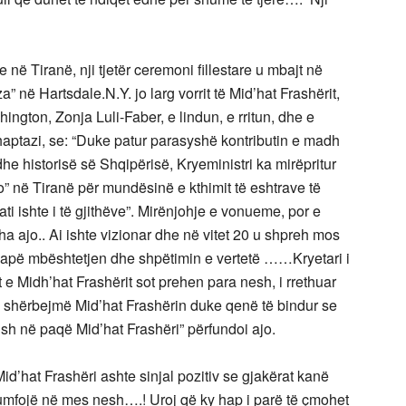
ë Tiranë, nji tjetër ceremoni fillestare u mbajt në
 në Hartsdale.N.Y. jo larg vorrit të Mid’hat Frashërit,
ngton, Zonja Luli-Faber, e lindun, e rritun, dhe e
haptazi, se: “Duke patur parasyshë kontributin e madh
e dhe historisë së Shqipërisë, Kryeministri ka mirëpritur
o” në Tiranë për mundësinë e kthimit të eshtrave të
ti ishte i të gjithëve”. Mirënjohje e vonueme, por e
a ajo.. Ai ishte vizionar dhe në vitet 20 u shpreh mos
japë mbështetjen dhe shpëtimin e vertetë ……Kryetari i
 e Midh’hat Frashërit sot prehen para nesh, i rrethuar
, shërbejmë Mid’hat Frashërin duke qenë të bindur se
sh në paqë Mid’hat Frashëri” përfundoi ajo.
id’hat Frashëri ashte sinjal pozitiv se gjakërat kanë
triumfojë në mes nesh….! Uroj që ky hap i parë të çmohet