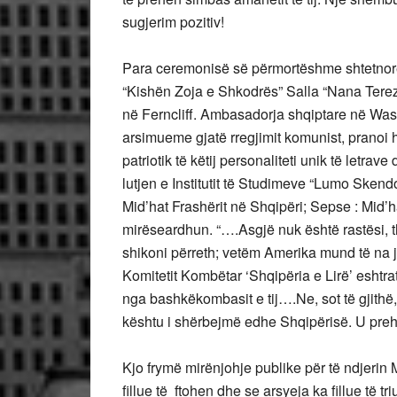
sugjerim pozitiv!
Para ceremonisë së përmortëshme shtetnore n
“Kishën Zoja e Shkodrës” Salla “Nana Tereza”
në Ferncliff. Ambasadorja shqiptare në Washi
arsimueme gjatë rregjimit komunist, pranoi 
patriotik të këtij personaliteti unik të letrav
lutjen e Institutit të Studimeve “Lumo Skend
Mid’hat Frashërit në Shqipëri; Sepse : Mid’ha
mirëseardhun. “….Asgjë nuk është rastësi, th
shikoni përreth; vetëm Amerika mund të na 
Komitetit Kombëtar ‘Shqipëria e Lirë’ eshtrat
nga bashkëkombasit e tij….Ne, sot të gjithë
kështu i shërbejmë edhe Shqipërisë. U preh
Kjo frymë mirënjohje publike për të ndjerin M
fillue të ftohen dhe se arsyeja ka fillue të 