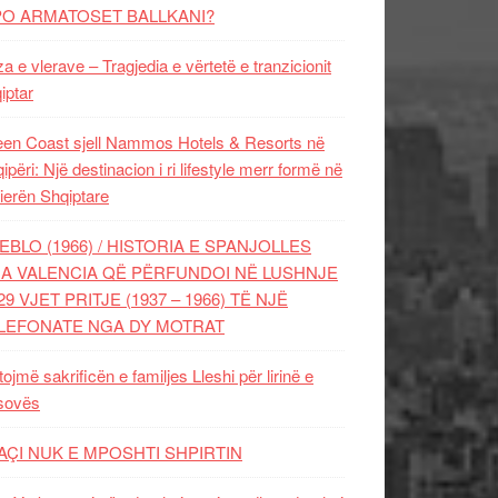
PO ARMATOSET BALLKANI?
za e vlerave – Tragjedia e vërtetë e tranzicionit
iptar
en Coast sjell Nammos Hotels & Resorts në
ipëri: Një destinacion i ri lifestyle merr formë në
ierën Shqiptare
EBLO (1966) / HISTORIA E SPANJOLLES
A VALENCIA QË PËRFUNDOI NË LUSHNJE
29 VJET PRITJE (1937 – 1966) TË NJË
LEFONATE NGA DY MOTRAT
tojmë sakrificën e familjes Lleshi për lirinë e
sovës
AÇI NUK E MPOSHTI SHPIRTIN