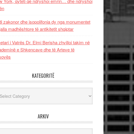
 York, qyteti që ndryshoi emrin… dhe ndryshoi
ën
i zakonor dhe isopolifonia dy nga monumentet
jalla madhështore të antikitetit shqiptar
etari i Vatrës Dr. Elmi Berisha zhvilloi takim në
deminë e Shkencave dhe të Arteve të
sovës
KATEGORITË
egoritë
ARKIV
iv