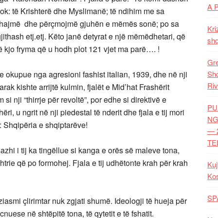
A 
hë tok: të Krishterë dhe Myslimanë; të ndihim me sa
s shajmë dhe përçmojmë gjuhën e mëmës sonë; po sa
Kri
ithash etj.etj. Këto janë detyrat e një mëmëdhetari, që
shq
 kjo fryma që u hodh plot 121 vjet ma parë…. !
Gre
e okupue nga agresioni fashist italian, 1939, dhe në nji
Shq
Riv
ak kishte arrijtë kulmin, fjalët e Mid’hat Frashërit
si nji “thirrje për revoltë”, por edhe si direktivë e
PU
i, u ngrit në nji piedestal të nderit dhe fjala e tij mori
NG
në: Shqipëria e shqiptarëve!
— 
TE
hi i tij ka tingëllue si kanga e orës së maleve tona,
shtrie që po formohej. Fjala e tij udhëtonte krah për krah
Kuj
Ko
SP
tuziasmi çlirimtar nuk zgjati shumë. Ideologji të hueja për
nuese në shtëpitë tona, të qytetit e të fshatit.