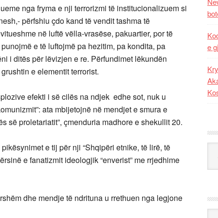
New
ueme nga fryma e nji terrorizmi të institucionalizuem si
bot
nesh,- përfshiu çdo kand të vendit tashma të
itueshme në luftë vëlla-vrasëse, pakuartier, por të
Kod
ë punojmë e të luftojmë pa hezitim, pa kondita, pa
e g
ni i ditës për lëvizjen e re. Përfundimet lëkundën
Kry
rushtin e elementit terrorist.
Aka
Ko
plozive efekti i së cilës na ndjek edhe sot, nuk u
munizmit”: ata mbijetojnë në mendjet e smura e
ës së proletariatit”, çmenduria madhore e shekullit 20.
ikësynimet e tij për nji “Shqipëri etnike, të lirë, të
Kat
sinë e fanatizmit ideologjik “enverist” me rrjedhime
ndershëm dhe mendje të ndrituna u rrethuen nga legjone
Ark