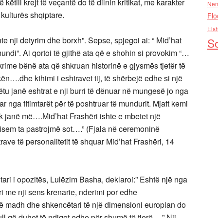
këtill krejt të veçantë do të dilnin kritikat, me karakter
Nen
e kulturës shqiptare.
Flo
Els
te nji detyrim dhe borxh”. Sepse, spjegoi ai: “ Mid’hat
So
undi”. Ai qortoi të gjithë ata që e shohin si provokim “…
krime bënë ata që shkruan historinë e gjysmës tjetër të
….dhe kthimi i eshtravet tij, të shërbejë edhe si një
tu janë eshtrat e nji burri të dënuar në mungesë jo nga
ar nga fitimtarët për të poshtruar të mundurit. Mjaft kemi
uk janë më….Mid’hat Frashëri ishte e mbetet një
nisem ta pastrojmë sot….” (Fjala në ceremoninë
ave të personalitetit të shquar Mid’hat Frashëri, 14
tari i opozitës, Lulëzim Basha, deklaroi:” Eshtë një nga
ri me nji sens krenarie, nderimi por edhe
të madh dhe shkencëtari të një dimensioni europian do
ll që duhet të ndiqet edhe për shumë të tjerë….” Nji