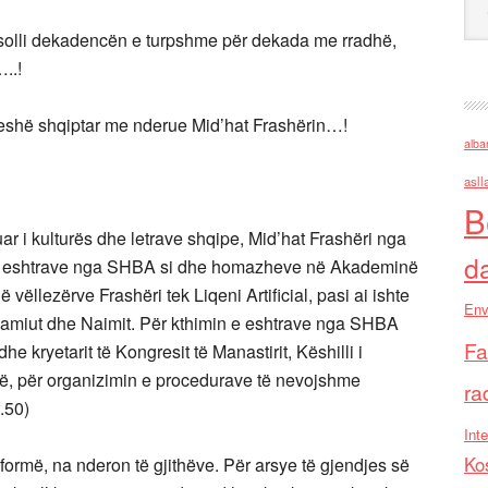
q solli dekadencën e turpshme për dekada me rradhë,
..!
të jeshë shqiptar me nderue Mid’hat Frashërin…!
alba
asll
B
uar i kulturës dhe letrave shqipe, Mid’hat Frashëri nga
d
 së eshtrave nga SHBA si dhe homazheve në Akademinë
 vëllezërve Frashëri tek Liqeni Artificial, pasi ai ishte
Env
, Samiut dhe Naimit. Për kthimin e eshtrave nga SHBA
Fa
he kryetarit të Kongresit të Manastirit, Këshilli i
kë, për organizimin e procedurave të nevojshme
ra
.50)
Inte
Ko
 formë, na nderon të gjithëve. Për arsye të gjendjes së