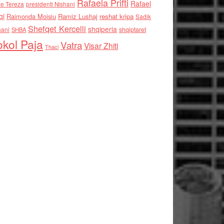
Rafaela Prifti
Rafael
e Tereza
presidenti Nishani
qi
Raimonda Moisiu
Ramiz Lushaj
reshat kripa
Sadik
Shefqet Kercelli
shqiperia
hani
shqiptaret
SHBA
kol Paja
Vatra
Visar Zhiti
Thaci