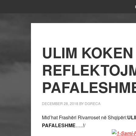
ULIM KOKEN
REFLEKTOJM
PAFALESHME
DECEMBER 28, 2018
BY
DGRECA
Mid’hat Frashëri Rivarroset në Shqipëri:
UL
PAFALESHME
…..!/