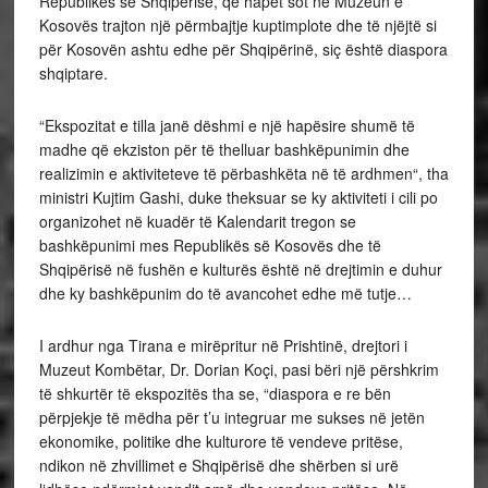
Republikës së Shqipërisë, që hapet sot në Muzeun e
Kosovës trajton një përmbajtje kuptimplote dhe të njëjtë si
për Kosovën ashtu edhe për Shqipërinë, siç është diaspora
shqiptare.
“Ekspozitat e tilla janë dëshmi e një hapësire shumë të
madhe që ekziston për të thelluar bashkëpunimin dhe
realizimin e aktiviteteve të përbashkëta në të ardhmen“, tha
ministri Kujtim Gashi, duke theksuar se ky aktiviteti i cili po
organizohet në kuadër të Kalendarit tregon se
bashkëpunimi mes Republikës së Kosovës dhe të
Shqipërisë në fushën e kulturës është në drejtimin e duhur
dhe ky bashkëpunim do të avancohet edhe më tutje…
I ardhur nga Tirana e mirëpritur në Prishtinë, drejtori i
Muzeut Kombëtar, Dr. Dorian Koçi, pasi bëri një përshkrim
të shkurtër të ekspozitës tha se, “diaspora e re bën
përpjekje të mëdha për t’u integruar me sukses në jetën
ekonomike, politike dhe kulturore të vendeve pritëse,
ndikon në zhvillimet e Shqipërisë dhe shërben si urë