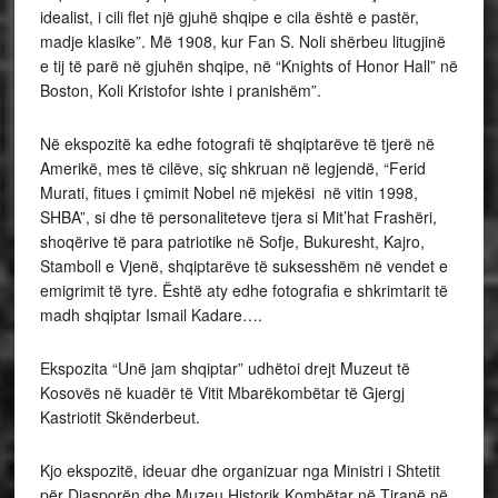
idealist, i cili flet një gjuhë shqipe e cila është e pastër,
madje klasike”. Më 1908, kur Fan S. Noli shërbeu litugjinë
e tij të parë në gjuhën shqipe, në “Knights of Honor Hall” në
Boston, Koli Kristofor ishte i pranishëm”.
Në ekspozitë ka edhe fotografi të shqiptarëve të tjerë në
Amerikë, mes të cilëve, siç shkruan në legjendë, “Ferid
Murati, fitues i çmimit Nobel në mjekësi në vitin 1998,
SHBA”, si dhe të personaliteteve tjera si Mit’hat Frashëri,
shoqërive të para patriotike në Sofje, Bukuresht, Kajro,
Stamboll e Vjenë, shqiptarëve të suksesshëm në vendet e
emigrimit të tyre. Është aty edhe fotografia e shkrimtarit të
madh shqiptar Ismail Kadare….
Ekspozita “Unë jam shqiptar” udhëtoi drejt Muzeut të
Kosovës në kuadër të Vitit Mbarëkombëtar të Gjergj
Kastriotit Skënderbeut.
Kjo ekspozitë, ideuar dhe organizuar nga Ministri i Shtetit
për Diasporën dhe Muzeu Historik Kombëtar në Tiranë në