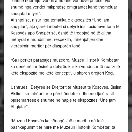
lidhëse ndërmjet vendit amë dhe vendeve pritëse. Në
shumë nga vendet mikpritëse emigrantët kanë themeluar
shoqatat e tyre”.
Ai shtoi se, nisur nga tematika e ekspozitës “Unë jam
shqiptar”, ajo çfarë i mbetet si detyrë institucioneve tona të
Kosovës apo Shqipërisë, është të tregojnë në të gjitha
mënyrat e mundshme, respektin, mirënjohjen dhe
vlerësimin meritor për diasporën tonë.
“Sa i përket paraqitjes muzeore, Muzeu Historik Kombëtar
ka qenë në lartësinë e detyrës kur ka vendosur të realizojë
këtë ekspozitë me këtë koncept”, u shpreh drejtori Koçi.
Ushtrues i Detyrës së Drejtorit të Muzeut të Kosovës, Bislim
Bislimi, ka mirëpritur e përshëndetur edhe me fjalë rasti
pjesëmarrësit e shumtë në hapje të ekspozitës “Unë jam
Shqiptar”.
“Muzeu i Kosovës ka kënaqësinë e madhe që falë
bashkëpunimit të mirë me Muzeun Historik Kombëtar, ta