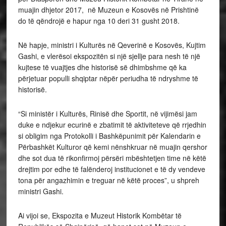
muajin dhjetor 2017, në Muzeun e Kosovës në Prishtinë
do të qëndrojë e hapur nga 10 deri 31 gusht 2018.
Në hapje, ministri i Kulturës në Qeverinë e Kosovës, Kujtim
Gashi, e vlerësoi ekspozitën si një sjellje para nesh të një
kujtese të vuajtjes dhe historisë së dhimbshme që ka
përjetuar populli shqiptar nëpër periudha të ndryshme të
historisë.
“Si ministër i Kulturës, Rinisë dhe Sportit, në vijimësi jam
duke e ndjekur ecurinë e zbatimit të aktiviteteve që rrjedhin
si obligim nga Protokolli i Bashkëpunimit për Kalendarin e
Përbashkët Kulturor që kemi nënshkruar në muajin qershor
dhe sot dua të rikonfirmoj përsëri mbështetjen time në këtë
drejtim por edhe të falënderoj institucionet e të dy vendeve
tona për angazhimin e treguar në këtë proces”, u shpreh
ministri Gashi.
Ai vijoi se, Ekspozita e Muzeut Historik Kombëtar të