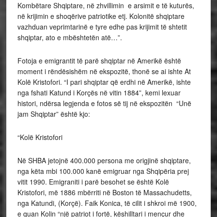
Kombëtare Shqiptare, në zhvillimin e arsimit e të kuturës,
në krijimin e shoqërive patriotike etj. Kolonitë shqiptare
vazhduan veprimtarinë e tyre edhe pas krijimit të shtetit
shqiptar, ato e mbështetën atë…”.
Fotoja e emigrantit të parë shqiptar në Amerikë është
moment i rëndësishëm në ekspozitë, thonë se ai ishte At
Kolë Kristofori. “I pari shqiptar që erdhi në Amerikë, ishte
nga fshati Katund i Korçës në vitin 1884”, kemi lexuar
histori, ndërsa legjenda e fotos së tij në ekspozitën “Unë
jam Shqiptar” është kjo:
“Kolë Kristofori
Në SHBA jetojnë 400.000 persona me origjinë shqiptare,
nga këta mbi 100.000 kanë emigruar nga Shqipëria prej
vitit 1990. Emigraniti i parë besohet se është Kolë
Kristofori, më 1886 mbërriti në Boston të Massachudetts,
nga Katundi, (Korçë). Faik Konica, të cilit i shkroi më 1900,
e quan Kolin “një patriot i fortë, këshilltari i mençur dhe