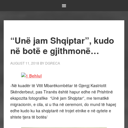
“Unë jam Shqiptar”, kudo
në botë e gjithmonë…
AUGUST 11, 2018
BY
DGRECA
-Në kuadër të Vitit Mbarëkombëtar të Gjergj Kastriotit
Skënderbeut, pas Tiranës është hapur edhe në Prishtinë
ekspozita fotografike “Unë jam Shqiptar”, me tematikë
migracionin, e cila, si u tha në ceremoni, do mund të hapej
edhe kudo ku ka shqiptarë në trojet etnike e në qytete e
shtete tjera të botës/