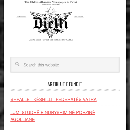
ARTIKUJT E FUNDIT
SHPALLET KËSHILLI I FEDERATËS VATRA
LUMI SI UDHË E NDRYSHIM NË POEZINË
AGOLLIANE