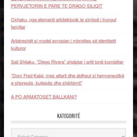
PERVJETORIN E PARE TE DRAGO SILIQIT
Oxhaku, nga elementi arkitektonik te simboli i trungut
familjar
Arbëreshët si model evropian i mbrojtjes së identitetit
kulturor
Sali Shijaku, “Diego Rivera” shqiptar i artit tonë kombëtar
“Dom Fred Kalaj, mes altarit dhe atdheut si hermeneutikë
e shpresës, kujtesës dhe shërbimit”
A PO ARMATOSET BALLKANI?
KATEGORITË
Kategoritë