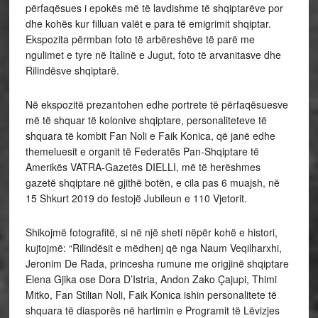
përfaqësues i epokës më të lavdishme të shqiptarëve por
dhe kohës kur filluan valët e para të emigrimit shqiptar.
Ekspozita përmban foto të arbëreshëve të parë me
ngulimet e tyre në Italinë e Jugut, foto të arvanitasve dhe
Rilindësve shqiptarë.
Në ekspozitë prezantohen edhe portrete të përfaqësuesve
më të shquar të kolonive shqiptare, personaliteteve të
shquara të kombit Fan Noli e Faik Konica, që janë edhe
themeluesit e organit të Federatës Pan-Shqiptare të
Amerikës VATRA-Gazetës DIELLI, më të herëshmes
gazetë shqiptare në gjithë botën, e cila pas 6 muajsh, në
15 Shkurt 2019 do festojë Jubileun e 110 Vjetorit.
Shikojmë fotografitë, si në një sheti nëpër kohë e histori,
kujtojmë: “Rilindësit e mëdhenj që nga Naum Veqilharxhi,
Jeronim De Rada, princesha rumune me origjinë shqiptare
Elena Gjika ose Dora D’Istria, Andon Zako Çajupi, Thimi
Mitko, Fan Stilian Noli, Faik Konica ishin personalitete të
shquara të diasporës në hartimin e Programit të Lëvizjes