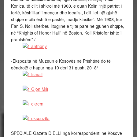
Konica, të cilit i shkroi më 1900, e quan Kolin “një patriot i
fortë, këshilltari i mençur dhe idealist, i cili flet një gjuhë
shqipe e cila është e pastër, madje klasike”. Më 1908, kur
Fan S. Noli shërbeu litugjinë e tij të parë në gjuhën shqipe,
në “Knights of Honor Hall” në Boston, Koli Kristofor ishte i
pranishëm”./
-Ekspozita në Muzeun e Kosovës në Prishtinë do të
qëndrojë e hapur nga 10 deri 31 gusht 2018/
SPECIALE-Gazeta DIELLI nga korrespondenti në Kosovë