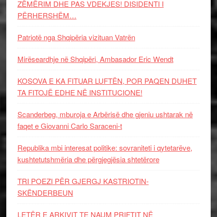
ZËMËRIM DHE PAS VDEKJES! DISIDENTI I
PËRHERSHËM…
Patriotë nga Shqipëria vizituan Vatrën
Mirëseardhje në Shqipëri, Ambasador Eric Wendt
KOSOVA E KA FITUAR LUFTËN, POR PAQEN DUHET
TA FITOJË EDHE NË INSTITUCIONE!
Scanderbeg, mburoja e Arbërisë dhe gjeniu ushtarak në
faqet e Giovanni Carlo Saraceni-t
Republika mbi interesat politike: sovraniteti i qytetarëve,
kushtetutshmëria dhe përgjegjësia shtetërore
TRI POEZI PËR GJERGJ KASTRIOTIN-
SKËNDERBEUN
LETËR E ARKIVIT TE NAUM PRIFTIT NË