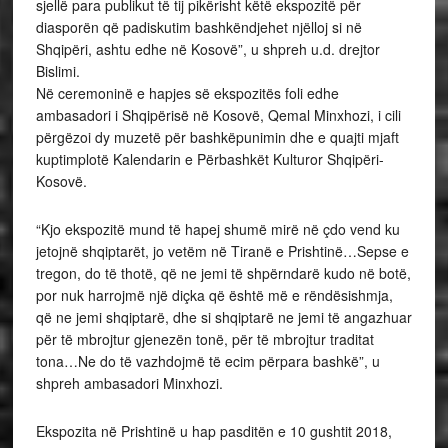
sjellë para publikut të tij pikërisht këtë ekspozitë për
diasporën që padiskutim bashkëndjehet njëlloj si në
Shqipëri, ashtu edhe në Kosovë”, u shpreh u.d. drejtor
Bislimi.
Në ceremoninë e hapjes së ekspozitës foli edhe
ambasadori i Shqipërisë në Kosovë, Qemal Minxhozi, i cili
përgëzoi dy muzetë për bashkëpunimin dhe e quajti mjaft
kuptimplotë Kalendarin e Përbashkët Kulturor Shqipëri-
Kosovë.
“Kjo ekspozitë mund të hapej shumë mirë në çdo vend ku
jetojnë shqiptarët, jo vetëm në Tiranë e Prishtinë…Sepse e
tregon, do të thotë, që ne jemi të shpërndarë kudo në botë,
por nuk harrojmë një diçka që është më e rëndësishmja,
që ne jemi shqiptarë, dhe si shqiptarë ne jemi të angazhuar
për të mbrojtur gjenezën tonë, për të mbrojtur traditat
tona…Ne do të vazhdojmë të ecim përpara bashkë”, u
shpreh ambasadori Minxhozi.
Ekspozita në Prishtinë u hap pasditën e 10 gushtit 2018,