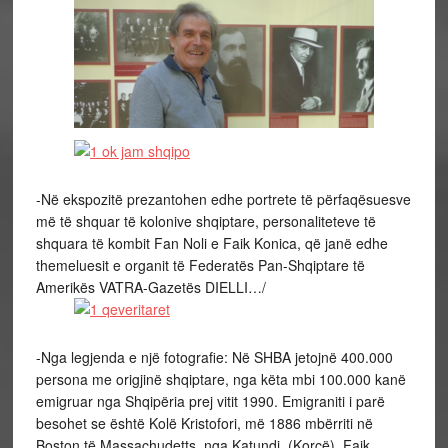
-Në ekspozitë prezantohen edhe portrete të përfaqësuesve
më të shquar të kolonive shqiptare, personaliteteve të
shquara të kombit Fan Noli e Faik Konica, që janë edhe
themeluesit e organit të Federatës Pan-Shqiptare të
Amerikës VATRA-Gazetës DIELLI…/
-Nga legjenda e një fotografie: Në SHBA jetojnë 400.000
persona me origjinë shqiptare, nga këta mbi 100.000 kanë
emigruar nga Shqipëria prej vitit 1990. Emigraniti i parë
besohet se është Kolë Kristofori, më 1886 mbërriti në
Boston të Massachudetts, nga Katundi, (Korçë). Faik