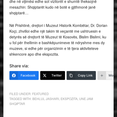
dhe në vijimësi edhe sot vizitorët e shumtë theksojnë
mesazhin: Shqiptarët kudo në botë e gjithmonë janë
shqiptarë…
Në Prishtinë, drejtori i Muzeut Historik Kombëtar, Dr. Dorian
Koçi, zhvilloi edhe një takim të veçantë me ushtruesin e
detyrës së drejtorit të Muzeut të Kosovës, Bislim Bislimi, ku
u fol për thellimin e bashkëpunimeve të ndryshme mes dy
muzeve, si edhe për organizimin e të tjera aktiviteteve
shkencore apo dhe ekspozita.
Share via:
Facebook
Twitter
Copy Link
More
FILED UNDER:
FEATURED
TAGGED WITH:
BEHLUL JASHARI
,
EKSPOZITA
,
UNE JAM
SHQIPTAR