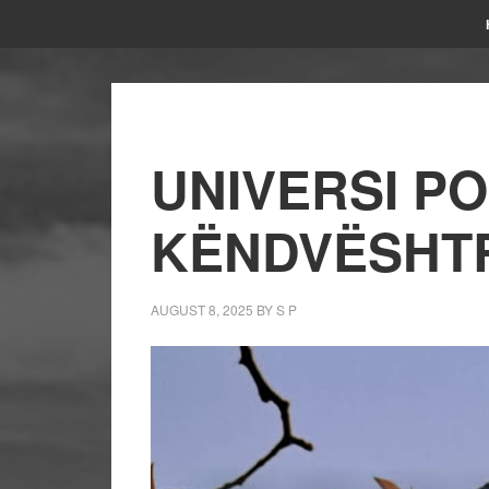
UNIVERSI PO
KËNDVËSHTR
AUGUST 8, 2025
BY
S P