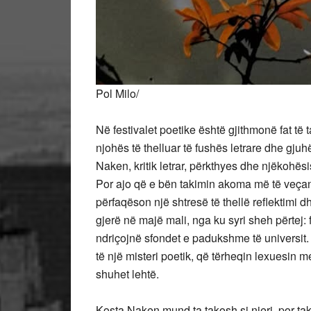
Pol Milo/
Në festivalet poetike është gjithmonë fat t
njohës të thelluar të fushës letrare dhe gjuh
Naken, kritik letrar, përkthyes dhe njëkohës
Por ajo që e bën takimin akoma më të veçant
përfaqëson një shtresë të thellë
reflektimi d
gjerë në majë mali, nga ku syri sheh përtej: 
ndriçojnë sfondet e padukshme të universit. 
të një misteri poetik, që tërheqin lexuesin m
shuhet lehtë.
Kosta Naken mund ta takosh si njeri, por ta