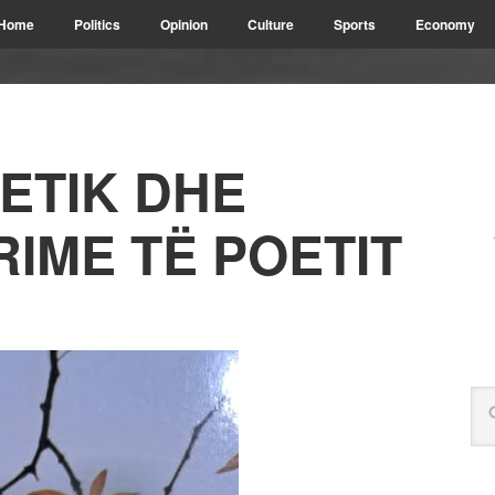
Home
Politics
Opinion
Culture
Sports
Economy
ETIK DHE
IME TË POETIT