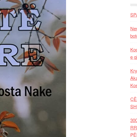
SP
New
bot
Kod
e g
Kry
Aka
Ko
ÇË
SH
30
RR
PË