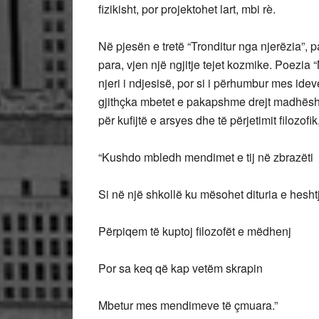
fizikisht, por projektohet lart, mbi rè.
Në pjesën e tretë “Tronditur nga njerëzia”, p
para, vjen një ngjitje tejet kozmike. Poezia “
njeri i ndjesisë, por si i përhumbur mes idev
gjithçka mbetet e pakapshme drejt madhësht
për kufijtë e arsyes dhe të përjetimit filozofik
“Kushdo mbledh mendimet e tij në zbrazëti
Si në një shkollë ku mësohet dituria e hesht
Përpiqem të kuptoj filozofët e mëdhenj
Por sa keq që kap vetëm skrapin
Mbetur mes mendimeve të çmuara.”