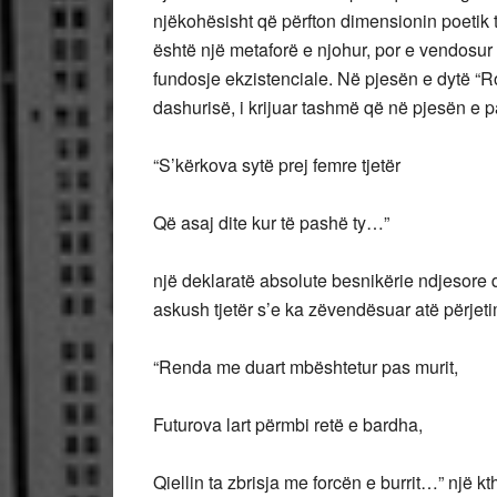
njëkohësisht që përfton dimensionin poetik t
është një metaforë e njohur, por e vendosur 
fundosje ekzistenciale. Në pjesën e dytë “R
dashurisë, i krijuar tashmë që në pjesën e 
“S’kërkova sytë prej femre tjetër
Që asaj dite kur të pashë ty…”
një deklaratë absolute besnikërie ndjesore 
askush tjetër s’e ka zëvendësuar atë përjeti
“Renda me duart mbështetur pas murit,
Futurova lart përmbi retë e bardha,
Qiellin ta zbrisja me forcën e burrit…” një 