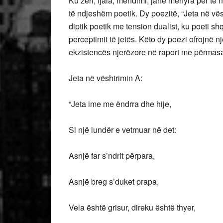
Ku zëri, fjala, mendimi, janë mënyra për të 
të ndjeshëm poetik. Dy poezitë, “Jeta në vës
diptik poetik me tension dualist, ku poeti s
perceptimit të jetës. Këto dy poezi ofrojnë n
ekzistencës njerëzore në raport me përmasa
Jeta në vështrimin A:
“Jeta ime me ëndrra dhe hije,
Si një lundër e vetmuar në det:
Asnjë far s’ndrit përpara,
Asnjë breg s’duket prapa,
Vela është grisur, direku është thyer,