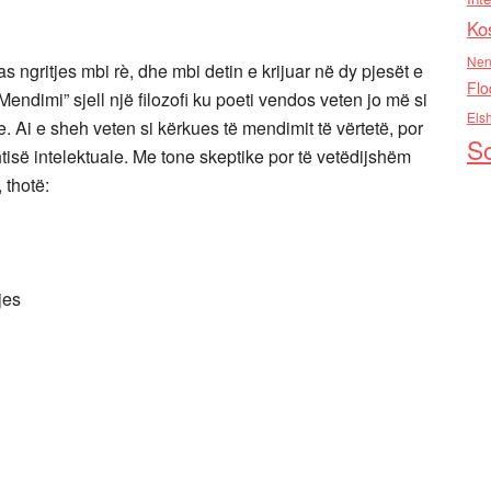
Ko
Nen
as ngritjes mbi rè, dhe mbi detin e krijuar në dy pjesët e
Flo
Mendimi” sjell një filozofi ku poeti vendos veten jo më si
Els
e. Ai e sheh veten si kërkues të mendimit të vërtetë, por
So
isë intelektuale. Me tone skeptike por të vetëdijshëm
, thotë:
jes