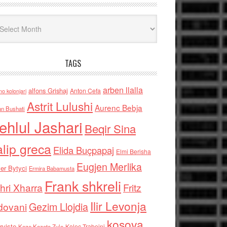
iv
TAGS
arben llalla
alfons Grishaj
Anton Cefa
no kolonjari
Astrit Lulushi
Aurenc Bebja
an Bushati
ehlul Jashari
Beqir Sina
alip greca
Elida Buçpapaj
Elmi Berisha
Eugjen Merlika
er Bytyci
Ermira Babamusta
Frank shkreli
hri Xharra
Fritz
Ilir Levonja
Gezim Llojdia
dovani
kosova
rviste
Kolec Traboini
Keze Kozeta Zylo