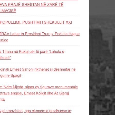
EVA KRAJË-SHESTAN NË ZARË TË
LMACISË
POPULLIMI, PUSHTIMI I SHEKULLIT XXI
RA’s Letter to President Trump: End the Hague
ustice
 Tirana në Kukaj për të parë “Lahuta e
ësisë”
dinali Ernest Simoni rikthehet si dëshmitar në
gun e Spaçit
 Ndre Mjeda, sipas dy figurave monumentale
letrave shqipe, Ernest Koliqit dhe At Gjergj
hta
vjet tranzicion, nga ekonomia prodhuese te