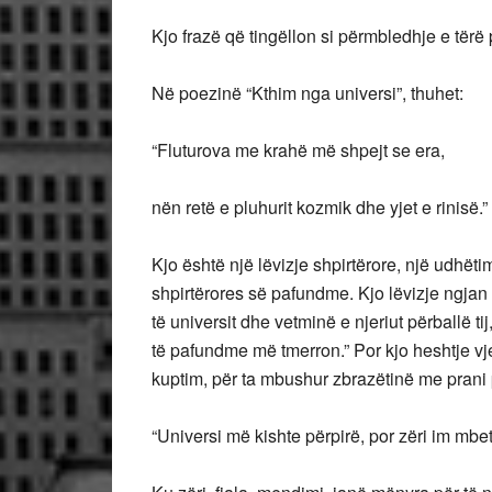
Kjo frazë që tingëllon si përmbledhje e tërë
Në poezinë “Kthim nga universi”, thuhet:
“Fluturova me krahë më shpejt se era,
nën retë e pluhurit kozmik dhe yjet e rinisë.”
Kjo është një lëvizje shpirtërore, një udhët
shpirtërores së pafundme. Kjo lëvizje ngja
të universit dhe vetminë e njeriut përballë t
të pafundme më tmerron.” Por kjo heshtje vj
kuptim, për ta mbushur zbrazëtinë me prani 
“Universi më kishte përpirë, por zëri im mbeti