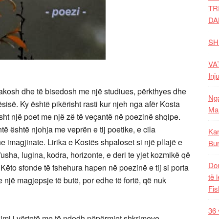
TR
DA
SH
VAT
Inj
ë takosh dhe të bisedosh me një studiues, përkthyes dhe
Nga
ësisë. Ky është pikërisht rasti kur njeh nga afër Kosta
Mal
isht një poet me një zë të veçantë në poezinë shqipe.
ë është njohja me veprën e tij poetike, e cila
Kar
he imagjinate. Lirika e Kostës shpaloset si një pllajë e
Bur
fusha, lugina, kodra, horizonte, e deri te yjet kozmikë që
Dom
Këto sfonde të fshehura hapen në poezinë e tij si porta
të 
e një magjepsje të butë, por edhe të fortë, që nuk
Fis
36 
kimi i vërtetë me të ndodh nëpërmjet shkrimeve,