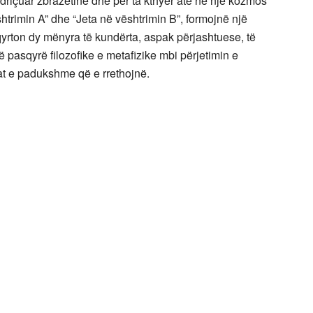
ndriçuar zbrazëtinë dhe për ta kthyer atë në një kozmos
htrimin A” dhe “Jeta në vështrimin B”, formojnë një
hqyrton dy mënyra të kundërta, aspak përjashtuese, të
jë pasqyrë filozofike e metafizike mbi përjetimin e
t e padukshme që e rrethojnë.