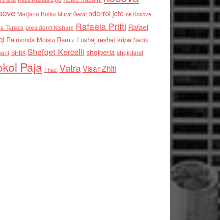
sove
nderroi jete
Marjana Bulku
ne Kosove
Murat Gecaj
Rafaela Prifti
Rafael
e Tereza
presidenti Nishani
qi
Raimonda Moisiu
Ramiz Lushaj
reshat kripa
Sadik
Shefqet Kercelli
shqiperia
hani
shqiptaret
SHBA
kol Paja
Vatra
Visar Zhiti
Thaci