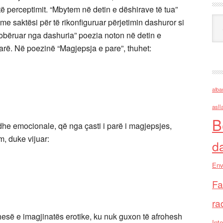
ë perceptimit. “Mbytem në detin e dëshirave të tua”
Ark
me saktësi për të rikonfiguruar përjetimin dashuror si
obëruar nga dashuria” poezia noton në detin e
parë. Në poezinë “Magjepsja e pare”, thuhet:
alba
asll
B
dhe emocionale, që nga çasti i parë i magjepsjes,
m, duke vijuar:
d
Env
Fa
ra
kthesë e imagjinatës erotike, ku nuk guxon të afrohesh
Inte