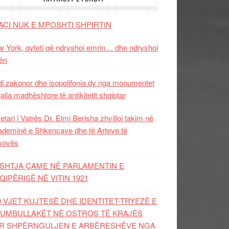
AÇI NUK E MPOSHTI SHPIRTIN
 York, qyteti që ndryshoi emrin… dhe ndryshoi
ën
i zakonor dhe isopolifonia dy nga monumentet
jalla madhështore të antikitetit shqiptar
etari i Vatrës Dr. Elmi Berisha zhvilloi takim në
deminë e Shkencave dhe të Arteve të
sovës
SHTJA ÇAME NË PARLAMENTIN E
QIPËRISË NË VITIN 1921
0 VJET KUJTESË DHE IDENTITET-TRYEZË E
UMBULLAKËT NË OSTROS TË KRAJËS
R SHPËRNGULJEN E ARBËRESHËVE NGA