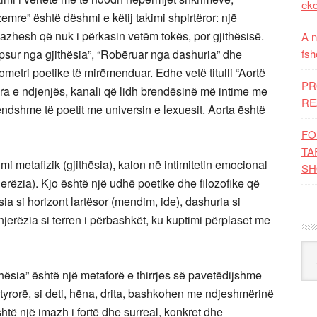
eko
zemre” është dëshmi e këtij takimi shpirtëror: një
azhesh që nuk i përkasin vetëm tokës, por gjithësisë.
A n
jepsur nga gjithësia”, “Robëruar nga dashuria” dhe
fsh
eometri poetike të mirëmenduar. Edhe vetë titulli “Aortë
PR
ra e ndjenjës, kanali që lidh brendësinë më intime me
RE
rendshme të poetit me universin e lexuesit. Aorta është
FO
TA
imi metafizik (gjithësia), kalon në intimitetin emocional
SH
njerëzia). Kjo është një udhë poetike dhe filozofike që
sia si horizont lartësor (mendim, ide), dashuria si
jerëzia si terren i përbashkët, ku kuptimi përplaset me
Kat
hësia” është një metaforë e thirrjes së pavetëdijshme
tyrorë, si deti, hëna, drita, bashkohen me ndjeshmërinë
shtë një imazh i fortë dhe surreal, konkret dhe