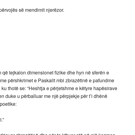
 përvojës së mendimit njerëzor.
im që tejkalon dimensionet fizike dhe hyn në sferën e
n me përshkrimet e Paskalit mbi zbrazëtinë e pafundme
ij, ku thotë se: “Heshtja e përjetshme e këtyre hapësirave
en duke u përballuar me një përpjekje për t’i dhënë
poetike:
.”