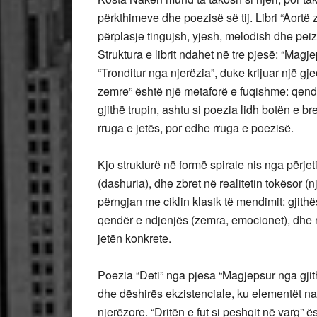
përkthimeve dhe poezisë së tij. Libri “Aortë 
përplasje tingujsh, yjesh, melodish dhe peiz
Struktura e librit ndahet në tre pjesë: “Mag
“Tronditur nga njerëzia”, duke krijuar një gj
zemre” është një metaforë e fuqishme: qend
gjithë trupin, ashtu si poezia lidh botën e b
rruga e jetës, por edhe rruga e poezisë.
Kjo strukturë në formë spirale nis nga përjet
(dashuria), dhe zbret në realitetin tokësor (
përngjan me ciklin klasik të mendimit: gjithë
qendër e ndjenjës (zemra, emocionet), dhe n
jetën konkrete.
Poezia “Deti” nga pjesa “Magjepsur nga gjit
dhe dëshirës ekzistenciale, ku elementët na
njerëzore. “Dritën e fut si peshqit në varg” ë