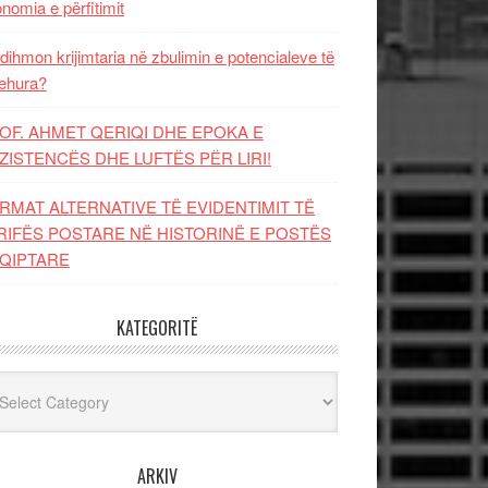
nomia e përfitimit
dihmon krijimtaria në zbulimin e potencialeve të
ehura?
OF. AHMET QERIQI DHE EPOKA E
ZISTENCЁS DHE LUFTЁS PЁR LIRI!
RMAT ALTERNATIVE TË EVIDENTIMIT TË
RIFËS POSTARE NË HISTORINË E POSTËS
QIPTARE
KATEGORITË
egoritë
ARKIV