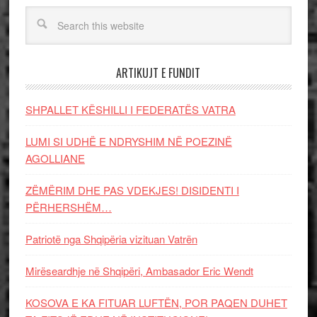
ARTIKUJT E FUNDIT
SHPALLET KËSHILLI I FEDERATËS VATRA
LUMI SI UDHË E NDRYSHIM NË POEZINË
AGOLLIANE
ZËMËRIM DHE PAS VDEKJES! DISIDENTI I
PËRHERSHËM…
Patriotë nga Shqipëria vizituan Vatrën
Mirëseardhje në Shqipëri, Ambasador Eric Wendt
KOSOVA E KA FITUAR LUFTËN, POR PAQEN DUHET