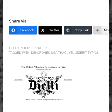
Share via:
Facebook
Twitter
Copy Link
More
FILED UNDER:
FEATURED
TAGGED WITH:
DEKOROHEN NGA THACI
,
VELLEZERIT BYTYCI