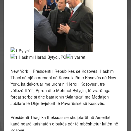
New York – Presidenti i Republikës së Kosovës, Hashim
Thaçi në një ceremoni në Konsullatën e Kosovës në New
York, ka dekoruar me urdhrin “Heroi i Kosovës”, tre
vëllezërit Ylli, Agron dhe Mehmet Bytyçin, të vrarë nga
forcat serbe si dhe batalionin “Atlantiku” me Medaljen
Jubilare të Dhjetëvjetorit të Pavarësisë së Kosovës.
Presidenti Thaçi ka theksuar se shqiptarët në Amerikë
kanë ndarë kafshatën e bukës për të mbështetur luftën në
Kosovë.