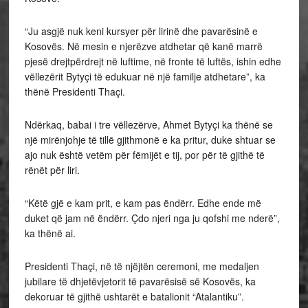
“Ju asgjë nuk keni kursyer për lirinë dhe pavarësinë e
Kosovës. Në mesin e njerëzve atdhetar që kanë marrë
pjesë drejtpërdrejt në luftime, në fronte të luftës, ishin edhe
vëllezërit Bytyçi të edukuar në një familje atdhetare”, ka
thënë Presidenti Thaçi.
Ndërkaq, babai i tre vëllezërve, Ahmet Bytyçi ka thënë se
një mirënjohje të tillë gjithmonë e ka pritur, duke shtuar se
ajo nuk është vetëm për fëmijët e tij, por për të gjithë të
rënët për liri.
“Këtë gjë e kam prit, e kam pas ëndërr. Edhe ende më
duket që jam në ëndërr. Çdo njeri nga ju qofshi me nderë”,
ka thënë ai.
Presidenti Thaçi, në të njëjtën ceremoni, me medaljen
jubilare të dhjetëvjetorit të pavarësisë së Kosovës, ka
dekoruar të gjithë ushtarët e batalionit “Atalantiku”.