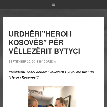
URDHËRI”HEROI I
KOSOVËS” PËR
VËLLEZËRIT BYTYÇI
SEPTEMBER 26, 2018
BY
DGRECA
Presidenti Thaçi dekoroi vëllezërit Bytyçi me urdhrin
“Heroi i Kosovës”/