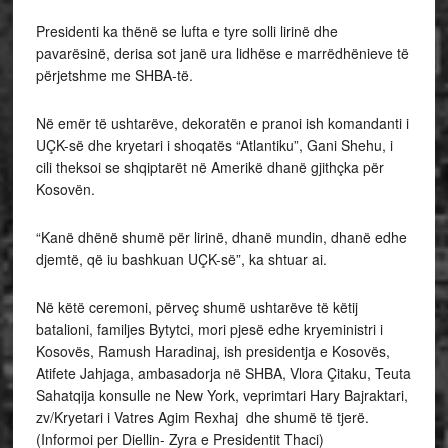
Presidenti ka thënë se lufta e tyre solli lirinë dhe
pavarësinë, derisa sot janë ura lidhëse e marrëdhënieve të
përjetshme me SHBA-të.
Në emër të ushtarëve, dekoratën e pranoi ish komandanti i
UÇK-së dhe kryetari i shoqatës “Atlantiku”, Gani Shehu, i
cili theksoi se shqiptarët në Amerikë dhanë gjithçka për
Kosovën.
“Kanë dhënë shumë për lirinë, dhanë mundin, dhanë edhe
djemtë, që iu bashkuan UÇK-së”, ka shtuar ai.
Në këtë ceremoni, përveç shumë ushtarëve të këtij
batalioni, familjes Bytytci, mori pjesë edhe kryeministri i
Kosovës, Ramush Haradinaj, ish presidentja e Kosovës,
Atifete Jahjaga, ambasadorja në SHBA, Vlora Çitaku, Teuta
Sahatqija konsulle ne New York, veprimtari Hary Bajraktari,
zv/Kryetari i Vatres Agim Rexhaj dhe shumë të tjerë.
(Informoi per Diellin- Zyra e Presidentit Thaci)