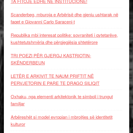
TA FITOJË EDHE NË INSTITUCIONE!
Scanderbeg, mburoja e Arbërisë dhe gjeniu ushtarak në
faqet e Giovanni Carlo Saraceni-t
Republika mbi interesat politike: sovraniteti i qytetarëve,
kushtetutshmëria dhe përgjegjësia shtetërore
TRI POEZI PËR GJERGJ KASTRIOTIN-
SKËNDERBEUN
LETËR E ARKIVIT TE NAUM PRIFTIT NË
PERVJETORIN E PARE TE DRAGO SILIQIT
Oxhaku, nga elementi arkitektonik te simboli i trungut
familjar
Arbëreshët si model evropian i mbrojtjes së identitetit
kulturor