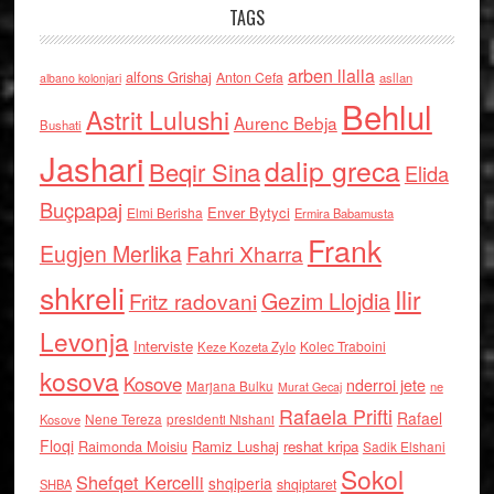
TAGS
arben llalla
alfons Grishaj
Anton Cefa
asllan
albano kolonjari
Behlul
Astrit Lulushi
Aurenc Bebja
Bushati
Jashari
dalip greca
Beqir Sina
Elida
Buçpapaj
Enver Bytyci
Elmi Berisha
Ermira Babamusta
Frank
Eugjen Merlika
Fahri Xharra
shkreli
Ilir
Gezim Llojdia
Fritz radovani
Levonja
Interviste
Kolec Traboini
Keze Kozeta Zylo
kosova
Kosove
nderroi jete
Marjana Bulku
ne
Murat Gecaj
Rafaela Prifti
Rafael
Nene Tereza
Kosove
presidenti Nishani
Floqi
Raimonda Moisiu
Ramiz Lushaj
reshat kripa
Sadik Elshani
Sokol
Shefqet Kercelli
shqiperia
shqiptaret
SHBA