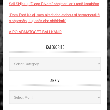
Sali Shijaku, “Diego Rivera” shqiptar i artit tonë kombëtar
“Dom Fred Kalaj, mes altarit dhe atdheut si hermeneutikë
e shpresës, kujtesës dhe shërbimit”
A PO ARMATOSET BALLKANI?
KATEGORITË
Kategoritë
ARKIV
Arkiv