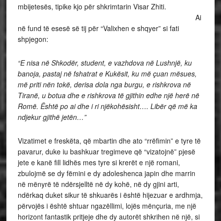
mbijetesës, tipike kjo për shkrimtarin Visar Zhiti.
Ai
në fund të esesë së tij për “Valixhen e shqyer” si fati
shpjegon:
“E nisa në Shkodër, student, e vazhdova në Lushnjë, ku
banoja, pastaj në fshatrat e Kukësit, ku më çuan mësues,
më priti nën tokë, derisa dola nga burgu, e rishkrova në
Tiranë, u botua dhe e rishkrova të gjithin edhe një herë në
Romë. Është po ai dhe i ri njëkohësisht…. Libër që më ka
ndjekur gjithë jetën…”
Vizatimet e freskëta, që mbartin dhe ato “rrëfimin” e tyre të
pavarur, duke iu bashkuar tregimeve që “vizatojnë” pjesë
jete e kanë fill lidhës mes tyre si krerët e një romani,
zbulojmë se dy fëmini e dy adoleshenca japin dhe marrin
në mënyrë të ndërsjelltë në dy kohë, në dy gjini arti,
ndërkaq duket sikur të shkuarës i është hijezuar e ardhmja,
përvojës i është shtuar ngazëllimi, lojës mënçuria, me një
horizont fantastik pritjeje dhe dy autorët shkrihen në një, si