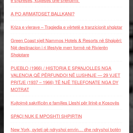
e shpresës, kujtesës dhe shërbimit”
A PO ARMATOSET BALLKANI?
Kriza e vlerave – Tragjedia e vërtetë e tranzicionit shqiptar
Green Coast sjell Nammos Hotels & Resorts në Shqipëri:
Një destinacion i ri lifestyle merr formë në Rivierën
Shqiptare
PUEBLO (1966) / HISTORIA E SPANJOLLES NGA
VALENCIA QË PËRFUNDOI NË LUSHNJE — 29 VJET
PRITJE (1937 – 1966) TË NJË TELEFONATE NGA DY
MOTRAT
Kujtojmë sakrificën e familjes Lleshi për lirinë e Kosovës
SPAÇI NUK E MPOSHTI SHPIRTIN
New York, qyteti që ndryshoi emrin… dhe ndryshoi botën