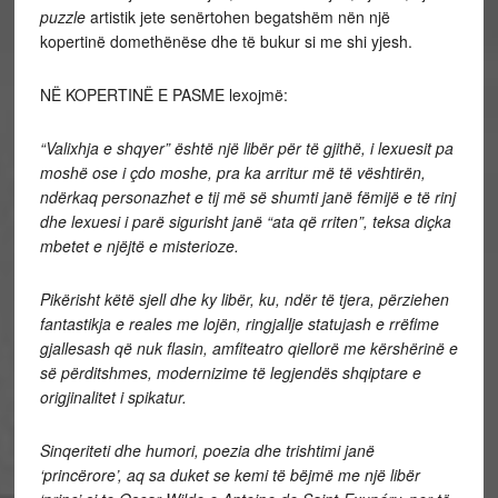
puzzle
artistik jete senërtohen begatshëm nën një
kopertinë domethënëse dhe të bukur si me shi yjesh.
NË KOPERTINË E PASME lexojmë:
“Valixhja e shqyer” është një libër për të gjithë, i lexuesit pa
moshë ose i çdo moshe, pra ka arritur më të vështirën,
ndërkaq personazhet e tij më së shumti janë fëmijë e të rinj
dhe lexuesi i parë sigurisht janë “ata që rriten”, teksa diçka
mbetet e njëjtë e misterioze.
Pikërisht këtë sjell dhe ky libër, ku, ndër të tjera, përziehen
fantastikja e reales me lojën, ringjallje statujash e rrëfime
gjallesash që nuk flasin, amfiteatro qiellorë me kërshërinë e
së përditshmes, modernizime të legjendës shqiptare e
origjinalitet i spikatur.
Sinqeriteti dhe humori, poezia dhe trishtimi janë
‘princërore’, aq sa duket se kemi të bëjmë me një libër