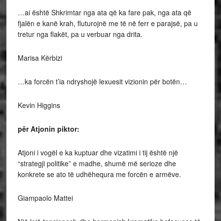
…ai është Shkrimtar nga ata që ka fare pak, nga ata që
fjalën e kanë krah, fluturojnë me të në ferr e parajsë, pa u
tretur nga flakët, pa u verbuar nga drita.
Marisa Kërbizi
…ka forcën t’ia ndryshojë lexuesit vizionin për botën…
Kevin Higgins
për Atjonin piktor:
Atjoni i vogël e ka kuptuar dhe vizatimi i tij është një
“strategji politike” e madhe, shumë më serioze dhe
konkrete se ato të udhëhequra me forcën e armëve.
Giampaolo Mattei