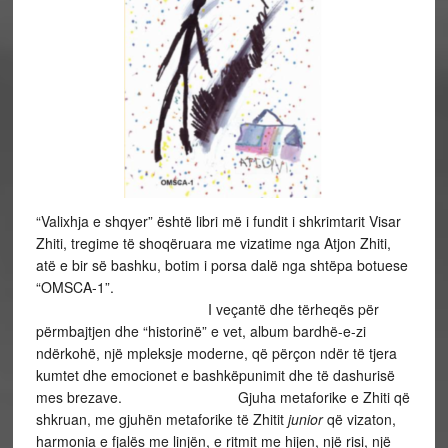
“Valixhja e shqyer” është libri më i fundit i shkrimtarit Visar
Zhiti, tregime të shoqëruara me vizatime nga Atjon Zhiti,
atë e bir së bashku, botim i porsa dalë nga shtëpa botuese
“OMSCA-1”.
I veçantë dhe tërheqës për
përmbajtjen dhe “historinë” e vet, album bardhë-e-zi
ndërkohë, një mpleksje moderne, që përçon ndër të tjera
kumtet dhe emocionet e bashkëpunimit dhe të dashurisë
mes brezave. Gjuha metaforike e Zhiti që
shkruan, me gjuhën metaforike të Zhitit
junior
që vizaton,
harmonia e fjalës me linjën, e ritmit me hijen, një risi, një