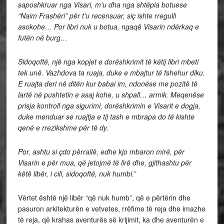
saposhkruar nga Visari, m’u dha nga shtëpia botuese
“Naim Frashëri” për t’u recensuar, siç ishte rregulli
asokohe… Por libri nuk u botua, ngaqë Visarin ndërkaq e
futën në burg…
Sidoqoftë, një nga kopjet e dorëshkrimit të këtij libri mbeti
tek unë. Vazhdova ta ruaja, duke e mbajtur të fshehur diku.
E ruajta deri në ditën kur babai im, ndonëse me pozitë të
lartë në pushtetin e asaj kohe, u shpall… armik. Meqenëse
prisja kontroll nga sigurimi, dorëshkrimin e Visarit e dogja,
duke menduar se ruajtja e tij tash e mbrapa do të kishte
qenë e rrezikshme për të dy.
Por, ashtu si çdo përrallë, edhe kjo mbaron mirë, për
Visarin e për mua, që jetojmë të lirë dhe, gjithashtu për
këtë libër, i cili, sidoqoftë, nuk humbi.”
Vërtet është një libër “që nuk humb”, që e përtërin dhe
pasuron arkitekturën e vetvetes, rrëfime të reja dhe imazhe
të reja, që krahas aventurës së krijimit, ka dhe aventurën e