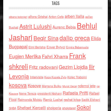
TAGS
arben llalla
alfons Grishaj
Anton Cefa
asllan
albano kolonjari
Behlul
Astrit Lulushi
Aurenc Bebja
Bushati
Jashari
dalip greca
Beqir Sina
Elida
Buçpapaj
Enver Bytyci
Elmi Berisha
Ermira Babamusta
Frank
Eugjen Merlika
Fahri Xharra
shkreli
Ilir
Gezim Llojdia
Fritz radovani
Levonja
Interviste
Kolec Traboini
Keze Kozeta Zylo
kosova
Kosove
nderroi jete
Marjana Bulku
ne
Murat Gecaj
Rafaela Prifti
Rafael
Nene Tereza
Kosove
presidenti Nishani
Floqi
Raimonda Moisiu
Ramiz Lushaj
reshat kripa
Sadik Elshani
Sokol
Shefqet Kercelli
shqiperia
shqiptaret
SHBA