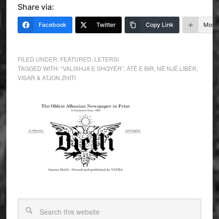
Share via:
Facebook
Twitter
Copy Link
More
FILED UNDER:
FEATURED
,
LETERSI
TAGGED WITH:
“VALIXHJA E SHQYER”
,
ATË E BIR
,
NË NJË LIBËR
,
VISAR & ATJON ZHITI