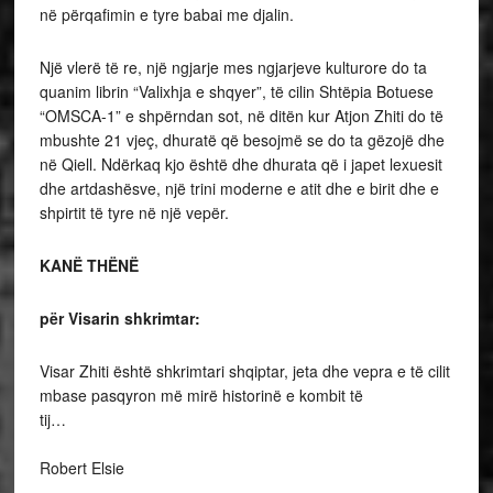
në përqafimin e tyre babai me djalin.
Një vlerë të re, një ngjarje mes ngjarjeve kulturore do ta
quanim librin “Valixhja e shqyer”, të cilin Shtëpia Botuese
“OMSCA-1” e shpërndan sot, në ditën kur Atjon Zhiti do të
mbushte 21 vjeç, dhuratë që besojmë se do ta gëzojë dhe
në Qiell. Ndërkaq kjo është dhe dhurata që i japet lexuesit
dhe artdashësve, një trini moderne e atit dhe e birit dhe e
shpirtit të tyre në një vepër.
KANË THËNË
për Visarin shkrimtar:
Visar Zhiti është shkrimtari shqiptar, jeta dhe vepra e të cilit
mbase pasqyron më mirë historinë e kombit të
tij…
Robert Elsie