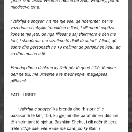
‘princ’ si te Oscar Wilde e Antoine de Saint-Exup
éry
, por të
mjediseve tona.
“Valixhja e shqyer” nis me një ese, që ndërpritet, për të
vazhduar si mbyllje tronditëse e librit, i cili mbart copëza
kohe të një jete, që nga fillesat e saj shkrimore e deri më
tani, i shoqëruar me vizatime të djalit të autorit, Atjoni, që
është dhe personazh në 19 rrëfimet që përfshihen këtu, aq
sa dhe mosha e tij.
Prandaj dhe u rishkrua ky libër për të qenë i tillë, fëminor
deri në trill, me urtësinë e të mëdhenjve, magjepsës
gjithsesi.
FATI I LIBRIT:
“
Valixhja e shqyer”
ka brenda dhe “historinë” e
pazakontë të këtij libri, ku gjejmë dhe parathënien-dëshmi
të shkrimtarit të njohur, Bashkim Shehu, i cili ndër të tjera
rrëfen:
“Një ditë, vite e vite më parë, po ky libër, i