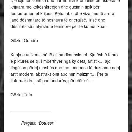
Një lojë tensionesh dhe harmonish kromatike befasuese të
krijuara me kokëshkrepjen dhe guximin tipik për
temperamentet krijues. Këto tablo dhe vizatime të arrira
janë dëshmitare të heshtura të energjisë, lirisë dhe
dëshirës së natyrshme fëminore për të komunikuar.
Gëzim Qendro
Kapja e universit në të gjitha dimensionet. Kjo është fabula
e pikturës së tij. I mbërthyer nga ky detaj artistik… ajo
tingëllon përtej moshës dhe me tendenca të dukshme ndaj
artit modern, abstraksionit apo minimalizmit… Për të
fluturuar drejt së pamundurës, përjetësisë…
Gëzim Tafa
_________________
Përgatiti “Botuesi”