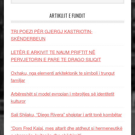
ARTIKUJT E FUNDIT
TRI POEZI PËR GJERGJ KASTRIOTIN-
SKËNDERBEUN
LETËR E ARKIVIT TE NAUM PRIFTIT NË
PERVJETORIN E PARE TE DRAGO SILIQIT
Oxhaku, nga elementi arkitektonik te simboli i trungut
familjar
Arbëreshët si model evropian i mbrojtjes së identitetit
kulturor
Sali Shijaku, “Diego Rivera” shqiptar i artit tonë kombëtar
“Dom Fred Kalaj, mes altarit dhe atdheut si hermeneutikë