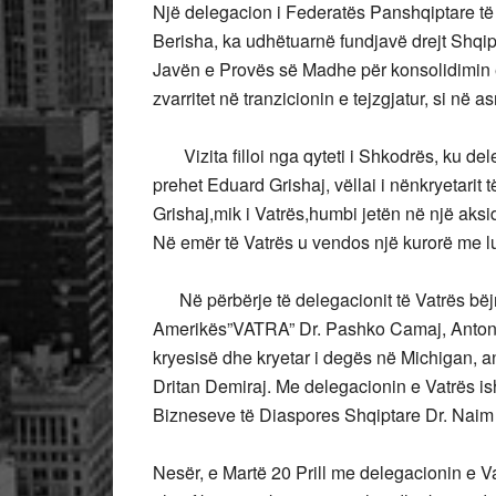
Një delegacion i Federatës Panshqiptare të
Berisha, ka udhëtuarnë fundjavë drejt Shqi
Javën e Provës së Madhe për konsolidimin e
zvarritet në tranzicionin e tejzgjatur, si në a
Vizita filloi nga qyteti i Shkodrës, ku delega
prehet Eduard Grishaj, vëllai i nënkryetarit 
Grishaj,mik i Vatrës,humbi jetën në një ak
Në emër të Vatrës u vendos një kurorë me lu
Në përbërje të delegacionit të Vatrës bëjn
Amerikës”VATRA” Dr. Pashko Camaj, Anton R
kryesisë dhe kryetar i degës në Michigan, anë
Dritan Demiraj. Me delegacionin e Vatrës ish
Bizneseve të Diaspores Shqiptare Dr. Naim
Nesër, e Martë 20 Prill me delegacionin e V