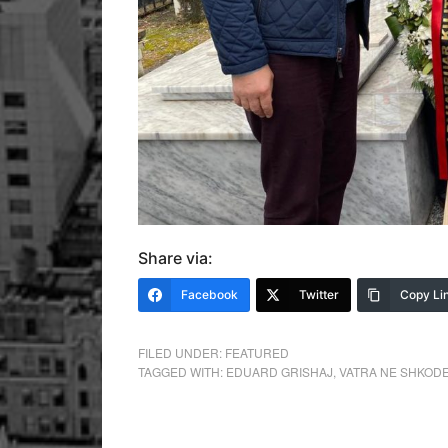
Share via:
Facebook
Twitter
Copy Li
FILED UNDER:
FEATURED
TAGGED WITH:
EDUARD GRISHAJ
,
VATRA NE SHKOD