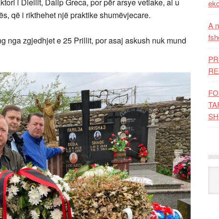
tori i Diellit, Dalip Greca, por për arsye vetiake, ai u
eko
ës, që i rikthehet një praktike shumëvjecare.
A n
fsh
nga zgjedhjet e 25 Prillit, por asaj askush nuk mund
PR
RE
FO
TA
SH
Kat