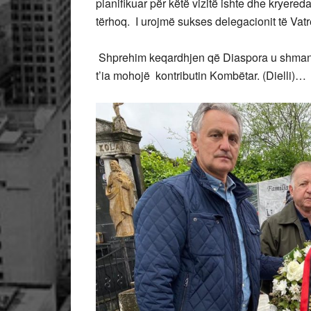
planifikuar për këtë vizitë ishte dhe kryeredak
tërhoq. I urojmë sukses delegacionit të Vatr
Shprehim keqardhjen që Diaspora u shmang 
t’ia mohojë kontributin Kombëtar. (Dielli)…