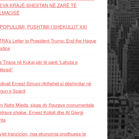
EVA KRAJË-SHESTAN NË ZARË TË
LMACISË
POPULLIMI, PUSHTIMI I SHEKULLIT XXI
RA’s Letter to President Trump: End the Hague
ustice
 Tirana në Kukaj për të parë “Lahuta e
ësisë”
dinali Ernest Simoni rikthehet si dëshmitar në
gun e Spaçit
 Ndre Mjeda, sipas dy figurave monumentale
letrave shqipe, Ernest Koliqit dhe At Gjergj
hta
vjet tranzicion, nga ekonomia prodhuese te