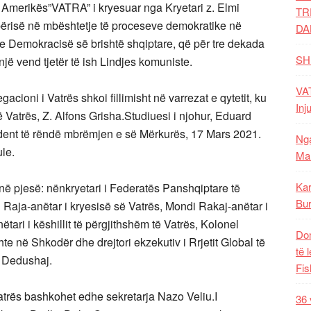
 Amerikës”VATRA” i kryesuar nga Kryetari z. Elmi
TR
përisë në mbështetje të proceseve demokratike në
DA
 Demokracisë së brishtë shqiptare, që për tre dekada
SH
snjë vend tjetër të ish Lindjes komuniste.
VAT
cioni i Vatrës shkoi fillimisht në varrezat e qytetit, ku
Inj
të Vatrës, Z. Alfons Grisha.Studiuesi i njohur, Eduard
sident të rëndë mbrëmjen e së Mërkurës, 17 Mars 2021.
Nga
le.
Mal
Kar
ë pjesë: nënkryetari i Federatës Panshqiptare të
Bur
aja-anëtar i kryesisë së Vatrës, Mondi Rakaj-anëtar i
tari i këshillit të përgjithshëm të Vatrës, Kolonel
Dom
te në Shkodër dhe drejtori ekzekutiv i Rrjetit Global të
të 
 Dedushaj.
Fis
atrës bashkohet edhe sekretarja Nazo Veliu.I
36 