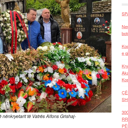
SP
New
bot
Kod
e g
Kry
Aka
Ko
ÇË
SH
30
ë nënkryetarit të Vatrës Alfons Grishaj-
RR
PË