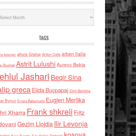
iv
TAGS
arben llalla
alfons Grishaj
Anton Cefa
no kolonjari
Astrit Lulushi
Aurenc Bebja
an Bushati
ehlul Jashari
Beqir Sina
alip greca
Elida Buçpapaj
Elmi Berisha
Eugjen Merlika
er Bytyci
Ermira Babamusta
Frank shkreli
hri Xharra
Fritz
Ilir Levonja
Gezim Llojdia
dovani
kosova
rviste
Kolec Traboini
Keze Kozeta Zylo