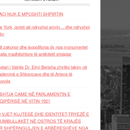
AÇI NUK E MPOSHTI SHPIRTIN
 York, qyteti që ndryshoi emrin… dhe ndryshoi
ën
i zakonor dhe isopolifonia dy nga monumentet
jalla madhështore të antikitetit shqiptar
etari i Vatrës Dr. Elmi Berisha zhvilloi takim në
deminë e Shkencave dhe të Arteve të
sovës
SHTJA ÇAME NË PARLAMENTIN E
QIPËRISË NË VITIN 1921
0 VJET KUJTESË DHE IDENTITET-TRYEZË E
UMBULLAKËT NË OSTROS TË KRAJËS
R SHPËRNGULJEN E ARBËRESHËVE NGA