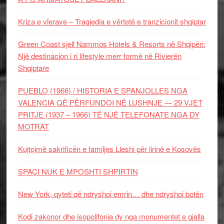
Kriza e vlerave – Tragjedia e vërtetë e tranzicionit shqiptar
Green Coast sjell Nammos Hotels & Resorts në Shqipëri:
Një destinacion i ri lifestyle merr formë në Rivierën
Shqiptare
PUEBLO (1966) / HISTORIA E SPANJOLLES NGA
VALENCIA QË PËRFUNDOI NË LUSHNJE — 29 VJET
PRITJE (1937 – 1966) TË NJË TELEFONATE NGA DY
MOTRAT
Kujtojmë sakrificën e familjes Lleshi për lirinë e Kosovës
SPAÇI NUK E MPOSHTI SHPIRTIN
New York, qyteti që ndryshoi emrin… dhe ndryshoi botën
Kodi zakonor dhe isopolifonia dy nga monumentet e gjalla