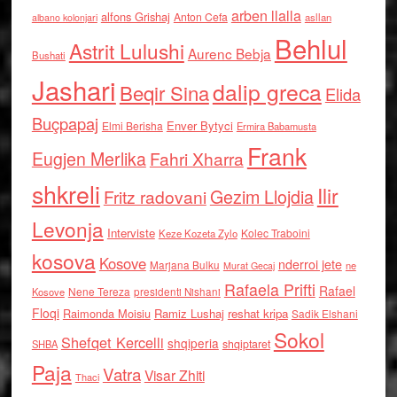
arben llalla
alfons Grishaj
Anton Cefa
asllan
albano kolonjari
Behlul
Astrit Lulushi
Aurenc Bebja
Bushati
Jashari
dalip greca
Beqir Sina
Elida
Buçpapaj
Enver Bytyci
Elmi Berisha
Ermira Babamusta
Frank
Eugjen Merlika
Fahri Xharra
shkreli
Ilir
Gezim Llojdia
Fritz radovani
Levonja
Interviste
Kolec Traboini
Keze Kozeta Zylo
kosova
Kosove
nderroi jete
Marjana Bulku
ne
Murat Gecaj
Rafaela Prifti
Rafael
Nene Tereza
Kosove
presidenti Nishani
Floqi
Raimonda Moisiu
Ramiz Lushaj
reshat kripa
Sadik Elshani
Sokol
Shefqet Kercelli
shqiperia
shqiptaret
SHBA
Paja
Vatra
Visar Zhiti
Thaci