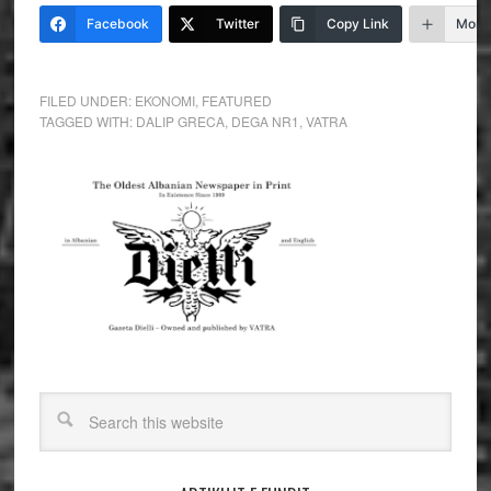
Facebook
Twitter
Copy Link
More
FILED UNDER:
EKONOMI
,
FEATURED
TAGGED WITH:
DALIP GRECA
,
DEGA NR1
,
VATRA