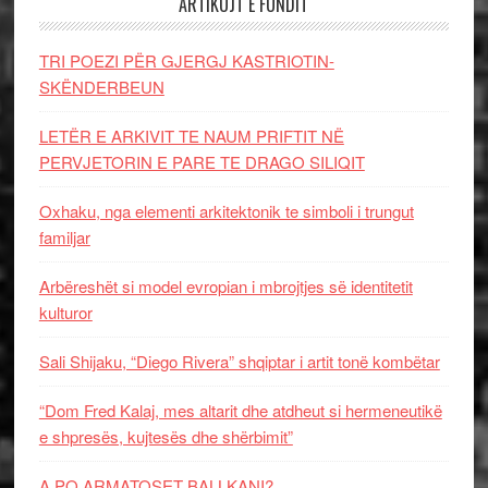
ARTIKUJT E FUNDIT
TRI POEZI PËR GJERGJ KASTRIOTIN-
SKËNDERBEUN
LETËR E ARKIVIT TE NAUM PRIFTIT NË
PERVJETORIN E PARE TE DRAGO SILIQIT
Oxhaku, nga elementi arkitektonik te simboli i trungut
familjar
Arbëreshët si model evropian i mbrojtjes së identitetit
kulturor
Sali Shijaku, “Diego Rivera” shqiptar i artit tonë kombëtar
“Dom Fred Kalaj, mes altarit dhe atdheut si hermeneutikë
e shpresës, kujtesës dhe shërbimit”
A PO ARMATOSET BALLKANI?