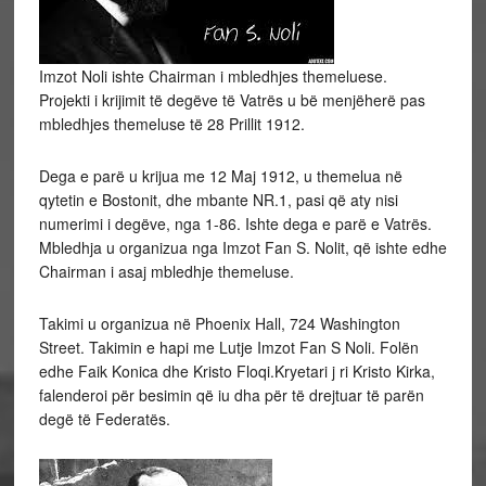
Imzot Noli ishte Chairman i mbledhjes themeluese.
Projekti i krijimit të degëve të Vatrës u bë menjëherë pas
mbledhjes themeluse të 28 Prillit 1912.
Dega e parë u krijua me 12 Maj 1912, u themelua në
qytetin e Bostonit, dhe mbante NR.1, pasi që aty nisi
numerimi i degëve, nga 1-86. Ishte dega e parë e Vatrës.
Mbledhja u organizua nga Imzot Fan S. Nolit, që ishte edhe
Chairman i asaj mbledhje themeluse.
Takimi u organizua në Phoenix Hall, 724 Washington
Street. Takimin e hapi me Lutje Imzot Fan S Noli. Folën
edhe Faik Konica dhe Kristo Floqi.Kryetari j ri Kristo Kirka,
falenderoi për besimin që iu dha për të drejtuar të parën
degë të Federatës.