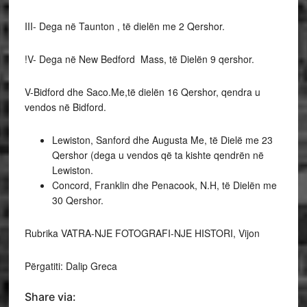
III- Dega në Taunton , të dielën me 2 Qershor.
!V- Dega në New Bedford Mass, të Dielën 9 qershor.
V-Bidford dhe Saco.Me,të dielën 16 Qershor, qendra u
vendos në Bidford.
Lewiston, Sanford dhe Augusta Me, të Dielë me 23
Qershor (dega u vendos që ta kishte qendrën në
Lewiston.
Concord, Franklin dhe Penacook, N.H, të Dielën me
30 Qershor.
Rubrika VATRA-NJE FOTOGRAFI-NJE HISTORI, Vijon
Përgatiti: Dalip Greca
Share via: