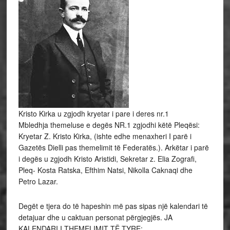
Kristo Kirka u zgjodh kryetar i pare i deres nr.1
Mbledhja themeluse e degës NR.1 zgjodhi këtë Pleqësi:
Kryetar Z. Kristo Kirka, (ishte edhe menaxheri I parë i
Gazetës Dielli pas themelimit të Federatës.). Arkëtar i parë
i degës u zgjodh Kristo Aristidi, Sekretar z. Elia Zografi,
Pleq- Kosta Ratska, Efthim Natsi, Nikolla Caknaqi dhe
Petro Lazar.
Degët e tjera do të hapeshin më pas sipas një kalendari të
detajuar dhe u caktuan personat përgjegjës. JA
KALENDARI I THEMELIMIT TË TYRE: