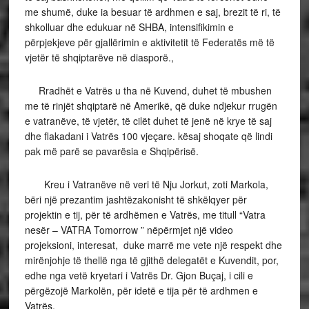
me shumë, duke ia besuar të ardhmen e saj, brezit të ri, të
shkolluar dhe edukuar në SHBA, intensifikimin e
përpjekjeve për gjallërimin e aktivitetit të Federatës më të
vjetër të shqiptarëve në diasporë.,
Rradhët e Vatrës u tha në Kuvend, duhet të mbushen
me të rinjët shqiptarë në Amerikë, që duke ndjekur rrugën
e vatranëve, të vjetër, të cilët duhet të jenë në krye të saj
dhe flakadani i Vatrës 100 vjeçare. kësaj shoqate që lindi
pak më parë se pavarësia e Shqipërisë.
Kreu i Vatranëve në veri të Nju Jorkut, zoti Markola,
bëri një prezantim jashtëzakonisht të shkëlqyer për
projektin e tij, për të ardhëmen e Vatrës, me titull “Vatra
nesër – VATRA Tomorrow ” nëpërmjet një video
projeksioni, interesat, duke marrë me vete një respekt dhe
mirënjohje të thellë nga të gjithë delegatët e Kuvendit, por,
edhe nga vetë kryetari i Vatrës Dr. Gjon Buçaj, i cili e
përgëzojë Markolën, për idetë e tija për të ardhmen e
Vatrës.