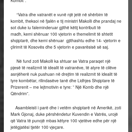
Kombit”.
“Vatra dhe vatranët e vunë një jetë në shërbim të
kombit, theksoi në fjalën e tij ministri Makolli dhe prandaj ne
sot duke iu faleminderuar gjithë këtij kontributi të
madh, kemi shënuar 100 vjetorin e themelimit të shtetit
shqiptarë, dhe kemi shënuar gjithashtu edhe 14- vjetorin e
çlirimit të Kosovës dhe 5 vjetorin e pavarësisë së saj.
Në fund zoti Makolli ka shtuar se Vatra paraqet një
pjesë të realizmit të idealit të vatranëve, të atyre të cilëve
asnjëherë nuk pushuan në drejtim të realizmit të idealit të
tyre kombëtar, rilindasëve tanë dhe Lidhjes Shqiptare të
Prizerenit – me lejtmotivin e tyre: ” Një Komb dhe një
Qëndrim”.
Asambleisti i parë dhe i vetëm shqiptarë në Amerikë, zoti
Mark Gjonaj, duke përshëndetur Kuvendin e Vatrës, urojë
që Vatra të punojë mbas këtyre 100 vjetëve edhe për një
jetëgjatësi tjetër 100 vjeçare.