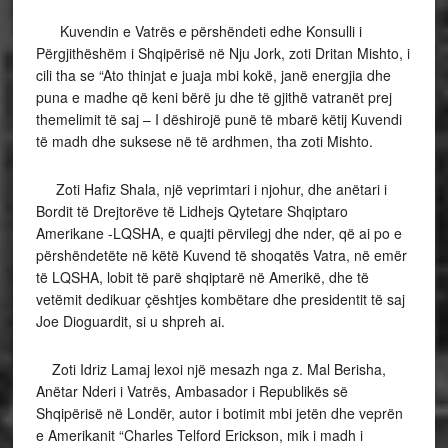
Kuvendin e Vatrës e përshëndeti edhe Konsulli i
Përgjithëshëm i Shqipërisë në Nju Jork, zoti Dritan Mishto, i
cili tha se “Ato thinjat e juaja mbi kokë, janë energjia dhe
puna e madhe që keni bërë ju dhe të gjithë vatranët prej
themelimit të saj – I dëshirojë punë të mbarë këtij Kuvendi
të madh dhe suksese në të ardhmen, tha zoti Mishto.
Zoti Hafiz Shala, një veprimtari i njohur, dhe anëtari i
Bordit të Drejtorëve të Lidhejs Qytetare Shqiptaro
Amerikane -LQSHA, e quajti përvilegj dhe nder, që ai po e
përshëndetëte në këtë Kuvend të shoqatës Vatra, në emër
të LQSHA, lobit të parë shqiptarë në Amerikë, dhe të
vetëmit dedikuar çështjes kombëtare dhe presidentit të saj
Joe Dioguardit, si u shpreh ai.
Zoti Idriz Lamaj lexoi një mesazh nga z. Mal Berisha,
Anëtar Nderi i Vatrës, Ambasador i Republikës së
Shqipërisë në Londër, autor i botimit mbi jetën dhe veprën
e Amerikanit “Charles Telford Erickson, mik i madh i