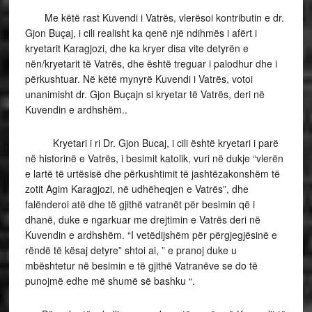
Me këtë rast Kuvendi i Vatrës, vlerësoi kontributin e dr.
Gjon Buçaj, i cili realisht ka qenë një ndihmës i afërt i
kryetarit Karagjozi, dhe ka kryer disa vite detyrën e
nën/kryetarit të Vatrës, dhe është treguar i palodhur dhe i
përkushtuar. Në këtë mynyrë Kuvendi i Vatrës, votoi
unanimisht dr. Gjon Buçajn si kryetar të Vatrës, deri në
Kuvendin e ardhshëm..
Kryetari i ri Dr. Gjon Bucaj, i cili është kryetari i parë
në historinë e Vatrës, i besimit katolik, vuri në dukje “vlerën
e lartë të urtësisë dhe përkushtimit të jashtëzakonshëm të
zotit Agim Karagjozi, në udhëheqjen e Vatrës”, dhe
falënderoi atë dhe të gjithë vatranët për besimin që i
dhanë, duke e ngarkuar me drejtimin e Vatrës deri në
Kuvendin e ardhshëm. “I vetëdijshëm për përgjegjësinë e
rëndë të kësaj detyre” shtoi ai, ” e pranoj duke u
mbështetur në besimin e të gjithë Vatranëve se do të
punojmë edhe më shumë së bashku “.