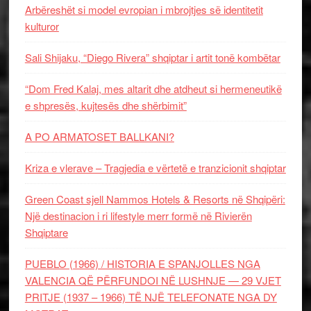
Arbëreshët si model evropian i mbrojtjes së identitetit
kulturor
Sali Shijaku, “Diego Rivera” shqiptar i artit tonë kombëtar
“Dom Fred Kalaj, mes altarit dhe atdheut si hermeneutikë
e shpresës, kujtesës dhe shërbimit”
A PO ARMATOSET BALLKANI?
Kriza e vlerave – Tragjedia e vërtetë e tranzicionit shqiptar
Green Coast sjell Nammos Hotels & Resorts në Shqipëri:
Një destinacion i ri lifestyle merr formë në Rivierën
Shqiptare
PUEBLO (1966) / HISTORIA E SPANJOLLES NGA
VALENCIA QË PËRFUNDOI NË LUSHNJE — 29 VJET
PRITJE (1937 – 1966) TË NJË TELEFONATE NGA DY