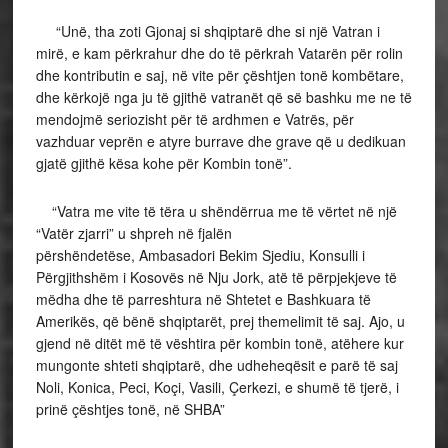
“Unë, tha zoti Gjonaj si shqiptarë dhe si një Vatran i
mirë, e kam përkrahur dhe do të përkrah Vatarën për rolin
dhe kontributin e saj, në vite për çështjen tonë kombëtare,
dhe kërkojë nga ju të gjithë vatranët që së bashku me ne të
mendojmë seriozisht për të ardhmen e Vatrës, për
vazhduar veprën e atyre burrave dhe grave që u dedikuan
gjatë gjithë kësa kohe për Kombin tonë”.
“Vatra me vite të tëra u shëndërrua me të vërtet në një
“Vatër zjarri” u shpreh në fjalën
përshëndetëse, Ambasadori Bekim Sjediu, Konsulli i
Përgjithshëm i Kosovës në Nju Jork, atë të përpjekjeve të
mëdha dhe të parreshtura në Shtetet e Bashkuara të
Amerikës, që bënë shqiptarët, prej themelimit të saj. Ajo, u
gjend në ditët më të vështira për kombin tonë, atëhere kur
mungonte shteti shqiptarë, dhe udheheqësit e parë të saj
Noli, Konica, Peci, Koçi, Vasili, Çerkezi, e shumë të tjerë, i
prinë çështjes tonë, në SHBA”