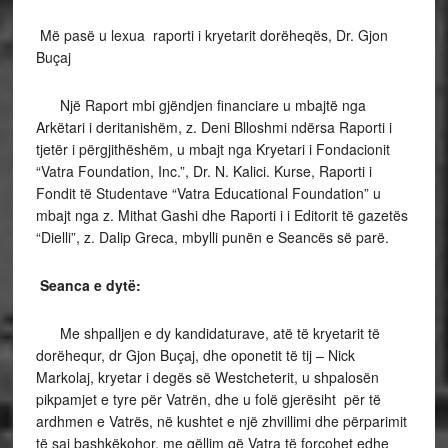
Më pasë u lexua raporti i kryetarit dorëheqës, Dr. Gjon
Buçaj
Një Raport mbi gjëndjen financiare u mbajtë nga
Arkëtari i deritanishëm, z. Deni Blloshmi ndërsa Raporti i
tjetër i përgjithëshëm, u mbajt nga Kryetari i Fondacionit
“Vatra Foundation, Inc.”, Dr. N. Kalici. Kurse, Raporti i
Fondit të Studentave “Vatra Educational Foundation” u
mbajt nga z. Mithat Gashi dhe Raporti i i Editorit të gazetës
“Dielli”, z. Dalip Greca, mbylli punën e Seancës së parë.
Seanca e dytë:
Me shpalljen e dy kandidaturave, atë të kryetarit të
dorëhequr, dr Gjon Buçaj, dhe oponetit të tij – Nick
Markolaj, kryetar i degës së Westcheterit, u shpalosën
pikpamjet e tyre për Vatrën, dhe u folë gjerësiht për të
ardhmen e Vatrës, në kushtet e një zhvillimi dhe përparimit
të saj bashkëkohor, me qëllim që Vatra të forcohet edhe