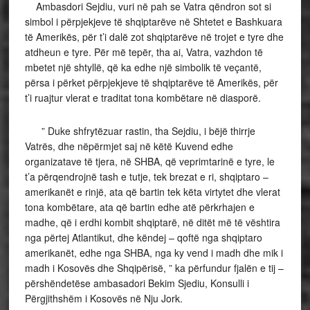
Ambasdori Sejdiu, vuri në pah se Vatra qëndron sot si
simbol i përpjekjeve të shqiptarëve në Shtetet e Bashkuara
të Amerikës, për t’i dalë zot shqiptarëve në trojet e tyre dhe
atdheun e tyre. Për më tepër, tha ai, Vatra, vazhdon të
mbetet një shtyllë, që ka edhe një simbolik të veçantë,
përsa i përket përpjekjeve të shqiptarëve të Amerikës, për
t’i ruajtur vlerat e traditat tona kombëtare në diasporë.
” Duke shfrytëzuar rastin, tha Sejdiu, i bëjë thirrje
Vatrës, dhe nëpërmjet saj në këtë Kuvend edhe
organizatave të tjera, në SHBA, që veprimtarinë e tyre, le
t’a përqendrojnë tash e tutje, tek brezat e ri, shqiptaro –
amerikanët e rinjë, ata që bartin tek këta virtytet dhe vlerat
tona kombëtare, ata që bartin edhe atë përkrhajen e
madhe, që i erdhi kombit shqiptarë, në ditët më të vështira
nga përtej Atlantikut, dhe këndej – qoftë nga shqiptaro
amerikanët, edhe nga SHBA, nga ky vend i madh dhe mik i
madh i Kosovës dhe Shqipërisë, ” ka përfundur fjalën e tij –
përshëndetëse ambasadori Bekim Sjediu, Konsulli i
Përgjithshëm i Kosovës në Nju Jork.