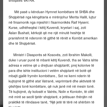
shoqatës VATRA.
Më pasë u kënduan Hymnet kombëtare të SHBA dhe
Shqipërisë nga këngëtaria e mirënjohur Merita Halili, lujtur
në firsamonik nga mjeshtri i fisarmonikës Raif Hyseni.
Kurse, udhëheqësi i këtij Kuvendi, kryetari i saj, zoti
Aslan Bushati, kërkojë që me një minutë heshtje të
pranishmit të nderonin të gjithë të rënët e Kombit amerikan
dhe të Shqipërisë.
Ministri i Diasporës së Kosovës, zoti Ibrahim Makolli,
duke i uruar punë të mbarë këtij Kuvendi, tha se Vatra ishte
adresa e vetme që u drejtuan shqiptarët, prej kolonive të
para dhe ishte institucioni i vetëm shqiptarë në botë që
mbajti gjallë frymën kombëtare., Sot ne kemi nderin të
kujtojmë të gjithë atat Vatranë, veprimtarë dhe aktivistë të
çështjes tonë kombëtare, që nuk janë më në mesin tonë.
Të kujtojmë, dy kolosët e Vatrës, Nolin e Konicën, të cilët
më mirë se secili tjetër shqiptarë, e jetësuan thënjën në
praktikë të rilindasve tanë, “Një jetë të tërë në shërbim të