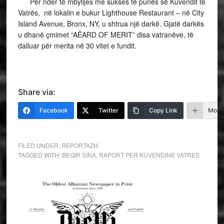
Për nder të mbylljes me sukses të punës së Kuvendit të
Vatrës, në lokalin e bukur Lighthouse Restaurant – në City
Island Avenue, Bronx, NY, u shtrua një darkë. Gjatë darkës
u dhanë çmimet “AËARD OF MERIT” disa vatranëve, të
dalluar për merita në 30 vitet e fundit.
Share via:
Facebook
Twitter
Copy Link
More
FILED UNDER:
REPORTAZH
TAGGED WITH:
BEQIR SINA
,
RAPORT PER KUVENDINE VATRES