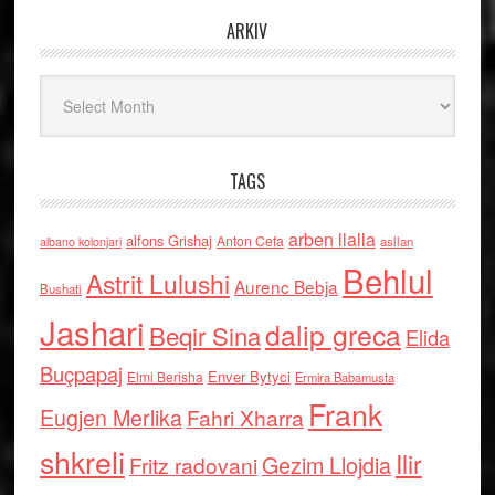
ARKIV
Arkiv
TAGS
arben llalla
alfons Grishaj
Anton Cefa
asllan
albano kolonjari
Behlul
Astrit Lulushi
Aurenc Bebja
Bushati
Jashari
dalip greca
Beqir Sina
Elida
Buçpapaj
Enver Bytyci
Elmi Berisha
Ermira Babamusta
Frank
Eugjen Merlika
Fahri Xharra
shkreli
Ilir
Gezim Llojdia
Fritz radovani