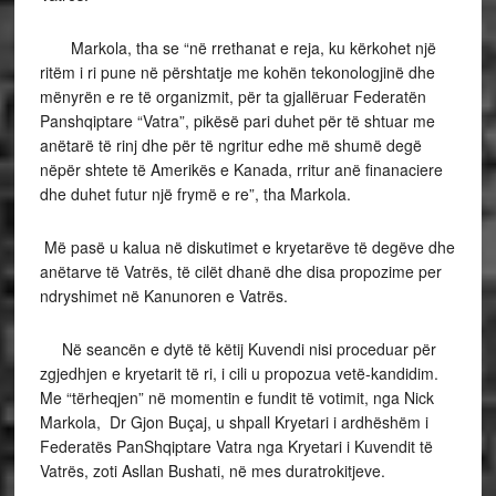
Markola, tha se “në rrethanat e reja, ku kërkohet një
ritëm i ri pune në përshtatje me kohën tekonologjinë dhe
mënyrën e re të organizmit, për ta gjallëruar Federatën
Panshqiptare “Vatra”, pikësë pari duhet për të shtuar me
anëtarë të rinj dhe për të ngritur edhe më shumë degë
nëpër shtete të Amerikës e Kanada, rritur anë finanaciere
dhe duhet futur një frymë e re”, tha Markola.
Më pasë u kalua në diskutimet e kryetarëve të degëve dhe
anëtarve të Vatrës, të cilët dhanë dhe disa propozime per
ndryshimet në Kanunoren e Vatrës.
Në seancën e dytë të këtij Kuvendi nisi proceduar për
zgjedhjen e kryetarit të ri, i cili u propozua vetë-kandidim.
Me “tërheqjen” në momentin e fundit të votimit, nga Nick
Markola, Dr Gjon Buçaj, u shpall Kryetari i ardhëshëm i
Federatës PanShqiptare Vatra nga Kryetari i Kuvendit të
Vatrës, zoti Asllan Bushati, në mes duratrokitjeve.