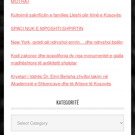
MOTRAT
Kujtojmë sakrificën e familjes Lleshi për lirinë e Kosovës
SPAÇI NUK E MPOSHTI SHPIRTIN
New York, qyteti që ndryshoi emrin… dhe ndryshoi botën
Kodi zakonor dhe isopolifonia dy nga monumentet e gjalla
madhështore të antikitetit shqiptar
Kryetari i Vatrës Dr. Elmi Berisha zhvilloi takim në
Akademinë e Shkencave dhe të Arteve të Kosovës
KATEGORITË
Kategoritë