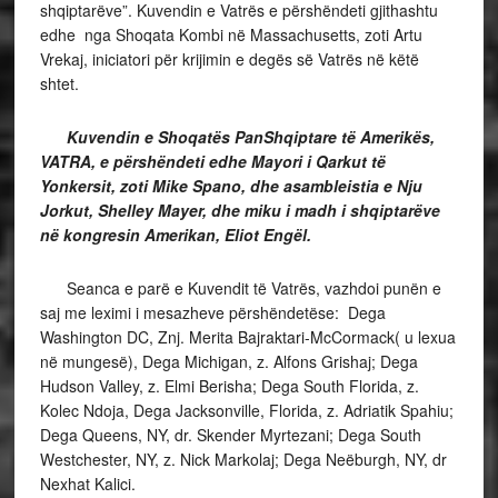
shqiptarëve”. Kuvendin e Vatrës e përshëndeti gjithashtu
edhe nga Shoqata Kombi në Massachusetts, zoti Artu
Vrekaj, iniciatori për krijimin e degës së Vatrës në këtë
shtet.
Kuvendin e Shoqatës PanShqiptare të Amerikës,
VATRA, e përshëndeti edhe Mayori i Qarkut të
Yonkersit, zoti Mike Spano, dhe asambleistia e Nju
Jorkut, Shelley Mayer, dhe miku i madh i shqiptarëve
në kongresin Amerikan, Eliot Engël.
Seanca e parë e Kuvendit të Vatrës, vazhdoi punën e
saj me leximi i mesazheve përshëndetëse: Dega
Washington DC, Znj. Merita Bajraktari-McCormack( u lexua
në mungesë), Dega Michigan, z. Alfons Grishaj; Dega
Hudson Valley, z. Elmi Berisha; Dega South Florida, z.
Kolec Ndoja, Dega Jacksonville, Florida, z. Adriatik Spahiu;
Dega Queens, NY, dr. Skender Myrtezani; Dega South
Westchester, NY, z. Nick Markolaj; Dega Neëburgh, NY, dr
Nexhat Kalici.