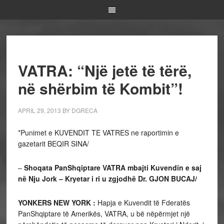
VATRA: “Një jetë të tërë,
në shërbim të Kombit”!
APRIL 29, 2013
BY
DGRECA
*Punimet e KUVENDIT TE VATRES ne raportimin e
gazetarit BEQIR SINA/
–
Shoqata PanShqiptare VATRA mbajti Kuvendin e saj
në Nju Jork – Kryetar i ri u zgjodhë Dr. GJON BUCAJ/
YONKERS NEW YORK :
Hapja e Kuvendit të Fderatës
PanShqiptare të Amerikës, VATRA, u bë nëpërmjet një