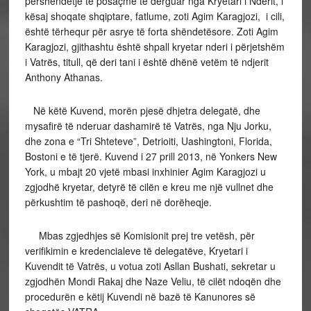
përshëndetje të posaçme të derguar nga Kryetari i Nderit, i
kësaj shoqate shqiptare, fatlume, zoti Agim Karagjozi, i cili,
është tërhequr për asrye të forta shëndetësore. Zoti Agim
Karagjozi, gjithashtu është shpall kryetar nderi i përjetshëm
i Vatrës, titull, që deri tani i është dhënë vetëm të ndjerit
Anthony Athanas.
Në këtë Kuvend, morën pjesë dhjetra delegatë, dhe
mysafirë të nderuar dashamirë të Vatrës, nga Nju Jorku,
dhe zona e “Tri Shteteve”, Detrioiti, Uashingtoni, Florida,
Bostoni e të tjerë. Kuvend i 27 prill 2013, në Yonkers New
York, u mbajt 20 vjetë mbasi inxhinier Agim Karagjozi u
zgjodhë kryetar, detyrë të cilën e kreu me një vullnet dhe
përkushtim të pashoqë, deri në dorëheqje.
Mbas zgjedhjes së Komisionit prej tre vetësh, për
verifikimin e kredencialeve të delegatëve, Kryetari i
Kuvendit të Vatrës, u votua zoti Asllan Bushati, sekretar u
zgjodhën Mondi Rakaj dhe Naze Veliu, të cilët ndoqën dhe
procedurën e këtij Kuvendi në bazë të Kanunores së