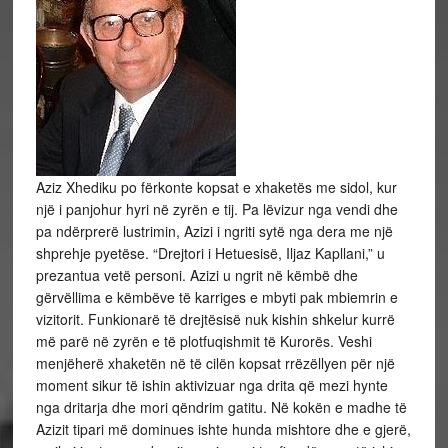
Aziz Xhediku po fërkonte kopsat e xhaketës me sidol, kur
një i panjohur hyri në zyrën e tij. Pa lëvizur nga vendi dhe
pa ndërprerë lustrimin, Azizi i ngriti sytë nga dera me një
shprehje pyetëse. “Drejtori i Hetuesisë, Iljaz Kapllani,” u
prezantua vetë personi. Azizi u ngrit në këmbë dhe
gërvëllima e këmbëve të karriges e mbyti pak mbiemrin e
vizitorit. Funkionarë të drejtësisë nuk kishin shkelur kurrë
më parë në zyrën e të plotfuqishmit të Kurorës. Veshi
menjëherë xhaketën në të cilën kopsat rrëzëllyen për një
moment sikur të ishin aktivizuar nga drita që mezi hynte
nga dritarja dhe mori qëndrim gatitu. Në kokën e madhe të
Azizit tipari më dominues ishte hunda mishtore dhe e gjerë,