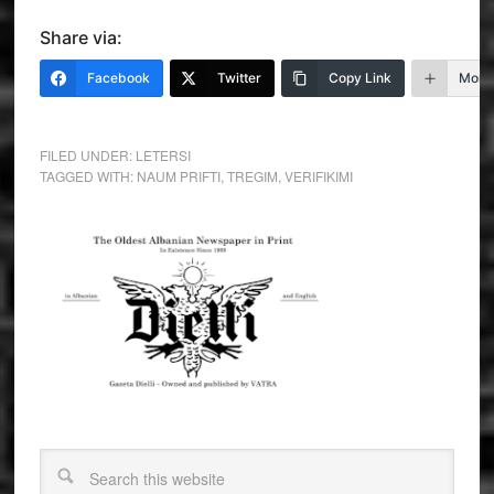
Share via:
Facebook
Twitter
Copy Link
More
FILED UNDER:
LETERSI
TAGGED WITH:
NAUM PRIFTI
,
TREGIM
,
VERIFIKIMI