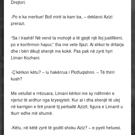
Drejtori.
-Po e ka meritue! Boll mirë ia kam ba, – deklaroi Azizi
prerazi.
“Sa i trashë! Në vend ta mohojë a të gjejë një lloj justifikimi,
po e konfirmon hapur,” tha me vete Iljazi. Ai shkoi te dritarja
dhe i bëri dikujt shenjë me kokë. Pas pak në zyrë hyri
Liman Kozhani.
-Ç’kërkon këtu? – iu hakërrua i Plotfuqishmi. – Të thirri
kush?
Me vetullat e rrëzuara, Limani kërkoi me sy ndihmën e
njeriut të ardhur nga kryeqyteti. Kur ai i dha shenjë të ulej
në karrigen e lirë pranë tij perballë Azizit, figura e Limanit u
tkurr edhe më shumë.
-Këtu, në këtë zyrë të goditi shoku Aziz? – e pyeti hetuesi.