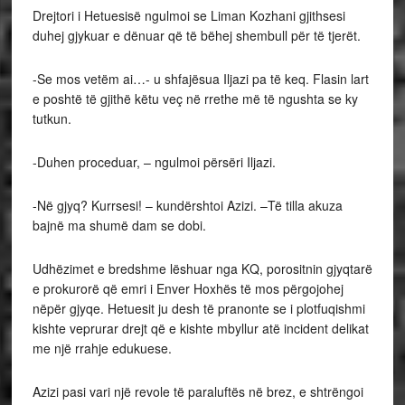
Drejtori i Hetuesisë ngulmoi se Liman Kozhani gjithsesi
duhej gjykuar e dënuar që të bëhej shembull për të tjerët.
-Se mos vetëm ai…- u shfajësua Iljazi pa të keq. Flasin lart
e poshtë të gjithë këtu veç në rrethe më të ngushta se ky
tutkun.
-Duhen proceduar, – ngulmoi përsëri Iljazi.
-Në gjyq? Kurrsesi! – kundërshtoi Azizi. –Të tilla akuza
bajnë ma shumë dam se dobi.
Udhëzimet e bredshme lëshuar nga KQ, porositnin gjyqtarë
e prokurorë që emri i Enver Hoxhës të mos përgojohej
nëpër gjyqe. Hetuesit ju desh të pranonte se i plotfuqishmi
kishte veprurar drejt që e kishte mbyllur atë incident delikat
me një rrahje edukuese.
Azizi pasi vari një revole të paraluftës në brez, e shtrëngoi