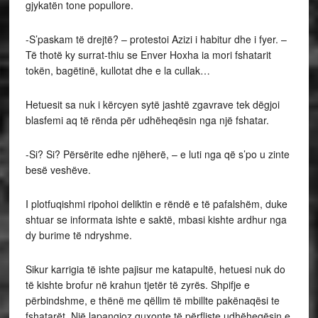
gjykatën tone popullore.
-S’paskam të drejtë? – protestoi Azizi i habitur dhe i fyer. –
Të thotë ky surrat-thiu se Enver Hoxha ia mori fshatarit
tokën, bagëtinë, kullotat dhe e la cullak…
Hetuesit sa nuk i kërcyen sytë jashtë zgavrave tek dëgjoi
blasfemi aq të rënda për udhëheqësin nga një fshatar.
-Si? Si? Përsërite edhe njëherë, – e luti nga që s’po u zinte
besë veshëve.
I plotfuqishmi ripohoi deliktin e rëndë e të pafalshëm, duke
shtuar se informata ishte e saktë, mbasi kishte ardhur nga
dy burime të ndryshme.
Sikur karrigia të ishte pajisur me katapultë, hetuesi nuk do
të kishte brofur në krahun tjetër të zyrës. Shpifje e
përbindshme, e thënë me qëllim të mbillte pakënaqësi te
fshatarët. Një lapangjoz guxonte të përfliste udhëheqësin e