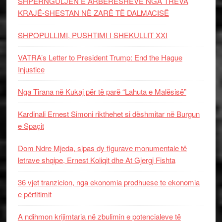
SHPËRNGULJEN E ARBËRESHËVE NGA TREVA
KRAJË-SHESTAN NË ZARË TË DALMACISË
SHPOPULLIMI, PUSHTIMI I SHEKULLIT XXI
VATRA’s Letter to President Trump: End the Hague
Injustice
Nga Tirana në Kukaj për të parë “Lahuta e Malësisë”
Kardinali Ernest Simoni rikthehet si dëshmitar në Burgun
e Spaçit
Dom Ndre Mjeda, sipas dy figurave monumentale të
letrave shqipe, Ernest Koliqit dhe At Gjergj Fishta
36 vjet tranzicion, nga ekonomia prodhuese te ekonomia
e përfitimit
A ndihmon krijimtaria në zbulimin e potencialeve të