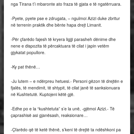
nga Tirana t’i mbaronte ato fraza të gjata e të ngatërruara.
-Pyete, pyete pse e zdrugata, – ngulmoi Azizi duke zbritur
në terrenin praktik dhe bënte hapa drejt Limanit.
-Për çfarëdo fajesh të kryera ligjji parasheh dënime dhe
nene e dispozita të përcaktuara të cilat i japin vetëm
gjykatat popullore.
-Ky pat thënë…
-Ju lutem – e ndërpreu hetuesi.- Personi gëzon të drejtën e
fjalës, të mendimit, të shtypit, të cilat janë të sanksionuara
në Kushtetutë. Kuptojeni këtë gjë.
-Edhe po e la “kushtetuta” s’e la unë, -gjëmoi Azizi.- Të
çaprashisë asi gjanësash, reaksionare…
-Çfarëdo që të ketë thënë, s’keni të drejtë ta ndëshkoni pa