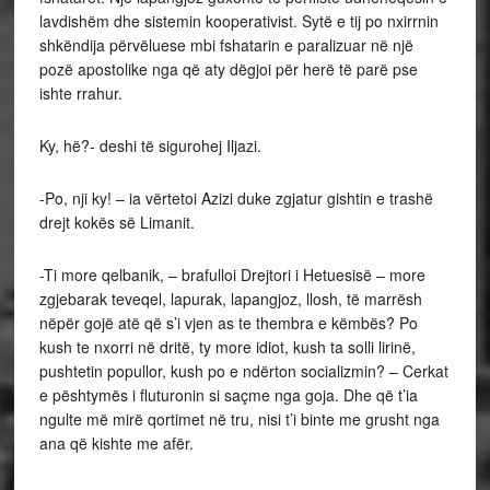
lavdishëm dhe sistemin kooperativist. Sytë e tij po nxirrnin
shkëndija përvëluese mbi fshatarin e paralizuar në një
pozë apostolike nga që aty dëgjoi për herë të parë pse
ishte rrahur.
Ky, hë?- deshi të sigurohej Iljazi.
-Po, nji ky! – ia vërtetoi Azizi duke zgjatur gishtin e trashë
drejt kokës së Limanit.
-Ti more qelbanik, – brafulloi Drejtori i Hetuesisë – more
zgjebarak teveqel, lapurak, lapangjoz, llosh, të marrësh
nëpër gojë atë që s’i vjen as te thembra e këmbës? Po
kush te nxorri në dritë, ty more idiot, kush ta solli lirinë,
pushtetin popullor, kush po e ndërton socializmin? – Cerkat
e pështymës i fluturonin si saçme nga goja. Dhe që t’ia
ngulte më mirë qortimet në tru, nisi t’i binte me grusht nga
ana që kishte me afër.