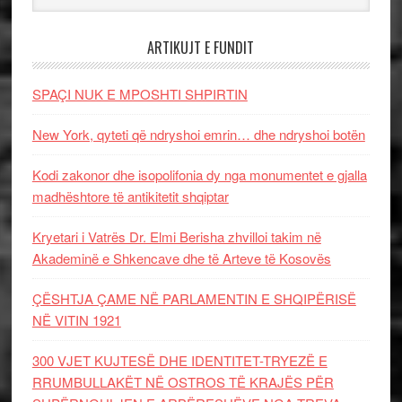
ARTIKUJT E FUNDIT
SPAÇI NUK E MPOSHTI SHPIRTIN
New York, qyteti që ndryshoi emrin… dhe ndryshoi botën
Kodi zakonor dhe isopolifonia dy nga monumentet e gjalla
madhështore të antikitetit shqiptar
Kryetari i Vatrës Dr. Elmi Berisha zhvilloi takim në
Akademinë e Shkencave dhe të Arteve të Kosovës
ÇËSHTJA ÇAME NË PARLAMENTIN E SHQIPËRISË
NË VITIN 1921
300 VJET KUJTESË DHE IDENTITET-TRYEZË E
RRUMBULLAKËT NË OSTROS TË KRAJËS PËR