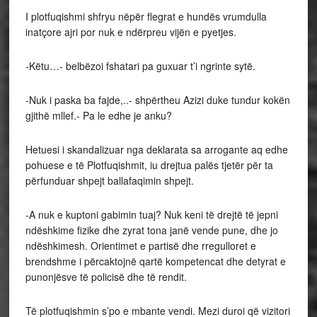
I plotfuqishmi shfryu nëpër flegrat e hundës vrumdulla
inatçore ajri por nuk e ndërpreu vijën e pyetjes.
-Këtu…- belbëzoi fshatari pa guxuar t’i ngrinte sytë.
-Nuk i paska ba fajde,..- shpërtheu Azizi duke tundur kokën
gjithë mllef.- Pa le edhe je anku?
Hetuesi i skandalizuar nga deklarata sa arrogante aq edhe
pohuese e të Plotfuqishmit, iu drejtua palës tjetër për ta
përfunduar shpejt ballafaqimin shpejt.
-A nuk e kuptoni gabimin tuaj? Nuk keni të drejtë të jepni
ndëshkime fizike dhe zyrat tona janë vende pune, dhe jo
ndëshkimesh. Orientimet e partisë dhe rregulloret e
brendshme i përcaktojnë qartë kompetencat dhe detyrat e
punonjësve të policisë dhe të rendit.
Të plotfuqishmin s’po e mbante vendi. Mezi duroi që vizitori