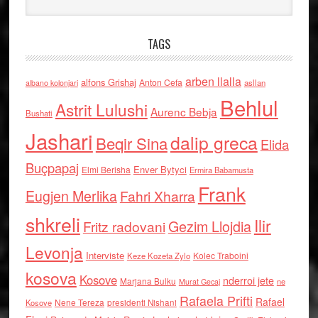
TAGS
arben llalla
alfons Grishaj
Anton Cefa
asllan
albano kolonjari
Behlul
Astrit Lulushi
Aurenc Bebja
Bushati
Jashari
dalip greca
Beqir Sina
Elida
Buçpapaj
Enver Bytyci
Elmi Berisha
Ermira Babamusta
Frank
Eugjen Merlika
Fahri Xharra
shkreli
Ilir
Gezim Llojdia
Fritz radovani
Levonja
Interviste
Kolec Traboini
Keze Kozeta Zylo
kosova
Kosove
nderroi jete
Marjana Bulku
ne
Murat Gecaj
Rafaela Prifti
Rafael
Nene Tereza
Kosove
presidenti Nishani