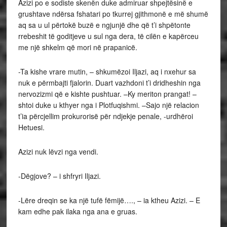
Azizi po e sodiste skenën duke admiruar shpejtësinë e
grushtave ndërsa fshatari po tkurrej gjithmonë e më shumë
aq sa u ul përtokë buzë e ngjunjë dhe që t’i shpëtonte
rrebeshit të goditjeve u sul nga dera, të cilën e kapërceu
me një shkelm që mori në prapanicë.
-Ta kishe vrare mutin, – shkumëzoi Iljazi, aq i nxehur sa
nuk e përmbajti fjalorin. Duart vazhdoni t’i dridheshin nga
nervozizmi që e kishte pushtuar. –Ky meriton prangat! –
shtoi duke u kthyer nga i Plotfuqishmi. –Sajo një relacion
t’ia përcjellim prokurorisë për ndjekje penale, -urdhëroi
Hetuesi.
Azizi nuk lëvzi nga vendi.
-Dëgjove? – i shfryri Iljazi.
-Lëre dreqin se ka një tufë fëmijë…., – ia ktheu Azizi. – E
kam edhe pak ilaka nga ana e gruas.