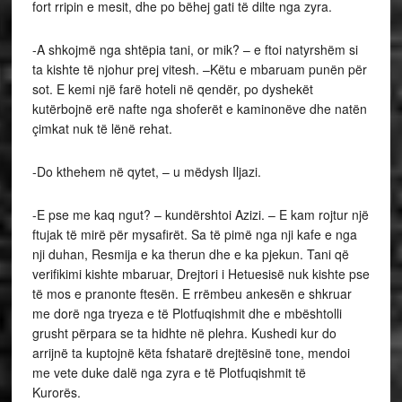
fort rripin e mesit, dhe po bëhej gati të dilte nga zyra.
-A shkojmë nga shtëpia tani, or mik? – e ftoi natyrshëm si
ta kishte të njohur prej vitesh. –Këtu e mbaruam punën për
sot. E kemi një farë hoteli në qendër, po dyshekët
kutërbojnë erë nafte nga shoferët e kaminonëve dhe natën
çimkat nuk të lënë rehat.
-Do kthehem në qytet, – u mëdysh Iljazi.
-E pse me kaq ngut? – kundërshtoi Azizi. – E kam rojtur një
ftujak të mirë për mysafirët. Sa të pimë nga nji kafe e nga
nji duhan, Resmija e ka therun dhe e ka pjekun. Tani që
verifikimi kishte mbaruar, Drejtori i Hetuesisë nuk kishte pse
të mos e pranonte ftesën. E rrëmbeu ankesën e shkruar
me dorë nga tryeza e të Plotfuqishmit dhe e mbështolli
grusht përpara se ta hidhte në plehra. Kushedi kur do
arrijnë ta kuptojnë këta fshatarë drejtësinë tone, mendoi
me vete duke dalë nga zyra e të Plotfuqishmit të
Kurorës.