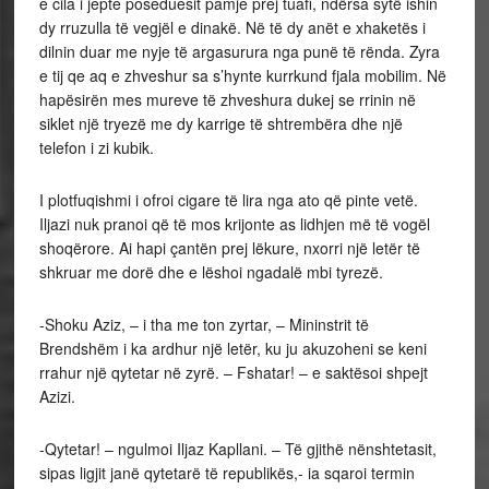
e cila i jepte poseduesit pamje prej tuafi, ndërsa sytë ishin
dy rruzulla të vegjël e dinakë. Në të dy anët e xhaketës i
dilnin duar me nyje të argasurura nga punë të rënda. Zyra
e tij qe aq e zhveshur sa s’hynte kurrkund fjala mobilim. Në
hapësirën mes mureve të zhveshura dukej se rrinin në
siklet një tryezë me dy karrige të shtrembëra dhe një
telefon i zi kubik.
I plotfuqishmi i ofroi cigare të lira nga ato që pinte vetë.
Iljazi nuk pranoi që të mos krijonte as lidhjen më të vogël
shoqërore. Ai hapi çantën prej lëkure, nxorri një letër të
shkruar me dorë dhe e lëshoi ngadalë mbi tyrezë.
-Shoku Aziz, – i tha me ton zyrtar, – Mininstrit të
Brendshëm i ka ardhur një letër, ku ju akuzoheni se keni
rrahur një qytetar në zyrë. – Fshatar! – e saktësoi shpejt
Azizi.
-Qytetar! – ngulmoi Iljaz Kapllani. – Të gjithë nënshtetasit,
sipas ligjit janë qytetarë të republikës,- ia sqaroi termin