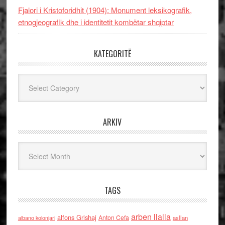
Fjalori i Kristoforidhit (1904): Monument leksikografik,
etnogjeografik dhe i identitetit kombëtar shqiptar
KATEGORITË
Kategoritë
ARKIV
Arkiv
TAGS
arben llalla
alfons Grishaj
Anton Cefa
asllan
albano kolonjari