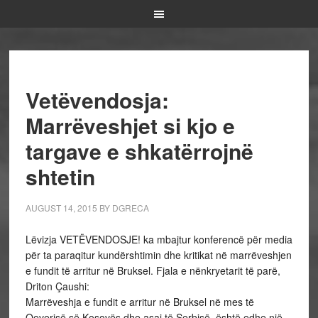
Vetëvendosja:
Marrëveshjet si kjo e
targave e shkatërrojnë
shtetin
AUGUST 14, 2015
BY
DGRECA
Lëvizja VETËVENDOSJE! ka mbajtur konferencë për media
për ta paraqitur kundërshtimin dhe kritikat në marrëveshjen
e fundit të arritur në Bruksel. Fjala e nënkryetarit të parë,
Driton Çaushi:
Marrëveshja e fundit e arritur në Bruksel në mes të
Qeverisë së Kosovës dhe asaj të Serbisë, është edhe një