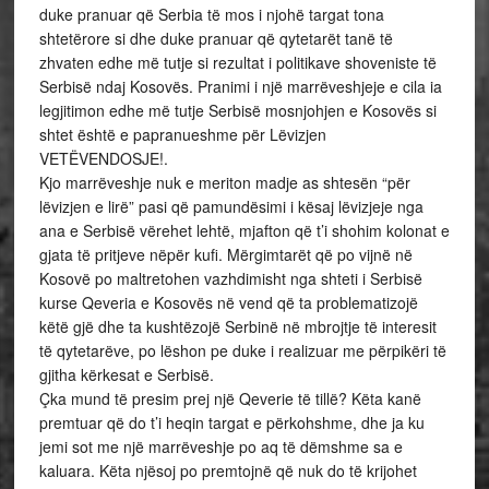
duke pranuar që Serbia të mos i njohë targat tona
shtetërore si dhe duke pranuar që qytetarët tanë të
zhvaten edhe më tutje si rezultat i politikave shoveniste të
Serbisë ndaj Kosovës. Pranimi i një marrëveshjeje e cila ia
legjitimon edhe më tutje Serbisë mosnjohjen e Kosovës si
shtet është e papranueshme për Lëvizjen
VETËVENDOSJE!.
Kjo marrëveshje nuk e meriton madje as shtesën “për
lëvizjen e lirë” pasi që pamundësimi i kësaj lëvizjeje nga
ana e Serbisë vërehet lehtë, mjafton që t’i shohim kolonat e
gjata të pritjeve nëpër kufi. Mërgimtarët që po vijnë në
Kosovë po maltretohen vazhdimisht nga shteti i Serbisë
kurse Qeveria e Kosovës në vend që ta problematizojë
këtë gjë dhe ta kushtëzojë Serbinë në mbrojtje të interesit
të qytetarëve, po lëshon pe duke i realizuar me përpikëri të
gjitha kërkesat e Serbisë.
Çka mund të presim prej një Qeverie të tillë? Këta kanë
premtuar që do t’i heqin targat e përkohshme, dhe ja ku
jemi sot me një marrëveshje po aq të dëmshme sa e
kaluara. Këta njësoj po premtojnë që nuk do të krijohet