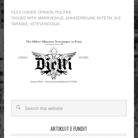
FILED UNDER:
OPINION
,
POLITIKE
TAGGED WITH:
MARRVESHJE
,
SHKATERROJNE SHTETIN
,
SI E
TARAGVE
,
VETEVENDOSJA
ARTIKUJT E FUNDIT