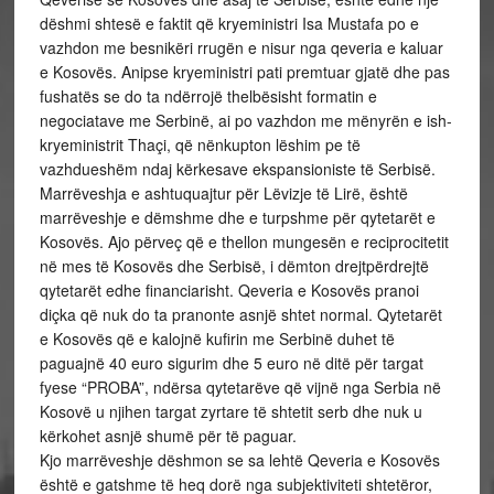
dëshmi shtesë e faktit që kryeministri Isa Mustafa po e
vazhdon me besnikëri rrugën e nisur nga qeveria e kaluar
e Kosovës. Anipse kryeministri pati premtuar gjatë dhe pas
fushatës se do ta ndërrojë thelbësisht formatin e
negociatave me Serbinë, ai po vazhdon me mënyrën e ish-
kryeministrit Thaçi, që nënkupton lëshim pe të
vazhdueshëm ndaj kërkesave ekspansioniste të Serbisë.
Marrëveshja e ashtuquajtur për Lëvizje të Lirë, është
marrëveshje e dëmshme dhe e turpshme për qytetarët e
Kosovës. Ajo përveç që e thellon mungesën e reciprocitetit
në mes të Kosovës dhe Serbisë, i dëmton drejtpërdrejtë
qytetarët edhe financiarisht. Qeveria e Kosovës pranoi
diçka që nuk do ta pranonte asnjë shtet normal. Qytetarët
e Kosovës që e kalojnë kufirin me Serbinë duhet të
paguajnë 40 euro sigurim dhe 5 euro në ditë për targat
fyese “PROBA”, ndërsa qytetarëve që vijnë nga Serbia në
Kosovë u njihen targat zyrtare të shtetit serb dhe nuk u
kërkohet asnjë shumë për të paguar.
Kjo marrëveshje dëshmon se sa lehtë Qeveria e Kosovës
është e gatshme të heq dorë nga subjektiviteti shtetëror,