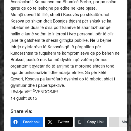
Asociacioni i Komunave me Shumicë Serbe, por po shihet
qartë që do të lëshojnë pe edhe në këtë pjesë.
Me një qeveri të tillë, shteti i Kosovës po shkatërrohet.
Kosova po shkon drejt Bosnjes thjesht për shkak se ka
mbetur në duar të disa politikanëve të shantazhuar që
hallin e kanë vetëm te interesi i tyre personal, për të cilin
janë të gatshëm të shesin gjithçka publike. Ne u bëjmë
thirrje qytetarëve të Kosovës që të përgatiten për
kundërshtim të fuqishëm të kompromiseve që po bëhen në
Bruksel, pasiqë nuk ka më dyshim që vetëm përmes
organizimit qytetar do të arrijmë ta mbrojmë shtetin tonë
nga defunksonalizimi dhe ndarja etnike. Sa për këtë
Qeveri, Kosova pa kurrëfarë dyshimi do të mbetet shtet i
gjymtuar dhe i paperspektivë.
Lëvizja VETËVENDOSJE!
14 gusht 2015
Share via:
Facebook
Twitter
Copy Link
More