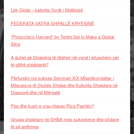
Lek Gjolaj – kalorësi fisnik i Malësisë
FEDERATA VATRA SHPALLË KRYESINË
“Pinocchio’s Harvard” by Tertini Set to Make a Global
Slice
A duhet që Shqipëria të ribëhet një vend i jetueshëm për
të gjithë shqiptarët?
Përfundoi me sukses Seminari XIX Mbarëkombëtar i
Mësuesve të Gjuhës Shqipe dhe Kulturës Shqiptare në
Diasporë dhe në Mërgatë
Pse dhe kush e vrau Hasan Riza Pashën?
Gruaja shqiptare në SHBA mes sukseseve dhe sfidave
të së ardhmes