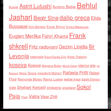
Behlul
Astrit Lulushi
Aurenc Bebja
Bushati
Jashari
dalip greca
Beqir Sina
Elida
Buçpapaj
Enver Bytyci
Elmi Berisha
Ermira Babamusta
Frank
Eugjen Merlika
Fahri Xharra
shkreli
Ilir
Gezim Llojdia
Fritz radovani
Levonja
Interviste
Kolec Traboini
Keze Kozeta Zylo
kosova
Kosove
nderroi jete
Marjana Bulku
ne
Murat Gecaj
Rafaela Prifti
Rafael
Nene Tereza
Kosove
presidenti Nishani
Floqi
Raimonda Moisiu
Ramiz Lushaj
reshat kripa
Sadik Elshani
Sokol
Shefqet Kercelli
shqiperia
shqiptaret
SHBA
Paja
Vatra
Visar Zhiti
Thaci