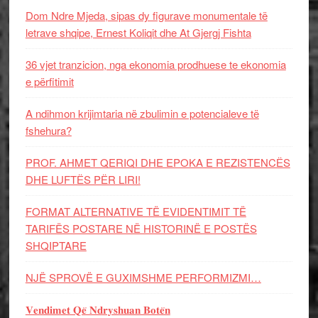
Dom Ndre Mjeda, sipas dy figurave monumentale të
letrave shqipe, Ernest Koliqit dhe At Gjergj Fishta
36 vjet tranzicion, nga ekonomia prodhuese te ekonomia
e përfitimit
A ndihmon krijimtaria në zbulimin e potencialeve të
fshehura?
PROF. AHMET QERIQI DHE EPOKA E REZISTENCЁS
DHE LUFTЁS PЁR LIRI!
FORMAT ALTERNATIVE TË EVIDENTIMIT TË
TARIFËS POSTARE NË HISTORINË E POSTËS
SHQIPTARE
NJË SPROVË E GUXIMSHME PERFORMIZMI…
𝐕𝐞𝐧𝐝𝐢𝐦𝐞𝐭 𝐐𝐞̈ 𝐍𝐝𝐫𝐲𝐬𝐡𝐮𝐚𝐧 𝐁𝐨𝐭𝐞̈𝐧