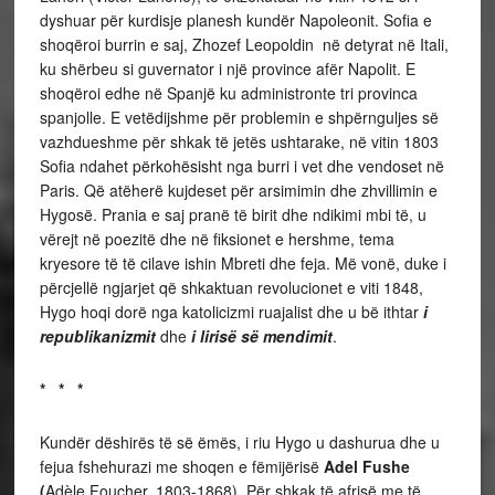
dyshuar për kurdisje planesh kundër Napoleonit. Sofia e
shoqëroi burrin e saj, Zhozef Leopoldin në detyrat në Itali,
ku shërbeu si guvernator i një province afër Napolit. E
shoqëroi edhe në Spanjë ku administronte tri provinca
spanjolle. E vetëdijshme për problemin e shpërnguljes së
vazhdueshme për shkak të jetës ushtarake, në vitin 1803
Sofia ndahet përkohësisht nga burri i vet dhe vendoset në
Paris. Që atëherë kujdeset për arsimimin dhe zhvillimin e
Hygosë. Prania e saj pranë të birit dhe ndikimi mbi të, u
vërejt në poezitë dhe në fiksionet e hershme, tema
kryesore të të cilave ishin Mbreti dhe feja. Më vonë, duke i
përcjellë ngjarjet që shkaktuan revolucionet e viti 1848,
Hygo hoqi dorë nga katolicizmi ruajalist dhe u bë ithtar
i
republikanizmit
dhe
i lirisë së mendimit
.
* * *
Kundër dëshirës të së ëmës, i riu Hygo u dashurua dhe u
fejua fshehurazi me shoqen e fëmijërisë
Adel Fushe
(
Adèle Foucher, 1803-1868). Për shkak të afrisë me të