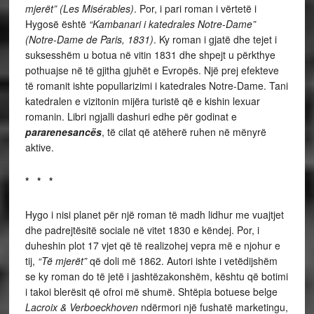
mjerët” (Les Misérables)
. Por, i pari roman i vërtetë i
Hygosë është
“Kambanari i katedrales Notre-Dame”
(Notre-Dame de Paris, 1831)
. Ky roman i gjatë dhe tejet i
suksesshëm u botua në vitin 1831 dhe shpejt u përkthye
pothuajse në të gjitha gjuhët e Evropës. Një prej efekteve
të romanit ishte popullarizimi i katedrales Notre-Dame. Tani
katedralen e vizitonin mijëra turistë që e kishin lexuar
romanin. Libri ngjalli dashuri edhe për godinat e
pararenesancës
, të cilat që atëherë ruhen në mënyrë
aktive.
* * *
Hygo i nisi planet për një roman të madh lidhur me vuajtjet
dhe padrejtësitë sociale në vitet 1830 e këndej. Por, i
duheshin plot 17 vjet që të realizohej vepra më e njohur e
tij,
“Të mjerët”
që doli më 1862. Autori ishte i vetëdijshëm
se ky roman do të jetë i jashtëzakonshëm, kështu që botimi
i takoi blerësit që ofroi më shumë. Shtëpia botuese belge
Lacroix & Verboeckhoven
ndërmori një fushatë marketingu,