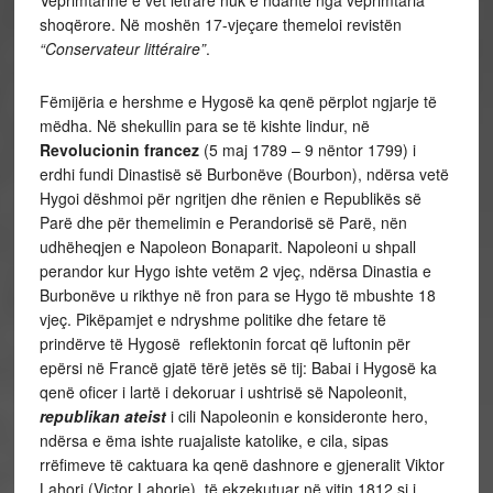
shoqërore. Në moshën 17-vjeçare themeloi revistën
“Conservateur littéraire”
.
Fëmijëria e hershme e Hygosë ka qenë përplot ngjarje të
mëdha. Në shekullin para se të kishte lindur, në
Revolucionin francez
(5 maj 1789 – 9 nëntor 1799) i
erdhi fundi Dinastisë së Burbonëve (Bourbon), ndërsa vetë
Hygoi dëshmoi për ngritjen dhe rënien e Republikës së
Parë dhe për themelimin e Perandorisë së Parë, nën
udhëheqjen e Napoleon Bonaparit. Napoleoni u shpall
perandor kur Hygo ishte vetëm 2 vjeç, ndërsa Dinastia e
Burbonëve u rikthye në fron para se Hygo të mbushte 18
vjeç. Pikëpamjet e ndryshme politike dhe fetare të
prindërve të Hygosë reflektonin forcat që luftonin për
epërsi në Francë gjatë tërë jetës së tij: Babai i Hygosë ka
qenë oficer i lartë i dekoruar i ushtrisë së Napoleonit,
republikan ateist
i cili Napoleonin e konsideronte hero,
ndërsa e ëma ishte ruajaliste katolike, e cila, sipas
rrëfimeve të caktuara ka qenë dashnore e gjeneralit Viktor
Lahori (Victor Lahorie), të ekzekutuar në vitin 1812 si i