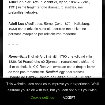
Artur Shnicler
(Arthur Schnitzler, Vjenë, 1862 – Vjenë,
1931) është tregimtar dhe dramaturg austriak, me
prejardhje hebraike;
Adolf Los
(Adolf Loos, Bërno, Çeki, 1870 – Kalksburg,
1933) është arkitekt austriak, teoricien me ndikim në
përmasa evropiane për arkitekturën moderne.
* * *
Romantizmi
lindi në Angli në vitin 1790 dhe vdiq në vitin
1830. Në Francë dhe në Gjermani, romantizmi u shfaq në
fillim të shekullit XIX. Realizmi evropian është drejtim letrar
që vjen pas romantizmit.
Realisti
legjendar francez
Honore dë Balzak
(Honoré de Balzac, 1799-1850) vdiq
tridhjetë vjet para se të vdiste romantizmi francez, me në
This website uses cookies to improve your experience. We'll
krye Hygonë. Në vitin 1870 e këndej, romantizmi francez i
assume you're ok with this, but you can opt-out if you wish.
Hygosë, nuk mund të qëndronte në skenën letrare
Cookie settings
franceze, në një kohë kur edhe realizmi francez, me
ACCEPT
Balzakun në krye, kishte vdekur tashmë. Romantizmi