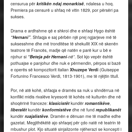
censurua për
kritikën ndaj monarkisë
, ndalesa u hoq.
Premiera pa censurë u shfaq në vitin 1829, por përsëri pa
sukses.
Drama e ardhshme që e shkroi dhe e shfaqi Hygo është
“Hernani”
. Shfaqja e saj përbën një prej ngjarjeve më të
suksesshme dhe më tronditëse të shekullit XIX në skenën
teatrore të Francës, madje që natën e parë kur u bë e
njohur si
“Beteja për Hernani
-në”
. Sot kjo vepër është
pothuajse e panjohur dhe nuk e përmendin, përpos si bazë
e operës së kompozitorit italian
Xhuzepe
Verdi
(Guiseppe
Fortunino Francesco Verdi, 1813-1901), me të njëjtin titull.
Por, në atë kohë, shfaqja e dramës sa nuk u shndërrua në
konflikt midis rivalëve kryesorë të kohës në kulturën dhe në
shoqërinë franceze:
klasicistët
kundër
romantikëve
,
liberalët
kundër
konformistëve
dhe në fund
republikanët
kundër
ruajalistëve
. Dramën e dënuan me të madhe edhe
gazetat. Megjithëkëtë ajo shfaqej për çdo natë në teatrin të
mbushur plot. Kjo situatë sinjalizonte njëherazi se koncepti i