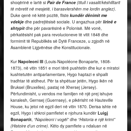
shoqërinë e lartë si
Pair de France
(titull i vasalit/këshilltarit
të mbretit në mesjetë,
i barasvlershëm me lordin anglez)
.
Duke qenë në këtë pozitë, fliste
kundër dënimit me
vdekje
dhe padrejtësisë sociale. U angazhua për
lirinë e
shtypit
dhe për pavarësinë e Polonisë. Më vonë,
përkatësisht pak para revolucioneve të vitit 1848 dhe
formimit të Republikës së Dytë Franceze, u zgjodh në
Asamblenë Ligjvënëse dhe Konstitucionale.
Kur
Napoleoni III
(Louis-Napoléone Bonaparte, 1808-
1873), në vitin 1851 e mori tërë pushtetin dhe kur e miratoi
kushtetutën antiparlamentare, Hygo haptazi e shpalli
tradhtar të atdheut. Për ta shpëtuar jetën, Hygo ikën në
Bruksel (Bruxelles), pastaj në Xhersej (Jersey).
Përfundimisht, u vendos me familjen në një prej ishujve
kanalesh, Gernsej (Guernsey), e pikërisht në Hauteville
House, ku jetoi në egzil deri në vitin 1870. Derisa ishte në
egzil, Hygo i shkroi pamfletet e njohura kundër
Luigj
Bonapartit
,
“Napoleoni i vogël”
dhe
“Historia e një krimi”
(Histoire d’un crime)
. Këto dy pamflete u ndaluan në