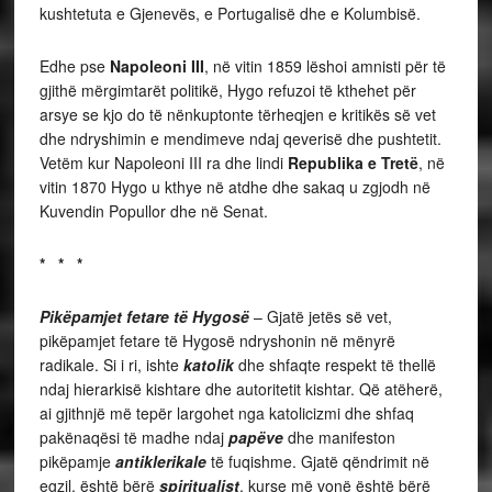
kushtetuta e Gjenevës, e Portugalisë dhe e Kolumbisë.
Edhe pse
Napoleoni III
, në vitin 1859
lëshoi amnisti për të
gjithë mërgimtarët politikë, Hygo refuzoi të kthehet për
arsye se kjo do të nënkuptonte tërheqjen e kritikës së vet
dhe ndryshimin e mendimeve ndaj qeverisë dhe pushtetit.
Vetëm kur Napoleoni III ra dhe lindi
Republika e Tretë
,
në
vitin
1870
Hygo
u kthye në atdhe dhe sakaq u zgjodh në
Kuvendin Popullor dhe në Senat.
* * *
Pikëpamjet fetare të Hygosë
– Gjatë jetës së vet,
pikëpamjet fetare të Hygosë ndryshonin në mënyrë
radikale. Si i ri, ishte
katolik
dhe shfaqte respekt të thellë
ndaj hierarkisë kishtare dhe autoritetit kishtar. Që atëherë,
ai gjithnjë më tepër largohet nga katolicizmi dhe shfaq
pakënaqësi të madhe ndaj
papëve
dhe manifeston
pikëpamje
antiklerikale
të fuqishme. Gjatë qëndrimit në
egzil, është bërë
spiritualist
, kurse më vonë është bërë