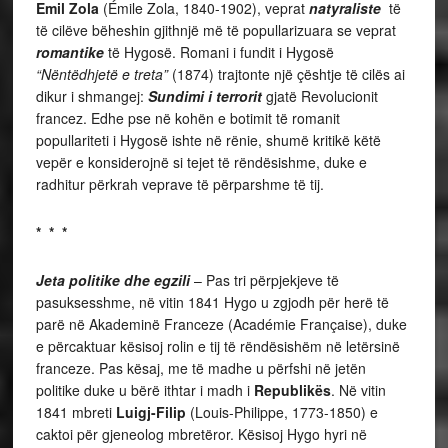
Emil Zola
(Émile Zola, 1840-1902), veprat
natyraliste
të
të cilëve bëheshin gjithnjë më të popullarizuara se veprat
romantike
të Hygosë. Romani i fundit i Hygosë
“Nëntëdhjetë e treta”
(1874) trajtonte një çështje të cilës ai
dikur i shmangej:
Sundimi i terrorit
gjatë Revolucionit
francez. Edhe pse në kohën e botimit të romanit
popullariteti i Hygosë ishte në rënie, shumë kritikë këtë
vepër e konsiderojnë si tejet të rëndësishme, duke e
radhitur përkrah veprave të përparshme të tij.
* * *
Jeta politike dhe egzili
– Pas tri përpjekjeve të
pasuksesshme, në vitin 1841 Hygo u zgjodh për herë të
parë në Akademinë Franceze (Académie Française), duke
e përcaktuar kësisoj rolin e tij të rëndësishëm në letërsinë
franceze. Pas kësaj, me të madhe u përfshi në jetën
politike duke u bërë ithtar i madh i
Republikës
. Në vitin
1841 mbreti
Luigj-Filip
(Louis-Philippe, 1773-1850) e
caktoi për gjeneolog mbretëror. Kësisoj Hygo hyri në