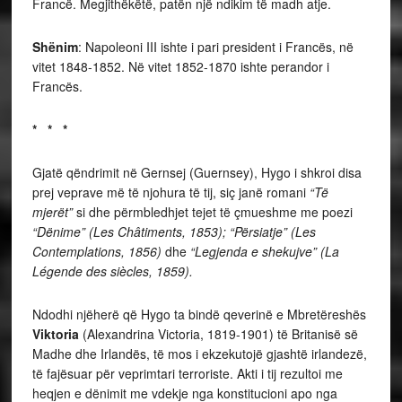
Francë. Megjithëkëtë, patën një ndikim të madh atje.
Shënim
: Napoleoni III ishte i pari president i Francës, në
vitet 1848-1852. Në vitet 1852-1870 ishte perandor i
Francës.
* * *
Gjatë qëndrimit në Gernsej (Guernsey), Hygo i shkroi disa
prej veprave më të njohura të tij, siç janë romani
“Të
mjerët”
si dhe përmbledhjet tejet të çmueshme me poezi
“Dënime” (Les Châtiments, 1853);
“Përsiatje” (Les
Contemplations, 1856)
dhe
“Legjenda e shekujve” (La
Légende des siècles, 1859).
Ndodhi njëherë që Hygo ta bindë qeverinë e Mbretëreshës
Viktoria
(Alexandrina Victoria, 1819-1901) të Britanisë së
Madhe dhe Irlandës, të mos i ekzekutojë gjashtë irlandezë,
të fajësuar për veprimtari terroriste. Akti i tij rezultoi me
heqjen e dënimit me vdekje nga konstitucioni apo nga