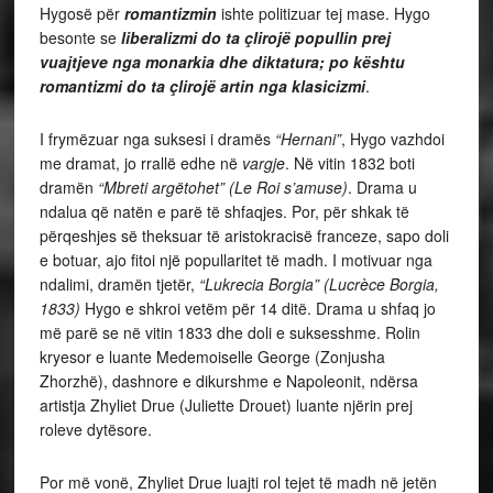
Hygosë për
romantizmin
ishte politizuar tej mase. Hygo
besonte se
liberalizmi
do ta çlirojë popullin prej
vuajtjeve nga monarkia dhe diktatura; po kështu
romantizmi do ta çlirojë artin nga klasicizmi
.
I frymëzuar nga suksesi i dramës
“Hernani”
, Hygo vazhdoi
me dramat, jo rrallë edhe në
vargje
. Në vitin 1832 boti
dramën
“Mbreti argëtohet” (Le Roi s’amuse)
. Drama u
ndalua që natën e parë të shfaqjes. Por, për shkak të
përqeshjes së theksuar të aristokracisë franceze, sapo doli
e botuar, ajo fitoi një popullaritet të madh. I motivuar nga
ndalimi, dramën tjetër,
“Lukrecia Borgia” (Lucrèce Borgia,
1833)
Hygo e shkroi vetëm për 14 ditë. Drama u shfaq jo
më parë se në vitin 1833 dhe doli e suksesshme. Rolin
kryesor e luante Medemoiselle George (Zonjusha
Zhorzhë), dashnore e dikurshme e Napoleonit, ndërsa
artistja Zhyliet Drue (Juliette Drouet) luante njërin prej
roleve dytësore.
Por më vonë, Zhyliet Drue luajti rol tejet të madh në jetën