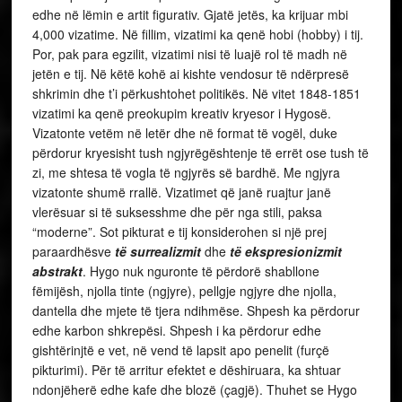
edhe në lëmin e artit figurativ. Gjatë jetës, ka krijuar mbi
4,000 vizatime. Në fillim, vizatimi ka qenë hobi (hobby) i tij.
Por, pak para egzilit, vizatimi nisi të luajë rol të madh në
jetën e tij. Në këtë kohë ai kishte vendosur të ndërpresë
shkrimin dhe t’i përkushtohet politikës. Në vitet 1848-1851
vizatimi ka qenë preokupim kreativ kryesor i Hygosë.
Vizatonte vetëm në letër dhe në format të vogël, duke
përdorur kryesisht tush ngjyrëgështenje të errët ose tush të
zi, me shtesa të vogla të ngjyrës së bardhë. Me ngjyra
vizatonte shumë rrallë. Vizatimet që janë ruajtur janë
vlerësuar si të suksesshme dhe për nga stili, paksa
“moderne”. Sot pikturat e tij konsiderohen si një prej
paraardhësve
të
surrealizmit
dhe
të ekspresionizmit
abstrakt
. Hygo nuk nguronte të përdorë shabllone
fëmijësh, njolla tinte (ngjyre), pellgje ngjyre dhe njolla,
dantella dhe mjete të tjera ndihmëse. Shpesh ka përdorur
edhe karbon shkrepësi. Shpesh i ka përdorur edhe
gishtërinjtë e vet, në vend të lapsit apo penelit (furçë
pikturimi). Për të arritur efektet e dëshiruara, ka shtuar
ndonjëherë edhe kafe dhe blozë (çagjë). Thuhet se Hygo