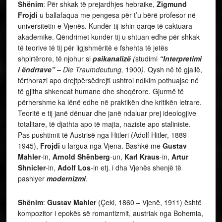
Shënim
: Për shkak të prejardhjes hebraike,
Zigmund
Frojdi
u ballafaqua me pengesa për t’u bërë profesor në
universitetin e Vjenës. Kundër tij ishin qarqe të caktuara
akademike. Qëndrimet kundër tij u shtuan edhe për shkak
të teorive të tij për ligjshmëritë e fshehta të jetës
shpirtërore, të njohur si
psikanalizë
(
studimi
“Interpretimi
i ëndrrave”
– Die Traumdeutung,
1900
)
. Qysh në të gjallë,
tërthorazi apo drejtpërsëdrejti ushtroi ndikim pothuajse në
të gjitha shkencat humane dhe shoqërore. Gjurmë të
përhershme ka lënë edhe në praktikën dhe kritikën letrare.
Teoritë e tij janë dënuar dhe janë ndaluar prej ideologjive
totalitare, të djathta apo të majta, naziste apo staliniste.
Pas pushtimit të Austrisë nga Hitleri (Adolf Hitler, 1889-
1945),
Frojdi
u largua nga Vjena. Bashkë me
Gustav
Mahler
-in,
Arnold Shënberg
-un,
Karl Kraus
-in,
Artur
Shnicler
-in,
Adolf Los
-in etj. i dha Vjenës shenjë të
pashlyer
modernizmi
.
Shënim
:
Gustav Mahler
(Çeki, 1860 – Vjenë, 1911) është
kompozitor i epokës së romantizmit, austriak nga Bohemia,