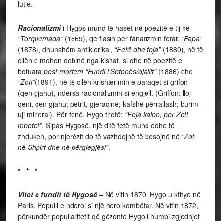
lutje.
Racionalizmi
i Hygos mund të haset në poezitë e tij në
“Torquemada”
(1869), që flasin për fanatizmin fetar,
“Papa”
(1878), dhunshëm antiklerikal,
“Fetë dhe feja”
(1880), në të
cilën e mohon dobinë nga kishat, si dhe në poezitë e
botuara
post mortem
“Fundi i Sotonës/djallit”
(1886) dhe
“Zoti”
(1891), në të cilën krishterimin e paraqet si grifon
(qen gjahu), ndërsa racionalizmin si engjëll. (Griffon: lloj
qeni, qen gjahu; petrit, gjeraqinë; kafshë përrallash; burim
uji mineral). Për fenë, Hygo thotë:
“Feja kalon, por Zoti
mbetet”
. Sipas Hygosë, një ditë fetë mund edhe të
zhduken, por njerëzit do të vazhdojnë të besojnë në
“Zot,
në Shpirt dhe në përgjegjësi”
.
* * *
Vitet e fundit të Hygosë
– Në vitin 1870, Hygo u kthye në
Paris. Populli e nderoi si një hero kombëtar. Në vitin 1872,
përkundër popullaritetit që gëzonte Hygo i humbi zgjedhjet