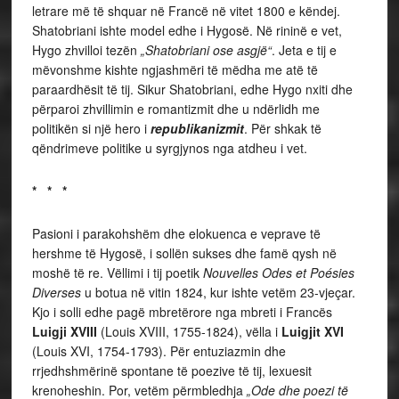
letrare më të shquar në Francë në vitet 1800 e këndej.
Shatobriani ishte model edhe i Hygosë. Në rininë e vet,
Hygo zhvilloi tezën
„Shatobriani ose asgjë“
. Jeta e tij e
mëvonshme kishte ngjashmëri të mëdha me atë të
paraardhësit të tij. Sikur Shatobriani, edhe Hygo nxiti dhe
përparoi zhvillimin e romantizmit dhe u ndërlidh me
politikën si një hero i
republikanizmit
. Për shkak të
qëndrimeve politike u syrgjynos nga atdheu i vet.
* * *
Pasioni i parakohshëm dhe elokuenca e veprave të
hershme të Hygosë, i sollën sukses dhe famë qysh në
moshë të re. Vëllimi i tij poetik
Nouvelles Odes et Poésies
Diverses
u botua në vitin 1824, kur ishte vetëm 23-vjeçar.
Kjo i solli edhe pagë mbretërore nga mbreti i Francës
Luigji XVIII
(Louis XVIII, 1755-1824), vëlla i
Luigjit XVI
(Louis XVI, 1754-1793). Për entuziazmin dhe
rrjedhshmërinë spontane të poezive të tij, lexuesit
krenoheshin. Por, vetëm përmbledhja
„Ode dhe poezi të