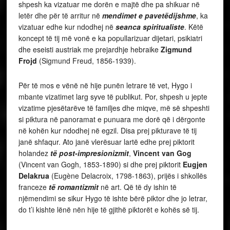
shpesh ka vizatuar me dorën e majtë dhe pa shikuar në
letër dhe për të arritur në
mendimet e pavetëdijshme
, ka
vizatuar edhe kur ndodhej në
seanca spiritualiste
. Këtë
koncept të tij më vonë e ka popullarizuar dijetari, psikiatri
dhe eseisti austriak me prejardhje hebraike
Zigmund
Frojd
(Sigmund Freud, 1856-1939).
Për të mos e vënë në hije punën letrare të vet, Hygo i
mbante vizatimet larg syve të publikut. Por, shpesh u jepte
vizatime pjesëtarëve të familjes dhe miqve, më së shpeshti
si piktura në panoramat e punuara me dorë që i dërgonte
në kohën kur ndodhej në egzil. Disa prej pikturave të tij
janë shfaqur. Ato janë vlerësuar lartë edhe prej piktorit
holandez
të post-impresionizmit
,
Vincent van Gog
(Vincent van Gogh, 1853-1890) si dhe prej piktorit
Eugjen
Delakrua
(Eugène Delacroix, 1798-1863), prijës i shkollës
franceze
të romantizmit
në art. Që të dy ishin të
njëmendimi se sikur Hygo të ishte bërë piktor dhe jo letrar,
do t’i kishte lënë nën hije të gjithë piktorët e kohës së tij.