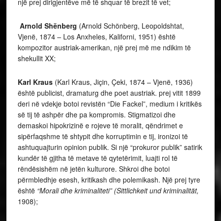
një prej dirigjentëve më të shquar të brezit të vet;
Arnold Shënberg
(Arnold Schönberg, Leopoldshtat,
Vjenë, 1874 – Los Anxheles, Kaliforni, 1951) është
kompozitor austriak-amerikan, një prej më me ndikim të
shekullit XX;
Karl Kraus
(Karl Kraus, Jiçin, Çeki, 1874 – Vjenë, 1936)
është publicist, dramaturg dhe poet austriak. prej vitit 1899
deri në vdekje botoi revistën “Die Fackel”, medium i kritikës
së tij të ashpër dhe pa kompromis. Stigmatizoi dhe
demaskoi hipokrizinë e rojeve të moralit, qëndrimet e
sipërfaqshme të shtypit dhe korruptimin e tij, ironizoi të
ashtuquajturin opinion publik. Si një “prokuror publik” satirik
kundër të gjitha të metave të qytetërimit, luajti rol të
rëndësishëm në jetën kulturore. Shkroi dhe botoi
përmbledhje esesh, kritikash dhe polemikash. Një prej tyre
është
“Morali dhe kriminaliteti” (Sittlichkeit und kriminalität,
1908);