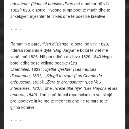
ndryshme“ (Odes et poésies diverses)
e botuar në vitin
1822/1826, e zbuloi Hygonë si një poet të madh dhe të
shkëlqyer, mjeshtër të lirikës dhe të poezisë kreative.
* * *
Romanin e parë,
“Han d’Islande”
e botoi në vitin 1823,
ndërsa romanin e dytë
“Bug-Jargal”
e botoi te vjet më
vonë, më 1826. Në periudhën e viteve 1829-1840 Hygo
botoi edhe pesë vëllime poetike (
Les
Orientales
, 1829;
„Gjethe vjeshte“ (Les Feuilles
d’automne
,
1831)
;
„Këngë muzgu“
(
Les Chants du
crépuscule
,
1835)
;
„Zëra të brendshme“ (Les Voix
intérieures
,
1837)
; dhe
„Rreze dhe hije“
(
Les Rayons et les
ombres
,
1840).
Tani e përforcoi reputacionin e vet si një
prej poetëve lirikë më të mëdhenj dhe në të mirë të të
gjitha kohëve.
* * *