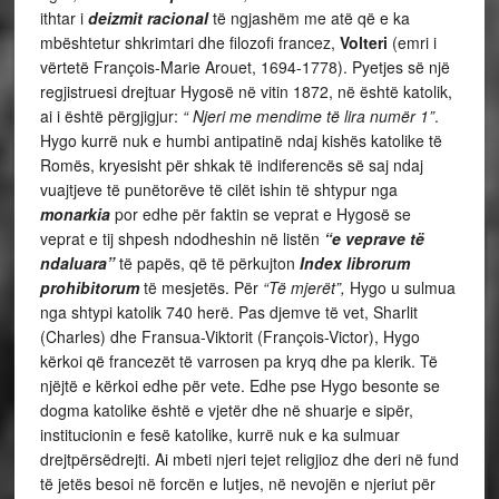
ithtar i
deizmit racional
të ngjashëm me atë që e ka
mbështetur shkrimtari dhe filozofi francez,
Volteri
(emri i
vërtetë François-Marie Arouet, 1694-1778). Pyetjes së një
regjistruesi drejtuar Hygosë në vitin 1872, në është katolik,
ai i është përgjigjur:
“ Njeri me mendime të lira numër 1”
.
Hygo kurrë nuk e humbi antipatinë ndaj kishës katolike të
Romës, kryesisht për shkak të indiferencës së saj ndaj
vuajtjeve të punëtorëve të cilët ishin të shtypur nga
monarkia
por edhe për faktin se veprat e Hygosë se
veprat e tij shpesh ndodheshin në listën
“e veprave të
ndaluara”
të papës, që të përkujton
Index librorum
prohibitorum
të mesjetës. Për
“Të mjerët”,
Hygo u sulmua
nga shtypi katolik 740 herë. Pas djemve të vet, Sharlit
(Charles) dhe Fransua-Viktorit (François-Victor), Hygo
kërkoi që francezët të varrosen pa kryq dhe pa klerik. Të
njëjtë e kërkoi edhe për vete. Edhe pse Hygo besonte se
dogma katolike është e vjetër dhe në shuarje e sipër,
institucionin e fesë katolike, kurrë nuk e ka sulmuar
drejtpërsëdrejti. Ai mbeti njeri tejet religjioz dhe deri në fund
të jetës besoi në forcën e lutjes, në nevojën e njeriut për