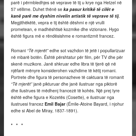
parë i përmbledhjes së veprave të tij u krye nga Hetzel në
57 vëllime. Duhet thënë se
ka pasur kritikë të cilët e
kanë parë me dyshim nivelin artistik të veprave të tij
.
Megjithëkëtë, vepra e tij është dëshmi e një vrulli
prometean, e madhështisë kozmike dhe vizionare. Hygo
është figura më e rëndësishme e romantizmit francez.
Romani
“Të mjerët”
edhe sot vazhdon të jetë i popullarizuar
në mbarë botën. Është përshtatur për film, për TV dhe për
skenë muzikore. Janë shkruar edhe libra të tjerë që në
njëfarë mënyre konsiderohen vazhdime të këtij romani.
Portrete dhe figura të personazheve të caktuara të romanit
“Të mjerët”
janë pikturuar dhe janë ilustruar nga piktorë
dhe ilustrues të mëdhenj francezë të kohës. Një prej tyre
është edhe figura e Kozetës (Cosette), e ilustruar nga
ilustruesi francez
Emil Bajar
(Émile-Atoine Bayard, i njohur
edhe si Abel de Miray, 1837-1891).
* * *