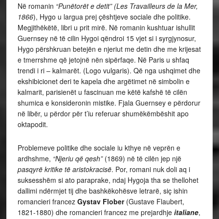
Në romanin
“Punëtorët e detit” (
Les Travailleurs de la Mer,
1866
), Hygo u largua prej çështjeve sociale dhe politike.
Megjithëkëtë, libri u prit mirë. Në romanin kushtuar ishullit
Guernsey në të cilin Hygoi qëndroi 15 vjet si i syrgjynosur,
Hygo përshkruan betejën e njeriut me detin dhe me krijesat
e tmerrshme që jetojnë nën sipërfaqe. Në Paris u shfaq
trendi i ri – kalmarët. (Logo vulgaris). Që nga ushqimet dhe
ekshibicionet deri te kapela dhe argëtimet në simbolin e
kalmarit, parisienët u fascinuan me këtë kafshë të cilën
shumica e konsideronin mistike. Fjala Guernsey e përdorur
në libër, u përdor për t’iu referuar shumëkëmbëshit apo
oktapodit.
Problemeve politike dhe sociale iu kthye në veprën e
ardhshme,
“Njeriu që qesh”
(1869) në të cilën jep një
pasqyrë kritike të aristokracisë
. Por, romani nuk doli aq i
suksesshëm si ato paraprake, ndaj Hygoja tha se thellohet
dallimi ndërmjet tij dhe bashkëkohësve letrarë, siç ishin
romancieri francez
Gystav Flober
(Gustave Flaubert,
1821-1880) dhe romancieri francez me prejardhje
italiane
,