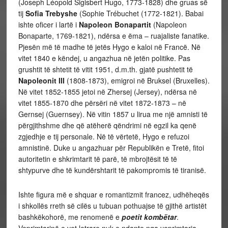
(Joseph Léopold Sigisbert Hugo, 1773-1828) dhe gruas së
tij
Sofia Trebyshe
(Sophie Trébuchet (1772-1821). Babai
ishte oficer i lartë i
Napoleon Bonapartit
(Napoleon
Bonaparte, 1769-1821), ndërsa e ëma – ruajaliste fanatike.
Pjesën më të madhe të jetës Hygo e kaloi në Francë. Në
vitet 1840 e këndej, u angazhua në jetën politike. Pas
grushtit të shtetit të vitit 1951, d.m.th. gjatë pushtetit të
Napoleonit III
(1808-1873), emigroi në Bruksel (Bruxelles).
Në vitet 1852-1855 jetoi në Zhersej (Jersey), ndërsa në
vitet 1855-1870 dhe përsëri në vitet 1872-1873 – në
Gernsej (Guernsey). Në vitin 1857 u lirua me një amnisti të
përgjithshme dhe që atëherë qëndrimi në egzil ka qenë
zgjedhje e tij personale. Në të vërtetë, Hygo e refuzoi
amnistinë. Duke u angazhuar për Republikën e Tretë, fitoi
autoritetin e shkrimtarit të parë, të mbrojtësit të të
shtypurve dhe të kundërshtarit të pakompromis të tiranisë.
Ishte figura më e shquar e romantizmit francez, udhëheqës
i shkollës rreth së cilës u tubuan pothuajse të gjithë artistët
bashkëkohorë, me renomenë e
poetit kombëtar
.
Veprimtarinë e vet letrare nuk e ndante nga veprimtaria