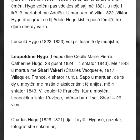
ëmën, Hygo vetëm pas vdekjes së saj më 1821, u ndje i
lirë të martohet me Adelën. U martuan në vitin 1822. Viktor
Hygo dhe gruaja e tij Adèle Hugo kishin pesë fëmijë, tre
djem dhe dy vajza:
Léopold Hygo (1823-1823) vdiq si foshnjë dy muajshe;
Leopoldinë
Hygo
(Léopoldine Cécile Marie-Pierre
Catherine Hugo, 28 gusht 1824 – 4 shtator 1843). Më 1843
u martua me
Sharl Vakeri
(Charles Vacquerie, 1817 –
Villequier, Francë, 4 shator 1843). Sapo u martuan, që të
dy u mbytën me rastin e aksidentimit të anijes, më 4
shtator 1843, Villequier të Francës. Kur u mbytën,
Leopoldina ishte 19-vjeçe, ndërsa burri i saj, Sharli – 26
vjeç;
Charles Hugo (1826-1871) djali i dytë i Hygosë; gazetar,
fotograf she shkrimtar;