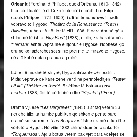
Orleanit
(Ferdinand Philippe, duc d’Orléans, 1810-1842)
themeloi teatër të ri. Duka ishte bir i mbretit
Lui-Filip
(Louis Philippe, 1773-1850), i cili ishte
adhurues i madh i
veprave të Hygosë.
Théâtre de la Renaissance
(Teatri i
Rilindjes)
u hap në nëntor të vitit 1838. E para dramë që u
shfaq në të ishte
“Ruy Blas”
(1838), e cila, krahas dramës
“Hernani”
është vepra më e njohur e Hygosë. Ndonëse kjo
dramë konsiderohet sot si një prej më të mirave të Hygosë,
në atë kohë nuk u pranua aq mirë.
Edhe në moshë të shtyrë, Hygo shkruante për teatrin.
Midis veprave që kanë zënë vend në përmbledhjen
“Teatër
në liri” (Théâtre en liberté,
5 vëllime të botuara
post
mortem
1886
)
është përfshirë edhe
“Shpata” (L’Epée)
.
Drama vijuese
“
Les Burgraves“
(1843) u shfaq vetëm 33
net dhe filloi ta humbë publikun që shkonte për të parë
dramë konkurrente.
“Les Burgraves“
ishte dramë e fundit e
vërtetë e Hygoit. Në vitin 1862 shkroi dramën e shkurtër
“Torquemada”
. Ajo u botua vetëm pak vjet para vdekjes së