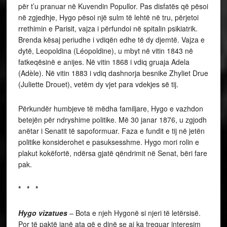
për t’u pranuar në Kuvendin Popullor. Pas disfatës që pësoi
në zgjedhje, Hygo pësoi një sulm të lehtë në tru, përjetoi
rrethimin e Parisit, vajza i përfundoi në spitalin psikiatrik.
Brenda kësaj periudhe i vdiqën edhe të dy djemtë. Vajza e
dytë, Leopoldina (Léopoldine), u mbyt në vitin 1843 në
fatkeqësinë e anijes. Në vitin 1868 i vdiq gruaja Adela
(Adèle). Në vitin 1883 i vdiq dashnorja besnike Zhyliet Drue
(Juliette Drouet), vetëm dy vjet para vdekjes së tij.
Përkundër humbjeve të mëdha familjare, Hygo e vazhdon
betejën për ndryshime politike. Më 30 janar 1876, u zgjodh
anëtar i Senatit të sapoformuar. Faza e fundit e tij në jetën
politike konsiderohet e pasuksesshme. Hygo mori rolin e
plakut kokëfortë, ndërsa gjatë qëndrimit në Senat, bëri fare
pak.
* * *
Hygo vizatues
– Bota e njeh Hygonë si njeri të letërsisë.
Por të paktë janë ata që e dinë se ai ka treguar interesim