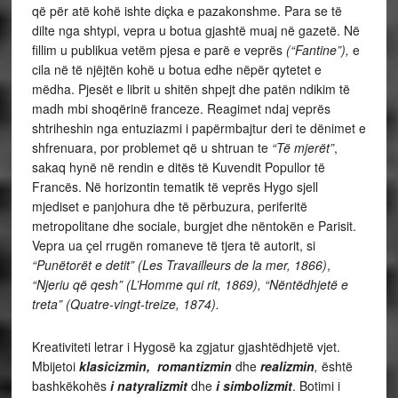
që për atë kohë ishte diçka e pazakonshme. Para se të
dilte nga shtypi, vepra u botua gjashtë muaj në gazetë. Në
fillim u publikua vetëm pjesa e parë e veprës
(“Fantine”),
e
cila në të njëjtën kohë u botua edhe nëpër qytetet e
mëdha. Pjesët e librit u shitën shpejt dhe patën ndikim të
madh mbi shoqërinë franceze. Reagimet ndaj veprës
shtriheshin nga entuziazmi i papërmbajtur deri te dënimet e
shfrenuara, por problemet që u shtruan te
“Të mjerët”
,
sakaq hynë në rendin e ditës të Kuvendit Popullor të
Francës. Në horizontin tematik të veprës Hygo sjell
mjediset e panjohura dhe të përbuzura, periferitë
metropolitane dhe sociale, burgjet dhe nëntokën e Parisit.
Vepra ua çel rrugën romaneve të tjera të autorit, si
“Punëtorët e detit” (Les Travailleurs de la mer, 1866)
,
“Njeriu që qesh” (L’Homme qui rit, 1869), “Nëntëdhjetë e
treta” (Quatre-vingt-treize, 1874).
Kreativiteti letrar i Hygosë ka zgjatur gjashtëdhjetë vjet.
Mbijetoi
klasicizmin, romantizmin
dhe
realizmin
,
është
bashkëkohës
i
natyralizmit
dhe
i
simbolizmit
. Botimi i