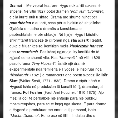
Dramat
– Me veprat
teatrore, Hygo nuk arriti sukses të
shpejtë. Në vitin 1827 botoi dramën
“Komveli”
(Cromwell)
,
e cila kurrë nuk u shfaq. Drama më shumë njihet për
parathënien
e autorit, sesa për subjektin që shtjellohet.
Gjatësia e madhe e dramës u konsiderua e
papërshtatshme për shfaqje. Në hyrje, Hygo i këshillon
shkrimtarët francezë të çlirohen nga
stili klasik
i teatrit,
duke e filluar kësisoj konfliktin midis
klasicizmit francez
dhe
romantizmit
. Pas kësaj ngjarjeje, ky konflikt do të
zgjasë edhe shumë vite. Pas
“Kromvelit”,
në vitin 1828
pasoi drama
“Amy Robsart”
. Është një dramë
eksperimentale nga fëmijëria e Hygosë, e inspiruar nga
“Kenilworth”
(1821) e romancierit dhe poetit skocez
Uolltër
Skot
(Walter Scott, 1771-1832). Drama e sipërthënë e
Hygosë ishte në produksion të kunatit të tij, dramaturgut
francez
Pol Fusher
(Paul-Anri Foucher, 1810-1875). Ajo
mezi ia doli të përballojë një shfaqje para një publiku
mosmirënjohës, para se të hiqej nga skena. E para dramë
e Hygosë e produkuar me emrin e tij personal, ishte
“Marion Delorme”
. Edhe pse në fillim i ndalua dhe u