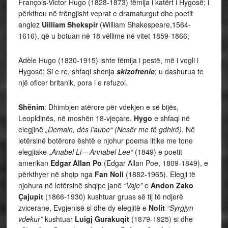
François-Victor Hugo (1828-1873) fëmija i katërt i Hygosë; i
përktheu në frëngjisht veprat e dramaturgut dhe poetit
anglez
Uilliam Shekspir
(William Shakespeare,1564-
1616), që u botuan në 18 vëllime në vitet 1859-1866;
Adèle Hugo (1830-1915) ishte fëmija i pestë, më i vogli i
Hygosë; Si e re, shfaqi shenja
skizofrenie
; u dashurua te
një oficer britanik, pora i e refuzoi.
Shënim
: Dhimbjen atërore për vdekjen e së bijës,
Leopldinës, në moshën 18-vjeçare,
Hygo
e shfaqi në
elegjinë
„Demain, dès l’aube“ (Nesër me të gdhirë)
. Në
letërsinë botërore është e njohur poema litike me tone
elegjiake
„Anabel Li – Annabel Lee“
(1849) e poetit
amerikan
Edgar Allan Po
(Edgar Allan Poe, 1809-1849), e
përkthyer në shqip nga
Fan Noli
(1882-1965). Elegji të
njohura në letërsinë shqipe janë
“Vaje”
e
Andon Zako
Çajupit
(1866-1930) kushtuar gruas së tij të ndjerë
zvicerane, Evgjenisë si dhe dy elegjitë e
Nolit
“Syrgjyn
vdekur”
kushtuar
Luigj Gurakuqit
(1879-1925) si dhe