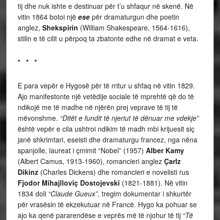
tij dhe nuk ishte e destinuar për t’u shfaqur në skenë. Në
vitin 1864 botoi një
ese
për dramaturgun dhe poetin
anglez,
Shekspirin
(William Shakespeare, 1564-1616),
stilin e të cilit u përpoq ta zbatonte edhe në dramat e veta.
* * *
E para vepër e Hygosë për të rritur u shfaq në vitin 1829.
Ajo manifestonte një vetëdije sociale të mprehtë që do të
ndikojë me të madhe në njërën prej veprave të tij të
mëvonshme.
“Ditët e fundit të njeriut të dënuar me vdekje”
është vepër e cila ushtroi ndikim të madh mbi krijuesit siç
janë shkrimtari, eseisti dhe dramaturgu francez, nga nëna
spanjolle, laureat i çmimit “Nobel” (1957)
Alber Kamy
(Albert Camus, 1913-1960), romancieri anglez
Çarlz
Dikinz
(Charles Dickens) dhe romancieri e novelisti rus
Fjodor Mihajlloviç Dostojevski
(1821-1881). Në vitin
1834 doli
“Claude Gueux”
, tregim dokumentar i shkurtër
për vrasësin të ekzekutuar në Francë. Hygo ka pohuar se
ajo ka qenë pararendëse e veprës më të njohur të tij
“Të