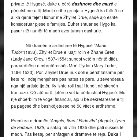
private të Hygosë, duke u bërë
dashnore dhe muzë
e
përjetshme e tij. Madje edhe gruaja e Hygosë ka thënë se
ai ka qenë tejet i lidhur me Zhyliet Drue, saqë ajo është
konsideruar pjesë e familjes. Duhet shtuar se Hygo ka
pasur një numër të madh aventurash dashurie.
Në dramën e ardhshme të Hygosë
“Marie
Tudor”
(1833), Zhyliet Drue e luajti rolin e Zhanë Greit
(Lady Jane Grey, 1537-1554; sundoi vetëm nëntë ditë),
paraardhëse e mbretëreshës Meri Tjydor (Mary Tudor,
1496-1533). Por. Zhyliet Drue nuk doli e përshtatshme për
këtë rol, ndaj menjëherë pas natës së parë, u zëvendësua
nga një artiste tjetër. Ky ishte roli i saj i fundit në skenën
franceze. Që atëherë, jetën e vet ia përkushtoi Hygosë. Me
një shpërblim të vogël financiar, ajo u bë sekretareshë e tij
pa pagesë dhe bashkëjetuese në 50 vitet e ardhshme.
Premiera e dramës
“Angelo, tiran i Padovës” (Angelo, tyran
de Padoue, 1835)
u shfaq në vitin 1835 dhe pati sukses të
madh. Pas kësaj, për shfaqjen e dramave të reja,
Duka i