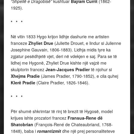
“Shpellë e Dragobisë”
kushtuar
Bajram Currit
(1862-
1925).
* * *
Në vitin 1833 Hygo krijon lidhje dashurie me artisten
franceze
Zhyliet Drue
(Juliette Drouet, e lindur si Julienne
Josephine Gauvain, 1806-1883). Lidhja midis tyre ka
zgjatur pesëdhjetë vjet, deri në vdekjen e saj. Para se të
lidhej me Hygonë, Zhyliet Drue kishte një vajzë me
skulptorin francez
Jean-Jacques Pradier
të njohur si
Xhejms Pradie
(James Pradier, 1790-1852), e cila quhej
Klerë Pradie
(Claire Pradier, 1826-1846).
* * *
Për shumë shkrimtar të rinj të brezit të Hygosë, model
krijues ishte prozatori francez
Fransua-Rene dë
Shatobrian
(François-René de Chateaubriand, 1768-
1848), baba i
romantizmit
dhe një prej personaliteteve