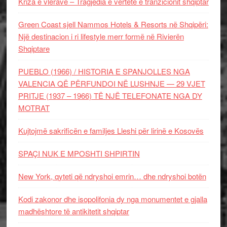
Kriza e vlerave – Tragjedia e vërtetë e tranzicionit shqiptar
Green Coast sjell Nammos Hotels & Resorts në Shqipëri:
Një destinacion i ri lifestyle merr formë në Rivierën
Shqiptare
PUEBLO (1966) / HISTORIA E SPANJOLLES NGA
VALENCIA QË PËRFUNDOI NË LUSHNJE — 29 VJET
PRITJE (1937 – 1966) TË NJË TELEFONATE NGA DY
MOTRAT
Kujtojmë sakrificën e familjes Lleshi për lirinë e Kosovës
SPAÇI NUK E MPOSHTI SHPIRTIN
New York, qyteti që ndryshoi emrin… dhe ndryshoi botën
Kodi zakonor dhe isopolifonia dy nga monumentet e gjalla
madhështore të antikitetit shqiptar