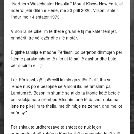
“Northern Westchester Hospital” Mount Kisco- New York, ai
ndërroi jetë ditën e Hënë, me 20 prill 2020. Vilsoni ishte i
lindur me 14 shtator 1973.
Vilson la në pikëllim të thellë gruan e tij me katër fëmijët,
prindërit, tre vëllezër dhe një motër.
E gjithë familja e madhe Përlleshi po përjeton dhimbjen për
ikjen e parakohshme të njeriut të saj të dashur dhe Lutet
për shpirtin e Tij!
Lek Përlleshi, që i përcolli lajmin gazetës Dielli, tha se
“ende nuk po e besojmë se Vilsoni iku në amshim pa
Lamtumirë. Besonim shumë se ai do ta fitonte këtë betejë
por vdekja na e rrëmbeu Vilsonin tonë të dashur duke na
lënë në pikëllim të thellë, me dhimbje në zemër, dhe me lot
ndër sy.”
Për shkak të urdhëresave të shtetit që nuk lejon
grumbullimet në kohën e Pandemisë ceremonia do të jetë