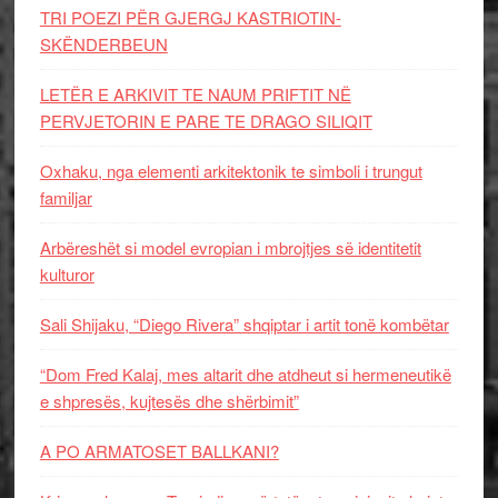
TRI POEZI PËR GJERGJ KASTRIOTIN-
SKËNDERBEUN
LETËR E ARKIVIT TE NAUM PRIFTIT NË
PERVJETORIN E PARE TE DRAGO SILIQIT
Oxhaku, nga elementi arkitektonik te simboli i trungut
familjar
Arbëreshët si model evropian i mbrojtjes së identitetit
kulturor
Sali Shijaku, “Diego Rivera” shqiptar i artit tonë kombëtar
“Dom Fred Kalaj, mes altarit dhe atdheut si hermeneutikë
e shpresës, kujtesës dhe shërbimit”
A PO ARMATOSET BALLKANI?