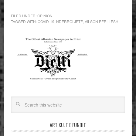
FILED UNDER:
OPINION
TAGGED WITH:
COVID-19
,
NDERROI JETE
,
VILSON PERLLESHI
ARTIKUJT E FUNDIT