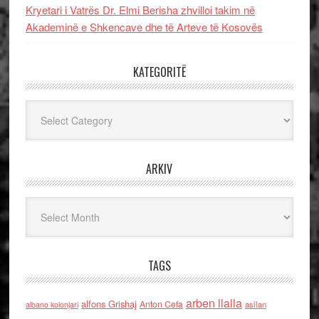
Kryetari i Vatrës Dr. Elmi Berisha zhvilloi takim në
Akademinë e Shkencave dhe të Arteve të Kosovës
KATEGORITË
Kategoritë
ARKIV
Arkiv
TAGS
arben llalla
alfons Grishaj
Anton Cefa
asllan
albano kolonjari