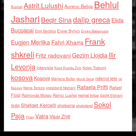
Behlul
Astrit Lulushi
Aurenc Bebja
Bushati
Jashari
dalip greca
Beqir Sina
Elida
Buçpapaj
Enver Bytyci
Elmi Berisha
Ermira Babamusta
Frank
Eugjen Merlika
Fahri Xharra
shkreli
Ilir
Gezim Llojdia
Fritz radovani
Levonja
Interviste
Kolec Traboini
Keze Kozeta Zylo
kosova
Kosove
nderroi jete
Marjana Bulku
ne
Murat Gecaj
Rafaela Prifti
Rafael
Nene Tereza
Kosove
presidenti Nishani
Floqi
Raimonda Moisiu
Ramiz Lushaj
reshat kripa
Sadik Elshani
Sokol
Shefqet Kercelli
shqiperia
shqiptaret
SHBA
Paja
Vatra
Visar Zhiti
Thaci