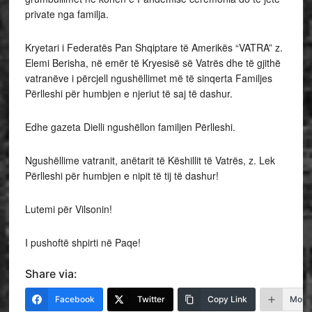
private nga familja.
Kryetari i Federatës Pan Shqiptare të Amerikës “VATRA” z.
Elemi Berisha, në emër të Kryesisë së Vatrës dhe të gjithë
vatranëve i përcjell ngushëllimet më të sinqerta Familjes
Përlleshi për humbjen e njeriut të saj të dashur.
Edhe gazeta Dielli ngushëllon familjen Përlleshi.
Ngushëllime vatranit, anëtarit të Këshillit të Vatrës, z. Lek
Përlleshi për humbjen e nipit të tij të dashur!
Lutemi për Vilsonin!
I pushoftë shpirti në Paqe!
Share via:
Facebook
Twitter
Copy Link
More