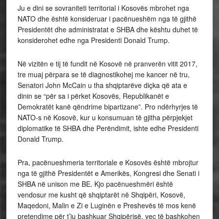
Ju e dini se sovraniteti territorial i Kosovës mbrohet nga
NATO dhe është konsideruar i pacënueshëm nga të gjithë
Presidentët dhe administratat e SHBA dhe kështu duhet të
konsiderohet edhe nga Presidenti Donald Trump.
Në vizitën e tij të fundit në Kosovë në pranverën vitit 2017,
tre muaj përpara se të diagnostikohej me kancer në tru,
Senatori John McCain u tha shqiptarëve diçka që ata e
dinin se “për sa i përket Kosovës, Republikanët e
Demokratët kanë qëndrime bipartizane”. Pro ndërhyrjes të
NATO-s në Kosovë, kur u konsumuan të gjitha përpjekjet
diplomatike të SHBA dhe Perëndimit, ishte edhe Presidenti
Donald Trump.
Pra, pacënueshmeria territoriale e Kosovës është mbrojtur
nga të gjithë Presidentët e Amerikës, Kongresi dhe Senati i
SHBA në unison me BE. Kjo pacënueshmëri është
vendosur me kusht që shqiptarët në Shqipëri, Kosovë,
Maqedoni, Malin e Zi e Luginën e Preshevës të mos kenë
pretendime për t’ju bashkuar Shqipërisë, veç të bashkohen