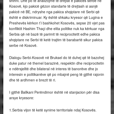
shihni. Dhe po të analizojmë të drejtat e pakicës serbe në
Kosovë, kjo pakicë gëzon standarte të drejtash si asnjë
pakicë në BE, ndryshe nga pakica shqiptare në Serbi që
është e diskriminuar. Ky është shkaku kryesor që Lugina e
Preshevës kërkon t’i bashkohet Kosovës, sepse 20 vjet pas
konfliktit Hashim Thaçi dhe elita politike nuk ka kërkuar nga
Serbia që në bazë të parimit të reciprocitetit edhe pakica
shqiptare ne Serbi të ketë trajtim të barabartë sikur pakica
serbe në Kosovë.
Dialogu Serbi-Kosovë në Bruksel do të duhej që të bazohej
duke patur në themel barazinë, respektin dhe reciprocitetin
e ndërsjelltë dhe bilateral në interes të banorëve dhe jo
interesin e politikanëve që po mbajnë peng të gjithë rajonin
dhe të ardhmen e brezit të ri.
I gjithë Ballkani Perëndimor është në stanjacion për disa
arsye kryesore:
1.Serbia vijon të ketë synime territoriale ndaj Kosovës.