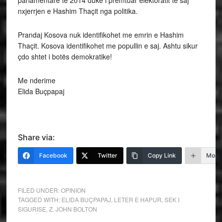
nxjerrjen e Hashim Thaçit nga politika.
Prandaj Kosova nuk identifikohet me emrin e Hashim
Thaçit. Kosova identifikohet me popullin e saj. Ashtu sikur
çdo shtet i botës demokratike!
Me nderime
Elida Buçpapaj
Share via:
Facebook
Twitter
Copy Link
More
FILED UNDER:
OPINION
TAGGED WITH:
ELIDA BUÇPAPAJ
,
LETER E HAPUR
,
SEK I
SIGURISE
,
Z. JOHN BOLTON