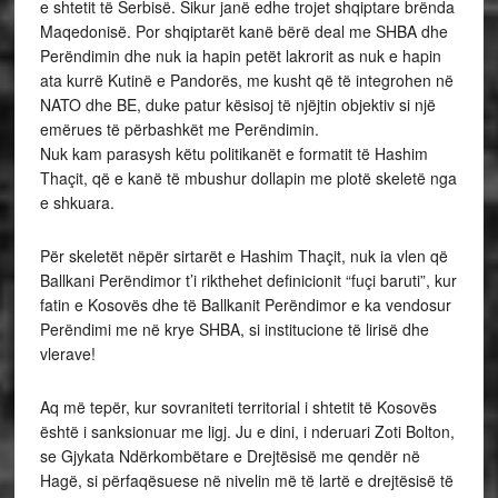
e shtetit të Serbisë. Sikur janë edhe trojet shqiptare brënda
Maqedonisë. Por shqiptarët kanë bërë deal me SHBA dhe
Perëndimin dhe nuk ia hapin petët lakrorit as nuk e hapin
ata kurrë Kutinë e Pandorës, me kusht që të integrohen në
NATO dhe BE, duke patur kësisoj të njëjtin objektiv si një
emërues të përbashkët me Perëndimin.
Nuk kam parasysh këtu politikanët e formatit të Hashim
Thaçit, që e kanë të mbushur dollapin me plotë skeletë nga
e shkuara.
Për skeletët nëpër sirtarët e Hashim Thaçit, nuk ia vlen që
Ballkani Perëndimor t’i rikthehet definicionit “fuçi baruti”, kur
fatin e Kosovës dhe të Ballkanit Perëndimor e ka vendosur
Perëndimi me në krye SHBA, si institucione të lirisë dhe
vlerave!
Aq më tepër, kur sovraniteti territorial i shtetit të Kosovës
është i sanksionuar me ligj. Ju e dini, i nderuari Zoti Bolton,
se Gjykata Ndërkombëtare e Drejtësisë me qendër në
Hagë, si përfaqësuese në nivelin më të lartë e drejtësisë të