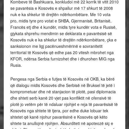
Kombeve të Bashkuara, konkludoi më 22 korrik të vitit 2010
se pavarësia e Kosovës e shpallur më 17 shkurt të 2008
nuk e ka shkelur të drejtën ndërkombëtare. Me 10 vota
pro, midis tyre pro votat e SHBA, Gjermanisë, Britanisë,
Francës etj dhe 4 kundër, midis tyre kundër vota e Rusisë,
gjykata shprehu mendimin se deklarata e pavarësisë së
Kosovës nuk e ka shkelur të drejtën ndërkombëtare, çka e
sanksionon me ligj pacënueshmërinë e sovranitetit
territorial të Kosovës që edhe pas 20 vitesh mbrohet nga
KFOR, ndërsa Serbia furnizohet dhe i dhurohen MIG nga
Rusia.
Pengesa nga Serbia e futjes të Kosovës në OKB, ka bërë
që dialogu midis Kosovës dhe Serbisë në Bruksel të jetë i
komprometuar dhe në stanjacion të plotë, pasi diplomacia
dhe shteti serb kanë 20 vjet pas konfliktit në ofensivë të
plotë jo vetëm për të ndaluar njohjet e reja të pavarësisë të
Kosovës nga shtete të tjera, por edhe duke lobuar tek
shtetet që kanë njohur pavarësinë e Kosovës që këto
shtete ta anullojnë njohjen. Absurditeti në apoteozë siç e