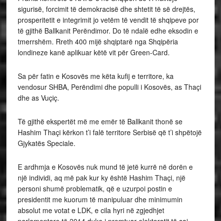
sigurisë, forcimit të demokracisë dhe shtetit të së drejtës,
prosperitetit e integrimit jo vetëm të vendit të shqipeve por
të gjithë Ballkanit Perëndimor. Do të ndalë edhe eksodin e
tmerrshëm. Rreth 400 mijë shqiptarë nga Shqipëria
londineze kanë aplikuar këtë vit për Green-Card.
Sa për fatin e Kosovës me këta kufij e territore, ka
vendosur SHBA, Perëndimi dhe populli i Kosovës, as Thaçi
dhe as Vuçiç.
Të gjithë ekspertët më me emër të Ballkanit thonë se
Hashim Thaçi kërkon t’i falë territore Serbisë që t’i shpëtojë
Gjykatës Speciale.
E ardhmja e Kosovës nuk mund të jetë kurrë në dorën e
një individi, aq më pak kur ky është Hashim Thaçi, një
personi shumë problematik, që e uzurpoi postin e
presidentit me kuorum të manipuluar dhe minimumin
absolut me votat e LDK, e cila hyri në zgjedhjet
parlamentare të 2014 duke i premtuar elektoratit të saj