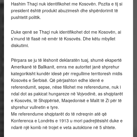
Hashim Thaçi nuk identifikohet me Kosovën. Pozita e tij si
president është produkt abuzimesh dhe shpërdorimit të
pushtetit politik.
Duke qenë se Thaçi nuk identifikohet dot me Kosovën, ai
s’mund të flasë në emër të Kosovës. Dhe këtu mbyllet
diskutimi.
Përpara se ju të lëshonit deklaratën tuaj, shumë ekspertë
Amerikanë të Ballkanit, emra me autoritet janë shprehur
kategorikisht kundër idesë për rregullime territoresh midis
Kosovës e Serbisë. Që përjashton edhe idenë e
referendumit, sepse, nëse fillohet me referendume, nuk i
ndal dot as pakicat hungareze në Vojvodinë, as shqiptarët
e Kosovës, të Shqipërisë, Maqedonisë e Malit të Zi për të
shprehur vullnetin e tyre.
Me referendume shqiptarët do të ndreqnin atë që
Konferenca e Londrës e 1913 u mori padrejtësisht duke e
ndarë një komb në trojet e veta autoktone në 5 shtete.