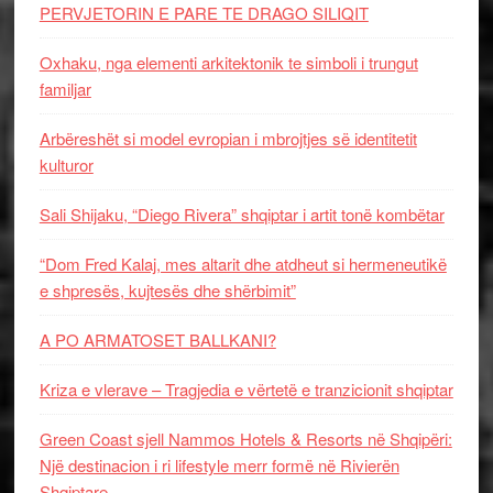
PERVJETORIN E PARE TE DRAGO SILIQIT
Oxhaku, nga elementi arkitektonik te simboli i trungut
familjar
Arbëreshët si model evropian i mbrojtjes së identitetit
kulturor
Sali Shijaku, “Diego Rivera” shqiptar i artit tonë kombëtar
“Dom Fred Kalaj, mes altarit dhe atdheut si hermeneutikë
e shpresës, kujtesës dhe shërbimit”
A PO ARMATOSET BALLKANI?
Kriza e vlerave – Tragjedia e vërtetë e tranzicionit shqiptar
Green Coast sjell Nammos Hotels & Resorts në Shqipëri:
Një destinacion i ri lifestyle merr formë në Rivierën
Shqiptare