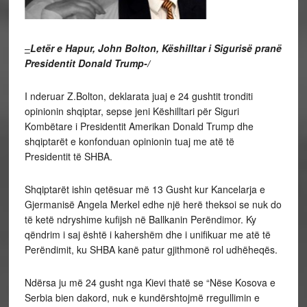
–
Letër e Hapur
, John Bolton
, Këshilltar i Sigurisë pranë
Presidentit Donald Trump-/
I nderuar Z.Bolton, deklarata juaj e 24 gushtit tronditi
opinionin shqiptar, sepse jeni Këshilltari për Siguri
Kombëtare i Presidentit Amerikan Donald Trump dhe
shqiptarët e konfonduan opinionin tuaj me atë të
Presidentit të SHBA.
Shqiptarët ishin qetësuar më 13 Gusht kur Kancelarja e
Gjermanisë Angela Merkel edhe një herë theksoi se nuk do
të ketë ndryshime kufijsh në Ballkanin Perëndimor. Ky
qëndrim i saj është i kahershëm dhe i unifikuar me atë të
Perëndimit, ku SHBA kanë patur gjithmonë rol udhëheqës.
Ndërsa ju më 24 gusht nga Kievi thatë se “Nëse Kosova e
Serbia bien dakord, nuk e kundërshtojmë rregullimin e