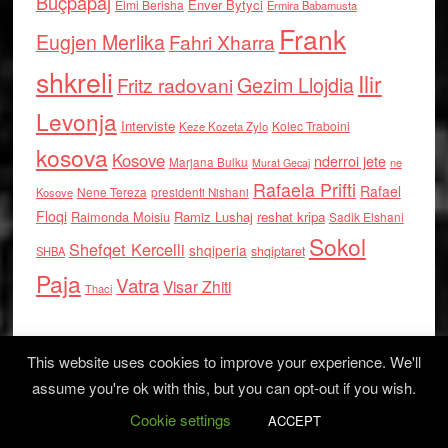
Buçpapaj
Enver Bytyci
Elmi Berisha
Ermira Babamusta
Frank
Eugjen Merlika
Fahri Xharra
shkreli
Ilir
Gezim Llojdia
Fritz radovani
Levonja
Interviste
Kolec Traboini
Keze Kozeta Zylo
kosova
Kosove
nderroi jete
Marjana Bulku
ne
Murat Gecaj
Rafaela Prifti
Rafael
Nene Tereza
Kosove
presidenti Nishani
Floqi
Raimonda Moisiu
Ramiz Lushaj
reshat kripa
Sadik Elshani
Sokol
Shefqet Kercelli
shqiperia
shqiptaret
SHBA
Paja
Vatra
Visar Zhiti
Thaci
This website uses cookies to improve your experience. We'll
assume you're ok with this, but you can opt-out if you wish.
Cookie settings
Log in
ACCEPT