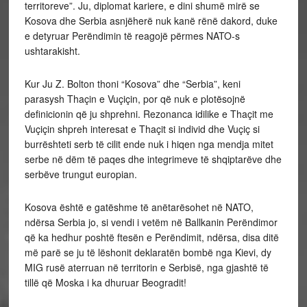
territoreve”. Ju, diplomat kariere, e dini shumë mirë se
Kosova dhe Serbia asnjëherë nuk kanë rënë dakord, duke
e detyruar Perëndimin të reagojë përmes NATO-s
ushtarakisht.
Kur Ju Z. Bolton thoni “Kosova” dhe “Serbia”, keni
parasysh Thaçin e Vuçiçin, por që nuk e plotësojnë
definicionin që ju shprehni. Rezonanca idilike e Thaçit me
Vuçiçin shpreh interesat e Thaçit si individ dhe Vuçiç si
burrështeti serb të cilit ende nuk i hiqen nga mendja mitet
serbe në dëm të paqes dhe integrimeve të shqiptarëve dhe
serbëve trungut europian.
Kosova është e gatëshme të anëtarësohet në NATO,
ndërsa Serbia jo, si vendi i vetëm në Ballkanin Perëndimor
që ka hedhur poshtë ftesën e Perëndimit, ndërsa, disa ditë
më parë se ju të lëshonit deklaratën bombë nga Kievi, dy
MIG rusë aterruan në territorin e Serbisë, nga gjashtë të
tillë që Moska i ka dhuruar Beogradit!