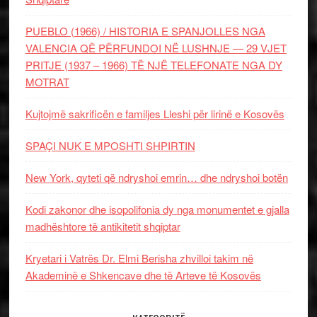
PUEBLO (1966) / HISTORIA E SPANJOLLES NGA
VALENCIA QË PËRFUNDOI NË LUSHNJE — 29 VJET
PRITJE (1937 – 1966) TË NJË TELEFONATE NGA DY
MOTRAT
Kujtojmë sakrificën e familjes Lleshi për lirinë e Kosovës
SPAÇI NUK E MPOSHTI SHPIRTIN
New York, qyteti që ndryshoi emrin… dhe ndryshoi botën
Kodi zakonor dhe isopolifonia dy nga monumentet e gjalla
madhështore të antikitetit shqiptar
Kryetari i Vatrës Dr. Elmi Berisha zhvilloi takim në
Akademinë e Shkencave dhe të Arteve të Kosovës