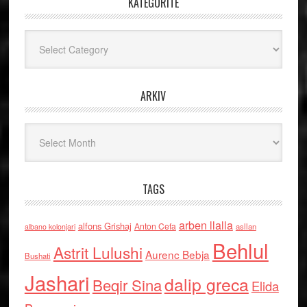
KATEGORITË
Kategoritë
ARKIV
Arkiv
TAGS
arben llalla
alfons Grishaj
Anton Cefa
asllan
albano kolonjari
Behlul
Astrit Lulushi
Aurenc Bebja
Bushati
Jashari
dalip greca
Beqir Sina
Elida