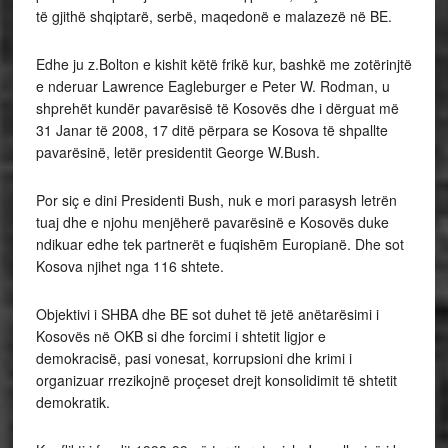
të gjithë shqiptarë, serbë, maqedonë e malazezë në BE.
Edhe ju z.Bolton e kishit këtë frikë kur, bashkë me zotërinjtë
e nderuar Lawrence Eagleburger e Peter W. Rodman, u
shprehët kundër pavarësisë të Kosovës dhe i dërguat më
31 Janar të 2008, 17 ditë përpara se Kosova të shpallte
pavarësinë, letër presidentit George W.Bush.
Por siç e dini Presidenti Bush, nuk e mori parasysh letrën
tuaj dhe e njohu menjëherë pavarësinë e Kosovës duke
ndikuar edhe tek partnerët e fuqishēm Europianë. Dhe sot
Kosova njihet nga 116 shtete.
Objektivi i SHBA dhe BE sot duhet të jetë anëtarësimi i
Kosovës në OKB si dhe forcimi i shtetit ligjor e
demokracisë, pasi vonesat, korrupsioni dhe krimi i
organizuar rrezikojnë proçeset drejt konsolidimit të shtetit
demokratik.