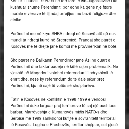
Konflikti i fundit 1998-99 në territoret e ish-Jugosllavisë i ka
kushtuar shumë Perëndimit, por edhe ka qenë një fitore
morale e vlerave të tij ndaj urrejtjes me bazë religjoze dhe
etnike.
Perëndimi me në krye SHBA ndreqi në Kosovë atë që nuk
mundi ta ndreqi kurrë në Srebrenicë. Prandaj shqiptarët e
Kosovës me të drejtë janë kombi më proAmerikan në botë.
Shqiptarët në Ballkanin Perëndimor janë Asi në duart e
Perëndimit dhe faktor paqeje në këtë rajon problematik. Ne
vjeshtë në Maqedoni votohet referendumi i ndryshimit të
emrit dhe, nëse ky referendum do të dalë sikur pret
Perëndimi, kjo në sajë të votës së shqiptarëve.
Fatin e Kosovës në konfliktin e 1998-1999 e vendosi
Perëndimi duke larguar prej territoreve të saj një pushtues
barbar. Marrëveshja e Kumanovës midis NATO-s dhe
Serbisë më 1999 sanksionoi kufijtë e sovranitetit territorial
të Kosovës. Lugina e Preshevës, territor shqiptar, sot pjesë