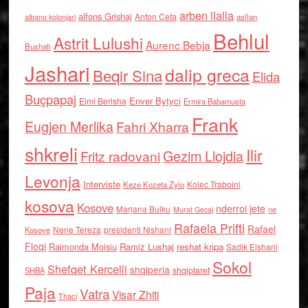
arben llalla
alfons Grishaj
Anton Cefa
asllan
albano kolonjari
Behlul
Astrit Lulushi
Aurenc Bebja
Bushati
Jashari
dalip greca
Beqir Sina
Elida
Buçpapaj
Enver Bytyci
Elmi Berisha
Ermira Babamusta
Frank
Eugjen Merlika
Fahri Xharra
shkreli
Ilir
Gezim Llojdia
Fritz radovani
Levonja
Interviste
Kolec Traboini
Keze Kozeta Zylo
kosova
Kosove
nderroi jete
Marjana Bulku
ne
Murat Gecaj
Rafaela Prifti
Rafael
Nene Tereza
Kosove
presidenti Nishani
Floqi
Raimonda Moisiu
Ramiz Lushaj
reshat kripa
Sadik Elshani
Sokol
Shefqet Kercelli
shqiperia
shqiptaret
SHBA
Paja
Vatra
Visar Zhiti
Thaci