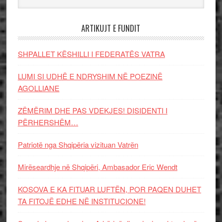
ARTIKUJT E FUNDIT
SHPALLET KËSHILLI I FEDERATËS VATRA
LUMI SI UDHË E NDRYSHIM NË POEZINË
AGOLLIANE
ZËMËRIM DHE PAS VDEKJES! DISIDENTI I
PËRHERSHËM…
Patriotë nga Shqipëria vizituan Vatrën
Mirëseardhje në Shqipëri, Ambasador Eric Wendt
KOSOVA E KA FITUAR LUFTËN, POR PAQEN DUHET
TA FITOJË EDHE NË INSTITUCIONE!