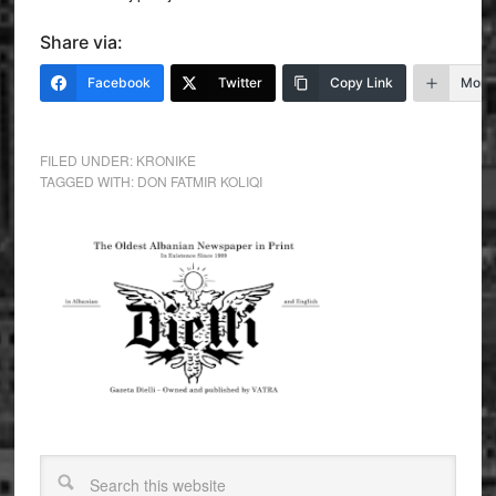
Share via:
Facebook
Twitter
Copy Link
More
FILED UNDER:
KRONIKE
TAGGED WITH:
DON FATMIR KOLIQI