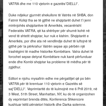
VATRA dhe me 110 vjetorin e gazetës”DIELLI”.
Duke ndjekur gjurmët shekullore të Vatrës në SHBA, don
Fatmir Koliqi tha se të gjithë ne shqiptarët duhet t’i jemi
mirënjohës shqiptarëve të Amerikës, vecanërisht
Federatës VATRA, që ka shërbyer për shumë kohë në
vend të shtetit shqiptar, kur nuk e kishim. Shqiptarët e
Amerikës, por dhe ata në vendlindje duhet të luftojnë të
gjithë për ta përkrahur Vatrën sepse ajo përbën një
trashëgimi të madhe historike Kombëtare. Vatra duhet të
forcohet sepse detyrat Kombëtare nuk kanë përfunduar
ende dhe Kombi shqiptar ka probleme të mëdha për të
zgjidhur.
Editori e njohu mysafirin edhe me përgatitjet që po bën
VATRA për të kremtuar 110 vjetorin e Gazetës së
saj”DIELLI”. Veprimtaritë do të kulmojnë me 6 Prill 2019, në
3 West, 51th Street, Manhattan, NY, ku do të organizohen
dy veprimtari brenda ditës, Konferenca Shkencore
kushtuar këtij përvjetori historik dhe Darka solemne.