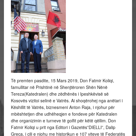
Të premten pasdite, 15 Mars 2019, Don Fatmir Koliqi,
famullitar në Prishtinë në Shenjtëroren Shën Nënë
Tereza(Katedralen) dhe zëdhënës i Ipeshkëvisë së
Kosovës vizitoi selinë e Vatrës. Ai shoqërohej nga anëtari i
Këshillit të Vatrës, biznesmeni Anton Raja, i njohur për
mbështetjen dhe udhëheqjen e fondeve për Katedralen
dhe organizimin e turneve të golfit për këtë qëllim. Don
Fatmir Koliqi u prit nga Editori i Gazetës”DIELLI”, Dalip
Greca, i cili e njohu me historikun e 107 viteve të Federatës