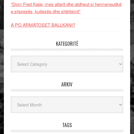
“Dom Fred Kalaj, mes altarit dhe atdheut si hermeneutikë
e shpresës, kujtesës dhe shërbimit”
A PO ARMATOSET BALLKANI?
KATEGORITË
Kategoritë
ARKIV
Arkiv
TAGS