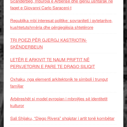
Scanderbeg, mburoja e Arbërisë dhe gjeniu ushtarak në
faqet e Giovanni Carlo Saraceni-t
Republika mbi interesat politike: sovraniteti i qytetarëve,
kushtetutshmëria dhe përgjegjësia shtetërore
TRI POEZI PËR GJERGJ KASTRIOTIN-
SKËNDERBEUN
LETËR E ARKIVIT TE NAUM PRIFTIT NË
PERVJETORIN E PARE TE DRAGO SILIQIT
Oxhaku, nga elementi arkitektonik te simboli i trungut
familjar
Arbëreshët si model evropian i mbrojtjes së identitetit
kulturor
Sali Shijaku, “Diego Rivera” shqiptar i artit tonë kombëtar