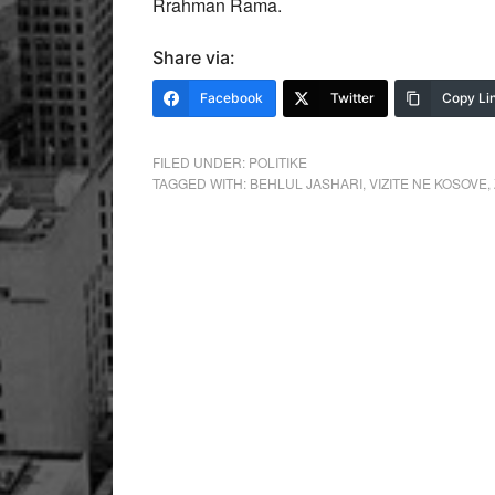
Rrahman Rama.
Share via:
Facebook
Twitter
Copy Li
FILED UNDER:
POLITIKE
TAGGED WITH:
BEHLUL JASHARI
,
VIZITE NE KOSOVE
,