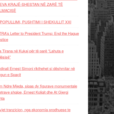
EVA KRAJË-SHESTAN NË ZARË TË
LMACISË
POPULLIMI, PUSHTIMI I SHEKULLIT XXI
RA’s Letter to President Trump: End the Hague
ustice
 Tirana në Kukaj për të parë “Lahuta e
ësisë”
dinali Ernest Simoni rikthehet si dëshmitar në
gun e Spaçit
 Ndre Mjeda, sipas dy figurave monumentale
letrave shqipe, Ernest Koliqit dhe At Gjergj
hta
vjet tranzicion, nga ekonomia prodhuese te