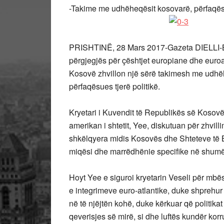
-Takime me udhëheqësit kosovarë, përfaqësue
PRISHTINË, 28 Mars 2017-Gazeta DIELLI-B.J
përgjegjës për çështjet europiane dhe euroa
Kosovë zhvillon një sërë takimesh me udhëh
përfaqësues tjerë politikë.
Kryetari i Kuvendit të Republikës së Kosov
amerikan i shtetit, Yee, diskutuan për zhvill
shkëlqyera midis Kosovës dhe Shteteve të 
miqësi dhe marrëdhënie specifike në shumë
Hoyt Yee e siguroi kryetarin Veseli për mb
e integrimeve euro-atlantike, duke shprehu
në të njëjtën kohë, duke kërkuar që politikat
qeverisjes së mirë, si dhe luftës kundër korru