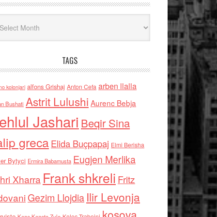
iv
TAGS
arben llalla
alfons Grishaj
Anton Cefa
no kolonjari
Astrit Lulushi
Aurenc Bebja
an Bushati
ehlul Jashari
Beqir Sina
alip greca
Elida Buçpapaj
Elmi Berisha
Eugjen Merlika
er Bytyci
Ermira Babamusta
Frank shkreli
hri Xharra
Fritz
Ilir Levonja
Gezim Llojdia
dovani
kosova
rviste
Kolec Traboini
Keze Kozeta Zylo