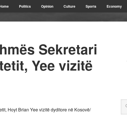
Home
Politics
Opinion
Culture
Sports
Economy
hmës Sekretari
etit, Yee vizitë
it, Hoyt Brian Yee vizitë dyditore në Kosovë/