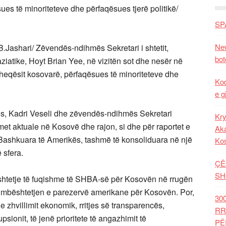
s të minoriteteve dhe përfaqësues tjerë politikë/
SP
New
ashari/ Zëvendës-ndihmës Sekretari i shtetit,
bot
ziatike, Hoyt Brian Yee, në vizitën sot dhe nesër në
eqësit kosovarë, përfaqësues të minoriteteve dhe
Kod
e g
ës, Kadri Veseli dhe zëvendës-ndihmës Sekretari
Kry
imet aktuale në Kosovë dhe rajon, si dhe për raportet e
Aka
Bashkuara të Amerikës, tashmë të konsoliduara në një
Ko
 sfera.
ÇË
SH
ështetje të fuqishme të SHBA-së për Kosovën në rrugën
r mbështetjen e parezervë amerikane për Kosovën. Por,
30
 e zhvillimit ekonomik, rritjes së transparencës,
RR
psionit, të jenë prioritete të angazhimit të
PË