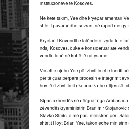
institucioneve të Kosovës.
Në këtë takim, Yee dhe kryeparlamentari Ves
shtet i pavarur dhe sovran, në raport me qyte
Kryetari i Kuvendit e falënderoi zyrtarin e
ndaj Kosovës, duke e konsideruar atë vendi
vendin tonë në kohë të ndryshme.
Veseli e njohu Yee për zhvillimet e fundit n
për të çuar përpara procesin e integrimit ev
hov të ri zhvillimit ekonomik dhe rritjes së 
Sipas axhendës së dërguar nga Ambasada 
zëvendëskryeministrin Branimir Stojanovic 
Slavko Simic, e më pas ministren për Dialo
shtetit Hoyt Brian Yee, takon edhe ministri