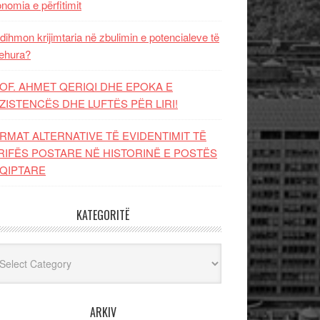
nomia e përfitimit
dihmon krijimtaria në zbulimin e potencialeve të
ehura?
OF. AHMET QERIQI DHE EPOKA E
ZISTENCЁS DHE LUFTЁS PЁR LIRI!
RMAT ALTERNATIVE TË EVIDENTIMIT TË
RIFËS POSTARE NË HISTORINË E POSTËS
QIPTARE
KATEGORITË
egoritë
ARKIV