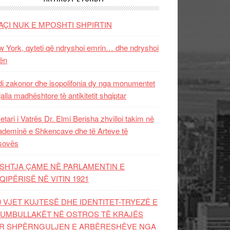
AÇI NUK E MPOSHTI SHPIRTIN
 York, qyteti që ndryshoi emrin… dhe ndryshoi
ën
i zakonor dhe isopolifonia dy nga monumentet
jalla madhështore të antikitetit shqiptar
etari i Vatrës Dr. Elmi Berisha zhvilloi takim në
deminë e Shkencave dhe të Arteve të
sovës
SHTJA ÇAME NË PARLAMENTIN E
QIPËRISË NË VITIN 1921
0 VJET KUJTESË DHE IDENTITET-TRYEZË E
UMBULLAKËT NË OSTROS TË KRAJËS
R SHPËRNGULJEN E ARBËRESHËVE NGA