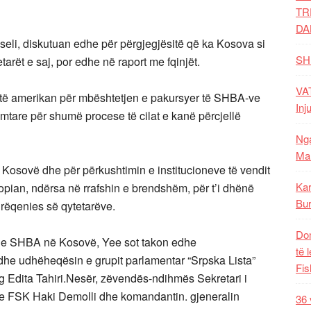
TR
DA
eli, diskutuan edhe për përgjegjësitë që ka Kosova si
SH
tarët e saj, por edhe në raport me fqinjët.
VAT
 lartë amerikan për mbështetjen e pakursyer të SHBA-ve
Inj
mtare për shumë procese të cilat e kanë përcjellë
Nga
Mal
ë Kosovë dhe për përkushtimin e institucioneve të vendit
Kar
ropian, ndërsa në rrafshin e brendshëm, për t’i dhënë
Bur
mirëqenies së qytetarëve.
Dom
e SHBA në Kosovë, Yee sot takon edhe
të 
dhe udhëheqësin e grupit parlamentar “Srpska Lista”
Fis
g Edita Tahiri.Nesër, zëvendës-ndihmës Sekretari i
n e FSK Haki Demolli dhe komandantin. gjeneralin
36 