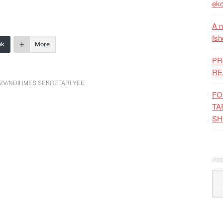
eko
A n
fsh
nk
More
PR
RE
ZV/NDIHMES SEKRETARI YEE
FO
TA
SH
Kat