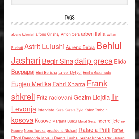
TAGS
arben llalla
alfons Grishaj
Anton Cefa
asllan
albano kolonjari
Behlul
Astrit Lulushi
Aurenc Bebja
Bushati
Jashari
dalip greca
Beqir Sina
Elida
Buçpapaj
Enver Bytyci
Elmi Berisha
Ermira Babamusta
Frank
Eugjen Merlika
Fahri Xharra
shkreli
Ilir
Gezim Llojdia
Fritz radovani
Levonja
Interviste
Kolec Traboini
Keze Kozeta Zylo
kosova
Kosove
nderroi jete
Marjana Bulku
ne
Murat Gecaj
Rafaela Prifti
Rafael
Nene Tereza
Kosove
presidenti Nishani
Floqi
Raimonda Moisiu
Ramiz Lushaj
reshat kripa
Sadik Elshani