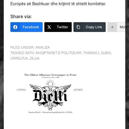
Europës së Bashkuar dhe krijimit të shtetit kombëtar.
Share via:
Facebook
Twitter
Copy Link
More
FILED UNDER:
ANALIZA
TAGGED WITH:
SHQIPTARET E POLITIZUAR
,
THANAS L GJIKA
,
URREJTJA
,
ZILIJA