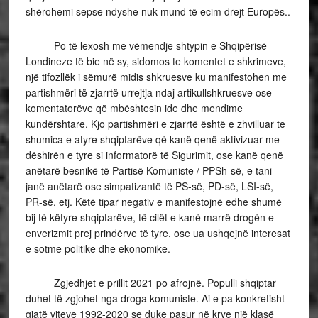
shërohemi sepse ndyshe nuk mund të ecim drejt Europës..
Po të lexosh me vëmendje shtypin e Shqipërisë
Londineze të bie në sy, sidomos te komentet e shkrimeve,
një tifozllëk i sëmurë midis shkruesve ku manifestohen me
partishmëri të zjarrtë urrejtja ndaj artikullshkruesve ose
komentatorëve që mbështesin ide dhe mendime
kundërshtare. Kjo partishmëri e zjarrtë është e zhvilluar te
shumica e atyre shqiptarëve që kanë qenë aktivizuar me
dëshirën e tyre si informatorë të Sigurimit, ose kanë qenë
anëtarë besnikë të Partisë Komuniste / PPSh-së, e tani
janë anëtarë ose simpatizantë të PS-së, PD-së, LSI-së,
PR-së, etj. Këtë tipar negativ e manifestojnë edhe shumë
bij të këtyre shqiptarëve, të cilët e kanë marrë drogën e
enverizmit prej prindërve të tyre, ose ua ushqejnë interesat
e sotme politike dhe ekonomike.
Zgjedhjet e prillit 2021 po afrojnë. Populli shqiptar
duhet të zgjohet nga droga komuniste. Ai e pa konkretisht
gjatë viteve 1992-2020 se duke pasur në krye një klasë