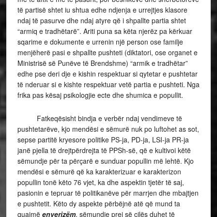
të partisë shtet iu shtua edhe ndjenja e urrejtjes klasore
ndaj të pasurve dhe ndaj atyre që i shpallte partia shtet
“armiq e tradhëtarë”. Ariti puna sa këta njerëz pa kërkuar
sqarime e dokumente e urrenin një person ose familje
menjëherë pasi e shpallte pushteti (diktatori, ose organet e
Ministrisë së Punëve të Brendshme) “armik e tradhëtar”
edhe pse deri dje e kishin respektuar si qytetar e pushtetar
të nderuar si e kishte respektuar vetë partia e pushteti. Nga
frika pas kësaj psikologjie ecte dhe shumica e popullit.
Fatkeqësisht bindja e verbër ndaj vendimeve të
pushtetarëve, kjo mendësi e sëmurë nuk po luftohet as sot,
sepse partitë kryesore politike PS-ja, PD-ja, LSI-ja PR-ja
janë pjella të drejtpërdrejta të PPSh-së, që e kultivoi këtë
sëmundje për ta përçarë e sunduar popullin më lehtë. Kjo
mendësi e sëmurë që ka karakterizuar e karakterizon
popullin tonë këto 76 vjet, ka dhe aspektin tjetër të saj,
pasionin e tepruar të politikanëve për marrjen dhe mbajtjen
e pushtetit. Këto dy aspekte përbëjnë atë që mund ta
quajmë
enverizëm
, sëmundje prej së cilës duhet të