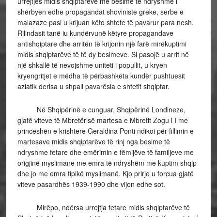
urrejtjes midis shqiptarëve me besime të ndryshme i
shërbyen edhe propagandat shoviniste greke, serbe e
malazaze pasi u krijuan këto shtete të pavarur para nesh.
Rilindasit tanë iu kundërvunë këtyre propagandave
antishqiptare dhe arritën të krijonin një farë mirëkuptimi
midis shqiptarëve të të dy besimeve. Si pasojë u arrit në
një shkallë të nevojshme uniteti i popullit, u kryen
kryengritjet e mëdha të përbashkëta kundër pushtuesit
aziatik derisa u shpall pavarësia e shtetit shqiptar.
Në Shqipërinë e cunguar, Shqipërinë Londineze,
gjatë viteve të Mbretërisë martesa e Mbretit Zogu i I me
princeshën e krishtere Geraldina Ponti ndikoi për fillimin e
martesave midis shqiptarëve të rinj nga besime të
ndryshme fetare dhe emërimin e fëmijëve të familjeve me
origjinë myslimane me emra të ndryshëm me kuptim shqip
dhe jo me emra tipikë myslimanë. Kjo prirje u forcua gjatë
viteve pasardhës 1939-1990 dhe vijon edhe sot.
Mirëpo, ndërsa urrejtja fetare midis shqiptarëve të