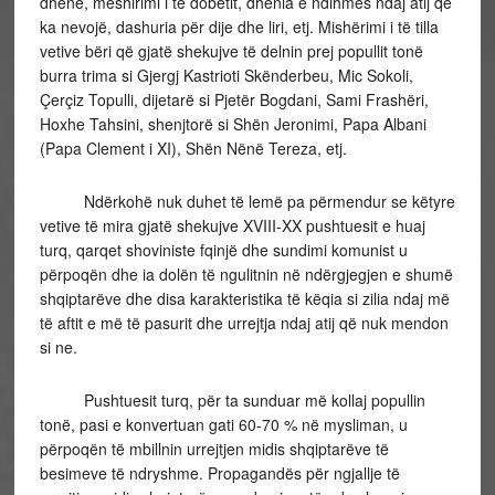
dhënë, mëshirimi i të dobëtit, dhënia e ndihmës ndaj atij që
ka nevojë, dashuria për dije dhe liri, etj. Mishërimi i të tilla
vetive bëri që gjatë shekujve të delnin prej popullit tonë
burra trima si Gjergj Kastrioti Skënderbeu, Mic Sokoli,
Çerçiz Topulli, dijetarë si Pjetër Bogdani, Sami Frashëri,
Hoxhe Tahsini, shenjtorë si Shën Jeronimi, Papa Albani
(Papa Clement i XI), Shën Nënë Tereza, etj.
Ndërkohë nuk duhet të lemë pa përmendur se këtyre
vetive të mira gjatë shekujve XVIII-XX pushtuesit e huaj
turq, qarqet shoviniste fqinjë dhe sundimi komunist u
përpoqën dhe ia dolën të ngulitnin në ndërgjegjen e shumë
shqiptarëve dhe disa karakteristika të këqia si zilia ndaj më
të aftit e më të pasurit dhe urrejtja ndaj atij që nuk mendon
si ne.
Pushtuesit turq, për ta sunduar më kollaj popullin
tonë, pasi e konvertuan gati 60-70 % në mysliman, u
përpoqën të mbillnin urrejtjen midis shqiptarëve të
besimeve të ndryshme. Propagandës për ngjallje të