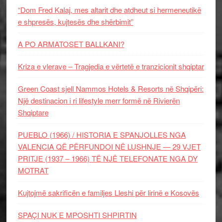
“Dom Fred Kalaj, mes altarit dhe atdheut si hermeneutikë
e shpresës, kujtesës dhe shërbimit”
A PO ARMATOSET BALLKANI?
Kriza e vlerave – Tragjedia e vërtetë e tranzicionit shqiptar
Green Coast sjell Nammos Hotels & Resorts në Shqipëri:
Një destinacion i ri lifestyle merr formë në Rivierën
Shqiptare
PUEBLO (1966) / HISTORIA E SPANJOLLES NGA
VALENCIA QË PËRFUNDOI NË LUSHNJE — 29 VJET
PRITJE (1937 – 1966) TË NJË TELEFONATE NGA DY
MOTRAT
Kujtojmë sakrificën e familjes Lleshi për lirinë e Kosovës
SPAÇI NUK E MPOSHTI SHPIRTIN