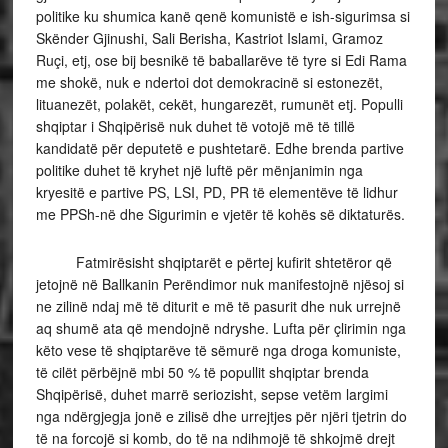
politike ku shumica kanë qenë komunistë e ish-sigurimsa si
Skënder Gjinushi, Sali Berisha, Kastriot Islami, Gramoz
Ruçi, etj, ose bij besnikë të baballarëve të tyre si Edi Rama
me shokë, nuk e ndertoi dot demokracinë si estonezët,
lituanezët, polakët, cekët, hungarezët, rumunët etj. Populli
shqiptar i Shqipërisë nuk duhet të votojë më të tillë
kandidatë për deputetë e pushtetarë. Edhe brenda partive
politike duhet të kryhet një luftë për mënjanimin nga
kryesitë e partive PS, LSI, PD, PR të elementëve të lidhur
me PPSh-në dhe Sigurimin e vjetër të kohës së diktaturës.
Fatmirësisht shqiptarët e përtej kufirit shtetëror që
jetojnë në Ballkanin Perëndimor nuk manifestojnë njësoj si
ne zilinë ndaj më të diturit e më të pasurit dhe nuk urrejnë
aq shumë ata që mendojnë ndryshe. Lufta për çlirimin nga
këto vese të shqiptarëve të sëmurë nga droga komuniste,
të cilët përbëjnë mbi 50 % të popullit shqiptar brenda
Shqipërisë, duhet marrë seriozisht, sepse vetëm largimi
nga ndërgjegja jonë e zilisë dhe urrejtjes për njëri tjetrin do
të na forcojë si komb, do të na ndihmojë të shkojmë drejt