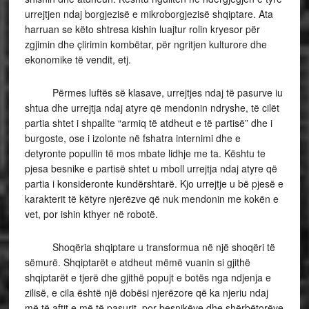
urrejtjen ndaj borgjezisë e mikroborgjezisë shqiptare. Ata
harruan se këto shtresa kishin luajtur rolin kryesor për
zgjimin dhe çlirimin kombëtar, për ngritjen kulturore dhe
ekonomike të vendit, etj.
Përmes luftës së klasave, urrejtjes ndaj të pasurve iu
shtua dhe urrejtja ndaj atyre që mendonin ndryshe, të cilët
partia shtet i shpallte “armiq të atdheut e të partisë” dhe i
burgoste, ose i izolonte në fshatra internimi dhe e
detyronte popullin të mos mbate lidhje me ta. Kështu te
pjesa besnike e partisë shtet u mboll urrejtja ndaj atyre që
partia i konsideronte kundërshtarë. Kjo urrejtje u bë pjesë e
karakterit të këtyre njerëzve që nuk mendonin me kokën e
vet, por ishin kthyer në robotë.
Shoqëria shqiptare u transformua në një shoqëri të
sëmurë. Shqiptarët e atdheut mëmë vuanin si gjithë
shqiptarët e tjerë dhe gjithë popujt e botës nga ndjenja e
zilisë, e cila është një dobësi njerëzore që ka njeriu ndaj
më të aftit e më të pasurit, por besnikëve dhe shërbëtorëve