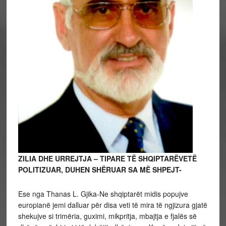
ZILIA DHE URREJTJA – TIPARE TË SHQIPTARËVETË
POLITIZUAR, DUHEN SHËRUAR SA MË SHPEJT-
Ese nga Thanas L. Gjika-Ne shqiptarët midis popujve
europianë jemi dalluar për disa veti të mira të ngjizura gjatë
shekujve si trimëria, guximi, mikpritja, mbajtja e fjalës së