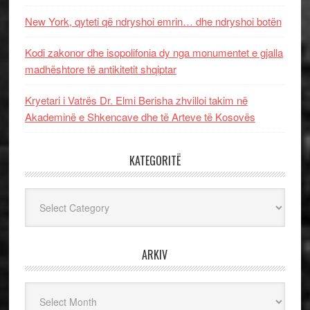
New York, qyteti që ndryshoi emrin… dhe ndryshoi botën
Kodi zakonor dhe isopolifonia dy nga monumentet e gjalla
madhështore të antikitetit shqiptar
Kryetari i Vatrës Dr. Elmi Berisha zhvilloi takim në
Akademinë e Shkencave dhe të Arteve të Kosovës
KATEGORITË
Kategoritë
ARKIV
Arkiv