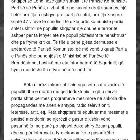
Shqipërisë Londineze gjatë sundimit të Partisë Komuniste /
Partisë së Punës, u zbut dhe po kalonte drejt shuarjes, një
tjetër urrejtje u ushqye prej partisë shtet, urrejtja klasore.
Gjatë 47 viteve të sundimit të diktaturës komuniste partia
shtet ushtroi në popullin shqiptar një dhunë e terror të
ashpër për ta kthyer atë në popull plotësisht të nënshtruar
dhe pa frymë kritike. Të tillë u bënë pjesa dërmuese e
anëtarëve të Partisë Komuniste, që më vonë u quajt Partia
e Punës dhe punonjësit e Ministrisë së Punëve të
Brendëshme, bashkë me ata informatorë të Sigurimit, që
hynin me dëshirën e tyre në atë shërbim.
Këta njerëz zakonisht ishin nga shtresat e varfra të
popullit dhe e morën me qejf indoktrinimin që u serviri
partia shtet përmes programeve mësimore në shkolla dhe
propagandës me anën e shtypit, radio-televizionit,
letërsisë, artit, etj. Këta shqiptarë të edukuar me mësimet e
partisë mendonin se njerëzit e pasur e kishin vënë
pasurinë jo me punë po thjesht duke shfrytëzuar populli,
dhe se për interesat e tyre ekonomike e pasanikët e
shisnin dhe atdheun. Kështu ngulitën në ndërgjegjen e tyre