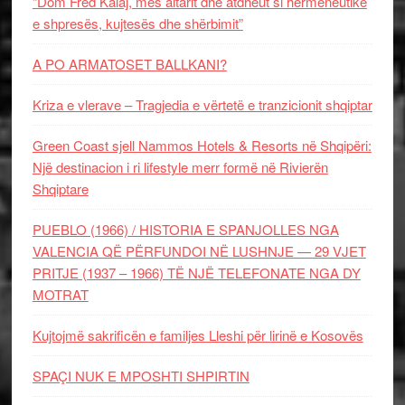
“Dom Fred Kalaj, mes altarit dhe atdheut si hermeneutikë
e shpresës, kujtesës dhe shërbimit”
A PO ARMATOSET BALLKANI?
Kriza e vlerave – Tragjedia e vërtetë e tranzicionit shqiptar
Green Coast sjell Nammos Hotels & Resorts në Shqipëri:
Një destinacion i ri lifestyle merr formë në Rivierën
Shqiptare
PUEBLO (1966) / HISTORIA E SPANJOLLES NGA
VALENCIA QË PËRFUNDOI NË LUSHNJE — 29 VJET
PRITJE (1937 – 1966) TË NJË TELEFONATE NGA DY
MOTRAT
Kujtojmë sakrificën e familjes Lleshi për lirinë e Kosovës
SPAÇI NUK E MPOSHTI SHPIRTIN