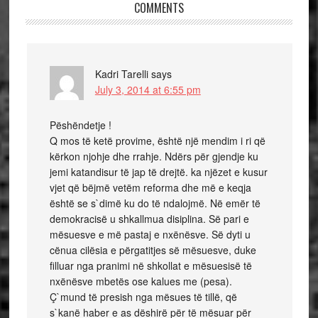
COMMENTS
Kadri Tarelli
says
July 3, 2014 at 6:55 pm
Pëshëndetje !
Q mos të ketë provime, është një mendim i ri që
kërkon njohje dhe rrahje. Ndërs për gjendje ku
jemi katandisur të jap të drejtë. ka njëzet e kusur
vjet që bëjmë vetëm reforma dhe më e keqja
është se s`dimë ku do të ndalojmë. Në emër të
demokracisë u shkallmua disiplina. Së pari e
mësuesve e më pastaj e nxënësve. Së dyti u
cënua cilësia e përgatitjes së mësuesve, duke
filluar nga pranimi në shkollat e mësuesisë të
nxënësve mbetës ose kalues me (pesa).
Ç`mund të presish nga mësues të tillë, që
s`kanë haber e as dëshirë për të mësuar për