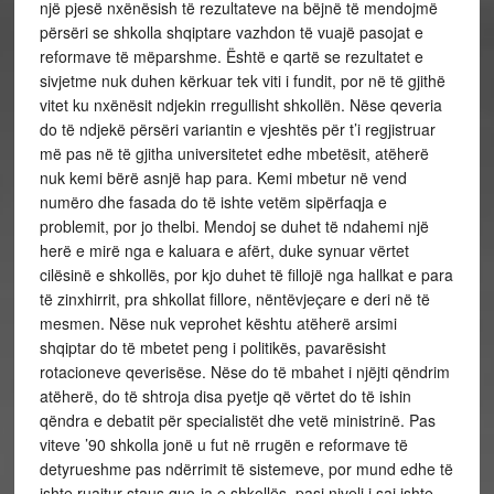
një pjesë nxënësish të rezultateve na bëjnë të mendojmë
përsëri se shkolla shqiptare vazhdon të vuajë pasojat e
reformave të mëparshme. Është e qartë se rezultatet e
sivjetme nuk duhen kërkuar tek viti i fundit, por në të gjithë
vitet ku nxënësit ndjekin rregullisht shkollën. Nëse qeveria
do të ndjekë përsëri variantin e vjeshtës për t’i regjistruar
më pas në të gjitha universitetet edhe mbetësit, atëherë
nuk kemi bërë asnjë hap para. Kemi mbetur në vend
numëro dhe fasada do të ishte vetëm sipërfaqja e
problemit, por jo thelbi. Mendoj se duhet të ndahemi një
herë e mirë nga e kaluara e afërt, duke synuar vërtet
cilësinë e shkollës, por kjo duhet të fillojë nga hallkat e para
të zinxhirrit, pra shkollat fillore, nëntëvjeçare e deri në të
mesmen. Nëse nuk veprohet kështu atëherë arsimi
shqiptar do të mbetet peng i politikës, pavarësisht
rotacioneve qeverisëse. Nëse do të mbahet i njëjti qëndrim
atëherë, do të shtroja disa pyetje që vërtet do të ishin
qëndra e debatit për specialistët dhe vetë ministrinë. Pas
viteve ’90 shkolla jonë u fut në rrugën e reformave të
detyrueshme pas ndërrimit të sistemeve, por mund edhe të
ishte ruajtur staus quo-ja e shkollës, pasi niveli i saj ishte