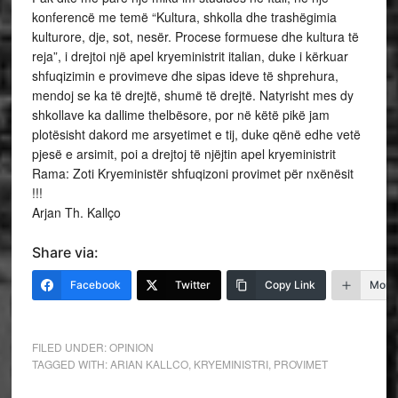
konferencë me temë “Kultura, shkolla dhe trashëgimia
kulturore, dje, sot, nesër. Procese formuese dhe kultura të
reja”, i drejtoi një apel kryeministrit italian, duke i kërkuar
shfuqizimin e provimeve dhe sipas ideve të shprehura,
mendoj se ka të drejtë, shumë të drejtë. Natyrisht mes dy
shkollave ka dallime thelbësore, por në këtë pikë jam
plotësisht dakord me arsyetimet e tij, duke qënë edhe vetë
pjesë e arsimit, poi a drejtoj të njëjtin apel kryeministrit
Rama: Zoti Kryeministër shfuqizoni provimet për nxënësit
!!!
Arjan Th. Kallço
Share via:
Facebook
Twitter
Copy Link
More
FILED UNDER:
OPINION
TAGGED WITH:
ARIAN KALLCO
,
KRYEMINISTRI
,
PROVIMET