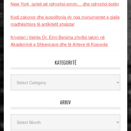
New York, qyteti që ndryshoi emrin… dhe ndryshoi botën
Kodi zakonor dhe isopolifonia dy nga monumentet e gjalla
madhështore të antikitetit shqiptar
Kryetari i Vatrës Dr. Elmi Berisha zhvilloi takim në
Akademinë e Shkencave dhe të Arteve të Kosovës
KATEGORITË
Kategoritë
ARKIV
Arkiv