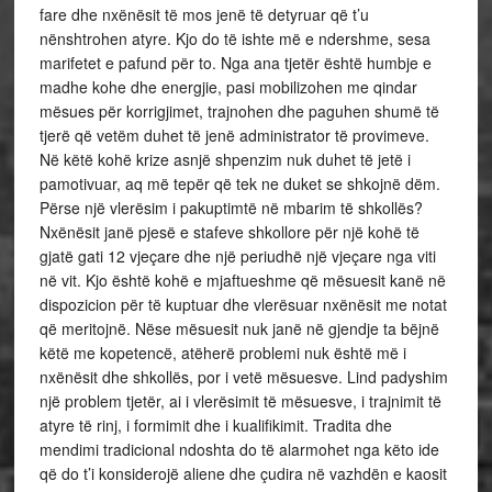
fare dhe nxënësit të mos jenë të detyruar që t’u
nënshtrohen atyre. Kjo do të ishte më e ndershme, sesa
marifetet e pafund për to. Nga ana tjetër është humbje e
madhe kohe dhe energjie, pasi mobilizohen me qindar
mësues për korrigjimet, trajnohen dhe paguhen shumë të
tjerë që vetëm duhet të jenë administrator të provimeve.
Në këtë kohë krize asnjë shpenzim nuk duhet të jetë i
pamotivuar, aq më tepër që tek ne duket se shkojnë dëm.
Përse një vlerësim i pakuptimtë në mbarim të shkollës?
Nxënësit janë pjesë e stafeve shkollore për një kohë të
gjatë gati 12 vjeçare dhe një periudhë një vjeçare nga viti
në vit. Kjo është kohë e mjaftueshme që mësuesit kanë në
dispozicion për të kuptuar dhe vlerësuar nxënësit me notat
që meritojnë. Nëse mësuesit nuk janë në gjendje ta bëjnë
këtë me kopetencë, atëherë problemi nuk është më i
nxënësit dhe shkollës, por i vetë mësuesve. Lind padyshim
një problem tjetër, ai i vlerësimit të mësuesve, i trajnimit të
atyre të rinj, i formimit dhe i kualifikimit. Tradita dhe
mendimi tradicional ndoshta do të alarmohet nga këto ide
që do t’i konsiderojë aliene dhe çudira në vazhdën e kaosit