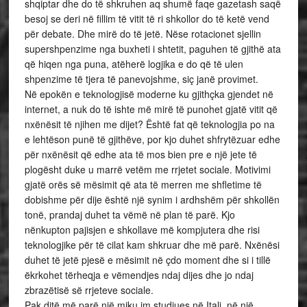
shqiptar dhe do të shkruhen aq shumë faqe gazetash saqë
besoj se deri në fillim të vitit të ri shkollor do të ketë vend
për debate. Dhe mirë do të jetë. Nëse rotacionet sjellin
supershpenzime nga buxheti i shtetit, paguhen të gjithë ata
që hiqen nga puna, atëherë logjika e do që të ulen
shpenzime të tjera të panevojshme, siç janë provimet.
Në epokën e teknologjisë moderne ku gjithçka gjendet në
internet, a nuk do të ishte më mirë të punohet gjatë vitit që
nxënësit të njihen me dijet? Është fat që teknologjia po na
e lehtëson punë të gjithëve, por kjo duhet shfrytëzuar edhe
për nxënësit që edhe ata të mos bien pre e një jete të
plogësht duke u marrë vetëm me rrjetet sociale. Motivimi
gjatë orës së mësimit që ata të merren me shfletime të
dobishme për dije është një synim i ardhshëm për shkollën
tonë, prandaj duhet ta vëmë në plan të parë. Kjo
nënkupton pajisjen e shkollave më kompjutera dhe risi
teknologjike për të cilat kam shkruar dhe më parë. Nxënësi
duhet të jetë pjesë e mësimit në çdo moment dhe si i tillë
ëkrkohet tërheqja e vëmendjes ndaj dijes dhe jo ndaj
zbrazëtisë së rrjeteve sociale.
Pak ditë më parë një miku im studiues në Itali, në një