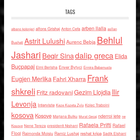
TAGS
arben llalla
alfons Grishaj
Anton Cefa
asllan
albano kolonjari
Behlul
Astrit Lulushi
Aurenc Bebja
Bushati
Jashari
dalip greca
Beqir Sina
Elida
Buçpapaj
Enver Bytyci
Elmi Berisha
Ermira Babamusta
Frank
Eugjen Merlika
Fahri Xharra
shkreli
Ilir
Gezim Llojdia
Fritz radovani
Levonja
Interviste
Kolec Traboini
Keze Kozeta Zylo
kosova
Kosove
nderroi jete
Marjana Bulku
ne
Murat Gecaj
Rafaela Prifti
Rafael
Nene Tereza
Kosove
presidenti Nishani
Floqi
Raimonda Moisiu
Ramiz Lushaj
reshat kripa
Sadik Elshani