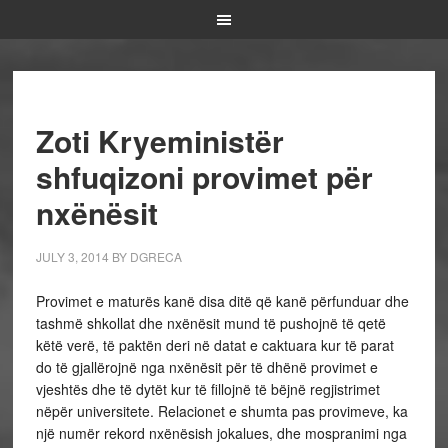
Zoti Kryeministër
shfuqizoni provimet për
nxënësit
JULY 3, 2014
BY
DGRECA
Provimet e maturës kanë disa ditë që kanë përfunduar dhe
tashmë shkollat dhe nxënësit mund të pushojnë të qetë
këtë verë, të paktën deri në datat e caktuara kur të parat
do të gjallërojnë nga nxënësit për të dhënë provimet e
vjeshtës dhe të dytët kur të fillojnë të bëjnë regjistrimet
nëpër universitete. Relacionet e shumta pas provimeve, ka
një numër rekord nxënësish jokalues, dhe mospranimi nga