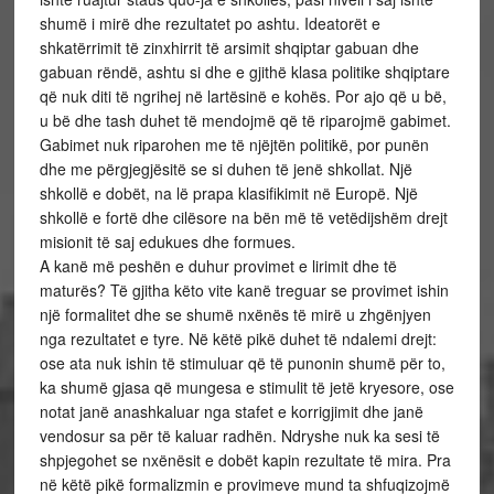
shumë i mirë dhe rezultatet po ashtu. Ideatorët e
shkatërrimit të zinxhirrit të arsimit shqiptar gabuan dhe
gabuan rëndë, ashtu si dhe e gjithë klasa politike shqiptare
që nuk diti të ngrihej në lartësinë e kohës. Por ajo që u bë,
u bë dhe tash duhet të mendojmë që të riparojmë gabimet.
Gabimet nuk riparohen me të njëjtën politikë, por punën
dhe me përgjegjësitë se si duhen të jenë shkollat. Një
shkollë e dobët, na lë prapa klasifikimit në Europë. Një
shkollë e fortë dhe cilësore na bën më të vetëdijshëm drejt
misionit të saj edukues dhe formues.
A kanë më peshën e duhur provimet e lirimit dhe të
maturës? Të gjitha këto vite kanë treguar se provimet ishin
një formalitet dhe se shumë nxënës të mirë u zhgënjyen
nga rezultatet e tyre. Në këtë pikë duhet të ndalemi drejt:
ose ata nuk ishin të stimuluar që të punonin shumë për to,
ka shumë gjasa që mungesa e stimulit të jetë kryesore, ose
notat janë anashkaluar nga stafet e korrigjimit dhe janë
vendosur sa për të kaluar radhën. Ndryshe nuk ka sesi të
shpjegohet se nxënësit e dobët kapin rezultate të mira. Pra
në këtë pikë formalizmin e provimeve mund ta shfuqizojmë