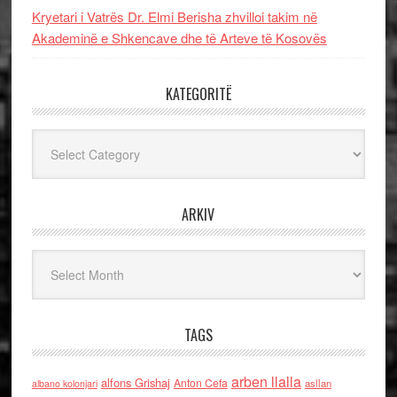
Kryetari i Vatrës Dr. Elmi Berisha zhvilloi takim në
Akademinë e Shkencave dhe të Arteve të Kosovës
KATEGORITË
Kategoritë
ARKIV
Arkiv
TAGS
arben llalla
alfons Grishaj
Anton Cefa
asllan
albano kolonjari