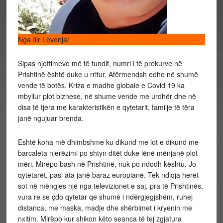
Nga Ilir Levonja/
Sipas njoftimeve më të fundit, numri i të prekurve në
Prishtinë është duke u rritur. Afërmendsh edhe në shumë
vende të botës. Kriza e madhe globale e Covid 19 ka
mbyllur plot biznese, në shume vende me urdhër dhe në
disa të tjera me karakteristikën e qytetarit, familje të tëra
janë ngujuar brenda.
Eshtë koha më dhimbshme ku dikund me lot e dikund me
barcaleta njerëzimi po shtyn ditët duke lënë mënjanë plot
mëri. Mirëpo bash në Prishtinë, nuk po ndodh kështu. Jo
qytetarët, pasi ata janë baraz europianë. Tek ndiqja herët
sot në mëngjes një nga televizionet e saj, pra të Prishtinës,
vura re se çdo qytetar qe shumë i ndërgjegjshëm, ruhej
distanca, me maska, madje dhe shërbimet i kryenin me
nxitim. Mirëpo kur shikon këto seanca të tej zgjatura