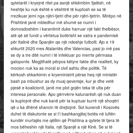
qytetarët i kryejnë ritet pa asnjë shkëmbim fjalësh, në
heshtje ku nuk është e vështirë të kuptosh se sa të
rrezikuar jemi nga njëri-tjetri dhe për njëri-tjetrin. Mirëpo në
Prishtinë janë mbledhur më shumë se numri i
domosdoshëm i karantimit duke harruar një fakt thelbësor,
atë që së fundi u vërtetua botërisht se vatra e pandemisë
për Italinë dhe Spanjën qe një ndeshje futbolli. Ajo e 19
shkurtit 2020 mes Atalantës dhe Valencias, pasi jo më pas
se dy a tre ditë numri i të infektuar po merrte përmasa
galoponte. Megjithatë përpos këtyre fakte dhe realiteti, ky
mocion nuk ka as moral si civil ashtu dhe politik. Të
kërkosh shkarkimin e kryeministrit përse heq një ministër
bash pa mbushur as dy muaj qeverisje, kur je dhe vetë
pjesë e koalicionit, janë me plot gojën teka të ulta për
interesa personale. Apo gërrvërre katunarësh që nuk duan
ta kuptojnë dhe nuk kanë për ta kuptuar kurrë një shoqëri
që u ka dhënë shancin të drejtojnë. Sot kuvendi i Kosovës
duhet të diskutonte se si t’i bashkangjitej botës në luftën
kundër murtajës me qëllim që Prishtina a qytete të tjera të
mos bëheshin një Italia, një Spanjë a një Kinë. Se si të