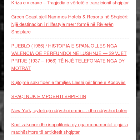
Kriza e vlerave – Tragjedia e vërtetë e tranzicionit shqiptar
Green Coast sjell Nammos Hotels & Resorts në Shqipëri:
Një destinacion i ri lifestyle merr formë në Rivierën
Shqiptare
PUEBLO (1966) / HISTORIA E SPANJOLLES NGA
VALENCIA QË PËRFUNDOI NË LUSHNJE — 29 VJET
PRITJE (1937 – 1966) TË NJË TELEFONATE NGA DY
MOTRAT
Kujtojmë sakrificën e familjes Lleshi për lirinë e Kosovës
SPAÇI NUK E MPOSHTI SHPIRTIN
New York, qyteti që ndryshoi emrin… dhe ndryshoi botën
Kodi zakonor dhe isopolifonia dy nga monumentet e gjalla
madhështore të antikitetit shqiptar