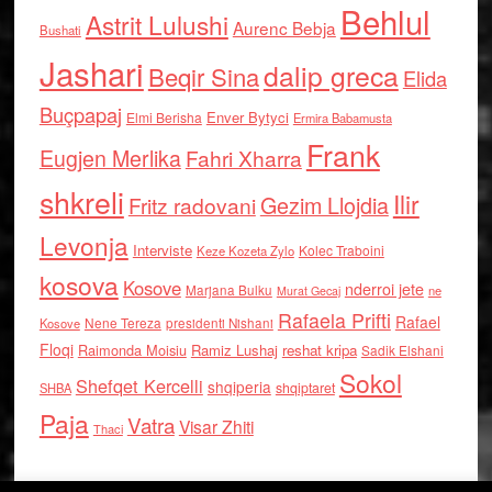
Behlul
Astrit Lulushi
Aurenc Bebja
Bushati
Jashari
dalip greca
Beqir Sina
Elida
Buçpapaj
Enver Bytyci
Elmi Berisha
Ermira Babamusta
Frank
Eugjen Merlika
Fahri Xharra
shkreli
Ilir
Gezim Llojdia
Fritz radovani
Levonja
Interviste
Kolec Traboini
Keze Kozeta Zylo
kosova
Kosove
nderroi jete
Marjana Bulku
ne
Murat Gecaj
Rafaela Prifti
Rafael
Nene Tereza
Kosove
presidenti Nishani
Floqi
Raimonda Moisiu
Ramiz Lushaj
reshat kripa
Sadik Elshani
Sokol
Shefqet Kercelli
shqiperia
shqiptaret
SHBA
Paja
Vatra
Visar Zhiti
Thaci