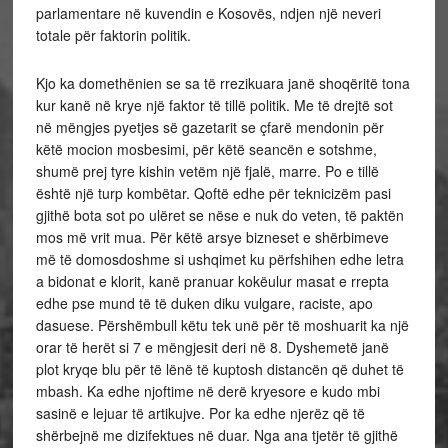
parlamentare në kuvendin e Kosovës, ndjen një neveri
totale për faktorin politik.
Kjo ka domethënien se sa të rrezikuara janë shoqëritë tona
kur kanë në krye një faktor të tillë politik. Me të drejtë sot
në mëngjes pyetjes së gazetarit se çfarë mendonin për
këtë mocion mosbesimi, për këtë seancën e sotshme,
shumë prej tyre kishin vetëm një fjalë, marre. Po e tillë
është një turp kombëtar. Qoftë edhe për teknicizëm pasi
gjithë bota sot po ulëret se nëse e nuk do veten, të paktën
mos më vrit mua. Për këtë arsye bizneset e shërbimeve
më të domosdoshme si ushqimet ku përfshihen edhe letra
a bidonat e klorit, kanë pranuar kokëulur masat e rrepta
edhe pse mund të të duken diku vulgare, raciste, apo
dasuese. Përshëmbull këtu tek unë për të moshuarit ka një
orar të herët si 7 e mëngjesit deri në 8. Dyshemetë janë
plot kryqe blu për të lënë të kuptosh distancën që duhet të
mbash. Ka edhe njoftime në derë kryesore e kudo mbi
sasinë e lejuar të artikujve. Por ka edhe njerëz që të
shërbejnë me dizifektues në duar. Nga ana tjetër të gjithë