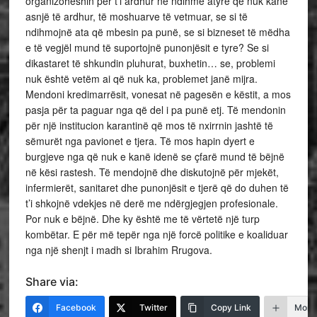
organizoheshin për t’i ardhur në ndihmë atyre që nuk kanë
asnjë të ardhur, të moshuarve të vetmuar, se si të
ndihmojnë ata që mbesin pa punë, se si bizneset të mëdha
e të vegjël mund të suportojnë punonjësit e tyre? Se si
dikastaret të shkundin pluhurat, buxhetin… se, problemi
nuk është vetëm ai që nuk ka, problemet janë mijra.
Mendoni kredimarrësit, vonesat në pagesën e këstit, a mos
pasja për ta paguar nga që del i pa punë etj. Të mendonin
për një institucion karantinë që mos të nxirrnin jashtë të
sëmurët nga pavionet e tjera. Të mos hapin dyert e
burgjeve nga që nuk e kanë idenë se çfarë mund të bëjnë
në kësi rastesh. Të mendojnë dhe diskutojnë për mjekët,
infermierët, sanitaret dhe punonjësit e tjerë që do duhen të
t’i shkojnë vdekjes në derë me ndërgjegjen profesionale.
Por nuk e bëjnë. Dhe ky është me të vërtetë një turp
kombëtar. E për më tepër nga një forcë politike e koaliduar
nga një shenjt i madh si Ibrahim Rrugova.
Share via:
Facebook
Twitter
Copy Link
More