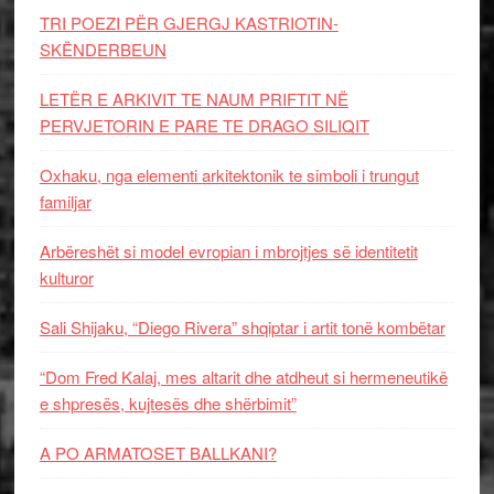
TRI POEZI PËR GJERGJ KASTRIOTIN-
SKËNDERBEUN
LETËR E ARKIVIT TE NAUM PRIFTIT NË
PERVJETORIN E PARE TE DRAGO SILIQIT
Oxhaku, nga elementi arkitektonik te simboli i trungut
familjar
Arbëreshët si model evropian i mbrojtjes së identitetit
kulturor
Sali Shijaku, “Diego Rivera” shqiptar i artit tonë kombëtar
“Dom Fred Kalaj, mes altarit dhe atdheut si hermeneutikë
e shpresës, kujtesës dhe shërbimit”
A PO ARMATOSET BALLKANI?