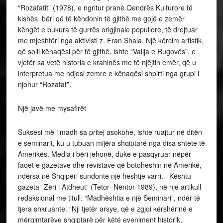
“Rozafatit” (1978), e ngritur pranë Qendrës Kulturore të
kishës, bëri që të këndonin të gjithë me gojë e zemër
këngët e bukura të gurrës origjinale popullore, të drejtuar
me mjeshtëri nga aktivisti z. Fran Shala. Një kërcim artistik,
që solli kënaqësi për të gjithë, ishte “Vallja e Rugovës”, e
vjetër sa vetë historia e krahinës me të njëjtin emër, që u
interpretua me ndjesi zemre e kënaqësi shpirti nga grupi i
njohur “Rozafat”.
Një javë me mysafirët
Suksesi më i madh sa pritej asokohe, ishte ruajtur në ditën
e seminarit, ku u tubuan mijëra shqiptarë nga disa shtete të
Amerikës. Media i bëri jehonë, duke e pasqyruar nëpër
faqet e gazetave dhe revistave që botoheshin në Amerikë,
ndërsa në Shqipëri sundonte një heshtje varri. Kështu
gazeta “Zëri i Atdheut” (Tetor–Nëntor 1989), në një artikull
redaksional me titull: “Madhështia e një Seminari”, ndër të
tjera shkruante: “Nji tjetër arsye, që e zgjoi kërshërinë e
mërgimtarëve shqiptarë për këtë eveniment historik,