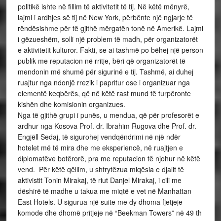
politikë ishte në fillim të aktivitetit të tij. Në këtë mënyrë,
lajmi i ardhjes së tij në New York, përbënte një ngjarje të
rëndësishme për të gjithë mërgatën tonë në Amerikë. Lajmi
i gëzueshëm, solli një problem të madh, për organizatorët
e aktivitetit kulturor. Fakti, se ai tashmë po bëhej një person
publik me reputacion në rritje, bëri që organizatorët të
mendonin më shumë për sigurinë e tij. Tashmë, ai duhej
ruajtur nga ndonjë rrezik i papritur ose i organizuar nga
elementë keqbërës, që në këtë rast mund të turpëronte
kishën dhe komisionin organizues.
Nga të gjithë grupi i punës, u mendua, që për profesorët e
ardhur nga Kosova Prof. dr. Ibrahim Rugova dhe Prof. dr.
Engjëll Sedaj, të sigurohej vendqëndrimi në një ndër
hotelet më të mira dhe me eksperiencë, në ruajtjen e
diplomatëve botërorë, pra me reputacion të njohur në këtë
vend. Për këtë qëllim, u shfrytëzua miqësia e djalit të
aktivistit Tonin Mirakaj, të riut Danjel Mirakaj, i cili me
dëshirë të madhe u takua me miqtë e vet në Manhattan
East Hotels. U sigurua një suite me dy dhoma fjetjeje
komode dhe dhomë pritjeje në “Beekman Towers” në 49 th