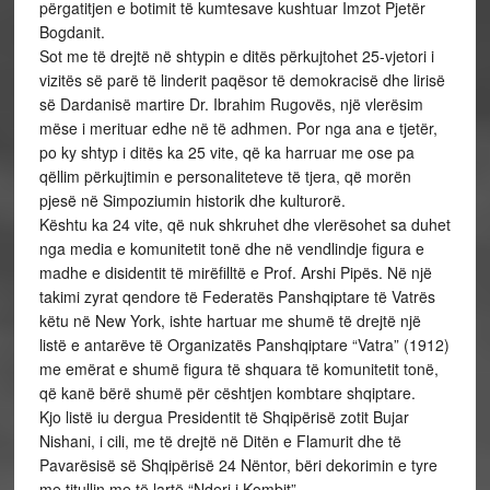
përgatitjen e botimit të kumtesave kushtuar Imzot Pjetër
Bogdanit.
Sot me të drejtë në shtypin e ditës përkujtohet 25-vjetori i
vizitës së parë të linderit paqësor të demokracisë dhe lirisë
së Dardanisë martire Dr. Ibrahim Rugovës, një vlerësim
mëse i merituar edhe në të adhmen. Por nga ana e tjetër,
po ky shtyp i ditës ka 25 vite, që ka harruar me ose pa
qëllim përkujtimin e personaliteteve të tjera, që morën
pjesë në Simpoziumin historik dhe kulturorë.
Kështu ka 24 vite, që nuk shkruhet dhe vlerësohet sa duhet
nga media e komunitetit tonë dhe në vendlindje figura e
madhe e disidentit të mirëfilltë e Prof. Arshi Pipës. Në një
takimi zyrat qendore të Federatës Panshqiptare të Vatrës
këtu në New York, ishte hartuar me shumë të drejtë një
listë e antarëve të Organizatës Panshqiptare “Vatra” (1912)
me emërat e shumë figura të shquara të komunitetit tonë,
që kanë bërë shumë për cështjen kombtare shqiptare.
Kjo listë iu dergua Presidentit të Shqipërisë zotit Bujar
Nishani, i cili, me të drejtë në Ditën e Flamurit dhe të
Pavarësisë së Shqipërisë 24 Nëntor, bëri dekorimin e tyre
me titullin me të lartë “Nderi i Kombit”.