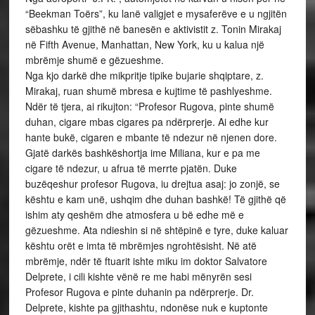
“Beekman Toërs”, ku lanë valigjet e mysaferëve e u ngjitën
sëbashku të gjithë në banesën e aktivistit z. Tonin Mirakaj
në Fifth Avenue, Manhattan, New York, ku u kalua një
mbrëmje shumë e gëzueshme.
Nga kjo darkë dhe mikpritje tipike bujarie shqiptare, z.
Mirakaj, ruan shumë mbresa e kujtime të pashlyeshme.
Ndër të tjera, ai rikujton: “Profesor Rugova, pinte shumë
duhan, cigare mbas cigares pa ndërprerje. Ai edhe kur
hante bukë, cigaren e mbante të ndezur në njenen dore.
Gjatë darkës bashkëshortja ime Miliana, kur e pa me
cigare të ndezur, u afrua të merrte pjatën. Duke
buzëqeshur profesor Rugova, iu drejtua asaj: jo zonjë, se
kështu e kam unë, ushqim dhe duhan bashkë! Të gjithë që
ishim aty qeshëm dhe atmosfera u bë edhe më e
gëzueshme. Ata ndieshin si në shtëpinë e tyre, duke kaluar
kështu orët e imta të mbrëmjes ngrohtësisht. Në atë
mbrëmje, ndër të ftuarit ishte miku im doktor Salvatore
Delprete, i cili kishte vënë re me habi mënyrën sesi
Profesor Rugova e pinte duhanin pa ndërprerje. Dr.
Delprete, kishte pa gjithashtu, ndonëse nuk e kuptonte