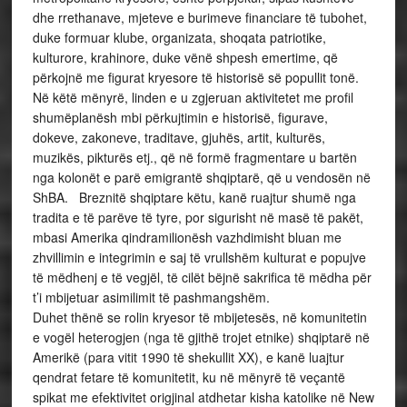
dhe rrethanave, mjeteve e burimeve financiare të tubohet,
duke formuar klube, organizata, shoqata patriotike,
kulturore, krahinore, duke vënë shpesh emertime, që
përkojnë me figurat kryesore të historisë së popullit tonë.
Në këtë mënyrë, linden e u zgjeruan aktivitetet me profil
shumëplanësh mbi përkujtimin e historisë, figurave,
dokeve, zakoneve, traditave, gjuhës, artit, kulturës,
muzikës, pikturës etj., që në formë fragmentare u bartën
nga kolonët e parë emigrantë shqiptarë, që u vendosën në
ShBA. Breznitë shqiptare këtu, kanë ruajtur shumë nga
tradita e të parëve të tyre, por sigurisht në masë të pakët,
mbasi Amerika qindramilionësh vazhdimisht bluan me
zhvillimin e integrimin e saj të vrullshëm kulturat e popujve
të mëdhenj e të vegjël, të cilët bëjnë sakrifica të mëdha për
t’i mbijetuar asimilimit të pashmangshëm.
Duhet thënë se rolin kryesor të mbijetesës, në komunitetin
e vogël heterogjen (nga të gjithë trojet etnike) shqiptarë në
Amerikë (para vitit 1990 të shekullit XX), e kanë luajtur
qendrat fetare të komunitetit, ku në mënyrë të veçantë
spikat me efektivitet origjinal atdhetar kisha katolike në New