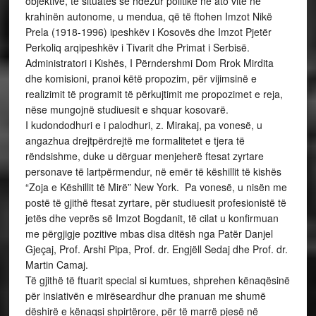
objektive, të situatës së ndezur politike në ato vite në
krahinën autonome, u mendua, që të ftohen Imzot Nikë
Prela (1918-1996) ipeshkëv i Kosovës dhe Imzot Pjetër
Perkoliq arqipeshkëv i Tivarit dhe Primat i Serbisë.
Administratori i Kishës, I Përndershmi Dom Rrok Mirdita
dhe komisioni, pranoi këtë propozim, për vijimsinë e
realizimit të programit të përkujtimit me propozimet e reja,
nëse mungojnë studiuesit e shquar kosovarë.
I kudondodhuri e i palodhuri, z. Mirakaj, pa vonesë, u
angazhua drejtpërdrejtë me formalitetet e tjera të
rëndsishme, duke u dërguar menjeherë ftesat zyrtare
personave të lartpërmendur, në emër të këshillit të kishës
“Zoja e Këshillit të Mirë” New York. Pa vonesë, u nisën me
postë të gjithë ftesat zyrtare, për studiuesit profesionistë të
jetës dhe veprës së Imzot Bogdanit, të cilat u konfirmuan
me përgjigje pozitive mbas disa ditësh nga Patër Danjel
Gjeçaj, Prof. Arshi Pipa, Prof. dr. Engjëll Sedaj dhe Prof. dr.
Martin Camaj.
Të gjithë të ftuarit special si kumtues, shprehen kënaqësinë
për insiativën e mirëseardhur dhe pranuan me shumë
dëshirë e kënaqsi shpirtërore, për të marrë pjesë në