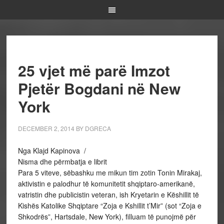
25 vjet më parë Imzot
Pjetër Bogdani në New
York
DECEMBER 2, 2014
BY
DGRECA
Nga Klajd Kapinova /
Nisma dhe përmbatja e librit
Para 5 viteve, sëbashku me mikun tim zotin Tonin Mirakaj,
aktivistin e palodhur të komunitetit shqiptaro-amerikanë,
vatristin dhe publicistin veteran, ish Kryetarin e Këshillit të
Kishës Katolike Shqiptare “Zoja e Kshillit t’Mir” (sot “Zoja e
Shkodrës”, Hartsdale, New York), filluam të punojmë për