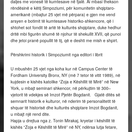
daljes me vonesë të kumtesave në fjalë. Ai mbasi thekson
rëndësinë e këtij Simpoziumi, për komunitetin shqiptaro-
amerikanë (mbajtur 25 vjet më përpara) e gjen me vend
arsyen e botimit të kumtesave historiko-shkencore, që i
shtohet sot fondit të artë të kulturës shqiptare, duke hedhur
dritë mbi figurën shumë të njohur të shekullit XVII, që punoi
dhe jetoi pranë popullit të tij, që e deshti me mish e shpirt.
Përshkrimi historik i Simpoziumit nga editori i librit
U mbushën 25 vjet nga koha kur në Campus Center të
Fordham University Bronx, NY (më 7 tetor të vitit 1989), në
kujdesin e kishës katolike “Zoja e Këshillit të Mirë” në New
York, u mbajt seminari shkencor, në përkujtim të 300–
vjetorit të vdekjes së Imzot Pjetër Bogdanit. Gjatë ditës së
semnarit historik e kulturor, në nderim të personalitetit të
shquar të historisë dhe kulturës shqiptare Imzot Bogdanit,
u mbajt një rend dite.
Hapja u drejtua nga z. Tonin Mirakaj, kryetar i këshillit të
kishës “Zoja e Këshillit të Mirë” në NY, ndërsa lutja fetare,