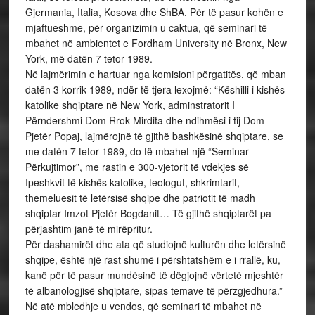
Gjermania, Italia, Kosova dhe ShBA. Për të pasur kohën e
mjaftueshme, për organizimin u caktua, që seminari të
mbahet në ambientet e Fordham University në Bronx, New
York, më datën 7 tetor 1989.
Në lajmërimin e hartuar nga komisioni përgatitës, që mban
datën 3 korrik 1989, ndër të tjera lexojmë: “Këshilli i kishës
katolike shqiptare në New York, adminstratorit I
Përndershmi Dom Rrok Mirdita dhe ndihmësi i tij Dom
Pjetër Popaj, lajmërojnë të gjithë bashkësinë shqiptare, se
me datën 7 tetor 1989, do të mbahet një “Seminar
Përkujtimor”, me rastin e 300-vjetorit të vdekjes së
Ipeshkvit të kishës katolike, teologut, shkrimtarit,
themeluesit të letërsisë shqipe dhe patriotit të madh
shqiptar Imzot Pjetër Bogdanit… Të gjithë shqiptarët pa
përjashtim janë të mirëpritur.
Për dashamirët dhe ata që studiojnë kulturën dhe letërsinë
shqipe, është një rast shumë i përshtatshëm e i rrallë, ku,
kanë për të pasur mundësinë të dëgjojnë vërtetë mjeshtër
të albanologjisë shqiptare, sipas temave të përzgjedhura.”
Në atë mbledhje u vendos, që seminari të mbahet në