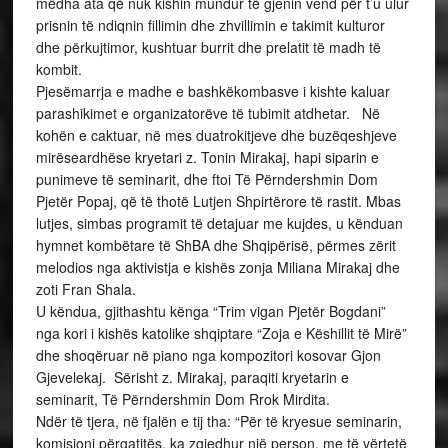
mëdha ata që nuk kishin mundur të gjenin vend për t’u ulur
prisnin të ndiqnin fillimin dhe zhvillimin e takimit kulturor
dhe përkujtimor, kushtuar burrit dhe prelatit të madh të
kombit.
Pjesëmarrja e madhe e bashkëkombasve i kishte kaluar
parashikimet e organizatorëve të tubimit atdhetar. Në
kohën e caktuar, në mes duatrokitjeve dhe buzëqeshjeve
mirëseardhëse kryetari z. Tonin Mirakaj, hapi siparin e
punimeve të seminarit, dhe ftoi Të Përndershmin Dom
Pjetër Popaj, që të thotë Lutjen Shpirtërore të rastit. Mbas
lutjes, simbas programit të detajuar me kujdes, u kënduan
hymnet kombëtare të ShBA dhe Shqipërisë, përmes zërit
melodios nga aktivistja e kishës zonja Miliana Mirakaj dhe
zoti Fran Shala.
U këndua, gjithashtu kënga “Trim vigan Pjetër Bogdani”
nga kori i kishës katolike shqiptare “Zoja e Këshillit të Mirë”
dhe shoqëruar në piano nga kompozitori kosovar Gjon
Gjevelekaj. Sërisht z. Mirakaj, paraqiti kryetarin e
seminarit, Të Përndershmin Dom Rrok Mirdita.
Ndër të tjera, në fjalën e tij tha: “Për të kryesue seminarin,
komisioni përgatitës, ka zgjedhur një person, me të vërtetë