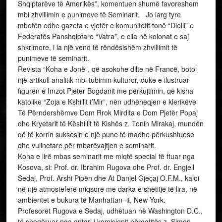
Shqiptarëve të Amerikës”, komentuen shumë favoreshem
mbi zhvillimin e punimeve të Seminarit. Jo larg tyre
mbetën edhe gazeta e vjetër e komunitetit tonë “Dielli” e
Federatës Panshqiptare “Vatra”, e cila në kolonat e saj
shkrimore, i la një vend të rëndësishëm zhvillimit të
punimeve të seminarit.
Revista “Koha e Jonë”, që asokohe dilte në Francë, botoi
një artikull analitik mbi tubimin kulturor, duke e ilustruar
figurën e Imzot Pjeter Bogdanit me përkujtimin, që kisha
katolike “Zoja e Kshillit t’Mir”, nën udhëheqjen e klerikëve
Të Përndershëmve Dom Rrok Mirdita e Dom Pjetër Popaj
dhe Kryetarit të Këshillit të Kishës z. Tonin Mirakaj, mundën
që të korrin suksesin e një pune të madhe përkushtuese
dhe vullnetare për mbarëvajtjen e seminarit.
Koha e lirë mbas seminarit me miqtë special të ftuar nga
Kosova, si: Prof. dr. Ibrahim Rugova dhe Prof. dr. Engjell
Sedaj, Prof. Arshi Pipën dhe At Danjel Gjeçaj O.F.M., kaloi
në një atmosteferë miqsore me darka e shetitje të lira, në
ambientet e bukura të Manhattan–it, New York.
Profesorët Rugova e Sedaj, udhëtuan në Washington D.C.,
të shoqëruar nga antari i komisionit përgatitës z. Simon