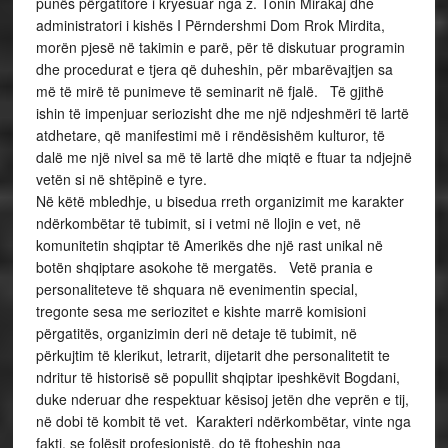
punës përgatitore i kryesuar nga z. Tonin Mirakaj dhe
administratori i kishës I Përndershmi Dom Rrok Mirdita,
morën pjesë në takimin e parë, për të diskutuar programin
dhe procedurat e tjera që duheshin, për mbarëvajtjen sa
më të mirë të punimeve të seminarit në fjalë. Të gjithë
ishin të impenjuar seriozisht dhe me një ndjeshmëri të lartë
atdhetare, që manifestimi më i rëndësishëm kulturor, të
dalë me një nivel sa më të lartë dhe miqtë e ftuar ta ndjejnë
vetën si në shtëpinë e tyre.
Në këtë mbledhje, u bisedua rreth organizimit me karakter
ndërkombëtar të tubimit, si i vetmi në llojin e vet, në
komunitetin shqiptar të Amerikës dhe një rast unikal në
botën shqiptare asokohe të mergatës. Vetë prania e
personaliteteve të shquara në evenimentin special,
tregonte sesa me seriozitet e kishte marrë komisioni
përgatitës, organizimin deri në detaje të tubimit, në
përkujtim të klerikut, letrarit, dijetarit dhe personalitetit te
ndritur të historisë së popullit shqiptar ipeshkëvit Bogdani,
duke nderuar dhe respektuar kësisoj jetën dhe veprën e tij,
në dobi të kombit të vet. Karakteri ndërkombëtar, vinte nga
fakti, se folësit profesionistë, do të ftoheshin nga