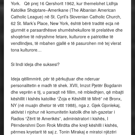
York. Që prej 16 Qershorit 1962, kur themelohet Lidhja
Katolike Shqiptare–Amerikane (The Albanian American
Catholic League) në St. Cyril’s Slovenian Catholic Church,
62 St. Mark’s Place, New York, është bërë traditë ecja në
gjurmët e paraardhësve shumëshekullore të prelatëve dhe
shoqërive të ndryshme fetare, kulturore e patriotike të
vendlindjes, të mbahen gjallë e të pasurohen më tej vlerat
tona kulturore…
Si lindi ideja dhe suksesi?
Ideja qëllimmirë, për të përkujtuar dhe nderuar
personalitetin e madh të shek. XVII, Imzot Pjetër Bogdanin
dhe veprën e tij, u paraqit në fillim, në mbledhjen, që mbajti
këshillit i kishës katolike “Zoja e Këshillit të Mirë” në Bronx,
NY (në muajin dhetor të vitit 1988), nga z. Gjek Gjonlekaj,
aktivist i njohur në komunitetin katolik dhe ish-gazetar i
Radios “Zërit të Amerikës”, administratori i kishës, I
Përndershmi Dom Rrok Mirdita dhe krejt këshilli i kishës,
përmes kryetarit të saj z. Tonin Mirakaj e miratoi njëzëri