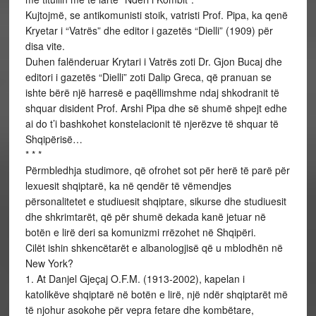
Kujtojmë, se antikomunisti stoik, vatristi Prof. Pipa, ka qenë
Kryetar i “Vatrës” dhe editor i gazetës “Dielli” (1909) për
disa vite.
Duhen falënderuar Krytari i Vatrës zoti Dr. Gjon Bucaj dhe
editori i gazetës “Dielli” zoti Dalip Greca, që pranuan se
ishte bërë një harresë e paqëllimshme ndaj shkodranit të
shquar disident Prof. Arshi Pipa dhe së shumë shpejt edhe
ai do t’i bashkohet konstelacionit të njerëzve të shquar të
Shqipërisë…
* * *
Përmbledhja studimore, që ofrohet sot për herë të parë për
lexuesit shqiptarë, ka në qendër të vëmendjes
përsonalitetet e studiuesit shqiptare, sikurse dhe studiuesit
dhe shkrimtarët, që për shumë dekada kanë jetuar në
botën e lirë deri sa komunizmi rrëzohet në Shqipëri.
Cilët ishin shkencëtarët e albanologjisë që u mblodhën në
New York?
1. At Danjel Gjeçaj O.F.M. (1913-2002), kapelan i
katolikëve shqiptarë në botën e lirë, një ndër shqiptarët më
të njohur asokohe për vepra fetare dhe kombëtare,