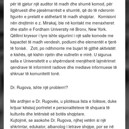
për të gjetur një auditor të madh dhe shumë komod, për
ligjëruesit dhe pjesëmarrësit e shumtë, që do të nderonin
figurën e prelatit e atdhetarit të madh shqiptar. Komisioni
nën drejtimin e z. Mirakaj, bie në kontakt me menaxheret
dhe stafin e Fordham University në Bronx, New York.
Qëllimi kryesor i tyre ishte sigurimi i një salle komode me
kapacitet të madh vendesh, podiumi dhe elementët e tjerë
të fonisë. Zoti, po ndihmonte me bujari të gjithë aktivistët
e kishës, që kishin njetin dhe vullnetin e mirë. U sigurua
salla e Universitetit e u shpërndanë menjëherë lajmërimet
qendrave të informimit radiove dhe mediave informuese të
shkruar të komunitetit tonë.
Dr. Rugova, ishte një problem!?
Me ardhjen e Dr. Rugovës, u plotësua lista e folësve, duke
krijuar kësisoj portretet e personaliteteve të shquara të
kulturës dhe letërsisë së botës shqiptare.
Kujtojmë, se asokohe Dr. Rugova, njihej vetëm si një
shkrimtar, edukator, albanolog i letrave shqipe, por se në