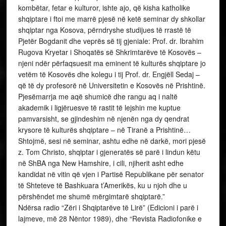
kombëtar, fetar e kulturor, ishte ajo, që kisha katholike
shqiptare i ftoi me marrë pjesë në ketë seminar dy shkollar
shqiptar nga Kosova, përndryshe studijues të rrastë të
Pjetër Bogdanit dhe veprës së tij gjeniale: Prof. dr. Ibrahim
Rugova Kryetar i Shoqatës së Shkrimtarëve të Kosovës –
njeni ndër përfaqsuesit ma eminent të kulturës shqiptare jo
vetëm të Kosovës dhe kolegu i tij Prof. dr. Engjëll Sedaj –
që të dy profesorë në Universitetin e Kosovës në Prishtinë.
Pjesëmarrja me aqë shumicë dhe rangu aq i naltë
akademik i ligjëruesve të rastit të lejshin me kuptue
pamvarsisht, se gjindeshim në njenën nga dy qendrat
krysore të kulturës shqiptare – në Tiranë a Prishtinë…
Shtojmë, sesi në seminar, ashtu edhe në darkë, mori pjesë
z. Tom Christo, shqiptar i gjeneratës së parë i lindun këtu
në ShBA nga New Hamshire, i cili, njiherit asht edhe
kandidat në vitin që vjen i Partisë Republikane për senator
të Shteteve të Bashkuara t’Amerikës, ku u njoh dhe u
përshëndet me shumë mërgimtarë shqiptarë.”
Ndërsa radio “Zëri i Shqiptarëve të Lirë” (Edicioni i parë i
lajmeve, më 28 Nëntor 1989), dhe “Revista Radiofonike e