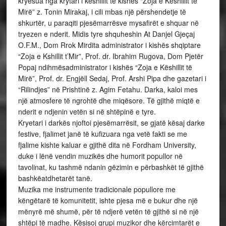
kryesua nga krytari i këshillit të kishës “Zoja e Këshillit të
Mirë” z. Tonin Mirakaj, i cili mbas një përshendetje të
shkurtër, u paraqiti pjesëmarrësve mysafirët e shquar në
tryezen e nderit. Midis tyre shquheshin At Danjel Gjeçaj
O.F.M., Dom Rrok Mirdita administrator i kishës shqiptare
“Zoja e Kshillit t’Mir”, Prof. dr. Ibrahim Rugova, Dom Pjetër
Popaj ndihmësadministrator i kishës “Zoja e Këshillit të
Mirë”, Prof. dr. Engjëll Sedaj, Prof. Arshi Pipa dhe gazetari i
“Rilindjes” në Prishtinë z. Agim Fetahu. Darka, kaloi mes
një atmosfere të ngrohtë dhe miqësore. Të gjithë miqtë e
nderit e ndjenin vetën si në shtëpinë e tyre.
Kryetari i darkës njoftoi pjesëmarrësit, se gjatë kësaj darke
festive, fjalimet janë të kufizuara nga vetë fakti se me
fjalime kishte kaluar e gjithë dita në Fordham University,
duke i lënë vendin muzikës dhe humorit popullor në
tavolinat, ku tashmë ndanin gëzimin e përbashkët të gjithë
bashkëatdhetarët tanë.
Muzika me instrumente tradicionale popullore me
këngëtarë të komunitetit, ishte pjesa më e bukur dhe një
mënyrë më shumë, për të ndjerë vetën të gjithë si në një
shtëpi të madhe. Kësisoj grupi muzikor dhe kërcimtarët e