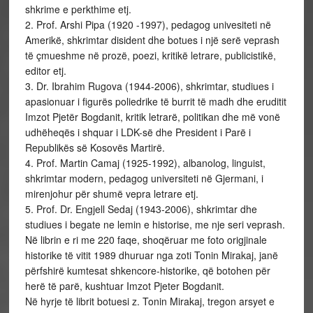
shkrime e perkthime etj.
2. Prof. Arshi Pipa (1920 -1997), pedagog univesiteti në
Amerikë, shkrimtar disident dhe botues i një serë veprash
të çmueshme në prozë, poezi, kritikë letrare, publicistikë,
editor etj.
3. Dr. Ibrahim Rugova (1944-2006), shkrimtar, studiues i
apasionuar i figurës poliedrike të burrit të madh dhe eruditit
Imzot Pjetër Bogdanit, kritik letrarë, politikan dhe më vonë
udhëheqës i shquar i LDK-së dhe President i Parë i
Republikës së Kosovës Martirë.
4. Prof. Martin Camaj (1925-1992), albanolog, linguist,
shkrimtar modern, pedagog universiteti në Gjermani, i
mirenjohur për shumë vepra letrare etj.
5. Prof. Dr. Engjell Sedaj (1943-2006), shkrimtar dhe
studiues i begate ne lemin e historise, me nje seri veprash.
Në librin e ri me 220 faqe, shoqëruar me foto origjinale
historike të vitit 1989 dhuruar nga zoti Tonin Mirakaj, janë
përfshirë kumtesat shkencore-historike, që botohen për
herë të parë, kushtuar Imzot Pjeter Bogdanit.
Në hyrje të librit botuesi z. Tonin Mirakaj, tregon arsyet e