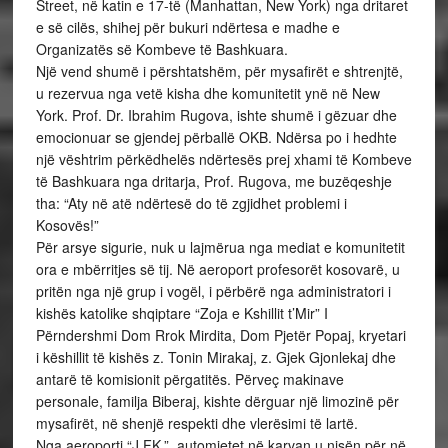
Street, në katin e 17-të (Manhattan, New York) nga dritaret
e së cilës, shihej për bukuri ndërtesa e madhe e
Organizatës së Kombeve të Bashkuara.
Një vend shumë i përshtatshëm, për mysafirët e shtrenjtë,
u rezervua nga vetë kisha dhe komunitetit ynë në New
York. Prof. Dr. Ibrahim Rugova, ishte shumë i gëzuar dhe
emocionuar se gjendej përballë OKB. Ndërsa po i hedhte
një vështrim përkëdhelës ndërtesës prej xhami të Kombeve
të Bashkuara nga dritarja, Prof. Rugova, me buzëqeshje
tha: “Aty në atë ndërtesë do të zgjidhet problemi i
Kosovës!”
Për arsye sigurie, nuk u lajmërua nga mediat e komunitetit
ora e mbërritjes së tij. Në aeroport profesorët kosovarë, u
pritën nga një grup i vogël, i përbërë nga administratori i
kishës katolike shqiptare “Zoja e Kshillit t’Mir” I
Përndershmi Dom Rrok Mirdita, Dom Pjetër Popaj, kryetari
i këshillit të kishës z. Tonin Mirakaj, z. Gjek Gjonlekaj dhe
antarë të komisionit përgatitës. Përveç makinave
personale, familja Biberaj, kishte dërguar një limozinë për
mysafirët, në shenjë respekti dhe vlerësimi të lartë.
Nga aeroporti “J.FK.”, automjetet në karvan u nisën për në