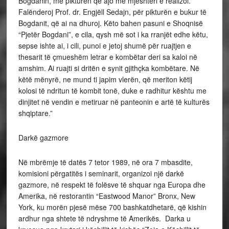
Bogdanin, me pikturen që ajo me mjeshtëri e realizoi.
Falënderoj Prof. dr. Engjëll Sedajn, për pikturën e bukur të
Bogdanit, që ai na dhuroj. Këto bahen pasuni e Shoqnisë
“Pjetër Bogdani”, e cila, qysh më sot i ka rranjët edhe këtu,
sepse ishte ai, i cili, punoi e jetoj shumë për ruajtjen e
thesarit të çmueshëm letrar e kombëtar deri sa kaloi në
amshim. Ai ruajti si dritën e synit gjithçka kombëtare. Në
këtë mënyrë, ne mund ti japim vlerën, që meriton këtij
kolosi të ndritun të kombit tonë, duke e radhitur kështu me
dinjitet në vendin e metiruar në panteonin e artë të kulturës
shqiptare.”
Darkë gazmore
Në mbrëmje të datës 7 tetor 1989, në ora 7 mbasdite,
komisioni përgatitës i seminarit, organizoi një darkë
gazmore, në respekt të folësve të shquar nga Europa dhe
Amerika, në restorantin “Eastwood Manor” Bronx, New
York, ku morën pjesë mëse 700 bashkatdhetarë, që kishin
ardhur nga shtete të ndryshme të Amerikës. Darka u