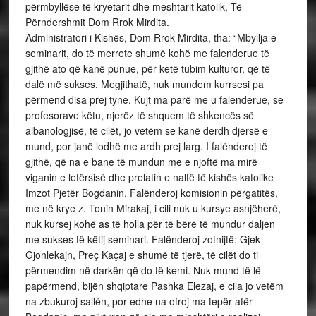
përmbyllëse të kryetarit dhe meshtarit katolik, Të
Përndershmit Dom Rrok Mirdita.
Administratori i Kishës, Dom Rrok Mirdita, tha: “Mbyllja e
seminarit, do të merrete shumë kohë me falenderue të
gjithë ato që kanë punue, për ketë tubim kulturor, që të
dalë më sukses. Megjithatë, nuk mundem kurrsesi pa
përmend disa prej tyne. Kujt ma parë me u falenderue, se
profesorave këtu, njerëz të shquem të shkencës së
albanologjisë, të cilët, jo vetëm se kanë derdh djersë e
mund, por janë lodhë me ardh prej larg. I falënderoj të
gjithë, që na e bane të mundun me e njoftë ma mirë
viganin e letërsisë dhe prelatin e naltë të kishës katolike
Imzot Pjetër Bogdanin. Falënderoj komisionin përgatitës,
me në krye z. Tonin Mirakaj, i cili nuk u kursye asnjëherë,
nuk kursej kohë as të holla për të bërë të mundur daljen
me sukses të këtij seminari. Falënderoj zotnijtë: Gjek
Gjonlekajn, Preç Kaçaj e shumë të tjerë, të cilët do ti
përmendim në darkën që do të kemi. Nuk mund të lë
papërmend, bijën shqiptare Pashka Elezaj, e cila jo vetëm
na zbukuroj sallën, por edhe na ofroj ma tepër afër