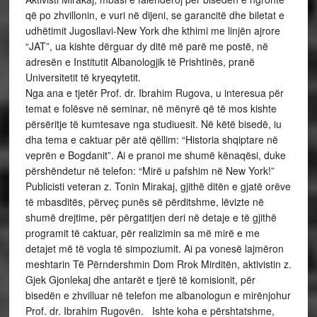
që po zhvillonin, e vuri në dijeni, se garancitë dhe biletat e
udhëtimit Jugosllavi-New York dhe kthimi me linjën ajrore
“JAT”, ua kishte dërguar dy ditë më parë me postë, në
adresën e Institutit Albanologjik të Prishtinës, pranë
Universitetit të kryeqytetit.
Nga ana e tjetër Prof. dr. Ibrahim Rugova, u interesua për
temat e folësve në seminar, në mënyrë që të mos kishte
përsëritje të kumtesave nga studiuesit. Në këtë bisedë, iu
dha tema e caktuar për atë qëllim: “Historia shqiptare në
veprën e Bogdanit”. Ai e pranoi me shumë kënaqësi, duke
përshëndetur në telefon: “Mirë u pafshim në New York!”
Publicisti veteran z. Tonin Mirakaj, gjithë ditën e gjatë orëve
të mbasditës, përveç punës së përditshme, lëvizte në
shumë drejtime, për përgatitjen deri në detaje e të gjithë
programit të caktuar, për realizimin sa më mirë e me
detajet më të vogla të simpoziumit. Ai pa vonesë lajmëron
meshtarin Të Përndershmin Dom Rrok Mirditën, aktivistin z.
Gjek Gjonlekaj dhe antarët e tjerë të komisionit, për
bisedën e zhvilluar në telefon me albanologun e mirënjohur
Prof. dr. Ibrahim Rugovën. Ishte koha e përshtatshme,