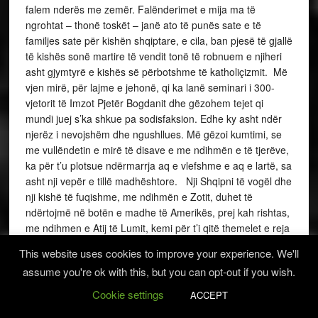
falem nderës me zemër. Falënderimet e mija ma të
ngrohtat – thonë toskët – janë ato të punës sate e të
familjes sate për kishën shqiptare, e cila, ban pjesë të gjallë
të kishës sonë martire të vendit tonë të robnuem e njiheri
asht gjymtyrë e kishës së përbotshme të katholiçizmit. Më
vjen mirë, për lajme e jehonë, qi ka lanë seminari i 300-
vjetorit të Imzot Pjetër Bogdanit dhe gëzohem tejet qi
mundi juej s’ka shkue pa sodisfaksion. Edhe ky asht ndër
njerëz i nevojshëm dhe ngushllues. Më gëzoi kumtimi, se
me vullëndetin e mirë të disave e me ndihmën e të tjerëve,
ka për t’u plotsue ndërmarrja aq e vlefshme e aq e lartë, sa
asht nji vepër e tillë madhështore. Nji Shqipni të vogël dhe
nji kishë të fuqishme, me ndihmën e Zotit, duhet të
ndërtojmë në botën e madhe të Amerikës, prej kah rishtas,
me ndihmen e Atij të Lumit, kemi për t’i qitë themelet e reja
kishës së Shqipnisë së lirë. Ashtu e premtoftë Zoti e na
This website uses cookies to improve your experience. We'll
ndihmoftë Zoja e Shkodrës! Un prej anës seme, kam
assume you're ok with this, but you can opt-out if you wish.
mbetë fort kondon, me ardhjen teme atje si nga ana e Dom
Rrokut e Dom Pjetrit, ashtu edhe nga ana e jote me
Cookie settings
ACCEPT
Milianën: për këta e kam dijtë që me kohë se s’më mungon