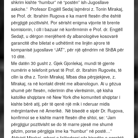
shkrim kishte “humbur” në “postën” ish-Jugosllave
askohe.” Profesor Engjëll Sedaj lajmëroi z. Tonin Mirakaj,
se Prof. dr. Ibrahim Rugova e ka marrë ftesën dhe është
përgjigjë pozitivisht. Por sërisht enigma vijonte të brente
komisionin, i cili i bazuar në konfirmimin e Prof. dr. Engjëll
Sedajt, u dërgon menjëherë dy albanologëve kosovarë
garancitë dhe biletat e udhëtimit me linjën ajrore të
kompanisë jugosllave “JAT”, për një qëndrim në ShBA për
10 ditë.
Me datën 30 gusht z. Gjek Gjonlekaj, mundi të gjente
numërin e telefonit privat të Prof. dr. Ibrahim Rugovës, të
cilin ia dha z. Tonin Mirakaj. Mbas disa përpjekjeve, z.
Mirakaj, ra në kontakt direkt me albanologun. Ai u gëzua
shumë për ftesën, nderimin dhe vlerësimin, që kisha
katolike shqiptare në New York dhe komuniteti shqiptar i
kishte bërë atij, për të qenë një mik i nderuar midis
mërgimtarëve në Amerikë. Në bisedë e sipër Dr. Rugova,
konfirmoi se e kishte marrë ftesën dhe shtoi, se: “Jam
përgjigjur pozitivisht se do të marre pjesë me shumë
gëzim, porse përgjigja ime ka “humbur” në postë…”
Aktivisti Mirakaj, mbasi e falënderoj për bisedën e ngrohtë