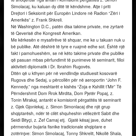
Simolacaj, ku kaluan dy ditë të këndshme. Atje i priti
Drejtori i Seksionit për Europën Lindore në Radion “Zëri i
Amerikës” z. Frank Shkreli.
Në Washington D.C., patën disa takime private, me zyrtarë
të Qeverisë dhe Kongresit Amerikan.
Me kërkesën e mysafirëve të shquar, me ke u takuan nuk u
bë publike. Atë dëshirë të tyre e ruajmë edhe sot. Është një
fakt i pamohueshëm, se në këto takime private dhe publike
që pasuan mbas përfundimit të punimeve të seminarit, filloi
aktiviteti diplomatik i Dr. Ibrahim Rugovës.
Ditën që u kthyen për në vendlindje studiuesit kosovarë
Rugova dhe Sedaj, u përcollën për në aeroportin “John F.
Kennedy.” nga meshtarët e kishës “Zoja e Kshillit t’Mir” Të
Përndershmit Dom Rrok Mirdita, Dom Pjetër Popaj, z.
Tonin Mirakaj, antarët e komisionit përgatitës të seminarit
z. Gjek Gjonlekaj, z. Simon Simonlacaj dhe një grup
shqiptarësh, ndër të cilët shquheshin vëllezërit Sabit dhe
Seidi Bityçi, z. Zef Camaj etj. Gjatë kësaj jave, duhet
përmendur bujaria fisnike tradicionale shqiptare e
zotërinjve: Simon Simolacaj, Tonny Shkrelit, Nikollë Shala,