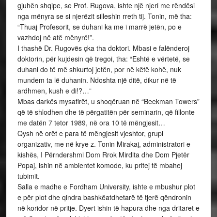
gjuhën shqipe, se Prof. Rugova, ishte një njeri me rëndësi
nga mënyra se si njerëzit silleshin rreth tij. Tonin, më tha:
“Thuaj Profesorit, se duhani ka me i marrë jetën, po e
vazhdoj në atë mënyrë!”.
I thashë Dr. Rugovës çka tha doktori. Mbasi e falënderoj
doktorin, për kujdesin që tregoi, tha: “Eshtë e vërtetë, se
duhani do të më shkurtoj jetën, por në këtë kohë, nuk
mundem ta lë duhanin. Ndoshta një ditë, dikur në të
ardhmen, kush e di!?…”
Mbas darkës mysafirët, u shoqëruan në “Beekman Towers”
që të shlodhen dhe të përgatitën për seminarin, që fillonte
me datën 7 tetor 1989, në ora 10 të mëngjesit…
Qysh në orët e para të mëngjesit vjeshtor, grupi
organizativ, me në krye z. Tonin Mirakaj, administratori e
kishës, I Përndershmi Dom Rrok Mirdita dhe Dom Pjetër
Popaj, ishin në ambientet komode, ku pritej të mbahej
tubimit.
Salla e madhe e Fordham University, ishte e mbushur plot
e për plot dhe qindra bashkëatdhetarë të tjerë qëndronin
në koridor në pritje. Dyert ishin të hapura dhe nga dritaret e