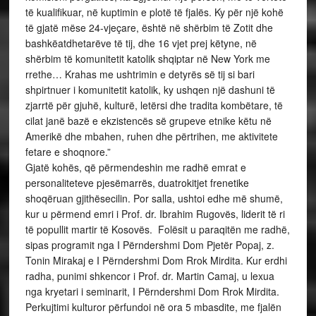
të kualifikuar, në kuptimin e plotë të fjalës. Ky për një kohë
të gjatë mëse 24-vjeçare, është në shërbim të Zotit dhe
bashkëatdhetarëve të tij, dhe 16 vjet prej këtyne, në
shërbim të komunitetit katolik shqiptar në New York me
rrethe… Krahas me ushtrimin e detyrës së tij si bari
shpirtnuer i komunitetit katolik, ky ushqen një dashuni të
zjarrtë për gjuhë, kulturë, letërsi dhe tradita kombëtare, të
cilat janë bazë e ekzistencës së grupeve etnike këtu në
Amerikë dhe mbahen, ruhen dhe përtrihen, me aktivitete
fetare e shoqnore.”
Gjatë kohës, që përmendeshin me radhë emrat e
personaliteteve pjesëmarrës, duatrokitjet frenetike
shoqëruan gjithësecilin. Por salla, ushtoi edhe më shumë,
kur u përmend emri i Prof. dr. Ibrahim Rugovës, liderit të ri
të popullit martir të Kosovës. Folësit u paraqitën me radhë,
sipas programit nga I Përndershmi Dom Pjetër Popaj, z.
Tonin Mirakaj e I Përndershmi Dom Rrok Mirdita. Kur erdhi
radha, punimi shkencor i Prof. dr. Martin Camaj, u lexua
nga kryetari i seminarit, I Përndershmi Dom Rrok Mirdita.
Perkujtimi kulturor përfundoi në ora 5 mbasdite, me fjalën