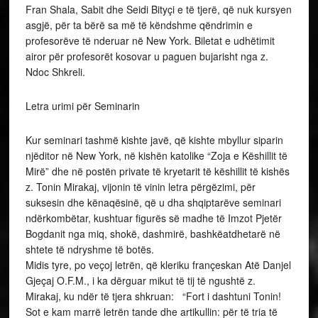
Fran Shala, Sabit dhe Seidi Bityçi e të tjerë, që nuk kursyen
asgjë, për ta bërë sa më të këndshme qëndrimin e
profesorëve të nderuar në New York. Biletat e udhëtimit
airor për profesorët kosovar u paguen bujarisht nga z.
Ndoc Shkreli.
Letra urimi për Seminarin
Kur seminari tashmë kishte javë, që kishte mbyllur siparin
njëditor në New York, në kishën katolike “Zoja e Këshillit të
Mirë” dhe në postën private të kryetarit të këshillit të kishës
z. Tonin Mirakaj, vijonin të vinin letra përgëzimi, për
suksesin dhe kënaqësinë, që u dha shqiptarëve seminari
ndërkombëtar, kushtuar figurës së madhe të Imzot Pjetër
Bogdanit nga miq, shokë, dashmirë, bashkëatdhetarë në
shtete të ndryshme të botës.
Midis tyre, po veçoj letrën, që kleriku françeskan Atë Danjel
Gjeçaj O.F.M., i ka dërguar mikut të tij të ngushtë z.
Mirakaj, ku ndër të tjera shkruan: “Fort i dashtuni Tonin!
Sot e kam marrë letrën tande dhe artikullin: për të tria të