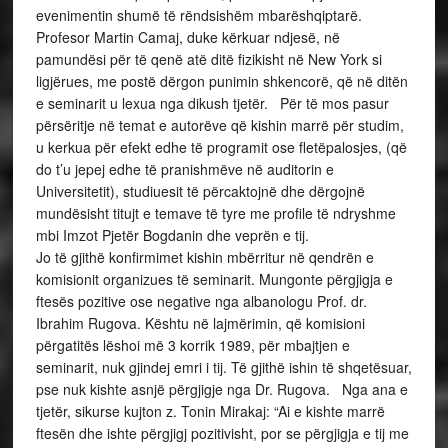
evenimentin shumë të rëndsishëm mbarëshqiptarë.
Profesor Martin Camaj, duke kërkuar ndjesë, në
pamundësi për të qenë atë ditë fizikisht në New York si
ligjërues, me postë dërgon punimin shkencorë, që në ditën
e seminarit u lexua nga dikush tjetër. Për të mos pasur
përsëritje në temat e autorëve që kishin marrë për studim,
u kerkua për efekt edhe të programit ose fletëpalosjes, (që
do t’u jepej edhe të pranishmëve në auditorin e
Universitetit), studiuesit të përcaktojnë dhe dërgojnë
mundësisht titujt e temave të tyre me profile të ndryshme
mbi Imzot Pjetër Bogdanin dhe veprën e tij.
Jo të gjithë konfirmimet kishin mbërritur në qendrën e
komisionit organizues të seminarit. Mungonte përgjigja e
ftesës pozitive ose negative nga albanologu Prof. dr.
Ibrahim Rugova. Kështu në lajmërimin, që komisioni
përgatitës lëshoi më 3 korrik 1989, për mbajtjen e
seminarit, nuk gjindej emri i tij. Të gjithë ishin të shqetësuar,
pse nuk kishte asnjë përgjigje nga Dr. Rugova. Nga ana e
tjetër, sikurse kujton z. Tonin Mirakaj: “Ai e kishte marrë
ftesën dhe ishte përgjigj pozitivisht, por se përgjigja e tij me