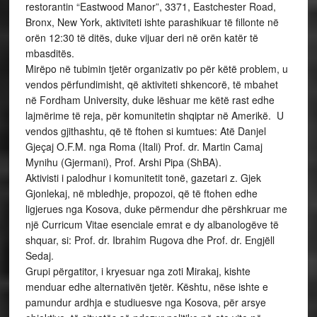
restorantin “Eastwood Manor”, 3371, Eastchester Road,
Bronx, New York, aktiviteti ishte parashikuar të fillonte në
orën 12:30 të ditës, duke vijuar deri në orën katër të
mbasditës.
Mirëpo në tubimin tjetër organizativ po për këtë problem, u
vendos përfundimisht, që aktiviteti shkencorë, të mbahet
në Fordham University, duke lëshuar me këtë rast edhe
lajmërime të reja, për komunitetin shqiptar në Amerikë. U
vendos gjithashtu, që të ftohen si kumtues: Atë Danjel
Gjeçaj O.F.M. nga Roma (Itali) Prof. dr. Martin Camaj
Mynihu (Gjermani), Prof. Arshi Pipa (ShBA).
Aktivisti i palodhur i komunitetit tonë, gazetari z. Gjek
Gjonlekaj, në mbledhje, propozoi, që të ftohen edhe
ligjerues nga Kosova, duke përmendur dhe përshkruar me
një Curricum Vitae esenciale emrat e dy albanologëve të
shquar, si: Prof. dr. Ibrahim Rugova dhe Prof. dr. Engjëll
Sedaj.
Grupi përgatitor, i kryesuar nga zoti Mirakaj, kishte
menduar edhe alternativën tjetër. Kështu, nëse ishte e
pamundur ardhja e studiuesve nga Kosova, për arsye