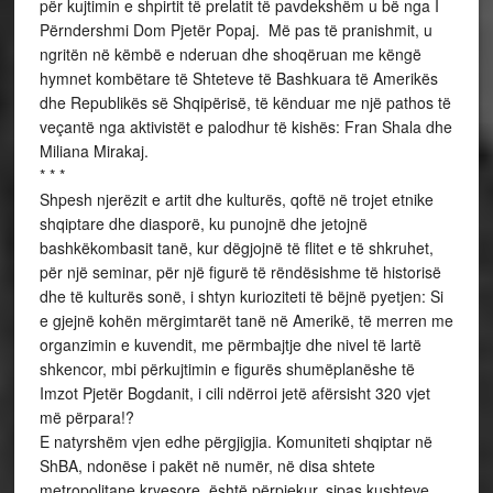
për kujtimin e shpirtit të prelatit të pavdekshëm u bë nga I
Përndershmi Dom Pjetër Popaj. Më pas të pranishmit, u
ngritën në këmbë e nderuan dhe shoqëruan me këngë
hymnet kombëtare të Shteteve të Bashkuara të Amerikës
dhe Republikës së Shqipërisë, të kënduar me një pathos të
veçantë nga aktivistët e palodhur të kishës: Fran Shala dhe
Miliana Mirakaj.
* * *
Shpesh njerëzit e artit dhe kulturës, qoftë në trojet etnike
shqiptare dhe diasporë, ku punojnë dhe jetojnë
bashkëkombasit tanë, kur dëgjojnë të flitet e të shkruhet,
për një seminar, për një figurë të rëndësishme të historisë
dhe të kulturës sonë, i shtyn kurioziteti të bëjnë pyetjen: Si
e gjejnë kohën mërgimtarët tanë në Amerikë, të merren me
organzimin e kuvendit, me përmbajtje dhe nivel të lartë
shkencor, mbi përkujtimin e figurës shumëplanëshe të
Imzot Pjetër Bogdanit, i cili ndërroi jetë afërsisht 320 vjet
më përpara!?
E natyrshëm vjen edhe përgjigjia. Komuniteti shqiptar në
ShBA, ndonëse i pakët në numër, në disa shtete
metropolitane kryesore, është përpjekur, sipas kushteve