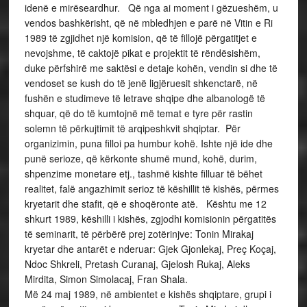
idenë e mirëseardhur. Që nga ai moment i gëzueshëm, u
vendos bashkërisht, që në mbledhjen e parë në Vitin e Ri
1989 të zgjidhet një komision, që të fillojë përgatitjet e
nevojshme, të caktojë pikat e projektit të rëndësishëm,
duke përfshirë me saktësi e detaje kohën, vendin si dhe të
vendoset se kush do të jenë ligjëruesit shkenctarë, në
fushën e studimeve të letrave shqipe dhe albanologë të
shquar, që do të kumtojnë më temat e tyre për rastin
solemn të përkujtimit të arqipeshkvit shqiptar. Për
organizimin, puna filloi pa humbur kohë. Ishte një ide dhe
punë serioze, që kërkonte shumë mund, kohë, durim,
shpenzime monetare etj., tashmë kishte filluar të bëhet
realitet, falë angazhimit serioz të këshillit të kishës, përmes
kryetarit dhe stafit, që e shoqëronte atë. Kështu me 12
shkurt 1989, këshilli i kishës, zgjodhi komisionin përgatitës
të seminarit, të përbërë prej zotërinjve: Tonin Mirakaj
kryetar dhe antarët e nderuar: Gjek Gjonlekaj, Preç Koçaj,
Ndoc Shkreli, Pretash Curanaj, Gjelosh Rukaj, Aleks
Mirdita, Simon Simolacaj, Fran Shala.
Më 24 maj 1989, në ambientet e kishës shqiptare, grupi i