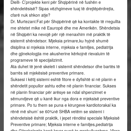
Dielli- C’projekte keni për Shqipërinë në fushën e
shëndetësisë? Sipas vëzhgimeve tuaj të drejtëpërdrejta,
cfarë nuk shkon atje?
Dr. Murtezani:Fat për Shqipërinë që ka kontakte të rregullta
me shtetet mike në Eauropë dhe me Amerikën. Shëndetsia
në Shqipëri ka nevojë për një menaxhim më praktik të
sistemit shëndetsor. Mjeksia primare,ku hyjnë shumë
disiplina si mjeksia interne, mjeksia e familjes, pediatrija
dhe gjinekologjia me akusherine kërkojnë rievaluim të
programeve të specijalizimit.
Ata duhet të jenë skeleti i sistemit shëndetsor dhe bartës të
barrës së mjekësisë preventive primare.
Suksesi i këtij sistemi eshtë fitore e dyfishtë si në planin e
shëndetit popullor ashtu edhe në planin financiar. Sukses
në planin financiar për arësye se ndal shpenzimet e
sëmundjeve që u kanë ikur nga dora e mjeksisë preventive
primare. Po tu them se puna e kirurgeve kardiotorakal ka
rënë më shum’ se 60%në SHBA vetëm se sistemi i
shëndetsisë është praktik, i jepet rëndësi speciale Mjeksisë
Preventive primare; Mjeksia interne e familjes,pediatrija
dhe Gjinekologjia kanë kryer punë te mrekullueshme. Vlera