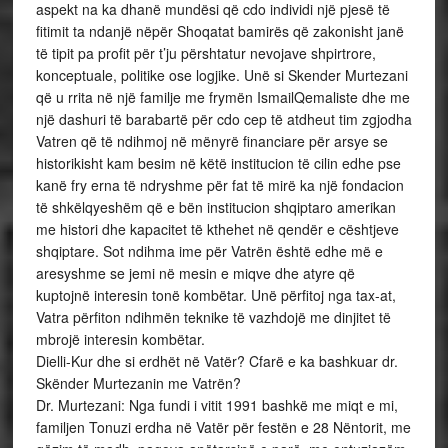
aspekt na ka dhanë mundësi që cdo individi një pjesë të
fitimit ta ndanjë nëpër Shoqatat bamirës që zakonisht janë
të tipit pa profit për t’ju përshtatur nevojave shpirtrore,
konceptuale, politike ose logjike. Unë si Skender Murtezani
që u rrita në një familje me frymën IsmailQemaliste dhe me
një dashuri të barabartë për cdo cep të atdheut tim zgjodha
Vatren që të ndihmoj në mënyrë financiare për arsye se
historikisht kam besim në këtë institucion të cilin edhe pse
kanë fry erna të ndryshme për fat të mirë ka një fondacion
të shkëlqyeshëm që e bën institucion shqiptaro amerikan
me histori dhe kapacitet të kthehet në qendër e cështjeve
shqiptare. Sot ndihma ime për Vatrën është edhe më e
aresyshme se jemi në mesin e miqve dhe atyre që
kuptojnë interesin tonë kombëtar. Unë përfitoj nga tax-at,
Vatra përfiton ndihmën teknike të vazhdojë me dinjitet të
mbrojë interesin kombëtar.
Dielli-Kur dhe si erdhët në Vatër? Cfarë e ka bashkuar dr.
Skënder Murtezanin me Vatrën?
Dr. Murtezani: Nga fundi i vitit 1991 bashkë me miqt e mi,
familjen Tonuzi erdha në Vatër për festën e 28 Nëntorit, me