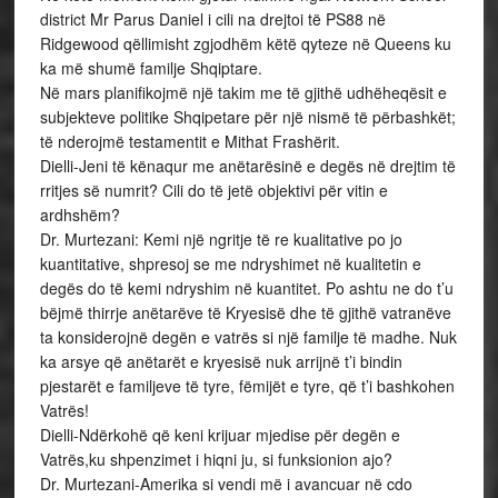
district Mr Parus Daniel i cili na drejtoi të PS88 në
Ridgewood qëllimisht zgjodhëm këtë qyteze në Queens ku
ka më shumë familje Shqiptare.
Në mars planifikojmë një takim me të gjithë udhëheqësit e
subjekteve politike Shqipetare për një nismë të përbashkët;
të nderojmë testamentit e Mithat Frashërit.
Dielli-Jeni të kënaqur me anëtarësinë e degës në drejtim të
rritjes së numrit? Cili do të jetë objektivi për vitin e
ardhshëm?
Dr. Murtezani: Kemi një ngritje të re kualitative po jo
kuantitative, shpresoj se me ndryshimet në kualitetin e
degës do të kemi ndryshim në kuantitet. Po ashtu ne do t’u
bëjmë thirrje anëtarëve të Kryesisë dhe të gjithë vatranëve
ta konsiderojnë degën e vatrës si një familje të madhe. Nuk
ka arsye që anëtarët e kryesisë nuk arrijnë t’i bindin
pjestarët e familjeve të tyre, fëmijët e tyre, që t’i bashkohen
Vatrës!
Dielli-Ndërkohë që keni krijuar mjedise për degën e
Vatrës,ku shpenzimet i hiqni ju, si funksionion ajo?
Dr. Murtezani-Amerika si vendi më i avancuar në cdo