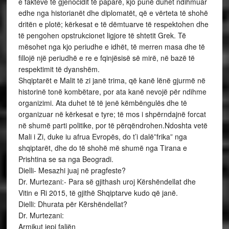
e fakteve të gjenocidit të paparë, kjo punë duhet ndihmuar
edhe nga historianët dhe diplomatët, që e vërteta të shohë
dritën e plotë; kërkesat e të dëmtuarve të respektohen dhe
të pengohen opstrukcionet ligjore të shtetit Grek. Të
mësohet nga kjo periudhe e idhët, të merren masa dhe të
fillojë një periudhë e re e fqinjësisë së mirë, në bazë të
respektimit të dyanshëm.
Shqiptarët e Malit të zi janë trima, që kanë lënë gjurmë në
historinë tonë kombëtare, por ata kanë nevojë për ndihme
organizimi. Ata duhet të të jenë këmbëngulës dhe të
organizuar në kërkesat e tyre; të mos i shpërndajnë forcat
në shumë parti politike, por të përqëndrohen.Ndoshta vetë
Mali i Zi, duke iu afrua Evropës, do t’i dalë”frika” nga
shqiptarët, dhe do të shohë më shumë nga Tirana e
Prishtina se sa nga Beogradi.
Dielli- Mesazhi juaj në pragfeste?
Dr. Murtezani:- Para së gjithash uroj Kërshëndellat dhe
Vitin e Ri 2015, të gjithë Shqiptarve kudo që janë.
Dielli: Dhurata për Kërshëndellat?
Dr. Murtezani:
Armikut jepi faljën