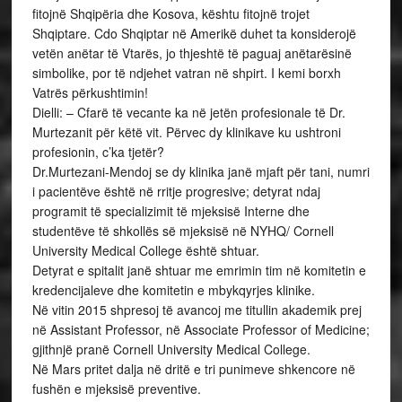
fitojnë Shqipëria dhe Kosova, kështu fitojnë trojet
Shqiptare. Cdo Shqiptar në Amerikë duhet ta konsiderojë
vetën anëtar të Vtarës, jo thjeshtë të paguaj anëtarësinë
simbolike, por të ndjehet vatran në shpirt. I kemi borxh
Vatrës përkushtimin!
Dielli: – Cfarë të vecante ka në jetën profesionale të Dr.
Murtezanit për këtë vit. Përvec dy klinikave ku ushtroni
profesionin, c’ka tjetër?
Dr.Murtezani-Mendoj se dy klinika janë mjaft për tani, numri
i pacientëve është në rritje progresive; detyrat ndaj
programit të specializimit të mjeksisë Interne dhe
studentëve të shkollës së mjeksisë në NYHQ/ Cornell
University Medical College është shtuar.
Detyrat e spitalit janë shtuar me emrimin tim në komitetin e
kredencijaleve dhe komitetin e mbykqyrjes klinike.
Në vitin 2015 shpresoj të avancoj me titullin akademik prej
në Assistant Professor, në Associate Professor of Medicine;
gjithnjë pranë Cornell University Medical College.
Në Mars pritet dalja në dritë e tri punimeve shkencore në
fushën e mjeksisë preventive.