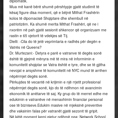
diplomatik.
Mua më kanë bërë shumë përshtypje gjatë studimit të
kësaj figure disa moment, që e bëjnë Mithat Frashërin
kolos të dipomacisë Shqiptare dhe shembull në
patriotizëm. Ka shumë merita Mithat Frashëri, që ne i
nxorëm në pah gjatë sesionit shkencor që organizuam me
rastin e 65 vjetorit të vdekjes së Tij.
Dielli: -Cila do të jetë veprimtaria e radhës për degën e
Vatrës në Queens?
Dr. Murtezani:- Detyra e parë e vatranve të degës sonë
është të gjejmë mënyra më të mira në informimin e
komunitetit shqiptar se Vatra është e tyre, dhe se të gjitha
nevojat e arsyshme të komunitetit në NYC mund të arrihen
nëpërmjet degës sonë.
Përkujdes të vecantë në krijimin e një rrjetit profesional
nëpërmjet degës sonë, kjo do të ndihmon në avancimin
ekonomik të anëtarve të saj. Ky grup do të merret edhe me
edukimin e vatranëve në menaxhimin financiar personal
ose të bizniseve.Edukim masive në mjeksinë preventive
dhe vaksinim falas për vatranët gjatë sezonit të gripit.
Në këtë moment kemi gjetur ndihmë nga: Network School