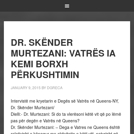
DR. SKËNDER
MURTEZANI: VATRËS IA
KEMI BORXH
PËRKUSHTIMIN
JANUARY 9, 2015
BY
DGRECA
Intervistë me kryetarin e Degës së Vatrës në Queens-NY,
Dr. Skënder Murtezani/
Dielli:- Dr. Murtezani: Si do ta vlerësoni këtë vit që po lëmë
pas për degën e Vatrës në Queens?
Dr. Skënder Murtezani: – Dega e Vatres ne Queens është
relativisht e kënaqur me aktivitetin e këtij viti, natyrisht që