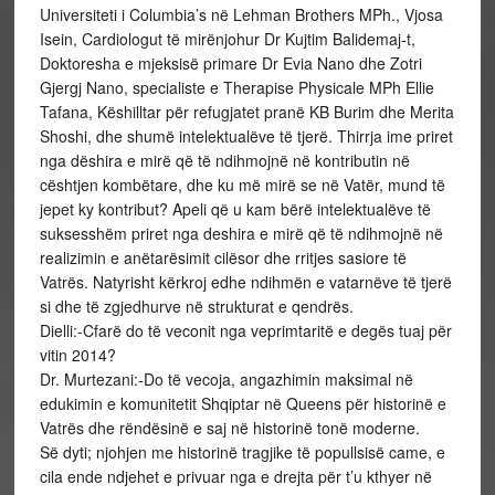
Universiteti i Columbia’s në Lehman Brothers MPh., Vjosa
Isein, Cardiologut të mirënjohur Dr Kujtim Balidemaj-t,
Doktoresha e mjeksisë primare Dr Evia Nano dhe Zotri
Gjergj Nano, specialiste e Therapise Physicale MPh Ellie
Tafana, Këshilltar për refugjatet pranë KB Burim dhe Merita
Shoshi, dhe shumë intelektualëve të tjerë. Thirrja ime priret
nga dëshira e mirë që të ndihmojnë në kontributin në
cështjen kombëtare, dhe ku më mirë se në Vatër, mund të
jepet ky kontribut? Apeli që u kam bërë intelektualëve të
suksesshëm priret nga deshira e mirë që të ndihmojnë në
realizimin e anëtarësimit cilësor dhe rritjes sasiore të
Vatrës. Natyrisht kërkroj edhe ndihmën e vatarnëve të tjerë
si dhe të zgjedhurve në strukturat e qendrës.
Dielli:-Cfarë do të veconit nga veprimtaritë e degës tuaj për
vitin 2014?
Dr. Murtezani:-Do të vecoja, angazhimin maksimal në
edukimin e komunitetit Shqiptar në Queens për historinë e
Vatrës dhe rëndësinë e saj në historinë tonë moderne.
Së dyti; njohjen me historinë tragjike të popullsisë came, e
cila ende ndjehet e privuar nga e drejta për t’u kthyer në