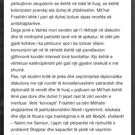
përkujtonin okupatorin se është në tokë të huaj, se është
kolonizator prandaj ata duhej të zhbëheshin. Mit’hat
Frashëri ishte i pari që duhej izoluar sipas recetës së
antishqiptarëve.
Dega jonë e Vatrës mori vendim që t’i rikthejë në diskutim
dhe të mirënjohë patriotët tanë më të spikatur, të cilët për
gjatë kohëve i ka përbuzur apo i ka izoluar sllavo-
komunizmi që në të vërtetë është një pansllavizm
gjithmonë kundër interesit tonë kombëtar. Kjo është e
vërtetuar katërcipërisht për gati një gjysëm shekulli e më
shumë.
Pas, një studimi kritik të jetës dhe veprimtarisë diplomatike
diskutova me një numër të konsiderueshëm vatranësh dhe
diplomatë të vendit dhe të huaj u pajtuam se Mit’hati është
lënë pas dore dhe duhet t’i jepet rast të zëri vendin e
merituar. Vetë “koncepti” Frashëri ua bën Mithatin
shqiptarëve të jashtzakonshëm.Niveli i qytetrimit, edukata
dhe dija të fituara nga trashëgimia e të atit Abdylit, xhallarët
– Naimi me Samiun, i japin një përparësi në njohuritë e
problemit Shqiptar dhe kapacitet të plotë në veprimin