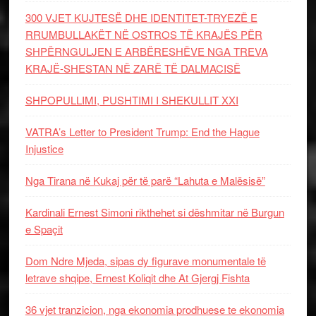
300 VJET KUJTESË DHE IDENTITET-TRYEZË E
RRUMBULLAKËT NË OSTROS TË KRAJËS PËR
SHPËRNGULJEN E ARBËRESHËVE NGA TREVA
KRAJË-SHESTAN NË ZARË TË DALMACISË
SHPOPULLIMI, PUSHTIMI I SHEKULLIT XXI
VATRA’s Letter to President Trump: End the Hague
Injustice
Nga Tirana në Kukaj për të parë “Lahuta e Malësisë”
Kardinali Ernest Simoni rikthehet si dëshmitar në Burgun
e Spaçit
Dom Ndre Mjeda, sipas dy figurave monumentale të
letrave shqipe, Ernest Koliqit dhe At Gjergj Fishta
36 vjet tranzicion, nga ekonomia prodhuese te ekonomia