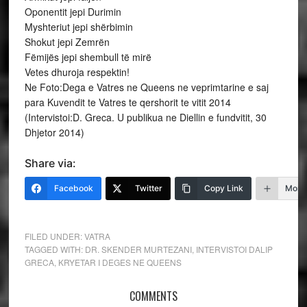
Oponentit jepi Durimin
Myshteriut jepi shërbimin
Shokut jepi Zemrën
Fëmijës jepi shembull të mirë
Vetes dhuroja respektin!
Ne Foto:Dega e Vatres ne Queens ne veprimtarine e saj
para Kuvendit te Vatres te qershorit te vitit 2014
(Intervistoi:D. Greca. U publikua ne Diellin e fundvitit, 30
Dhjetor 2014)
Share via:
Facebook
Twitter
Copy Link
More
FILED UNDER:
VATRA
TAGGED WITH:
DR. SKENDER MURTEZANI
,
INTERVISTOI DALIP
GRECA
,
KRYETAR I DEGES NE QUEENS
COMMENTS