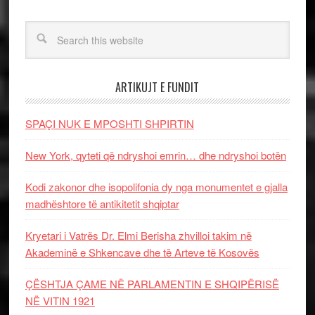
ARTIKUJT E FUNDIT
SPAÇI NUK E MPOSHTI SHPIRTIN
New York, qyteti që ndryshoi emrin… dhe ndryshoi botën
Kodi zakonor dhe isopolifonia dy nga monumentet e gjalla
madhështore të antikitetit shqiptar
Kryetari i Vatrës Dr. Elmi Berisha zhvilloi takim në
Akademinë e Shkencave dhe të Arteve të Kosovës
ÇËSHTJA ÇAME NË PARLAMENTIN E SHQIPËRISË
NË VITIN 1921