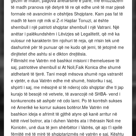
gëzim të madh, pagova anëtarsinë e parë, me entuziazëm
të madh pranova një detyrë të re që edhe unë të mar pjesë
formale në avancimin e cështjes Shqiptare. Kam pas fat të
madh të kem një mik si Z-ri Hajdar Tonuzi, ai ështe
shembull i një patrioti shqiptar shembull i një Vatrani. Një
anëtar i palëkundshëm i Lëvizjes së Legalitetit, që më ka
vulosur në karakterin tim njohuri të reja, që rrisin tek unë
dashurinë për të punuar që ne kudo që jemi, të jetojmë me
dinjitetet dhe ashtu si e dikton drejtësia.
Fillimisht me Vatrën më bashkoi misioni i themeluesve të
saj, patriotëve shembull si At Noli,Faik Konica dhe shumë
atdhetarë të tjerë. Tani meqë mësova shumë nga vatranët
e vjetër, e dua Vatrën edhe më shumë, historiku i saj,
shpirti i saj, me mësojnë si të nderoj cdo shqiptar dhe ti jap
kurajo të besojë në vetvete, të avancojë në SHBA- vend i
konkurencës së ashpër në cdo lami. Po të korrësh sukses
në Amerikë ke korrur sukses botëror.Me Vatrën më
bashkon ideja e afrimit të gjithë atyre që kanë arritur në
këtë nivel botror, ata i duhen Vatrës ata i thërasin Noli me
Konicën, unë dua të jem shërbëtor i Vatrës, që ajo t’i sjellë
fëmijtë më të mirë të shqiptarizmës në vatrën e saj. Kështu