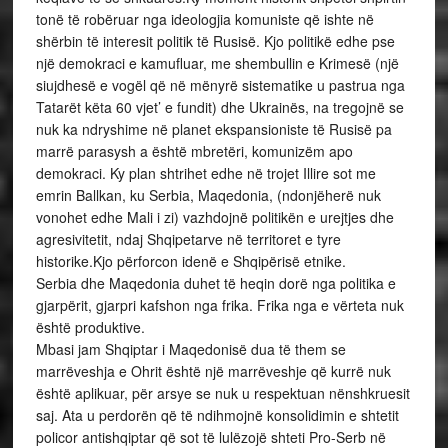
tonë të robëruar nga ideologjia komuniste që ishte në
shërbin të interesit politik të Rusisë. Kjo politikë edhe pse
një demokraci e kamufluar, me shembullin e Krimesë (një
siujdhesë e vogël që në mënyrë sistematike u pastrua nga
Tatarët këta 60 vjet’ e fundit) dhe Ukrainës, na tregojnë se
nuk ka ndryshime në planet ekspansioniste të Rusisë pa
marrë parasysh a është mbretëri, komunizëm apo
demokraci. Ky plan shtrihet edhe në trojet Illire sot me
emrin Ballkan, ku Serbia, Maqedonia, (ndonjëherë nuk
vonohet edhe Mali i zi) vazhdojnë politikën e urejtjes dhe
agresivitetit, ndaj Shqipetarve në territoret e tyre
historike.Kjo përforcon idenë e Shqipërisë etnike.
Serbia dhe Maqedonia duhet të heqin dorë nga politika e
gjarpërit, gjarpri kafshon nga frika. Frika nga e vërteta nuk
është produktive.
Mbasi jam Shqiptar i Maqedonisë dua të them se
marrëveshja e Ohrit është një marrëveshje që kurrë nuk
është aplikuar, për arsye se nuk u respektuan nënshkruesit
saj. Ata u perdorën që të ndihmojnë konsolidimin e shtetit
policor antishqiptar që sot të lulëzojë shteti Pro-Serb në