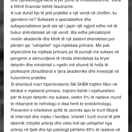
e fitimit financiar është fascinante.
A nuk duhet kjo të jetë praktikë e një vendi në zhvillim, ku
gjendemi ne? Sukseset e specialistëve dhe
subspecialisteve janë ata që i japin një ngjyrë edhe më të
bukur shëndetsisë së një vendi. Ata edhe përcaktojnë
nivelin akademik dhe klinik të një sistemi shendetsor,por
përsëri ajo “ushqehet” nga mjekësia primare. Me pak
shpenzime ka mjeksia primare po të punojë me sukses në
pengimin e sëmundjeve të rënda shëndetsia ka kryer
detyrën dhe ministrisë u ngelin më shumë të holla të
plotësojnë zbraztësirat e tjera akademike dhe investojë në
hulumtime praktike.
Si shembull marr hipertensionin.Në SHBA trajtimi fillon në
klinikat e mjeksinë primare, trajnimi është i mjaftueshëm
për të kryer detyrën me sukses, vetëm 5% të rasteve mund
te mbarojnë te nefrologu e disa herë te endokrinologu.
Prevenimi e infarkteve qoftë të zemrës apo te trurit fillojnë
të internisti dhe mjeku i familjes. Infarkti i trurit mund të jetë
iskemik /mbyllet arterja dhe vdes indi që ushqehet nga
arterja në fjalë dhe kjo patologji përfshin 85% të rasteve në