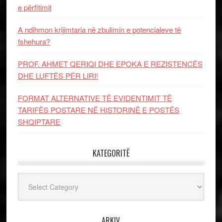
e përfitimit
A ndihmon krijimtaria në zbulimin e potencialeve të
fshehura?
PROF. AHMET QERIQI DHE EPOKA E REZISTENCЁS
DHE LUFTЁS PЁR LIRI!
FORMAT ALTERNATIVE TË EVIDENTIMIT TË
TARIFËS POSTARE NË HISTORINË E POSTËS
SHQIPTARE
KATEGORITË
Kategoritë
ARKIV