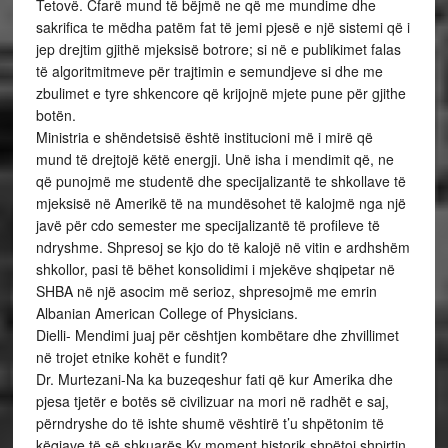
Tetovë. Cfarë mund të bëjmë ne që me mundime dhe
sakrifica te mëdha patëm fat të jemi pjesë e një sistemi që i
jep drejtim gjithë mjeksisë botrore; si në e publikimet falas
të algoritmitmeve për trajtimin e semundjeve si dhe me
zbulimet e tyre shkencore që krijojnë mjete pune për gjithe
botën.
Ministria e shëndetsisë është institucioni më i mirë që
mund të drejtojë këtë energji. Unë isha i mendimit që, ne
që punojmë me studentë dhe specijalizantë te shkollave të
mjeksisë në Amerikë të na mundësohet të kalojmë nga një
javë për cdo semester me specijalizantë të profileve të
ndryshme. Shpresoj se kjo do të kalojë në vitin e ardhshëm
shkollor, pasi të bëhet konsolidimi i mjekëve shqipetar në
SHBA në një asocim më serioz, shpresojmë me emrin
Albanian American College of Physicians.
Dielli- Mendimi juaj për cështjen kombëtare dhe zhvillimet
në trojet etnike kohët e fundit?
Dr. Murtezani-Na ka buzeqeshur fati që kur Amerika dhe
pjesa tjetër e botës së civilizuar na mori në radhët e saj,
përndryshe do të ishte shumë vështirë t’u shpëtonim të
këqiave të së shkuarës.Ky moment historik shpëtoi shpirtin