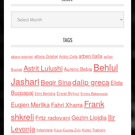
Arkiv
TAGS
arben llalla
alfons Grishaj
Anton Cefa
asllan
albano kolonjari
Behlul
Astrit Lulushi
Aurenc Bebja
Bushati
Jashari
dalip greca
Beqir Sina
Elida
Buçpapaj
Enver Bytyci
Elmi Berisha
Ermira Babamusta
Frank
Eugjen Merlika
Fahri Xharra
shkreli
Ilir
Gezim Llojdia
Fritz radovani
Levonja
Interviste
Kolec Traboini
Keze Kozeta Zylo