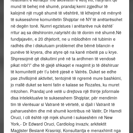
mund të behej më shumë, prandaj kemi zgjedhur të
kalojmë një rrugë shumë të vështirë, të kthejmë në mënyrë
të suksesshme komunitetin Shqiptar në NY të anëtarësohet
në degën tonë. Numri egzistues i anëtarëve nuk është’
rritur aq sa dëshironim,natyrisht do të donim më shumë.Në
fundjajavën, e 20 dhjetorit, ne u mblodhëm në tubimin e
radhës dhe i diskutuam problemet dhe bëmë bilancin e
punëve të kryera, dhe atyre që na kanë mbetë pa u krye.
Shpresojmë që diskutimi ynë në ta ardhmen të vendosë
pikat mbi”i” dhe të gjejë shkaqet e reagimit jo të dëshiruar
të komunitetit për t’u bërë pjesë e Vatrës. Duket se edhe
pse zhvillojmë aktivitet, tentojmë të ngremë mure bashkimi,
jo rrallë duket se kemi fatin e kalase se Rozafes, ku muret
rrëzohen. Prandaj unë vetë u drejtova një thirrje joformale
disa intelektualve te suksesshem Shqiptar, për mendimin
tim të vlerësuar si Vatranë të vërtetë, si djali i Vatranit të
paharueshëm dhe më shumë kontribus në Vatër, Dr Hamdi
Oruci, i cili është një mjek shumë i sukseshëm në New
York,- Dr Edward Oruci, Cardiolog invaziv, arkitektit
Magjister Besianë Krasniqi, Konsultantja e menaxhimit nga