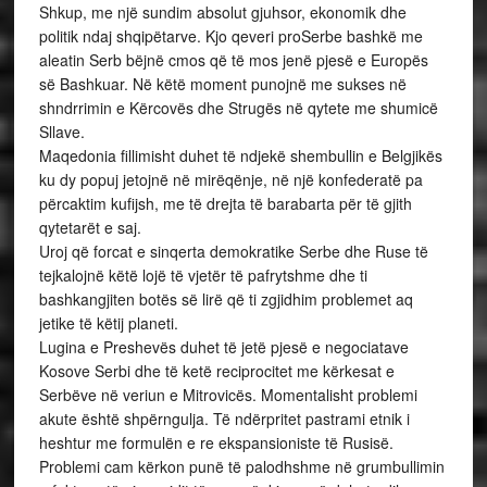
Shkup, me një sundim absolut gjuhsor, ekonomik dhe
politik ndaj shqipëtarve. Kjo qeveri proSerbe bashkë me
aleatin Serb bëjnë cmos që të mos jenë pjesë e Europës
së Bashkuar. Në këtë moment punojnë me sukses në
shndrrimin e Kërcovës dhe Strugës në qytete me shumicë
Sllave.
Maqedonia fillimisht duhet të ndjekë shembullin e Belgjikës
ku dy popuj jetojnë në mirëqënje, në një konfederatë pa
përcaktim kufijsh, me të drejta të barabarta për të gjith
qytetarët e saj.
Uroj që forcat e sinqerta demokratike Serbe dhe Ruse të
tejkalojnë këtë lojë të vjetër të pafrytshme dhe ti
bashkangjiten botës së lirë që ti zgjidhim problemet aq
jetike të këtij planeti.
Lugina e Preshevës duhet të jetë pjesë e negociatave
Kosove Serbi dhe të ketë reciprocitet me kërkesat e
Serbëve në veriun e Mitrovicës. Momentalisht problemi
akute është shpërngulja. Të ndërpritet pastrami etnik i
heshtur me formulën e re ekspansioniste të Rusisë.
Problemi cam kërkon punë të palodhshme në grumbullimin