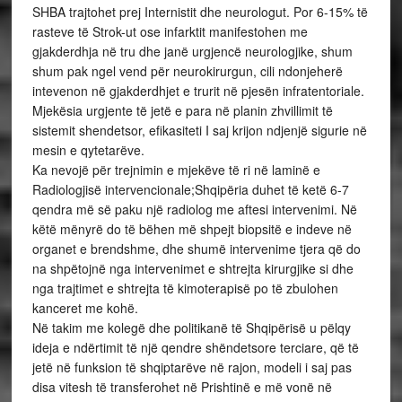
SHBA trajtohet prej Internistit dhe neurologut. Por 6-15% të
rasteve të Strok-ut ose infarktit manifestohen me
gjakderdhja në tru dhe janë urgjencë neurologjike, shum
shum pak ngel vend për neurokirurgun, cili ndonjeherë
intevenon në gjakderdhjet e trurit në pjesën infratentoriale.
Mjekësia urgjente të jetë e para në planin zhvillimit të
sistemit shendetsor, efikasiteti I saj krijon ndjenjë sigurie në
mesin e qytetarëve.
Ka nevojë për trejnimin e mjekëve të ri në laminë e
Radiologjisë intervencionale;Shqipëria duhet të ketë 6-7
qendra më së paku një radiolog me aftesi intervenimi. Në
këtë mënyrë do të bëhen më shpejt biopsitë e indeve në
organet e brendshme, dhe shumë intervenime tjera që do
na shpëtojnë nga intervenimet e shtrejta kirurgjike si dhe
nga trajtimet e shtrejta të kimoterapisë po të zbulohen
kanceret me kohë.
Në takim me kolegë dhe politikanë të Shqipërisë u pëlqy
ideja e ndërtimit të një qendre shëndetsore terciare, që të
jetë në funksion të shqiptarëve në rajon, modeli i saj pas
disa vitesh të transferohet në Prishtinë e më vonë në