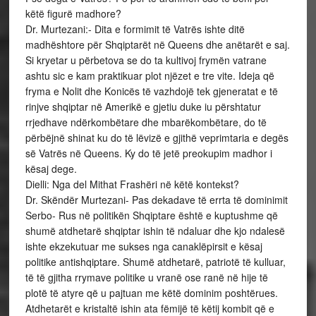
këtë figurë madhore?
Dr. Murtezani:- Dita e formimit të Vatrës ishte ditë
madhështore për Shqiptarët në Queens dhe anëtarët e saj.
Si kryetar u përbetova se do ta kultivoj frymën vatrane
ashtu sic e kam praktikuar plot njëzet e tre vite. Ideja që
fryma e Nolit dhe Konicës të vazhdojë tek gjeneratat e të
rinjve shqiptar në Amerikë e gjetiu duke iu përshtatur
rrjedhave ndërkombëtare dhe mbarëkombëtare, do të
përbëjnë shinat ku do të lëvizë e gjithë veprimtaria e degës
së Vatrës në Queens. Ky do të jetë preokupim madhor i
kësaj dege.
Dielli: Nga del Mithat Frashëri në këtë kontekst?
Dr. Skëndër Murtezani- Pas dekadave të errta të dominimit
Serbo- Rus në politikën Shqiptare është e kuptushme që
shumë atdhetarë shqiptar ishin të ndaluar dhe kjo ndalesë
ishte ekzekutuar me sukses nga canaklëpirsit e kësaj
politike antishqiptare. Shumë atdhetarë, patriotë të kulluar,
të të gjitha rrymave politike u vranë ose ranë në hije të
plotë të atyre që u pajtuan me këtë dominim poshtërues.
Atdhetarët e kristaltë ishin ata fëmijë të këtij kombit që e