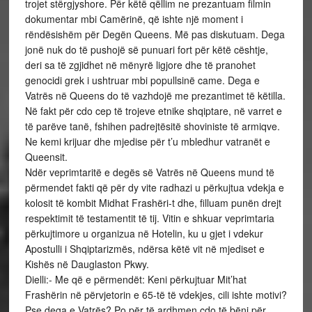
trojet stërgjyshore. Për këtë qëllim ne prezantuam filmin
dokumentar mbi Camërinë, që ishte një moment i
rëndësishëm për Degën Queens. Më pas diskutuam. Dega
jonë nuk do të pushojë së punuari fort për këtë cështje,
deri sa të zgjidhet në mënyrë ligjore dhe të pranohet
genocidi grek i ushtruar mbi popullsinë came. Dega e
Vatrës në Queens do të vazhdojë me prezantimet të këtilla.
Në fakt për cdo cep të trojeve etnike shqiptare, në varret e
të parëve tanë, fshihen padrejtësitë shoviniste të armiqve.
Ne kemi krijuar dhe mjedise për t’u mbledhur vatranët e
Queensit.
Ndër veprimtaritë e degës së Vatrës në Queens mund të
përmendet fakti që për dy vite radhazi u përkujtua vdekja e
kolosit të kombit Midhat Frashëri-t dhe, filluam punën drejt
respektimit të testamentit të tij. Vitin e shkuar veprimtaria
përkujtimore u organizua në Hotelin, ku u gjet i vdekur
Apostulli i Shqiptarizmës, ndërsa këtë vit në mjediset e
Kishës në Dauglaston Pkwy.
Dielli:- Me që e përmendët: Keni përkujtuar Mit’hat
Frashërin në përvjetorin e 65-të të vdekjes, cili ishte motivi?
Pse dega e Vatrës? Po për të ardhmen cdo të bëni për