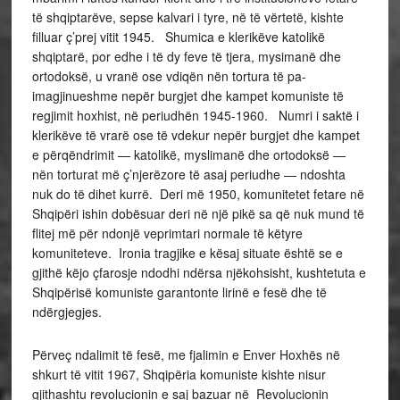
të shqiptarëve, sepse kalvari i tyre, në të vërtetë, kishte
filluar ç’prej vitit 1945. Shumica e klerikëve katolikë
shqiptarë, por edhe i të dy feve të tjera, mysimanë dhe
ortodoksë, u vranë ose vdiqën nën tortura të pa-
imagjinueshme nepër burgjet dhe kampet komuniste të
regjimit hoxhist, në periudhën 1945-1960. Numri i saktë i
klerikëve të vrarë ose të vdekur nepër burgjet dhe kampet
e përqëndrimit — katolikë, myslimanë dhe ortodoksë —
nën torturat më ç’njerëzore të asaj periudhe — ndoshta
nuk do të dihet kurrë. Deri më 1950, komunitetet fetare në
Shqipëri ishin dobësuar deri në një pikë sa që nuk mund të
flitej më për ndonjë veprimtari normale të këtyre
komuniteteve. Ironia tragjike e kësaj situate është se e
gjithë këjo çfarosje ndodhi ndërsa njëkohsisht, kushtetuta e
Shqipërisë komuniste garantonte lirinë e fesë dhe të
ndërgjegjes.
Përveç ndalimit të fesë, me fjalimin e Enver Hoxhës në
shkurt të vitit 1967, Shqipëria komuniste kishte nisur
gjithashtu revolucionin e saj bazuar në Revolucionin