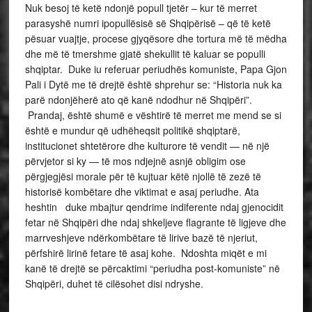
Nuk besoj të ketë ndonjë popull tjetër – kur të merret
parasyshë numri ipopullësisë së Shqipërisë – që të ketë
pësuar vuajtje, procese gjyqësore dhe tortura më të mëdha
dhe më të tmershme gjatë shekullit të kaluar se populli
shqiptar. Duke iu referuar periudhës komuniste, Papa Gjon
Pali i Dytë me të drejtë është shprehur se: “Historia nuk ka
parë ndonjëherë ato që kanë ndodhur në Shqipëri”.
Prandaj, është shumë e vështirë të merret me mend se si
është e mundur që udhëheqsit politikë shqiptarë,
institucionet shtetërore dhe kulturore të vendit — në një
përvjetor si ky — të mos ndjejnë asnjë obligim ose
përgjegjësi morale për të kujtuar këtë njollë të zezë të
historisë kombëtare dhe viktimat e asaj periudhe. Ata
heshtin duke mbajtur qendrime indiferente ndaj gjenocidit
fetar në Shqipëri dhe ndaj shkeljeve flagrante të ligjeve dhe
marrveshjeve ndërkombëtare të lirive bazë të njeriut,
përfshirë lirinë fetare të asaj kohe. Ndoshta miqët e mi
kanë të drejtë se përcaktimi “periudha post-komuniste” në
Shqipëri, duhet të cilësohet disi ndryshe.