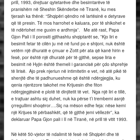
prill, 1993, drejtuar qytetarëve dhe besimtarëve të
pranishëm në Sheshin Skënderbe në Tiranë, ku mes
tjerash ka thënë: “Shqipëri qëndro në lartësinë e detyrave
që të presin. Të mos harrohet e kaluara, por të shikohet e
të ndërtohet me guxim e ardhmja”. Me atë rast, Papa
Gjon Pali i II porositi gjithashtu shqiptarët se, ”Kjo liri e
besimit fetar të cilën ju më në fund po e shijoni, nuk është
vetëm një dhuratë e çmuar e Zotit për ata që kanë hirin e
fesë, por është një dhuratë për të gjithë, sepse liria e
besimit në Hyjin është themeli i garancisë për çdo shprehje
të lirisë. Ajo prek njeriun në intimitetin e vet, në atë pikë të
shenjtë dhe të padhunueshme që është ndërgjegjia, ku
qenia njerëzore takohet me Krijuesin dhe fiton
ndërgjegjësinë e plotë të dinjitetit të vet. Nga një liri e tillë,
e trajtuar ashtu siç duhet, nuk ka përse t’i trembemi asnjë
çrregullimi shoqëror….Siç na mëson edhe feja: nëse kemi
një Krijues të përbashkët, që të gjithë jemi vëllezër”, ka
deklaruar Papa Gjon pali i II në Tiranë, në prill të vitit 1993.
Në këtë 50-vjetor të ndalimit të fesë në Shqipëri dhe të