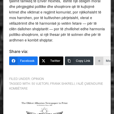
fjalimit famkeq të Enver Hoxhës, është një obligim moral
dhe përgjegjësi politike dhe shoqërore që të kujtojmë
krimet dhe viktimat e regjimit komunist, por njëkohsisht të
mos harrohen, por të kultivohen përjetsisht, vlerat e
vëllazërimit dhe të harmonisë jo vetëm fetare — për të
cilën dallohen shqiptarët — por të zhvillohet edhe harmonia
politiko-shoqërore, si një thesar për të sotmen dhe për të
ardhmen e kombit shqiptar.
Share via:
Facebook
Twitter
Copy Link
More
FILED UNDER:
OPINION
TAGGED WITH:
50 VJETORI
,
FRANK SHKRELI
,
I NJË ÇMENDURIE
KOMBËTARE