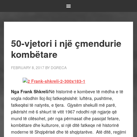
50-vjetori i një çmendurie
kombëtare
FEBRUARY 8, 2017
BY
DGRECA
Nga Frank Shkreli/
Në historinë e kombeve të mëdha e të
vogla ndodhin lloj-lloj fatkeqësishë: luftëra, pushtime,
fatkeqësi të natyrës, e tjera. Gjysëm shekulli më parë,
pikërisht më 6 shkurt të vitit 1967 ndodhi një ngjarje që
mund të cilësohet, për nga përmasat dhe pasojat fetare,
kombëtare dhe kulturore, si një ditë fatkeqe në historinë
moderne të Shqipërisë dhe të shqiptarëve. Atë ditë, regjimi