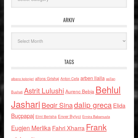
ARKIV
Arkiv
TAGS
arben llalla
alfons Grishaj
Anton Cefa
asllan
albano kolonjari
Behlul
Astrit Lulushi
Aurenc Bebja
Bushati
Jashari
dalip greca
Beqir Sina
Elida
Buçpapaj
Enver Bytyci
Elmi Berisha
Ermira Babamusta
Frank
Eugjen Merlika
Fahri Xharra