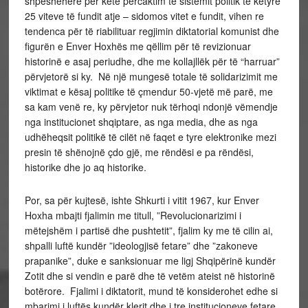
shpeshëherë për këtë përcaktim të sistemit politik të këtyre
25 viteve të fundit atje – sidomos vitet e fundit, vihen re
tendenca për të riabilituar regjimin diktatorial komunist dhe
figurën e Enver Hoxhës me qëllim për të revizionuar
historinë e asaj periudhe, dhe me kollajllëk për të “harruar”
përvjetorë si ky. Në një mungesë totale të solidarizimit me
viktimat e kësaj politike të çmendur 50-vjetë më parë, me
sa kam venë re, ky përvjetor nuk tërhoqi ndonjë vëmendje
nga institucionet shqiptare, as nga media, dhe as nga
udhëheqsit politikë të cilët në faqet e tyre elektronike mezi
presin të shënojnë çdo gjë, me rëndësi e pa rëndësi,
historike dhe jo aq historike.
Por, sa për kujtesë, ishte Shkurti i vitit 1967, kur Enver
Hoxha mbajti fjalimin me titull, ”Revolucionarizimi i
mëtejshëm i partisë dhe pushtetit”, fjalim ky me të cilin ai,
shpalli luftë kundër ”ideologjisë fetare” dhe ”zakoneve
prapanike”, duke e sanksionuar me ligj Shqipërinë kundër
Zotit dhe si vendin e parë dhe të vetëm ateist në historinë
botërore. Fjalimi i diktatorit, mund të konsiderohet edhe si
mbarimi i luftës kundër klerit dhe i tre institucioneve fetare