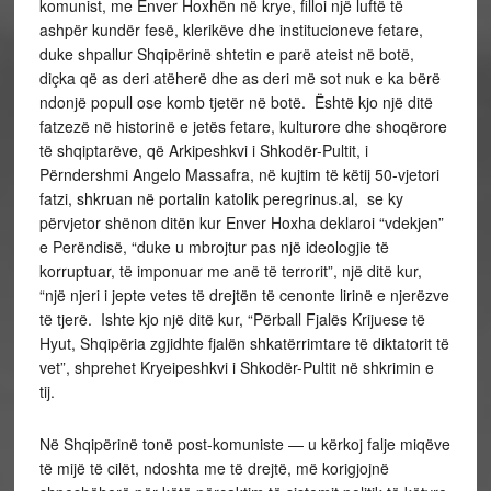
komunist, me Enver Hoxhën në krye, filloi një luftë të
ashpër kundër fesë, klerikëve dhe institucioneve fetare,
duke shpallur Shqipërinë shtetin e parë ateist në botë,
diçka që as deri atëherë dhe as deri më sot nuk e ka bërë
ndonjë popull ose komb tjetër në botë. Është kjo një ditë
fatzezë në historinë e jetës fetare, kulturore dhe shoqërore
të shqiptarëve, që Arkipeshkvi i Shkodër-Pultit, i
Përndershmi Angelo Massafra, në kujtim të këtij 50-vjetori
fatzi, shkruan në portalin katolik peregrinus.al, se ky
përvjetor shënon ditën kur Enver Hoxha deklaroi “vdekjen”
e Perëndisë, “duke u mbrojtur pas një ideologjie të
korruptuar, të imponuar me anë të terrorit”, një ditë kur,
“një njeri i jepte vetes të drejtën të cenonte lirinë e njerëzve
të tjerë. Ishte kjo një ditë kur, “Përball Fjalës Krijuese të
Hyut, Shqipëria zgjidhte fjalën shkatërrimtare të diktatorit të
vet”, shprehet Kryeipeshkvi i Shkodër-Pultit në shkrimin e
tij.
Në Shqipërinë tonë post-komuniste — u kërkoj falje miqëve
të mijë të cilët, ndoshta me të drejtë, më korigjojnë