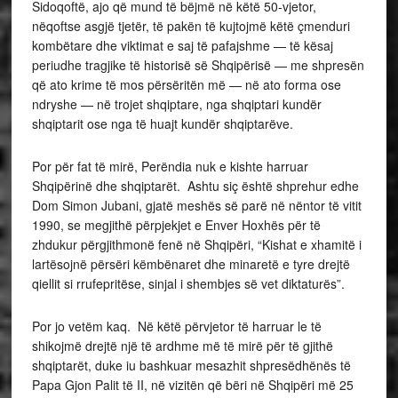
Sidoqoftë, ajo që mund të bëjmë në këtë 50-vjetor,
nëqoftse asgjë tjetër, të pakën të kujtojmë këtë çmenduri
kombëtare dhe viktimat e saj të pafajshme — të kësaj
periudhe tragjike të historisë së Shqipërisë — me shpresën
që ato krime të mos përsëritën më — në ato forma ose
ndryshe — në trojet shqiptare, nga shqiptari kundër
shqiptarit ose nga të huajt kundër shqiptarëve.
Por për fat të mirë, Perëndia nuk e kishte harruar
Shqipërinë dhe shqiptarët. Ashtu siç është shprehur edhe
Dom Simon Jubani, gjatë meshës së parë në nëntor të vitit
1990, se megjithë përpjekjet e Enver Hoxhës për të
zhdukur përgjithmonë fenë në Shqipëri, “Kishat e xhamitë i
lartësojnë përsëri këmbënaret dhe minaretë e tyre drejtë
qiellit si rrufepritëse, sinjal i shembjes së vet diktaturës”.
Por jo vetëm kaq. Në këtë përvjetor të harruar le të
shikojmë drejtë një të ardhme më të mirë për të gjithë
shqiptarët, duke iu bashkuar mesazhit shpresëdhënës të
Papa Gjon Palit të II, në vizitën që bëri në Shqipëri më 25