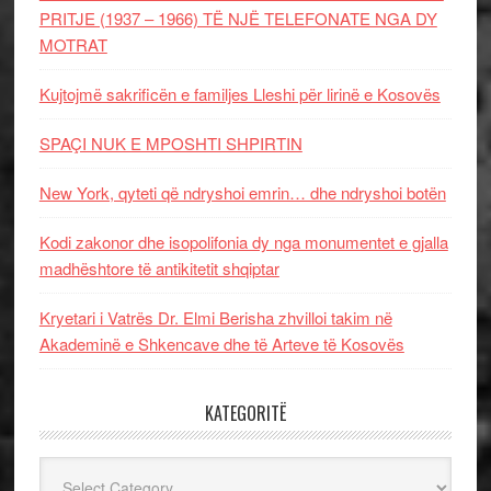
PRITJE (1937 – 1966) TË NJË TELEFONATE NGA DY
MOTRAT
Kujtojmë sakrificën e familjes Lleshi për lirinë e Kosovës
SPAÇI NUK E MPOSHTI SHPIRTIN
New York, qyteti që ndryshoi emrin… dhe ndryshoi botën
Kodi zakonor dhe isopolifonia dy nga monumentet e gjalla
madhështore të antikitetit shqiptar
Kryetari i Vatrës Dr. Elmi Berisha zhvilloi takim në
Akademinë e Shkencave dhe të Arteve të Kosovës
KATEGORITË
Kategoritë