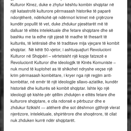
Kulturor Kinez, duke e zhytur kështu kombin shqiptar në
një katastrofë kulturore përmasash historike të paparë
ndonjëherë, ndërkohë që ndërmori krimet më çnjërzore
kundër popullit të vet, duke zhdukur pjesëtarët më të
dalluar të elitës intelektuale dhe fetare shqiptare dhe së
bashku me ta edhe një pjesë të madhe të thesarit të
kulturës, të letërsisë dhe të traditave mija vjeçare të kombit
shqiptar. Në këtë 50-vjetor, i ashtuquajturi Revolucioni
Kulturor në Shqipëri – vërtetsisht një kopje fatzezë e
Revolucionit Kulturor dhe ideologjik të Kinës Komuniste –
nuk mund të kuptohet as të shikohet ndryshe veçse një
krim përmasash kombëtare, i kryer nga një regjim anti-
kombëtar, në emër të një ideologjie sllavo-aziatike, kundër
historisë dhe kulturës së kombit shqiptar. Ishte kjo një
ideologji që kishte për qëllim zhdukjen e elitës fetare dhe
kulturore shqiptare, e cila ndonsë e përbuzur dhe e
zhdukur fizikisht — atëherë dhe sot dëshmon gjithnjë vlerat
njerëzore, intelektuale, shpirtërore dhe shoqërore, të cilat
nuk zhduken kurrë ndër shqiptarët.