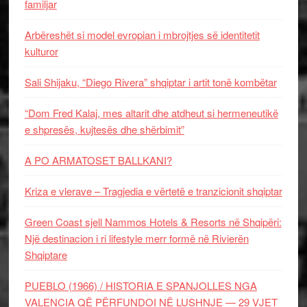
familjar
Arbëreshët si model evropian i mbrojtjes së identitetit
kulturor
Sali Shijaku, “Diego Rivera” shqiptar i artit tonë kombëtar
“Dom Fred Kalaj, mes altarit dhe atdheut si hermeneutikë
e shpresës, kujtesës dhe shërbimit”
A PO ARMATOSET BALLKANI?
Kriza e vlerave – Tragjedia e vërtetë e tranzicionit shqiptar
Green Coast sjell Nammos Hotels & Resorts në Shqipëri:
Një destinacion i ri lifestyle merr formë në Rivierën
Shqiptare
PUEBLO (1966) / HISTORIA E SPANJOLLES NGA
VALENCIA QË PËRFUNDOI NË LUSHNJE — 29 VJET