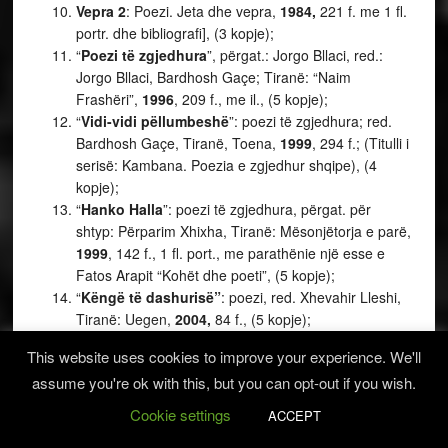
Vepra 2
: Poezi. Jeta dhe vepra,
1984,
221 f. me 1 fl.
portr. dhe bibliografi], (3 kopje);
“
Poezi të zgjedhura
”, përgat.: Jorgo Bllaci, red.:
Jorgo Bllaci, Bardhosh Gaçe; Tiranë: “Naim
Frashëri”,
1996
, 209 f., me il., (5 kopje);
“
Vidi-vidi pëllumbeshë
”: poezi të zgjedhura; red.
Bardhosh Gaçe, Tiranë, Toena,
1999
, 294 f.; (Titulli i
serisë: Kambana. Poezia e zgjedhur shqipe), (4
kopje);
“
Hanko Halla
”: poezi të zgjedhura, përgat. për
shtyp: Përparim Xhixha, Tiranë: Mësonjëtorja e parë,
1999
, 142 f., 1 fl. port., me parathënie një esse e
Fatos Arapit “Kohët dhe poeti”, (5 kopje);
“
Këngë të dashurisë”
: poezi, red. Xhevahir Lleshi,
Tiranë: Uegen,
2004,
84 f., (5 kopje);
“
Hanko Halla
”: poemë, red. Xhevahir Lleshi, Tiranë:
This website uses cookies to improve your experience. We'll
Uegen,
2004,
48 f., (5 kopje);
assume you're ok with this, but you can opt-out if you wish.
“
Hanko Halla
”: poemë, Tiranë: “Naim Frashëri”,
2006
, 94 f., (5 kopje);
Cookie settings
ACCEPT
“
Vepra e plotë poetike
”, përg.: Nasho Jorgaqi,