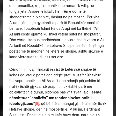
dhe romantike, rrojti romantik dhe romantik vdiq, “or
tungjatjeta! Amore felicita!”. Femrën e donte të
shëndetshme e plot hire, dashurinë pa moshë. Për xha
Aliun, njërin nga qytetarët e parë të Republikës sonë të
Letrave, i papërsëritshmi Fatos Arapi më ka thënë: “Ali
Asllani është gjurmë ku shkel vetëm suferina shqiptare”.
Dhe vërtet, korpus madhështor me vlera është vepra e Ali
Asllanit në Republikën e Letrave Shqipe, se është një nga
poetët më të mëdhenj të letërsisë shqipe, ashtu sikurse e
kanë vlerësuar studiuesit seriozë.
Qëndrimin ndaj rilindasit realist të Letërsisë shqipe të
kohës që jetoi e përcakton drejtë prof. Muzafer Xhaxhiu:
“… vepra poetike e Ali Asllanit (me ndonjë përjashtim të
rrallë) është gjykuar së prapthi, nuk është parë me
objektivitetin e duhur, sidomos pas vitit 1944, ajo
i është
nënshtruar “analizës” me tendenciozitet politik
ideologjizues”
[5]
, që bëri të shmangej gjithë ai emër fisnik
i letrave shqipe, deri në mospërfillje. Miku im, Ferdinant
Sulaj, nip i Poetit, duke pirë kafe buzë detit, para nja 15