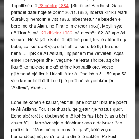
Topalltisë më
28 nëntor
1884
. [Studiuesi Bardhosh Gaçe
paraqet datëlindje të poetit 20.11.1882, ndërsa kritiku Mark
Gurakuqi nëntorin e vitit 1883, mbështetur në bisedën e
bërë me xha Aliun, në Tiranë, më tetor 1960]. Mbylli sytë
në Tiranë, më
20 dhjetor
1966
, në moshën 82, 83 apo 84
vjeçare. Në Vajzë e kaloi fëmijërinë poeti, tek të afërmit nga
baba, se, kur qe 6 vjeç e la i ati, e, kur u bë 9, i iku dhe
nëna …Tipik qe Ali Asllani, i ngjashëm me vetveten. Aqsa
emër i përveçëm dhe i veçantë në letrat shqipe, aq dhe
figurë komplekse me qëndrime kontradiktore. Veçse
gjithmonë një fisnik i klasit të lartë. Dhe ishte 51, 52 apo 53
vjeç kur botoi libërthin e tij të parë në shtypshkronjën
“Atdheu”, Vlorë …
Edhe në kohën e kaluar, tek-tuk, janë botuar libra me poezi
të Ali Asllanit. Por, si të thuash, qe gjetur një “status quo”.
Edhe sipërorët e ububushëm të kohës “as i bënë, as u bëri
zhurmë”
[1]
. Marrëveshje e dëshiruar apo e detyruar Poet –
parti shtet: “Mos më nga, mos të ngas!”, këtë veç e
hamendësojmë, se s’mund ta dimë të saktën. Po kush