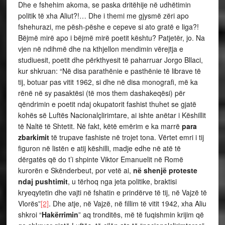
Dhe e fshehim akoma, se paska dritëhije në udhëtimin
politik të xha Aliut?!… Dhe i themi me gjysmë zëri apo
fshehurazi, me pësh-pëshe e cepeve si ato gratë e liga?!
Bëjmë mirë apo i bëjmë mirë poetit kështu? Patjetër, jo. Na
vjen në ndihmë dhe na kthjellon mendimin vërejtja e
studiuesit, poetit dhe përkthyesit të paharruar Jorgo Bllaci,
kur shkruan: “Në disa parathënie e pasthënie të librave të
tij, botuar pas vitit 1962, si dhe në disa monografi, më ka
rënë në sy pasaktësi (të mos them dashakeqësi) për
qëndrimin e poetit ndaj okupatorit fashist thuhet se gjatë
kohës së Luftës Nacionalçlirimtare, ai ishte anëtar i Këshillit
të Naltë të Shtetit. Në fakt, këtë emërim e ka marrë
para
zbarkimit
të trupave fashiste në trojet tona. Vërtet emri i tij
figuron në listën e atij këshilli, madje edhe në atë të
dërgatës që do t’i shpinte Viktor Emanuelit në Romë
kurorën e Skënderbeut, por vetë ai,
në shenjë proteste
ndaj pushtimit
, u tërhoq nga jeta politike, braktisi
kryeqytetin dhe vajti në fshatin e prindërve të tij, në Vajzë të
Vlorës”
[2]
. Dhe atje, në Vajzë, në fillim të vitit 1942, xha Aliu
shkroi “
Hakërrimin
” aq tronditës, më të fuqishmin krijim që