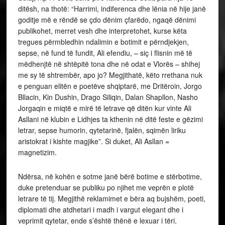
ditësh, na thotë: “Harrimi, indiferenca dhe lënia në hije janë
goditje më e rëndë se çdo dënim çfarëdo, ngaqë dënimi
publikohet, merret vesh dhe interpretohet, kurse këta
tregues përmbledhin ndalimin e botimit e përndjekjen,
sepse, në fund të fundit, Ali efendiu, – siç i flisnin më të
mëdhenjtë në shtëpitë tona dhe në odat e Vlorës – shihej
me sy të shtrembër, apo jo? Megjithatë, këto rrethana nuk
e penguan elitën e poetëve shqiptarë, me Dritëroin, Jorgo
Bllacin, Kin Dushin, Drago Siliqin, Dalan Shapllon, Nasho
Jorgaqin e miqtë e mirë të letrave që ditën kur vinte Ali
Asllani në klubin e Lidhjes ta kthenin në ditë feste e gëzimi
letrar, sepse humorin, qytetarinë, fjalën, sqimën liriku
aristokrat i kishte magjike”. Si duket, Ali Asllan =
magnetizim.
Ndërsa, në kohën e sotme janë bërë botime e stërbotime,
duke pretenduar se publiku po njihet me veprën e plotë
letrare të tij. Megjithë reklamimet e bëra aq bujshëm, poeti,
diplomati dhe atdhetari i madh i vargut elegant dhe i
veprimit qytetar, ende s’është thënë e lexuar i tëri.