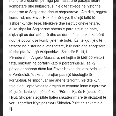
mund të cilësohet, për nga përmasat dhe pasojat fetare,
kombëtare dhe kulturore, si një ditë fatkeqe në historinë
moderne të Shqipërisë dhe të shqiptarëve. Atë ditë, regjimi
komunist, me Enver Hoxhën në krye, filloi një luftë të
ashpër kundër fesë, klerikëve dhe institucioneve fetare,
duke shpallur Shqipërinë shtetin e parë ateist në botë,
diçka që as deri atëherë dhe as deri më sot nuk e ka bërë
ndonjë popull ose komb tjetër në botë. Është kjo një ditë
fatzezë në historinë e jetës fetare, kulturore dhe shoqërore
të shqiptarëve, që Arkipeshkvi i Shkodër-Pultit, i
Përndershmi Angelo Massafra, në kujtim të këtij 50-vjetori
fatzi, shkruan në portalin katolik peregrinus.al, se ky
përvjetor shënon ditën kur Enver Hoxha deklaroi “vdekjen”
e Perëndisë, “duke u mbrojtur pas një ideologjie të
korruptuar, të imponuar me anë të terrorit”, një ditë kur,
“një njeri i jepte vetes të drejtën të cenonte lirinë e njerëzve
të tjerë. Ishte kjo një ditë kur, “Përball Fjalës Krijuese të
Hyut, Shqipëria zgjidhte fjalën shkatërrimtare të diktatorit të
vet”, shprehet Kryeipeshkvi i Shkodër-Pultit në shkrimin e
tij.