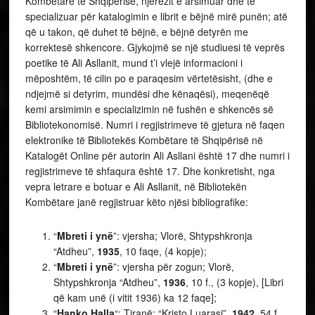
Kombëtare të Shqipërisë, njerëzit e arsimuar dhe të
specializuar për katalogimin e librit e bëjnë mirë punën; atë
që u takon, që duhet të bëjnë, e bëjnë detyrën me
korrektesë shkencore. Gjykojmë se një studiuesi të veprës
poetike të Ali Asllanit, mund t’i vlejë informacioni i
mëposhtëm, të cilin po e paraqesim vërtetësisht, (dhe e
ndjejmë si detyrim, mundësi dhe kënaqësi), meqenëqë
kemi arsimimin e specializimin në fushën e shkencës së
Bibliotekonomisë. Numri i regjistrimeve të gjetura në faqen
elektronike të Bibliotekës Kombëtare të Shqipërisë në
Katalogët Online për autorin Ali Asllani është 17 dhe numri i
regjistrimeve të shfaqura është 17. Dhe konkretisht, nga
vepra letrare e botuar e Ali Asllanit, në Bibliotekën
Kombëtare janë regjistruar këto njësi bibliografike:
“
Mbreti i ynë
”: vjersha; Vlorë, Shtypshkronja
“Atdheu”,
1935
, 10 faqe, (4 kopje);
“
Mbreti i ynë
”: vjersha për zogun; Vlorë,
Shtypshkronja “Atdheu”,
1936
, 10 f., (3 kopje), [Libri
që kam unë (i vitit 1936) ka 12 faqe];
“
Hanko Halla
“: Tiranë; “Kristo Luarasi”,
1942
, 54 f.,