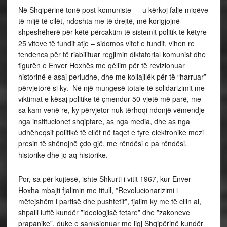
Në Shqipërinë tonë post-komuniste — u kërkoj falje miqëve
të mijë të cilët, ndoshta me të drejtë, më korigjojnë
shpeshëherë për këtë përcaktim të sistemit politik të këtyre
25 viteve të fundit atje – sidomos vitet e fundit, vihen re
tendenca për të riabilituar regjimin diktatorial komunist dhe
figurën e Enver Hoxhës me qëllim për të revizionuar
historinë e asaj periudhe, dhe me kollajllëk për të “harruar”
përvjetorë si ky. Në një mungesë totale të solidarizimit me
viktimat e kësaj politike të çmendur 50-vjetë më parë, me
sa kam venë re, ky përvjetor nuk tërhoqi ndonjë vëmendje
nga institucionet shqiptare, as nga media, dhe as nga
udhëheqsit politikë të cilët në faqet e tyre elektronike mezi
presin të shënojnë çdo gjë, me rëndësi e pa rëndësi,
historike dhe jo aq historike.
Por, sa për kujtesë, ishte Shkurti i vitit 1967, kur Enver
Hoxha mbajti fjalimin me titull, ”Revolucionarizimi i
mëtejshëm i partisë dhe pushtetit”, fjalim ky me të cilin ai,
shpalli luftë kundër ”ideologjisë fetare” dhe ”zakoneve
prapanike”, duke e sanksionuar me ligj Shqipërinë kundër