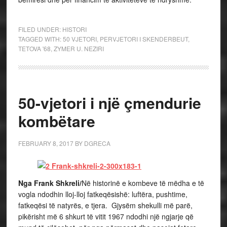
FILED UNDER:
HISTORI
TAGGED WITH:
50 VJETORI
,
PERVJETORI I SKENDERBEUT
,
TETOVA '68
,
ZYMER U. NEZIRI
50-vjetori i një çmendurie
kombëtare
FEBRUARY 8, 2017
BY
DGRECA
Nga Frank Shkreli/
Në historinë e kombeve të mëdha e të
vogla ndodhin lloj-lloj fatkeqësishë: luftëra, pushtime,
fatkeqësi të natyrës, e tjera. Gjysëm shekulli më parë,
pikërisht më 6 shkurt të vitit 1967 ndodhi një ngjarje që