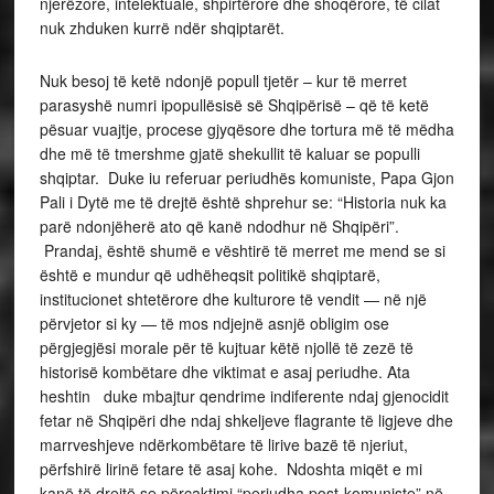
njerëzore, intelektuale, shpirtërore dhe shoqërore, të cilat
nuk zhduken kurrë ndër shqiptarët.
Nuk besoj të ketë ndonjë popull tjetër – kur të merret
parasyshë numri ipopullësisë së Shqipërisë – që të ketë
pësuar vuajtje, procese gjyqësore dhe tortura më të mëdha
dhe më të tmershme gjatë shekullit të kaluar se populli
shqiptar. Duke iu referuar periudhës komuniste, Papa Gjon
Pali i Dytë me të drejtë është shprehur se: “Historia nuk ka
parë ndonjëherë ato që kanë ndodhur në Shqipëri”.
Prandaj, është shumë e vështirë të merret me mend se si
është e mundur që udhëheqsit politikë shqiptarë,
institucionet shtetërore dhe kulturore të vendit — në një
përvjetor si ky — të mos ndjejnë asnjë obligim ose
përgjegjësi morale për të kujtuar këtë njollë të zezë të
historisë kombëtare dhe viktimat e asaj periudhe. Ata
heshtin duke mbajtur qendrime indiferente ndaj gjenocidit
fetar në Shqipëri dhe ndaj shkeljeve flagrante të ligjeve dhe
marrveshjeve ndërkombëtare të lirive bazë të njeriut,
përfshirë lirinë fetare të asaj kohe. Ndoshta miqët e mi
kanë të drejtë se përcaktimi “periudha post-komuniste” në