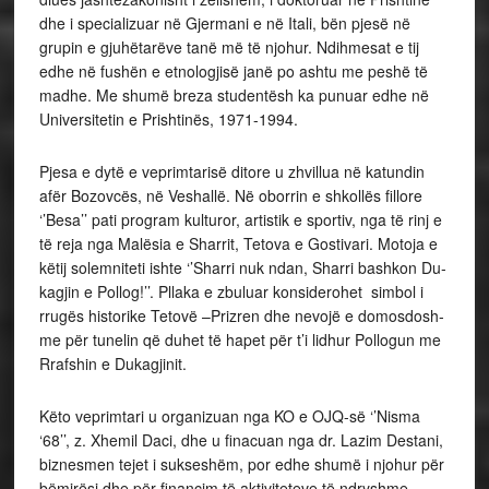
dhe i spe­cializuar në Gjermani e në Itali, bën pjesë në
grupin e gju­hëtarëve tanë më të njohur. Ndihmesat e tij
edhe në fushën e etnologjisë janë po ashtu me pe­shë të
madhe. Me shumë breza studentësh ka punuar edhe në
Universitetin e Prishtinës, 1971-1994.
Pjesa e dytë e veprimtarisë ditore u zhvillua në katundin
afër Bozovcës, në Veshallë. Në oborrin e shko­llës fillore
‘’Besa’’ pati program kulturor, artistik e sportiv, nga të rinj e
të reja nga Malësia e Sharrit, Tetova e Go­­stivari. Motoja e
këtij solemniteti ishte ‘’Sharri nuk ndan, Sharri bashkon Du­
kagjin e Po­ll­og!’’. Pllaka e zbuluar konsiderohet simbol i
rrugës historike Tetovë –Prizren dhe nevojë e domosdo­sh­
me për tunelin që duhet të hapet për t’i lidhur Pollogun me
Rrafshin e Du­ka­gjinit.
Këto veprimtari u organizuan nga KO e OJQ-së ‘’Nisma
‘68’’, z. Xhemil Daci, dhe u finacuan nga dr. Lazim Destani,
biznesmen tejet i sukseshëm, por edhe shumë i njohur për
bëmirësi dhe për financim të aktiviteteve të ndryshme.