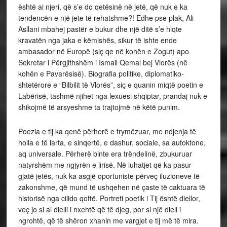
është ai njeri, që s’e do qetësinë në jetë, që nuk e ka
tendencën e një jete të rehatshme?! Edhe pse plak, Ali
Asllani mbahej pastër e bukur dhe një ditë s’e hiqte
kravatën nga jaka e këmishës, sikur të ishte ende
ambasador në Europë (siç qe në kohën e Zogut) apo
Sekretar i Përgjithshëm i Ismail Qemal bej Vlorës (në
kohën e Pavarësisë). Biografia politike, diplomatiko-
shtetërore e “Bilbilit të Vlorës”, siç e quanin miqtë poetin e
Labërisë, tashmë njihet nga lexuesi shqiptar, prandaj nuk e
shikojmë të arsyeshme ta trajtojmë në këtë punim.
Poezia e tij ka qenë përherë e frymëzuar, me ndjenja të
holla e të larta, e sinqertë, e dashur, sociale, sa autoktone,
aq universale. Përherë binte era trëndelinë, zbukuruar
natyrshëm me ngjyrën e lirisë. Në luhatjet që ka pasur
gjatë jetës, nuk ka asgjë oportuniste përveç iluzioneve të
zakonshme, që mund të ushqehen në çaste të caktuara të
historisë nga cilido qoftë. Portreti poetik i Tij është diellor,
veç jo si ai dielli i nxehtë që të djeg, por si një diell i
ngrohtë, që të shëron xhanin me vargjet e tij më të mira.