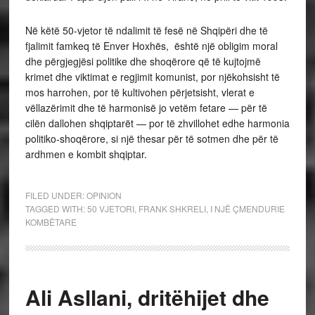
Në këtë 50-vjetor të ndalimit të fesë në Shqipëri dhe të
fjalimit famkeq të Enver Hoxhës, është një obligim moral
dhe përgjegjësi politike dhe shoqërore që të kujtojmë
krimet dhe viktimat e regjimit komunist, por njëkohsisht të
mos harrohen, por të kultivohen përjetsisht, vlerat e
vëllazërimit dhe të harmonisë jo vetëm fetare — për të
cilën dallohen shqiptarët — por të zhvillohet edhe harmonia
politiko-shoqërore, si një thesar për të sotmen dhe për të
ardhmen e kombit shqiptar.
FILED UNDER:
OPINION
TAGGED WITH:
50 VJETORI
,
FRANK SHKRELI
,
I NJË ÇMENDURIE
KOMBËTARE
Ali Asllani, dritëhijet dhe