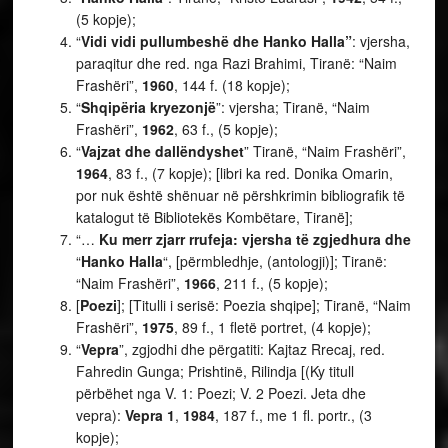
(5 kopje);
“
Vidi vidi pullumbeshë dhe Hanko Halla”
: vjersha,
paraqitur dhe red. nga Razi Brahimi, Tiranë: “Naim
Frashëri”,
1960
, 144 f. (18 kopje);
“
Shqipëria kryezonjë
”: vjersha; Tiranë, “Naim
Frashëri”,
1962
, 63 f., (5 kopje);
“
Vajzat dhe dallëndyshet
” Tiranë, “Naim Frashëri”,
1964
, 83 f., (7 kopje); [libri ka red. Donika Omarin,
por nuk është shënuar në përshkrimin bibliografik të
katalogut të Bibliotekës Kombëtare, Tiranë];
“…
Ku merr zjarr rrufeja: vjersha të zgjedhura dhe
“
Hanko Halla
“, [përmbledhje, (antologji)]; Tiranë:
“Naim Frashëri”,
1966
, 211 f., (5 kopje);
[
Poezi
]; [Titulli i serisë: Poezia shqipe]; Tiranë, “Naim
Frashëri”,
1975
, 89 f., 1 fletë portret, (4 kopje);
“
Vepra
”, zgjodhi dhe përgatiti: Kajtaz Rrecaj, red.
Fahredin Gunga; Prishtinë, Rilindja [(Ky titull
përbëhet nga V. 1: Poezi; V. 2 Poezi. Jeta dhe
vepra):
Vepra 1
,
1984
, 187 f., me 1 fl. portr., (3
kopje);