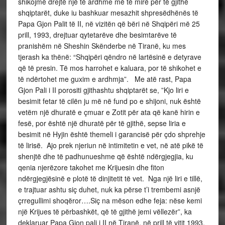
shikojmë drejtë një të ardhme më të mirë për të gjithë
shqiptarët, duke iu bashkuar mesazhit shpresëdhënës të
Papa Gjon Palit të II, në vizitën që bëri në Shqipëri më 25
prill, 1993, drejtuar qytetarëve dhe besimtarëve të
pranishëm në Sheshin Skënderbe në Tiranë, ku mes
tjerash ka thënë: “Shqipëri qëndro në lartësinë e detyrave
që të presin. Të mos harrohet e kaluara, por të shikohet e
të ndërtohet me guxim e ardhmja”. Me atë rast, Papa
Gjon Pali i II porositi gjithashtu shqiptarët se, ”Kjo liri e
besimit fetar të cilën ju më në fund po e shijoni, nuk është
vetëm një dhuratë e çmuar e Zotit për ata që kanë hirin e
fesë, por është një dhuratë për të gjithë, sepse liria e
besimit në Hyjin është themeli i garancisë për çdo shprehje
të lirisë. Ajo prek njeriun në intimitetin e vet, në atë pikë të
shenjtë dhe të padhunueshme që është ndërgjegjia, ku
qenia njerëzore takohet me Krijuesin dhe fiton
ndërgjegjësinë e plotë të dinjitetit të vet. Nga një liri e tillë,
e trajtuar ashtu siç duhet, nuk ka përse t’i trembemi asnjë
çrregullimi shoqëror….Siç na mëson edhe feja: nëse kemi
një Krijues të përbashkët, që të gjithë jemi vëllezër”, ka
deklaruar Papa Gjon pali i II në Tiranë, në prill të vitit 1993.