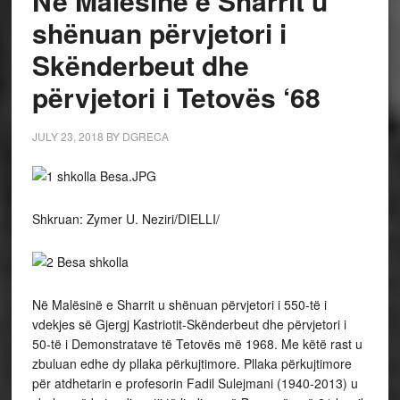
Në Malësinë e Sharrit u
shënuan përvjetori i
Skënderbeut dhe
përvjetori i Tetovës ‘68
JULY 23, 2018
BY
DGRECA
Shkruan: Zymer U. Neziri/DIELLI/
Në Malësinë e Sharrit u shënuan përvjetori i 550-të i
vdekjes së Gjergj Kastriotit-Skënderbeut dhe për­v­jetori i
50-të i Demonstratave të Tetovës më 1968. Me këtë rast u
zbuluan edhe dy pllaka përkujtimore. Pllaka përkujtimore
për atdhetarin e profesorin Fadil Sulejmani (1940-2013) u