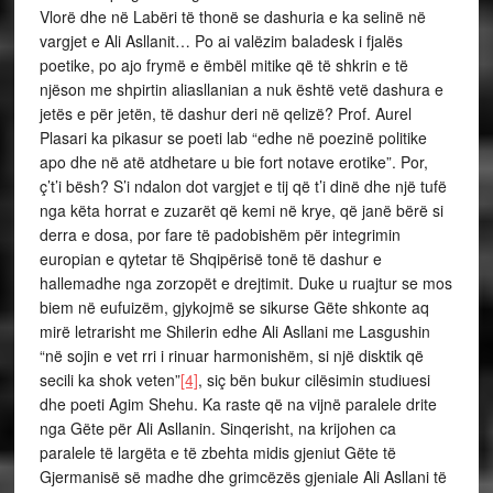
Vlorë dhe në Labëri të thonë se dashuria e ka selinë në
vargjet e Ali Asllanit… Po ai valëzim baladesk i fjalës
poetike, po ajo frymë e ëmbël mitike që të shkrin e të
njëson me shpirtin aliasllanian a nuk është vetë dashura e
jetës e për jetën, të dashur deri në qelizë? Prof. Aurel
Plasari ka pikasur se poeti lab “edhe në poezinë politike
apo dhe në atë atdhetare u bie fort notave erotike”. Por,
ç’t’i bësh? S’i ndalon dot vargjet e tij që t’i dinë dhe një tufë
nga këta horrat e zuzarët që kemi në krye, që janë bërë si
derra e dosa, por fare të padobishëm për integrimin
europian e qytetar të Shqipërisë tonë të dashur e
hallemadhe nga zorzopët e drejtimit. Duke u ruajtur se mos
biem në eufuizëm, gjykojmë se sikurse Gëte shkonte aq
mirë letrarisht me Shilerin edhe Ali Asllani me Lasgushin
“në sojin e vet rri i rinuar harmonishëm, si një disktik që
secili ka shok veten”
[4]
, siç bën bukur cilësimin studiuesi
dhe poeti Agim Shehu. Ka raste që na vijnë paralele drite
nga Gëte për Ali Asllanin. Sinqerisht, na krijohen ca
paralele të largëta e të zbehta midis gjeniut Gëte të
Gjermanisë së madhe dhe grimcëzës gjeniale Ali Asllani të