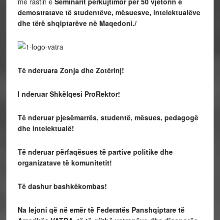
me rastin e
Seminarit përkujtimor për 50 vjetorin e
demostratave të studentëve, mësuesve, intelektualëve
dhe tërë shqiptarëve në Maqedoni./
Të nderuara Zonja dhe Zotërinj!
I nderuar Shkëlqesi ProRektor!
Të nderuar pjesëmarrës, studentë, mësues, pedagogë
dhe intelektualë!
Të nderuar përfaqësues të partive politike dhe
organizatave të komunitetit!
Të dashur bashkëkombas!
Na lejoni që në emër të Federatës Panshqiptare të