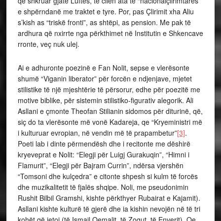
qe shkruar gjatë Luftës, të cilën ata të “nacionalçlirimtares”
e shpërndanë me traktet e tyre. Por, pas Çlirimit xha Aliu
s’kish as “triskë fronti”, as shtëpi, as pension. Me pak të
ardhura që nxirrte nga përkthimet në Institutin e Shkencave
rronte, veç nuk ulej.
Ai e adhuronte poezinë e Fan Nolit, sepse e vlerësonte
shumë “Viganin liberator” për forcën e ndjenjave, mjetet
stilistike të një mjeshtërie të përsorur, edhe për poezitë me
motive biblike, për sistemin stilistiko-figurativ alegorik. Ali
Asllani e çmonte Theofan Stilianin sidomos për diturinë, që,
siç do ta vlerësonte më vonë Kadareja, qe “Kryeministri më
i kulturuar evropian, në vendin më të prapambetur”
[3]
.
Poeti lab i dinte përmendësh dhe i recitonte me dëshirë
kryeveprat e Nolit: “Elegji për Luigj Gurakuqin”, “Himni i
Flamurit”, “Elegji për Bajram Currin”, ndërsa vjershën
“Tomsoni dhe kulçedra” e citonte shpesh si kulm të forcës
dhe muzikalitetit të fjalës shqipe. Noli, me pseudonimin
Rushit Bilbil Gramshi, kishte përkthyer Rubairat e Kajamit).
Asllani kishte kulturë të gjerë dhe ia kishin nevojën në të tri
kohët që jetoi (të Ismail Qemalit, të Zogut, të Enverit). Qe