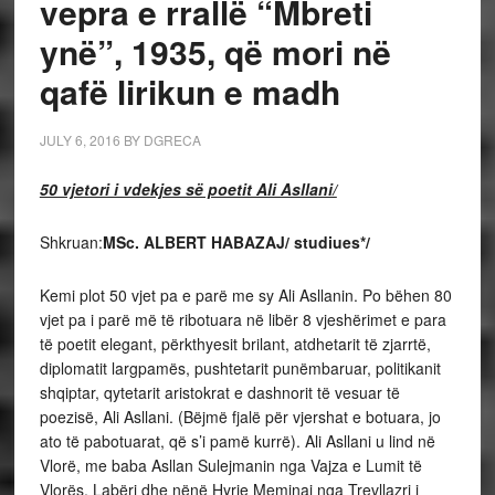
vepra e rrallë “Mbreti
ynë”, 1935, që mori në
qafë lirikun e madh
JULY 6, 2016
BY
DGRECA
50 vjetori i vdekjes së poetit Ali Asllani/
Shkruan:
MSc.
ALBERT HABAZAJ/ studiues*/
Kemi plot 50 vjet pa e parë me sy Ali Asllanin. Po bëhen 80
vjet pa i parë më të ribotuara në libër 8 vjeshërimet e para
të poetit elegant, përkthyesit brilant, atdhetarit të zjarrtë,
diplomatit largpamës, pushtetarit punëmbaruar, politikanit
shqiptar, qytetarit aristokrat e dashnorit të vesuar të
poezisë, Ali Asllani. (Bëjmë fjalë për vjershat e botuara, jo
ato të pabotuarat, që s’i pamë kurrë). Ali Asllani u lind në
Vlorë, me baba Asllan Sulejmanin nga Vajza e Lumit të
Vlorës, Labëri dhe nënë Hyrie Meminaj nga Trevllazri i