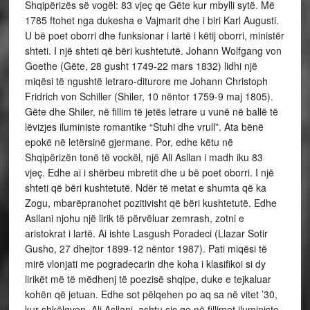
Shqipërizës së vogël: 83 vjeç qe Gëte kur mbylli sytë. Më
1785 ftohet nga dukesha e Vajmarit dhe i biri Karl Augusti.
U bë poet oborri dhe funksionar i lartë i këtij oborri, ministër
shteti. I një shteti që bëri kushtetutë. Johann Wolfgang von
Goethe (Gëte, 28 gusht 1749-22 mars 1832) lidhi një
miqësi të ngushtë letraro-diturore me Johann Christoph
Fridrich von Schiller (Shiler, 10 nëntor 1759-9 maj 1805).
Gëte dhe Shiler, në fillim të jetës letrare u vunë në ballë të
lëvizjes iluministe romantike “Stuhi dhe vrull”. Ata bënë
epokë në letërsinë gjermane. Por, edhe këtu në
Shqipërizën tonë të vockël, një Ali Asllan i madh iku 83
vjeç. Edhe ai i shërbeu mbretit dhe u bë poet oborri. I një
shteti që bëri kushtetutë. Ndër të metat e shumta që ka
Zogu, mbarëpranohet pozitivisht që bëri kushtetutë. Edhe
Asllani njohu një lirik të përvëluar zemrash, zotni e
aristokrat i lartë. Ai ishte Lasgush Poradeci (Llazar Sotir
Gusho, 27 dhejtor 1899-12 nëntor 1987). Pati miqësi të
mirë vlonjati me pogradecarin dhe koha i klasifikoi si dy
lirikët më të mëdhenj të poezisë shqipe, duke e tejkaluar
kohën që jetuan. Edhe sot pëlqehen po aq sa në vitet ’30,
kur shkëlqyen. Ali Asllani, ashtu siç qe në fillimet iluministe