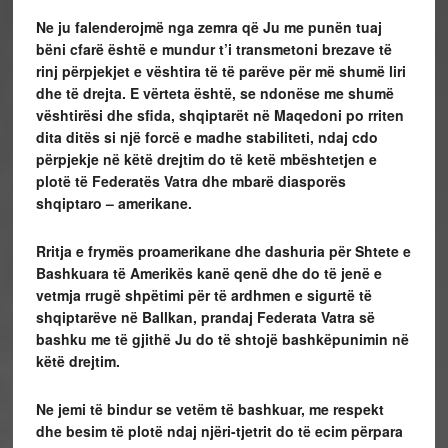
Ne ju falenderojmë nga zemra që Ju me punën tuaj
bëni cfarë është e mundur t’i transmetoni brezave të
rinj përpjekjet e vështira të të parëve për më shumë liri
dhe të drejta. E vërteta është, se ndonëse me shumë
vështirësi dhe sfida, shqiptarët në Maqedoni po rriten
dita ditës si një forcë e madhe stabiliteti, ndaj cdo
përpjekje në këtë drejtim do të ketë mbështetjen e
plotë të Federatës Vatra dhe mbarë diasporës
shqiptaro – amerikane.
Rritja e frymës proamerikane dhe dashuria për Shtete e
Bashkuara të Amerikës kanë qenë dhe do të jenë e
vetmja rrugë shpëtimi për të ardhmen e sigurtë të
shqiptarëve në Ballkan, prandaj Federata Vatra së
bashku me të gjithë Ju do të shtojë bashkëpunimin në
këtë drejtim.
Ne jemi të bindur se vetëm të bashkuar, me respekt
dhe besim të plotë ndaj njëri-tjetrit do të ecim përpara