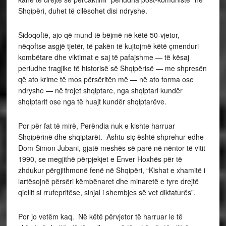
Shqipëri, duhet të cilësohet disi ndryshe.
Sidoqoftë, ajo që mund të bëjmë në këtë 50-vjetor,
nëqoftse asgjë tjetër, të pakën të kujtojmë këtë çmenduri
kombëtare dhe viktimat e saj të pafajshme — të kësaj
periudhe tragjike të historisë së Shqipërisë — me shpresën
që ato krime të mos përsëritën më — në ato forma ose
ndryshe — në trojet shqiptare, nga shqiptari kundër
shqiptarit ose nga të huajt kundër shqiptarëve.
Por për fat të mirë, Perëndia nuk e kishte harruar
Shqipërinë dhe shqiptarët. Ashtu siç është shprehur edhe
Dom Simon Jubani, gjatë meshës së parë në nëntor të vitit
1990, se megjithë përpjekjet e Enver Hoxhës për të
zhdukur përgjithmonë fenë në Shqipëri, “Kishat e xhamitë i
lartësojnë përsëri këmbënaret dhe minaretë e tyre drejtë
qiellit si rrufepritëse, sinjal i shembjes së vet diktaturës”.
Por jo vetëm kaq. Në këtë përvjetor të harruar le të