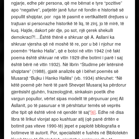
ngjarje, edhe për persona, që me bëmat e tyre “pozitive”
apo “negative”, patjetër janë futur në fondin e historisë së
popullit shqiptar, por nga të pasmit e vertikalitetit drejtues u
trajtuan si personazhe historikë të liq, të zinj, jo të mirë, të
kuq. Hajde, dakort për dje, po sot, një çerek shekulli
demokraci?!…Është thënë e shkruar që A. Asllani ka
shkruar vjersha që në moshë të re, por u bë i njohur me
poemën “Hanko Halla”, që e botoi në vitin 1942 (në fakt
poema është shkruar në vitin 1929 dhe botimi i parë i saj
është bërë në vitin 1932). Në librin “Studime për letërsinë
shqiptare” (1988), gjatë analizës që i bëhet poemës së
Musarajt “Bujku i Hanko Hallës” (vb. 1934) shkruhet: “Në
këtë poemë për herë të parë Shevqet Musaraj ka përdorur
gjerësisht gjuhën, frazeologjinë, sinkaksin poetik dhe
vargun popullor, vërtet sipas modelit të përpunuar prej Ali
Asllanit, po të pasuruar e të përshtatur temës së veprës
dhe tipit që është vënë në qendër të saj”
[6]
. Edhe në disa
libra të lirikut vlonjat apo kushtuar atij (që panë dritën e
botimit pas viteve 1990-të) jepet e paplotë bibliografia e
botimeve të autorit. Por, specialistët e fushës në Bibliotekën