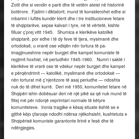
Zotit dhe si vendin e parë dhe të vetëm ateist në historinë
botërore. Fjalimi i diktatorit, mund të konsiderohet edhe si
mbarimi i luftës kundër klerit dhe i tre institucioneve fetare
të shqiptarëve, sepse kalvari i tyre, në të vërtetë, kishte
filluar ç’prej vitit 1945. Shumica e klerikëve katolikë
shqiptarë, por edhe i të dy feve të tjera, mysimanë dhe
ortodoksë, u vranë ose vdiqën nën tortura të pa-
imagjinueshme nepër burgjet dhe kampet komuniste të
regjimit hoxhist, në periudhën 1945-1960. Numri i saktë i
klerikëve të vrarë ose të vdekur nepër burgjet dhe kampet
e përqëndrimit — katolikë, myslimanë dhe ortodoksë —
nën torturat më ç’njerëzore të asaj periudhe — ndoshta
nuk do të dihet kurrë. Deri më 1950, komunitetet fetare në
Shqipëri ishin dobësuar deri në një pikë sa që nuk mund të
flitej më për ndonjë veprimtari normale të këtyre
komuniteteve. Ironia tragjike e kësaj situate është se e
gjithë këjo çfarosje ndodhi ndërsa njëkohsisht, kushtetuta e
Shqipërisë komuniste garantonte lirinë e fesë dhe të
ndërgjegjes.