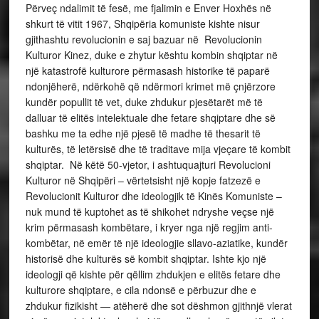
Përveç ndalimit të fesë, me fjalimin e Enver Hoxhës në
shkurt të vitit 1967, Shqipëria komuniste kishte nisur
gjithashtu revolucionin e saj bazuar në Revolucionin
Kulturor Kinez, duke e zhytur kështu kombin shqiptar në
një katastrofë kulturore përmasash historike të paparë
ndonjëherë, ndërkohë që ndërmori krimet më çnjërzore
kundër popullit të vet, duke zhdukur pjesëtarët më të
dalluar të elitës intelektuale dhe fetare shqiptare dhe së
bashku me ta edhe një pjesë të madhe të thesarit të
kulturës, të letërsisë dhe të traditave mija vjeçare të kombit
shqiptar. Në këtë 50-vjetor, i ashtuquajturi Revolucioni
Kulturor në Shqipëri – vërtetsisht një kopje fatzezë e
Revolucionit Kulturor dhe ideologjik të Kinës Komuniste –
nuk mund të kuptohet as të shikohet ndryshe veçse një
krim përmasash kombëtare, i kryer nga një regjim anti-
kombëtar, në emër të një ideologjie sllavo-aziatike, kundër
historisë dhe kulturës së kombit shqiptar. Ishte kjo një
ideologji që kishte për qëllim zhdukjen e elitës fetare dhe
kulturore shqiptare, e cila ndonsë e përbuzur dhe e
zhdukur fizikisht — atëherë dhe sot dëshmon gjithnjë vlerat