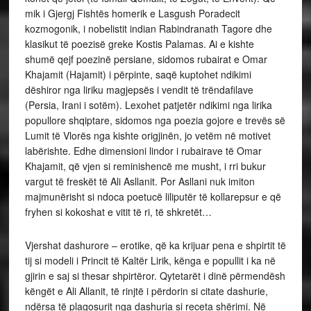
mik i Gjergj Fishtës homerik e Lasgush Poradecit
kozmogonik, i nobelistit indian Rabindranath Tagore dhe
klasikut të poezisë greke Kostis Palamas. Ai e kishte
shumë qejf poezinë persiane, sidomos rubairat e Omar
Khajamit (Hajamit) i përpinte, saqë kuptohet ndikimi
dëshiror nga liriku magjepsës i vendit të trëndafilave
(Persia, Irani i sotëm). Lexohet patjetër ndikimi nga lirika
popullore shqiptare, sidomos nga poezia gojore e trevës së
Lumit të Vlorës nga kishte origjinën, jo vetëm në motivet
labërishte. Edhe dimensioni lindor i rubairave të Omar
Khajamit, që vjen si reminishencë me musht, i rri bukur
vargut të freskët të Ali Asllanit. Por Asllani nuk imiton
majmunërisht si ndoca poetucë liliputër të kollarepsur e që
fryhen si kokoshat e vitit të ri, të shkretët…
Vjershat dashurore – erotike, që ka krijuar pena e shpirtit të
tij si modeli i Princit të Kaltër Lirik, kënga e popullit i ka në
gjirin e saj si thesar shpirtëror. Qytetarët i dinë përmendësh
këngët e Ali Allanit, të rinjtë i përdorin si citate dashurie,
ndërsa të plagosurit nga dashuria si receta shërimi. Në