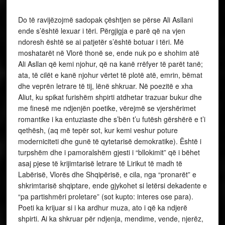
Do të ravijëzojmë sadopak çështjen se përse Ali Asllani
ende s’është lexuar i tëri. Përgjigja e parë që na vjen
ndoresh është se ai patjetër s’është botuar i tëri. Më
moshatarët në Vlorë thonë se, ende nuk po e shohim atë
Ali Asllan që kemi njohur, që na kanë rrëfyer të parët tanë;
ata, të cilët e kanë njohur vërtet të plotë atë, emrin, bëmat
dhe veprën letrare të tij, lënë shkruar. Në poezitë e xha
Aliut, ku spikat furishëm shpirti atdhetar trazuar bukur dhe
me finesë me ndjenjën poetike, vërejmë se vjershërimet
romantike i ka entuziaste dhe s’bën t’u futësh gërshërë e t’i
qethësh, (aq më tepër sot, kur kemi veshur poture
moderniciteti dhe gunë të qytetarisë demokratike). Është i
turpshëm dhe i pamoralshëm gjesti i “bllokimit” që i bëhet
asaj pjese të krijimtarisë letrare të Lirikut të madh të
Labërisë, Vlorës dhe Shqipërisë, e cila, nga “pronarët” e
shkrimtarisë shqiptare, ende gjykohet si letërsi dekadente e
“pa partishmëri proletare” (sot kupto: interes ose para).
Poeti ka krijuar si i ka ardhur muza, ato i që ka ndjerë
shpirti. Ai ka shkruar për ndjenja, mendime, vende, njerëz,