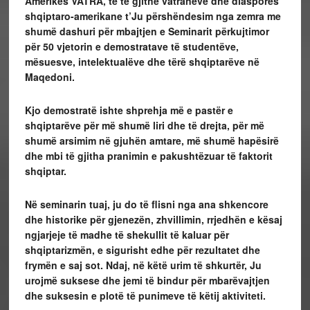
Amerikës VATRA, të të gjithë vatranëve dhe diasporës
shqiptaro-amerikane t’Ju përshëndesim nga zemra me
shumë dashuri për mbajtjen e Seminarit përkujtimor
për 50 vjetorin e demostratave të studentëve,
mësuesve, intelektualëve dhe tërë shqiptarëve në
Maqedoni.
Kjo demostratë ishte shprehja më e pastër e
shqiptarëve për më shumë liri dhe të drejta, për më
shumë arsimim në gjuhën amtare, më shumë hapësirë
dhe mbi të gjitha pranimin e pakushtëzuar të faktorit
shqiptar.
Në seminarin tuaj, ju do të flisni nga ana shkencore
dhe historike për gjenezën, zhvillimin, rrjedhën e kësaj
ngjarjeje të madhe të shekullit të kaluar për
shqiptarizmën, e sigurisht edhe për rezultatet dhe
frymën e saj sot. Ndaj, në këtë urim të shkurtër, Ju
urojmë suksese dhe jemi të bindur për mbarëvajtjen
dhe suksesin e plotë të punimeve të këtij aktiviteti.