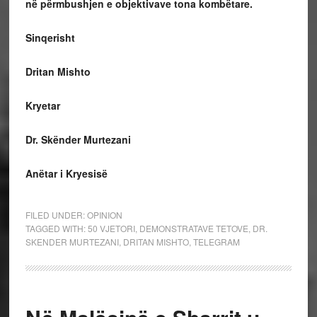
në përmbushjen e objektivave tona kombëtare.
Sinqerisht
Dritan Mishto
Kryetar
Dr. Skënder Murtezani
Anëtar i Kryesisë
FILED UNDER:
OPINION
TAGGED WITH:
50 VJETORI
,
DEMONSTRATAVE TETOVE
,
DR.
SKENDER MURTEZANI
,
DRITAN MISHTO
,
TELEGRAM