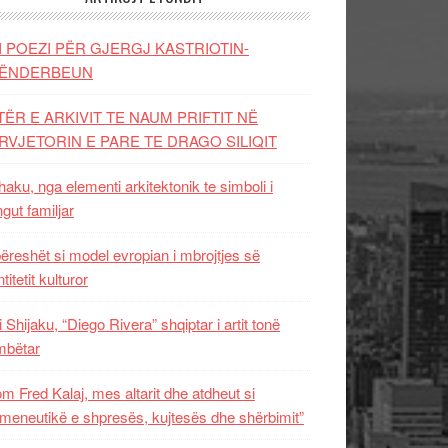
I POEZI PËR GJERGJ KASTRIOTIN-
ËNDERBEUN
TËR E ARKIVIT TE NAUM PRIFTIT NË
RVJETORIN E PARE TE DRAGO SILIQIT
aku, nga elementi arkitektonik te simboli i
ngut familjar
ëreshët si model evropian i mbrojtjes së
titetit kulturor
i Shijaku, “Diego Rivera” shqiptar i artit tonë
mbëtar
m Fred Kalaj, mes altarit dhe atdheut si
meneutikë e shpresës, kujtesës dhe shërbimit”