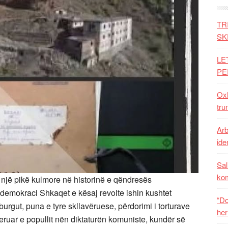
TR
SK
LE
PE
Oxh
tru
Arb
iden
Sal
ko
 një pikë kulmore në historinë e qëndresës
e demokraci Shkaqet e kësaj revolte ishin kushtet
“Do
 burgut, puna e tyre skllavëruese, përdorimi i torturave
her
jeruar e popullit nën diktaturën komuniste, kundër së