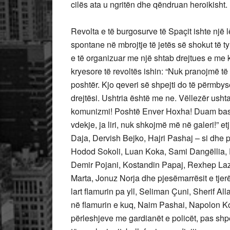
cilës ata u ngritën dhe qëndruan
heroikisht.
Revolta e të burgosurve të Spaçit ishte një l
spontane në mbrojtje të jetës së shokut të t
e të organizuar me një shtab drejtues e me k
kryesore të revoltës ishin: “Nuk pranojmë 
poshtër. Kjo qeveri së shpejti do të përmbys
drejtësi. Ushtria është me ne. Vëllezër ush
komunizmi! Poshtë Enver Hoxha! Duam bashk
vdekje, ja liri, nuk shkojmë më në galeri!” e
Daja, Dervish Bejko, Hajri Pashaj – si dhe 
Hodod Sokoli, Luan Koka, Sami Dangëllia, 
Demir Pojani, Kostandin Papaj, Rexhep Laz
Marta, Jonuz Norja dhe pjesëmarrësit e tje
lart flamurin pa yll, Seliman Çuni, Sherif A
në flamurin e kuq, Naim Pashai, Napolon Kol
përleshjeve me gardianët e policët, pas shpë