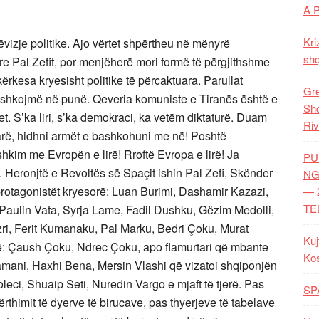
A 
Kri
ëvizje politike. Ajo vërtet shpërtheu në mënyrë
shq
yre Pal Zefit, por menjëherë mori formë të përgjithshme
ërkesa kryesisht politike të përcaktuara. Parullat
Gre
të shkojmë në punë. Qeveria komuniste e Tiranës është e
Shq
et. S’ka liri, s’ka demokraci, ka vetëm diktaturë. Duam
Riv
tarë, hidhni armët e bashkohuni me në! Poshtë
im me Evropën e lirë! Rroftë Evropa e lirë! Ja
PU
tj. Heronjtë e Revoltës së Spaçit ishin Pal Zefi, Skënder
NG
protagonistët kryesorë: Luan Burimi, Dashamir Kazazi,
— 
TE
Paulin Vata, Syrja Lame, Fadil Dushku, Gëzim Medolli,
ri, Ferit Kumanaku, Pal Marku, Bedri Çoku, Murat
Kuj
rë: Çaush Çoku, Ndrec Çoku, apo flamurtari që mbante
Ko
llamani, Haxhi Bena, Mersin Vlashi që vizatoi shqiponjën
eci, Shuaip Seti, Nuredin Vargo e mjaft të tjerë. Pas
SP
rthimit të dyerve të birucave, pas thyerjeve të tabelave