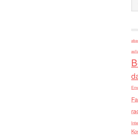
alba
asll
B
d
Env
Fa
ra
Inte
Ko