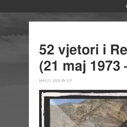
52 vjetori i R
(21 maj 1973 
MAY 21, 2025
BY
S P