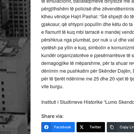
të emulacionit, ballafaqimeve dinjitoze me au
përgjithshëm të policisë dhe zëvendësminist
ktheu vëndçe Hajri Pashai: “Së shpejti do të 
gjakosur, që shtypni popullin dhe këtu do ta
e flamurit të kuq mbi tarracë e mandej vend
përshkrua nga plumbat, por nuk u ul dhe valo
vjetësh pa yllin e kuq, simbolin e komunizmit
kundër organizatorëve e pjesëmarrësve të 
demagogjike të mëparshme, për ta shuar re
dënimin me pushkatim për Skënder Dajën, D
për të tjerët ridënime me 25 dhe 20 vjet të t
vite burgu.
Instituti i Studimeve Historike “Lumo Skend
Share via:
Facebook
Twitter
Copy Li