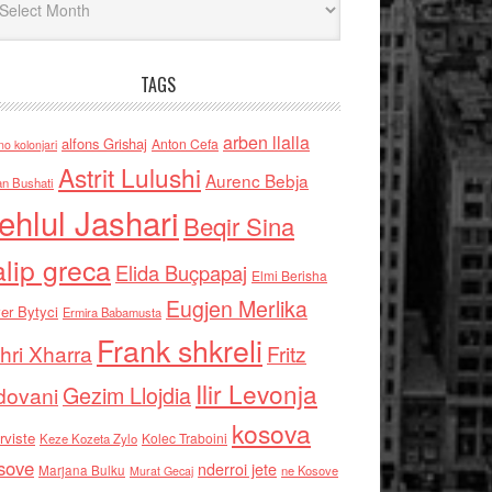
TAGS
arben llalla
alfons Grishaj
Anton Cefa
no kolonjari
Astrit Lulushi
Aurenc Bebja
an Bushati
ehlul Jashari
Beqir Sina
alip greca
Elida Buçpapaj
Elmi Berisha
Eugjen Merlika
er Bytyci
Ermira Babamusta
Frank shkreli
hri Xharra
Fritz
Ilir Levonja
Gezim Llojdia
dovani
kosova
rviste
Kolec Traboini
Keze Kozeta Zylo
sove
nderroi jete
Marjana Bulku
ne Kosove
Murat Gecaj