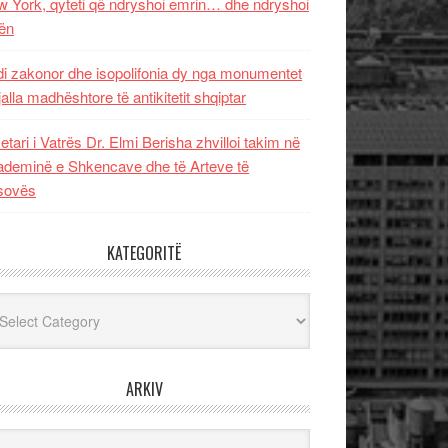
 York, qyteti që ndryshoi emrin… dhe ndryshoi
ën
i zakonor dhe isopolifonia dy nga monumentet
jalla madhështore të antikitetit shqiptar
etari i Vatrës Dr. Elmi Berisha zhvilloi takim në
deminë e Shkencave dhe të Arteve të
sovës
KATEGORITË
egoritë
ARKIV
iv