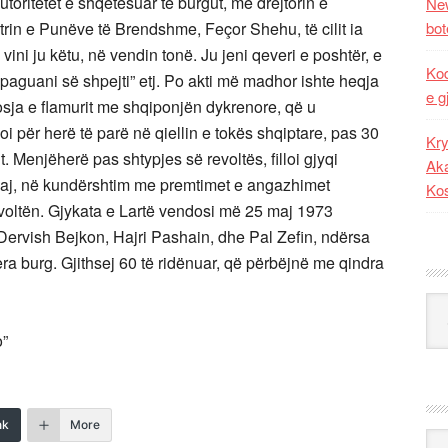
toritetet e shqetësuar të burgut, me drejtorin e
New
bot
rin e Punëve të Brendshme, Feçor Shehu, të cilit ia
vini ju këtu, në vendin tonë. Ju jeni qeveri e poshtër, e
Kod
 paguani së shpejti” etj. Po akti më madhor ishte heqja
e g
osja e flamurit me shqiponjën dykrenore, që u
i për herë të parë në qiellin e tokës shqiptare, pas 30
Kry
. Menjëherë pas shtypjes së revoltës, filloi gjyqi
Aka
saj, në kundërshtim me premtimet e angazhimet
Ko
voltën. Gjykata e Lartë vendosi më 25 maj 1973
ervish Bejkon, Hajri Pashain, dhe Pal Zefin, ndërsa
jera burg. Gjithsej 60 të ridënuar, që përbëjnë me qindra
Kat
o”
nk
More
Ark