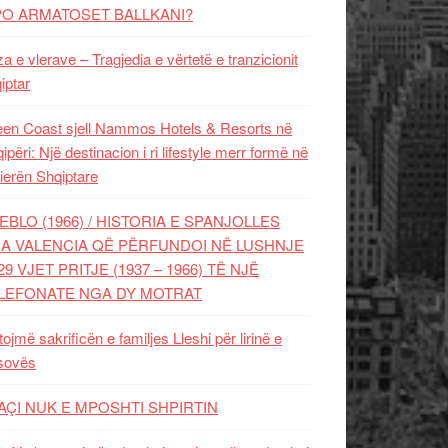
PO ARMATOSET BALLKANI?
za e vlerave – Tragjedia e vërtetë e tranzicionit
iptar
en Coast sjell Nammos Hotels & Resorts në
ipëri: Një destinacion i ri lifestyle merr formë në
ierën Shqiptare
EBLO (1966) / HISTORIA E SPANJOLLES
A VALENCIA QË PËRFUNDOI NË LUSHNJE
29 VJET PRITJE (1937 – 1966) TË NJË
LEFONATE NGA DY MOTRAT
tojmë sakrificën e familjes Lleshi për lirinë e
sovës
AÇI NUK E MPOSHTI SHPIRTIN