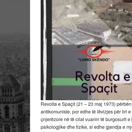
Revolta e Spaçit (21 – 23 maj 1973) përbën
antikomuniste, por edhe të lëvizjes për liri 
çnjerëzore në të cilat vuanin të burgosurit e
psikologjike dhe fizike, si edhe gjendja e m