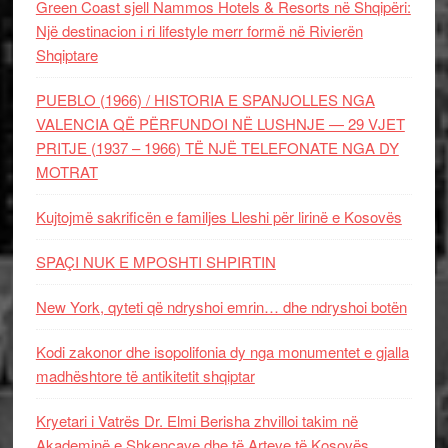
Green Coast sjell Nammos Hotels & Resorts në Shqipëri:
Një destinacion i ri lifestyle merr formë në Rivierën
Shqiptare
PUEBLO (1966) / HISTORIA E SPANJOLLES NGA
VALENCIA QË PËRFUNDOI NË LUSHNJE — 29 VJET
PRITJE (1937 – 1966) TË NJË TELEFONATE NGA DY
MOTRAT
Kujtojmë sakrificën e familjes Lleshi për lirinë e Kosovës
SPAÇI NUK E MPOSHTI SHPIRTIN
New York, qyteti që ndryshoi emrin… dhe ndryshoi botën
Kodi zakonor dhe isopolifonia dy nga monumentet e gjalla
madhështore të antikitetit shqiptar
Kryetari i Vatrës Dr. Elmi Berisha zhvilloi takim në
Akademinë e Shkencave dhe të Arteve të Kosovës