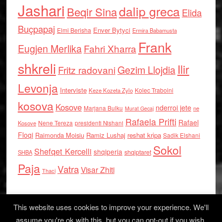
Jashari
dalip greca
Beqir Sina
Elida
Buçpapaj
Enver Bytyci
Elmi Berisha
Ermira Babamusta
Frank
Eugjen Merlika
Fahri Xharra
shkreli
Ilir
Gezim Llojdia
Fritz radovani
Levonja
Interviste
Kolec Traboini
Keze Kozeta Zylo
kosova
Kosove
nderroi jete
Marjana Bulku
ne
Murat Gecaj
Rafaela Prifti
Rafael
Nene Tereza
Kosove
presidenti Nishani
Floqi
Raimonda Moisiu
Ramiz Lushaj
reshat kripa
Sadik Elshani
Sokol
Shefqet Kercelli
shqiperia
shqiptaret
SHBA
Paja
Vatra
Visar Zhiti
Thaci
This website uses cookies to improve your experience. We'll
assume you're ok with this, but you can opt-out if you wish.