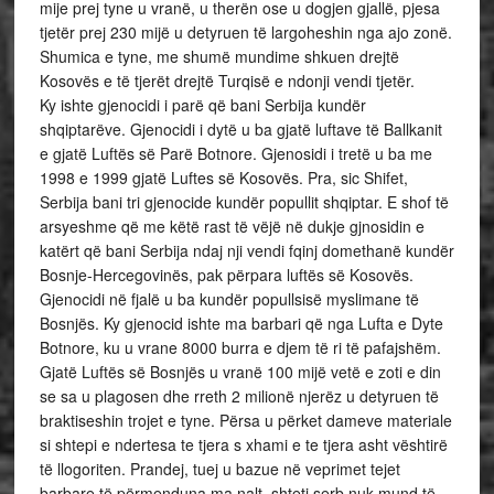
mije prej tyne u vranë, u therën ose u dogjen gjallë, pjesa
tjetër prej 230 mijë u detyruen të largoheshin nga ajo zonë.
Shumica e tyne, me shumë mundime shkuen drejtë
Kosovës e të tjerët drejtë Turqisë e ndonji vendi tjetër.
Ky ishte gjenocidi i parë që bani Serbija kundër
shqiptarëve. Gjenocidi i dytë u ba gjatë luftave të Ballkanit
e gjatë Luftës së Parë Botnore. Gjenosidi i tretë u ba me
1998 e 1999 gjatë Luftes së Kosovës. Pra, sic Shifet,
Serbija bani tri gjenocide kundër popullit shqiptar. E shof të
arsyeshme që me këtë rast të vëjë në dukje gjnosidin e
katërt që bani Serbija ndaj nji vendi fqinj domethanë kundër
Bosnje-Hercegovinës, pak përpara luftës së Kosovës.
Gjenocidi në fjalë u ba kundër popullsisë myslimane të
Bosnjës. Ky gjenocid ishte ma barbari që nga Lufta e Dyte
Botnore, ku u vrane 8000 burra e djem të ri të pafajshëm.
Gjatë Luftës së Bosnjës u vranë 100 mijë vetë e zoti e din
se sa u plagosen dhe rreth 2 milionë njerëz u detyruen të
braktiseshin trojet e tyne. Përsa u përket dameve materiale
si shtepi e ndertesa te tjera s xhami e te tjera asht vështirë
të llogoriten. Prandej, tuej u bazue në veprimet tejet
barbare të përmenduna ma nalt, shteti serb nuk mund të