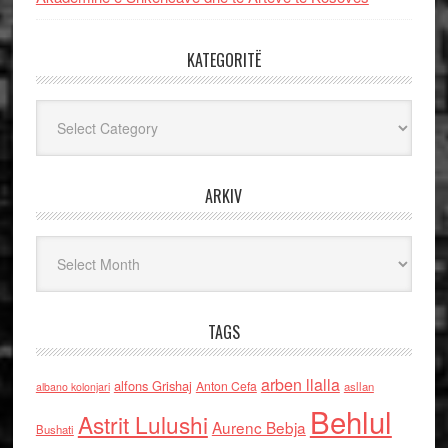
KATEGORITË
Kategoritë
ARKIV
Arkiv
TAGS
arben llalla
alfons Grishaj
Anton Cefa
asllan
albano kolonjari
Behlul
Astrit Lulushi
Aurenc Bebja
Bushati