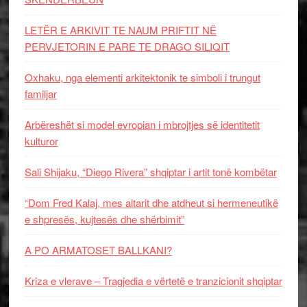
LETËR E ARKIVIT TE NAUM PRIFTIT NË
PERVJETORIN E PARE TE DRAGO SILIQIT
Oxhaku, nga elementi arkitektonik te simboli i trungut
familjar
Arbëreshët si model evropian i mbrojtjes së identitetit
kulturor
Sali Shijaku, “Diego Rivera” shqiptar i artit tonë kombëtar
“Dom Fred Kalaj, mes altarit dhe atdheut si hermeneutikë
e shpresës, kujtesës dhe shërbimit”
A PO ARMATOSET BALLKANI?
Kriza e vlerave – Tragjedia e vërtetë e tranzicionit shqiptar