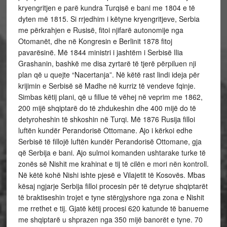
kryengritjen e parë kundra Turqisë e bani me 1804 e të
dyten më 1815. Si rrjedhim i këtyne kryengritjeve, Serbia
me përkrahjen e Rusisë, fitoi njifarë autonomije nga
Otomanët, dhe në Kongresin e Berlinit 1878 fitoj
pavarësinë. Më 1844 ministri i jashtëm i Serbisë Ilia
Grashanin, bashkë me disa zyrtarë të tjerë përpiluen nji
plan që u quejte “Nacertanja”. Në këtë rast lindi ideja për
krijimin e Serbisë së Madhe në kurriz të vendeve fqinje.
Simbas këtij plani, që u fillue të vëhej në veprim me 1862,
200 mijë shqiptarë do të zhdukeshin dhe 400 mijë do të
detyroheshin të shkoshin në Turqi. Më 1876 Rusija filloi
luftën kundër Perandorisë Ottomane. Ajo i kërkoi edhe
Serbisë të fillojë luftën kundër Perandorisë Ottomane, gja
që Serbija e bani. Ajo sulmoi komanden ushtarake turke të
zonës së Nishit me krahinat e tij të cilën e mori nën kontroll.
Në këtë kohë Nishi ishte pjesë e Vilajetit të Kosovës. Mbas
kësaj ngjarje Serbija filloi procesin për të detyrue shqiptarët
të braktiseshin trojet e tyne stërgjyshore nga zona e Nishit
me rrethet e tij. Gjatë këtij procesi 620 katunde të banueme
me shqiptarë u shprazen nga 350 mijë banorët e tyne. 70