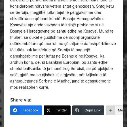
konsiderohet ndryshe vetëm shtet gjenocidesh. Shtoj këtu
se Serbija, megjithë luftat tejet të përgjakshme dhe
shkatërruese që bani kundër Bosnje-Hercegovinës e
Kosovës, ajo ende vazhdon të krijojë probleme si në
Bosnje e Hercegovinë po ashtu edhe në Kosovë. Mund të
thuhet, se duket e çuditshme që ndonji organizatë
ndërkombëtare që merret me çështjen e damshpërblimeve
të luftës nuk ka kërkue që Serbija të paguejë
damshpërblime për luftat në Bosnjë e në Kosovë. Ka
ardhun koha, që, si Bashkimi Europian, po ashtu edhe
shtetet ballkanike të ja thonë troç Serbisë, se përpjekjet e
sajë, gjatë ma se njishekulli e gjysëm, për krijimin e të
ashtuquejtunes Serbinë e Madhe, janë të destinueme të
mos realizohen kurrë.
Share via:
Facebook
Twitter
Copy Link
More