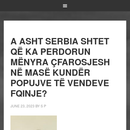
A ASHT SERBIA SHTET
QË KA PERDORUN
MËNYRA ÇFAROSJESH
NË MASË KUNDËR
POPUJVE TË VENDEVE
FQINJE?
JUNE 23, 2023
BY
S P