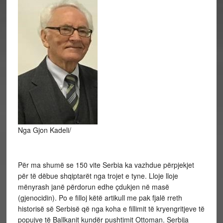
Nga Gjon Kadeli/
Për ma shumë se 150 vite Serbia ka vazhdue përpjekjet
për të dëbue shqiptarët nga trojet e tyne. Lloje lloje
mënyrash janë përdorun edhe çdukjen në masë
(gjenocidin). Po e filloj këtë artikull me pak fjalë rreth
historisë së Serbisë që nga koha e fillimit të kryengritjeve të
popujve të Ballkanit kundër pushtimit Ottoman. Serbija