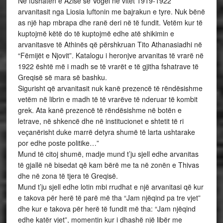
Në fushatën e Azisë së Vogël në vitet 1919-1922
arvanitasit nga Liosia luftonin me bajrakun e tyre. Nuk bënë
as një hap mbrapa dhe ranë deri në të fundit. Vetëm kur të
kuptojmë këtë do të kuptojmë edhe atë shikimin e
arvanitasve të Athinës që përshkruan Tito Athanasiadhi në
“Fëmijët e Njovit”. Katalogu i heronjve arvanitas të vrarë në
1922 është më i madh se të vrarët e të gjitha fshatrave të
Greqisë së mara së bashku.
Sigurisht që arvanitasit nuk kanë prezencë të rëndësishme
vetëm në librin e madh të të vrarëve të nderuar të kombit
grek. Ata kanë prezencë të rëndësishme në botën e
letrave, në shkencë dhe në institucionet e shtetit të ri
veçanërisht duke marrë detyra shumë të larta ushtarake
por edhe poste politike…”
Mund të citoj shumë, madje mund t’ju sjell edhe arvanitas
të gjallë në bisedat që kam bërë me ta në zonën e Thivas
dhe në zona të tjera të Greqisë.
Mund t’ju sjell edhe lotin mbi rrudhat e një arvanitasi që kur
e takova për herë të parë më tha “Jam njëqind pa tre vjet”
dhe kur e takova për herë të fundit më tha: “Jam njëqind
edhe katër vjet”, momentin kur i dhashë një libër me