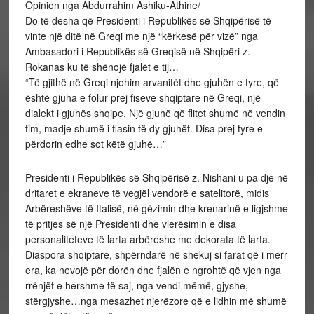
Opinion nga Abdurrahim Ashiku-Athine/
Do të desha që Presidenti i Republikës së Shqipërisë të
vinte një ditë në Greqi me një “kërkesë për vizë” nga
Ambasadori i Republikës së Greqisë në Shqipëri z.
Rokanas ku të shënojë fjalët e tij…
“Të gjithë në Greqi njohim arvanitët dhe gjuhën e tyre, që
është gjuha e folur prej fiseve shqiptare në Greqi, një
dialekt i gjuhës shqipe. Një gjuhë që flitet shumë në vendin
tim, madje shumë i flasin të dy gjuhët. Disa prej tyre e
përdorin edhe sot këtë gjuhë…”
Presidenti i Republikës së Shqipërisë z. Nishani u pa dje në
dritaret e ekraneve të vegjël vendorë e satelitorë, midis
Arbëreshëve të Italisë, në gëzimin dhe krenarinë e ligjshme
të pritjes së një Presidenti dhe vlerësimin e disa
personaliteteve të larta arbëreshe me dekorata të larta.
Diaspora shqiptare, shpërndarë në shekuj si farat që i merr
era, ka nevojë për dorën dhe fjalën e ngrohtë që vjen nga
rrënjët e hershme të saj, nga vendi mëmë, gjyshe,
stërgjyshe…nga mesazhet njerëzore që e lidhin më shumë