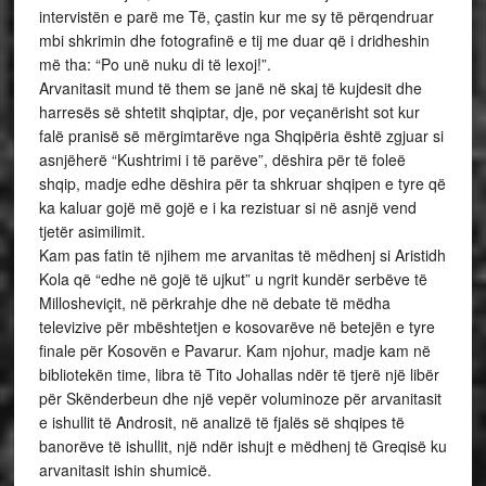
intervistën e parë me Të, çastin kur me sy të përqendruar
mbi shkrimin dhe fotografinë e tij me duar që i dridheshin
më tha: “Po unë nuku di të lexoj!”.
Arvanitasit mund të them se janë në skaj të kujdesit dhe
harresës së shtetit shqiptar, dje, por veçanërisht sot kur
falë pranisë së mërgimtarëve nga Shqipëria është zgjuar si
asnjëherë “Kushtrimi i të parëve”, dëshira për të foleë
shqip, madje edhe dëshira për ta shkruar shqipen e tyre që
ka kaluar gojë më gojë e i ka rezistuar si në asnjë vend
tjetër asimilimit.
Kam pas fatin të njihem me arvanitas të mëdhenj si Aristidh
Kola që “edhe në gojë të ujkut” u ngrit kundër serbëve të
Millosheviçit, në përkrahje dhe në debate të mëdha
televizive për mbështetjen e kosovarëve në betejën e tyre
finale për Kosovën e Pavarur. Kam njohur, madje kam në
bibliotekën time, libra të Tito Johallas ndër të tjerë një libër
për Skënderbeun dhe një vepër voluminoze për arvanitasit
e ishullit të Androsit, në analizë të fjalës së shqipes të
banorëve të ishullit, një ndër ishujt e mëdhenj të Greqisë ku
arvanitasit ishin shumicë.