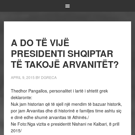
A DO TË VIJË
PRESIDENTI SHQIPTAR
TË TAKOJË ARVANITËT?
APRIL 9, 2015
BY
DGRECA
Thedhor Pangallos, personalitet i lartë i shtetit grek
deklaronte:
Nuk jam historian që të sjell një mendim të bazuar historik,
por jam Arvanitas dhe di historinë e familjes time ashtu siç
e dinë edhe shumë arvanitas të Athinës./
Ne Foto:Nga vizita e presidentit Nishani ne Kalbari, 8 prill
2015/