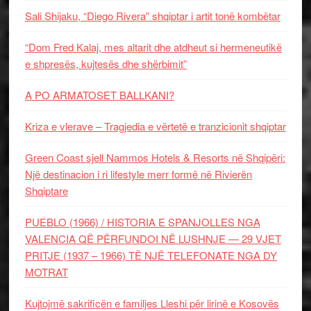
Sali Shijaku, “Diego Rivera” shqiptar i artit tonë kombëtar
“Dom Fred Kalaj, mes altarit dhe atdheut si hermeneutikë
e shpresës, kujtesës dhe shërbimit”
A PO ARMATOSET BALLKANI?
Kriza e vlerave – Tragjedia e vërtetë e tranzicionit shqiptar
Green Coast sjell Nammos Hotels & Resorts në Shqipëri:
Një destinacion i ri lifestyle merr formë në Rivierën
Shqiptare
PUEBLO (1966) / HISTORIA E SPANJOLLES NGA
VALENCIA QË PËRFUNDOI NË LUSHNJE — 29 VJET
PRITJE (1937 – 1966) TË NJË TELEFONATE NGA DY
MOTRAT
Kujtojmë sakrificën e familjes Lleshi për lirinë e Kosovës