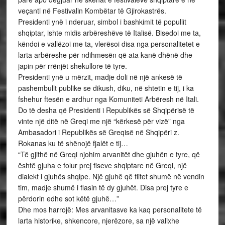
veçanti në Festivalin Kombëtar të Gjirokastrës.
Presidenti ynë i nderuar, simbol i bashkimit të popullit
shqiptar, ishte midis arbëreshëve të Italisë. Bisedoi me ta,
këndoi e vallëzoi me ta, vlerësoi disa nga personalitetet e
larta arbëreshe për ndihmesën që ata kanë dhënë dhe
japin për rrënjët shekullore të tyre.
Presidenti ynë u mërzit, madje doli në një ankesë të
pashembullt publike se dikush, diku, në shtetin e tij, i ka
fshehur ftesën e ardhur nga Komuniteti Arbëresh në Itali.
Do të desha që Presidenti i Republikës së Shqipërisë të
vinte një ditë në Greqi me një “kërkesë për vizë” nga
Ambasadori i Republikës së Greqisë në Shqipëri z.
Rokanas ku të shënojë fjalët e tij…
“Të gjithë në Greqi njohim arvanitët dhe gjuhën e tyre, që
është gjuha e folur prej fiseve shqiptare në Greqi, një
dialekt i gjuhës shqipe. Një gjuhë që flitet shumë në vendin
tim, madje shumë i flasin të dy gjuhët. Disa prej tyre e
përdorin edhe sot këtë gjuhë…”
Dhe mos harrojë: Mes arvanitasve ka kaq personalitete të
larta historike, shkencore, njerëzore, sa një valixhe