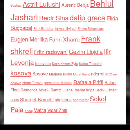
Behlul
Astrit Lulushi
Aurenc Bebja
Bushati
Jashari
dalip greca
Beqir Sina
Elida
Buçpapaj
Enver Bytyci
Elmi Berisha
Ermira Babamusta
Frank
Eugjen Merlika
Fahri Xharra
shkreli
Ilir
Gezim Llojdia
Fritz radovani
Levonja
Interviste
Kolec Traboini
Keze Kozeta Zylo
kosova
Kosove
nderroi jete
Marjana Bulku
ne
Murat Gecaj
Rafaela Prifti
Rafael
Nene Tereza
Kosove
presidenti Nishani
Floqi
Raimonda Moisiu
Ramiz Lushaj
reshat kripa
Sadik Elshani
Sokol
Shefqet Kercelli
shqiperia
shqiptaret
SHBA
Paja
Vatra
Visar Zhiti
Thaci