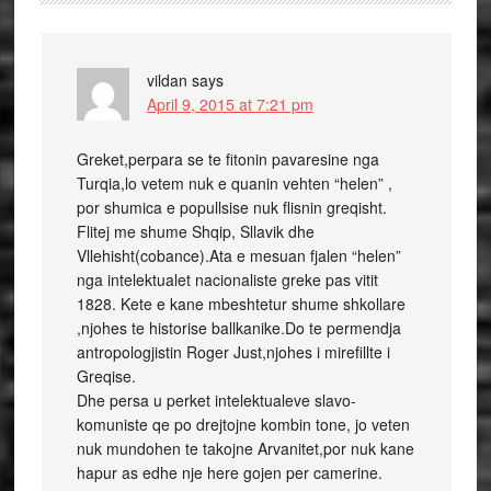
vildan
says
April 9, 2015 at 7:21 pm
Greket,perpara se te fitonin pavaresine nga
Turqia,lo vetem nuk e quanin vehten “helen” ,
por shumica e popullsise nuk flisnin greqisht.
Flitej me shume Shqip, Sllavik dhe
Vllehisht(cobance).Ata e mesuan fjalen “helen”
nga intelektualet nacionaliste greke pas vitit
1828. Kete e kane mbeshtetur shume shkollare
,njohes te historise ballkanike.Do te permendja
antropologjistin Roger Just,njohes i mirefillte i
Greqise.
Dhe persa u perket intelektualeve slavo-
komuniste qe po drejtojne kombin tone, jo veten
nuk mundohen te takojne Arvanitet,por nuk kane
hapur as edhe nje here gojen per camerine.