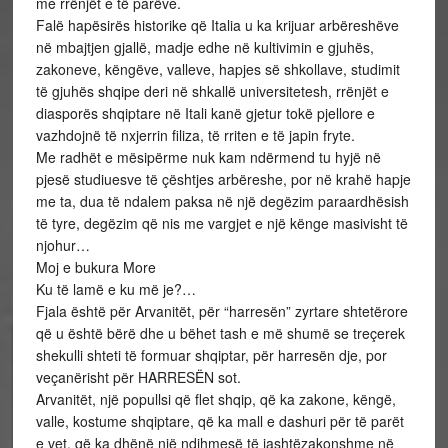
me rrënjët e të parëve.
Falë hapësirës historike që Italia u ka krijuar arbëreshëve
në mbajtjen gjallë, madje edhe në kultivimin e gjuhës,
zakoneve, këngëve, valleve, hapjes së shkollave, studimit
të gjuhës shqipe deri në shkallë universitetesh, rrënjët e
diasporës shqiptare në Itali kanë gjetur tokë pjellore e
vazhdojnë të nxjerrin filiza, të rriten e të japin fryte.
Me radhët e mësipërme nuk kam ndërmend tu hyjë në
pjesë studiuesve të çështjes arbëreshe, por në krahë hapje
me ta, dua të ndalem paksa në një degëzim paraardhësish
të tyre, degëzim që nis me vargjet e një kënge masivisht të
njohur…
Moj e bukura More
Ku të lamë e ku më je?…
Fjala është për Arvanitët, për “harresën” zyrtare shtetërore
që u është bërë dhe u bëhet tash e më shumë se treçerek
shekulli shteti të formuar shqiptar, për harresën dje, por
veçanërisht për HARRESËN sot.
Arvanitët, një popullsi që flet shqip, që ka zakone, këngë,
valle, kostume shqiptare, që ka mall e dashuri për të parët
e vet, që ka dhënë një ndihmesë të jashtëzakonshme në