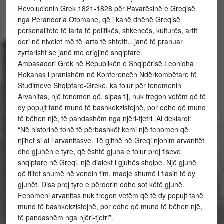
Revolucionin Grek 1821-1828 për Pavarësinë e Greqisë
nga Perandoria Otomane, që i kanë dhënë Greqisë
personalitete të larta të politikës, shkencës, kulturës, artit
deri në nivelet më të larta të shtetit…janë të pranuar
zyrtarisht se janë me origjinë shqiptare.
Ambasadori Grek në Republikën e Shqipërisë Leonidha
Rokanas i pranishëm në Konferencën Ndërkombëtare të
Studimeve Shqiptaro-Greke, ka folur për fenomenin
Arvanitas, një fenomen që, sipas tij, nuk tregon vetëm që të
dy popujt tanë mund të bashkekzistojnë, por edhe që mund
të bëhen një, të pandashëm nga njëri-tjetri. Ai deklaroi:
“Në historinë tonë të përbashkët kemi një fenomen që
njihet si ai i arvanitasve. Të gjithë në Greqi njohim arvanitët
dhe gjuhën e tyre, që është gjuha e folur prej fiseve
shqiptare në Greqi, një dialekt i gjuhës shqipe. Një gjuhë
që flitet shumë në vendin tim, madje shumë i flasin të dy
gjuhët. Disa prej tyre e përdorin edhe sot këtë gjuhë.
Fenomeni arvanitas nuk tregon vetëm që të dy popujt tanë
mund të bashkekzistojnë, por edhe që mund të bëhen një,
të pandashëm nga njëri-tjetri”.