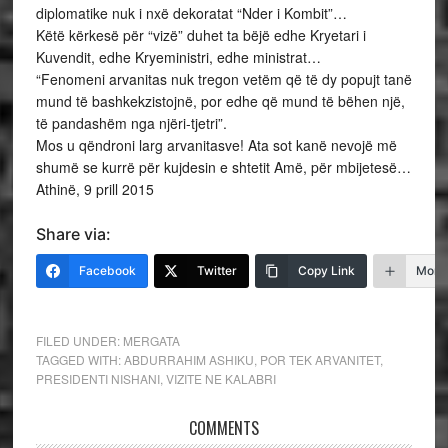
diplomatike nuk i nxë dekoratat “Nder i Kombit”…
Këtë kërkesë për “vizë” duhet ta bëjë edhe Kryetari i
Kuvendit, edhe Kryeministri, edhe ministrat…
“Fenomeni arvanitas nuk tregon vetëm që të dy popujt tanë
mund të bashkekzistojnë, por edhe që mund të bëhen një,
të pandashëm nga njëri-tjetri”.
Mos u qëndroni larg arvanitasve! Ata sot kanë nevojë më
shumë se kurrë për kujdesin e shtetit Amë, për mbijetesë…
Athinë, 9 prill 2015
Share via:
Facebook
Twitter
Copy Link
More
FILED UNDER:
MERGATA
TAGGED WITH:
ABDURRAHIM ASHIKU
,
POR TEK ARVANITET
,
PRESIDENTI NISHANI
,
VIZITE NE KALABRI
COMMENTS