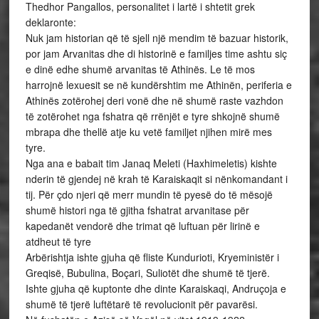
Thedhor Pangallos, personalitet i lartë i shtetit grek
deklaronte:
Nuk jam historian që të sjell një mendim të bazuar historik,
por jam Arvanitas dhe di historinë e familjes time ashtu siç
e dinë edhe shumë arvanitas të Athinës. Le të mos
harrojnë lexuesit se në kundërshtim me Athinën, periferia e
Athinës zotërohej deri vonë dhe në shumë raste vazhdon
të zotërohet nga fshatra që rrënjët e tyre shkojnë shumë
mbrapa dhe thellë atje ku vetë familjet njihen mirë mes
tyre.
Nga ana e babait tim Janaq Meleti (Haxhimeletis) kishte
nderin të gjendej në krah të Karaiskaqit si nënkomandant i
tij. Për çdo njeri që merr mundin të pyesë do të mësojë
shumë histori nga të gjitha fshatrat arvanitase për
kapedanët vendorë dhe trimat që luftuan për lirinë e
atdheut të tyre
Arbërishtja ishte gjuha që fliste Kundurioti, Kryeministër i
Greqisë, Bubulina, Boçari, Suliotët dhe shumë të tjerë.
Ishte gjuha që kuptonte dhe dinte Karaiskaqi, Andruçoja e
shumë të tjerë luftëtarë të revolucionit për pavarësi.