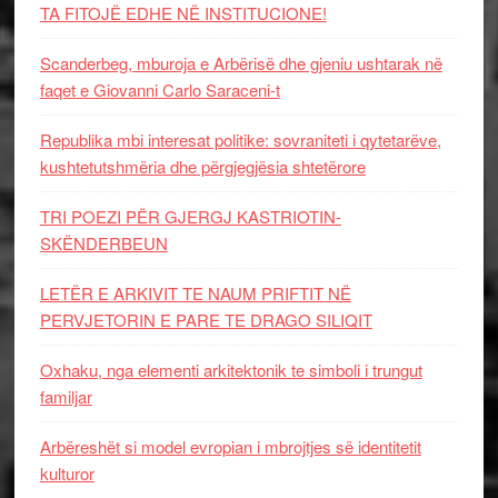
TA FITOJË EDHE NË INSTITUCIONE!
Scanderbeg, mburoja e Arbërisë dhe gjeniu ushtarak në
faqet e Giovanni Carlo Saraceni-t
Republika mbi interesat politike: sovraniteti i qytetarëve,
kushtetutshmëria dhe përgjegjësia shtetërore
TRI POEZI PËR GJERGJ KASTRIOTIN-
SKËNDERBEUN
LETËR E ARKIVIT TE NAUM PRIFTIT NË
PERVJETORIN E PARE TE DRAGO SILIQIT
Oxhaku, nga elementi arkitektonik te simboli i trungut
familjar
Arbëreshët si model evropian i mbrojtjes së identitetit
kulturor