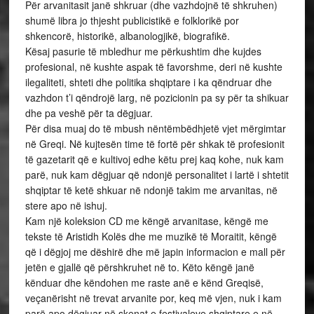
Për arvanitasit janë shkruar (dhe vazhdojnë të shkruhen)
shumë libra jo thjesht publicistikë e folklorikë por
shkencorë, historikë, albanologjikë, biografikë.
Kësaj pasurie të mbledhur me përkushtim dhe kujdes
profesional, në kushte aspak të favorshme, deri në kushte
ilegaliteti, shteti dhe politika shqiptare i ka qëndruar dhe
vazhdon t’i qëndrojë larg, në pozicionin pa sy për ta shikuar
dhe pa veshë për ta dëgjuar.
Për disa muaj do të mbush nëntëmbëdhjetë vjet mërgimtar
në Greqi. Në kujtesën time të fortë për shkak të profesionit
të gazetarit që e kultivoj edhe këtu prej kaq kohe, nuk kam
parë, nuk kam dëgjuar që ndonjë personalitet i lartë i shtetit
shqiptar të ketë shkuar në ndonjë takim me arvanitas, në
stere apo në ishuj.
Kam një koleksion CD me këngë arvanitase, këngë me
tekste të Aristidh Kolës dhe me muzikë të Moraitit, këngë
që i dëgjoj me dëshirë dhe më japin informacion e mall për
jetën e gjallë që përshkruhet në to. Këto këngë janë
kënduar dhe këndohen me raste anë e kënd Greqisë,
veçanërisht në trevat arvanite por, keq më vjen, nuk i kam
parë apo dëgjuar në skenat e festivaleve shqiptare e në