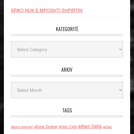
SPAÇI NUK E MPOSHTI SHPIRTIN
KATEGORITË
Kategoritë
ARKIV
Arkiv
TAGS
arben llalla
alfons Grishaj
Anton Cefa
asllan
albano kolonjari