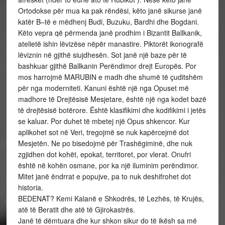
Ortodokse për mua ka pak rëndësi, këto janë sikurse janë
katër B–të e mëdhenj Budi, Buzuku, Bardhi dhe Bogdani.
Këto vepra që përmenda janë prodhim i Bizantit Ballkanik,
atelietë ishin lëvizëse nëpër manastire. Piktorët ikonografë
lëviznin në gjithë siujdhesën. Sot janë një baze për të
bashkuar gjithë Ballkanin Perëndimor drejt Europës. Por
mos harrojmë MARUBIN e madh dhe shumë të çuditshëm
për nga moderniteti. Kanuni është një nga Opuset më
madhore të Drejtësisë Mesjetare, është një nga kodet bazë
të drejtësisë botërore. Është klasifikimi dhe kodifikimi i jetës
se kaluar. Por duhet të mbetej një Opus shkencor. Kur
aplikohet sot në Veri, tregojmë se nuk kapërcejmë dot
Mesjetën. Ne po bisedojmë për Trashëgiminë, dhe nuk
zgjidhen dot kohët, epokat, territoret, por vlerat. Onufri
është në kohën osmane, por ka një iluminim perëndimor.
Mitet janë ëndrrat e popujve, pa to nuk deshifrohet dot
historia.
BEDENAT? Kemi Kalanë e Shkodrës, të Lezhës, të Krujës,
atë të Beratit dhe atë të Gjirokastrës.
Janë të dëmtuara dhe kur shkon sikur do të ikësh sa më