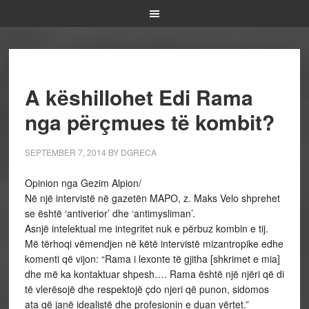
A këshillohet Edi Rama
nga përçmues të kombit?
SEPTEMBER 7, 2014
BY
DGRECA
Opinion nga Gezim Alpion/
Në një intervistë në gazetën MAPO, z. Maks Velo shprehet
se është ‘antiverior’ dhe ‘antimysliman’.
Asnjë intelektual me integritet nuk e përbuz kombin e tij.
Më tërhoqi vëmendjen në këtë intervistë mizantropike edhe
komenti që vijon: “Rama i lexonte të gjitha [shkrimet e mia]
dhe më ka kontaktuar shpesh…. Rama është një njëri që di
të vlerësojë dhe respektojë çdo njeri që punon, sidomos
ata që janë idealistë dhe profesionin e duan vërtet.”