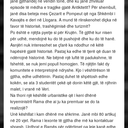
janë gjithandej në vendin tonë, dhe ku janë zhvilluar
episode të mëdha e tragjike gjatë Antikitetit? Për shembull,
janë disa beteja mes Çezarit e Pompeut që nga Shkëmbi i
Kavajës e deri në Llogara. A mund të riinskenohet diçka në
favor të historisë, trashëgimisë dhe turizmit?
Po është e njëjta pyetje si për Krujën. Të gjithë kur nisen
për udhë, mendojnë ku do të pushojnë dhe ku do të hanë.
Asnjëri nuk interesohet se çfarë ka ndodhur në këtë
hapësirë gjatë historisë. Pastaj ka edhe të tjerë që duan të
ndërrojnë historinë. Ne bëjmë një luftë të padukshme, të
fshehtë, se nuk jemi popull homogjen. Të njëjtin fakt dy
komunitete e interpretojnë ndryshe. Kjo i vështirëson të
gjitha, edhe udhëtimin. Pastaj duhet të shpëtosh edhe
kokën, se ata 3 studentët çekë që donin këtë gjë, të njihnin
malet, i vranë në Veri.
Na thoni një këshillë urbanistike që i keni dhënë
kryeministrit Rama dhe ai ju ka premtuar se do ta
realizojë?
Unë këshillat i kam dhënë me shkrime. Janë mbi 80 artikuj
në 20 vjet. Rama i lexonte të gjitha dhe më ka kontaktuar
shpesh. Urdhrat e Ramës për ndërtimet pa leje kanë edhe