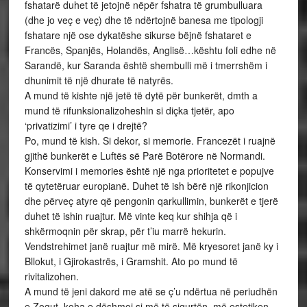
fshatarë duhet të jetojnë nëpër fshatra të grumbulluara
(dhe jo veç e veç) dhe të ndërtojnë banesa me tipologji
fshatare një ose dykatëshe sikurse bëjnë fshataret e
Francës, Spanjës, Holandës, Anglisë…kështu foli edhe në
Sarandë, kur Saranda është shembulli më i tmerrshëm i
dhunimit të një dhurate të natyrës.
A mund të kishte një jetë të dytë për bunkerët, dmth a
mund të rifunksionalizoheshin si diçka tjetër, apo
‘privatizimi’ i tyre qe i drejtë?
Po, mund të kish. Si dekor, si memorie. Francezët i ruajnë
gjithë bunkerët e Luftës së Parë Botërore në Normandi.
Konservimi i memories është një nga prioritetet e popujve
të qytetëruar europianë. Duhet të ish bërë një rikonjicion
dhe përveç atyre që pengonin qarkullimin, bunkerët e tjerë
duhet të ishin ruajtur. Më vinte keq kur shihja që i
shkërmoqnin për skrap, për t’iu marrë hekurin.
Vendstrehimet janë ruajtur më mirë. Më kryesoret janë ky i
Bllokut, i Gjirokastrës, i Gramshit. Ato po mund të
rivitalizohen.
A mund të jeni dakord me atë se ç’u ndërtua në periudhën
e Zogut, koha e dëshmoi si më të sigurtën, më estetiken