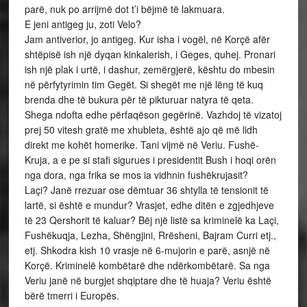
parë, nuk po arrijmë dot t’i bëjmë të lakmuara.
E jeni antigeg ju, zoti Velo?
Jam antiverior, jo antigeg. Kur isha i vogël, në Korçë afër
shtëpisë ish një dyqan kinkalerish, i Geges, quhej. Pronari
ish një plak i urtë, i dashur, zemërgjerë, kështu do mbesin
në përfytyrimin tim Gegët. Si shegët me një lëng të kuq
brenda dhe të bukura për të pikturuar natyra të qeta.
Shega ndofta edhe përfaqëson gegërinë. Vazhdoj të vizatoj
prej 50 vitesh gratë me xhubleta, është ajo që më lidh
direkt me kohët homerike. Tani vijmë në Veriu. Fushë-
Kruja, a e pe si stafi sigurues i presidentit Bush i hoqi orën
nga dora, nga frika se mos ia vidhnin fushëkrujasit?
Laçi? Janë rrezuar ose dëmtuar 36 shtylla të tensionit të
lartë, si është e mundur? Vrasjet, edhe ditën e zgjedhjeve
të 23 Qershorit të kaluar? Bëj një listë sa kriminelë ka Laçi,
Fushëkuqja, Lezha, Shëngjini, Rrësheni, Bajram Curri etj.,
etj. Shkodra kish 10 vrasje në 6-mujorin e parë, asnjë në
Korçë. Kriminelë kombëtarë dhe ndërkombëtarë. Sa nga
Veriu janë në burgjet shqiptare dhe të huaja? Veriu është
bërë tmerri i Europës.