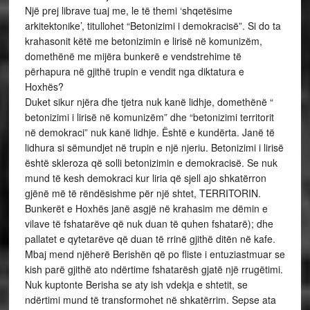
Një prej librave tuaj me, le të themi ‘shqetësime
arkitektonike’, titullohet “Betonizimi i demokracisë”. Si do ta
krahasonit këtë me betonizimin e lirisë në komunizëm,
domethënë me mijëra bunkerë e vendstrehime të
përhapura në gjithë trupin e vendit nga diktatura e
Hoxhës?
Duket sikur njëra dhe tjetra nuk kanë lidhje, domethënë “
betonizimi i lirisë në komunizëm” dhe “betonizimi territorit
në demokraci” nuk kanë lidhje. Është e kundërta. Janë të
lidhura si sëmundjet në trupin e një njeriu. Betonizimi i lirisë
është skleroza që solli betonizimin e demokracisë. Se nuk
mund të kesh demokraci kur liria që sjell ajo shkatërron
gjënë më të rëndësishme për një shtet, TERRITORIN.
Bunkerët e Hoxhës janë asgjë në krahasim me dëmin e
vilave të fshatarëve që nuk duan të quhen fshatarë); dhe
pallatet e qytetarëve që duan të rrinë gjithë ditën në kafe.
Mbaj mend njëherë Berishën që po fliste i entuziastmuar se
kish parë gjithë ato ndërtime fshatarësh gjatë një rrugëtimi.
Nuk kuptonte Berisha se aty ish vdekja e shtetit, se
ndërtimi mund të transformohet në shkatërrim. Sepse ata