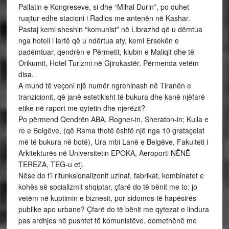
Pallatin e Kongreseve, si dhe “Mihal Durin”, po duhet
ruajtur edhe stacioni i Radios me antenën në Kashar.
Pastaj kemi sheshin “komunist” në Librazhd që u dëmtua
nga hoteli i lartë që u ndërtua aty, kemi Ersekën e
padëmtuar, qendrën e Përmetit, klubin e Maliqit dhe të
Orikumit, Hotel Turizmi në Gjirokastër. Përmenda vetëm
disa.
A mund të veçoni një numër ngrehinash në Tiranën e
tranzicionit, që janë estetikisht të bukura dhe kanë njëfarë
etike në raport me qytetin dhe njerëzit?
Po përmend Qendrën ABA, Rogner-in, Sheraton-in; Kulla e
re e Belgëve, (që Rama thotë është një nga 10 grataçelat
më të bukura në botë), Ura mbi Lanë e Belgëve, Fakulteti i
Arkitekturës në Universitetin EPOKA, Aeroporti NËNË
TEREZA, TEG-u etj.
Nëse do t’i rifunksionalizonit uzinat, fabrikat, kombinatet e
kohës së socializmit shqiptar, çfarë do të bënit me to: jo
vetëm në kuptimin e biznesit, por sidomos të hapësirës
publike apo urbane? Çfarë do të bënit me qytezat e lindura
pas ardhjes në pushtet të komunistëve, domethënë me