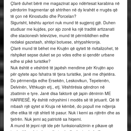
Çfarë duhet bërë me magazinat apo ndërtesat karabina në
përdorim fragmentar që shtrihen në dy krahët e rrugës që
të çon në Kinostudio dhe Porcelan?
Sigurisht, kështu apriori nuk mund të sugjeroj gjë. Duhen
studiuar me kujdes, por ajo zonë ka një traditë artizanati
dhe stacionesh televizive, mund të përmblidhen edhe
redaksi gazetash, shtëpi botuese, shtypshkronja.
Çfarë mund të bëhet me Krujën që qyteti të rivitalizohet, të
rishpiket sepse duket se po vdes edhe si qendër urbane
edhe si pikë turistike?
Nuk është e vështirë të japësh mendime për Krujën apo
për qytete apo fshatra të tjera turistike, janë me dhjetëra.
Do përmendja edhe Ersekën, Leskovikun, Tepelenën,
Delvinën, Vithkuqin etj., etj. Vështirësia qëndron në
zbatimin e tyre. Janë disa faktorë që japin dënimin ME
HARRESË. Ky është ndryshimi i modës së të jetuarit. Që të
mbash një qytet si Kruja në këmbë, do popull me ndjenja
dhe etika të një shteti të pasur. Nuk i kemi as njërën dhe as
tjetrën. Nuk jemi aq patriotë sa hiqemi.
A mund të jepni një ide për funksionalizimin e pikave që