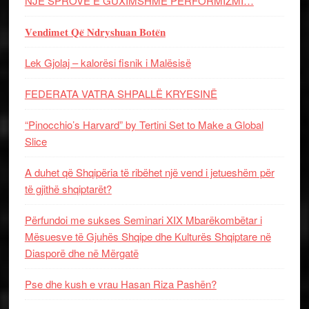
NJË SPROVË E GUXIMSHME PERFORMIZMI…
𝐕𝐞𝐧𝐝𝐢𝐦𝐞𝐭 𝐐𝐞̈ 𝐍𝐝𝐫𝐲𝐬𝐡𝐮𝐚𝐧 𝐁𝐨𝐭𝐞̈𝐧
Lek Gjolaj – kalorësi fisnik i Malësisë
FEDERATA VATRA SHPALLË KRYESINË
“Pinocchio’s Harvard” by Tertini Set to Make a Global
Slice
A duhet që Shqipëria të ribëhet një vend i jetueshëm për
të gjithë shqiptarët?
Përfundoi me sukses Seminari XIX Mbarëkombëtar i
Mësuesve të Gjuhës Shqipe dhe Kulturës Shqiptare në
Diasporë dhe në Mërgatë
Pse dhe kush e vrau Hasan Riza Pashën?