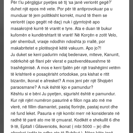
Për t’iu përgjigjur pyetjes së tij ‘sa janë veriorët gegë?’
duhet një epos më vete. Por për të antiprovokuar pa u
munduar të jem politikisht korrekt, mund të them se
veriorët (apo gegët në daç) nuk i gjymtojnë apo
masakrojnë kurrë të vrarët e tyre. Ata e duan të bukur
kufomën e kundërshtarit të vrarë! Në Korçën e zotit Velo,
për shembull, vrasje ndodhin ndoshta jo rrallë, por
makabritetet e plotësojnë këtë vakuum. Apo jo?!
Ju duket se keni padurim ndaj bedenave, miteve, Kanunit,
ndërkohë që flisni për vlerat e pazëvendësueshme të
trashëgimisë. A mos e keni fjalën për një trashëgimi vetëm
të krishterë e posaçërisht ortodokse, pra kishat e ritit
bizantin, ikonat e afresket? A mos jeni për një Shqipëri
paraosmane? A nuk është kjo e pamundur?
Kështu si e bëni Ju pyetjen, sigurisht është e pamundur.
Kur një njëri numëron pasurinë e fillon nga ato më me
vlerë, në fillim diamantet, pastaj florinjte, pastaj eurot dhe
në fund leket. Pasuria e një kombi merr në konsiderate në
radhë të parë ato me të çmuarat. Kodikët e shekullit 6 dhe
9-të, Epitafi i Gllavenicës, ikonat ( mbi 5000 – je) dhe
afresket (ndër to edhe ato të Rubikut ). Nëse këto janë