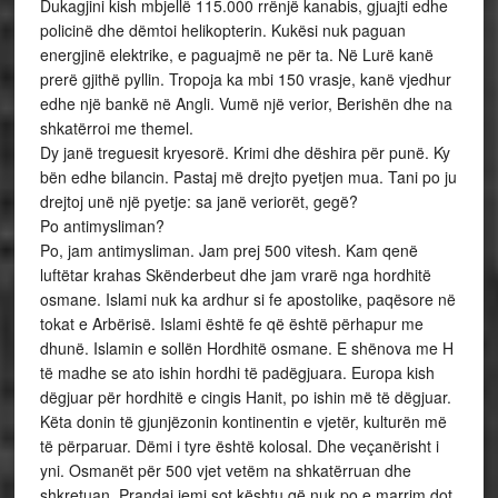
Dukagjini kish mbjellë 115.000 rrënjë kanabis, gjuajti edhe
policinë dhe dëmtoi helikopterin. Kukësi nuk paguan
energjinë elektrike, e paguajmë ne për ta. Në Lurë kanë
prerë gjithë pyllin. Tropoja ka mbi 150 vrasje, kanë vjedhur
edhe një bankë në Angli. Vumë një verior, Berishën dhe na
shkatërroi me themel.
Dy janë treguesit kryesorë. Krimi dhe dëshira për punë. Ky
bën edhe bilancin. Pastaj më drejto pyetjen mua. Tani po ju
drejtoj unë një pyetje: sa janë veriorët, gegë?
Po antimysliman?
Po, jam antimysliman. Jam prej 500 vitesh. Kam qenë
luftëtar krahas Skënderbeut dhe jam vrarë nga hordhitë
osmane. Islami nuk ka ardhur si fe apostolike, paqësore në
tokat e Arbërisë. Islami është fe që është përhapur me
dhunë. Islamin e sollën Hordhitë osmane. E shënova me H
të madhe se ato ishin hordhi të padëgjuara. Europa kish
dëgjuar për hordhitë e cingis Hanit, po ishin më të dëgjuar.
Këta donin të gjunjëzonin kontinentin e vjetër, kulturën më
të përparuar. Dëmi i tyre është kolosal. Dhe veçanërisht i
yni. Osmanët për 500 vjet vetëm na shkatërruan dhe
shkretuan. Prandaj jemi sot kështu që nuk po e marrim dot