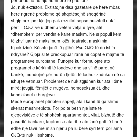
përfundojnë në një humnerë të paditur?
Jo, nuk ekziston. Ekzistojnë disa gazetarë që herë mbas
here ngrenë probleme që shqetësojnë shoqërinë
shqiptare, por kjo jep pak rezultat sepse pushteti nuk i
përfill. OJQ–ve u dhemb vetëm vetja e tyre, atë
“dhembkën” për vendin e kanë maskim. Ne si popull kemi
të zhvilluar në maksimum lojën teatrale, maskimin,
hipokrizinë. Kështu janë të gjithë. Pse OJQ-të do ishin
ndryshe? Gjoja si të preokupuar ranë në copat e majme të
programeve europiane. Punojnë kur formulojnë ato
programet e kërkimit të fondeve dhe sa vijnë paret në
bankë, mendojnë për herën tjetër. të lodhur zhduken në ca
ishuj të vetmuar. Problemet që nuk zgjidhen kur ata i dinë
mirë: jevgjit, fëmijët e rrugëve, homoseksualët, dhe
kondicionet e burgjeve.
Meqë europianët përloten shpejt, ata i kanë të gatshme
skenat mëshirëplota. Por po të besh një listë të
ojeqevistëve e të shohësh apartamentet, vilat, bizhutë dhe
pasuritë bankare, kupton se ata dhe ato janë gati të hanë
edhe një tavë me mish njeriu pa iu bërë syri terr, por ama
OJQ-të nuk i lëshojnë.