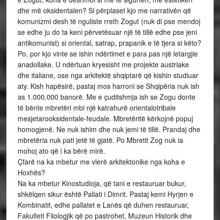
dhe më oksidentalen? Si përplaset kjo me narrativën që
komunizmi desh të nguliste rreth Zogut (nuk di pse mendoj
se edhe ju do ta keni përvetësuar një të tillë edhe pse jeni
antikomunist) si oriental, satrap, prapanik e të tjera si këto?
Po, por kjo vinte se ishin ndërtimet e para pas një letargjie
anadollake. U ndërtuan kryesisht me projekte austriake
dhe italiane, ose nga arkitektë shqiptarë që kishin studiuar
aty. Kish hapësirë, pastaj mos harroni se Shqipëria nuk ish
as 1.000.000 banorë. Me e çuditshmja ish se Zogu donte
të bënte mbretëri mbi një katrahurë orientalotribale
mesjetarooksidentale-feudale. Mbretëritë kërkojnë popuj
homogjenë. Ne nuk ishim dhe nuk jemi të tillë. Prandaj dhe
mbretëria nuk pati jetë të gjatë. Po Mbretit Zog nuk ia
mohoj ato që i ka bërë mirë.
Çfarë na ka mbetur me vlerë arkitektonike nga koha e
Hoxhës?
Na ka mbetur Kinostudioja, që tani e restauruar bukur,
shkëlqen sikur është Pallati i Dimrit. Pastaj kemi Hyrjen e
Kombinatit, edhe pallatet e Lanës që duhen restauruar,
Fakulteti Filologjik që po pastrohet, Muzeun Historik dhe