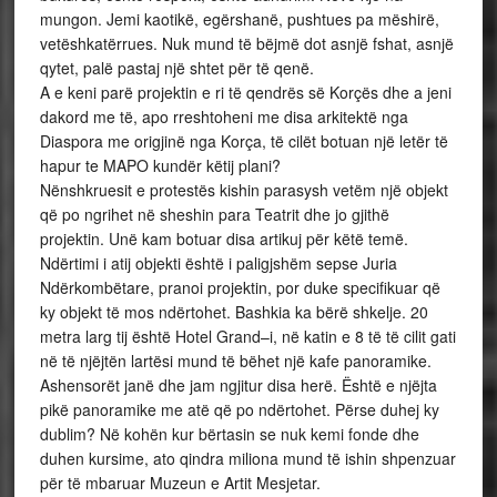
mungon. Jemi kaotikë, egërshanë, pushtues pa mëshirë,
vetëshkatërrues. Nuk mund të bëjmë dot asnjë fshat, asnjë
qytet, palë pastaj një shtet për të qenë.
A e keni parë projektin e ri të qendrës së Korçës dhe a jeni
dakord me të, apo rreshtoheni me disa arkitektë nga
Diaspora me origjinë nga Korça, të cilët botuan një letër të
hapur te MAPO kundër këtij plani?
Nënshkruesit e protestës kishin parasysh vetëm një objekt
që po ngrihet në sheshin para Teatrit dhe jo gjithë
projektin. Unë kam botuar disa artikuj për këtë temë.
Ndërtimi i atij objekti është i paligjshëm sepse Juria
Ndërkombëtare, pranoi projektin, por duke specifikuar që
ky objekt të mos ndërtohet. Bashkia ka bërë shkelje. 20
metra larg tij është Hotel Grand–i, në katin e 8 të të cilit gati
në të njëjtën lartësi mund të bëhet një kafe panoramike.
Ashensorët janë dhe jam ngjitur disa herë. Është e njëjta
pikë panoramike me atë që po ndërtohet. Përse duhej ky
dublim? Në kohën kur bërtasin se nuk kemi fonde dhe
duhen kursime, ato qindra miliona mund të ishin shpenzuar
për të mbaruar Muzeun e Artit Mesjetar.