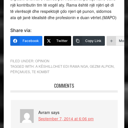
një kontributin tim të vogël aty. Rama është një njëri që di
të vlerësojë dhe respektojë çdo njeri që punon, sidomos
ata që janë idealistë dhe profesionin e duan vërtet.(MAPO)
Share via:
Facebook
Twitter
Copy Link
More
FILED UNDER:
OPINION
TAGGED WITH:
A KËSHILLOHET EDI RAMA NGA
,
GEZIM ALPION
,
PËRÇMUES
,
TE KOMBIT
COMMENTS
Avram
says
September 7, 2014 at 6:06 pm