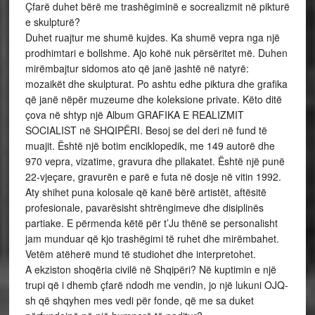
Çfarë duhet bërë me trashëgiminë e socrealizmit në pikturë
e skulpturë?
Duhet ruajtur me shumë kujdes. Ka shumë vepra nga një
prodhimtari e bollshme. Ajo kohë nuk përsëritet më. Duhen
mirëmbajtur sidomos ato që janë jashtë në natyrë:
mozaikët dhe skulpturat. Po ashtu edhe piktura dhe grafika
që janë nëpër muzeume dhe koleksione private. Këto ditë
çova në shtyp një Album GRAFIKA E REALIZMIT
SOCIALIST në SHQIPËRI. Besoj se del deri në fund të
muajit. Është një botim enciklopedik, me 149 autorë dhe
970 vepra, vizatime, gravura dhe pllakatet. Është një punë
22-vjeçare, gravurën e parë e futa në dosje në vitin 1992.
Aty shihet puna kolosale që kanë bërë artistët, aftësitë
profesionale, pavarësisht shtrëngimeve dhe disiplinës
partiake. E përmenda këtë për t’Ju thënë se personalisht
jam munduar që kjo trashëgimi të ruhet dhe mirëmbahet.
Vetëm atëherë mund të studiohet dhe interpretohet.
A ekziston shoqëria civilë në Shqipëri? Në kuptimin e një
trupi që i dhemb çfarë ndodh me vendin, jo një lukuni OJQ-
sh që shqyhen mes vedi për fonde, që me sa duket