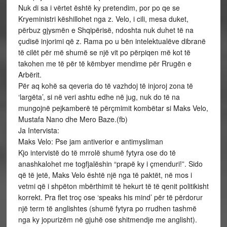
Nuk di sa i vërtet është ky pretendim, por po qe se
Kryeministri këshillohet nga z. Velo, i cili, mesa duket,
përbuz gjysmën e Shqipërisë, ndoshta nuk duhet të na
çudisë injorimi që z. Rama po u bën intelektualëve dibranë
të cilët për më shumë se një vit po përpiqen më kot të
takohen me të për të këmbyer mendime për Rrugën e
Arbërit.
Për aq kohë sa qeveria do të vazhdoj të injoroj zona të
‘largëta’, si në veri ashtu edhe në jug, nuk do të na
mungojnë pejkamberë të përçmimit kombëtar si Maks Velo,
Mustafa Nano dhe Mero Baze.(fb)
Ja Intervista:
Maks Velo: Pse jam antiverior e antimysliman
Kjo intervistë do të mrrolë shumë fytyra ose do të
anashkalohet me togfjalëshin “prapë ky i çmenduri!”. Sido
që të jetë, Maks Velo është një nga të paktët, në mos i
vetmi që i shpëton mbërthimit të hekurt të të qenit politikisht
korrekt. Pra flet troç ose ‘speaks his mind’ për të përdorur
një term të anglishtes (shumë fytyra po rrudhen tashmë
nga ky jopurizëm në gjuhë ose shitmendje me anglisht).