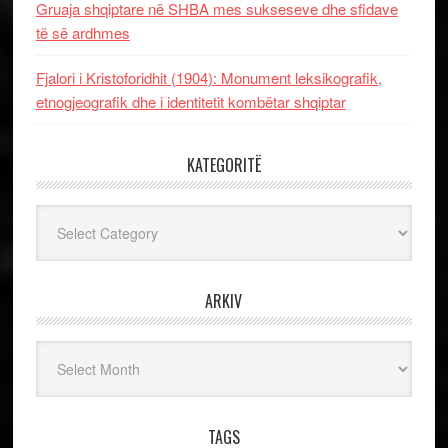
Gruaja shqiptare në SHBA mes sukseseve dhe sfidave
të së ardhmes
Fjalori i Kristoforidhit (1904): Monument leksikografik,
etnogjeografik dhe i identitetit kombëtar shqiptar
KATEGORITË
Kategoritë
ARKIV
Arkiv
TAGS