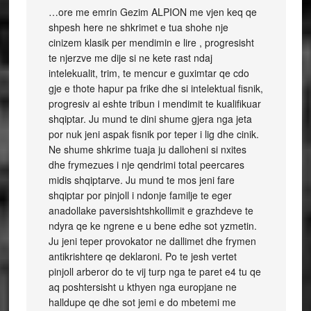
…ore me emrin Gezim ALPION me vjen keq qe
shpesh here ne shkrimet e tua shohe nje
cinizem klasik per mendimin e lire , progresisht
te njerzve me dije si ne kete rast ndaj
intelekualit, trim, te mencur e guximtar qe cdo
gje e thote hapur pa frike dhe si intelektual fisnik,
progresiv ai eshte tribun i mendimit te kualifikuar
shqiptar. Ju mund te dini shume gjera nga jeta
por nuk jeni aspak fisnik por teper i lig dhe cinik.
Ne shume shkrime tuaja ju dalloheni si nxites
dhe frymezues i nje qendrimi total peercares
midis shqiptarve. Ju mund te mos jeni fare
shqiptar por pinjoll i ndonje familje te eger
anadollake paversishtshkollimit e grazhdeve te
ndyra qe ke ngrene e u bene edhe sot yzmetin.
Ju jeni teper provokator ne dallimet dhe frymen
antikrishtere qe deklaroni. Po te jesh vertet
pinjoll arberor do te vij turp nga te paret e4 tu qe
aq poshtersisht u kthyen nga europjane ne
halldupe qe dhe sot jemi e do mbetemi me