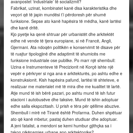
avanpostet ‘industriale’ të socializmit?
Fabrikat, uzinat, kombinatet kanë disa karakteristika dhe
veçori që të japin mundësi t’i përdoresh për shumë
funksione. Sepse ato kanë hapësira të mëdha, kanë lartësi
dhe kanë dritë.
Kjo pyetje ka qenë shtruar për urbanistët dhe arkitektët
edhe në vende të tjera europiane, si në Francë, Angli,
Gjermani. Ata ndoqën politikën e konservimit të disave për
të ruajtur tipologjinë dhe adaptimit të shumicës me
funksione industriale ose publike. Po marr një shembull:
Uzina e Instrumenteve të Precizionit në Korçë ishte një
vepër e përkryer si nga ana e arkitekturës, po ashtu edhe e
konstruksionit. Kish hapësira pafund, lartësi të shteteve, e
realizuar me materialet më të mira dhe me kualitet të lartë.
Atje mund të ish bërë pazari, po ashtu mund të ish futur
stacioni i autobusëve dhe taksive. Mund të ishin adoptuar
edhe salla ekspozitash. U prish e tëra për qëllime abuzive.
Shembull i mirë në Tiranë është Profarma. Duhen shpëtuar
ato që kanë mbetur, pastaj duhen studiuar dhe adoptuar.
A jeni fatalist, a mendoni se kemi humbur gjithçka sa i
takon pikëpamjes urbane apo arkitektonike?