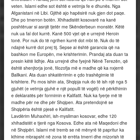
veten. Islami edhe sot është e vetmja fe e dhunës. Nga
Afganistani në Libi. Gjithë ajo hapësirë nuk gjen dot paqe.
Dhe po tmerron botën. Xhihadistët kosovarë na kanë
poshtëruar si asnjë tjetër me Skënderbeun monstër. Këtë
nuk ua fal dot kurrë. Kanë 500 vjet që e urrejnë Heroin
tonë. Por nuk do të ngrihen kurrë dot mbi të. Nuk do të
ndajnë kurrë dot prej tij. Sepse ai është garancia që na
bashkon me Europën, me krishterimin. Prandaj ata duan ta
presin këtë lidhje. Ata urrejnë dhe fyejnë Nënë Terezën, që
është shenjtorja jonë, filozofja më e madhe që ka nxjerrë
Ballkani. Ata duan shkatërrimin e çdo trashëgimie të
krishtere. Po mos ishin ata, Shqipja nuk do të ish një nga 5
gjuhët (e vetmja gjuhë e një populli të vogël) në përkthimin
e deklaratës për formimin e Kalifatit. Nuk ka fyerje më të
madhe për ne dhe për Shqipen. Ata pretendojnë se
Shqipëria është pjesë e Kalifatit.
Lavdërim Muhaxhiri, ish-mysliman kosovar, edhe 120
xhihadistët e tjerë nga Kosova. Edhe ata në Maqedoni dhe
në Shqipëri. Islami më tremb se në mënyrë të papritur ka
kthime mbrapsht në zona të errëta tmerri dhe mizorish të