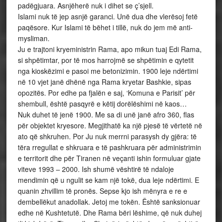
padëgjuara. Asnjëherë nuk i dihet se ç’sjell.
Islami nuk të jep asnjë garanci. Unë dua dhe vlerësoj fetë
paqësore. Kur Islami të bëhet i tillë, nuk do jem më anti-
mysliman.
Ju e trajtoni kryeministrin Rama, apo mikun tuaj Edi Rama,
si shpëtimtar, por të mos harrojmë se shpëtimin e qytetit
nga kioskëzimi e pasoi me betonizimin. 1900 leje ndërtimi
në 10 vjet janë dhënë nga Rama kryetar Bashkie, sipas
opozitës. Por edhe pa fjalën e saj, ‘Komuna e Parisit’ për
shembull, është pasqyrë e këtij dorëlëshimi në kaos…
Nuk duhet të jenë 1900. Me sa di unë janë afro 360, flas
për objektet kryesore. Megjithatë ka një pjesë të vërtetë në
ato që shkruhen. Por Ju nuk merrni parasysh dy gjëra: të
tëra rregullat e shkruara e të pashkruara për administrimin
e territorit dhe për Tiranen në veçanti ishin formuluar gjate
viteve 1993 – 2000. Ish shumë vështirë të ndaloje
mendimin që u ngulit se kam një tokë, dua leje ndërtimi. E
quanin zhvillim të pronës. Sepse kjo ish mënyra e re e
dembellëkut anadollak. Jetoj me tokën. Është sanksionuar
edhe në Kushtetutë. Dhe Rama bëri lëshime, që nuk duhej