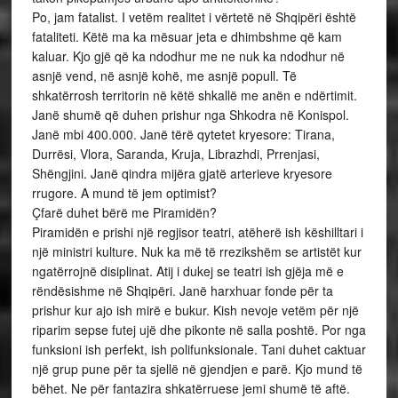
Po, jam fatalist. I vetëm realitet i vërtetë në Shqipëri është
fataliteti. Këtë ma ka mësuar jeta e dhimbshme që kam
kaluar. Kjo gjë që ka ndodhur me ne nuk ka ndodhur në
asnjë vend, në asnjë kohë, me asnjë popull. Të
shkatërrosh territorin në këtë shkallë me anën e ndërtimit.
Janë shumë që duhen prishur nga Shkodra në Konispol.
Janë mbi 400.000. Janë tërë qytetet kryesore: Tirana,
Durrësi, Vlora, Saranda, Kruja, Librazhdi, Prrenjasi,
Shëngjini. Janë qindra mijëra gjatë arterieve kryesore
rrugore. A mund të jem optimist?
Çfarë duhet bërë me Piramidën?
Piramidën e prishi një regjisor teatri, atëherë ish këshilltari i
një ministri kulture. Nuk ka më të rrezikshëm se artistët kur
ngatërrojnë disiplinat. Atij i dukej se teatri ish gjëja më e
rëndësishme në Shqipëri. Janë harxhuar fonde për ta
prishur kur ajo ish mirë e bukur. Kish nevoje vetëm për një
riparim sepse futej ujë dhe pikonte në salla poshtë. Por nga
funksioni ish perfekt, ish polifunksionale. Tani duhet caktuar
një grup pune për ta sjellë në gjendjen e parë. Kjo mund të
bëhet. Ne për fantazira shkatërruese jemi shumë të aftë.