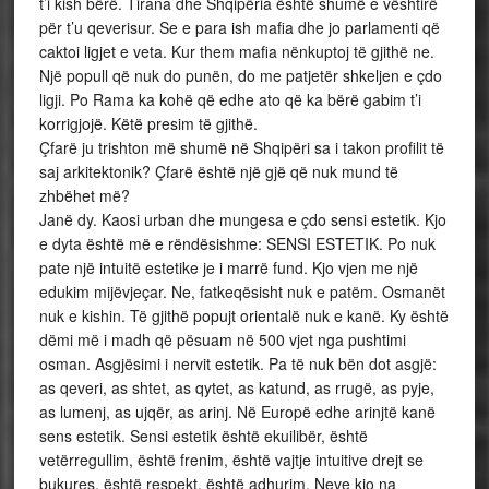
t’i kish bërë. Tirana dhe Shqipëria është shumë e vështirë
për t’u qeverisur. Se e para ish mafia dhe jo parlamenti që
caktoi ligjet e veta. Kur them mafia nënkuptoj të gjithë ne.
Një popull që nuk do punën, do me patjetër shkeljen e çdo
ligji. Po Rama ka kohë që edhe ato që ka bërë gabim t’i
korrigjojë. Këtë presim të gjithë.
Çfarë ju trishton më shumë në Shqipëri sa i takon profilit të
saj arkitektonik? Çfarë është një gjë që nuk mund të
zhbëhet më?
Janë dy. Kaosi urban dhe mungesa e çdo sensi estetik. Kjo
e dyta është më e rëndësishme: SENSI ESTETIK. Po nuk
pate një intuitë estetike je i marrë fund. Kjo vjen me një
edukim mijëvjeçar. Ne, fatkeqësisht nuk e patëm. Osmanët
nuk e kishin. Të gjithë popujt orientalë nuk e kanë. Ky është
dëmi më i madh që pësuam në 500 vjet nga pushtimi
osman. Asgjësimi i nervit estetik. Pa të nuk bën dot asgjë:
as qeveri, as shtet, as qytet, as katund, as rrugë, as pyje,
as lumenj, as ujqër, as arinj. Në Europë edhe arinjtë kanë
sens estetik. Sensi estetik është ekuilibër, është
vetërregullim, është frenim, është vajtje intuitive drejt se
bukures, është respekt, është adhurim. Neve kjo na