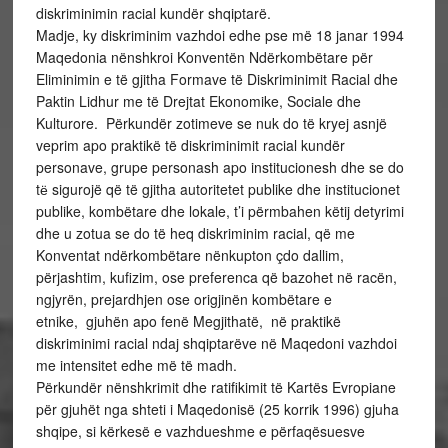
diskriminimin racial kundër shqiptarë.
Madje, ky diskriminim vazhdoi edhe pse më 18 janar 1994
Maqedonia nënshkroi Konventën Ndërkombëtare për
Eliminimin e të gjitha Formave të Diskriminimit Racial dhe
Paktin Lidhur me të Drejtat Ekonomike, Sociale dhe
Kulturore. Përkundër zotimeve se nuk do të kryej asnjë
veprim apo praktikë të diskriminimit racial kundër
personave, grupe personash apo institucionesh dhe se do
tё sigurojë që të gjitha autoritetet publike dhe institucionet
publike, kombëtare dhe lokale, t’i përmbahen këtij detyrimi
dhe u zotua se do të heq diskriminim racial, që me
Konventat ndërkombëtare nënkupton çdo dallim,
përjashtim, kufizim, ose preferenca që bazohet në racën,
ngjyrën, prejardhjen ose origjinën kombëtare e
etnike, gjuhën apo fenë Megjithatë, në praktikë
diskriminimi racial ndaj shqiptarëve në Maqedoni vazhdoi
me intensitet edhe më të madh.
Përkundër nënshkrimit dhe ratifikimit të Kartës Evropiane
për gjuhët nga shteti i Maqedonisë (25 korrik 1996) gjuha
shqipe, si kërkesë e vazhdueshme e përfaqësuesve