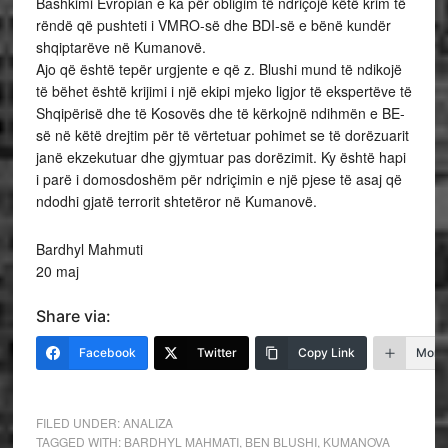
Bashkimi Evropian e ka për obligim të ndriçojë këtë krim të
rëndë që pushteti i VMRO-së dhe BDI-së e bënë kundër
shqiptarëve në Kumanovë.
Ajo që është tepër urgjente e që z. Blushi mund të ndikojë
të bëhet është krijimi i një ekipi mjeko ligjor të ekspertëve të
Shqipërisë dhe të Kosovës dhe të kërkojnë ndihmën e BE-
së në këtë drejtim për të vërtetuar pohimet se të dorëzuarit
janë ekzekutuar dhe gjymtuar pas dorëzimit. Ky është hapi
i parë i domosdoshëm për ndriçimin e një pjese të asaj që
ndodhi gjatë terrorit shtetëror në Kumanovë.
Bardhyl Mahmuti
20 maj
Share via:
Facebook
Twitter
Copy Link
More
FILED UNDER:
ANALIZA
TAGGED WITH:
BARDHYL MAHMATI
,
BEN BLUSHI
,
KUMANOVA