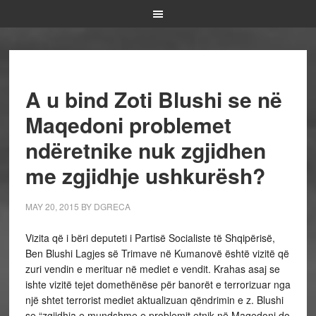
A u bind Zoti Blushi se në
Maqedoni problemet
ndëretnike nuk zgjidhen
me zgjidhje ushkurësh?
MAY 20, 2015
BY
DGRECA
Vizita që i bëri deputeti i Partisë Socialiste të Shqipërisë,
Ben Blushi Lagjes së Trimave në Kumanovë është vizitë që
zuri vendin e merituar në mediet e vendit. Krahas asaj se
ishte vizitë tejet domethënëse për banorët e terrorizuar nga
një shtet terrorist mediet aktualizuan qëndrimin e z. Blushi
se “zgjidhja e mundshme e problemit etnik në Maqedoni do