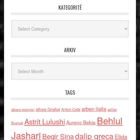
KATEGORITË
Kategoritë
ARKIV
Arkiv
TAGS
arben llalla
alfons Grishaj
Anton Cefa
asllan
albano kolonjari
Behlul
Astrit Lulushi
Aurenc Bebja
Bushati
Jashari
dalip greca
Beqir Sina
Elida