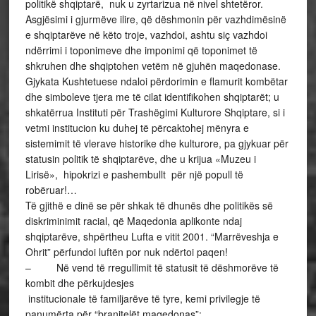
politikë shqiptarë, nuk u zyrtarizua në nivel shtetëror.
Asgjësimi i gjurmëve ilire, që dëshmonin për vazhdimësinë
e shqiptarëve në këto troje, vazhdoi, ashtu siç vazhdoi
ndërrimi i toponimeve dhe imponimi që toponimet të
shkruhen dhe shqiptohen vetëm në gjuhën maqedonase.
Gjykata Kushtetuese ndaloi përdorimin e flamurit kombëtar
dhe simboleve tjera me të cilat identifikohen shqiptarët; u
shkatërrua Instituti për Trashëgimi Kulturore Shqiptare, si i
vetmi institucion ku duhej të përcaktohej mënyra e
sistemimit të vlerave historike dhe kulturore, pa gjykuar për
statusin politik të shqiptarëve, dhe u krijua «Muzeu i
Lirisë», hipokrizi e pashembullt për një popull të
robëruar!…
Të gjithë e dinë se për shkak të dhunës dhe politikës së
diskriminimit racial, që Maqedonia aplikonte ndaj
shqiptarëve, shpërtheu Lufta e vitit 2001. “Marrëveshja e
Ohrit” përfundoi luftën por nuk ndërtoi paqen!
– Në vend të rregullimit të statusit të dëshmorëve të
kombit dhe përkujdesjes
institucionale të familjarëve të tyre, kemi privilegje të
panumërta për “branitelët maqedonas”;