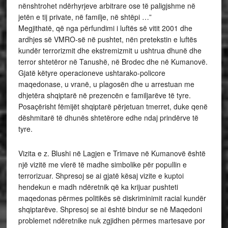
nënshtrohet ndërhyrjeve arbitrare ose të paligjshme në
jetën e tij private, në familje, në shtëpi …”
Megjithatë, që nga përfundimi i luftës së vitit 2001 dhe
ardhjes së VMRO-së në pushtet, nën pretekstin e luftës
kundër terrorizmit dhe ekstremizmit u ushtrua dhunë dhe
terror shtetëror në Tanushë, në Brodec dhe në Kumanovë.
Gjatë këtyre operacioneve ushtarako-policore
maqedonase, u vranë, u plagosën dhe u arrestuan me
dhjetëra shqiptarë në prezencën e familjarëve të tyre.
Posaçërisht fëmijët shqiptarë përjetuan tmerret, duke qenë
dëshmitarë të dhunës shtetërore edhe ndaj prindërve të
tyre.
Vizita e z. Blushi në Lagjen e Trimave në Kumanovë është
një vizitë me vlerë të madhe simbolike për popullin e
terrorizuar. Shpresoj se ai gjatë kësaj vizite e kuptoi
hendekun e madh ndëretnik që ka krijuar pushteti
maqedonas përmes politikës së diskriminimit racial kundër
shqiptarëve. Shpresoj se ai është bindur se në Maqedoni
problemet ndëretnike nuk zgjidhen përmes martesave por