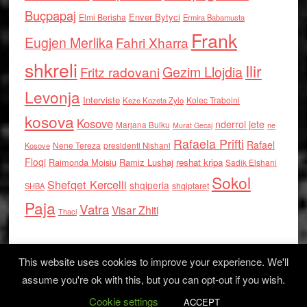
Buçpapaj
Enver Bytyci
Elmi Berisha
Ermira Babamusta
Frank
Eugjen Merlika
Fahri Xharra
shkreli
Ilir
Gezim Llojdia
Fritz radovani
Levonja
Interviste
Kolec Traboini
Keze Kozeta Zylo
kosova
Kosove
nderroi jete
Marjana Bulku
ne
Murat Gecaj
Rafaela Prifti
Rafael
Nene Tereza
Kosove
presidenti Nishani
Floqi
Raimonda Moisiu
Ramiz Lushaj
reshat kripa
Sadik Elshani
Sokol
Shefqet Kercelli
shqiperia
shqiptaret
SHBA
Paja
Vatra
Visar Zhiti
Thaci
This website uses cookies to improve your experience. We'll
assume you're ok with this, but you can opt-out if you wish.
Cookie settings
Log in
ACCEPT