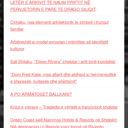
LETËR E ARKIVIT TE NAUM PRIFTIT NË
PERVJETORIN E PARE TE DRAGO SILIQIT
Oxhaku, nga elementi arkitektonik te simboli i trungut
familjar
Arbëreshët si model evropian i mbrojtjes së identitetit
kulturor
Sali Shijaku, “Diego Rivera” shqiptar i artit tonë kombëtar
“Dom Fred Kalaj, mes altarit dhe atdheut si hermeneutikë
e shpresës, kujtesës dhe shërbimit”
A PO ARMATOSET BALLKANI?
Kriza e vlerave – Tragjedia e vërtetë e tranzicionit shqiptar
Green Coast sjell Nammos Hotels & Resorts në Shqipëri:
Një destinacion i ri lifestyle merr formë në Rivierën