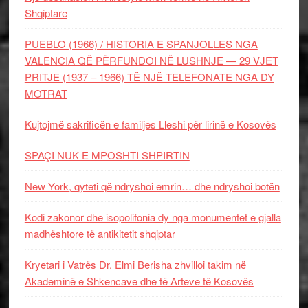
Shqiptare
PUEBLO (1966) / HISTORIA E SPANJOLLES NGA
VALENCIA QË PËRFUNDOI NË LUSHNJE — 29 VJET
PRITJE (1937 – 1966) TË NJË TELEFONATE NGA DY
MOTRAT
Kujtojmë sakrificën e familjes Lleshi për lirinë e Kosovës
SPAÇI NUK E MPOSHTI SHPIRTIN
New York, qyteti që ndryshoi emrin… dhe ndryshoi botën
Kodi zakonor dhe isopolifonia dy nga monumentet e gjalla
madhështore të antikitetit shqiptar
Kryetari i Vatrës Dr. Elmi Berisha zhvilloi takim në
Akademinë e Shkencave dhe të Arteve të Kosovës