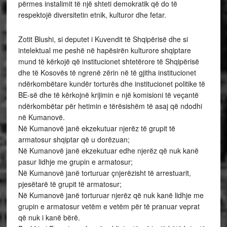
përmes instalimit të një shteti demokratik që do të
respektojë diversitetin etnik, kulturor dhe fetar.
Zotit Blushi, si deputet i Kuvendit të Shqipërisë dhe si
intelektual me peshë në hapësirën kulturore shqiptare
mund të kërkojë që institucionet shtetërore të Shqipërisë
dhe të Kosovës të ngrenë zërin në të gjitha institucionet
ndërkombëtare kundër torturës dhe institucionet politike të
BE-së dhe të kërkojnë krijimin e një komisioni të veçantë
ndërkombëtar për hetimin e tërësishëm të asaj që ndodhi
në Kumanovë.
Në Kumanovë janë ekzekutuar njerëz të grupit të
armatosur shqiptar që u dorëzuan;
Në Kumanovë janë ekzekutuar edhe njerëz që nuk kanë
pasur lidhje me grupin e armatosur;
Në Kumanovë janë torturuar çnjerëzisht të arrestuarit,
pjesëtarë të grupit të armatosur;
Në Kumanovë janë torturuar njerëz që nuk kanë lidhje me
grupin e armatosur vetëm e vetëm për të pranuar veprat
që nuk i kanë bërë.