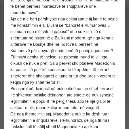
të bëhet përmes martesave të shqiptarëve dhe
maqedonasve”.
Ajo që më bëri përshtypje nga deklaratat e tij kanë të bëjnë
me konstatimin e z. Blushi se “banorët e Kumanovës u
sulmuan nga një shtet i pabesë” dhe se kjo “ditë e
shëmtuar në historinë e Ballkanit modern, që nga koha e
luftërave në Bosnjë dhe në Kosovë u përsërit në
Kumanovë për arsye që ende janë të pashpjegueshme”!
Fillimisht desha të theksoj se pabesia mund të vij nga
dikush që nuk e pret. Sa u përket shqiptarëve Maqedonia
ka pasur një politikë konsekuente të aplikimit të terrorit
shtetëror dhe shqiptarët e kanë pritur dhe presin vetëm të
këqija nga ky shtet terrorist.
Po sqaroj për lexuesit që nuk e dinë se me shtet terrorist
në shkencat politike definohen ato shtete që nuk synojnë
legjitimitetin e popullit në përgjithësi, apo të një grupi të
caktuar etnik, racor, kulturor apo fetar në veçanti.
Që nga themelimi i saj, Maqedonia nuk e ka dëshiruar
legjitimitetin e shqiptarëve. Përkundrazi, që nga fillimi i
funksionimit të këtij shteti Maqedonia ka aplikuar