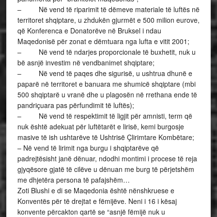
– Në vend të riparimit të dëmeve materiale të luftës në
territoret shqiptare, u zhdukën gjurmët e 500 milion eurove,
që Konferenca e Donatorëve në Bruksel i ndau
Maqedonisë për zonat e dëmtuara nga lufta e vitit 2001;
– Në vend të ndarjes proporcionale të buxhetit, nuk u
bë asnjë investim në vendbanimet shqiptare;
– Në vend të paqes dhe sigurisë, u ushtrua dhunë e
paparë në territoret e banuara me shumicë shqiptare (mbi
500 shqiptarë u vranë dhe u plagosën në rrethana ende të
pandriçuara pas përfundimit të luftës);
– Në vend të respektimit të ligjit për amnisti, term që
nuk është adekuat për luftëtarët e lirisë, kemi burgosje
masive të ish ushtarëve të Ushtrisë Çlirimtare Kombëtare;
– Në vend të lirimit nga burgu i shqiptarëve që
padrejtësisht janë dënuar, ndodhi montimi i procese të reja
gjyqësore gjatë të cilëve u dënuan me burg të përjetshëm
me dhjetëra persona të pafajshëm…
Zoti Blushi e di se Maqedonia është nënshkruese e
Konventës për të drejtat e fëmijëve. Neni i 16 i kësaj
konvente përcakton qartë se “asnjë fëmijë nuk u