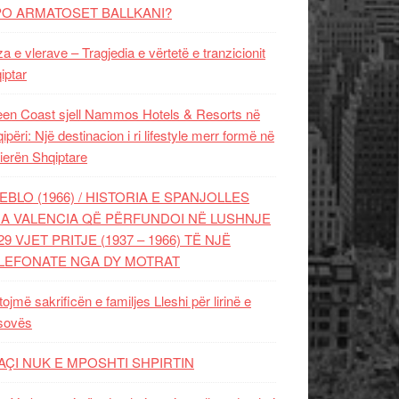
PO ARMATOSET BALLKANI?
za e vlerave – Tragjedia e vërtetë e tranzicionit
iptar
en Coast sjell Nammos Hotels & Resorts në
ipëri: Një destinacion i ri lifestyle merr formë në
ierën Shqiptare
EBLO (1966) / HISTORIA E SPANJOLLES
A VALENCIA QË PËRFUNDOI NË LUSHNJE
29 VJET PRITJE (1937 – 1966) TË NJË
LEFONATE NGA DY MOTRAT
tojmë sakrificën e familjes Lleshi për lirinë e
sovës
AÇI NUK E MPOSHTI SHPIRTIN