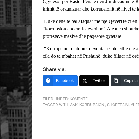
Gjyqësor për Rastet Penale nën Juridiksionin e B
krimit të organizuar dhe korrupsionit në nivel të
Duke qenë të ballafaquar me një Qeveri të cilën D
“korrupsion endemik qeveritar”, Aleanca shprehet 
protestave masive dhe paqësore qytetare.
“Korrupsioni endemik qeveritar është edhe një ar
cila do të mbahet në Prishtinë, duke filluar në o
Share via:
Facebook
Twitter
Copy Li
FILED UNDER:
KOMENTE
TAGGED WITH:
AAK
,
KORRUPSIONI
,
SHQETËSIM
,
VLER