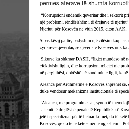
përmes aferave të shumta korrupti
“Korrupsioni endemik qeveritar dhe i sektorit pr
një problem i rëndësishëm i të drejtave të njeriut
Njeriut, për Kosovën në vitin 2015, citon AAK.
Sipas kësaj partie, padyshim një cilësim kaq i as
zyrtarëve qeveritar, se qeveria e Kosovës nuk ka 
Sikurse ka shkruar DASH, “ligjet mundësojnë nd
efektivisht ligjin, dhe korrupsioni mbetet një pr
në përgjithësi, dobësitë në sundimin e ligjit, kan
Aleanca për Ardhmërinë e Kosovës shprehet se, ë
duke vendosur mekanizma institucionalë të specia
“Aleanca, me programin e saj, synon të themeloj
sistemit të drejtësisë penale të Republikës së Kos
jetë i specializuar për të hetuar krimet; do të k
Kosovës, që do të të ketë emër të ngjashëm – Po