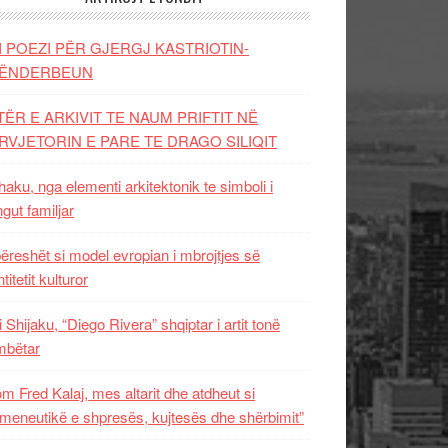
I POEZI PËR GJERGJ KASTRIOTIN-
ËNDERBEUN
TËR E ARKIVIT TE NAUM PRIFTIT NË
RVJETORIN E PARE TE DRAGO SILIQIT
aku, nga elementi arkitektonik te simboli i
ngut familjar
ëreshët si model evropian i mbrojtjes së
titetit kulturor
i Shijaku, “Diego Rivera” shqiptar i artit tonë
mbëtar
m Fred Kalaj, mes altarit dhe atdheut si
meneutikë e shpresës, kujtesës dhe shërbimit”