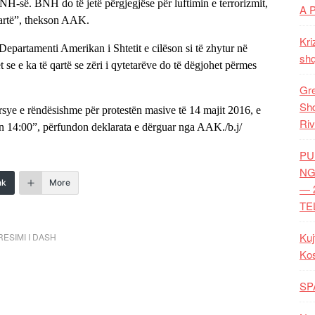
NH-së. BNH do të jetë përgjegjëse për luftimin e terrorizmit,
A 
 lartë”, thekson AAK.
Kri
epartamenti Amerikan i Shtetit e cilëson si të zhytur në
shq
se e ka të qartë se zëri i qytetarëve do të dëgjohet përmes
Gre
Shq
sye e rëndësishme për protestën masive të 14 majit 2016, e
Riv
rën 14:00”, përfundon deklarata e dërguar nga AAK./b.j/
PU
NG
nk
More
— 
TE
Kuj
ESIMI I DASH
Ko
SP