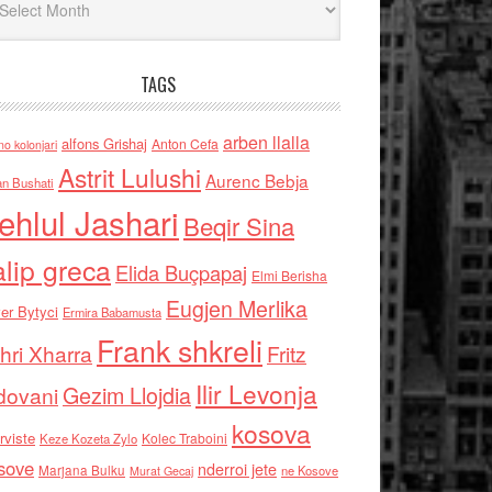
TAGS
arben llalla
alfons Grishaj
Anton Cefa
no kolonjari
Astrit Lulushi
Aurenc Bebja
an Bushati
ehlul Jashari
Beqir Sina
alip greca
Elida Buçpapaj
Elmi Berisha
Eugjen Merlika
er Bytyci
Ermira Babamusta
Frank shkreli
hri Xharra
Fritz
Ilir Levonja
Gezim Llojdia
dovani
kosova
rviste
Kolec Traboini
Keze Kozeta Zylo
sove
nderroi jete
Marjana Bulku
ne Kosove
Murat Gecaj