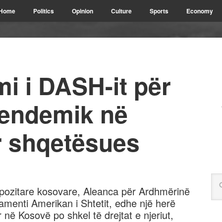
Home
Politics
Opinion
Culture
Sports
Economy
i i DASH-it për
 endemik në
r shqetësues
opozitare kosovare, Aleanca për Ardhmërinë
amenti Amerikan i Shtetit, edhe një herë
 në Kosovë po shkel të drejtat e njeriut,