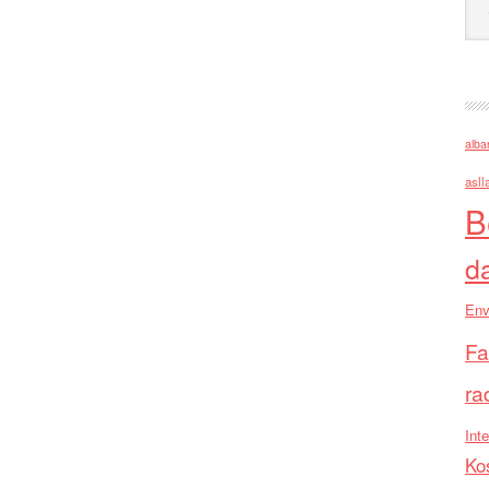
alba
asll
B
d
Env
Fa
ra
Inte
Ko