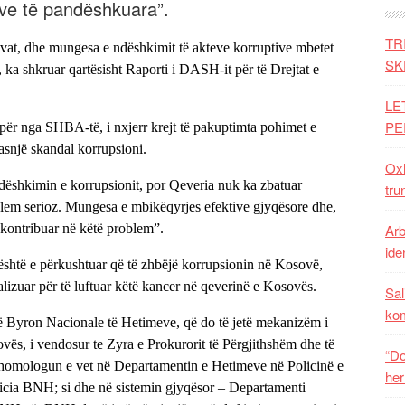
ve të pandëshkuara”.
TR
ivat, dhe mungesa e ndëshkimit të akteve korruptive mbetet
SK
”, ka shkruar qartësisht Raporti i DASH-it për të Drejtat e
LE
PE
hpër nga SHBA-të, i nxjerr krejt të pakuptimta pohimet e
asnjë skandal korrupsioni.
Oxh
ëshkimin e korrupsionit, por Qeveria nuk ka zbatuar
tru
oblem serioz. Mungesa e mbikëqyrjes efektive gjyqësore dhe,
ë kontribuar në këtë problem”.
Arb
iden
shtë e përkushtuar që të zhbëjë korrupsionin në Kosovë,
lizuar për të luftuar këtë kancer në qeverinë e Kosovës.
Sal
ko
ë Byron Nacionale të Hetimeve, që do të jetë mekanizëm i
ovës, i vendosur te Zyra e Prokurorit të Përgjithshëm dhe të
“Do
etë homologun e vet në Departamentin e Hetimeve në Policinë e
her
licia BNH; si dhe në sistemin gjyqësor – Departamenti