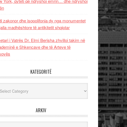
 York, qyteti që ndryshoi emrin… dhe ndryshoi
ën
i zakonor dhe isopolifonia dy nga monumentet
jalla madhështore të antikitetit shqiptar
etari i Vatrës Dr. Elmi Berisha zhvilloi takim në
deminë e Shkencave dhe të Arteve të
sovës
KATEGORITË
egoritë
ARKIV
iv