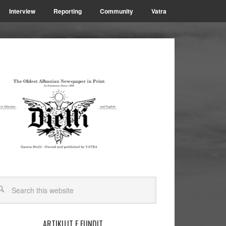
Interview
Reporting
Community
Vatra
ARTIKUJT E FUNDIT