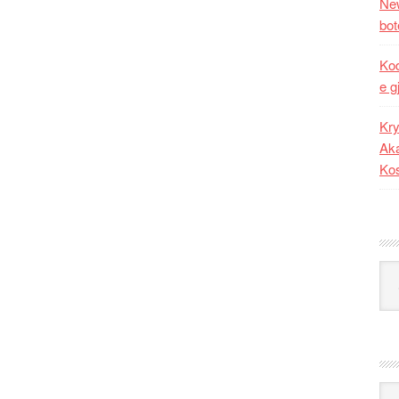
New
bot
Kod
e g
Kry
Aka
Ko
Kat
Ark