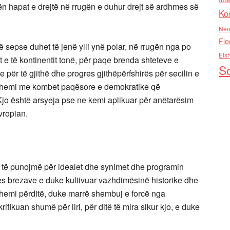
n hapat e drejtë në rrugën e duhur drejt së ardhmes së
Ko
Nen
Flo
ë sepse duhet të jenë ylli ynë polar, në rrugën nga po
Els
 e të kontinentit tonë, për paqe brenda shteteve e
So
 për të gjithë dhe progres gjithëpërfshirës për secilin e
shtohemi me kombet paqësore e demokratike që
. Kjo është arsyeja pse ne kemi aplikuar për anëtarësim
vropian.
het të punojmë për idealet dhe synimet dhe programin
es brezave e duke kultivuar vazhdimësinë historike dhe
hemi përditë, duke marrë shembuj e forcë nga
ifikuan shumë për liri, për ditë të mira sikur kjo, e duke