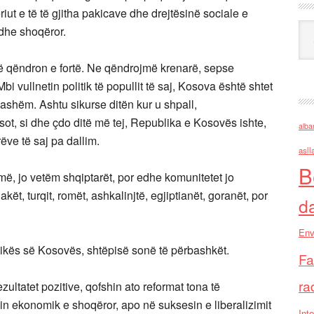
riut e të të gjitha pakicave dhe drejtësinë sociale e
Ark
k dhe shoqëror.
në qëndron e fortë. Ne qëndrojmë krenarë, sepse
bi vullnetin politik të popullit të saj, Kosova është shtet
ashëm. Ashtu sikurse ditën kur u shpall,
ot, si dhe çdo ditë më tej, Republika e Kosovës ishte,
alba
rëve të saj pa dallim.
asll
B
më, jo vetëm shqiptarët, por edhe komunitetet jo
t, turqit, romët, ashkalinjtë, egjiptianët, goranët, por
d
Env
likës së Kosovës, shtëpisë sonë të përbashkët.
Fa
ra
zultatet pozitive, qofshin ato reformat tona të
in ekonomik e shoqëror, apo në suksesin e liberalizimit
Inte