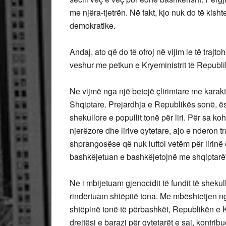
me njëra-tjetrën. Në fakt, kjo nuk do të kisht
demokratike.
Andaj, ato që do të ofroj në vijim le të trajtoh
veshur me petkun e Kryeministrit të Republi
Ne vijmë nga një betejë çlirimtare me karakte
Shqiptare. Prejardhja e Republikës sonë, ësht
shekullore e popullit tonë për liri. Për sa 
njerëzore dhe lirive qytetare, ajo e nderon 
shprangosëse që nuk luftoi vetëm për lirinë e
bashkëjetuan e bashkëjetojnë me shqiptarët
Ne i mbijetuam gjenocidit të fundit të shekul
rindërtuam shtëpitë tona. Me mbështetjen n
shtëpinë tonë të përbashkët, Republikën e K
drejtësi e barazi për qytetarët e saj, kontri