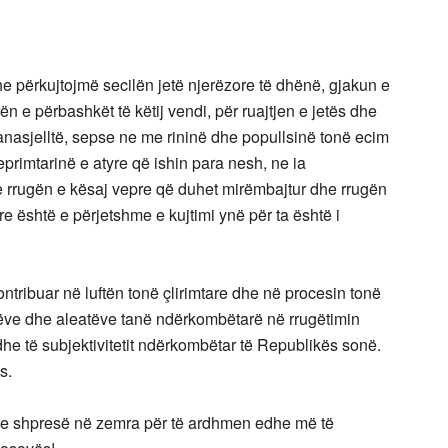
dhe përkujtojmë secilën jetë njerëzore të dhënë, gjakun e
n e përbashkët të këtij vendi, për ruajtjen e jetës dhe
i anasjelltë, sepse ne me rininë dhe popullsinë tonë ecim
primtarinë e atyre që ishin para nesh, ne ia
e rrugën e kësaj vepre që duhet mirëmbajtur dhe rrugën
e është e përjetshme e kujtimi ynë për ta është i
ontribuar në luftën tonë çlirimtare dhe në procesin tonë
rëve dhe aleatëve tanë ndërkombëtarë në rrugëtimin
 dhe të subjektivitetit ndërkombëtar të Republikës sonë.
s.
ë, me shpresë në zemra për të ardhmen edhe më të