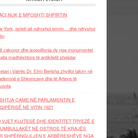
AÇI NUK E MPOSHTI SHPIRTIN
 York, qyteti që ndryshoi emrin… dhe ndryshoi
ën
i zakonor dhe isopolifonia dy nga monumentet
jalla madhështore të antikitetit shqiptar
etari i Vatrës Dr. Elmi Berisha zhvilloi takim në
deminë e Shkencave dhe të Arteve të
sovës
SHTJA ÇAME NË PARLAMENTIN E
QIPËRISË NË VITIN 1921
0 VJET KUJTESË DHE IDENTITET-TRYEZË E
UMBULLAKËT NË OSTROS TË KRAJËS
R SHPËRNGULJEN E ARBËRESHËVE NGA