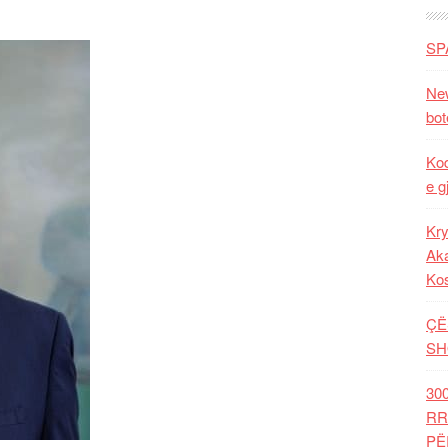
SP
New
bot
Kod
e g
Kry
Aka
Ko
ÇË
SH
30
RR
PË