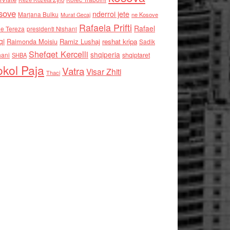
sove
nderroi jete
Marjana Bulku
ne Kosove
Murat Gecaj
Rafaela Prifti
Rafael
e Tereza
presidenti Nishani
qi
Raimonda Moisiu
Ramiz Lushaj
reshat kripa
Sadik
Shefqet Kercelli
shqiperia
hani
shqiptaret
SHBA
kol Paja
Vatra
Visar Zhiti
Thaci