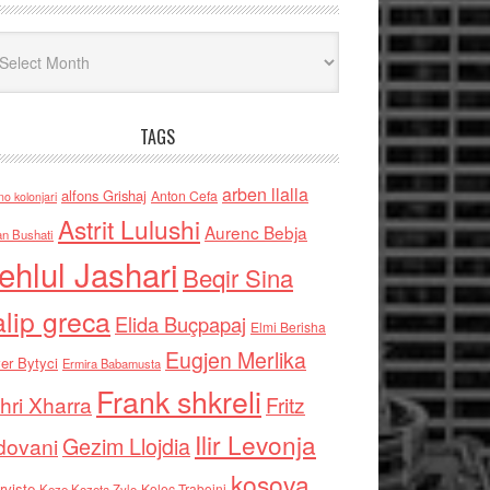
iv
TAGS
arben llalla
alfons Grishaj
Anton Cefa
no kolonjari
Astrit Lulushi
Aurenc Bebja
an Bushati
ehlul Jashari
Beqir Sina
alip greca
Elida Buçpapaj
Elmi Berisha
Eugjen Merlika
er Bytyci
Ermira Babamusta
Frank shkreli
hri Xharra
Fritz
Ilir Levonja
Gezim Llojdia
dovani
kosova
rviste
Kolec Traboini
Keze Kozeta Zylo