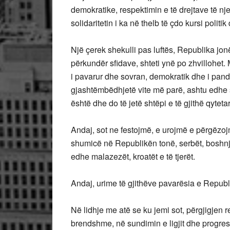
demokratike, respektimin e të drejtave të nje
solidaritetin i ka në thelb të çdo kursi politi
Një çerek shekulli pas luftës, Republika jo
përkundër sfidave, shteti ynë po zhvillohet. M
i pavarur dhe sovran, demokratik dhe i pand
gjashtëmbëdhjetë vite më parë, ashtu edhe s
është dhe do të jetë shtëpi e të gjithë qyteta
Andaj, sot ne festojmë, e urojmë e përgëzoj
shumicë në Republikën tonë, serbët, boshnjakë
edhe malazezët, kroatët e të tjerët.
Andaj, urime të gjithëve pavarësia e Repub
Në lidhje me atë se ku jemi sot, përgjigjen re
brendshme, në sundimin e ligjit dhe progres