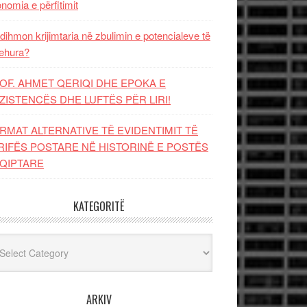
nomia e përfitimit
dihmon krijimtaria në zbulimin e potencialeve të
ehura?
OF. AHMET QERIQI DHE EPOKA E
ZISTENCЁS DHE LUFTЁS PЁR LIRI!
RMAT ALTERNATIVE TË EVIDENTIMIT TË
RIFËS POSTARE NË HISTORINË E POSTËS
QIPTARE
KATEGORITË
egoritë
ARKIV