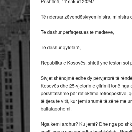
Prishtinë, 17 shkurt 2024/
Të nderuar zëvendëskryeministra, ministra 
Të
dashur përfaqësues të medieve,
Të dashur qytetarë,
Republika e Kosovës, shteti ynë feston sot p
Sivjet shënojmë edhe dy përvjetorë të rëndë
Kosovës dhe 25-vjetorin e çlirimit tonë nga o
përshtatshme për reflektime retrospektive, 
të tjera të vitit, kur jemi shumë të zënë me 
ballafaqohemi.
Nga kemi ardhur? Ku jemi? Dhe nga po shkoj
secili veç e veç por edhe bashkërisht. Përgj