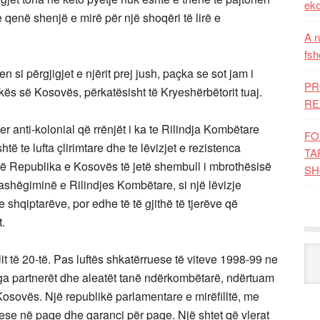
eko
e qenë shenjë e mirë për një shoqëri të lirë e
A n
fsh
en si përgjigjet e njërit prej jush, paçka se sot jam i
PR
kës së Kosovës, përkatësisht të Kryeshërbëtorit tuaj.
RE
r anti-kolonial që rrënjët i ka te Rilindja Kombëtare
FO
ë te lufta çlirimtare dhe te lëvizjet e rezistenca
TA
kohë Republika e Kosovës të jetë shembull i mbrothësisë
SH
trashëgiminë e Rilindjes Kombëtare, si një lëvizje
 shqiptarëve, por edhe të të gjithë të tjerëve që
.
Kat
lit të 20-të. Pas luftës shkatërruese të viteve 1998-99 ne
ga partnerët dhe aleatët tanë ndërkombëtarë, ndërtuam
osovës. Një republikë parlamentare e mirëfilltë, me
buese në paqe dhe garanci për paqe. Një shtet që vlerat