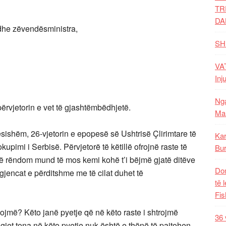
TR
DA
dhe zëvendësministra,
SH
VAT
Inj
Nga
ërvjetorin e vet të gjashtëmbëdhjetë.
Mal
sishëm, 26-vjetorin e epopesë së Ushtrisë Çlirimtare të
Kar
kupimi i Serbisë. Përvjetorë të këtillë ofrojnë raste të
Bur
që rëndom mund të mos kemi kohë t’i bëjmë gjatë ditëve
Dom
urgjencat e përditshme me të cilat duhet të
të 
Fis
më? Këto janë pyetje që në këto raste i shtrojmë
36 
igjet tona në këto pyetje nuk është e thënë të pajtohen