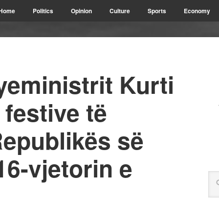
Home
Politics
Opinion
Culture
Sports
Economy
yeministrit Kurti
festive të
Republikës së
6-vjetorin e