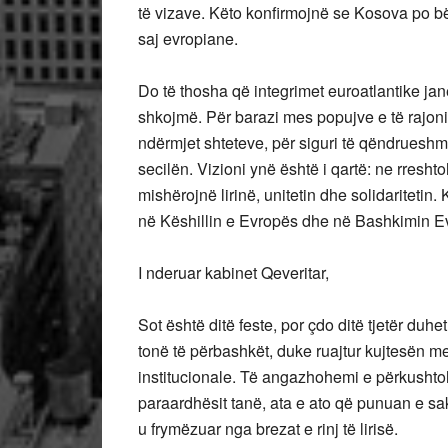
të vizave. Këto konfirmojnë se Kosova po bë
saj evropiane.
Do të thosha që integrimet euroatlantike jan
shkojmë. Për barazi mes popujve e të rajonit
ndërmjet shteteve, për siguri të qëndrueshme
secilën. Vizioni ynë është i qartë: ne rre
mishërojnë lirinë, unitetin dhe solidaritetin
në Këshillin e Evropës dhe në Bashkimin E
I nderuar kabinet Qeveritar,
Sot është ditë feste, por çdo ditë tjetër du
tonë të përbashkët, duke ruajtur kujtesën m
institucionale. Të angazhohemi e përkushto
paraardhësit tanë, ata e ato që punuan e sakr
u frymëzuar nga brezat e rinj të lirisë.