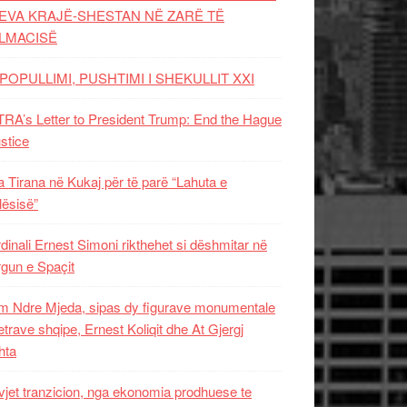
EVA KRAJË-SHESTAN NË ZARË TË
LMACISË
POPULLIMI, PUSHTIMI I SHEKULLIT XXI
RA’s Letter to President Trump: End the Hague
ustice
 Tirana në Kukaj për të parë “Lahuta e
ësisë”
dinali Ernest Simoni rikthehet si dëshmitar në
gun e Spaçit
 Ndre Mjeda, sipas dy figurave monumentale
letrave shqipe, Ernest Koliqit dhe At Gjergj
hta
vjet tranzicion, nga ekonomia prodhuese te