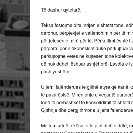
Të dashur qytetarë,
Teksa festojmë ditëlindjen e shtetit tonë, e
derdhur, përpjekjet e vetëmohimin për të mirë
për jetesën e mirë për të. Përkujtimi është 
përpara, por njëkohësisht duke përkujtuar ve
përkujtojmë vetes në kujtesën tonë kolektiv
që nuk duhet lëshuar asnjëherë. Lavdia e tyr
pashlyeshëm.
U jemi falënderues të gjithë atyre që kanë k
të pavarësisë. Mirënjohje e veçantë partne
tonë të përbashkët të konsolidimit të shtetit
Gjithnjë dhe përgjithmonë u jemi falënderue
Me lumturinë e kësaj dite plot diell e drit