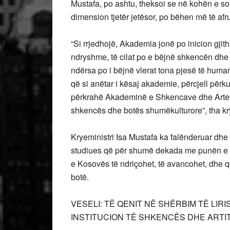
Mustafa, po ashtu, theksoi se në kohën e sot
dimension tjetër jetësor, po bëhen më të afr
“Si rrjedhojë, Akademia jonë po inicion gji
ndryshme, të cilat po e bëjnë shkencën dhe 
ndërsa po i bëjnë vlerat tona pjesë të human
që si anëtar i kësaj akademie, përcjell për
përkrahë Akademinë e Shkencave dhe Artev
shkencës dhe botës shumëkulturore”, tha kry
Kryeministri Isa Mustafa ka falënderuar dhe 
studiues që për shumë dekada me punën e tyr
e Kosovës të ndriçohet, të avancohet, dhe 
botë.
VESELI: TË QENIT NË SHËRBIM TË LIR
INSTITUCION TË SHKENCËS DHE ARTI