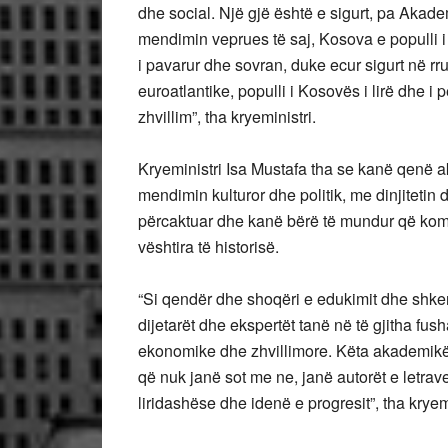
dhe social. Një gjë është e sigurt, pa Aka
mendimin veprues të saj, Kosova e populli i
i pavarur dhe sovran, duke ecur sigurt në 
euroatlantike, populli i Kosovës i lirë dhe 
zhvillim”, tha kryeministri.
Kryeministri Isa Mustafa tha se kanë qenë ak
mendimin kulturor dhe politik, me dinjitetin
përcaktuar dhe kanë bërë të mundur që komb
vështira të historisë.
“Si qendër dhe shoqëri e edukimit dhe shke
dijetarët dhe ekspertët tanë në të gjitha fus
ekonomike dhe zhvillimore. Këta akademikë
që nuk janë sot me ne, janë autorët e letrave
liridashëse dhe idenë e progresit”, tha kryemi