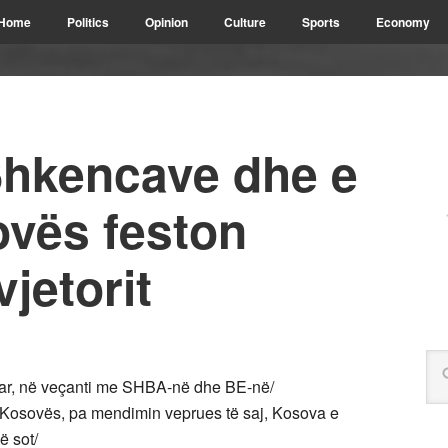
Home
Politics
Opinion
Culture
Sports
Economy
hkencave dhe e
ovës feston
vjetorit
ëtar, në veçanti me SHBA-në dhe BE-në/
Kosovës, pa mendimin veprues të saj, Kosova e
ë sot/