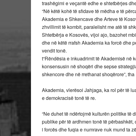
trashëgimi e veçantë edhe e shtetbërjes dhe 
“Në këtë kohë të sfidave të mëdha e të përc
Akademia e Shkencave dhe Arteve të Kosovës
zhvillimit të kombit, paralelisht me atë të s
Shtetbërja e Kosovës, vijoi ajo, bazohet mb
dhe në këtë rrafsh Akademia ka forcë dhe pot
vendit tonë.
t“Rëndësia e inkuadrimit të Akademisë në k
konsensusin në shoqëri dhe sepse strategjia 
shkencore dhe në rrethanat shoqërore”, tha
Akademia, vlerësoi Jahjaga, ka rol për të lu
e demokracisë tonë të re.
“Ne duhet të ndërtojmë kulturën politike të 
publike për të ardhmen tonë të përbashkët, 
i forcës dhe fuqia e numrave nuk mund ta z