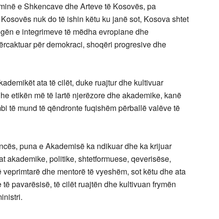
deminë e Shkencave dhe Arteve të Kosovës, pa
 Kosovës nuk do të ishin këtu ku janë sot, Kosova shtet
rrugën e integrimeve të mëdha evropiane dhe
i përcaktuar për demokraci, shoqëri progresive dhe
ademikët ata të cilët, duke ruajtur dhe kultivuar
 dhe etikën më të lartë njerëzore dhe akademike, kanë
i të mund të qëndronte fuqishëm përballë valëve të
ncës, puna e Akademisë ka ndikuar dhe ka krijuar
hat akademike, politike, shtetformuese, qeverisëse,
 veprimtarë dhe mentorë të vyeshëm, sot këtu dhe ata
 të pavarësisë, të cilët ruajtën dhe kultivuan frymën
nistri.