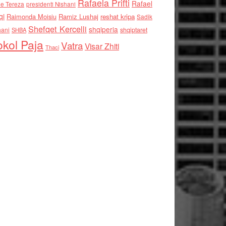
Rafaela Prifti
Rafael
e Tereza
presidenti Nishani
qi
Raimonda Moisiu
Ramiz Lushaj
reshat kripa
Sadik
Shefqet Kercelli
shqiperia
hani
shqiptaret
SHBA
kol Paja
Vatra
Visar Zhiti
Thaci