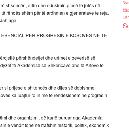
Nen
rë shkencën, artin dhe edukimin pjesë të jetës në
Flo
 të rëndësishëm për të ardhmen e gjeneratave të reja.
Els
 Jahjaga.
So
L ESENCIAL PËR PROGRESIN E KOSOVËS NË TË
ërcjellë përshëndetjet dhe urimet e qeverisë së
 dyzet të Akademisë së Shkencave dhe të Arteve të
er si prijëse e shkencës dhe dijes së dobishme,
vës ka luajtur rolin më të rëndësishëm në progresin
mendimi dhe organizimi, që kanë buruar nga Akademia
in e vendit tonë në rrafshin historik, politik, ekonomik