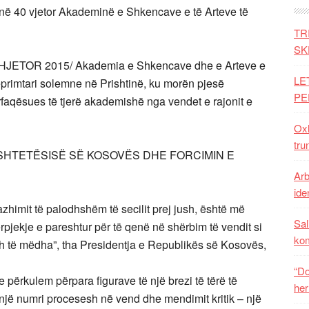
ë 40 vjetor Akademinë e Shkencave e të Arteve të
TR
SK
ETOR 2015/ Akademia e Shkencave dhe e Arteve e
LE
eprimtari solemne në Prishtinë, ku morën pjesë
PE
 përfaqësues të tjerë akademishë nga vendet e rajonit e
Oxh
tru
 SHTETËSISË SË KOSOVËS DHE FORCIMIN E
Arb
iden
azhimit të palodhshëm të secilit prej jush, është më
Sal
jekje e pareshtur për të qenë në shërbim të vendit si
ko
sh të mëdha”, tha Presidentja e Republikës së Kosovës,
“Do
e përkulem përpara figurave të një brezi të tërë të
her
jë numri procesesh në vend dhe mendimit kritik – një