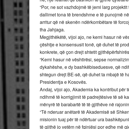
“Por, ne sot vazhdojmë të jemi larg projektit
dallimet tona të brendshme e të punojmë në
arritur që në skenën ndërkombëtare të forco
tha Jahjaga.
Megjithëkëtë, vijoi ajo, ne kemi hasur në 
çështje e konsensusit tonë, që duhet të pro
konkrete, që çon drejt shtetit gjithëpërfshir
“Kemi hasur në vështirësi, sepse normalizi
dykahëshe, e dy bashkëbiseduesve, që ndi
shtegun drejt BE-së, që duhet ta mbajë të ha
Presidentja e Kosovës.
Andaj, vijoi ajo, Akademia ka kontribut për t
ndihmë të korrigjimit të padrejtësive të së k
mënyrë të barabartë të të gjithëve në rajonin
“Të nderuar anëtarë të Akademisë së Shken
misionin tuaj për të ndërtuar ura bashkëpu
të gjithë jo vetëm në fqinjësi por edhe më gj