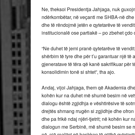
Ne, theksoi Presidentja Jahjaga, nuk guxojmë
ndërkombëtar, në veçanti me SHBA-në dhe B
dhe të rëndojmë jetën e qytetarëve të vendit, 
institucionalë ose partiakë – po zbehet çdo
“Ne duhet të jemi pranë qytetarëve të vendit
shërbim të tyre dhe për t’u garantuar një t
gjeneratave të tëra që kanë sakrifikuar për
konsolidimin tonë si shtet”, tha ajo.
Andaj, vijoi Jahjaga, them që Akademia dhe i
kohën kur na duhet më shumë besim në vetv
dialogu është zgjidhja e vështirësive të sotm
drejtës shmang rrugën si zgjidhje dhe ofron 
dhe pa frikë ndaj njëri-tjetrit; në kohën ku
dialogun me Serbinë, më shumë besim se rru
në, një realitet që bashkon të gjithë qytetarë