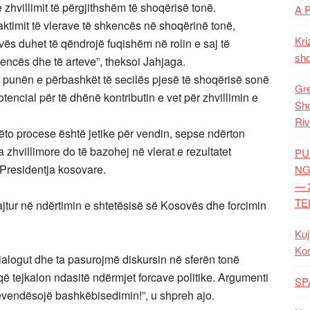
zhvillimit të përgjithshëm të shoqërisë tonë.
A 
aktimit të vlerave të shkencës në shoqërinë tonë,
Kri
 duhet të qëndrojë fuqishëm në rolin e saj të
shq
hkencës dhe të arteve”, theksoi Jahjaga.
i punën e përbashkët të secilës pjesë të shoqërisë sonë
Gre
encial për të dhënë kontributin e vet për zhvillimin e
Shq
Riv
ëto procese është jetike për vendin, sepse ndërton
zhvillimore do të bazohej në vlerat e rezultatet
PU
 Presidentja kosovare.
NG
— 
TE
ajtur në ndërtimin e shtetësisë së Kosovës dhe forcimin
Kuj
Ko
dialogut dhe ta pasurojmë diskursin në sferën tonë
që tejkalon ndasitë ndërmjet forcave politike. Argumenti
SP
ëvendësojë bashkëbisedimin!”, u shpreh ajo.