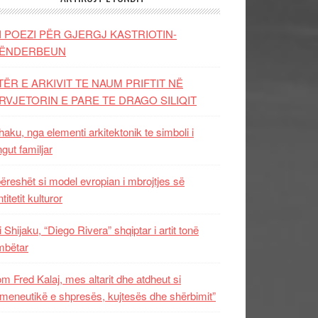
I POEZI PËR GJERGJ KASTRIOTIN-
ËNDERBEUN
TËR E ARKIVIT TE NAUM PRIFTIT NË
RVJETORIN E PARE TE DRAGO SILIQIT
aku, nga elementi arkitektonik te simboli i
ngut familjar
ëreshët si model evropian i mbrojtjes së
titetit kulturor
i Shijaku, “Diego Rivera” shqiptar i artit tonë
mbëtar
m Fred Kalaj, mes altarit dhe atdheut si
meneutikë e shpresës, kujtesës dhe shërbimit”