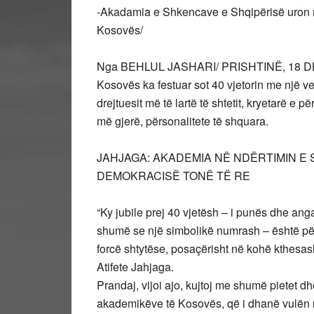
-Akadamia e Shkencave e Shqipërisë uron n
Kosovës/
Nga BEHLUL JASHARI/ PRISHTINË, 18 DHJ
Kosovës ka festuar sot 40 vjetorin me një v
drejtuesit më të lartë të shtetit, kryetarë e
më gjerë, përsonalitete të shquara.
JAHJAGA: AKADEMIA NË NDËRTIMIN E
DEMOKRACISË TONË TË RE
“Ky jubile prej 40 vjetësh – i punës dhe ang
shumë se një simbolikë numrash – është përp
forcë shtytëse, posaçërisht në kohë kthesa
Atifete Jahjaga.
Prandaj, vijoi ajo, kujtoj me shumë pietet dh
akademikëve të Kosovës, që i dhanë vulën n