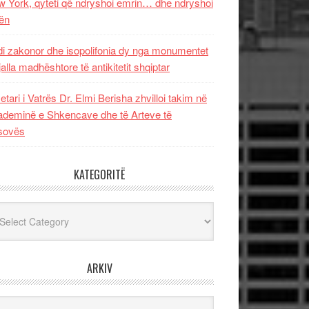
 York, qyteti që ndryshoi emrin… dhe ndryshoi
ën
i zakonor dhe isopolifonia dy nga monumentet
jalla madhështore të antikitetit shqiptar
etari i Vatrës Dr. Elmi Berisha zhvilloi takim në
deminë e Shkencave dhe të Arteve të
sovës
KATEGORITË
egoritë
ARKIV
iv