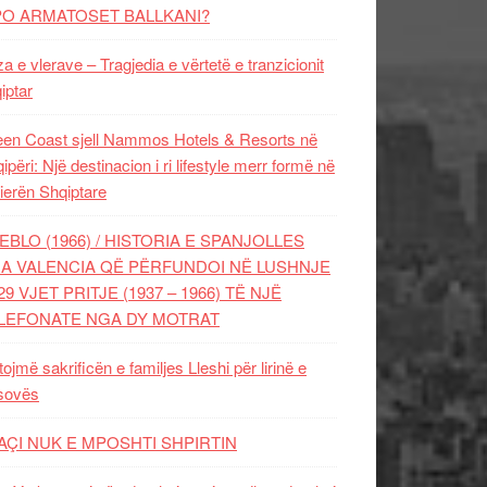
PO ARMATOSET BALLKANI?
za e vlerave – Tragjedia e vërtetë e tranzicionit
iptar
en Coast sjell Nammos Hotels & Resorts në
ipëri: Një destinacion i ri lifestyle merr formë në
ierën Shqiptare
EBLO (1966) / HISTORIA E SPANJOLLES
A VALENCIA QË PËRFUNDOI NË LUSHNJE
29 VJET PRITJE (1937 – 1966) TË NJË
LEFONATE NGA DY MOTRAT
tojmë sakrificën e familjes Lleshi për lirinë e
sovës
AÇI NUK E MPOSHTI SHPIRTIN