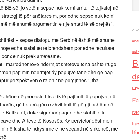
 të BE-së: jo vetëm sepse nuk kemi arritur të tejkalojmë
 strategjitë për anëtarësim, por edhe sepse nuk kemi
jmë më shumë argumentin e një shteti të së drejtës”,
vështirësi – sepse dialogu me Serbinë është më shumë
alba
dhojë edhe stabilitet të brendshëm por edhe rezultate
asll
ës por që nuk prek shtetësinë.
B
mi i marrëdhënieve ndërmjet shteteve tona është rrugë
hmon pajtimin ndërmjet dy popujve tanë dhe që hap
d
pur perspektivën e rajonit në përgjithësi”, tha
Env
ë dhënë në procesin historik të pajtimit të popujve, në
Fa
aluarës, që hap rrugën e zhvillimit të përgjithshëm në
ra
 e Ballkanit, duke siguruar paqen dhe stabilitetin.
cave dhe Arteve të Kosovës, Ky përvjetor dëshmon
Inte
nimi në fusha të ndryshme e në veçanti në shkencë, me
Ko
erë.