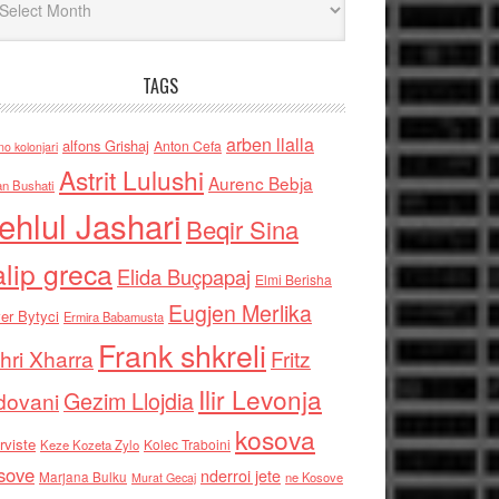
TAGS
arben llalla
alfons Grishaj
Anton Cefa
no kolonjari
Astrit Lulushi
Aurenc Bebja
an Bushati
ehlul Jashari
Beqir Sina
alip greca
Elida Buçpapaj
Elmi Berisha
Eugjen Merlika
er Bytyci
Ermira Babamusta
Frank shkreli
hri Xharra
Fritz
Ilir Levonja
Gezim Llojdia
dovani
kosova
rviste
Kolec Traboini
Keze Kozeta Zylo
sove
nderroi jete
Marjana Bulku
ne Kosove
Murat Gecaj