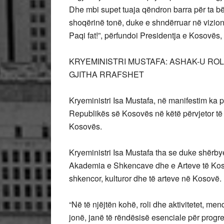
Dhe mbi supet tuaja qëndron barra për ta bë
shoqërinë tonë, duke e shndërruar në vizion
Paqi fat!”, përfundoi Presidentja e Kosovës,
KRYEMINISTRI MUSTAFA: ASHAK-U RO
GJITHA RRAFSHET
Kryeministri Isa Mustafa, në manifestim ka p
Republikës së Kosovës në këtë përvjetor të
Kosovës.
Kryeministri Isa Mustafa tha se duke shërby
Akademia e Shkencave dhe e Arteve të Koso
shkencor, kulturor dhe të arteve në Kosovë.
“Në të njëjtën kohë, roli dhe aktivitetet, 
jonë, janë të rëndësisë esenciale për progres