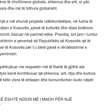
me të zhvillimeve globale, shkenca dhe arti, si çdo
uara dhe më të lidhura globalisht.
thnjë e më shumë projekte ndërkombëtare, në fusha të
dijen e Kosovës, pjesë të kulturës dhe dijes botërore,
izmit, bazuar në parimet etike. Prandaj, sot jam i lumtur
kushtimin e qeverisë së Republikës së Kosovës që të
e të Kosovës për t’u bërë pjesë e rëndësishme e
eministri.
përkujtuar me respektin më të thellë të gjithë ata
e kanë kontribuuar që shkenca, arti, dija dhe kultura
që këto vlera të shfaqen dhe komunikohen kudo nëpër
ISË ËSHTË NDERI MË I MADH PËR NJË
T