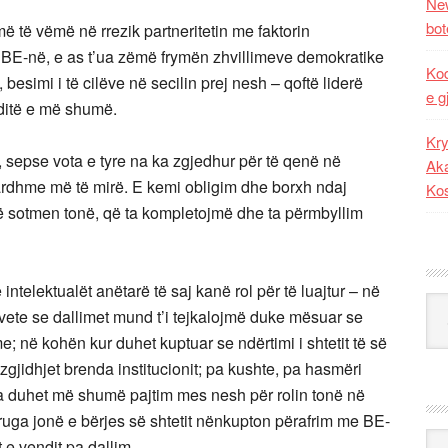
New
bot
 të vëmë në rrezik partneritetin me faktorin
E-në, e as t’ua zëmë frymën zhvillimeve demokratike
Kod
besimi i të cilëve në secilin prej nesh – qoftë liderë
e g
 ditë e më shumë.
Kry
, sepse vota e tyre na ka zgjedhur për të qenë në
Aka
ë ardhme më të mirë. E kemi obligim dhe borxh ndaj
Ko
 të sotmen tonë, që ta kompletojmë dhe ta përmbyllim
ntelektualët anëtarë të saj kanë rol për të luajtur – në
Kat
ete se dallimet mund t’i tejkalojmë duke mësuar se
e; në kohën kur duhet kuptuar se ndërtimi i shtetit të së
zgjidhjet brenda institucionit; pa kushte, pa hasmëri
r na duhet më shumë pajtim mes nesh për rolin tonë në
ga jonë e bërjes së shtetit nënkupton përafrim me BE-
Ark
t e vendit pa dallim.