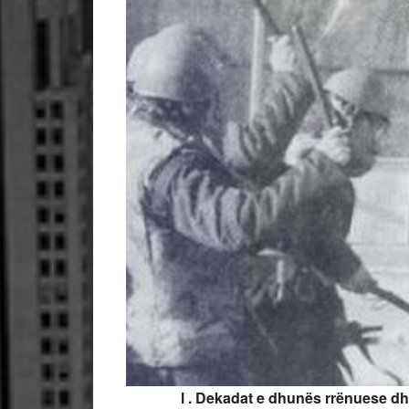
l . Dekadat e dhunës rrënuese dhe r