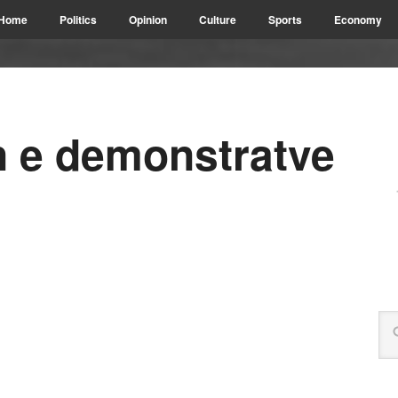
Home
Politics
Opinion
Culture
Sports
Economy
n e demonstratve