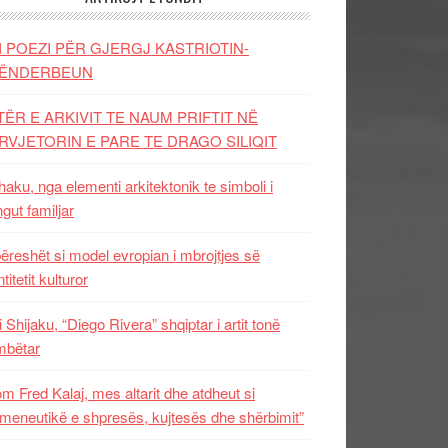
I POEZI PËR GJERGJ KASTRIOTIN-
ËNDERBEUN
TËR E ARKIVIT TE NAUM PRIFTIT NË
RVJETORIN E PARE TE DRAGO SILIQIT
aku, nga elementi arkitektonik te simboli i
ngut familjar
ëreshët si model evropian i mbrojtjes së
titetit kulturor
i Shijaku, “Diego Rivera” shqiptar i artit tonë
mbëtar
m Fred Kalaj, mes altarit dhe atdheut si
meneutikë e shpresës, kujtesës dhe shërbimit”