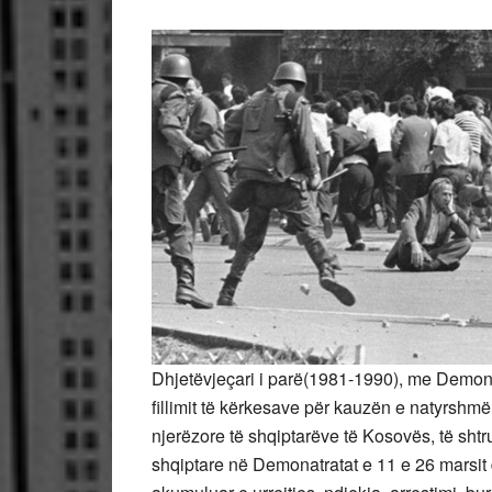
Dhjetëvjeçari i parë(1981-1990), me Demonst
fillimit të kërkesave për kauzën e natyrshmë
njerëzore të shqiptarëve të Kosovës, të shtr
shqiptare në Demonatratat e 11 e 26 marsit dh