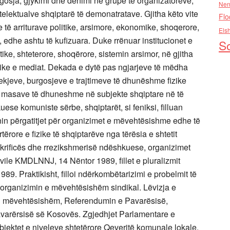
urgosja, gjykimi dhe denimi në grupe të organizatorëve,
Nen
elektualve shqiptarë të demonatratave. Gjitha këto vite
Flo
e të arriturave politike, arsimore, ekonomike, shoqerore,
Els
edhe ashtu të kufizuara. Duke rrënuar institucionet e
So
tike, shteterore, shoqërore, sistemin arsimor, në gjitha
mike e mediat. Dekada e dytë pas ngjarjeve të mëdha
kjeve, burgosjeve e trajtimeve të dhunëshme fizike
 masave të dhuneshme në subjekte shqiptare në të
ese komuniste sërbe, shqiptarët, si feniksi, filluan
ënin përgatitjet për organizimet e mëvehtësishme edhe të
tërore e fizike të shqiptarëve nga tërësia e shtetit
akrificës dhe rrezikshmerisë ndëshkuese, organizimet
vile KMDLNNJ, 14 Nëntor 1989, fillet e pluralizmit
989. Praktikisht, filloi ndërkombëtarizimi e probelmit të
organizimin e mëvehtësishëm sindikal. Lëvizja e
r i mëvehtësishëm, Referendumin e Pavarësisë,
varërsisë së Kosovës. Zgjedhjet Parlamentare e
jektet e niveleve shtetërore Qeveritë komunale lokale,