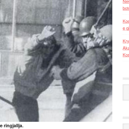
New
bot
Kod
e g
Kry
Aka
Ko
Kat
ingjallja.
Ark