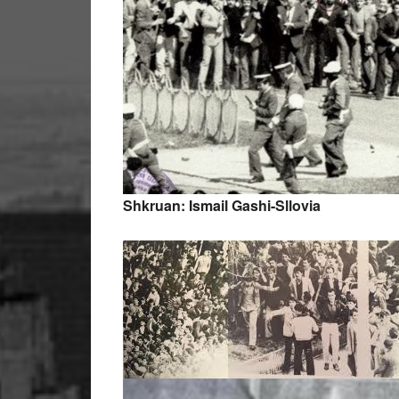
Shkruan: Ismail Gashi-Sllovia