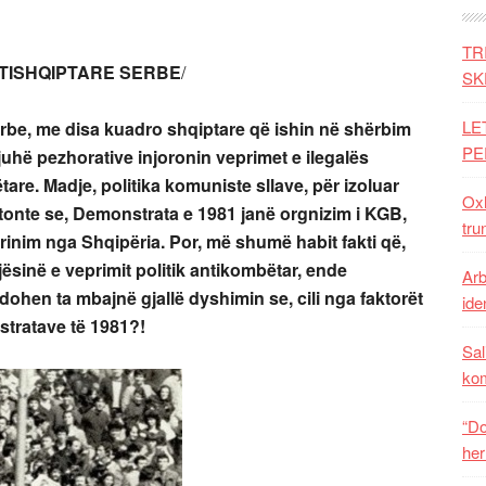
TR
NTISHQIPTARE SERBE
/
SK
LE
ërbe, me disa kuadro shqiptare që ishin në shërbim
PE
juhë pezhorative injoronin veprimet e ilegalës
ëtare. Madje, politika komuniste sllave, për izoluar
Oxh
etonte se, Demonstrata e 1981 janë orgnizim i KGB,
tru
nim nga Shqipëria. Por, më shumë habit fakti që,
jësinë e veprimit politik antikombëtar, ende
Arb
dohen ta mbajnë gjallë dyshimin se, cili nga faktorët
iden
stratave të 1981?!
Sal
ko
“Do
her