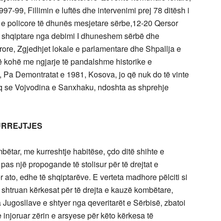
-99, Fillimin e luftës dhe intervenimi prej 78 ditësh i
ke e policore të dhunës mesjetare sërbe,12-20 Qersor
s shqiptare nga debimi I dhuneshem sërbë dhe
tërore, Zgjedhjet lokale e parlamentare dhe Shpallja e
ë kohë me ngjarje të pandalshme historike e
Pa Demontratat e 1981, Kosova, jo që nuk do të vinte
keq se Vojvodina e Sanxhaku, ndoshta as shprehje
RREJTJES
bëtar, me kurreshtje habitëse, çdo ditë shihte e
pas një propogande të stolisur për të drejtat e
ato, edhe të shqiptarëve. E verteta madhore pëlciti si
shtruan kërkesat për të drejta e kauzë kombëtare,
ia Jugosllave e shtyer nga qeveritarët e Sërbisë, zbatoi
injoruar zërin e arsyese për këto kërkesa të