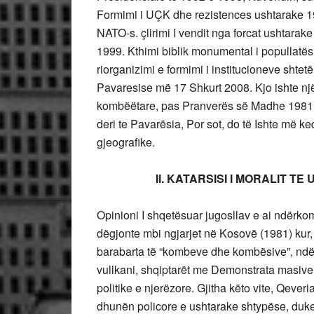
Formimi i UÇK dhe rezistences ushtarake 1997
NATO-s. çlirimi I vendit nga forcat ushtara
1999. Kthimi biblik monumental i popullatë
riorganizimi e formimi i institucioneve shte
Pavaresise më 17 Shkurt 2008. Kjo ishte nj
kombëëtare, pas Pranverës së Madhe 1981, 
deri te Pavarësia, Por sot, do të Ishte më 
gjeografike.
Il. KATARSISI I MORALIT TE U
Opinioni I shqetësuar jugosllav e ai ndërkom
dëgjonte mbi ngjarjet në Kosovë (1981) kur, 
barabarta të “kombeve dhe kombësive”, ndër 
vullkani, shqiptarët me Demonstrata masive 
politike e njerëzore. Gjitha këto vite, Qever
dhunën policore e ushtarake shtypëse, duke 