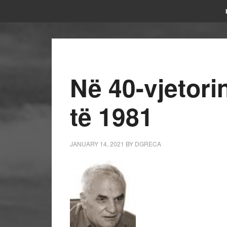
Në 40-vjetori
të 1981
JANUARY 14, 2021
BY
DGRECA