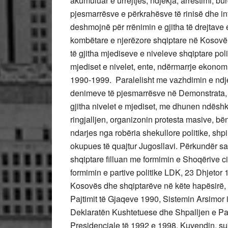
akumuluar e urrejtjes, ndjekja, arrestimi, b
pjesmarrësve e përkrahësve të rinisë dhe int
deshmojnë për rrënimin e gjitha të drejtave 
kombëtare e njerëzore shqiptare në Kosovë, 
të gjitha mjediseve e niveleve shqiptare poli
mjediset e nivelet, ente, ndërmarrje ekono
1990-1999. Paralelisht me vazhdimin e ndje
denimeve të pjesmarrësve në Demonstrata,
gjitha nivelet e mjediset, me dhunen ndëshku
ringjalljen, organizonin protesta masive, b
ndarjes nga robëria shekullore politike, shpir
okupues të quajtur Jugosllavi. Përkundër s
shqiptare filluan me formimin e Shoqërive ci
formimin e partive politike LDK, 23 Dhjetor 1
Kosovës dhe shqiptarëve në këte hapësirë, 
Pajtimit të Gjaqeve 1990, Sistemin Arsimo
Deklaratën Kushtetuese dhe Shpalljen e Pa
Presidenciale të 1992 e 1998, Kuvendin, sub