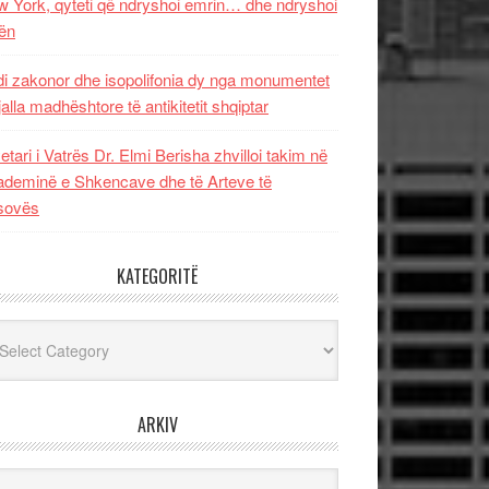
 York, qyteti që ndryshoi emrin… dhe ndryshoi
ën
i zakonor dhe isopolifonia dy nga monumentet
jalla madhështore të antikitetit shqiptar
etari i Vatrës Dr. Elmi Berisha zhvilloi takim në
deminë e Shkencave dhe të Arteve të
sovës
KATEGORITË
egoritë
ARKIV
iv