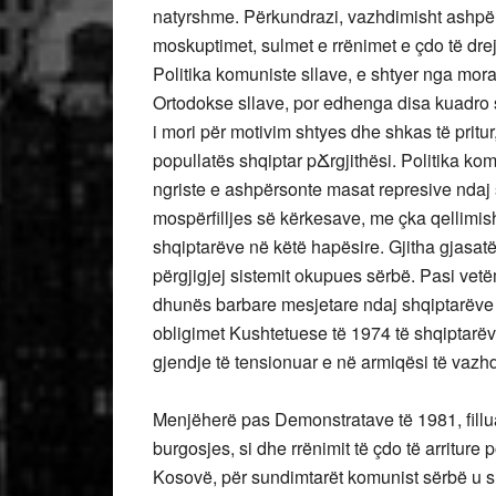
natyrshme. Përkundrazi, vazhdimisht ashpërs
moskuptimet, sulmet e rrënimet e çdo të dre
Politika komuniste sllave, e shtyer nga moral
Ortodokse sllave, por edhenga disa kuadro
i mori për motivim shtyes dhe shkas të pritu
popullatës shqiptar pՃrgjithësi. Politika ko
ngriste e ashpërsonte masat represive ndaj s
mospërfilljes së kërkesave, me çka qellimis
shqiptarëve në këtë hapësire. Gjitha gjasatë
përgjigjej sistemit okupues sërbë. Pasi vet
dhunës barbare mesjetare ndaj shqiptarëve t
obligimet Kushtetuese të 1974 të shqiptarëv
gjendje të tensionuar e në armiqësi të vaz
Menjëherë pas Demonstratave të 1981, filluan 
burgosjes, si dhe rrënimit të çdo të arriture 
Kosovë, për sundimtarët komunist sërbë u she