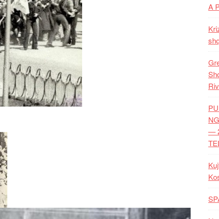
A 
Kri
shq
Gre
Shq
Riv
PU
NG
— 
TE
Kuj
Ko
SP