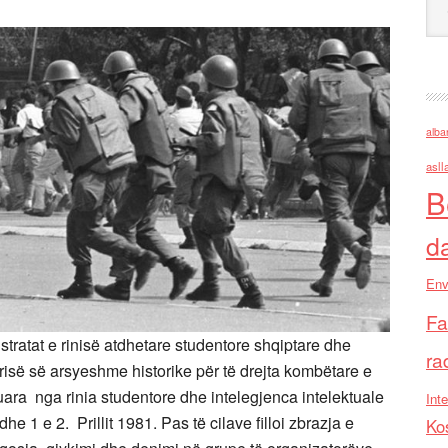
alba
asll
B
d
Env
Fa
ratat e rinisë atdhetare studentore shqiptare dhe
ra
risë së arsyeshme historike për të drejta kombëtare e
uara nga rinia studentore dhe intelegjenca intelektuale
Inte
e 1 e 2. Prillit 1981. Pas të cilave filloi zbrazja e
Ko