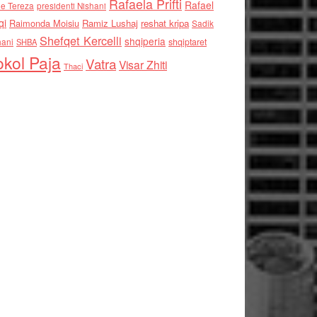
Rafaela Prifti
Rafael
e Tereza
presidenti Nishani
qi
Raimonda Moisiu
Ramiz Lushaj
reshat kripa
Sadik
Shefqet Kercelli
shqiperia
hani
shqiptaret
SHBA
kol Paja
Vatra
Visar Zhiti
Thaci