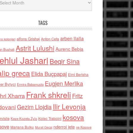
TAGS
arben llalla
alfons Grishaj
Anton Cefa
no kolonjari
Astrit Lulushi
Aurenc Bebja
an Bushati
ehlul Jashari
Beqir Sina
alip greca
Elida Buçpapaj
Elmi Berisha
Eugjen Merlika
er Bytyci
Ermira Babamusta
Frank shkreli
hri Xharra
Fritz
Ilir Levonja
Gezim Llojdia
dovani
kosova
rviste
Kolec Traboini
Keze Kozeta Zylo
sove
nderroi jete
Marjana Bulku
ne Kosove
Murat Gecaj