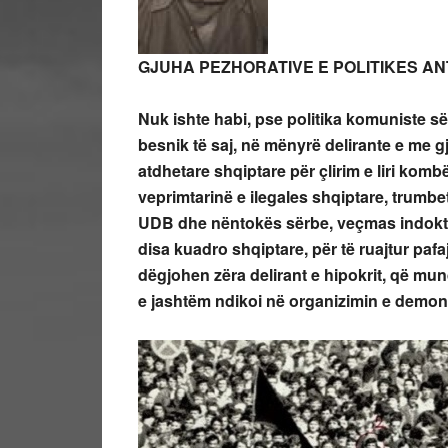
GJUHA PEZHORATIVE E POLITIKES A
Nuk ishte habi, pse politika komuniste s
besnik të saj, në mënyrë delirante e me g
atdhetare shqiptare për çlirim e liri komb
veprimtarinë e ilegales shqiptare, trumb
UDB dhe nëntokës sërbe, veçmas indoktri
disa kuadro shqiptare, për të ruajtur pafa
dëgjohen zëra delirant e hipokrit, që mun
e jashtëm ndikoi në organizimin e demon