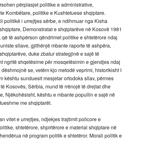
ohen përplasjet politike e administrative,
jte Kombëtare, politike e Kushtetuese shqiptare.
i politikë i urrejtjes sërbe, e ndihmuar nga Kisha
 shqiptare, Demonstratat e shqiptarëve në Kosovë 1981
r, që të ashpërson qëndrimet politike e shtetërore ndaj
muniste sllave, gjithënjë mbante raporte të ashpëra,
hqiptarëve, duke zbatur strategjinë e sajë të
ht ngritë shqetësime për mosqetësimin e gjendjes ndaj
 dëshmojnë se, vetëm kjo metodë veprimi, historikisht I
ëm kështu sunduesit mesjetar ortodoks sllav, përmes
ë Kosovës, Sërbia, mund të rrënojë të drejtat dhe
e, Njëkohësisht, kështu e mbante popullin e sajë në
hdueshme me shqiptarët.
vitet e urrejtjes, ndjekjes trajtimit policore e
politike, shtetërore, shpirtërore e material shqiptare në
ndërua në program politik e shtetëror. Morali politik e