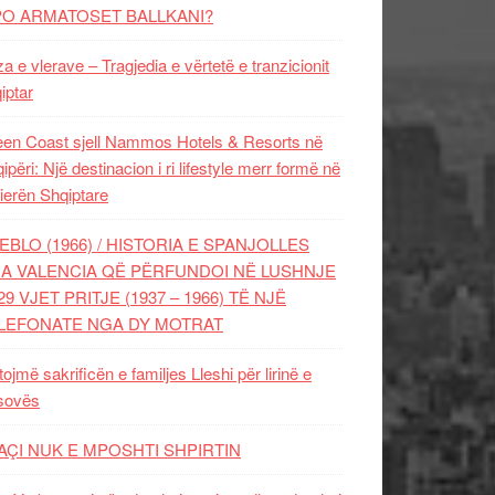
PO ARMATOSET BALLKANI?
za e vlerave – Tragjedia e vërtetë e tranzicionit
iptar
en Coast sjell Nammos Hotels & Resorts në
ipëri: Një destinacion i ri lifestyle merr formë në
ierën Shqiptare
EBLO (1966) / HISTORIA E SPANJOLLES
A VALENCIA QË PËRFUNDOI NË LUSHNJE
29 VJET PRITJE (1937 – 1966) TË NJË
LEFONATE NGA DY MOTRAT
tojmë sakrificën e familjes Lleshi për lirinë e
sovës
AÇI NUK E MPOSHTI SHPIRTIN