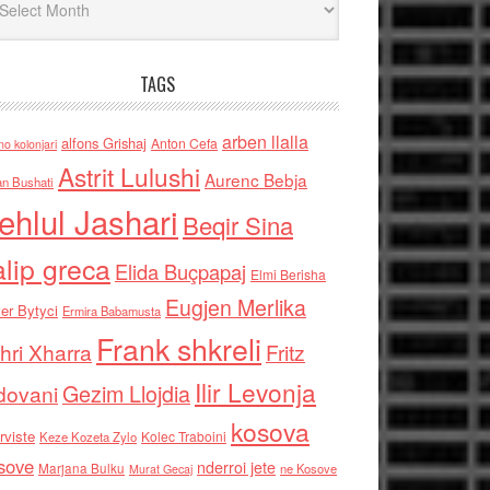
TAGS
arben llalla
alfons Grishaj
Anton Cefa
no kolonjari
Astrit Lulushi
Aurenc Bebja
an Bushati
ehlul Jashari
Beqir Sina
alip greca
Elida Buçpapaj
Elmi Berisha
Eugjen Merlika
er Bytyci
Ermira Babamusta
Frank shkreli
hri Xharra
Fritz
Ilir Levonja
Gezim Llojdia
dovani
kosova
rviste
Kolec Traboini
Keze Kozeta Zylo
sove
nderroi jete
Marjana Bulku
ne Kosove
Murat Gecaj