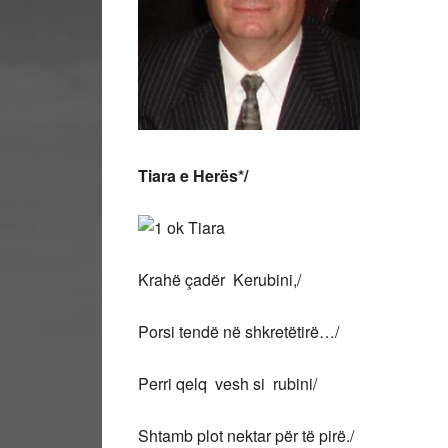
Tiara e Herës*/
Krahë çadër Kerubini,/
Porsi tendë në shkretëtirë…/
Perri qelq vesh si rubini/
Shtamb plot nektar për të pirë./