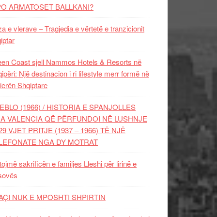
PO ARMATOSET BALLKANI?
za e vlerave – Tragjedia e vërtetë e tranzicionit
iptar
en Coast sjell Nammos Hotels & Resorts në
ipëri: Një destinacion i ri lifestyle merr formë në
ierën Shqiptare
EBLO (1966) / HISTORIA E SPANJOLLES
A VALENCIA QË PËRFUNDOI NË LUSHNJE
29 VJET PRITJE (1937 – 1966) TË NJË
LEFONATE NGA DY MOTRAT
tojmë sakrificën e familjes Lleshi për lirinë e
sovës
AÇI NUK E MPOSHTI SHPIRTIN