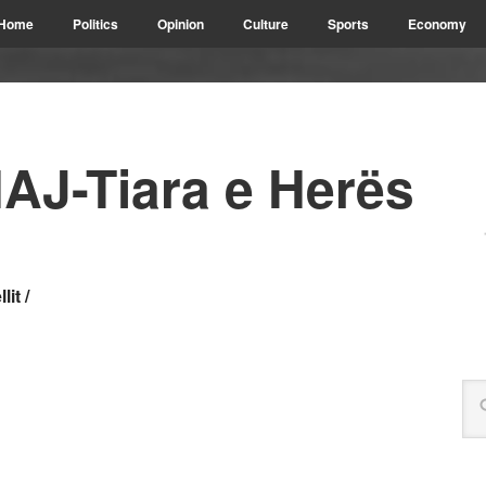
Home
Politics
Opinion
Culture
Sports
Economy
AJ-Tiara e Herës
it /