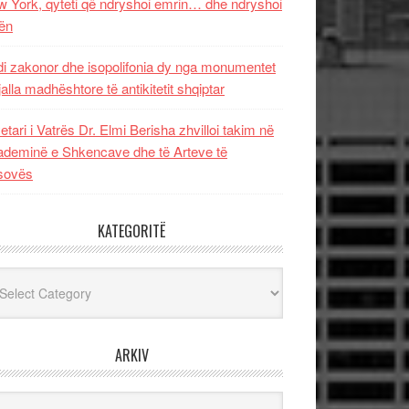
 York, qyteti që ndryshoi emrin… dhe ndryshoi
ën
i zakonor dhe isopolifonia dy nga monumentet
jalla madhështore të antikitetit shqiptar
etari i Vatrës Dr. Elmi Berisha zhvilloi takim në
deminë e Shkencave dhe të Arteve të
sovës
KATEGORITË
egoritë
ARKIV
iv