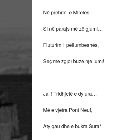
Në prehrin e Mirelës
Si në parajs më zë gjumi…
Fluturim i pëllumbeshës,
Seç më zgjoi buzë një lumi!
Ja ! Tridhjetë e dy ura…
Më e vjetra Pont Neuf,
Aty qau dhe e bukra Sura*