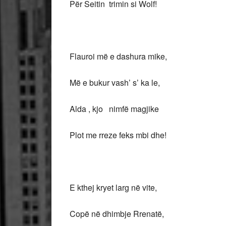
Për Seitin trimin si Wolf!
Flauroi më e dashura mike,
Më e bukur vash’ s’ ka le,
Alda , kjo nimfë magjike
Plot me rreze feks mbi dhe!
E kthej kryet larg në vite,
Copë në dhimbje Rrenatë,