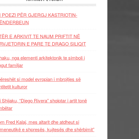
I POEZI PËR GJERGJ KASTRIOTIN-
ËNDERBEUN
TËR E ARKIVIT TE NAUM PRIFTIT NË
RVJETORIN E PARE TE DRAGO SILIQIT
aku, nga elementi arkitektonik te simboli i
ngut familjar
ëreshët si model evropian i mbrojtjes së
titetit kulturor
i Shijaku, “Diego Rivera” shqiptar i artit tonë
mbëtar
m Fred Kalaj, mes altarit dhe atdheut si
meneutikë e shpresës, kujtesës dhe shërbimit”