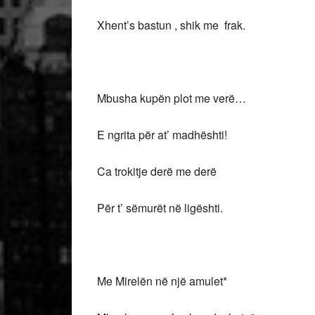
Xhent’s bastun , shik me frak.
Mbusha kupën plot me verë…
E ngrita për at’ madhështi!
Ca trokitje derë me derë
Për t’ sëmurët në ligështi.
Me Mirelën në një amulet*