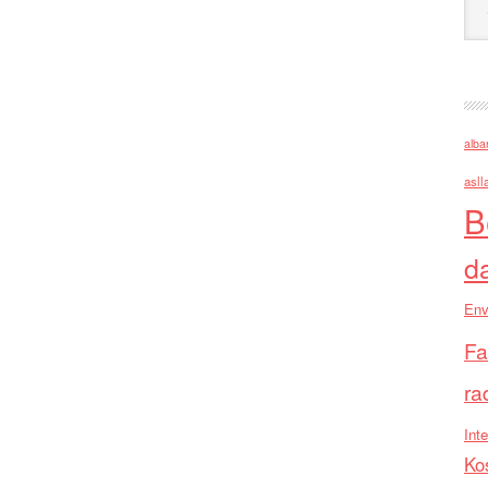
alba
asll
B
d
Env
Fa
ra
Inte
Ko