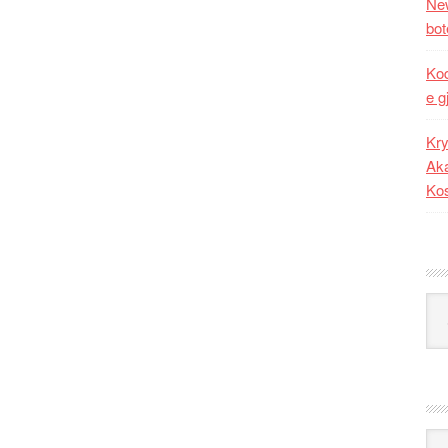
New
bot
Kod
e g
Kry
Aka
Ko
Kat
Ark