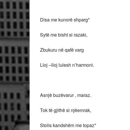
Disa me kunorë shparg*
Sytë me bisht si razaki,
Zbukuru në qafë varg
Lloj –lloj lulesh n’harmoni.
Asnjë buzëvarur , maraz.
Tok të gjithë si njëemrak,
Stolis kandshëm me topaz*