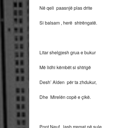
Në qeli paasnjë plas drite
Si balsam , herë shtrëngatë.
Litar shelgjesh grua e bukur
Më lidhi këmbët si shtrigë
Desh’ Alden për ta zhdukur,
Dhe Mirelën copë e çikë.
Pont Neuf , lash rremat në sule,