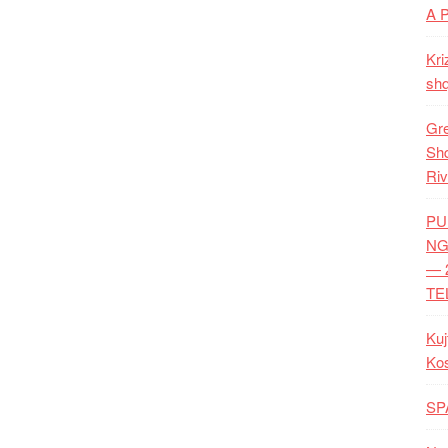
A 
Kri
shq
Gre
Shq
Riv
PU
NG
— 
TE
Kuj
Ko
SP