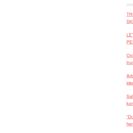
TR
SK
LE
PE
Oxh
tru
Arb
iden
Sal
ko
“Do
her