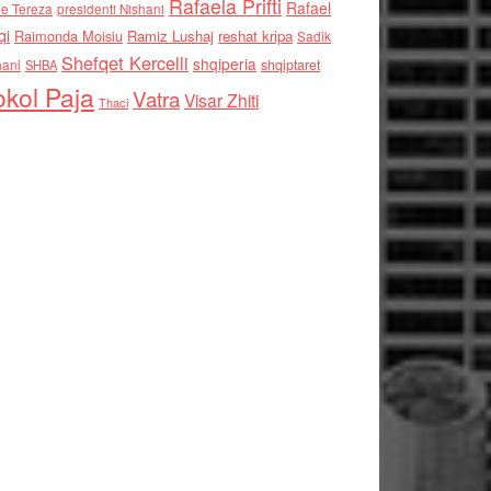
Rafaela Prifti
Rafael
e Tereza
presidenti Nishani
qi
Raimonda Moisiu
Ramiz Lushaj
reshat kripa
Sadik
Shefqet Kercelli
shqiperia
hani
shqiptaret
SHBA
kol Paja
Vatra
Visar Zhiti
Thaci