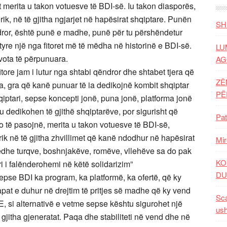
ht merita u takon votuesve të BDI-së. Iu takon diasporës,
orik, në të gjitha ngjarjet në hapësirat shqiptare. Punën
SH
dror, është punë e madhe, punë për tu përshëndetur
 tyre një nga fitoret më të mëdha në historinë e BDI-së.
LU
 vota të përpunuara.
AG
tore jam i lutur nga shtabi qëndror dhe shtabet tjera që
ZË
rra, gra që kanë punuar të ia dedikojnë kombit shqiptar
P
iptari, sepse koncepti jonë, puna jonë, platforma jonë
u dedikohen të gjithë shqiptarëve, por sigurisht që
Pat
o të pasojnë, merita u takon votuesve të BDI-së,
rik në të gjitha zhvillimet që kanë ndodhur në hapësirat
Mir
edhe turqve, boshnjakëve, romëve, vllehëve sa do pak
KO
i i falënderohemi në këtë solidarizim”
DU
pse BDI ka program, ka platformë, ka ofertë, që ky
apat e duhur në drejtim të pritjes së madhe që ky vend
Sca
 si alternativë e vetme sepse kështu sigurohet një
ush
gjitha gjeneratat. Paqa dhe stabiliteti në vend dhe në