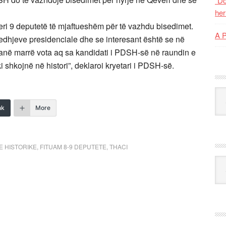
“Do
her
eri 9 deputetë të mjaftueshëm për të vazhdu bisedimet.
A 
edhjeve presidenciale dhe se interesant është se në
kanë marrë vota aq sa kandidati i PDSH-së në raundin e
hkojnë në histori”, deklaroi kryetari i PDSH-së.
Kat
nk
More
E HISTORIKE
,
FITUAM 8-9 DEPUTETE
,
THACI
Ark