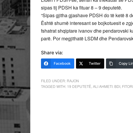
sipas tij PDSH ka fituar 8 – 9 deputetë.
“Sipas gjitha gjashave PDSH do të ketë 8 d
Është shumë interesant se bojkotuesit e zgj
fshatrat shqiptare ivanov dhe pendarovski 
parë. Por megjithatë LSDM dhe Pendarovski s
Share via:
Facebook
Twitter
Copy Li
FILED UNDER:
RAJON
TAGGED WITH:
19 DEPUTETË
,
ALI AHMETI: BDI
,
FITOR