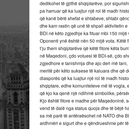
dedikohet të gjithë shqiptarëve, por siguris
pa harruar që ka luajtur një rol të madh hist
që kanë bërë shefat e shtabeve, shtabi qën
dhe kam rastin që unë të shpall aktivitetin e
BDI në këto zgjedhje ka fituar mbi 150 mijë
Oponenti ynë është nën 50 mijë vota. Këtë fi
t’ju them shqiptarëve që këtë fitore këta bu
në Maqedoni, çdo votuesi të BDI-së, çdo shq
zgjedhore e tanishmja dhe ajo deri më tani, 
meritë për këto suksese të kaluara dhe që d
diasporës që ka luajtur një rol të madh histo
shqiptare, edhe komuniteteve më të vogla, 
që kjo ka qenë një ndihmë simbolike, përsër
Kjo është fitore e madhe për Maqedoninë, se
vend të dalë nga status quoja dhe të bëjë h
sa më parë të antëraësohet në NATO dhe BE,
ardhmëri e sigurt dhe e qëndrueshme për të 