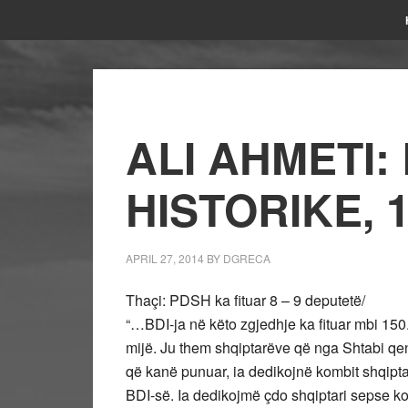
ALI AHMETI: 
HISTORIKE, 
APRIL 27, 2014
BY
DGRECA
Thaçi: PDSH ka fituar 8 – 9 deputetë/
“…BDI-ja në këto zgjedhje ka fituar mbi 15
mijë. Ju them shqiptarëve që nga Shtabi qen
që kanë punuar, ia dedikojnë kombit shqipta
BDI-së. Ia dedikojmë çdo shqiptari sepse ko