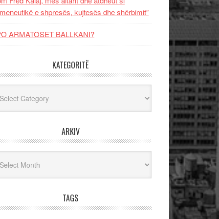
m Fred Kalaj, mes altarit dhe atdheut si
meneutikë e shpresës, kujtesës dhe shërbimit”
PO ARMATOSET BALLKANI?
KATEGORITË
egoritë
ARKIV
iv
TAGS