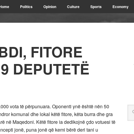
Home
Politics
Opinion
Culture
Sports
Economy
BDI, FITORE
19 DEPUTETË
0.000 vota të përpunuara. Oponenti ynë është nën 50
dror komunal dhe lokal këtë fitore, këta burra dhe gra
rë në Maqedoni. Këtë fitore ia dedikojnë çdo votuesi të
ncepti jonë, puna jonë që kemi bërë deri tani u