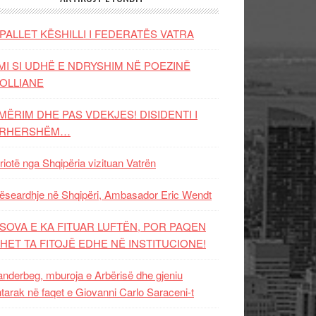
PALLET KËSHILLI I FEDERATËS VATRA
MI SI UDHË E NDRYSHIM NË POEZINË
OLLIANE
MËRIM DHE PAS VDEKJES! DISIDENTI I
ËRHERSHËM…
riotë nga Shqipëria vizituan Vatrën
ëseardhje në Shqipëri, Ambasador Eric Wendt
SOVA E KA FITUAR LUFTËN, POR PAQEN
HET TA FITOJË EDHE NË INSTITUCIONE!
nderbeg, mburoja e Arbërisë dhe gjeniu
tarak në faqet e Giovanni Carlo Saraceni-t