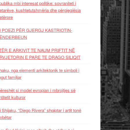
ublika mbi interesat politike: sovraniteti i
etarëve, kushtetutshmëria dhe përgjegjësia
etërore
I POEZI PËR GJERGJ KASTRIOTIN-
ËNDERBEUN
TËR E ARKIVIT TE NAUM PRIFTIT NË
RVJETORIN E PARE TE DRAGO SILIQIT
aku, nga elementi arkitektonik te simboli i
ngut familjar
ëreshët si model evropian i mbrojtjes së
titetit kulturor
i Shijaku, “Diego Rivera” shqiptar i artit tonë
mbëtar