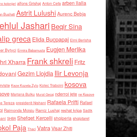
arben llalla
alfons Grishaj
Anton Cefa
no kolonjari
Astrit Lulushi
Aurenc Bebja
an Bushati
ehlul Jashari
Beqir Sina
alip greca
Elida Buçpapaj
Elmi Berisha
Eugjen Merlika
er Bytyci
Ermira Babamusta
Frank shkreli
hri Xharra
Fritz
Ilir Levonja
Gezim Llojdia
dovani
kosova
rviste
Kolec Traboini
Keze Kozeta Zylo
sove
nderroi jete
Marjana Bulku
ne Kosove
Murat Gecaj
Rafaela Prifti
Rafael
e Tereza
presidenti Nishani
qi
Raimonda Moisiu
Ramiz Lushaj
reshat kripa
Sadik
Shefqet Kercelli
shqiperia
hani
shqiptaret
SHBA
kol Paja
Vatra
Visar Zhiti
Thaci