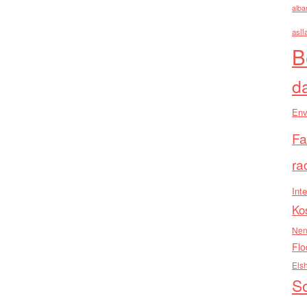
alba
asll
B
d
Env
Fa
ra
Inte
Ko
Nen
Flo
Els
So