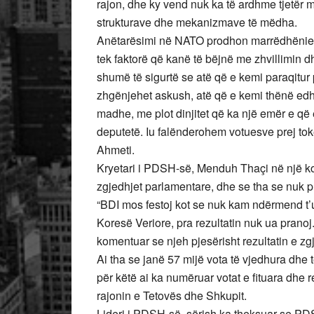
rajon, dhe ky vend nuk ka të ardhme tjetër 
strukturave dhe mekanizmave të mëdha.
Anëtarësimi në NATO prodhon marrëdhënie të
tek faktorë që kanë të bëjnë me zhvillimin d
shumë të sigurtë se atë që e kemi paraqitur 
zhgënjehet askush, atë që e kemi thënë edh
madhe, me plot dinjitet që ka një emër e që
deputetë. Iu falënderohem votuesve prej toke e
Ahmeti.
Kryetari i PDSH-së, Menduh Thaçi në një ko
zgjedhjet parlamentare, dhe se tha se nuk p
“BDI mos festoj kot se nuk kam ndërmend t’ua 
Koresë Veriore, pra rezultatin nuk ua pranoj
komentuar se njeh pjesërisht rezultatin e z
Ai tha se janë 57 mijë vota të vjedhura dhe 
për këtë ai ka numëruar votat e fituara dh
rajonin e Tetovës dhe Shkupit.
Lideri i PDSH-së, sërish ka theksuar se PD