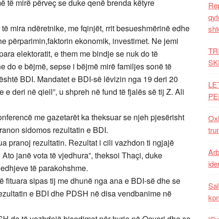
më të mirë përveç se duke qenë brenda këtyre
Rep
qyt
 mira ndëretnike, me fqinjët, rrit besueshmërinë edhe
sht
he përparimin,faktorin ekonomik, investimet. Ne jemi
TR
para elektoratit, e them me bindje se nuk do të
SK
e do e bëjmë, sepse i bëjmë mirë familjes sonë të
 është BDI. Mandatet e BDI-së lëvizin nga 19 deri 20
LE
 deri në qiell”, u shpreh në fund të fjalës së tij Z. Ali
PE
nferencë me gazetarët ka theksuar se njeh pjesërisht
Oxh
ranon sidomos rezultatin e BDI.
tru
pranoj rezultatin. Rezultat i cili vazhdon ti ngjajë
Arb
. Ato janë vota të vjedhura”, theksoi Thaçi, duke
iden
gjedhjeve të parakohshme.
të fituara sipas tij me dhunë nga ana e BDI-së dhe se
Sal
e rezultatin e BDI dhe PDSH në disa vendbanime në
ko
SH do të vazhdojë bisedimet për hyrje në Qeveri dhe se