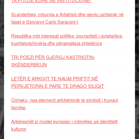
TA FITOJË EDHE NË INSTITUCIONE!
Scanderbeg, mburoja e Arbërisë dhe gjeniu ushtarak në
faqet e Giovanni Carlo Saraceni-t
Republika mbi interesat politike: sovraniteti i qytetarëve,
kushtetutshmëria dhe përgjegjësia shtetërore
TRI POEZI PËR GJERGJ KASTRIOTIN-
SKËNDERBEUN
LETËR E ARKIVIT TE NAUM PRIFTIT NË
PERVJETORIN E PARE TE DRAGO SILIQIT
Oxhaku, nga elementi arkitektonik te simboli i trungut
familjar
Arbëreshët si model evropian i mbrojtjes së identitetit
kulturor