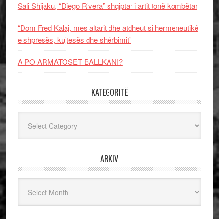
Sali Shijaku, “Diego Rivera” shqiptar i artit tonë kombëtar
“Dom Fred Kalaj, mes altarit dhe atdheut si hermeneutikë
e shpresës, kujtesës dhe shërbimit”
A PO ARMATOSET BALLKANI?
KATEGORITË
Kategoritë
ARKIV
Arkiv