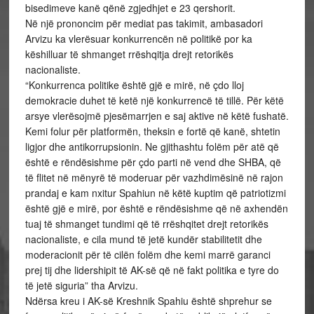
bisedimeve kanë qënë zgjedhjet e 23 qershorit.
Në një prononcim për mediat pas takimit, ambasadori
Arvizu ka vlerësuar konkurrencën në politikë por ka
këshilluar të shmanget rrëshqitja drejt retorikës
nacionaliste.
“Konkurrenca politike është gjë e mirë, në çdo lloj
demokracie duhet të ketë një konkurrencë të tillë. Për këtë
arsye vlerësojmë pjesëmarrjen e saj aktive në këtë fushatë.
Kemi folur për platformën, theksin e fortë që kanë, shtetin
ligjor dhe antikorrupsionin. Ne gjithashtu folëm për atë që
është e rëndësishme për çdo parti në vend dhe SHBA, që
të flitet në mënyrë të moderuar për vazhdimësinë në rajon
prandaj e kam nxitur Spahiun në këtë kuptim që patriotizmi
është gjë e mirë, por është e rëndësishme që në axhendën
tuaj të shmanget tundimi që të rrëshqitet drejt retorikës
nacionaliste, e cila mund të jetë kundër stabilitetit dhe
moderacionit për të cilën folëm dhe kemi marrë garanci
prej tij dhe lidershipit të AK-së që në fakt politika e tyre do
të jetë siguria” tha Arvizu.
Ndërsa kreu i AK-së Kreshnik Spahiu është shprehur se