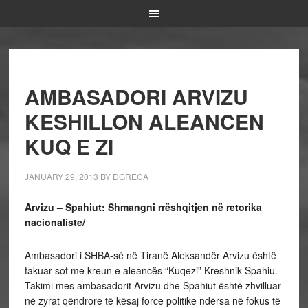
AMBASADORI ARVIZU
KESHILLON ALEANCEN
KUQ E ZI
JANUARY 29, 2013
BY
DGRECA
Arvizu – Spahiut: Shmangni rrëshqitjen në retorika
nacionaliste/
Ambasadori i SHBA-së në Tiranë Aleksandër Arvizu është
takuar sot me kreun e aleancës “Kuqezi” Kreshnik Spahiu.
Takimi mes ambasadorit Arvizu dhe Spahiut është zhvilluar
në zyrat qëndrore të kësaj force politike ndërsa në fokus të