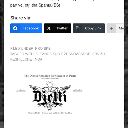
partive, etj” tha Spahiu.(BS)
Share via:
Facebook
Twitter
Copy Link
More
FILED UNDER:
KRONIKE
TAGGED WITH:
ALEANCA KUQ E ZI
,
AMBASADORI ARVIZU
,
KESHILLOHET NGA