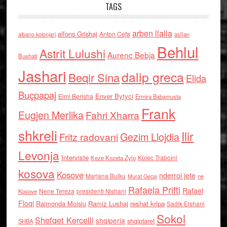
TAGS
arben llalla
alfons Grishaj
Anton Cefa
asllan
albano kolonjari
Behlul
Astrit Lulushi
Aurenc Bebja
Bushati
Jashari
dalip greca
Beqir Sina
Elida
Buçpapaj
Enver Bytyci
Elmi Berisha
Ermira Babamusta
Frank
Eugjen Merlika
Fahri Xharra
shkreli
Ilir
Gezim Llojdia
Fritz radovani
Levonja
Interviste
Kolec Traboini
Keze Kozeta Zylo
kosova
Kosove
nderroi jete
Marjana Bulku
ne
Murat Gecaj
Rafaela Prifti
Rafael
Nene Tereza
Kosove
presidenti Nishani
Floqi
Raimonda Moisiu
Ramiz Lushaj
reshat kripa
Sadik Elshani
Sokol
Shefqet Kercelli
shqiperia
shqiptaret
SHBA