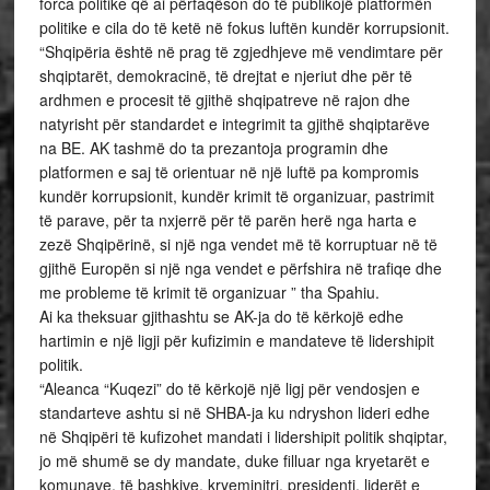
forca politike që ai përfaqëson do të publikojë platformën
politike e cila do të ketë në fokus luftën kundër korrupsionit.
“Shqipëria është në prag të zgjedhjeve më vendimtare për
shqiptarët, demokracinë, të drejtat e njeriut dhe për të
ardhmen e procesit të gjithë shqipatreve në rajon dhe
natyrisht për standardet e integrimit ta gjithë shqiptarëve
na BE. AK tashmë do ta prezantoja programin dhe
platformen e saj të orientuar në një luftë pa kompromis
kundër korrupsionit, kundër krimit të organizuar, pastrimit
të parave, për ta nxjerrë për të parën herë nga harta e
zezë Shqipërinë, si një nga vendet më të korruptuar në të
gjithë Europën si një nga vendet e përfshira në trafiqe dhe
me probleme të krimit të organizuar ” tha Spahiu.
Ai ka theksuar gjithashtu se AK-ja do të kërkojë edhe
hartimin e një ligji për kufizimin e mandateve të lidershipit
politik.
“Aleanca “Kuqezi” do të kërkojë një ligj për vendosjen e
standarteve ashtu si në SHBA-ja ku ndryshon lideri edhe
në Shqipëri të kufizohet mandati i lidershipit politik shqiptar,
jo më shumë se dy mandate, duke filluar nga kryetarët e
komunave, të bashkive, kryeminitri, presidenti, liderët e