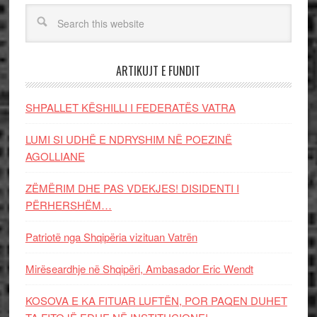
ARTIKUJT E FUNDIT
SHPALLET KËSHILLI I FEDERATËS VATRA
LUMI SI UDHË E NDRYSHIM NË POEZINË
AGOLLIANE
ZËMËRIM DHE PAS VDEKJES! DISIDENTI I
PËRHERSHËM…
Patriotë nga Shqipëria vizituan Vatrën
Mirëseardhje në Shqipëri, Ambasador Eric Wendt
KOSOVA E KA FITUAR LUFTËN, POR PAQEN DUHET