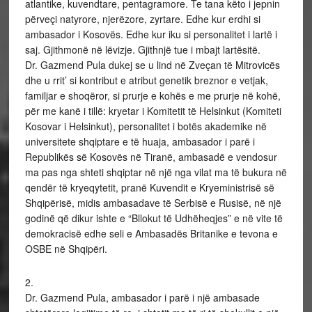
atlantike, kuvendtare, pentagramore. Te tana këto i jepnin
përveçi natyrore, njerëzore, zyrtare. Edhe kur erdhi si
ambasador i Kosovës. Edhe kur iku si personalitet i lartë i
saj. Gjithmonë në lëvizje. Gjithnjë tue i mbajt lartësitë.
Dr. Gazmend Pula dukej se u lind në Zveçan të Mitrovicës
dhe u rrit’ si kontribut e atribut genetik breznor e vetjak,
familjar e shoqëror, si prurje e kohës e me prurje në kohë,
për me kanë i tillë: kryetar i Komitetit të Helsinkut (Komiteti
Kosovar i Helsinkut), personalitet i botës akademike në
universitete shqiptare e të huaja, ambasador i parë i
Republikës së Kosovës në Tiranë, ambasadë e vendosur
ma pas nga shteti shqiptar në një nga vilat ma të bukura në
qendër të kryeqytetit, pranë Kuvendit e Kryeministrisë së
Shqipërisë, midis ambasadave të Serbisë e Rusisë, në një
godinë që dikur ishte e “Bllokut të Udhëheqjes” e në vite të
demokracisë edhe seli e Ambasadës Britanike e tevona e
OSBE në Shqipëri.
2.
Dr. Gazmend Pula, ambasador i parë i një ambasade