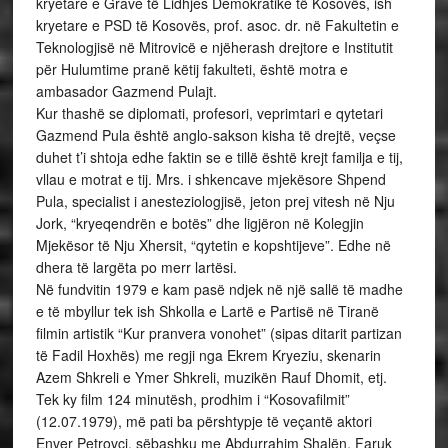
kryetare e Grave të Lidhjes Demokratike të Kosovës, ish
kryetare e PSD të Kosovës, prof. asoc. dr. në Fakultetin e
Teknologjisë në Mitrovicë e njëherash drejtore e Institutit
për Hulumtime pranë këtij fakulteti, është motra e
ambasador Gazmend Pulajt.
Kur thashë se diplomati, profesori, veprimtari e qytetari
Gazmend Pula është anglo-sakson kisha të drejtë, veçse
duhet t’i shtoja edhe faktin se e tillë është krejt familja e tij,
vllau e motrat e tij. Mrs. i shkencave mjekësore Shpend
Pula, specialist i anesteziologjisë, jeton prej vitesh në Nju
Jork, “kryeqendrën e botës” dhe ligjëron në Kolegjin
Mjekësor të Nju Xhersit, “qytetin e kopshtijeve”. Edhe në
dhera të largëta po merr lartësi.
Në fundvitin 1979 e kam pasë ndjek në një sallë të madhe
e të mbyllur tek ish Shkolla e Lartë e Partisë në Tiranë
filmin artistik “Kur pranvera vonohet” (sipas ditarit partizan
të Fadil Hoxhës) me regji nga Ekrem Kryeziu, skenarin
Azem Shkreli e Ymer Shkreli, muzikën Rauf Dhomit, etj.
Tek ky film 124 minutësh, prodhim i “Kosovafilmit”
(12.07.1979), më pati ba përshtypje të veçantë aktori
Enver Petrovci, sëbashku me Abdurrahim Shalën, Faruk