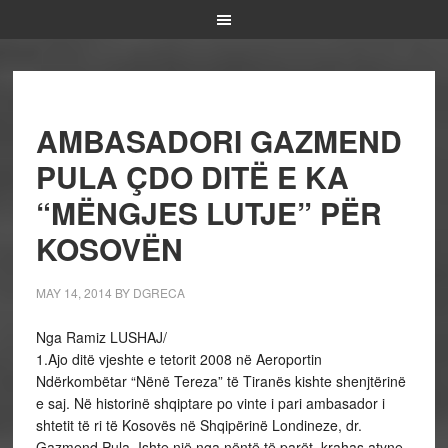
AMBASADORI GAZMEND
PULA ÇDO DITË E KA
“MËNGJES LUTJE” PËR
KOSOVËN
MAY 14, 2014
BY
DGRECA
Nga Ramiz LUSHAJ/
1.Ajo ditë vjeshte e tetorit 2008 në Aeroportin
Ndërkombëtar “Nënë Tereza” të Tiranës kishte shenjtërinë
e saj. Në historinë shqiptare po vinte i pari ambasador i
shtetit të ri të Kosovës në Shqipërinë Londineze, dr.
Gazmend Pula. Ishte një nga nëntë të parët, krahas atyne