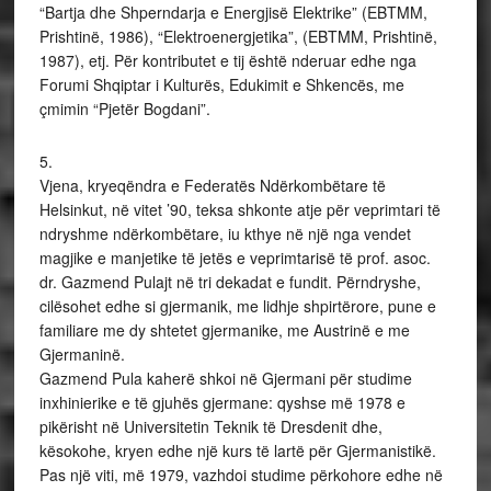
“Bartja dhe Shperndarja e Energjisë Elektrike” (EBTMM,
Prishtinë, 1986), “Elektroenergjetika”, (EBTMM, Prishtinë,
1987), etj. Për kontributet e tij është nderuar edhe nga
Forumi Shqiptar i Kulturës, Edukimit e Shkencës, me
çmimin “Pjetër Bogdani”.
5.
Vjena, kryeqëndra e Federatës Ndërkombëtare të
Helsinkut, në vitet ’90, teksa shkonte atje për veprimtari të
ndryshme ndërkombëtare, iu kthye në një nga vendet
magjike e manjetike të jetës e veprimtarisë të prof. asoc.
dr. Gazmend Pulajt në tri dekadat e fundit. Përndryshe,
cilësohet edhe si gjermanik, me lidhje shpirtërore, pune e
familiare me dy shtetet gjermanike, me Austrinë e me
Gjermaninë.
Gazmend Pula kaherë shkoi në Gjermani për studime
inxhinierike e të gjuhës gjermane: qyshse më 1978 e
pikërisht në Universitetin Teknik të Dresdenit dhe,
kësokohe, kryen edhe një kurs të lartë për Gjermanistikë.
Pas një viti, më 1979, vazhdoi studime përkohore edhe në