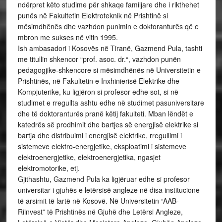
ndërpret këto studime për shkaqe familjare dhe i rikthehet
punës në Fakultetin Elektroteknik në Prishtinë si
mësimdhënës dhe vazhdon punimin e doktoranturës që e
mbron me sukses në vitin 1995.
Ish ambasadori i Kosovës në Tiranë, Gazmend Pula, tashti
me titullin shkencor “prof. asoc. dr.“, vazhdon punën
pedagogjike-shkencore si mësimdhënës në Universitetin e
Prishtinës, në Fakultetin e Inxhinierisë Elektrike dhe
Kompjuterike, ku ligjëron si profesor edhe sot, si në
studimet e rregullta ashtu edhe në studimet pasuniversitare
dhe të doktoranturës pranë këtij fakulteti. Mban lëndët e
katedrës së prodhimit dhe bartjes së energjisë elektrike si
bartja dhe distribuimi i energjisë elektrike, rregullimi i
sistemeve elektro-energjetike, eksploatimi i sistemeve
elektroenergjetike, elektroenergjetika, ngasjet
elektromotorike, etj.
Gjithashtu, Gazmend Pula ka ligjëruar edhe si profesor
universitar i gjuhës e letërsisë angleze në disa institucione
të arsimit të lartë në Kosovë. Në Universitetin “AAB-
Riinvest” të Prishtinës në Gjuhë dhe Letërsi Angleze,