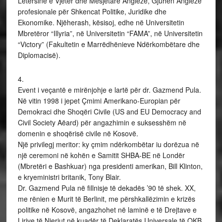
Letërsinë e Vjetër dhe Mesjetare Angleze, Gjuhën Angleze
profesionale për Shkencat Politike, Juridike dhe
Ekonomike. Njëherash, kësisoj, edhe në Universitetin
Mbretëror “Illyria”, në Universitetin “FAMA”, në Universitetin
“Victory” (Fakultetin e Marrëdhënieve Ndërkombëtare dhe
Diplomacisë).
4.
Event i veçantë e mirënjohje e lartë për dr. Gazmend Pula.
Në vitin 1998 i jepet Çmimi Amerikano-Europian për
Demokraci dhe Shoqëri Civile (US and EU Democracy and
Civil Society Aëard) për angazhimin e suksesshëm në
domenin e shoqërisë civile në Kosovë.
Një privilegj meritor: ky çmim ndërkombëtar iu dorëzua në
një ceremoni në kohën e Samitit SHBA-BE në Londër
(Mbretëri e Bashkuar) nga presidenti amerikan, Bill Klinton,
e kryeministri britanik, Tony Blair.
Dr. Gazmend Pula në fillnisje të dekadës ’90 të shek. XX,
me rënien e Murit të Berlinit, me përshkallëzimin e krizës
politike në Kosovë, angazhohet në laminë e të Drejtave e
Lirive të Njeriut në kuadër të Deklaratës Universale të OKB,