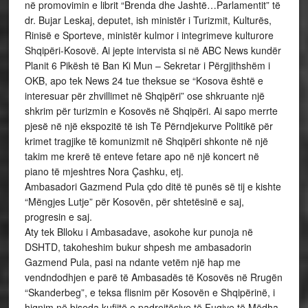
në promovimin e librit “Brenda dhe Jashtë…Parlamentit” të
dr. Bujar Leskaj, deputet, ish ministër i Turizmit, Kulturës,
Rinisë e Sporteve, ministër kulmor i integrimeve kulturore
Shqipëri-Kosovë. Ai jepte intervista si në ABC News kundër
Planit 6 Pikësh të Ban Ki Mun – Sekretar i Përgjithshëm i
OKB, apo tek News 24 tue theksue se “Kosova është e
interesuar për zhvillimet në Shqipëri” ose shkruante një
shkrim për turizmin e Kosovës në Shqipëri. Ai sapo merrte
pjesë në një ekspozitë të ish Të Përndjekurve Politikë për
krimet tragjike të komunizmit në Shqipëri shkonte në një
takim me krerë të enteve fetare apo në një koncert në
piano të mjeshtres Nora Çashku, etj.
Ambasadori Gazmend Pula çdo ditë të punës së tij e kishte
“Mëngjes Lutje” për Kosovën, për shtetësinë e saj,
progresin e saj.
Aty tek Blloku i Ambasadave, asokohe kur punoja në
DSHTD, takoheshim bukur shpesh me ambasadorin
Gazmend Pula, pasi na ndante vetëm një hap me
vendndodhjen e parë të Ambasadës të Kosovës në Rrugën
“Skanderbeg”, e teksa flisnim për Kosovën e Shqipërinë, i
hiqnim në biseda kufijtë e padrejtësive të Fuqive të Mëdha.