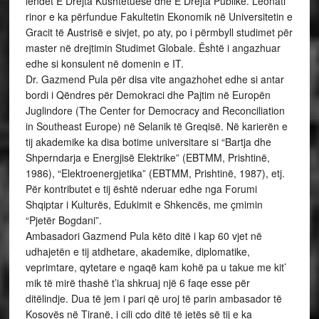
lëndët E Drejta Kushtetuese dhe E Drejta Publike. Leonati
rinor e ka përfundue Fakultetin Ekonomik në Universitetin e
Gracit të Austrisë e sivjet, po aty, po i përmbyll studimet për
master në drejtimin Studimet Globale. Është i angazhuar
edhe si konsulent në domenin e IT.
Dr. Gazmend Pula për disa vite angazhohet edhe si antar
bordi i Qëndres për Demokraci dhe Pajtim në Europën
Juglindore (The Center for Democracy and Reconciliation
in Southeast Europe) në Selanik të Greqisë. Në karierën e
tij akademike ka disa botime universitare si “Bartja dhe
Shperndarja e Energjisë Elektrike” (EBTMM, Prishtinë,
1986), “Elektroenergjetika” (EBTMM, Prishtinë, 1987), etj.
Për kontributet e tij është nderuar edhe nga Forumi
Shqiptar i Kulturës, Edukimit e Shkencës, me çmimin
“Pjetër Bogdani”.
Ambasadori Gazmend Pula këto ditë i kap 60 vjet në
udhajetën e tij atdhetare, akademike, diplomatike,
veprimtare, qytetare e ngaqë kam kohë pa u takue me kit’
mik të mirë thashë t’ia shkruaj një 6 faqe esse për
ditëlindje. Dua të jem i pari që uroj të parin ambasador të
Kosovës në Tiranë, i cili çdo ditë të jetës së tij e ka