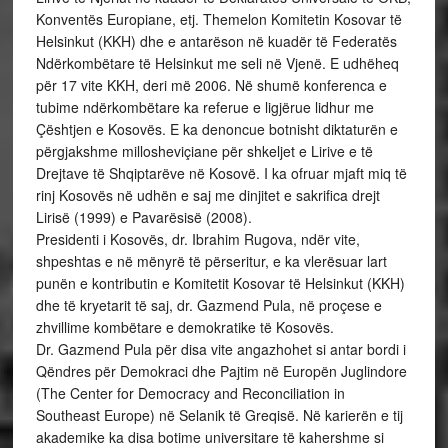
Konventës Europiane, etj. Themelon Komitetin Kosovar të
Helsinkut (KKH) dhe e antarëson në kuadër të Federatës
Ndërkombëtare të Helsinkut me seli në Vjenë. E udhëheq
për 17 vite KKH, deri më 2006. Në shumë konferenca e
tubime ndërkombëtare ka referue e ligjërue lidhur me
Çështjen e Kosovës. E ka denoncue botnisht diktaturën e
përgjakshme millosheviçiane për shkeljet e Lirive e të
Drejtave të Shqiptarëve në Kosovë. I ka ofruar mjaft miq të
rinj Kosovës në udhën e saj me dinjitet e sakrifica drejt
Lirisë (1999) e Pavarësisë (2008).
Presidenti i Kosovës, dr. Ibrahim Rugova, ndër vite,
shpeshtas e në mënyrë të përseritur, e ka vlerësuar lart
punën e kontributin e Komitetit Kosovar të Helsinkut (KKH)
dhe të kryetarit të saj, dr. Gazmend Pula, në proçese e
zhvillime kombëtare e demokratike të Kosovës.
Dr. Gazmend Pula për disa vite angazhohet si antar bordi i
Qëndres për Demokraci dhe Pajtim në Europën Juglindore
(The Center for Democracy and Reconciliation in
Southeast Europe) në Selanik të Greqisë. Në karierën e tij
akademike ka disa botime universitare të kahershme si