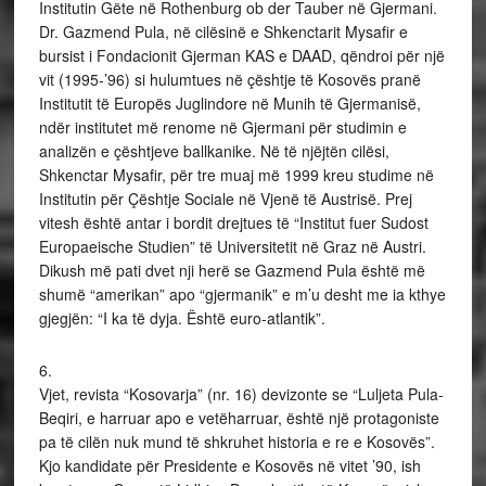
Institutin Gëte në Rothenburg ob der Tauber në Gjermani.
Dr. Gazmend Pula, në cilësinë e Shkenctarit Mysafir e
bursist i Fondacionit Gjerman KAS e DAAD, qëndroi për një
vit (1995-’96) si hulumtues në çështje të Kosovës pranë
Institutit të Europës Juglindore në Munih të Gjermanisë,
ndër institutet më renome në Gjermani për studimin e
analizën e çështjeve ballkanike. Në të njëjtën cilësi,
Shkenctar Mysafir, për tre muaj më 1999 kreu studime në
Institutin për Çështje Sociale në Vjenë të Austrisë. Prej
vitesh është antar i bordit drejtues të “Institut fuer Sudost
Europaeische Studien” të Universitetit në Graz në Austri.
Dikush më pati dvet nji herë se Gazmend Pula është më
shumë “amerikan” apo “gjermanik” e m’u desht me ia kthye
gjegjën: “I ka të dyja. Është euro-atlantik”.
6.
Vjet, revista “Kosovarja” (nr. 16) devizonte se “Luljeta Pula-
Beqiri, e harruar apo e vetëharruar, është një protagoniste
pa të cilën nuk mund të shkruhet historia e re e Kosovës”.
Kjo kandidate për Presidente e Kosovës në vitet ’90, ish