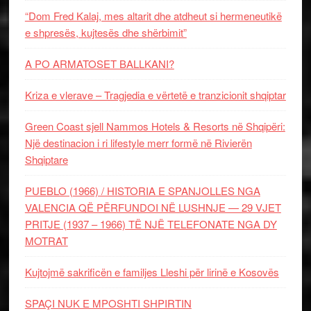
“Dom Fred Kalaj, mes altarit dhe atdheut si hermeneutikë
e shpresës, kujtesës dhe shërbimit”
A PO ARMATOSET BALLKANI?
Kriza e vlerave – Tragjedia e vërtetë e tranzicionit shqiptar
Green Coast sjell Nammos Hotels & Resorts në Shqipëri:
Një destinacion i ri lifestyle merr formë në Rivierën
Shqiptare
PUEBLO (1966) / HISTORIA E SPANJOLLES NGA
VALENCIA QË PËRFUNDOI NË LUSHNJE — 29 VJET
PRITJE (1937 – 1966) TË NJË TELEFONATE NGA DY
MOTRAT
Kujtojmë sakrificën e familjes Lleshi për lirinë e Kosovës
SPAÇI NUK E MPOSHTI SHPIRTIN