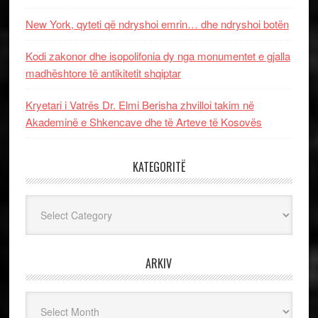
New York, qyteti që ndryshoi emrin… dhe ndryshoi botën
Kodi zakonor dhe isopolifonia dy nga monumentet e gjalla
madhështore të antikitetit shqiptar
Kryetari i Vatrës Dr. Elmi Berisha zhvilloi takim në
Akademinë e Shkencave dhe të Arteve të Kosovës
KATEGORITË
Kategoritë
ARKIV
Arkiv