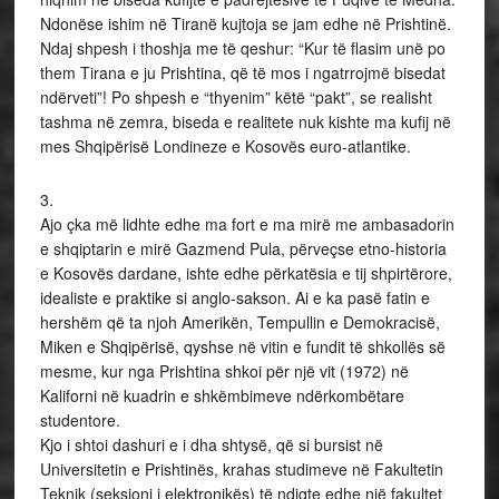
Ndonëse ishim në Tiranë kujtoja se jam edhe në Prishtinë.
Ndaj shpesh i thoshja me të qeshur: “Kur të flasim unë po
them Tirana e ju Prishtina, që të mos i ngatrrojmë bisedat
ndërveti”! Po shpesh e “thyenim” këtë “pakt”, se realisht
tashma në zemra, biseda e realitete nuk kishte ma kufij në
mes Shqipërisë Londineze e Kosovës euro-atlantike.
3.
Ajo çka më lidhte edhe ma fort e ma mirë me ambasadorin
e shqiptarin e mirë Gazmend Pula, përveçse etno-historia
e Kosovës dardane, ishte edhe përkatësia e tij shpirtërore,
idealiste e praktike si anglo-sakson. Ai e ka pasë fatin e
hershëm që ta njoh Amerikën, Tempullin e Demokracisë,
Miken e Shqipërisë, qyshse në vitin e fundit të shkollës së
mesme, kur nga Prishtina shkoi për një vit (1972) në
Kaliforni në kuadrin e shkëmbimeve ndërkombëtare
studentore.
Kjo i shtoi dashuri e i dha shtysë, që si bursist në
Universitetin e Prishtinës, krahas studimeve në Fakultetin
Teknik (seksioni i elektronikës) të ndiqte edhe një fakultet