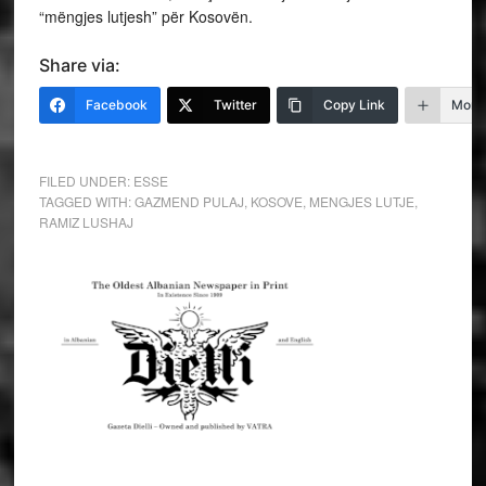
“mëngjes lutjesh” për Kosovën.
Share via:
Facebook
Twitter
Copy Link
More
FILED UNDER:
ESSE
TAGGED WITH:
GAZMEND PULAJ
,
KOSOVE
,
MENGJES LUTJE
,
RAMIZ LUSHAJ