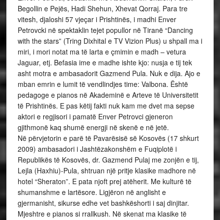
Begollin e Pejës, Hadi Shehun, Xhevat Qorraj. Para tre
vitesh, djaloshi 57 vjeçar i Prishtinës, i madhi Enver
Petrovcki në spektaklin tejet popullor në Tiranë “Dancing
with the stars” (Tring Dixhital e TV Vizion Plus) u shpall ma i
miri, i mori notat ma të larta e çmimin e madh – vetura
Jaguar, etj. Befasia ime e madhe ishte kjo: nusja e tij tek
asht motra e ambasadorit Gazmend Pula. Nuk e dija. Ajo e
mban emrin e lumit të vendlindjes time: Valbona. Është
pedagoge e pianos në Akademinë e Arteve të Universitetit
të Prishtinës. E pas këtij fakti nuk kam me dvet ma sepse
aktori e regjisori i pamatë Enver Petrovci gjeneron
gjithmonë kaq shumë energji në skenë e në jetë.
Në përvjetorin e parë të Pavarësisë së Kosovës (17 shkurt
2009) ambasadori i Jashtëzakonshëm e Fuqiplotë i
Republikës të Kosovës, dr. Gazmend Pulaj me zonjën e tij,
Lejla (Haxhiu)-Pula, shtruan një pritje klasike madhore në
hotel “Sheraton”. E pata njoft prej atëherit. Me kulturë të
shumanshme e lartësore. Ligjëron në anglisht e
gjermanisht, sikurse edhe vet bashkëshorti i saj dinjitar.
Mjeshtre e pianos si rrallkush. Në skenat ma klasike të