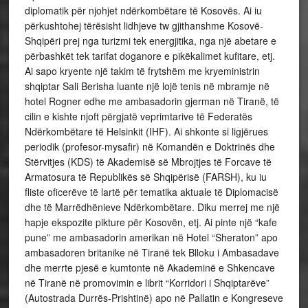
diplomatik për njohjet ndërkombëtare të Kosovës. Ai iu
përkushtohej tërësisht lidhjeve tw gjithanshme Kosovë-
Shqipëri prej nga turizmi tek energjitika, nga një abetare e
përbashkët tek tarifat doganore e pikëkalimet kufitare, etj.
Ai sapo kryente një takim të frytshëm me kryeministrin
shqiptar Sali Berisha luante një lojë tenis në mbramje në
hotel Rogner edhe me ambasadorin gjerman në Tiranë, të
cilin e kishte njoft përgjatë veprimtarive të Federatës
Ndërkombëtare të Helsinkit (IHF). Ai shkonte si ligjërues
periodik (profesor-mysafir) në Komandën e Doktrinës dhe
Stërvitjes (KDS) të Akademisë së Mbrojtjes të Forcave të
Armatosura të Republikës së Shqipërisë (FARSH), ku iu
fliste oficerëve të lartë për tematika aktuale të Diplomacisë
dhe të Marrëdhënieve Ndërkombëtare. Diku merrej me një
hapje ekspozite pikture për Kosovën, etj. Ai pinte një “kafe
pune” me ambasadorin amerikan në Hotel “Sheraton” apo
ambasadoren britanike në Tiranë tek Blloku i Ambasadave
dhe merrte pjesë e kumtonte në Akademinë e Shkencave
në Tiranë në promovimin e librit “Korridori i Shqiptarëve”
(Autostrada Durrës-Prishtinë) apo në Pallatin e Kongreseve