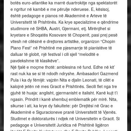
botës euro-atlantike ka marrë duartrokitje nga spektatorët
e ngritur në kambë e me përulje nderuese. E, kësisoj,
është pedagoge e pianos në Akademinë e Arteve të
Universitetit të Prishtinës. Ka krye specializime e qëndrime
studimore në SHBA, Austri, Gjermani, etj. Mirënjihet si
kryetare e Shoqatës Kosovare të Chopenit, pasi prej pesë
vitesh në cilësinë e drejtores artistike, organizon “Chopin
Piano Fest” në Prishtinë me pjesmarrje të pianistëve të
dalluar të globit, një festival i cili sjell “meloditë e
pavdekshme të klasikëve”.
Një fjalë e moçme thotë: amblesina në fund. Edhe në kit’
rast nuk ka se si të ndodh ndryshe. Ambasadori Gazmend
Pula i ka dy fëmijë: vajzën Nita e djalin Leonati, të cilët e
kalojnë jetën në mes Gracit e Prishtinës. Secili flet nga tre
gjuhë të huaja: anglisht, gjermanisht e italisht. Kanë kujt t’i
ngasin. Prindrit i kanë shembuj emblematik për mirë. Nita,
sikurse i ati, ka krye dy fakultete: për Drejtësi në Grac e
Akademinë e Siguracioneve pranë Universitetit të Vjenës.
Studimet e doktoraturës i ndjek në Universitetin e Gracit. Si
pedagoge e Universitetit Juridica në Prishtinë ligjëron