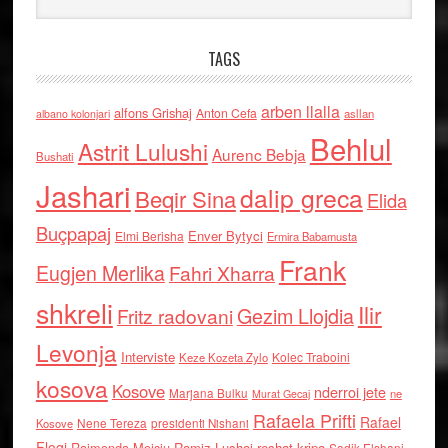
TAGS
arben llalla
alfons Grishaj
Anton Cefa
asllan
albano kolonjari
Behlul
Astrit Lulushi
Aurenc Bebja
Bushati
Jashari
dalip greca
Beqir Sina
Elida
Buçpapaj
Enver Bytyci
Elmi Berisha
Ermira Babamusta
Frank
Eugjen Merlika
Fahri Xharra
shkreli
Ilir
Gezim Llojdia
Fritz radovani
Levonja
Interviste
Kolec Traboini
Keze Kozeta Zylo
kosova
Kosove
nderroi jete
Marjana Bulku
ne
Murat Gecaj
Rafaela Prifti
Rafael
Nene Tereza
Kosove
presidenti Nishani
Floqi
Raimonda Moisiu
Ramiz Lushaj
reshat kripa
Sadik Elshani