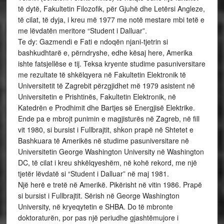
të dytë, Fakultetin Filozofik, për Gjuhë dhe Letërsi Angleze,
të cilat, të dyja, i kreu më 1977 me notë mestare mbi tetë e
me lëvdatën meritore “Student i Dalluar”.
Te dy: Gazmendi e Fati e ndoqën njani-tjetrin si
bashkudhtarë e, përndryshe, edhe kësaj here, Amerika
ishte fatsjellëse e tij. Teksa kryente studime pasuniversitare
me rezultate të shkëlqyera në Fakultetin Elektronik të
Universitetit të Zagrebit përzgjidhet më 1979 asistent në
Universitetin e Prishtinës, Fakultetin Elektronik, në
Katedrën e Prodhimit dhe Bartjes së Energjisë Elektrike.
Ende pa e mbrojt punimin e magjisturës në Zagreb, në fill
vit 1980, si bursist i Fullbrajtit, shkon prapë në Shtetet e
Bashkuara të Amerikës në studime pasuniversitare në
Universitetin George Washington University në Washington
DC, të cilat i kreu shkëlqyeshëm, në kohë rekord, me një
tjetër lëvdatë si “Student i Dalluar” në maj 1981.
Një herë e tretë në Amerikë. Pikërisht në vitin 1986. Prapë
si bursist i Fullbrajtit. Sërish në George Washington
University, në kryeqytetin e SHBA. Do të mbronte
doktoraturën, por pas një periudhe gjashtëmujore i