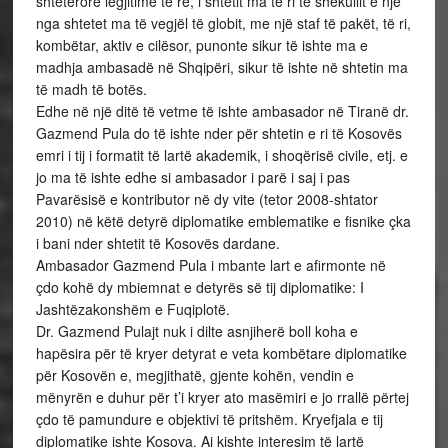
shtetërore legjitime të re, i shtetit ma të ri të shekullit e një
nga shtetet ma të vegjël të globit, me një staf të pakët, të ri,
kombëtar, aktiv e cilësor, punonte sikur të ishte ma e
madhja ambasadë në Shqipëri, sikur të ishte në shtetin ma
të madh të botës.
Edhe në një ditë të vetme të ishte ambasador në Tiranë dr.
Gazmend Pula do të ishte nder për shtetin e ri të Kosovës
emri i tij i formatit të lartë akademik, i shoqërisë civile, etj. e
jo ma të ishte edhe si ambasador i parë i saj i pas
Pavarësisë e kontributor në dy vite (tetor 2008-shtator
2010) në këtë detyrë diplomatike emblematike e fisnike çka
i bani nder shtetit të Kosovës dardane.
Ambasador Gazmend Pula i mbante lart e afirmonte në
çdo kohë dy mbiemnat e detyrës së tij diplomatike: I
Jashtëzakonshëm e Fuqiplotë.
Dr. Gazmend Pulajt nuk i dilte asnjiherë boll koha e
hapësira për të kryer detyrat e veta kombëtare diplomatike
për Kosovën e, megjithatë, gjente kohën, vendin e
mënyrën e duhur për t’i kryer ato masëmiri e jo rrallë përtej
çdo të pamundure e objektivi të pritshëm. Kryefjala e tij
diplomatike ishte Kosova. Ai kishte interesim të lartë