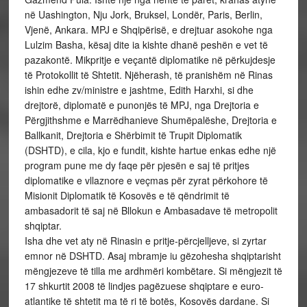
në Uashington, Nju Jork, Bruksel, Londër, Paris, Berlin,
Vjenë, Ankara. MPJ e Shqipërisë, e drejtuar asokohe nga
Lulzim Basha, kësaj dite ia kishte dhanë peshën e vet të
pazakontë. Mikpritje e veçantë diplomatike në përkujdesje
të Protokollit të Shtetit. Njëherash, të pranishëm në Rinas
ishin edhe zv/ministre e jashtme, Edith Harxhi, si dhe
drejtorë, diplomatë e punonjës të MPJ, nga Drejtoria e
Përgjithshme e Marrëdhanieve Shumëpalëshe, Drejtoria e
Ballkanit, Drejtoria e Shërbimit të Trupit Diplomatik
(DSHTD), e cila, kjo e fundit, kishte hartue enkas edhe një
program pune me dy faqe për pjesën e saj të pritjes
diplomatike e vllaznore e veçmas për zyrat përkohore të
Misionit Diplomatik të Kosovës e të qëndrimit të
ambasadorit të saj në Bllokun e Ambasadave të metropolit
shqiptar.
Isha dhe vet aty në Rinasin e pritje-përcjelljeve, si zyrtar
emnor në DSHTD. Asaj mbramje iu gëzohesha shqiptarisht
mëngjezeve të tilla me ardhmëri kombëtare. Si mëngjezit të
17 shkurtit 2008 të lindjes pagëzuese shqiptare e euro-
atlantike të shtetit ma të ri të botës, Kosovës dardane. Si