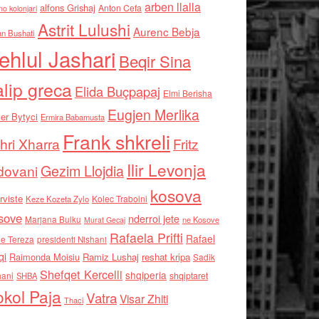
arben llalla
alfons Grishaj
Anton Cefa
no kolonjari
Astrit Lulushi
Aurenc Bebja
an Bushati
ehlul Jashari
Beqir Sina
alip greca
Elida Buçpapaj
Elmi Berisha
Eugjen Merlika
er Bytyci
Ermira Babamusta
Frank shkreli
hri Xharra
Fritz
Ilir Levonja
Gezim Llojdia
dovani
kosova
rviste
Kolec Traboini
Keze Kozeta Zylo
sove
nderroi jete
Marjana Bulku
ne Kosove
Murat Gecaj
Rafaela Prifti
Rafael
e Tereza
presidenti Nishani
qi
Raimonda Moisiu
Ramiz Lushaj
reshat kripa
Sadik
Shefqet Kercelli
shqiperia
hani
shqiptaret
SHBA
kol Paja
Vatra
Visar Zhiti
Thaci