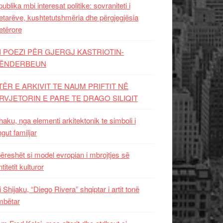
ublika mbi interesat politike: sovraniteti i
etarëve, kushtetutshmëria dhe përgjegjësia
etërore
I POEZI PËR GJERGJ KASTRIOTIN-
ËNDERBEUN
TËR E ARKIVIT TE NAUM PRIFTIT NË
RVJETORIN E PARE TE DRAGO SILIQIT
aku, nga elementi arkitektonik te simboli i
ngut familjar
ëreshët si model evropian i mbrojtjes së
titetit kulturor
i Shijaku, “Diego Rivera” shqiptar i artit tonë
mbëtar