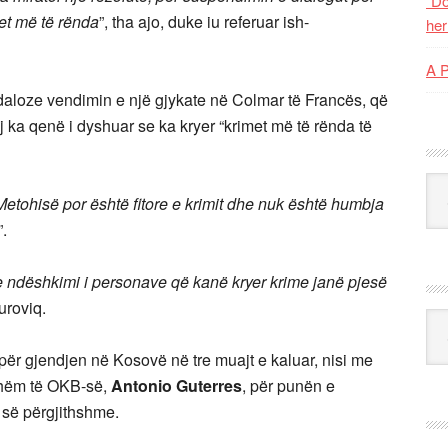
“Do
met më të rënda
”, tha ajo, duke iu referuar ish-
her
A 
aloze vendimin e një gjykate në Colmar të Francës, që
aj ka qenë i dyshuar se ka kryer “krimet më të rënda të
Kat
etohisë por është fitore e krimit dhe nuk është humbja
”.
se ndëshkimi i personave që kanë kryer krime janë pjesë
uroviq.
Ark
për gjendjen në Kosovë në tre muajt e kaluar, nisi me
thshëm të OKB-së,
Antonio Guterres
, për punën e
 së përgjithshme.