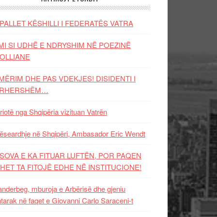
PALLET KËSHILLI I FEDERATËS VATRA
MI SI UDHË E NDRYSHIM NË POEZINË
OLLIANE
MËRIM DHE PAS VDEKJES! DISIDENTI I
ËRHERSHËM…
riotë nga Shqipëria vizituan Vatrën
ëseardhje në Shqipëri, Ambasador Eric Wendt
SOVA E KA FITUAR LUFTËN, POR PAQEN
HET TA FITOJË EDHE NË INSTITUCIONE!
nderbeg, mburoja e Arbërisë dhe gjeniu
tarak në faqet e Giovanni Carlo Saraceni-t