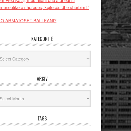
m Fred Kalaj, mes altarit dhe atdheut si
meneutikë e shpresës, kujtesës dhe shërbimit”
PO ARMATOSET BALLKANI?
KATEGORITË
egoritë
ARKIV
iv
TAGS