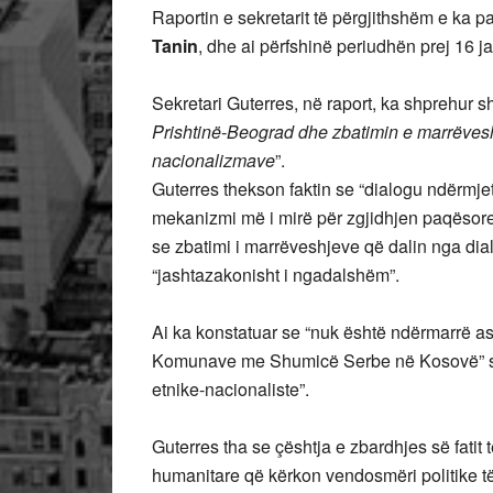
Raportin e sekretarit të përgjithshëm e ka 
Tanin
, dhe ai përfshinë periudhën prej 16 jan
Sekretari Guterres, në raport, ka shprehur sh
Prishtinë-Beograd dhe zbatimin e marrëveshje
nacionalizmave
”.
Guterres thekson faktin se “dialogu ndërmje
mekanizmi më i mirë për zgjidhjen paqësore 
se zbatimi i marrëveshjeve që dalin nga di
“jashtazakonisht i ngadalshëm”.
Ai ka konstatuar se “nuk është ndërmarrë asnj
Komunave me Shumicë Serbe në Kosovë” si 
etnike-nacionaliste”.
Guterres tha se çështja e zbardhjes së fatit
humanitare që kërkon vendosmëri politike të