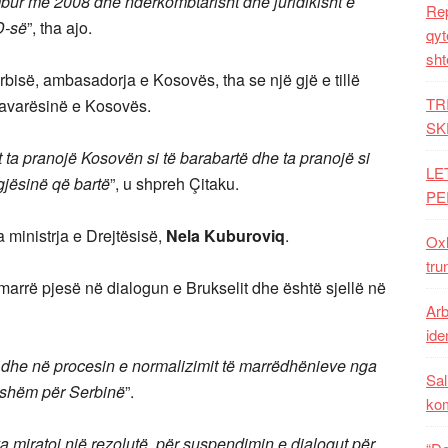
umbur më 2008 dhe ndërkombtarisht dhe juridikisht e
Rep
D-së
”, tha ajo.
qyt
sht
bisë, ambasadorja e Kosovës, tha se një gjë e tillë
TR
pavarësinë e Kosovës.
SK
et ta pranojë Kosovën si të barabartë dhe ta pranojë si
LE
gjësinë që bartë
”, u shpreh Çitaku.
PE
 ministrja e Drejtësisë,
Nela Kuburoviq
.
Oxh
tru
 marrë pjesë në dialogun e Brukselit dhe është sjellë në
Arb
iden
og dhe në procesin e normalizimit të marrëdhënieve nga
Sal
eshëm për Serbinë
”.
ko
va miratoi një rezolutë, për suspendimin e dialogut për