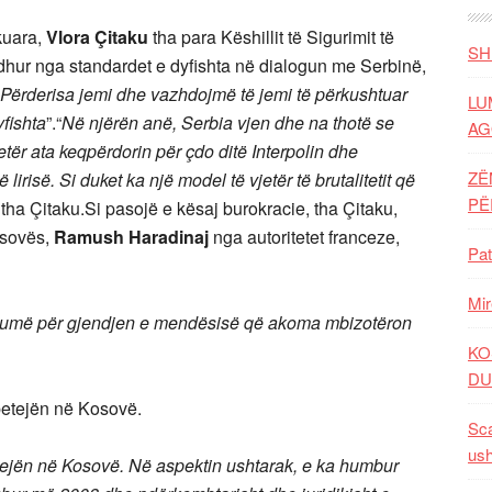
kuara,
Vlora Çitaku
tha para Këshillit të Sigurimit të
SH
hur nga standardet e dyfishta në dialogun me Serbinë,
Përderisa jemi dhe vazhdojmë të jemi të përkushtuar
LU
yfishta
”.“
Në njërën anë, Serbia vjen dhe na thotë se
AG
tër ata keqpërdorin për çdo ditë Interpolin dhe
ZË
irisë. Si duket ka një model të vjetër të brutalitetit që
P
, tha Çitaku.Si pasojë e kësaj burokracie, tha Çitaku,
osovës,
Ramush Haradinaj
nga autoritetet franceze,
Pat
Mir
t shumë për gjendjen e mendësisë që akoma mbizotëron
KO
DU
betejën në Kosovë.
Sca
ush
ejën në Kosovë. Në aspektin ushtarak, e ka humbur