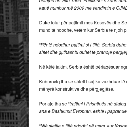
betejën në vitin 1999. Politikisht e kanë h
kanë humbur më 2009 me vendimin e GJN
Duke folur për pajtimit mes Kosovës dhe Ser
mund të ndodhë, vetëm kur Serbia të njoh 
“
Për të ndodhur pajtimi si i tillë, Serbia duh
shtet dhe gjithashtu duhet të pranojë përgje
Në këtë takim, Serbia është përfaqësuar nga
Kuburoviq tha se shteti i saj ka vazhduar të
mënyrë konstruktive dhe përgjegjëse.
Por ajo tha se “
trajtimi i Prishtinës në dial
ana e Bashkimit Evropian, është i papranu
“
Një sjellje e tillë ndodhi në mars, kur Koso