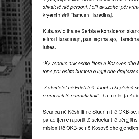
shkak të një personi, i cili akuzohet për kri
kryeministrit Ramush Haradinaj.
Kuburoviq tha se Serbia e konsideron skand
e liroi Haradinajn, pasi siç tha ajo, Haradin
luftës.
“
Ky vendim nuk është fitore e Kosovës dhe M
jonë por është humbja e ligjit dhe drejtësisë
“
Autoritetet në Prishtinë duhet ta kuptojnë 
e procesit të normalizimit
”, tha ministrja Kub
Seanca në Këshillin e Sigurimit të OKB-së, 
paraqitjen e raportit të sekretarit të përgji
misionit të OKB-së në Kosovë dhe gjendjes