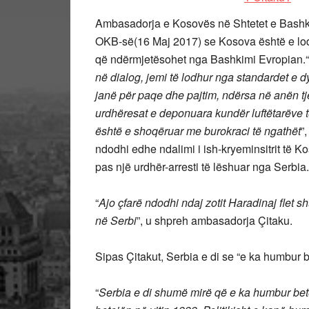
Ambasadorja e Kosovës në Shtetet e Bash
OKB-së(16 Maj 2017) se Kosova është e lod
që ndërmjetësohet nga Bashkimi Evropian.“
në dialog, jemi të lodhur nga standardet e d
janë për paqe dhe pajtim, ndërsa në anën tje
urdhëresat e deponuara kundër luftëtarëve të l
është e shoqëruar me burokraci të ngathët
”
ndodhi edhe ndalimi i ish-kryeminsitrit të K
pas një urdhër-arresti të lëshuar nga Serbia.
“
Ajo çfarë ndodhi ndaj zotit Haradinaj fle
në Serbi
”, u shpreh ambasadorja Çitaku.
Sipas Çitakut, Serbia e di se “e ka humbur 
“
Serbia e di shumë mirë që e ka humbur bet