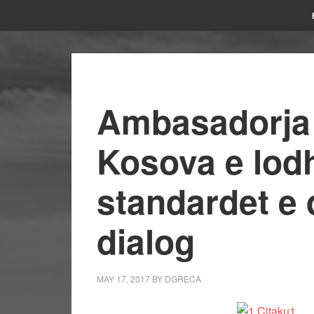
Ambasadorja 
Kosova e lod
standardet e 
dialog
MAY 17, 2017
BY
DGRECA