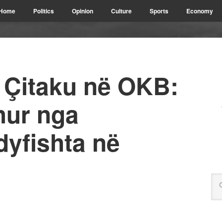
Home
Politics
Opinion
Culture
Sports
Economy
Çitaku në OKB:
hur nga
dyfishta në