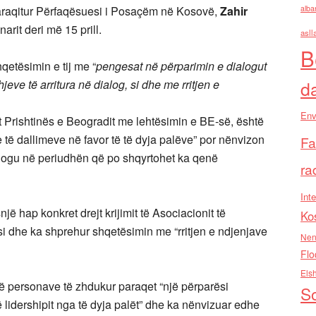
paraqitur Përfaqësuesi i Posaçëm në Kosovë,
Zahir
alba
arit deri më 15 prill.
asll
B
qetësimin e tij me “
pengesat në përparimin e dialogut
ve të arritura në dialog, si dhe me rritjen e
d
Env
t Prishtinës e Beogradit me lehtësimin e BE-së, është
të dallimeve në favor të të dyja palëve” por nënvizon
Fa
alogu në periudhën që po shqyrtohet ka qenë
ra
Inte
ë hap konkret drejt krijimit të Asociacionit të
Ko
dhe ka shprehur shqetësimin me “rritjen e ndjenjave
Nen
Flo
Els
 të personave të zhdukur paraqet “një përparësi
So
 lidershipit nga të dyja palët” dhe ka nënvizuar edhe